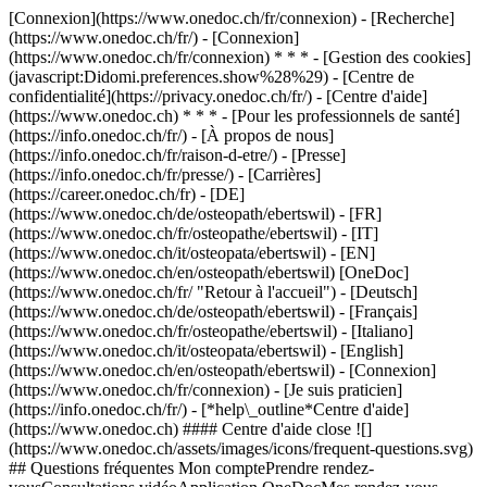
[Connexion](https://www.onedoc.ch/fr/connexion) - [Recherche]
(https://www.onedoc.ch/fr/) - [Connexion]
(https://www.onedoc.ch/fr/connexion) * * * - [Gestion des cookies]
(javascript:Didomi.preferences.show%28%29) - [Centre de
confidentialité](https://privacy.onedoc.ch/fr/) - [Centre d'aide]
(https://www.onedoc.ch) * * * - [Pour les professionnels de santé]
(https://info.onedoc.ch/fr/) - [À propos de nous]
(https://info.onedoc.ch/fr/raison-d-etre/) - [Presse]
(https://info.onedoc.ch/fr/presse/) - [Carrières]
(https://career.onedoc.ch/fr)
- [DE]
(https://www.onedoc.ch/de/osteopath/ebertswil) - [FR]
(https://www.onedoc.ch/fr/osteopathe/ebertswil) - [IT]
(https://www.onedoc.ch/it/osteopata/ebertswil) - [EN]
(https://www.onedoc.ch/en/osteopath/ebertswil) [OneDoc]
(https://www.onedoc.ch/fr/ "Retour à l'accueil") - [Deutsch]
(https://www.onedoc.ch/de/osteopath/ebertswil) - [Français]
(https://www.onedoc.ch/fr/osteopathe/ebertswil) - [Italiano]
(https://www.onedoc.ch/it/osteopata/ebertswil) - [English]
(https://www.onedoc.ch/en/osteopath/ebertswil)
- [Connexion]
(https://www.onedoc.ch/fr/connexion) - [Je suis praticien]
(https://info.onedoc.ch/fr/)
- [*help\_outline*Centre d'aide]
(https://www.onedoc.ch) #### Centre d'aide close ![]
(https://www.onedoc.ch/assets/images/icons/frequent-questions.svg)
## Questions fréquentes Mon comptePrendre rendez-