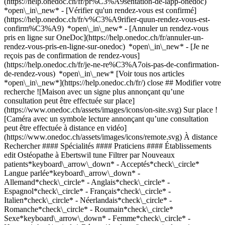
(https://help.onedoc.ch/fr/pr%C3%A9sentation-de-lapp-onedoc)
*open\_in\_new*
- [Vérifier qu'un rendez-vous est confirmé](https://help.onedoc.ch/fr/v%C3%A9rifier-quun-rendez-vous-est-confirm%C3%A9) *open\_in\_new* - [Annuler un rendez-vous pris en ligne sur OneDoc](https://help.onedoc.ch/fr/annuler-un-rendez-vous-pris-en-ligne-sur-onedoc) *open\_in\_new* - [Je ne reçois pas de confirmation de rendez-vous](https://help.onedoc.ch/fr/je-ne-re%C3%A7ois-pas-de-confirmation-de-rendez-vous) *open\_in\_new* [Voir tous nos articles *open\_in\_new*](https://help.onedoc.ch/fr/) close ## Modifier votre recherche ![Maison avec un signe plus annonçant qu’une consultation peut être effectuée sur place](https://www.onedoc.ch/assets/images/icons/on-site.svg) Sur place ![Caméra avec un symbole lecture annonçant qu’une consultation peut être effectuée à distance en vidéo](https://www.onedoc.ch/assets/images/icons/remote.svg) À distance Rechercher #### Spécialités #### Praticiens #### Établissements edit Ostéopathe à Ebertswil tune Filtrer par Nouveaux patients*keyboard\_arrow\_down* - Acceptés*check\_circle* Langue parlée*keyboard\_arrow\_down* - Allemand*check\_circle* - Anglais*check\_circle* - Espagnol*check\_circle* - Français*check\_circle* - Italien*check\_circle* - Néerlandais*check\_circle* - Romanche*check\_circle* - Roumain*check\_circle* Sexe*keyboard\_arrow\_down* - Femme*check\_circle* - Homme*check\_circle* Réseau*keyboard\_arrow\_down* - ASCA*check\_circle* - RME*check\_circle* - Medbase*check\_circle* Disponibilité*keyboard\_arrow\_down* - Disponible aujourdhui*check\_circle* - Dans les 3 prochains jours*check\_circle* - Dans les 7 prochains jours*check\_circle* - Dans les 14 prochains jours*check\_circle* # __Ostéopathe__ dans les environs de __Ebertswil__: prenez rendez-vous en ligne aujourd'hui [![Mme Ulrike Helfenstein, ostéopathe à Horgen](https://assets.onedoc.ch/images/users/c6b13fd149d566b3ea573364ea0eb4740f2d97e632bd5b1eeecab058c4dbb889-small.jpg "Mme Ulrike Helfenstein, ostéopathe à Horgen")](https://www.onedoc.ch/fr/osteopathe/horgen/pcuzp/ulrike-helfenstein) ### [Mme Ulrike Helfenstein](https://www.onedoc.ch/fr/osteopathe/horgen/pcuzp/ulrike-helfenstein) ![Badge indiquant un profil vérifié](https://www.onedoc.ch/assets/images/icons/checkmark.svg) [Ostéopathe](https://www.onedoc.ch/fr/osteopathe/horgen) [Osteo-Helfenstein](https://www.onedoc.ch/fr/cabinet-d-osteopathie/horgen/ebbxt/osteo-helfenstein) Bahnhofstrasse 18 8810 Horgen ![Mme Ulrike Helfenstein est affiliée au réseau ASCA](https://assets.onedoc.ch/images/networks/logos/496d325fd4282f2f0a46197dd629fd16fcd2d324839e441a2a65aaa74df08a15-small.png)![Mme Ulrike Helfenstein est affiliée au réseau RME](https://assets.onedoc.ch/images/networks/logos/a202aabd14cdddb5ff03205af2481fb805645ff903773c55a6c572d22f23762e-small.png) ![Icône patient avec un signe plus annonçant que le professionnel accepte de nouveaux patients](https://www.onedoc.ch/assets/images/icons/new-patients.svg)Accepte les nouveaux patients [Réserver un RDV](https://www.onedoc.ch/fr/osteopathe/horgen/pcuzp/ulrike-helfenstein) *chevron\_left* ven. 07 août *chevron\_right* Voir plus de rendez-vous *error\_outline* Une erreur s'est produite lors du chargement des disponibilités [Réessayer](https://www.onedoc.ch) [![Mme Barbara Tischhauser, ostéopathe à Meilen](https://assets.onedoc.ch/images/users/15effc19105aa99b1163d0fdcef5206b7883079a3dc67fd2fe7d7f1cf3f41386-small.jpg "Mme Barbara Tischhauser, ostéopathe à Meilen")](https://www.onedoc.ch/fr/osteopathe/meilen/pb6zx/barbara-tischhauser) ### [Mme Barbara Tischhauser](https://www.onedoc.ch/fr/osteopathe/meilen/pb6zx/barbara-tischhauser) ![Badge indiquant un profil vérifié](https://www.onedoc.ch/assets/images/icons/checkmark.svg) [Ostéopathe](https://www.onedoc.ch/fr/osteopathe/meilen) [Praxis für Osteopathie Meilen](https://www.onedoc.ch/fr/cabinet-medical/meilen/e19c/praxis-fur-osteopathie-meilen) Lämmliweg 14 8706 Meilen ![Mme Barbara Tischhauser est affiliée au réseau ASCA](https://assets.onedoc.ch/images/networks/logos/496d325fd4282f2f0a46197dd629fd16fcd2d324839e441a2a65aaa74df08a15-small.png)![Mme Barbara Tischhauser est affiliée au réseau RME](https://assets.onedoc.ch/images/networks/logos/a202aabd14cdddb5ff03205af2481fb805645ff903773c55a6c572d22f23762e-small.png) ![Icône patient avec un signe plus annonçant que le professionnel accepte de nouveaux patients](https://www.onedoc.ch/assets/images/icons/new-patients.svg)Accepte les nouveaux patients [Réserver un RDV](https://www.onedoc.ch/fr/osteopathe/meilen/pb6zx/barbara-tischhauser) *chevron\_left* ven. 07 août *chevron\_right* Voir plus de rendez-vous *error\_outline* Une erreur s'est produite lors du chargement des disponibilités [Réessayer](https://www.onedoc.ch) [![Mme Sina Peter - Master of Science Fribourg Hes-so, ostéopathe à Meilen](https://assets.onedoc.ch/images/users/700c354af7372b76164142cca7aaf4c7f10dd4763b52fdd1f261af0588f5cbe8-small.jpg "Mme Sina Peter - Master of Science Fribourg Hes-so, ostéopathe à Meilen")](https://www.onedoc.ch/fr/osteopathe/meilen/pcszf/sina-peter-master-of-science-fribourg-hes-so) ### [Mme Sina Peter - Master of Science Fribourg Hes-so](https://www.onedoc.ch/fr/osteopathe/meilen/pcszf/sina-peter-master-of-science-fribourg-hes-so) ![Badge indiquant un profil vérifié](https://www.onedoc.ch/assets/images/icons/checkmark.svg) [Ostéopathe](https://www.onedoc.ch/fr/osteopathe/meilen) [Praxis für Osteopathie Meilen](https://www.onedoc.ch/fr/cabinet-medical/meilen/e19c/praxis-fur-osteopathie-meilen) Lämmliweg 14 8706 Meilen ![Icône patient avec un signe plus annonçant que le professionnel accepte de nouveaux patients](https://www.onedoc.ch/assets/images/icons/new-patients.svg)Accepte les nouveaux patients [Réserver un RDV](https://www.onedoc.ch/fr/osteopathe/meilen/pcszf/sina-peter-master-of-science-fribourg-hes-so) *chevron\_left* ven. 07 août *chevron\_right* Voir plus de rendez-vous *error\_outline* Une erreur s'est produite lors du chargement des disponibilités [Réessayer](https://www.onedoc.ch) [![M. Jochen Riess, ostéopathe à Zurich](https://assets.onedoc.ch/images/users/0187febcf5c9058ef9731c9184faa2e36e30e1347ca6bc789d6d56c82b4be003-small.jpg "M. Jochen Riess, ostéopathe à Zurich")](https://www.onedoc.ch/fr/osteopathe/zurich/pc253/jochen-riess) ### [M. Jochen Riess](https://www.onedoc.ch/fr/osteopathe/zurich/pc253/jochen-riess) ![Badge indiquant un profil vérifié](https://www.onedoc.ch/assets/images/icons/checkmark.svg) [Ostéopathe](https://www.onedoc.ch/fr/osteopathe/zurich) [Osteomed Zürich Wollishofen](https://www.onedoc.ch/fr/cabinet-d-osteopathie/zurich/ebdf8/osteomed-zurich-wollishofen) Albisstrasse 147 8038 Zurich ![M. Jochen Riess est affilié au réseau RME](https://assets.onedoc.ch/images/networks/logos/a202aabd14cdddb5ff03205af2481fb805645ff903773c55a6c572d22f23762e-small.png) ![Icône patient avec un signe plus annonçant que le professionnel accepte de nouveaux patients](https://www.onedoc.ch/assets/images/icons/new-patients.svg)Accepte les nouveaux patients [Réserver un RDV](https://www.onedoc.ch/fr/osteopathe/zurich/pc253/jochen-riess) *chevron\_left* ven. 07 août *chevron\_right* Voir plus de rendez-vous *error\_outline* Une erreur s'est produite lors du chargement des disponibilités [Réessayer](https://www.onedoc.ch) [![M. Holger Schmidt, ostéopathe à Affoltern am Albis](https://assets.onedoc.ch/images/users/695c4def84591148fac137234b812ef55ae8a489d6c9263517c51e2050c8686b-small.jpg "M. Holger Schmidt, ostéopathe à Affoltern am Albis")](https://www.onedoc.ch/fr/osteopathe/affoltern-am-albis/pyfp/holger-schmidt) ### [M. Holger Schmidt](https://www.onedoc.ch/fr/osteopathe/affoltern-am-albis/pyfp/holger-schmidt) ![Badge indiquant un profil vérifié](https://www.onedoc.ch/assets/images/icons/checkmark.svg) [Ostéopathe](https://www.onedoc.ch/fr/osteopathe/affoltern-am-albis) Praxis für Osteopathie & Wirbelsäulenvermessung Obfelderstrasse 31 8910 Affoltern am Albis ![Icône patient avec un signe plus annonçant que le professionnel accepte de nouveaux patients](https://www.onedoc.ch/assets/images/icons/new-patients.svg)Accepte les nouveaux patients [Réserver un RDV](https://www.onedoc.ch/fr/osteopathe/affoltern-am-albis/pyfp/holger-schmidt) [![M. Marc Piske Zürich Wollishofen, ostéopathe à Zurich](https://assets.onedoc.ch/images/users/0bb3cf8777733fa77640a4d1ecf846a4039c3a13417b1ebb2d51442a5c66b006-small.jpg "M. Marc Piske Zürich Wollishofen, ostéopathe à Zurich")](https://www.onedoc.ch/fr/osteopathe/zurich/pcyk7/marc-piske-zurich-wollishofen) ### [M. Marc Piske Zürich Wollishofen](https://www.onedoc.ch/fr/osteopathe/zurich/pcyk7/marc-piske-zurich-wollishofen) ![Badge indiquant un profil vérifié](https://www.onedoc.ch/assets/images/icons/checkmark.svg) [Ostéopathe](https://www.onedoc.ch/fr/osteopathe/zurich) [Osteomed Zürich Wollishofen](https://www.onedoc.ch/fr/cabinet-d-osteopathie/zurich/ebdf8/osteomed-zurich-wollishofen) Albisstrasse 147 8038 Zurich ![M. Marc Piske Zürich Wollishofen est affilié au réseau RME](https://assets.onedoc.ch/images/networks/logos/a202aabd14cdddb5ff03205af2481fb805645ff903773c55a6c572d22f23762e-small.png) ![Icône patient avec un signe plus annonçant que le professionnel accepte de nouveaux patients](https://www.onedoc.ch/assets/images/icons/new-patients.svg)Accepte les nouveaux patients [Réserver un RDV](https://www.onedoc.ch/fr/osteopathe/zurich/pcyk7/marc-piske-zurich-wollishofen) [![Mme Sophia Frick, ostéopathe à Zurich](https://assets.onedoc.ch/images/users/0fa0c000ab34a8a2d954538d92ecaa3ed7979f7715e1d8ef7b226e42869cc653-small.jpg "Mme Sophia Frick, ostéopathe à Zurich")](https://www.onedoc.ch/fr/osteopathe/zurich/pc16n/sophia-frick) ### [Mme Sophia Frick](https://www.onedoc.ch/fr/osteopathe/zurich/pc16n/sophia-frick) ![Badge indiquant un profil vérifié](https://www.onedoc.ch/assets/images/icons/checkmark.svg) [Ostéopathe](https://www.onedoc.ch/fr/osteopathe/