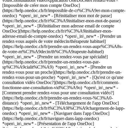
vousConsultations vidéoApplication OneDocMes rendez-vous -
[Impossible de créer mon compte OneDoc]
(https://help.onedoc.ch/fr/impossible-de-cr%C3%A9er-mon-compte-
onedoc) *open\_in\_new* - [Réinitialiser mon mot de passe]
(https://help.onedoc.ch/fr/r%C3%A9initialiser-mon-mot-de-passe)
*open\_in\_new* - [Réinitialiser mon adresse email de compte
OneDoc](https://help.onedoc.ch/fr/r%C3%A9initialiser-mon-
adresse-email-de-compte-onedoc) *open\_in\_new*
- [Prendre un
rendez-vous auprès de votre médecin/thérapeute habituel]
(https://help.onedoc.ch/fr/prendre-un-rendez-vous-aupr%C3%A8s-
de-votre-m%C3%A9decin/th%C3%A9rapeute-habituel)
*open\_in\_new* - [Prendre un rendez-vous par spécialité]
(https://help.onedoc.ch/fr/prendre-un-rendez-vous-par-
sp%C3%A9cialit%C3%A9) *open\_in\_new* - [Prendre un
rendez-vous pour un proche](https://help.onedoc.ch/fr/prendre-un-
rendez-vous-pour-un-proche) *open\_in\_new*
- [Qu'est ce qu'une
consultation vidéo OneDoc?](https://help.onedoc.ch/fr/comment-
fonctionne-une-consultation-vid%C3%A9o) *open\_in\_new* -
[Comment prendre rendez-vous pour une consultation vidéo?]
(https://help.onedoc.ch/fr/prendre-un-rendez-vous-%C3%A0-
distance) *open\_in\_new*
- [Téléchargement de l'app OneDoc]
(https://help.onedoc.ch/fr/t%C3%A9l%C3%A9chargement-de-lapp-
onedoc) *open\_in\_new* - [Naviguer dans l'app OneDoc]
(https://help.onedoc.ch/fr/naviguer-dans-lapp-onedoc)
*open\_in\_new* - [Présentation de l'app OneDoc]