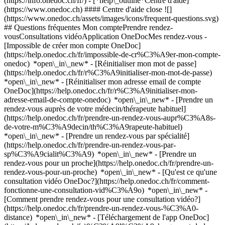
(https://info.onedoc.ch/fr/)
- [*help\_outline*Centre d'aide]
(https://www.onedoc.ch) #### Centre d'aide close ![]
(https://www.onedoc.ch/assets/images/icons/frequent-questions.svg)
## Questions fréquentes Mon comptePrendre rendez-
vousConsultations vidéoApplication OneDocMes rendez-vous -
[Impossible de créer mon compte OneDoc]
(https://help.onedoc.ch/fr/impossible-de-cr%C3%A9er-mon-compte-
onedoc) *open\_in\_new* - [Réinitialiser mon mot de passe]
(https://help.onedoc.ch/fr/r%C3%A9initialiser-mon-mot-de-passe)
*open\_in\_new* - [Réinitialiser mon adresse email de compte
OneDoc](https://help.onedoc.ch/fr/r%C3%A9initialiser-mon-
adresse-email-de-compte-onedoc) *open\_in\_new*
- [Prendre un
rendez-vous auprès de votre médecin/thérapeute habituel]
(https://help.onedoc.ch/fr/prendre-un-rendez-vous-aupr%C3%A8s-
de-votre-m%C3%A9decin/th%C3%A9rapeute-habituel)
*open\_in\_new* - [Prendre un rendez-vous par spécialité]
(https://help.onedoc.ch/fr/prendre-un-rendez-vous-par-
sp%C3%A9cialit%C3%A9) *open\_in\_new* - [Prendre un
rendez-vous pour un proche](https://help.onedoc.ch/fr/prendre-un-
rendez-vous-pour-un-proche) *open\_in\_new*
- [Qu'est ce qu'une
consultation vidéo OneDoc?](https://help.onedoc.ch/fr/comment-
fonctionne-une-consultation-vid%C3%A9o) *open\_in\_new* -
[Comment prendre rendez-vous pour une consultation vidéo?]
(https://help.onedoc.ch/fr/prendre-un-rendez-vous-%C3%A0-
distance) *open\_in\_new*
- [Téléchargement de l'app OneDoc]