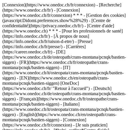
[Connexion](https://www.onedoc.ch/fr/connexion) - [Recherche]
(https://www.onedoc.ch/fr/) - [Connexion]
(https://www.onedoc.ch/fr/connexion) * * * - [Gestion des cookies]
(javascript:Didomi.preferences.show%28%29) - [Centre de
confidentialité](https://privacy.onedoc.ch/fr/) - [Centre d'aide]
(https://www.onedoc.ch) * * * - [Pour les professionnels de santé]
(https://info.onedoc.ch/fr/) - [À propos de nous]
(https://info.onedoc.ch/fr/raison-d-etre/) - [Presse]
(https://info.onedoc.ch/fr/presse/) - [Carrières]
(https://career.onedoc.ch/fr)
- [DE]
(https://www.onedoc.ch/de/osteopath/crans-montana/pcnqk/bastien-
siggen) - [FR](https://www.onedoc.ch/fr/osteopathe/crans-
montana/pcnqk/bastien-siggen) - [IT]
(https://www.onedoc.ch/it/osteopata/crans-montana/pcnqk/bastien-
siggen) - [EN](https://www.onedoc.ch/en/osteopath/crans-
montana/pcnqk/bastien-siggen) [OneDoc]
(https://www.onedoc.ch/fr/ "Retour à l'accueil") - [Deutsch]
(https://www.onedoc.ch/de/osteopath/crans-montana/pcnqk/bastien-
siggen) - [Français](https://www.onedoc.ch/fr/osteopathe/crans-
montana/pcnqk/bastien-siggen) - [Italiano]
(https://www.onedoc.ch/it/osteopata/crans-montana/pcnqk/bastien-
siggen) - [English](https://www.onedoc.ch/en/osteopath/crans-
montana/pcnqk/bastien-siggen)
- [Connexion]
(https://www.onedoc.ch/fr/connexion) - [Je suis praticien]