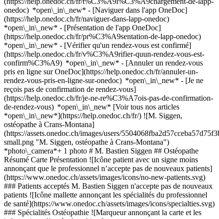
(https://help.onedoc.ch/fr/t%C3%A9l%C3%A9chargement-de-lapp-
onedoc) *open\_in\_new* - [Naviguer dans l'app OneDoc]
(https://help.onedoc.ch/fr/naviguer-dans-lapp-onedoc)
*open\_in\_new* - [Présentation de l'app OneDoc]
(https://help.onedoc.ch/fr/pr%C3%A9sentation-de-lapp-onedoc)
*open\_in\_new*
- [Vérifier qu'un rendez-vous est confirmé]
(https://help.onedoc.ch/fr/v%C3%A9rifier-quun-rendez-vous-est-
confirm%C3%A9) *open\_in\_new* - [Annuler un rendez-vous
pris en ligne sur OneDoc](https://help.onedoc.ch/fr/annuler-un-
rendez-vous-pris-en-ligne-sur-onedoc) *open\_in\_new* - [Je ne
reçois pas de confirmation de rendez-vous]
(https://help.onedoc.ch/fr/je-ne-re%C3%A7ois-pas-de-confirmation-
de-rendez-vous) *open\_in\_new* [Voir tous nos articles
*open\_in\_new*](https://help.onedoc.ch/fr/) ![M. Siggen,
ostéopathe à Crans-Montana]
(https://assets.onedoc.ch/images/users/5504068fba2d57cceba57d75
small.png "M. Siggen, ostéopathe à Crans-Montana")
*photo\_camera*+ 1 photo # M. Bastien Siggen ## Ostéopathe
Résumé Carte Présentation ![Icône patient avec un signe moins
annonçant que le professionnel n’accepte pas de nouveaux patients]
(https://www.onedoc.ch/assets/images/icons/no-new-patients.svg)
### Patients acceptés M. Bastien Siggen n'accepte pas de nouveaux
patients ![Icône mallette annonçant les spécialités du professionnel
de santé](https://www.onedoc.ch/assets/images/icons/specialties.svg)
### Spécialités Ostéopathie ![Marqueur annonçant la carte et les