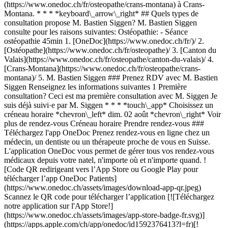
(https://www.onedoc.ch/fr/osteopathe/crans-montana) à Crans-
Montana. * * * *keyboard\_arrow\_right* ## Quels types de
consultation propose M. Bastien Siggen? M. Bastien Siggen
consulte pour les raisons suivantes: Ostéopathie: - Séance
ostéopathie 45min
1. [OneDoc](https://www.onedoc.ch/fr/)/ 2. [Ostéopathe](https://www.onedoc.ch/fr/osteopathe)/ 3. [Canton du Valais](https://www.onedoc.ch/fr/osteopathe/canton-du-valais)/ 4. [Crans-Montana](https://www.onedoc.ch/fr/osteopathe/crans-montana)/ 5. M. Bastien Siggen ### Prenez RDV avec M. Bastien Siggen Renseignez les informations suivantes 1 Première consultation? Ceci est ma première consultation avec M. Siggen Je suis déjà suivi·e par M. Siggen * * * *touch\_app* Choisissez un créneau horaire *chevron\_left* dim. 02 août *chevron\_right* Voir plus de rendez-vous Créneau horaire Prendre rendez-vous ### Téléchargez l'app OneDoc Prenez rendez-vous en ligne chez un médecin, un dentiste ou un thérapeute proche de vous en Suisse. L'application OneDoc vous permet de gérer tous vos rendez-vous médicaux depuis votre natel, n'importe où et n'importe quand. ![Code QR redirigeant vers l’App Store ou Google Play pour télécharger l’app OneDoc Patients](https://www.onedoc.ch/assets/images/download-app-qr.jpeg) Scannez le QR code pour télécharger l’application [![Téléchargez notre application sur l'App Store!](https://www.onedoc.ch/assets/images/app-store-badge-fr.svg)](https://apps.apple.com/ch/app/onedoc/id1592376413?l=fr)[![Téléchargez notre application sur le Google Play Store!](https://www.onedoc.ch/assets/images/google-play-badge-fr.png)](https://play.google.com/store/apps/details?id=ch.onedoc.patient&hl=fr-CH) *keyboard\_arrow\_right* ## Spécialités associées [Ostéopathe à Bulle](https://www.onedoc.ch/fr/osteopathe/bulle)[Ostéopathe à Sion](https://www.onedoc.ch/fr/osteopathe/sion)[Ostéopathe à Martigny](https://www.onedoc.ch/fr/osteopathe/martigny)[Ostéopathe à Collombey](https://www.onedoc.ch/fr/osteopathe/collombey)[Ostéopathe à Crans-Montana](https://www.onedoc.ch/fr/osteopathe/crans-montana)[Ostéopathe à Savièse](https://www.onedoc.ch/fr/osteopathe/saviese)[Ostéopathe à Sierre](https://www.onedoc.ch/fr/osteopathe/sierre)[Ostéopathe à Bex](https://www.onedoc.ch/fr/osteopathe/bex)[Ostéopathe à Montreux](https://www.onedoc.ch/fr/osteopathe/montreux)[Ostéopathe à La Tour-de-Peilz](https://www.onedoc.ch/fr/osteopathe/la-tour-de-peilz)[Ostéopathe à Port-Valais](https://www.onedoc.ch/fr/osteopathe/port-valais)[Ostéopathe à Chailly-Montreux](https://www.onedoc.ch/fr/osteopathe/chailly-montreux)[Ostéopathe à Monthey](https://www.onedoc.ch/fr/osteopathe/monthey)[Ostéopathe à Planfayon](https://www.onedoc.ch/fr/osteopathe/planfayon)[Ostéopathe à Blonay - Saint-Légier](https://www.onedoc.ch/fr/osteopathe/blonay-saint-legier)[Ostéopathe à Blonay](https://www.onedoc.ch/fr/osteopathe/blonay)[Ostéopathe à Riddes](https://www.onedoc.ch/fr/osteopathe/riddes)[Ostéopathe à Saint-Maurice](https://www.onedoc.ch/fr/osteopathe/saint-maurice)[Ostéopathe à Val de Bagnes](https://www.onedoc.ch/fr/osteopathe/val-de-bagnes)[Ostéopathe à Vétroz](https://www.onedoc.ch/fr/osteopathe/vetroz)[Ostéopathe à Vissoie](https://www.onedoc.ch/fr/osteopathe/vissoie) *keyboard\_arrow\_right* ## Recherches fréquentes [Masseur classique à Bulle](https://www.onedoc.ch/fr/masseur-classique/bulle)[Physiothérapeute à Bulle](https://www.onedoc.ch/fr/physiotherapeute/bulle)[Physiothérapeute à Lavey-les-Bains](https://www.onedoc.ch/fr/physiotherapeute/lavey-les-bains)[Médecin généraliste à Bulle](https://www.onedoc.ch/fr/medecin-generaliste/bulle)[Ophtalmologue à Sion](https://www.onedoc.ch/fr/ophtalmologue/sion)[Ostéopathe à Sion](https://www.onedoc.ch/fr/osteopathe/sion)[Ostéopathe à Bulle](https://www.onedoc.ch/fr/osteopathe/bulle)[Masseur classique à Sion](https://www.onedoc.ch/fr/masseur-classique/sion)[Réflexologue à Bulle](https://www.onedoc.ch/fr/reflexologue/bulle)[Thérapeute en drainage lymphatique à Bulle](https://www.onedoc.ch/fr/therapeute-en-drainage-lymphatique/bulle)[Physiothérapeute à Sion](https://www.onedoc.ch/fr/physiotherapeute/sion)[Psychologue à Sion](https://www.onedoc.ch/fr/psychologue/sion)[Médecin-dentiste à Monthey](https://www.onedoc.ch/fr/medecin-dentiste/monthey)[Ophtalmologue à Sierre](https://www.onedoc.ch/fr/ophtalmologue/sierre)[Physiothérapeute à Montreux](https://www.onedoc.ch/fr/physiotherapeute/montreux)[Masseur classique à Martigny](https://www.onedoc.ch/fr/masseur-classique/martigny)[Spécialiste en médecine esthétique à Sion](https://www.onedoc.ch/fr/specialiste-en-medecine-esthetique/sion)[Masseur thérapeutique à Bulle](https://www.onedoc.ch/fr/masseur-therapeutique/bulle)[Gynécologue obstétricien à Montreux](https://www.onedoc.ch/fr/gynecologue-obstetricien/montreux)[Thérapeute en hypnose à Bulle](https://www.onedoc.ch/fr/therapeute-en-hypnose/bulle)[Médecin-dentiste à Montreux](https://www.onedoc.ch/fr/medecin-dentiste/montreux) *keyboard\_arrow\_right* ## Annuaire des professionnels de santé suisses [Liste des praticiens](https://www.onedoc.ch/fr/annuaire) [A](https://www.onedoc.ch/fr/annuaire/A) [B](https://www.onedoc.ch/fr/annuaire/B) [C](https://www.onedoc.ch/fr/annuaire/C) [D](https://www.onedoc.ch/fr/annuaire/D) [E](https://www.onedoc.ch/fr/annuaire/E) [F](https://www.onedoc.ch/fr/annuaire/F) [G](https://www.onedoc.ch/fr/annuaire/G) [H](https://www.onedoc.ch/fr/annuaire/H) [I](https://www.onedoc.ch/fr/annuaire/I) [J](https://www.onedoc.ch/fr/annuaire/J) [K](https://www.onedoc.ch/fr/annuaire/K) [L](https://www.onedoc.ch/fr/annuaire/L) [M](https://www.onedoc.ch/fr/annuaire/M) [N](https://www.onedoc.ch/fr/annuaire/N) [O](https://www.onedoc.ch/fr/annuaire/O) [P](https://www.onedoc.ch/fr/annuaire/P) [Q](https://www.onedoc.ch/fr/annuaire/Q) [R](https://www.onedoc.ch/fr/annuaire/R) [S](https://www.onedoc.ch/fr/annuaire/S) [T](https://www.onedoc.ch/fr/annuaire/T) [U](https://www.onedoc.ch/fr/annuaire/U) [V](https://www.onedoc.ch/fr/annuaire/V) [W](https://www.onedoc.ch/fr/annuaire/W) [X](https://www.onedoc.ch/fr/annuaire/X) [Y](https://www.onedoc.ch/fr/annuaire/Y) [Z](https://www.onedoc.ch/fr/annuaire/Z) ## OneDoc [Pour les professionnels de santé](https://info.onedoc.ch/fr/) [À propos de nous](https://info.onedoc.ch/fr/raison-d-etre/) [Presse](https://info.onedoc.ch/fr/presse/) [Carrières](https://career.onedoc.ch/fr) [Centre de confidentialité](https://privacy.onedoc.ch/fr/) [Gestion des cookies](javascript:Didomi.preferences.show%28%29) [Centre d'aide](https://help.onedoc.ch/fr/) ## Langues [Deutsch](https://www.onedoc.ch/de/osteopath/crans-montana/pcnqk/bastien-siggen) [Français](https://www.onedoc.ch/fr/osteopathe/crans-montana/pcnqk/bastien-siggen) [Italiano](https://www.onedoc.ch/it/osteopata/crans-montana/pcnqk/bastien-siggen) [English](https://www.onedoc.ch/en/osteopath/crans-montana/pcnqk/bastien-siggen) ## Spécialités associées [Ostéopathe à Bulle](https://www.onedoc.ch/fr/osteopathe/bulle) [Ostéopathe à Sion](https://www.onedoc.ch/fr/osteopathe/sion) [Ostéopathe à Martigny](https://www.onedoc.ch/fr/osteopathe/martigny) [Ostéopathe à Collombey](https://www.onedoc.ch/fr/osteopathe/collombey) [Ostéopathe à Crans-Montana](https://www.onedoc.ch/fr/osteopathe/crans-montana) [Ostéopathe à Savièse](https://www.onedoc.ch/fr/osteopathe/saviese) [Ostéopathe à Sierre](https://www.onedoc.ch/fr/osteopathe/sierre) [Ostéopathe à Bex](https://www.onedoc.ch/fr/osteopathe/bex) [Ostéopathe à Montreux](https://www.onedoc.ch/fr/osteopathe/montreux) [Ostéopathe à La Tour-de-Peilz](https://www.onedoc.ch/fr/osteopathe/la-tour-de-peilz) [Ostéopathe à Port-Valais](https://www.onedoc.ch/fr/osteopathe/port-valais) [Ostéopathe à Chailly-Montreux](https://www.onedoc.ch/fr/osteopathe/chailly-montreux) [Ostéopathe à Monthey](https://www.onedoc.ch/fr/osteopathe/monthey) [Ostéopathe à Planfayon](https://www.onedoc.ch/fr/osteopathe/planfayon) [Ostéopathe à Blonay - Saint-Légier](https://www.onedoc.ch/fr/osteopathe/blonay-saint-legier) [Ostéopathe à Blonay](https://www.onedoc.ch/fr/osteopathe/blonay) [Ostéopathe à Riddes](https://www.onedoc.ch/fr/osteopathe/riddes) [Ostéopathe à Saint-Maurice](https://www.onedoc.ch/fr/osteopathe/saint-maurice) [Ostéopathe à Val de Bagnes](https://www.onedoc.ch/fr/osteopathe/val-de-bagnes) [Ostéopathe à Vétroz](https://www.onedoc.ch/fr/osteopathe/vetroz) [Ostéopathe à Vissoie](https://www.onedoc.ch/fr/osteopathe/vissoie) ## Recherches fréquentes [Massage classique à Bulle](https://www.onedoc.ch/fr/masseur-classique/bulle) [Physiothérapeute à Bulle](https://www.onedoc.ch/fr/physiotherapeute/bulle) [Physiothérapeute à Lavey-les-Bains](https://www.onedoc.ch/fr/physiotherapeute/lavey-les-bains) [Médecin généraliste à Bulle](https://www.onedoc.ch/fr/medecin-generaliste/bulle) [Ophtalmologue à Sion](https://www.onedoc.ch/fr/ophtalmologue/sion) [Ostéopathe à Sion](https://www.onedoc.ch/fr/osteopathe/sion) [Ostéopathe à Bulle](https://www.onedoc.ch/fr/osteopathe/bulle) [Massage classique à Sion](https://www.onedoc.ch/fr/masseur-classique/sion) [Réflexologue à Bulle](https://www.onedoc.ch/fr/reflexologue/bulle) [Thérapeute en drainage lymphatique à Bulle](https://www.onedoc.ch/fr/therapeute-en-drainage-lymphatique/bulle) [Physiothérapeute à Sion](https://www.onedoc.ch/fr/physiotherapeute/sion) [Psychologue à Sion](https://www.onedoc.ch/fr/psychologue/sion) [Médecin-dentiste à Monthey](https://www.onedoc.ch/fr/medecin-dentiste/monthey) [Ophtalmologue à Sierre](https://www.onedoc.ch/fr/ophtalmologue/sierre) [Physiothérapeute à Montreux](https://www.onedoc.ch/fr/physiotherapeute/montreux) [Massage classique à Martigny](https://www.onedoc.ch/fr/masseur-classique/martigny) [Spécialiste en médecine esthétique à Sion](https://www.onedoc.ch/fr/specialiste-en-medecine-esthetique/sion) [Massage thérapeutique à Bulle](https://www.onedoc.ch/fr/masseur-therapeutique/bulle) [Gynécologue obstétricien à Montreux](https://www.onedoc.ch/fr/gynecologue-obstetricien/montreux) [Thérapeute en hypnose à Bulle](https://www.onedoc.ch/fr/therapeute-en-hypnose/bulle) [Médecin-dentiste à Montreux](https://www.onedoc.ch/fr/medecin-dentiste/