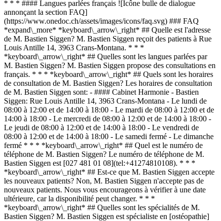
* * * #### Langues parlées français ![Icône bulle de dialogue
annonçant la section FAQ]
(https://www.onedoc.ch/assets/images/icons/faq.svg) ### FAQ
*expand\_more* *keyboard\_arrow\_right* ## Quelle est l'adresse
de M. Bastien Siggen? M. Bastien Siggen reçoit des patients à Rue
Louis Antille 14, 3963 Crans-Montana. * * *
*keyboard\_arrow\_right* ## Quelles sont les langues parlées par
M. Bastien Siggen? M. Bastien Siggen propose des consultations en
français. * * * *keyboard\_arrow\_right* ## Quels sont les horaires
de consultation de M. Bastien Siggen? Les horaires de consultation
de M. Bastien Siggen sont: - #### Cabinet Harmonie - Bastien
Siggen: Rue Louis Antille 14, 3963 Crans-Montana - Le lundi de
08:00 à 12:00 et de 14:00 à 18:00 - Le mardi de 08:00 à 12:00 et de
14:00 à 18:00 - Le mercredi de 08:00 à 12:00 et de 14:00 à 18:00 -
Le jeudi de 08:00 à 12:00 et de 14:00 à 18:00 - Le vendredi de
08:00 à 12:00 et de 14:00 à 18:00 - Le samedi fermé - Le dimanche
fermé * * * *keyboard\_arrow\_right* ## Quel est le numéro de
téléphone de M. Bastien Siggen? Le numéro de téléphone de M.
Bastien Siggen est [027 481 01 08](tel:+41274810108). * * *
*keyboard\_arrow\_right* ## Est-ce que M. Bastien Siggen accepte
les nouveaux patients? Non, M. Bastien Siggen n'accepte pas de
nouveaux patients. Nous vous encourageons à vérifier à une date
ultérieure, car la disponibilité peut changer. * * *
*keyboard\_arrow\_right* ## Quelles sont les spécialités de M.
Bastien Siggen? M. Bastien Siggen est spécialiste en [ostéopathie]