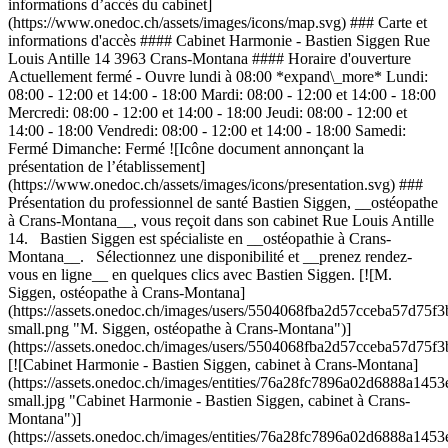
informations d’accès du cabinet]
(https://www.onedoc.ch/assets/images/icons/map.svg) ### Carte et
informations d'accès #### Cabinet Harmonie - Bastien Siggen Rue
Louis Antille 14 3963 Crans-Montana #### Horaire d'ouverture
Actuellement fermé - Ouvre lundi à 08:00 *expand\_more* Lundi:
08:00 - 12:00 et 14:00 - 18:00 Mardi: 08:00 - 12:00 et 14:00 - 18:00
Mercredi: 08:00 - 12:00 et 14:00 - 18:00 Jeudi: 08:00 - 12:00 et
14:00 - 18:00 Vendredi: 08:00 - 12:00 et 14:00 - 18:00 Samedi:
Fermé Dimanche: Fermé ![Icône document annonçant la
présentation de l’établissement]
(https://www.onedoc.ch/assets/images/icons/presentation.svg) ###
Présentation du professionnel de santé Bastien Siggen, __ostéopathe
à Crans-Montana__, vous reçoit dans son cabinet Rue Louis Antille
14. Bastien Siggen est spécialiste en __ostéopathie à Crans-
Montana__. Sélectionnez une disponibilité et __prenez rendez-
vous en ligne__ en quelques clics avec Bastien Siggen. [![M.
Siggen, ostéopathe à Crans-Montana]
(https://assets.onedoc.ch/images/users/5504068fba2d57cceba57d75
small.png "M. Siggen, ostéopathe à Crans-Montana")]
(https://assets.onedoc.ch/images/users/5504068fba2d57cceba57d75
[![Cabinet Harmonie - Bastien Siggen, cabinet à Crans-Montana]
(https://assets.onedoc.ch/images/entities/76a28fc7896a02d6888a1
small.jpg "Cabinet Harmonie - Bastien Siggen, cabinet à Crans-
Montana")]
(https://assets.onedoc.ch/images/entities/76a28fc7896a02d6888a1