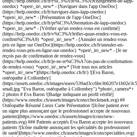
(https://help.onedoc.ch/fr/t%C3%A9l%C3%A9chargement-de-lapp-
onedoc) *open\_in\_new* - [Naviguer dans l'app OneDoc]
(https://help.onedoc.ch/fr/naviguer-dans-lapp-onedoc)
*open\_in\_new* - [Présentation de l'app OneDoc]
(https://help.onedoc.ch/fr/pr%C3%A9sentation-de-lapp-onedoc)
*open\_in\_new*
- [Vérifier qu'un rendez-vous est confirmé]
(https://help.onedoc.ch/fr/v%C3%A9rifier-quun-rendez-vous-est-
confirm%C3%A9) *open\_in\_new* - [Annuler un rendez-vous
pris en ligne sur OneDoc](https://help.onedoc.ch/fr/annuler-un-
rendez-vous-pris-en-ligne-sur-onedoc) *open\_in\_new* - [Je ne
reçois pas de confirmation de rendez-vous]
(https://help.onedoc.ch/fr/je-ne-re%C3%A7ois-pas-de-confirmation-
de-rendez-vous) *open\_in\_new* [Voir tous nos articles
*open\_in\_new*](https://help.onedoc.ch/fr/) ![Eva Baron,
ostéopathe à Collombey]
(https://assets.onedoc.ch/images/users/539ad3cc6be366207e1b02
small.jpg "Eva Baron, ostéopathe à Collombey") *photo\_camera*+
2 photos # Eva Baron ![Badge indiquant un profil vérifié]
(https://www.onedoc.ch/assets/images/icons/checkmark.svg) ##
Ostéopathe Résumé Lieux Carte Présentation ![Icône patient avec
un signe plus annonçant que le professionnel accepte de nouveaux
patients](https://www.onedoc.ch/assets/images/icons/new-
patients.svg) ### Patients acceptés Eva Baron accepte les nouveaux
patients ![Icône mallette annonçant les spécialités du professionnel
de santé](https://www.onedoc.ch/assets/images/icons/specialties.svg)