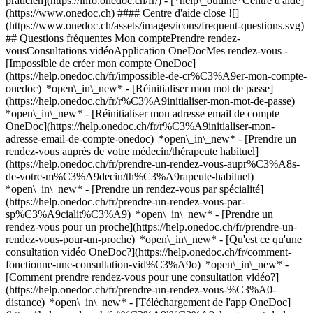
praticien](https://info.onedoc.ch/fr/)
- [*help\_outline*Centre d'aide]
(https://www.onedoc.ch) #### Centre d'aide close ![]
(https://www.onedoc.ch/assets/images/icons/frequent-questions.svg)
## Questions fréquentes Mon comptePrendre rendez-
vousConsultations vidéoApplication OneDocMes rendez-vous -
[Impossible de créer mon compte OneDoc]
(https://help.onedoc.ch/fr/impossible-de-cr%C3%A9er-mon-compte-
onedoc) *open\_in\_new* - [Réinitialiser mon mot de passe]
(https://help.onedoc.ch/fr/r%C3%A9initialiser-mon-mot-de-passe)
*open\_in\_new* - [Réinitialiser mon adresse email de compte
OneDoc](https://help.onedoc.ch/fr/r%C3%A9initialiser-mon-
adresse-email-de-compte-onedoc) *open\_in\_new*
- [Prendre un
rendez-vous auprès de votre médecin/thérapeute habituel]
(https://help.onedoc.ch/fr/prendre-un-rendez-vous-aupr%C3%A8s-
de-votre-m%C3%A9decin/th%C3%A9rapeute-habituel)
*open\_in\_new* - [Prendre un rendez-vous par spécialité]
(https://help.onedoc.ch/fr/prendre-un-rendez-vous-par-
sp%C3%A9cialit%C3%A9) *open\_in\_new* - [Prendre un
rendez-vous pour un proche](https://help.onedoc.ch/fr/prendre-un-
rendez-vous-pour-un-proche) *open\_in\_new*
- [Qu'est ce qu'une
consultation vidéo OneDoc?](https://help.onedoc.ch/fr/comment-
fonctionne-une-consultation-vid%C3%A9o) *open\_in\_new* -
[Comment prendre rendez-vous pour une consultation vidéo?]
(https://help.onedoc.ch/fr/prendre-un-rendez-vous-%C3%A0-
distance) *open\_in\_new*
- [Téléchargement de l'app OneDoc]