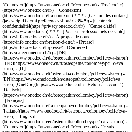
[Connexion](https://www.onedoc.ch/fr/connexion) - [Recherche]
(https://www.onedoc.ch/fr/) - [Connexion]
(https://www.onedoc.ch/fr/connexion) * * * - [Gestion des cookies]
(javascript:Didomi.preferences.show%28%29) - [Centre de
confidentialité](https://privacy.onedoc.ch/fr/) - [Centre d'aide]
(https://www.onedoc.ch) * * * - [Pour les professionnels de santé]
(https://info.onedoc.ch/fr/) - [À propos de nous]
(https://info.onedoc.ch/fr/raison-d-etre/) - [Presse]
(https://info.onedoc.ch/fr/presse/) - [Carrières]
(https://career.onedoc.ch/fr)
- [DE]
(https://www.onedoc.ch/de/osteopathin/collombey/pcl1c/eva-baron)
- [FR](https://www.onedoc.ch/fr/osteopathe/collombey/pcl1c/eva-
baron) - [IT]
(https://www.onedoc.ch/it/osteopata/collombey/pcl1c/eva-baron) -
[EN](https://www.onedoc.ch/en/osteopath/collombey/pcl1c/eva-
baron) [OneDoc](https://www.onedoc.ch/fr/ "Retour à l'accueil") -
[Deutsch]
(https://www.onedoc.ch/de/osteopathin/collombey/pcl1c/eva-baron)
- [Français]
(https://www.onedoc.ch/fr/osteopathe/collombey/pcl1c/eva-baron) -
[Italiano](https://www.onedoc.ch/it/osteopata/collombey/pcl1c/eva-
baron) - [English]
(https://www.onedoc.ch/en/osteopath/collombey/pcl1c/eva-baron)
-
[Connexion](https://www.onedoc.ch/fr/connexion) - [Je suis