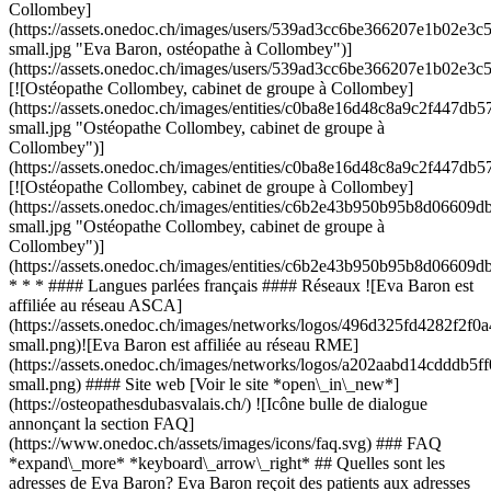
Collombey]
(https://assets.onedoc.ch/images/users/539ad3cc6be366207e1b02
small.jpg "Eva Baron, ostéopathe à Collombey")]
(https://assets.onedoc.ch/images/users/539ad3cc6be366207e1b02e
[![Ostéopathe Collombey, cabinet de groupe à Collombey]
(https://assets.onedoc.ch/images/entities/c0ba8e16d48c8a9c2f44
small.jpg "Ostéopathe Collombey, cabinet de groupe à
Collombey")]
(https://assets.onedoc.ch/images/entities/c0ba8e16d48c8a9c2f44
[![Ostéopathe Collombey, cabinet de groupe à Collombey]
(https://assets.onedoc.ch/images/entities/c6b2e43b950b95b8d066
small.jpg "Ostéopathe Collombey, cabinet de groupe à
Collombey")]
(https://assets.onedoc.ch/images/entities/c6b2e43b950b95b8d0660
* * * #### Langues parlées français #### Réseaux ![Eva Baron est
affiliée au réseau ASCA]
(https://assets.onedoc.ch/images/networks/logos/496d325fd4282f
small.png)![Eva Baron est affiliée au réseau RME]
(https://assets.onedoc.ch/images/networks/logos/a202aabd14cddd
small.png) #### Site web [Voir le site *open\_in\_new*]
(https://osteopathesdubasvalais.ch/) ![Icône bulle de dialogue
annonçant la section FAQ]
(https://www.onedoc.ch/assets/images/icons/faq.svg) ### FAQ
*expand\_more* *keyboard\_arrow\_right* ## Quelles sont les
adresses de Eva Baron? Eva Baron reçoit des patients aux adresses