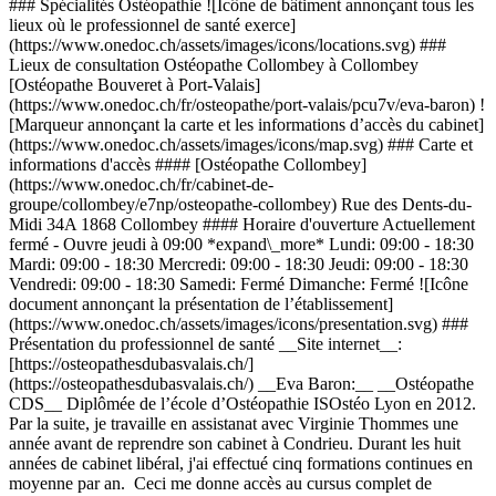
### Spécialités Ostéopathie ![Icône de bâtiment annonçant tous les
lieux où le professionnel de santé exerce]
(https://www.onedoc.ch/assets/images/icons/locations.svg) ###
Lieux de consultation Ostéopathe Collombey à Collombey
[Ostéopathe Bouveret à Port-Valais]
(https://www.onedoc.ch/fr/osteopathe/port-valais/pcu7v/eva-baron) !
[Marqueur annonçant la carte et les informations d’accès du cabinet]
(https://www.onedoc.ch/assets/images/icons/map.svg) ### Carte et
informations d'accès #### [Ostéopathe Collombey]
(https://www.onedoc.ch/fr/cabinet-de-
groupe/collombey/e7np/osteopathe-collombey) Rue des Dents-du-
Midi 34A 1868 Collombey #### Horaire d'ouverture Actuellement
fermé - Ouvre jeudi à 09:00 *expand\_more* Lundi: 09:00 - 18:30
Mardi: 09:00 - 18:30 Mercredi: 09:00 - 18:30 Jeudi: 09:00 - 18:30
Vendredi: 09:00 - 18:30 Samedi: Fermé Dimanche: Fermé ![Icône
document annonçant la présentation de l’établissement]
(https://www.onedoc.ch/assets/images/icons/presentation.svg) ###
Présentation du professionnel de santé __Site internet__:
[https://osteopathesdubasvalais.ch/]
(https://osteopathesdubasvalais.ch/) __Eva Baron:__ __Ostéopathe
CDS__ Diplômée de l’école d’Ostéopathie ISOstéo Lyon en 2012.
Par la suite, je travaille en assistanat avec Virginie Thommes une
année avant de reprendre son cabinet à Condrieu. Durant les huit
années de cabinet libéral, j'ai effectué cinq formations continues en
moyenne par an. Ceci me donne accès au cursus complet de