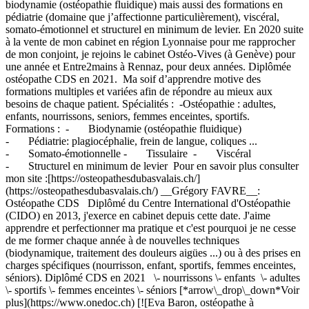
biodynamie (ostéopathie fluidique) mais aussi des formations en
pédiatrie (domaine que j’affectionne particulièrement), viscéral,
somato-émotionnel et structurel en minimum de levier. En 2020 suite
à la vente de mon cabinet en région Lyonnaise pour me rapprocher
de mon conjoint, je rejoins le cabinet Ostéo-Vives (à Genève) pour
une année et Entre2mains à Rennaz, pour deux années. Diplômée
ostéopathe CDS en 2021. Ma soif d’apprendre motive des
formations multiples et variées afin de répondre au mieux aux
besoins de chaque patient. Spécialités : -Ostéopathie : adultes,
enfants, nourrissons, seniors, femmes enceintes, sportifs.
Formations : - Biodynamie (ostéopathie fluidique)
- Pédiatrie: plagiocéphalie, frein de langue, coliques ...
- Somato-émotionnelle - Tissulaire - Viscéral
- Structurel en minimum de levier Pour en savoir plus consulter
mon site :[https://osteopathesdubasvalais.ch/]
(https://osteopathesdubasvalais.ch/) __Grégory FAVRE__:
Ostéopathe CDS Diplômé du Centre International d'Ostéopathie
(CIDO) en 2013, j'exerce en cabinet depuis cette date. J'aime
apprendre et perfectionner ma pratique et c'est pourquoi je ne cesse
de me former chaque année à de nouvelles techniques
(biodynamique, traitement des douleurs aigües ...) ou à des prises en
charges spécifiques (nourrisson, enfant, sportifs, femmes enceintes,
séniors). Diplômé CDS en 2021 \- nourrissons \- enfants \- adultes
\- sportifs \- femmes enceintes \- séniors [*arrow\_drop\_down*Voir
plus](https://www.onedoc.ch) [![Eva Baron, ostéopathe à