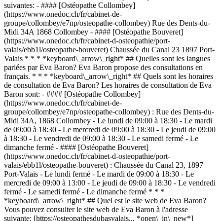
suivantes: - #### [Ostéopathe Collombey]
(https://www.onedoc.ch/fr/cabinet-de-
groupe/collombey/e7np/osteopathe-collombey) Rue des Dents-du-
Midi 34A 1868 Collombey - #### [Ostéopathe Bouveret]
(https://www.onedoc.ch/fr/cabinet-d-osteopathie/port-
valais/ebb1l/osteopathe-bouveret) Chaussée du Canal 23 1897 Port-
Valais * * * *keyboard\_arrow\_right* ## Quelles sont les langues
parlées par Eva Baron? Eva Baron propose des consultations en
français. * * * *keyboard\_arrow\_right* ## Quels sont les horaires
de consultation de Eva Baron? Les horaires de consultation de Eva
Baron sont: - #### [Ostéopathe Collombey]
(https://www.onedoc.ch/fr/cabinet-de-
groupe/collombey/e7np/osteopathe-collombey) : Rue des Dents-du-
Midi 34A, 1868 Collombey - Le lundi de 09:00 à 18:30 - Le mardi
de 09:00 à 18:30 - Le mercredi de 09:00 à 18:30 - Le jeudi de 09:00
à 18:30 - Le vendredi de 09:00 à 18:30 - Le samedi fermé - Le
dimanche fermé - #### [Ostéopathe Bouveret]
(https://www.onedoc.ch/fr/cabinet-d-osteopathie/port-
valais/ebb1l/osteopathe-bouveret) : Chaussée du Canal 23, 1897
Port-Valais - Le lundi fermé - Le mardi de 09:00 à 18:30 - Le
mercredi de 09:00 à 13:00 - Le jeudi de 09:00 à 18:30 - Le vendredi
fermé - Le samedi fermé - Le dimanche fermé * * *
*keyboard\_arrow\_right* ## Quel est le site web de Eva Baron?
Vous pouvez consulter le site web de Eva Baron à l'adresse
suivante: [https://osteopathesdubasvalais... *open\_in\_new*]