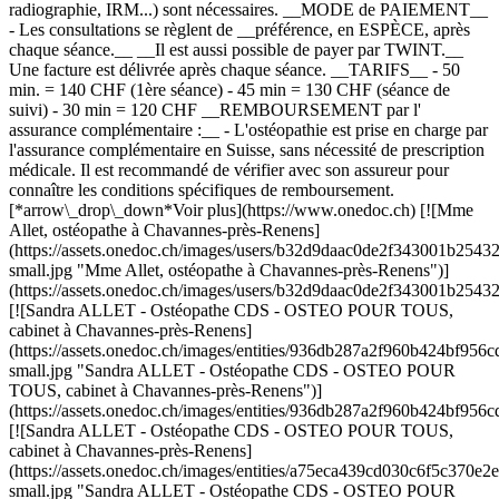
radiographie, IRM...) sont nécessaires. __MODE de PAIEMENT__
- Les consultations se règlent de __préférence, en ESPÈCE, après
chaque séance.__ __Il est aussi possible de payer par TWINT.__
Une facture est délivrée après chaque séance. __TARIFS__ - 50
min. = 140 CHF (1ère séance) - 45 min = 130 CHF (séance de
suivi) - 30 min = 120 CHF __REMBOURSEMENT par l'
assurance complémentaire :__ - L'ostéopathie est prise en charge par
l'assurance complémentaire en Suisse, sans nécessité de prescription
médicale. Il est recommandé de vérifier avec son assureur pour
connaître les conditions spécifiques de remboursement.
[*arrow\_drop\_down*Voir plus](https://www.onedoc.ch) [![Mme
Allet, ostéopathe à Chavannes-près-Renens]
(https://assets.onedoc.ch/images/users/b32d9daac0de2f343001b2
small.jpg "Mme Allet, ostéopathe à Chavannes-près-Renens")]
(https://assets.onedoc.ch/images/users/b32d9daac0de2f343001b25
[![Sandra ALLET - Ostéopathe CDS - OSTEO POUR TOUS,
cabinet à Chavannes-près-Renens]
(https://assets.onedoc.ch/images/entities/936db287a2f960b424bf
small.jpg "Sandra ALLET - Ostéopathe CDS - OSTEO POUR
TOUS, cabinet à Chavannes-près-Renens")]
(https://assets.onedoc.ch/images/entities/936db287a2f960b424bf9
[![Sandra ALLET - Ostéopathe CDS - OSTEO POUR TOUS,
cabinet à Chavannes-près-Renens]
(https://assets.onedoc.ch/images/entities/a75eca439cd030c6f5c3
small.jpg "Sandra ALLET - Ostéopathe CDS - OSTEO POUR