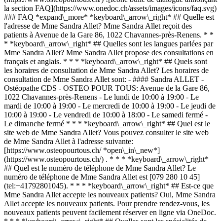
la section FAQ](https://www.onedoc.ch/assets/images/icons/faq.svg)
### FAQ *expand\_more* *keyboard\_arrow\_right* ## Quelle est
l'adresse de Mme Sandra Allet? Mme Sandra Allet reçoit des
patients à Avenue de la Gare 86, 1022 Chavannes-près-Renens. * *
* *keyboard\_arrow\_right* ## Quelles sont les langues parlées par
Mme Sandra Allet? Mme Sandra Allet propose des consultations en
français et anglais. * * * *keyboard\_arrow\_right* ## Quels sont
les horaires de consultation de Mme Sandra Allet? Les horaires de
consultation de Mme Sandra Allet sont: - #### Sandra ALLET -
Ostéopathe CDS - OSTEO POUR TOUS: Avenue de la Gare 86,
1022 Chavannes-près-Renens - Le lundi de 10:00 à 19:00 - Le
mardi de 10:00 à 19:00 - Le mercredi de 10:00 à 19:00 - Le jeudi de
10:00 à 19:00 - Le vendredi de 10:00 à 18:00 - Le samedi fermé -
Le dimanche fermé * * * *keyboard\_arrow\_right* ## Quel est le
site web de Mme Sandra Allet? Vous pouvez consulter le site web
de Mme Sandra Allet à l'adresse suivante:
[https://www.osteopourtous.ch/ *open\_in\_new*]
(https://www.osteopourtous.ch/) . * * * *keyboard\_arrow\_right*
## Quel est le numéro de téléphone de Mme Sandra Allet? Le
numéro de téléphone de Mme Sandra Allet est [079 280 10 45]
(tel:+41792801045). * * * *keyboard\_arrow\_right* ## Est-ce que
Mme Sandra Allet accepte les nouveaux patients? Oui, Mme Sandra
Allet accepte les nouveaux patients. Pour prendre rendez-vous, les
nouveaux patients peuvent facilement réserver en ligne via OneDoc.