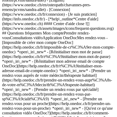
renens/pcvms/sandra-allet) - [English]
(https://www.onedoc.ch/en/osteopath/chavannes-pres-
renens/pcvms/sandra-allet)
- [Connexion]
(https://www.onedoc.ch/fr/connexion) - [Je suis praticien]
(https://info.onedoc.ch/fr/)
- [*help\_outline*Centre d'aide]
(https://www.onedoc.ch) #### Centre d'aide close ![]
(https://www.onedoc.ch/assets/images/icons/frequent-questions.svg)
## Questions fréquentes Mon comptePrendre rendez-
vousConsultations vidéoApplication OneDocMes rendez-vous -
[Impossible de créer mon compte OneDoc]
(https://help.onedoc.ch/fr/impossible-de-cr%C3%A9er-mon-compte-
onedoc) *open\_in\_new* - [Réinitialiser mon mot de passe]
(https://help.onedoc.ch/fr/r%C3%A9initialiser-mon-mot-de-passe)
*open\_in\_new* - [Réinitialiser mon adresse email de compte
OneDoc](https://help.onedoc.ch/fr/r%C3%A9initialiser-mon-
adresse-email-de-compte-onedoc) *open\_in\_new*
- [Prendre un
rendez-vous auprès de votre médecin/thérapeute habituel]
(https://help.onedoc.ch/fr/prendre-un-rendez-vous-aupr%C3%A8s-
de-votre-m%C3%A9decin/th%C3%A9rapeute-habituel)
*open\_in\_new* - [Prendre un rendez-vous par spécialité]
(https://help.onedoc.ch/fr/prendre-un-rendez-vous-par-
sp%C3%A9cialit%C3%A9) *open\_in\_new* - [Prendre un
rendez-vous pour un proche](https://help.onedoc.ch/fr/prendre-un-
rendez-vous-pour-un-proche) *open\_in\_new*
- [Qu'est ce qu'une
consultation vidéo OneDoc?](https://help.onedoc.ch/fr/comment-