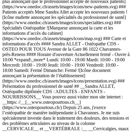
plus annonçant que le professionnel accepte de nouveaux patients]
(https://www.onedoc.ch/assets/images/icons/new-patients.svg) ###
Patients acceptés Mme Sandra Allet accepte les nouveaux patients !
[Icône mallette annonçant les spécialités du professionnel de santé]
(https://www.onedoc.ch/assets/images/icons/specialties.svg) ###
Spécialités Ostéopathie ![Marqueur annonçant la carte et les
informations d’accès du cabinet]
(https://www.onedoc.ch/assets/images/icons/map.svg) ### Carte et
informations d'accès #### Sandra ALLET - Ostéopathe CDS -
OSTEO POUR TOUS Avenue de la Gare 86 1022 Chavannes-
près-Renens #### Horaire d'ouverture Actuellement fermé - Ouvre à
10:00 *expand\_more* Lundi: 10:00 - 19:00 Mardi: 10:00 - 19:00
Mercredi: 10:00 - 19:00 Jeudi: 10:00 - 19:00 Vendredi: 10:00 -
18:00 Samedi: Fermé Dimanche: Fermé ![Icône document
annonçant la présentation de l’établissement]
(https://www.onedoc.ch/assets/images/icons/presentation.svg) ###
Présentation du professionnel de santé ## __Sandra ALLET,
Ostéopathe diplômée CDS : ADULTES - ENFANTS -
NOURRISSONS__ Vous pouvez aussi visiter mon site internet :
__https: //__[__www.osteopourtous.ch__]
(https://www.osteopourtous.ch/) Depuis 25 ans, j'exerce
l’ostéopathie de manière indépendante à Chavannes. Je me suis
spécialement investie dans le traitement des douleurs, des tensions et
des problèmes articulaires au niveau de la colonne
__CERVICALE__ et __VERTÉBRALE :__ __Cervicalgies, maux