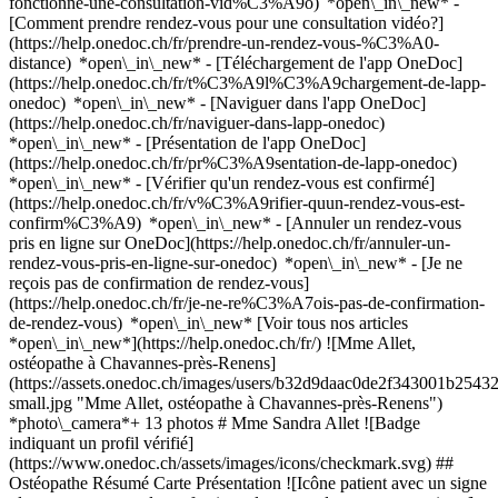
fonctionne-une-consultation-vid%C3%A9o) *open\_in\_new* -
[Comment prendre rendez-vous pour une consultation vidéo?]
(https://help.onedoc.ch/fr/prendre-un-rendez-vous-%C3%A0-
distance) *open\_in\_new*
- [Téléchargement de l'app OneDoc]
(https://help.onedoc.ch/fr/t%C3%A9l%C3%A9chargement-de-lapp-
onedoc) *open\_in\_new* - [Naviguer dans l'app OneDoc]
(https://help.onedoc.ch/fr/naviguer-dans-lapp-onedoc)
*open\_in\_new* - [Présentation de l'app OneDoc]
(https://help.onedoc.ch/fr/pr%C3%A9sentation-de-lapp-onedoc)
*open\_in\_new*
- [Vérifier qu'un rendez-vous est confirmé]
(https://help.onedoc.ch/fr/v%C3%A9rifier-quun-rendez-vous-est-
confirm%C3%A9) *open\_in\_new* - [Annuler un rendez-vous
pris en ligne sur OneDoc](https://help.onedoc.ch/fr/annuler-un-
rendez-vous-pris-en-ligne-sur-onedoc) *open\_in\_new* - [Je ne
reçois pas de confirmation de rendez-vous]
(https://help.onedoc.ch/fr/je-ne-re%C3%A7ois-pas-de-confirmation-
de-rendez-vous) *open\_in\_new* [Voir tous nos articles
*open\_in\_new*](https://help.onedoc.ch/fr/) ![Mme Allet,
ostéopathe à Chavannes-près-Renens]
(https://assets.onedoc.ch/images/users/b32d9daac0de2f343001b2
small.jpg "Mme Allet, ostéopathe à Chavannes-près-Renens")
*photo\_camera*+ 13 photos # Mme Sandra Allet ![Badge
indiquant un profil vérifié]
(https://www.onedoc.ch/assets/images/icons/checkmark.svg) ##
Ostéopathe Résumé Carte Présentation ![Icône patient avec un signe