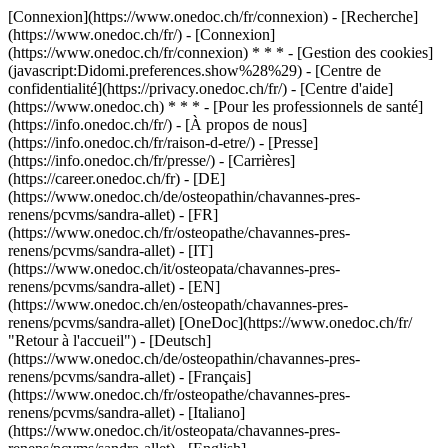
[Connexion](https://www.onedoc.ch/fr/connexion) - [Recherche]
(https://www.onedoc.ch/fr/) - [Connexion]
(https://www.onedoc.ch/fr/connexion) * * * - [Gestion des cookies]
(javascript:Didomi.preferences.show%28%29) - [Centre de
confidentialité](https://privacy.onedoc.ch/fr/) - [Centre d'aide]
(https://www.onedoc.ch) * * * - [Pour les professionnels de santé]
(https://info.onedoc.ch/fr/) - [À propos de nous]
(https://info.onedoc.ch/fr/raison-d-etre/) - [Presse]
(https://info.onedoc.ch/fr/presse/) - [Carrières]
(https://career.onedoc.ch/fr)
- [DE]
(https://www.onedoc.ch/de/osteopathin/chavannes-pres-
renens/pcvms/sandra-allet) - [FR]
(https://www.onedoc.ch/fr/osteopathe/chavannes-pres-
renens/pcvms/sandra-allet) - [IT]
(https://www.onedoc.ch/it/osteopata/chavannes-pres-
renens/pcvms/sandra-allet) - [EN]
(https://www.onedoc.ch/en/osteopath/chavannes-pres-
renens/pcvms/sandra-allet) [OneDoc](https://www.onedoc.ch/fr/
"Retour à l'accueil") - [Deutsch]
(https://www.onedoc.ch/de/osteopathin/chavannes-pres-
renens/pcvms/sandra-allet) - [Français]
(https://www.onedoc.ch/fr/osteopathe/chavannes-pres-
renens/pcvms/sandra-allet) - [Italiano]
(https://www.onedoc.ch/it/osteopata/chavannes-pres-