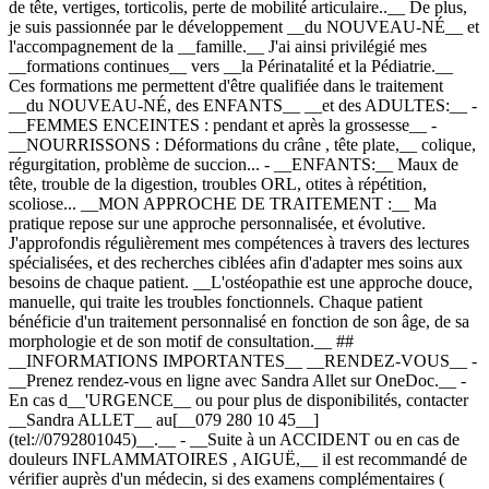
de tête, vertiges, torticolis, perte de mobilité articulaire..__ De plus,
je suis passionnée par le développement __du NOUVEAU-NÉ__ et
l'accompagnement de la __famille.__ J'ai ainsi privilégié mes
__formations continues__ vers __la Périnatalité et la Pédiatrie.__
Ces formations me permettent d'être qualifiée dans le traitement
__du NOUVEAU-NÉ, des ENFANTS__ __et des ADULTES:__ -
__FEMMES ENCEINTES : pendant et après la grossesse__ -
__NOURRISSONS : Déformations du crâne , tête plate,__ colique,
régurgitation, problème de succion... - __ENFANTS:__ Maux de
tête, trouble de la digestion, troubles ORL, otites à répétition,
scoliose... __MON APPROCHE DE TRAITEMENT :__ Ma
pratique repose sur une approche personnalisée, et évolutive.
J'approfondis régulièrement mes compétences à travers des lectures
spécialisées, et des recherches ciblées afin d'adapter mes soins aux
besoins de chaque patient. __L'ostéopathie est une approche douce,
manuelle, qui traite les troubles fonctionnels. Chaque patient
bénéficie d'un traitement personnalisé en fonction de son âge, de sa
morphologie et de son motif de consultation.__ ##
__INFORMATIONS IMPORTANTES__ __RENDEZ-VOUS__ -
__Prenez rendez-vous en ligne avec Sandra Allet sur OneDoc.__
-
En cas d__'URGENCE__ ou pour plus de disponibilités, contacter
__Sandra ALLET__ au[__079 280 10 45__]
(tel://0792801045)__.__ - __Suite à un ACCIDENT ou en cas de
douleurs INFLAMMATOIRES , AIGUË,__ il est recommandé de
vérifier auprès d'un médecin, si des examens complémentaires (