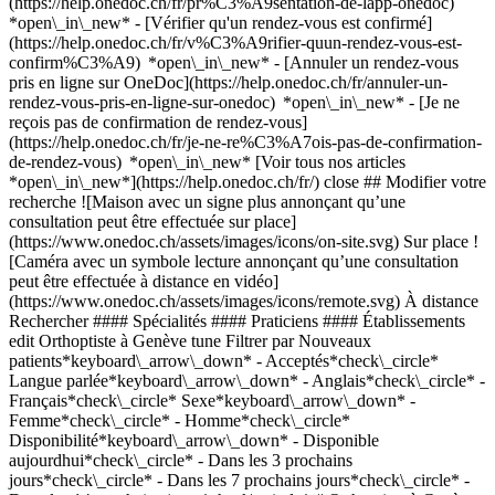
(https://help.onedoc.ch/fr/pr%C3%A9sentation-de-lapp-onedoc)
*open\_in\_new*
- [Vérifier qu'un rendez-vous est confirmé](https://help.onedoc.ch/fr/v%C3%A9rifier-quun-rendez-vous-est-confirm%C3%A9) *open\_in\_new* - [Annuler un rendez-vous pris en ligne sur OneDoc](https://help.onedoc.ch/fr/annuler-un-rendez-vous-pris-en-ligne-sur-onedoc) *open\_in\_new* - [Je ne reçois pas de confirmation de rendez-vous](https://help.onedoc.ch/fr/je-ne-re%C3%A7ois-pas-de-confirmation-de-rendez-vous) *open\_in\_new* [Voir tous nos articles *open\_in\_new*](https://help.onedoc.ch/fr/) close ## Modifier votre recherche ![Maison avec un signe plus annonçant qu’une consultation peut être effectuée sur place](https://www.onedoc.ch/assets/images/icons/on-site.svg) Sur place ![Caméra avec un symbole lecture annonçant qu’une consultation peut être effectuée à distance en vidéo](https://www.onedoc.ch/assets/images/icons/remote.svg) À distance Rechercher #### Spécialités #### Praticiens #### Établissements edit Orthoptiste à Genève tune Filtrer par Nouveaux patients*keyboard\_arrow\_down* - Acceptés*check\_circle* Langue parlée*keyboard\_arrow\_down* - Anglais*check\_circle* - Français*check\_circle* Sexe*keyboard\_arrow\_down* - Femme*check\_circle* - Homme*check\_circle* Disponibilité*keyboard\_arrow\_down* - Disponible aujourdhui*check\_circle* - Dans les 3 prochains jours*check\_circle* - Dans les 7 prochains jours*check\_circle* - Dans les 14 prochains jours*check\_circle* # Orthoptiste à Genève: prenez rendez-vous en ligne aujourd'hui ## 3 résultats à Genève [![Dr. Kévin Gillmann, ophtalmologue à Genève](https://assets.onedoc.ch/images/users/4c42cab69b9d023a6fbde1d2ffbd997d7621c7eb6988ba7840d54535856723e1-small.jpg "Dr. Kévin Gillmann, ophtalmologue à Genève")](https://www.onedoc.ch/fr/ophtalmologue/geneve/pcm90/dr-kevin-gillmann) ### [Dr. Kévin Gillmann](https://www.onedoc.ch/fr/ophtalmologue/geneve/pcm90/dr-kevin-gillmann) ![Badge indiquant un profil vérifié](https://www.onedoc.ch/assets/images/icons/checkmark.svg) [Ophtalmologue](https://www.onedoc.ch/fr/ophtalmologue/geneve), Orthoptiste [Genève Ophtalmologie](https://www.onedoc.ch/fr/cabinet-medical/geneve/e8cx/geneve-ophtalmologie) Avenue du Mail 22 1205 Genève ![Icône patient avec un signe plus annonçant que le professionnel accepte de nouveaux patients](https://www.onedoc.ch/assets/images/icons/new-patients.svg)Accepte les nouveaux patients [Réserver un RDV](https://www.onedoc.ch/fr/ophtalmologue/geneve/pcm90/dr-kevin-gillmann) Expertises:[Test de la vue pour permis de conduire](https://www.onedoc.ch/fr/test-de-la-vue-pour-permis-de-conduire/geneve), [Examen de la vue](https://www.onedoc.ch/fr/examen-de-la-vue/geneve), [Ophtalmologie pédiatrique](https://www.onedoc.ch/fr/ophtalmologie-pediatrique/geneve), [Glaucome](https://www.onedoc.ch/fr/glaucome/geneve), [Cataracte](https://www.onedoc.ch/fr/cataracte/geneve)Voir plus *chevron\_left* lun. 03 août *chevron\_right* Voir plus de rendez-vous *error\_outline* Une erreur s'est produite lors du chargement des disponibilités [Réessayer](https://www.onedoc.ch) Expertises:[Test de la vue pour permis de conduire](https://www.onedoc.ch/fr/test-de-la-vue-pour-permis-de-conduire/geneve), [Examen de la vue](https://www.onedoc.ch/fr/examen-de-la-vue/geneve), [Ophtalmologie pédiatrique](https://www.onedoc.ch/fr/ophtalmologie-pediatrique/geneve), [Glaucome](https://www.onedoc.ch/fr/glaucome/geneve), [Cataracte](https://www.onedoc.ch/fr/cataracte/geneve)Voir plus [![Mme Manon Boissinot, orthoptiste à Genève](https://assets.onedoc.ch/images/users/ec2afd0687506b9e5db90e93130ddf55c45a5703e28dc1cefb831da9c19d0a2e-small.jpg "Mme Manon Boissinot, orthoptiste à Genève")](https://www.onedoc.ch/fr/orthoptiste/geneve/pc29z/manon-boissinot) ### [Mme Manon Boissinot](https://www.onedoc.ch/fr/orthoptiste/geneve/pc29z/manon-boissinot) Orthoptiste [Centre de l'Oeil - Malagnou](https://www.onedoc.ch/fr/centre-medical/geneve/ebe08/centre-de-l-oeil-malagnou) Rue Adrien-Lachenal 26 1207 Genève ![Icône patient avec un signe plus annonçant que le professionnel accepte de nouveaux patients](https://www.onedoc.ch/assets/images/icons/new-patients.svg)Accepte les nouveaux patients [Réserver un RDV](https://www.onedoc.ch/fr/orthoptiste/geneve/pc29z/manon-boissinot) Expertises:[Examen de la vue](https://www.onedoc.ch/fr/examen-de-la-vue/geneve)Voir plus *chevron\_left* lun. 03 août *chevron\_right* Voir plus de rendez-vous Pas de disponibilités en ligne ces prochains jours Expertises:[Examen de la vue](https://www.onedoc.ch/fr/examen-de-la-vue/geneve)Voir plus [![Mme Manon Boissinot, orthoptiste à Genève](https://assets.onedoc.ch/images/users/ec2afd0687506b9e5db90e93130ddf55c45a5703e28dc1cefb831da9c19d0a2e-small.jpg "Mme Manon Boissinot, orthoptiste à Genève")](https://www.onedoc.ch/fr/orthoptiste/geneve/pc292/manon-boissinot) ### [Mme Manon Boissinot](https://www.onedoc.ch/fr/orthoptiste/geneve/pc292/manon-boissinot) Orthoptiste [Centre de l'Oeil - Plainpalais](https://www.onedoc.ch/fr/centre-medical/geneve/ebe09/centre-de-l-oeil-plainpalais) Rue de Carouge 24 1205 Genève ![Icône patient avec un signe plus annonçant que le professionnel accepte de nouveaux patients](https://www.onedoc.ch/assets/images/icons/new-patients.svg)Accepte les nouveaux patients [Réserver un RDV](https://www.onedoc.ch/fr/orthoptiste/geneve/pc292/manon-boissinot) Expertises:[Examen de la vue](https://www.onedoc.ch/fr/examen-de-la-vue/geneve)Voir plus *chevron\_left* lun. 03 août *chevron\_right* Voir plus de rendez-vous Pas de disponibilités en ligne ces prochains jours Expertises:[Examen de la vue](https://www.onedoc.ch/fr/examen-de-la-vue/geneve)Voir plus ## __Orthoptistes__: d'autres spécialistes sont réservables en ligne dans les environs de __Genève__ [![M. Soufiane Hantat, orthoptiste à Nyon](https://assets.onedoc.ch/images/users/5936e5ec879833cbdfb1832bea9d2501e8dc800e7a41fb22665a323db9c2fbd6-small.jpg "M. Soufiane Hantat, orthoptiste à Nyon")](https://www.onedoc.ch/fr/orthoptiste/nyon/pcwsv/soufiane-hantat) ### [M. Soufiane Hantat](https://www.onedoc.ch/fr/orthoptiste/nyon/pcwsv/soufiane-hantat) ![Badge indiquant un profil vérifié](https://www.onedoc.ch/assets/images/icons/checkmark.svg) [Orthoptiste](https://www.onedoc.ch/fr/orthoptiste/nyon) [Vision Future Suisse](https://www.onedoc.ch/fr/cabinet-de-groupe/nyon/evti/vision-future-suisse) Avenue Alfred Cortot 12 1260 Nyon ![Icône patient avec un signe plus annonçant que le professionnel accepte de nouveaux patients](https://www.onedoc.ch/assets/images/icons/new-patients.svg)Accepte les nouveaux patients [Réserver un RDV](https://www.onedoc.ch/fr/orthoptiste/nyon/pcwsv/soufiane-hantat) Expertises:[Bilan orthoptique](https://www.onedoc.ch/fr/bilan-orthoptique/nyon)Voir plus *chevron\_left* lun. 03 août *chevron\_right* Voir plus de rendez-vous *error\_outline* Une erreur s'est produite lors du chargement des disponibilités [Réessayer](https://www.onedoc.ch) Expertises:[Bilan orthoptique](https://www.onedoc.ch/fr/bilan-orthoptique/nyon)Voir plus [![Mme Soizic peran, orthoptiste à Nyon](https://assets.onedoc.ch/images/users/a8d9fafe66afc0445bc8d8799e931c03080317a80f6417dec670e746fd8e74db-small.jpg "Mme Soizic peran, orthoptiste à Nyon")](https://www.onedoc.ch/fr/orthoptiste/nyon/pcwsu/soizic-peran) ### [Mme Soizic peran](https://www.onedoc.ch/fr/orthoptiste/nyon/pcwsu/soizic-peran) ![Badge indiquant un profil vérifié](https://www.onedoc.ch/assets/images/icons/checkmark.svg) [Orthoptiste](https://www.onedoc.ch/fr/orthoptiste/nyon) [Vision Future Suisse](https://www.onedoc.ch/fr/cabinet-de-groupe/nyon/evti/vision-future-suisse) Avenue Alfred Cortot 12 1260 Nyon ![Icône patient avec un signe plus annonçant que le professionnel accepte de nouveaux patients](https://www.onedoc.ch/assets/images/icons/new-patients.svg)Accepte les nouveaux patients [Réserver un RDV](https://www.onedoc.ch/fr/orthoptiste/nyon/pcwsu/soizic-peran) Expertises:[Bilan orthoptique](https://www.onedoc.ch/fr/bilan-orthoptique/nyon)Voir plus Expertises:[Bilan orthoptique](https://www.onedoc.ch/fr/bilan-orthoptique/nyon)Voir plus [![Mme Manon Boissinot, orthoptiste à Carouge](https://assets.onedoc.ch/images/users/ec2afd0687506b9e5db90e93130ddf55c45a5703e28dc1cefb831da9c19d0a2e-small.jpg "Mme Manon Boissinot, orthoptiste à Carouge")](https://www.onedoc.ch/fr/orthoptiste/carouge/pc29q/manon-boissinot) ### [Mme Manon Boissinot](https://www.onedoc.ch/fr/orthoptiste/carouge/pc29q/manon-boissinot) [Orthoptiste](https://www.onedoc.ch/fr/orthoptiste/carouge) [Centre de l'Oeil - Carouge](https://www.onedoc.ch/fr/centre-medical/carouge/ebe05/centre-de-l-oeil-carouge) Rue Ancienne 45 1227 Carouge ![Icône patient avec un signe plus annonçant que le professionnel accepte de nouveaux patients](https://www.onedoc.ch/assets/images/icons/new-patients.svg)Accepte les nouveaux patients [Réserver un RDV](https://www.onedoc.ch/fr/orthoptiste/carouge/pc29q/manon-boissinot) Expertises:[Examen de la vue](https://www.onedoc.ch/fr/examen-de-la-vue/carouge)Voir plus Expertises:[Examen de la vue](https://www.onedoc.ch/fr/examen-de-la-vue/carouge)Voir plus [![Mme Manon Boissinot, orthoptiste à Lancy](https://assets.onedoc.ch/images/users/ec2afd0687506b9e5db90e93130ddf55c45a5703e28dc1cefb831da9c19d0a2e-small.jpg "Mme Manon Boissinot, orthoptiste à Lancy")](https://www.onedoc.ch/fr/orthoptiste/lancy/pc29i/manon-boissinot) ### [Mme Manon Boissinot](https://www.onedoc.ch/fr/orthoptiste/lancy/pc29i/manon-boissinot) [Orthoptiste](https://www.onedoc.ch/fr/orthoptiste/lancy) [Clinique de l'Oeil - Genève](https://www.onedoc.ch/fr/centre-medical/lancy/ebe03/clinique-de-l-oeil-geneve) Route de Chancy 59a 1213 Lancy ![Icône patient avec un signe plus annonçant que le professionnel accepte de nouveaux patients](https://www.onedoc.ch/assets/images/icons/new-patients.svg)Accepte les nouveaux patients [Réserver un RDV](https://www.onedoc.ch/fr/orthoptiste