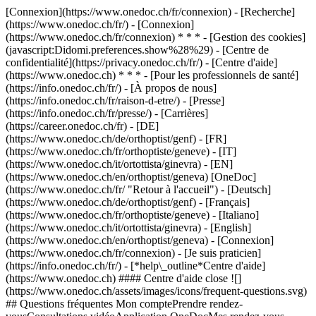
[Connexion](https://www.onedoc.ch/fr/connexion) - [Recherche]
(https://www.onedoc.ch/fr/) - [Connexion]
(https://www.onedoc.ch/fr/connexion) * * * - [Gestion des cookies]
(javascript:Didomi.preferences.show%28%29) - [Centre de
confidentialité](https://privacy.onedoc.ch/fr/) - [Centre d'aide]
(https://www.onedoc.ch) * * * - [Pour les professionnels de santé]
(https://info.onedoc.ch/fr/) - [À propos de nous]
(https://info.onedoc.ch/fr/raison-d-etre/) - [Presse]
(https://info.onedoc.ch/fr/presse/) - [Carrières]
(https://career.onedoc.ch/fr)
- [DE]
(https://www.onedoc.ch/de/orthoptist/genf) - [FR]
(https://www.onedoc.ch/fr/orthoptiste/geneve) - [IT]
(https://www.onedoc.ch/it/ortottista/ginevra) - [EN]
(https://www.onedoc.ch/en/orthoptist/geneva) [OneDoc]
(https://www.onedoc.ch/fr/ "Retour à l'accueil") - [Deutsch]
(https://www.onedoc.ch/de/orthoptist/genf) - [Français]
(https://www.onedoc.ch/fr/orthoptiste/geneve) - [Italiano]
(https://www.onedoc.ch/it/ortottista/ginevra) - [English]
(https://www.onedoc.ch/en/orthoptist/geneva)
- [Connexion]
(https://www.onedoc.ch/fr/connexion) - [Je suis praticien]
(https://info.onedoc.ch/fr/)
- [*help\_outline*Centre d'aide]
(https://www.onedoc.ch) #### Centre d'aide close ![]
(https://www.onedoc.ch/assets/images/icons/frequent-questions.svg)
## Questions fréquentes Mon comptePrendre rendez-