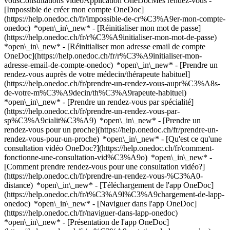
vousConsultations vidéoApplication OneDocMes rendez-vous -
[Impossible de créer mon compte OneDoc]
(https://help.onedoc.ch/fr/impossible-de-cr%C3%A9er-mon-compte-
onedoc) *open\_in\_new* - [Réinitialiser mon mot de passe]
(https://help.onedoc.ch/fr/r%C3%A9initialiser-mon-mot-de-passe)
*open\_in\_new* - [Réinitialiser mon adresse email de compte
OneDoc](https://help.onedoc.ch/fr/r%C3%A9initialiser-mon-
adresse-email-de-compte-onedoc) *open\_in\_new*
- [Prendre un
rendez-vous auprès de votre médecin/thérapeute habituel]
(https://help.onedoc.ch/fr/prendre-un-rendez-vous-aupr%C3%A8s-
de-votre-m%C3%A9decin/th%C3%A9rapeute-habituel)
*open\_in\_new* - [Prendre un rendez-vous par spécialité]
(https://help.onedoc.ch/fr/prendre-un-rendez-vous-par-
sp%C3%A9cialit%C3%A9) *open\_in\_new* - [Prendre un
rendez-vous pour un proche](https://help.onedoc.ch/fr/prendre-un-
rendez-vous-pour-un-proche) *open\_in\_new*
- [Qu'est ce qu'une
consultation vidéo OneDoc?](https://help.onedoc.ch/fr/comment-
fonctionne-une-consultation-vid%C3%A9o) *open\_in\_new* -
[Comment prendre rendez-vous pour une consultation vidéo?]
(https://help.onedoc.ch/fr/prendre-un-rendez-vous-%C3%A0-
distance) *open\_in\_new*
- [Téléchargement de l'app OneDoc]
(https://help.onedoc.ch/fr/t%C3%A9l%C3%A9chargement-de-lapp-
onedoc) *open\_in\_new* - [Naviguer dans l'app OneDoc]
(https://help.onedoc.ch/fr/naviguer-dans-lapp-onedoc)
*open\_in\_new* - [Présentation de l'app OneDoc]