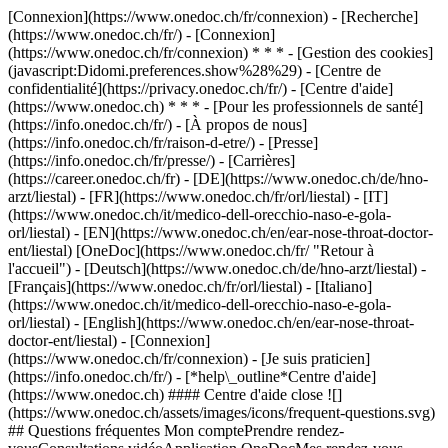
[Connexion](https://www.onedoc.ch/fr/connexion) - [Recherche]
(https://www.onedoc.ch/fr/) - [Connexion]
(https://www.onedoc.ch/fr/connexion) * * * - [Gestion des cookies]
(javascript:Didomi.preferences.show%28%29) - [Centre de
confidentialité](https://privacy.onedoc.ch/fr/) - [Centre d'aide]
(https://www.onedoc.ch) * * * - [Pour les professionnels de santé]
(https://info.onedoc.ch/fr/) - [À propos de nous]
(https://info.onedoc.ch/fr/raison-d-etre/) - [Presse]
(https://info.onedoc.ch/fr/presse/) - [Carrières]
(https://career.onedoc.ch/fr)
- [DE](https://www.onedoc.ch/de/hno-
arzt/liestal) - [FR](https://www.onedoc.ch/fr/orl/liestal) - [IT]
(https://www.onedoc.ch/it/medico-dell-orecchio-naso-e-gola-
orl/liestal) - [EN](https://www.onedoc.ch/en/ear-nose-throat-doctor-
ent/liestal) [OneDoc](https://www.onedoc.ch/fr/ "Retour à
l'accueil") - [Deutsch](https://www.onedoc.ch/de/hno-arzt/liestal) -
[Français](https://www.onedoc.ch/fr/orl/liestal) - [Italiano]
(https://www.onedoc.ch/it/medico-dell-orecchio-naso-e-gola-
orl/liestal) - [English](https://www.onedoc.ch/en/ear-nose-throat-
doctor-ent/liestal)
- [Connexion]
(https://www.onedoc.ch/fr/connexion) - [Je suis praticien]
(https://info.onedoc.ch/fr/)
- [*help\_outline*Centre d'aide]
(https://www.onedoc.ch) #### Centre d'aide close ![]
(https://www.onedoc.ch/assets/images/icons/frequent-questions.svg)
## Questions fréquentes Mon comptePrendre rendez-