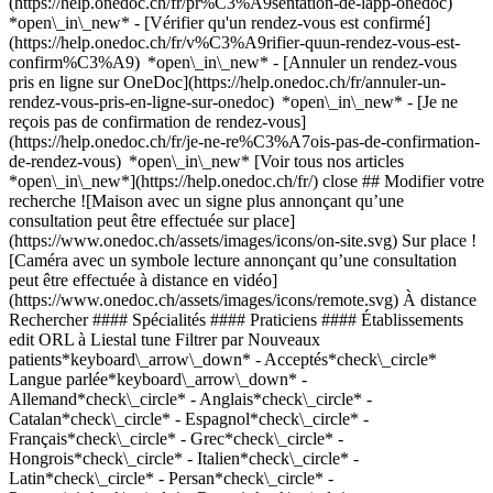
(https://help.onedoc.ch/fr/pr%C3%A9sentation-de-lapp-onedoc)
*open\_in\_new*
- [Vérifier qu'un rendez-vous est confirmé](https://help.onedoc.ch/fr/v%C3%A9rifier-quun-rendez-vous-est-confirm%C3%A9) *open\_in\_new* - [Annuler un rendez-vous pris en ligne sur OneDoc](https://help.onedoc.ch/fr/annuler-un-rendez-vous-pris-en-ligne-sur-onedoc) *open\_in\_new* - [Je ne reçois pas de confirmation de rendez-vous](https://help.onedoc.ch/fr/je-ne-re%C3%A7ois-pas-de-confirmation-de-rendez-vous) *open\_in\_new* [Voir tous nos articles *open\_in\_new*](https://help.onedoc.ch/fr/) close ## Modifier votre recherche ![Maison avec un signe plus annonçant qu’une consultation peut être effectuée sur place](https://www.onedoc.ch/assets/images/icons/on-site.svg) Sur place ![Caméra avec un symbole lecture annonçant qu’une consultation peut être effectuée à distance en vidéo](https://www.onedoc.ch/assets/images/icons/remote.svg) À distance Rechercher #### Spécialités #### Praticiens #### Établissements edit ORL à Liestal tune Filtrer par Nouveaux patients*keyboard\_arrow\_down* - Acceptés*check\_circle* Langue parlée*keyboard\_arrow\_down* - Allemand*check\_circle* - Anglais*check\_circle* - Catalan*check\_circle* - Espagnol*check\_circle* - Français*check\_circle* - Grec*check\_circle* - Hongrois*check\_circle* - Italien*check\_circle* - Latin*check\_circle* - Persan*check\_circle* - Portugais*check\_circle* - Russe*check\_circle* - Slovaque*check\_circle* - Suédois*check\_circle* Sexe*keyboard\_arrow\_down* - Femme*check\_circle* - Homme*check\_circle* Réseau*keyboard\_arrow\_down* - Hirslanden*check\_circle* Disponibilité*keyboard\_arrow\_down* - Disponible aujourdhui*check\_circle* - Dans les 3 prochains jours*check\_circle* - Dans les 7 prochains jours*check\_circle* - Dans les 14 prochains jours*check\_circle* # ORL à Liestal: prenez rendez-vous en ligne aujourd'hui ## 5 résultats à Liestal [![Dr. med. Bela Molnar, ORL à Liestal](https://assets.onedoc.ch/images/users/5fa7c061817ee1cadd3fb709ba71f27618522839a2107410e2e9a8095fbbbe4c-small.jpg "Dr. med. Bela Molnar, ORL à Liestal")](https://www.onedoc.ch/fr/orl/liestal/ptxu/dr-med-bela-molnar) ### [Dr. med. Bela Molnar](https://www.onedoc.ch/fr/orl/liestal/ptxu/dr-med-bela-molnar) ![Badge indiquant un profil vérifié](https://www.onedoc.ch/assets/images/icons/checkmark.svg) ORL [HNO Praxis Dr. Molnar](https://www.onedoc.ch/fr/cabinet-medical/liestal/em5k/hno-praxis-dr-molnar) Bahnhofplatz 11 4410 Liestal ![Icône patient avec un signe plus annonçant que le professionnel accepte de nouveaux patients](https://www.onedoc.ch/assets/images/icons/new-patients.svg)Accepte les nouveaux patients [Réserver un RDV](https://www.onedoc.ch/fr/orl/liestal/ptxu/dr-med-bela-molnar) Expertises:[Acouphènes](https://www.onedoc.ch/fr/acouphenes/liestal), [Implant cochléaire](https://www.onedoc.ch/fr/implant-cochleaire/liestal), [Appareil auditif](https://www.onedoc.ch/fr/appareil-auditif/liestal), [Appareil auditif pour enfant](https://www.onedoc.ch/fr/appareil-auditif-pour-enfant/liestal)Voir plus *chevron\_left* lun. 03 août *chevron\_right* Voir plus de rendez-vous *error\_outline* Une erreur s'est produite lors du chargement des disponibilités [Réessayer](https://www.onedoc.ch) Expertises:[Acouphènes](https://www.onedoc.ch/fr/acouphenes/liestal), [Implant cochléaire](https://www.onedoc.ch/fr/implant-cochleaire/liestal), [Appareil auditif](https://www.onedoc.ch/fr/appareil-auditif/liestal), [Appareil auditif pour enfant](https://www.onedoc.ch/fr/appareil-auditif-pour-enfant/liestal)Voir plus [![Dr. med. Birgit Zumbühl-Kauer, ORL à Liestal](https://assets.onedoc.ch/images/users/ea61a50253573ddfa20ca552b224208624a0346a035fb0b1dc5e62e495f7ce9e-small.jpg "Dr. med. Birgit Zumbühl-Kauer, ORL à Liestal")](https://www.onedoc.ch/fr/orl/liestal/pcwjd/dr-med-birgit-zumbuhl-kauer) ### [Dr. med. Birgit Zumbühl-Kauer](https://www.onedoc.ch/fr/orl/liestal/pcwjd/dr-med-birgit-zumbuhl-kauer) ORL [HNO Praxis Dr. Molnar](https://www.onedoc.ch/fr/cabinet-medical/liestal/em5k/hno-praxis-dr-molnar) Bahnhofplatz 11 4410 Liestal ![Icône patient avec un signe plus annonçant que le professionnel accepte de nouveaux patients](https://www.onedoc.ch/assets/images/icons/new-patients.svg)Accepte les nouveaux patients [Réserver un RDV](https://www.onedoc.ch/fr/orl/liestal/pcwjd/dr-med-birgit-zumbuhl-kauer) *chevron\_left* lun. 03 août *chevron\_right* Voir plus de rendez-vous *error\_outline* Une erreur s'est produite lors du chargement des disponibilités [Réessayer](https://www.onedoc.ch) [![Dr. med. André Dias, ORL à Liestal](https://assets.onedoc.ch/images/users/f71650d58f969c32867454e99f4ba901772cea0b0d6b79dc380607e82a23e81f-small.jpg "Dr. med. André Dias, ORL à Liestal")](https://www.onedoc.ch/fr/orl/liestal/pcwjc/dr-med-andre-dias) ### [Dr. med. André Dias](https://www.onedoc.ch/fr/orl/liestal/pcwjc/dr-med-andre-dias) ![Badge indiquant un profil vérifié](https://www.onedoc.ch/assets/images/icons/checkmark.svg) ORL [HNO Praxis Dr. Molnar](https://www.onedoc.ch/fr/cabinet-medical/liestal/em5k/hno-praxis-dr-molnar) Bahnhofplatz 11 4410 Liestal ![Icône patient avec un signe plus annonçant que le professionnel accepte de nouveaux patients](https://www.onedoc.ch/assets/images/icons/new-patients.svg)Accepte les nouveaux patients [Réserver un RDV](https://www.onedoc.ch/fr/orl/liestal/pcwjc/dr-med-andre-dias) Expertises:[Troubles du sommeil](https://www.onedoc.ch/fr/troubles-du-sommeil/liestal), [Apnée du sommeil](https://www.onedoc.ch/fr/apnee-du-sommeil/liestal), [Appareil auditif pour enfant](https://www.onedoc.ch/fr/appareil-auditif-pour-enfant/liestal), [Test auditif | Bilan Auditif](https://www.onedoc.ch/fr/test-auditif-bilan-auditif/liestal), [Ronflements](https://www.onedoc.ch/fr/ronflements/liestal)Voir plus *chevron\_left* lun. 03 août *chevron\_right* Voir plus de rendez-vous *error\_outline* Une erreur s'est produite lors du chargement des disponibilités [Réessayer](https://www.onedoc.ch) Expertises:[Troubles du sommeil](https://www.onedoc.ch/fr/troubles-du-sommeil/liestal), [Apnée du sommeil](https://www.onedoc.ch/fr/apnee-du-sommeil/liestal), [Appareil auditif pour enfant](https://www.onedoc.ch/fr/appareil-auditif-pour-enfant/liestal), [Test auditif | Bilan Auditif](https://www.onedoc.ch/fr/test-auditif-bilan-auditif/liestal), [Ronflements](https://www.onedoc.ch/fr/ronflements/liestal)Voir plus [![pract. med. Corinna Noack, ORL à Liestal](https://assets.onedoc.ch/images/users/e5e9527d3e190a80d2bb47dca34eec5c1615fb86f785b7fe59b85543582372f3-small.png "pract. med. Corinna Noack, ORL à Liestal")](https://www.onedoc.ch/fr/orl/liestal/pcopd/pract-med-corinna-noack) ### [pract. med. Corinna Noack](https://www.onedoc.ch/fr/orl/liestal/pcopd/pract-med-corinna-noack) ![Badge indiquant un profil vérifié](https://www.onedoc.ch/assets/images/icons/checkmark.svg) ORL [HNO Praxis Liestal](https://www.onedoc.ch/fr/cabinet-medical/liestal/e821/hno-praxis-liestal) Rathausstrasse 63 4410 Liestal ![Icône patient avec un signe plus annonçant que le professionnel accepte de nouveaux patients](https://www.onedoc.ch/assets/images/icons/new-patients.svg)Accepte les nouveaux patients [Réserver un RDV](https://www.onedoc.ch/fr/orl/liestal/pcopd/pract-med-corinna-noack) Expertises:[Désensibilisation | Hyposensibilisation | Immunothérapie allergénique](https://www.onedoc.ch/fr/desensibilisation-hyposensibilisation-immunotherapie-allergenique/liestal), [Test auditif | Bilan Auditif](https://www.onedoc.ch/fr/test-auditif-bilan-auditif/liestal), [Nettoyage professionnel du conduit auditif | Retrait bouchon de cérumen](https://www.onedoc.ch/fr/nettoyage-professionnel-du-conduit-auditif-retrait-bouchon-de-cerumen/liestal), [Apnée du sommeil](https://www.onedoc.ch/fr/apnee-du-sommeil/liestal), [Ronflements](https://www.onedoc.ch/fr/ronflements/liestal), [Sinusite](https://www.onedoc.ch/fr/sinusite/liestal), [Surdité](https://www.onedoc.ch/fr/surdite/liestal), [Acouphènes](https://www.onedoc.ch/fr/acouphenes/liestal)Voir plus *chevron\_left* lun. 03 août *chevron\_right* Voir plus de rendez-vous *error\_outline* Une erreur s'est produite lors du chargement des disponibilités [Réessayer](https://www.onedoc.ch) Expertises:[Désensibilisation | Hyposensibilisation | Immunothérapie allergénique](https://www.onedoc.ch/fr/desensibilisation-hyposensibilisation-immunotherapie-allergenique/liestal), [Test auditif | Bilan Auditif](https://www.onedoc.ch/fr/test-auditif-bilan-auditif/liestal), [Nettoyage professionnel du conduit auditif | Retrait bouchon de cérumen](https://www.onedoc.ch/fr/nettoyage-professionnel-du-conduit-auditif-retrait-bouchon-de-cerumen/liestal), [Apnée du sommeil](https://www.onedoc.ch/fr/apnee-du-sommeil/liestal), [Ronflements](https://www.onedoc.ch/fr/ronflements/liestal), [Sinusite](https://www.onedoc.ch/fr/sinusite/liestal), [Surdité](https://www.onedoc.ch/fr/surdite/liestal), [Acouphènes](https://www.onedoc.ch/fr/acouphenes/liestal)Voir plus [![Dr. med. Eva Orosz, ORL à Liestal](https://assets.onedoc.ch/images/users/e83a2678ecb23edcf39436a9ad2092191aef0a03f292bfe2f853f4a1b141929a-small.jpg "Dr. med. Eva Orosz, ORL à Liestal")](https://www.onedoc.ch/fr/orl/liestal/pcwjb/dr-med-eva-orosz) ### [Dr. med. Eva Orosz](https://www.onedoc.ch/fr/orl/liestal/pcwjb/dr-med-eva-orosz) ORL [HNO Praxis Dr. Molnar](https://www.onedoc.ch/fr/cabinet-medical/liestal/em5k/hno-praxis-dr-molnar) Bahnhofplatz 11 4410 Liestal ![Icône patient avec un signe plus annonçant que le professionnel accepte de nouveaux patients](https://www.onedoc.ch/assets/images/icons/new-patients.svg)Accepte les nouveaux patients [Réserver un RDV](https://www.onedoc.ch/fr/orl/liestal/pcwjb/dr-med-eva-orosz) ## __ORLs__: d'autres spécialistes sont réservables en ligne dans les environs de __Liestal__ [![Dr. med. Lukas Horvath, ORL à Muttenz](https://assets.onedoc.ch/images/users/51b2e8025026cae5484e57d0ff2b712a0369371bab0e20ff3b587543d62a54d3