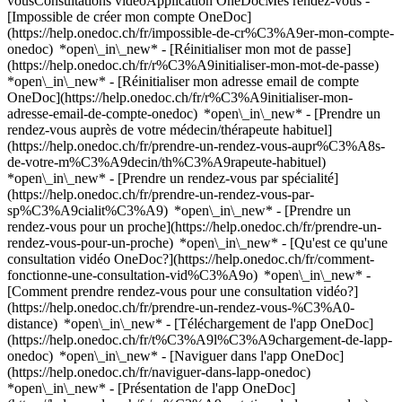
vousConsultations vidéoApplication OneDocMes rendez-vous -
[Impossible de créer mon compte OneDoc]
(https://help.onedoc.ch/fr/impossible-de-cr%C3%A9er-mon-compte-
onedoc) *open\_in\_new* - [Réinitialiser mon mot de passe]
(https://help.onedoc.ch/fr/r%C3%A9initialiser-mon-mot-de-passe)
*open\_in\_new* - [Réinitialiser mon adresse email de compte
OneDoc](https://help.onedoc.ch/fr/r%C3%A9initialiser-mon-
adresse-email-de-compte-onedoc) *open\_in\_new*
- [Prendre un
rendez-vous auprès de votre médecin/thérapeute habituel]
(https://help.onedoc.ch/fr/prendre-un-rendez-vous-aupr%C3%A8s-
de-votre-m%C3%A9decin/th%C3%A9rapeute-habituel)
*open\_in\_new* - [Prendre un rendez-vous par spécialité]
(https://help.onedoc.ch/fr/prendre-un-rendez-vous-par-
sp%C3%A9cialit%C3%A9) *open\_in\_new* - [Prendre un
rendez-vous pour un proche](https://help.onedoc.ch/fr/prendre-un-
rendez-vous-pour-un-proche) *open\_in\_new*
- [Qu'est ce qu'une
consultation vidéo OneDoc?](https://help.onedoc.ch/fr/comment-
fonctionne-une-consultation-vid%C3%A9o) *open\_in\_new* -
[Comment prendre rendez-vous pour une consultation vidéo?]
(https://help.onedoc.ch/fr/prendre-un-rendez-vous-%C3%A0-
distance) *open\_in\_new*
- [Téléchargement de l'app OneDoc]
(https://help.onedoc.ch/fr/t%C3%A9l%C3%A9chargement-de-lapp-
onedoc) *open\_in\_new* - [Naviguer dans l'app OneDoc]
(https://help.onedoc.ch/fr/naviguer-dans-lapp-onedoc)
*open\_in\_new* - [Présentation de l'app OneDoc]