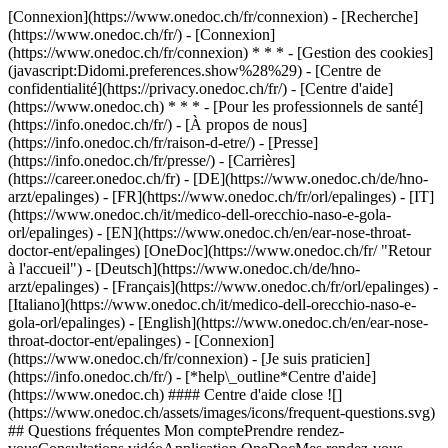
[Connexion](https://www.onedoc.ch/fr/connexion) - [Recherche]
(https://www.onedoc.ch/fr/) - [Connexion]
(https://www.onedoc.ch/fr/connexion) * * * - [Gestion des cookies]
(javascript:Didomi.preferences.show%28%29) - [Centre de
confidentialité](https://privacy.onedoc.ch/fr/) - [Centre d'aide]
(https://www.onedoc.ch) * * * - [Pour les professionnels de santé]
(https://info.onedoc.ch/fr/) - [À propos de nous]
(https://info.onedoc.ch/fr/raison-d-etre/) - [Presse]
(https://info.onedoc.ch/fr/presse/) - [Carrières]
(https://career.onedoc.ch/fr)
- [DE](https://www.onedoc.ch/de/hno-
arzt/epalinges) - [FR](https://www.onedoc.ch/fr/orl/epalinges) - [IT]
(https://www.onedoc.ch/it/medico-dell-orecchio-naso-e-gola-
orl/epalinges) - [EN](https://www.onedoc.ch/en/ear-nose-throat-
doctor-ent/epalinges) [OneDoc](https://www.onedoc.ch/fr/ "Retour
à l'accueil") - [Deutsch](https://www.onedoc.ch/de/hno-
arzt/epalinges) - [Français](https://www.onedoc.ch/fr/orl/epalinges) -
[Italiano](https://www.onedoc.ch/it/medico-dell-orecchio-naso-e-
gola-orl/epalinges) - [English](https://www.onedoc.ch/en/ear-nose-
throat-doctor-ent/epalinges)
- [Connexion]
(https://www.onedoc.ch/fr/connexion) - [Je suis praticien]
(https://info.onedoc.ch/fr/)
- [*help\_outline*Centre d'aide]
(https://www.onedoc.ch) #### Centre d'aide close ![]
(https://www.onedoc.ch/assets/images/icons/frequent-questions.svg)
## Questions fréquentes Mon comptePrendre rendez-