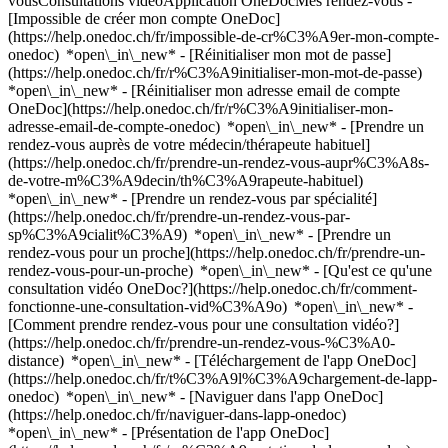
vousConsultations vidéoApplication OneDocMes rendez-vous -
[Impossible de créer mon compte OneDoc]
(https://help.onedoc.ch/fr/impossible-de-cr%C3%A9er-mon-compte-
onedoc) *open\_in\_new* - [Réinitialiser mon mot de passe]
(https://help.onedoc.ch/fr/r%C3%A9initialiser-mon-mot-de-passe)
*open\_in\_new* - [Réinitialiser mon adresse email de compte
OneDoc](https://help.onedoc.ch/fr/r%C3%A9initialiser-mon-
adresse-email-de-compte-onedoc) *open\_in\_new*
- [Prendre un
rendez-vous auprès de votre médecin/thérapeute habituel]
(https://help.onedoc.ch/fr/prendre-un-rendez-vous-aupr%C3%A8s-
de-votre-m%C3%A9decin/th%C3%A9rapeute-habituel)
*open\_in\_new* - [Prendre un rendez-vous par spécialité]
(https://help.onedoc.ch/fr/prendre-un-rendez-vous-par-
sp%C3%A9cialit%C3%A9) *open\_in\_new* - [Prendre un
rendez-vous pour un proche](https://help.onedoc.ch/fr/prendre-un-
rendez-vous-pour-un-proche) *open\_in\_new*
- [Qu'est ce qu'une
consultation vidéo OneDoc?](https://help.onedoc.ch/fr/comment-
fonctionne-une-consultation-vid%C3%A9o) *open\_in\_new* -
[Comment prendre rendez-vous pour une consultation vidéo?]
(https://help.onedoc.ch/fr/prendre-un-rendez-vous-%C3%A0-
distance) *open\_in\_new*
- [Téléchargement de l'app OneDoc]
(https://help.onedoc.ch/fr/t%C3%A9l%C3%A9chargement-de-lapp-
onedoc) *open\_in\_new* - [Naviguer dans l'app OneDoc]
(https://help.onedoc.ch/fr/naviguer-dans-lapp-onedoc)
*open\_in\_new* - [Présentation de l'app OneDoc]