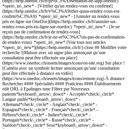
(https://help.onedoc.ch/fr/pr%C3%A9sentation-de-lapp-onedoc)
*open\_in\_new*
- [Vérifier qu'un rendez-vous est confirmé](https://help.onedoc.ch/fr/v%C3%A9rifier-quun-rendez-vous-est-confirm%C3%A9) *open\_in\_new* - [Annuler un rendez-vous pris en ligne sur OneDoc](https://help.onedoc.ch/fr/annuler-un-rendez-vous-pris-en-ligne-sur-onedoc) *open\_in\_new* - [Je ne reçois pas de confirmation de rendez-vous](https://help.onedoc.ch/fr/je-ne-re%C3%A7ois-pas-de-confirmation-de-rendez-vous) *open\_in\_new* [Voir tous nos articles *open\_in\_new*](https://help.onedoc.ch/fr/) close ## Modifier votre recherche ![Maison avec un signe plus annonçant qu’une consultation peut être effectuée sur place](https://www.onedoc.ch/assets/images/icons/on-site.svg) Sur place ![Caméra avec un symbole lecture annonçant qu’une consultation peut être effectuée à distance en vidéo](https://www.onedoc.ch/assets/images/icons/remote.svg) À distance Rechercher #### Spécialités #### Praticiens #### Établissements edit ORL à Epalinges tune Filtrer par Nouveaux patients*keyboard\_arrow\_down* - Acceptés*check\_circle* Langue parlée*keyboard\_arrow\_down* - Allemand*check\_circle* - Anglais*check\_circle* - Espagnol*check\_circle* - Français*check\_circle* - Hébreu*check\_circle* - Italien*check\_circle* - Portugais*check\_circle* - Russe*check\_circle* - Suédois*check\_circle* Sexe*keyboard\_arrow\_down* - Femme*check\_circle* - Homme*check\_circle* Réseau*keyboard\_arrow\_down* - Réseau Bleu*check\_circle* - Ensemble hospitalier de la Côte - EHC*check\_circle* - Medbase*check\_circle* Disponibilité*keyboard\_arrow\_down* - Disponible aujourdhui*check\_circle* - Dans les 3 prochains jours*check\_circle* - Dans les 7 prochains jours*check\_circle* - Dans les 14 prochains jours*check\_circle* # ORL dans les environs de Epalinges: prenez rendez-vous en ligne aujourd'hui [![Prof. Albert Mudry, ORL à Lausanne](https://assets.onedoc.ch/images/users/60d08381459d3c8aa770b178a4b5deb7618b7cef1e181c9246a2b79daa64daec-small.png "Prof. Albert Mudry, ORL à Lausanne")](https://www.onedoc.ch/fr/orl/lausanne/pink/prof-albert-mudry) ### [Prof. Albert Mudry](https://www.onedoc.ch/fr/orl/lausanne/pink/prof-albert-mudry) ![Badge indiquant un profil vérifié](https://www.onedoc.ch/assets/images/icons/checkmark.svg) [ORL](https://www.onedoc.ch/fr/orl/lausanne) Clinique de l'oreille Prof. Albert Mudry Avenue de la Gare 6 1003 Lausanne ![Icône patient avec un signe plus annonçant que le professionnel accepte de nouveaux patients](https://www.onedoc.ch/assets/images/icons/new-patients.svg)Accepte les nouveaux patients [Réserver un RDV](https://www.onedoc.ch/fr/orl/lausanne/pink/prof-albert-mudry) Expertises:[Test auditif | Bilan Auditif](https://www.onedoc.ch/fr/test-auditif-bilan-auditif/lausanne), [Acouphènes](https://www.onedoc.ch/fr/acouphenes/lausanne), [Surdité](https://www.onedoc.ch/fr/surdite/lausanne), [Surdité brusque | Perte soudaine d'audition](https://www.onedoc.ch/fr/surdite-brusque-perte-soudaine-d-audition/lausanne), [Nettoyage professionnel du conduit auditif | Retrait bouchon de cérumen](https://www.onedoc.ch/fr/nettoyage-professionnel-du-conduit-auditif-retrait-bouchon-de-cerumen/lausanne), [Appareil auditif](https://www.onedoc.ch/fr/appareil-auditif/lausanne), [Réglage et maintenance appareillage auditif](https://www.onedoc.ch/fr/reglage-et-maintenance-appareillage-auditif/lausanne)Voir plus *chevron\_left* mar. 04 août *chevron\_right* Voir plus de rendez-vous *error\_outline* Une erreur s'est produite lors du chargement des disponibilités [Réessayer](https://www.onedoc.ch) Expertises:[Test auditif | Bilan Auditif](https://www.onedoc.ch/fr/test-auditif-bilan-auditif/lausanne), [Acouphènes](https://www.onedoc.ch/fr/acouphenes/lausanne), [Surdité](https://www.onedoc.ch/fr/surdite/lausanne), [Surdité brusque | Perte soudaine d'audition](https://www.onedoc.ch/fr/surdite-brusque-perte-soudaine-d-audition/lausanne), [Nettoyage professionnel du conduit auditif | Retrait bouchon de cérumen](https://www.onedoc.ch/fr/nettoyage-professionnel-du-conduit-auditif-retrait-bouchon-de-cerumen/lausanne), [Appareil auditif](https://www.onedoc.ch/fr/appareil-auditif/lausanne), [Réglage et maintenance appareillage auditif](https://www.onedoc.ch/fr/reglage-et-maintenance-appareillage-auditif/lausanne)Voir plus [![Dr. Alexandre Duscher, ORL à Lausanne](https://assets.onedoc.ch/images/users/f9e880bad9e06f39501f2d4471f5dcde0143bb6849bfee1f84728ed34993e3af-small.png "Dr. Alexandre Duscher, ORL à Lausanne")](https://www.onedoc.ch/fr/orl/lausanne/pim8/dr-alexandre-duscher) ### [Dr. Alexandre Duscher](https://www.onedoc.ch/fr/orl/lausanne/pim8/dr-alexandre-duscher) ![Badge indiquant un profil vérifié](https://www.onedoc.ch/assets/images/icons/checkmark.svg) [ORL](https://www.onedoc.ch/fr/orl/lausanne) Cabinet Dr. Duscher Alexandre Rue Caroline 2 1003 Lausanne ![Icône patient avec un signe plus annonçant que le professionnel accepte de nouveaux patients](https://www.onedoc.ch/assets/images/icons/new-patients.svg)Accepte les nouveaux patients [Réserver un RDV](https://www.onedoc.ch/fr/orl/lausanne/pim8/dr-alexandre-duscher) Expertises:[Surdité](https://www.onedoc.ch/fr/surdite/lausanne), [Pharyngite](https://www.onedoc.ch/fr/pharyngite/lausanne), [Test auditif | Bilan Auditif](https://www.onedoc.ch/fr/test-auditif-bilan-auditif/lausanne), [Apnée du sommeil](https://www.onedoc.ch/fr/apnee-du-sommeil/lausanne), [Rhinoplastie | Chirurgie du nez](https://www.onedoc.ch/fr/rhinoplastie-chirurgie-du-nez/lausanne), [Maux de gorge | Angine](https://www.onedoc.ch/fr/maux-de-gorge-angine/lausanne), [Sinusite](https://www.onedoc.ch/fr/sinusite/lausanne), [Acouphènes](https://www.onedoc.ch/fr/acouphenes/lausanne), [Audiogramme](https://www.onedoc.ch/fr/audiogramme/lausanne), [Audiophonologie](https://www.onedoc.ch/fr/audiophonologie/lausanne), [Ronflements](https://www.onedoc.ch/fr/ronflements/lausanne), [Troubles du sommeil](https://www.onedoc.ch/fr/troubles-du-sommeil/lausanne), [Nettoyage professionnel du conduit auditif | Retrait bouchon de cérumen](https://www.onedoc.ch/fr/nettoyage-professionnel-du-conduit-auditif-retrait-bouchon-de-cerumen/lausanne), [Surdité brusque | Perte soudaine d'audition](https://www.onedoc.ch/fr/surdite-brusque-perte-soudaine-d-audition/lausanne)Voir plus *chevron\_left* mar. 04 août *chevron\_right* Voir plus de rendez-vous *error\_outline* Une erreur s'est produite lors du chargement des disponibilités [Réessayer](https://www.onedoc.ch) Expertises:[Surdité](https://www.onedoc.ch/fr/surdite/lausanne), [Pharyngite](https://www.onedoc.ch/fr/pharyngite/lausanne), [Test auditif | Bilan Auditif](https://www.onedoc.ch/fr/test-auditif-bilan-auditif/lausanne), [Apnée du sommeil](https://www.onedoc.ch/fr/apnee-du-sommeil/lausanne), [Rhinoplastie | Chirurgie du nez](https://www.onedoc.ch/fr/rhinoplastie-chirurgie-du-nez/lausanne), [Maux de gorge | Angine](https://www.onedoc.ch/fr/maux-de-gorge-angine/lausanne), [Sinusite](https://www.onedoc.ch/fr/sinusite/lausanne), [Acouphènes](https://www.onedoc.ch/fr/acouphenes/lausanne), [Audiogramme](https://www.onedoc.ch/fr/audiogramme/lausanne), [Audiophonologie](https://www.onedoc.ch/fr/audiophonologie/lausanne), [Ronflements](https://www.onedoc.ch/fr/ronflements/lausanne), [Troubles du sommeil](https://www.onedoc.ch/fr/troubles-du-sommeil/lausanne), [Nettoyage professionnel du conduit auditif | Retrait bouchon de cérumen](https://www.onedoc.ch/fr/nettoyage-professionnel-du-conduit-auditif-retrait-bouchon-de-cerumen/lausanne), [Surdité brusque | Perte soudaine d'audition](https://www.onedoc.ch/fr/surdite-brusque-perte-soudaine-d-audition/lausanne)Voir plus [![Dr. Charles-Arnaud Serex, ORL à Lausanne](https://assets.onedoc.ch/images/users/c3affc232eb95aaff85dd3dd1f7247099f1f8892258b34a48d48eee3cd39f195-small.jpg "Dr. Charles-Arnaud Serex, ORL à Lausanne")](https://www.onedoc.ch/fr/orl/lausanne/pci5c/dr-charles-arnaud-serex) ### [Dr. Charles-Arnaud Serex](https://www.onedoc.ch/fr/orl/lausanne/pci5c/dr-charles-arnaud-serex) ![Badge indiquant un profil vérifié](https://www.onedoc.ch/assets/images/icons/checkmark.svg) [ORL](https://www.onedoc.ch/fr/orl/lausanne) Dr Charles-Arnaud Serex | spécialiste FMH ORL Rue Belle-Fontaine 2 1003 Lausanne ![Icône patient avec un signe plus annonçant que le professionnel accepte de nouveaux patients](https://www.onedoc.ch/assets/images/icons/new-patients.svg)Accepte les nouveaux patients [Réserver un RDV](https://www.onedoc.ch/fr/orl/lausanne/pci5c/dr-charles-arnaud-serex) *chevron\_left* mar. 04 août *chevron\_right* Voir plus de rendez-vous *error\_outline* Une erreur s'est produite lors du chargement des disponibilités [Réessayer](https://www.onedoc.ch) [![Dr. Laurent Frikart, ORL à Lausanne](https://assets.onedoc.ch/images/users/a5f8057ffd4601dceaaa94f6fb82d5226c57316f07751905a5d486b85f35bb0e-small.jpg "Dr. Laurent Frikart, ORL à Lausanne")](https://www.onedoc.ch/fr/orl/lausanne/pbhuw/dr-laurent-frikart) ### [Dr. Laurent Frikart](https://www.onedoc.ch/fr/orl/lausanne/pbhuw/dr-laurent-frikart) ![Badge indiquant un profil vérifié](https://www.onedoc.ch/assets/images/icons/checkmark.svg) [ORL](https://www.onedoc.ch/fr/orl/lausanne) Cabinet Dr Laurent Frikart | ORL FMH Avenue de la Gare 6 1003 Lausanne ![Icône patient avec un signe plus annonçant que le professionnel accepte de nouveaux patients](https://www.onedoc.ch/assets/images/icons/new-patients.svg)Accepte les nouveaux patients [Réserver un RDV](https://www.onedoc.ch/fr/orl/lausanne/pbhuw/dr-laurent-frikart) Expertises:[Acouphènes](https://www.onedoc.ch/fr/acouphenes/lausanne), [Appareil auditif](https://www.onedoc.ch/fr/appareil-auditif/lausanne), [Sinusite](https://www.onedoc.ch/fr/sinusite/lausanne), [Diagnostic des vertiges](https://www.onedoc.ch/fr/diagnostic-des-vertiges/lausanne)Voir plus *chevron\_left* mar. 04 août *chevron\_right* Voir plus de rendez-vous *error\_outline* Une erreur s'est produite lors du