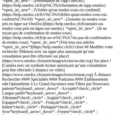
*open\_in\_new* - [Présentation de l'app OneDoc]
(https://help.onedoc.ch/fr/pr%C3%A9sentation-de-lapp-onedoc)
*open\_in\_new*
- [Vérifier qu'un rendez-vous est confirmé](https://help.onedoc.ch/fr/v%C3%A9rifier-quun-rendez-vous-est-confirm%C3%A9) *open\_in\_new* - [Annuler un rendez-vous pris en ligne sur OneDoc](https://help.onedoc.ch/fr/annuler-un-rendez-vous-pris-en-ligne-sur-onedoc) *open\_in\_new* - [Je ne reçois pas de confirmation de rendez-vous](https://help.onedoc.ch/fr/je-ne-re%C3%A7ois-pas-de-confirmation-de-rendez-vous) *open\_in\_new* [Voir tous nos articles *open\_in\_new*](https://help.onedoc.ch/fr/) close ## Modifier votre recherche ![Maison avec un signe plus annonçant qu’une consultation peut être effectuée sur place](https://www.onedoc.ch/assets/images/icons/on-site.svg) Sur place ![Caméra avec un symbole lecture annonçant qu’une consultation peut être effectuée à distance en vidéo](https://www.onedoc.ch/assets/images/icons/remote.svg) À distance Rechercher #### Spécialités #### Praticiens #### Établissements edit Optométriste à Le Grand-Saconnex tune Filtrer par Nouveaux patients*keyboard\_arrow\_down* - Acceptés*check\_circle* Langue parlée*keyboard\_arrow\_down* - Allemand*check\_circle* - Anglais*check\_circle* - Espagnol*check\_circle* - Français*check\_circle* - Italien*check\_circle* - Portugais*check\_circle* Sexe*keyboard\_arrow\_down* - Femme*check\_circle* - Homme*check\_circle* Disponibilité*keyboard\_arrow\_down* - Disponible aujourdhui*check\_circle* - Dans les 3 prochains jours*check\_circle* - Dans les 7 prochains jours*check\_circle* - Dans les 14 prochains jours*check\_circle* # Optométriste à Le Grand-Saconnex: prenez rendez-vous en ligne aujourd'hui ## 1 résultat à Le Grand-Saconnex [![M. Arnaud Blanchard, optométriste à Le Grand-Saconnex](https://assets.onedoc.ch/images/users/d8bce09c54975853c652b8956a7e6794d33352b93d9d51cf81f329dde32fa74f-small.png "M. Arnaud Blanchard, optométriste à Le Grand-Saconnex")](https://www.onedoc.ch/fr/optometriste/le-grand-saconnex/pcu5n/arnaud-blanchard) ### [M. Arnaud Blanchard](https://www.onedoc.ch/fr/optometriste/le-grand-saconnex/pcu5n/arnaud-blanchard) ![Badge indiquant un profil vérifié](https://www.onedoc.ch/assets/images/icons/checkmark.svg) Optométriste [Vision Rive Droite](https://www.onedoc.ch/fr/cabinet-medical/le-grand-saconnex/e16z/vision-rive-droite) Rue Sonnex 19 1218 Le Grand-Saconnex ![Icône patient avec un signe plus annonçant que le professionnel accepte de nouveaux patients](https://www.onedoc.ch/assets/images/icons/new-patients.svg)Accepte les nouveaux patients [Réserver un RDV](https://www.onedoc.ch/fr/optometriste/le-grand-saconnex/pcu5n/arnaud-blanchard) Expertises:[Champ visuel](https://www.onedoc.ch/fr/champ-visuel/le-grand-saconnex)Voir plus *chevron\_left* mar. 04 août *chevron\_right* Voir plus de rendez-vous *error\_outline* Une erreur s'est produite lors du chargement des disponibilités [Réessayer](https://www.onedoc.ch) Expertises:[Champ visuel](https://www.onedoc.ch/fr/champ-visuel/le-grand-saconnex)Voir plus ## __Optométristes__: d'autres spécialistes sont réservables en ligne dans les environs de __Le Grand-Saconnex__ [![Sylvain Clémentine - Acuitis, optométriste à Cointrin](https://assets.onedoc.ch/images/users/b4bce60ab05f1f05f94ba01b04643bb7bd2a21585cda6e7243d9e4004060ea2e-small.jpg "Sylvain Clémentine - Acuitis, optométriste à Cointrin")](https://www.onedoc.ch/fr/optometriste/cointrin/pcrzo/sylvain-clementine-acuitis) ### [Sylvain Clémentine - Acuitis](https://www.onedoc.ch/fr/optometriste/cointrin/pcrzo/sylvain-clementine-acuitis) ![Badge indiquant un profil vérifié](https://www.onedoc.ch/assets/images/icons/checkmark.svg) [Optométriste](https://www.onedoc.ch/fr/optometriste/cointrin) [Maison Acuitis - Genève Balexert](https://www.onedoc.ch/fr/magasin-d-optique/cointrin/ebago/maison-acuitis-geneve-balexert) Avenue Louis-Casaï 27 1216 Cointrin ![Icône patient avec un signe plus annonçant que le professionnel accepte de nouveaux patients](https://www.onedoc.ch/assets/images/icons/new-patients.svg)Accepte les nouveaux patients [Réserver un RDV](https://www.onedoc.ch/fr/optometriste/cointrin/pcrzo/sylvain-clementine-acuitis) Expertises:[Lentilles de contact](https://www.onedoc.ch/fr/lentilles-de-contact/cointrin), [Hypermétropie](https://www.onedoc.ch/fr/hypermetropie/cointrin), [Examen de la vue](https://www.onedoc.ch/fr/examen-de-la-vue/cointrin), [Lunettes](https://www.onedoc.ch/fr/lunettes/cointrin), [Test de la vue pour permis de conduire](https://www.onedoc.ch/fr/test-de-la-vue-pour-permis-de-conduire/cointrin), [Myopie](https://www.onedoc.ch/fr/myopie/cointrin), [Presbytie](https://www.onedoc.ch/fr/presbytie/cointrin)Voir plus *chevron\_left* mar. 04 août *chevron\_right* Voir plus de rendez-vous *error\_outline* Une erreur s'est produite lors du chargement des disponibilités [Réessayer](https://www.onedoc.ch) Expertises:[Lentilles de contact](https://www.onedoc.ch/fr/lentilles-de-contact/cointrin), [Hypermétropie](https://www.onedoc.ch/fr/hypermetropie/cointrin), [Examen de la vue](https://www.onedoc.ch/fr/examen-de-la-vue/cointrin), [Lunettes](https://www.onedoc.ch/fr/lunettes/cointrin), [Test de la vue pour permis de conduire](https://www.onedoc.ch/fr/test-de-la-vue-pour-permis-de-conduire/cointrin), [Myopie](https://www.onedoc.ch/fr/myopie/cointrin), [Presbytie](https://www.onedoc.ch/fr/presbytie/cointrin)Voir plus [![Mme Danila Perriard, optométriste à Genève](https://assets.onedoc.ch/images/users/78c57ff1267544e9bfd80844644b9f20c484dae5b35a1d2f23efb2ede4bb637c-small.jpg "Mme Danila Perriard, optométriste à Genève")](https://www.onedoc.ch/fr/optometriste/geneve/pcrp0/danila-perriard) ### [Mme Danila Perriard](https://www.onedoc.ch/fr/optometriste/geneve/pcrp0/danila-perriard) ![Badge indiquant un profil vérifié](https://www.onedoc.ch/assets/images/icons/checkmark.svg) [Optométriste](https://www.onedoc.ch/fr/optometriste/geneve) [Kress Optic](https://www.onedoc.ch/fr/magasin-d-optique/geneve/ebada/kress-optic) Rue de Chantepoulet 1 1201 Genève ![Icône patient avec un signe plus annonçant que le professionnel accepte de nouveaux patients](https://www.onedoc.ch/assets/images/icons/new-patients.svg)Accepte les nouveaux patients [Réserver un RDV](https://www.onedoc.ch/fr/optometriste/geneve/pcrp0/danila-perriard) Expertises:[Lunettes](https://www.onedoc.ch/fr/lunettes/geneve), [Examen de la vue](https://www.onedoc.ch/fr/examen-de-la-vue/geneve), [Test de la vue pour permis de conduire](https://www.onedoc.ch/fr/test-de-la-vue-pour-permis-de-conduire/geneve), [Myopie](https://www.onedoc.ch/fr/myopie/geneve), [Hypermétropie](https://www.onedoc.ch/fr/hypermetropie/geneve), [Astigmatisme](https://www.onedoc.ch/fr/astigmatisme/geneve), [Presbytie](https://www.onedoc.ch/fr/presbytie/geneve), [Verres progressifs](https://www.onedoc.ch/fr/verres-progressifs/geneve)Voir plus *chevron\_left* mar. 04 août *chevron\_right* Voir plus de rendez-vous *error\_outline* Une erreur s'est produite lors du chargement des disponibilités [Réessayer](https://www.onedoc.ch) Expertises:[Lunettes](https://www.onedoc.ch/fr/lunettes/geneve), [Examen de la vue](https://www.onedoc.ch/fr/examen-de-la-vue/geneve), [Test de la vue pour permis de conduire](https://www.onedoc.ch/fr/test-de-la-vue-pour-permis-de-conduire/geneve), [Myopie](https://www.onedoc.ch/fr/myopie/geneve), [Hypermétropie](https://www.onedoc.ch/fr/hypermetropie/geneve), [Astigmatisme](https://www.onedoc.ch/fr/astigmatisme/geneve), [Presbytie](https://www.onedoc.ch/fr/presbytie/geneve), [Verres progressifs](https://www.onedoc.ch/fr/verres-progressifs/geneve)Voir plus [![Mme Julie Chuard, optométriste à Genève](https://assets.onedoc.ch/images/users/198a133a912d3ef4fc2613f8cc07b9a7b532b805043c01908e8981f8e4743c3b-small.jpg "Mme Julie Chuard, optométriste à Genève")](https://www.onedoc.ch/fr/optometriste/geneve/pctri/julie-chuard) ### [Mme Julie Chuard](https://www.onedoc.ch/fr/optometriste/geneve/pctri/julie-chuard) ![Badge indiquant un profil vérifié](https://www.onedoc.ch/assets/images/icons/checkmark.svg) [Optométriste](https://www.onedoc.ch/fr/optometriste/geneve) [Kress Optic](https://www.onedoc.ch/fr/magasin-d-optique/geneve/ebada/kress-optic) Rue de Chantepoulet 1 1201 Genève ![Icône patient avec un signe plus annonçant que le professionnel accepte de nouveaux patients](https://www.onedoc.ch/assets/images/icons/new-patients.svg)Accepte les nouveaux patients [Réserver un RDV](https://www.onedoc.ch/fr/optometriste/geneve/pctri/julie-chuard) Expertises:[Lentilles de contact](https://www.onedoc.ch/fr/lentilles-de-contact/geneve), [Orthokératologie | Ortho-k](https://www.onedoc.ch/fr/orthokeratologie-ortho-k/geneve), [Kératocône](https://www.onedoc.ch/fr/keratocone/geneve), [Examen de la vue](https://www.onedoc.ch/fr/examen-de-la-vue/geneve), [Myopie](https://www.onedoc.ch/fr/myopie/geneve), [Hypermétropie](https://www.onedoc.ch/fr/hypermetropie/geneve), [Astigmatisme](https://www.onedoc.ch/fr/astigmatisme/geneve), [Presbytie](https://www.onedoc.ch/fr/presbytie/geneve)Voir plus *chevron\_left* mar. 04 août *chevron\_right* Voir plus de rendez-vous *error\_outline* Une erreur s'est produite lors du chargement des disponibilités [Réessayer](https://www.onedoc.ch) Expertises:[Lentilles de contact](https://www.onedoc.ch/fr/lentilles-de-contact/geneve), [Orthokératologie | Ortho-k](https://www.onedoc.ch/fr/orthokeratologie-ortho-k/geneve), [Kératocône](https://www.onedoc.ch/fr/keratocone/geneve), [Examen de la vue](https://www.onedoc.ch/fr/examen-de-la-vue/geneve), [Myopie](https://www.onedoc.ch/fr/myopie/geneve), [Hypermétropie](https://www.onedoc.ch/fr/hypermetropie/geneve), [Astigmatisme](https://www.onedoc.ch/fr/astigmatisme/geneve), [Presbytie](https://www.onedoc.ch/fr/presbytie/geneve)Voir plus [![M. Jordan Frade, optométriste à Genève](https://assets.onedoc.ch/images/users/79dc93b4ade4a89d18bb324548adca216536348673d37e36e33999a375e00e20-small.jpg "M. Jordan Frade, optométris