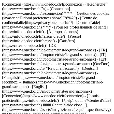
[Connexion](https://www.onedoc.ch/fr/connexion) - [Recherche]
(https://www.onedoc.ch/fr/) - [Connexion]
(https://www.onedoc.ch/fr/connexion) * * * - [Gestion des cookies]
(javascript:Didomi.preferences.show%28%29) - [Centre de
confidentialité](https://privacy.onedoc.ch/fr/) - [Centre d'aide]
(https://www.onedoc.ch) * * * - [Pour les professionnels de santé]
(https://info.onedoc.ch/fr/) - [À propos de nous]
(https://info.onedoc.ch/fr/raison-d-etre/) - [Presse]
(https://info.onedoc.ch/fr/presse/) - [Carrières]
(https://career.onedoc.ch/fr)
- [DE]
(https://www.onedoc.ch/de/optometrist/le-grand-saconnex) - [FR]
(https://www.onedoc.ch/fr/optometriste/le-grand-saconnex) - [IT]
(https://www.onedoc.ch/it/optometrista/le-grand-saconnex) - [EN]
(https://www.onedoc.ch/en/optometrist/grand-saconnex) [OneDoc]
(https://www.onedoc.ch/fr/ "Retour à l'accueil") - [Deutsch]
(https://www.onedoc.ch/de/optometrist/le-grand-saconnex) -
[Français](https://www.onedoc.ch/fr/optometriste/le-grand-
saconnex) - [Italiano](https://www.onedoc.ch/it/optometrista/le-
grand-saconnex) - [English]
(https://www.onedoc.ch/en/optometrist/grand-saconnex)
-
[Connexion](https://www.onedoc.ch/fr/connexion) - [Je suis
praticien](https://info.onedoc.ch/fr/)
- [*help\_outline*Centre d'aide]
(https://www.onedoc.ch) #### Centre d'aide close ![]
(https://www.onedoc.ch/assets/images/icons/frequent-questions.svg)