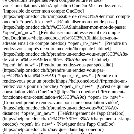
## Questions fréquentes Mon comptePrendre rendez-
vousConsultations vidéoApplication OneDocMes rendez-vous -
[Impossible de créer mon compte OneDoc]
(https://help.onedoc.ch/fr/impossible-de-cr%C3%A9er-mon-compte-
onedoc) *open\_in\_new* - [Réinitialiser mon mot de passe]
(https://help.onedoc.ch/fr/r%C3%A9initialiser-mon-mot-de-passe)
*open\_in\_new* - [Réinitialiser mon adresse email de compte
OneDoc](https://help.onedoc.ch/fr/r%C3%A9initialiser-mon-
adresse-email-de-compte-onedoc) *open\_in\_new*
- [Prendre un
rendez-vous auprès de votre médecin/thérapeute habituel]
(https://help.onedoc.ch/fr/prendre-un-rendez-vous-aupr%C3%A8s-
de-votre-m%C3%A9decin/th%C3%A9rapeute-habituel)
*open\_in\_new* - [Prendre un rendez-vous par spécialité]
(https://help.onedoc.ch/fr/prendre-un-rendez-vous-par-
sp%C3%A9cialit%C3%A9) *open\_in\_new* - [Prendre un
rendez-vous pour un proche](https://help.onedoc.ch/fr/prendre-un-
rendez-vous-pour-un-proche) *open\_in\_new*
- [Qu'est ce qu'une
consultation vidéo OneDoc?](https://help.onedoc.ch/fr/comment-
fonctionne-une-consultation-vid%C3%A9o) *open\_in\_new* -
[Comment prendre rendez-vous pour une consultation vidéo?]
(https://help.onedoc.ch/fr/prendre-un-rendez-vous-%C3%A0-
distance) *open\_in\_new*
- [Téléchargement de l'app OneDoc]
(https://help.onedoc.ch/fr/t%C3%A9l%C3%A9chargement-de-lapp-
onedoc) *open\_in\_new* - [Naviguer dans l'app OneDoc]
(https://help.onedoc.ch/fr/naviguer-dans-lapp-onedoc)