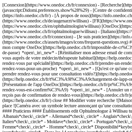
[Connexion](https://www.onedoc.ch/fr/connexion) - [Recherche](https
(javascript:Didomi.preferences.show%28%29) - [Centre de confidentiali
(https://info.onedoc.ch/fr/) - [À propos de nous](https://info.onedoc.ch/
(https://www.onedoc.ch/de/augenarzt/willisau) - [FR](https://www.oned
(https://www.onedoc.ch/en/ophthalmologist/willisau) [OneDoc](https:/
(https://www.onedoc.ch/fr/ophtalmologue/willisau) - [Italiano](https:
(https://www.onedoc.ch/fr/connexion) - [Je suis praticien](https://info
(https://www.onedoc.ch/assets/images/icons/frequent-questions.svg
mon compte OneDoc](https://help.onedoc.ch/fr/impossible-de-cr%C3
de-passe) *open\_in\_new* - [Réinitialiser mon adresse email de c
vous auprès de votre médecin/thérapeute habituel](https://help.
rendez-vous par spécialité](https://help.onedoc.ch/fr/prendre-un-r
rendez-vous-pour-un-proche) *open\_in\_new*
- [Qu'est ce qu'une
prendre rendez-vous pour une consultation vidéo?](https://help.on
(https://help.onedoc.ch/fr/t%C3%A9l%C3%A9chargement-de-lapp-oned
[Présentation de l'app OneDoc](https://help.onedoc.ch/fr/pr%C3%A