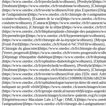
ian Jordanov, ophtalmologue à Sursee](https://assets.onedoc.ch/images/users/83d1e1108f80b182b8e1d02f360d09325d4945b73004c1049ea10ddeac82b1e0-small.jpg "Dr. med. Ad