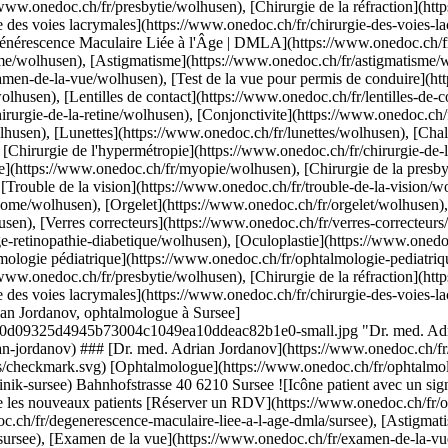
rian Jordanov, ophtalmologue à Sursee")](https://www.onedoc.ch/fr/ophtalmologue/sursee/pc4mw/dr-med-adrian-jordanov) ### [Dr. med. Adrian Jordanov](https://www.onedoc.ch/fr/ophtalmologue/sursee/pc4mw/dr-med-adrian-jordanov) ![Badge indiquant un profil vérifié](https://www.onedoc.ch/assets/images/icons/checkmark.svg) [Ophtalmologue](https://www.onedoc.ch/fr/ophtalmologue/sursee) [ARGUS Augenklinik Sursee](https://www.onedoc.ch/fr/groupe-medical/sursee/ebfj6/argus-augenklinik-sursee) Bahnhofstrasse 40 6210 Sursee ![Icône patient avec un signe plus annonçant que le professionnel accepte de nouveaux patients](https://www.onedoc.ch/assets/images/icons/new-patients.svg)Accepte les nouveaux patients [Réserver un RDV](https://www.onedoc.ch/fr/ophtalmologue/sursee/pc4mw/dr-med-adrian-jordanov) Expertises:[Dégénérescence Maculaire Liée à l'Âge | DMLA](https://www.onedoc.ch/fr/degenerescence-maculaire-liee-a-l-age-dmla/sursee), [Astigmatisme](https://www.onedoc.ch/fr/astigmatisme/sursee), [Chirurgie de l'astigmatisme](https://www.onedoc.ch/fr/chirurgie-de-l-astigmatisme/sursee), [Examen de la vue](https://www.onedoc.ch/fr/examen-de-la-vue/sursee), [Blépharoplastie | Chirurgie des paupières](https://www.onedoc.ch/fr/blepharoplastie-chirurgie-des-paupieres/sursee), [Lunettes](https://www.onedoc.ch/fr/lunettes/sursee), [Chalazion](https://www.onedoc.ch/fr/chalazion/sursee), [Chirurgie de l'hypermétropie](https://www.onedoc.ch/fr/chirurgie-de-l-hypermetropie/sursee), [Chirurgie de la myopie](https://www.onedoc.ch/fr/chirurgie-de-la-myopie/sursee), [Chirurgie de la presbytie](https://www.onedoc.ch/fr/chirurgie-de-la-presbytie/sursee), [Fond d'œil](https://www.onedoc.ch/fr/fond-d-%C5%93il/sursee), [Champ visuel](https://www.onedoc.ch/fr/champ-visuel/sursee), [Glaucome](https://www.onedoc.ch/fr/glaucome/sursee), [Chirurgie du glaucome](https://www.onedoc.ch/fr/chirurgie-du-glaucome/sursee), [Orgelet](https://www.onedoc.ch/fr/orgelet/sursee), [Hypermétropie](https://www.onedoc.ch/fr/hypermetropie/sursee), [Chirurgie de la cataracte](https://www.onedoc.ch/fr/chirurgie-de-la-cataracte/sursee), [Cataracte](https://www.onedoc.ch/fr/cataracte/sursee), [Kératocône](https://www.onedoc.ch/fr/keratocone/sursee), [Conjonctivite](https://www.onedoc.ch/fr/conjonctivite/sursee), [Lentilles de contact](https://www.onedoc.ch/fr/lentilles-de-contact/sursee), [Verres correcteurs](https://www.onedoc.ch/fr/verres-correcteurs/sursee), [Myopie](https://www.onedoc.ch/fr/myopie/sursee), [Lasik](https://www.onedoc.ch/fr/lasik/sursee), [Chirurgie de la rétine](https://www.onedoc.ch/fr/chirurgie-de-la-retine/sursee), [Oculoplastie](https://www.onedoc.ch/fr/oculoplastie/sursee), [Ophtalmo-diabétologie](https://www.onedoc.ch/fr/ophtalmo-diabetologie/sursee), [Ophtalmologie pédiatrique](https://www.onedoc.ch/fr/ophtalmologie-pediatrique/sursee), [Presbylasik](https://www.onedoc.ch/fr/presbylasik/sursee), [Presbytie](https://www.onedoc.ch/fr/presbytie/sursee), [Verres progressifs](https://www.onedoc.ch/fr/verres-progressifs/sursee), [Chirurgie de la réfraction](https://www.onedoc.ch/fr/chirurgie-de-la-refraction/sursee), [Trouble de la vision](https://www.onedoc.ch/fr/trouble-de-la-vision/sursee), [Test de la vue pour permis de conduire](https://www.onedoc.ch/fr/test-de-la-vue-pour-permis-de-conduire/sursee), [Strabisme](https://www.onedoc.ch/fr/strabisme/sursee), [Chirurgie des voies lacrymales](https://www.onedoc.ch/fr/chirurgie-des-voies-lacrymales/sursee), [Sécheresse oculaire](https://www.onedoc.ch/fr/secheresse-oculaire/sursee), [Uvéite](https://www.onedoc.ch/fr/uveite/sursee), [Dépistage rétinopathie diabétique](https://www.onedoc.ch/fr/depistage-retinopathie-diabetique/sursee)Voir plus Expertises:[Dégénérescence Maculaire Liée à l'Âge | DMLA](https://www.onedoc.ch/fr/degenerescence-maculaire-liee-a-l-age-dmla/sursee), [Astigmatisme](https://www.onedoc.ch/fr/astigmatisme/sursee), [Chirurgie de l'astigmatisme](https://www.onedoc.ch/fr/chirurgie-de-l-astigmatisme/sursee), [Examen de la vue](https://www.onedoc.ch/fr/examen-de-la-vue/sursee), [Blépharoplastie | Chirurgie des paupières](https://www.onedoc.ch/fr/blepharoplastie-chirurgie-des-paupieres/sursee), [Lunettes](https://www.onedoc.ch/fr/lunettes/sursee), [Chalazion](https://www.onedoc.ch/fr/chalazion/sursee), [Chirurgie de l'hypermétropie](https://www.onedoc.ch/fr/chirurgie-de-l-hypermetropie/sursee), [Chirurgie de la myopie](https://www.onedoc.ch/fr/chirurgie-de-la-myopie/sursee), [Chirurgie de la presbytie](https://www.onedoc.ch/fr/chirurgie-de-la-presbytie/sursee), [Fond d'œil](https://www.onedoc.ch/fr/fond-d-%C5%93il/sursee), [Champ visuel](https://www.onedoc.ch/fr/champ-visuel/sursee), [Glaucome](https://www.onedoc.ch/fr/glaucome/sursee), [Chirurgie du glaucome](https://www.onedoc.ch/fr/chirurgie-du-glaucome/sursee), [Orgelet](https://www.onedoc.ch/fr/orgelet/sursee), [Hypermétropie](https://www.onedoc.ch/fr/hypermetropie/sursee), [Chirurgie de la cataracte](https://www.onedoc.ch/fr/chirurgie-de-la-cataracte/sursee), [Cataracte](https://www.onedoc.ch/fr/cataracte/sursee), [Kératocône](https://www.onedoc.ch/fr/keratocone/sursee), [Conjonctivite](https://www.onedoc.ch/fr/conjonctivite/sursee), [Lentilles de contact](https://www.onedoc.ch/fr/lentilles-de-contact/sursee), [Verres correcteurs](https://www.onedoc.ch/fr/verres-correcteurs/sursee), [Myopie](https://www.onedoc.ch/fr/myopie/sursee), [Lasik](https://www.onedoc.ch/fr/lasik/sursee), [Chirurgie de la rétine](https://www.onedoc.ch/fr/chirurgie-de-la-retine/sursee), [Oculoplastie](https://www.onedoc.ch/fr/oculoplastie/sursee), [Ophtalmo-diabétologie](https://www.onedoc.ch/fr/ophtalmo-diabetologie/sursee), [Ophtalmologie pédiatrique](https://www.onedoc.ch/fr/ophtalmologie-pediatrique/sursee), [Presbylasik](https://www.onedoc.ch/fr/presbylasik/sursee), [Presbytie](https://www.onedoc.ch/fr/presbytie/sursee), [Verres progressifs](https://www.onedoc.ch/fr/verres-progressifs/sursee), [Chirurgie de la réfraction](https://www.onedoc.ch/fr/chirurgie-de-la-refraction/sursee), [Trouble de la vision](https://www.onedoc.ch/fr/trouble-de-la-vision/sursee), [Test de la vue pour permis de conduire](https://www.onedoc.ch/fr/test-de-la-vue-pour-permis-de-conduire/sursee), [Strabisme](https://www.onedoc.ch/fr/strabisme/sursee), [Chirurgie des voies lacrymales](https://www.onedoc.ch/fr/chirurgie-des-voies-lacrymales/sursee), [Sécheresse oculaire](https://www.onedoc.ch/fr/secheresse-oculaire/sursee), [Uvéite](https://www.onedoc.ch/fr/uveite/sursee), [Dépistage rétinopathie diabétique](https://www.onedoc.ch/fr/depistage-retinopathie-diabetique/sursee)Voir plus [![Dr. med. Monika Sajduk, ophtalmologue à Sursee](https://assets.onedoc.ch/images/users/be9ee0ba6791b0a23bb3bbc34498ee831400a7694ef554d35e50dee5e8281f8b-small.jpg "Dr. med. Monika Sajduk, ophtalmologue à Sursee")](https://www.onedoc.ch/fr/ophtalmologue/sursee/pc4my/dr-med-monika-sajduk) ### [Dr. med. Monika Sajduk](https://www.onedoc.ch/fr/ophtalmologue/sursee/pc4my/dr-med-monika-sajduk) ![Badge indiquant un profil vérifié](https://www.onedoc.ch/assets/images/icons/checkmark.svg) [Ophtalmologue](https://www.onedoc.ch/fr/ophtalmologue/sursee) [ARGUS Augenklinik Sursee](https://www.onedoc.ch/fr/groupe-medical/sursee/ebfj6/argus-augenklinik-sursee) Bahnhofstrasse 40 6210 Sursee ![Icône patient avec un signe plus annonçant que le professionnel accepte de nouveaux patients](https://www.onedoc.ch/assets/images/icons/new-patients.svg)Accepte les nouveaux patients [Réserver un RDV](https://www.onedoc.ch/fr/ophtalmologue/sursee/pc4my/dr-med-monika-sajduk) Expertises:[Dégénérescence Maculaire Liée à l'Âge | DMLA](https://www.onedoc.ch/fr/degenerescence-maculaire-liee-a-l-age-dmla/sursee), [Chirurgie de l'astigmatisme](https://www.onedoc.ch/fr/chirurgie-de-l-astigmatisme/sursee), [Astigmatisme](https://www.onedoc.ch/fr/astigmatisme/sursee), [Sécheresse oculaire](https://www.onedoc.ch/fr/secheresse-oculaire/sursee), [Examen de la vue](https://www.onedoc.ch/fr/examen-de-la-vue/sursee), [Test de la vue pour permis de conduire](https://www.onedoc.ch/fr/test-de-la-vue-pour-permis-de-conduire/sursee), [Cataracte](https://www.onedoc.ch/fr/cataracte/sursee), [Lentilles de contact](https://www.onedoc.ch/fr/lentilles-de-contact/sursee), [Champ visuel](https://www.onedoc.ch/fr/champ-visuel/sursee), [Chirurgie de la rétine](https://www.onedoc.ch/fr/chirurgie-de-la-retine/sursee), [Conjonctivite](https://www.onedoc.ch/fr/conjonctivite/sursee), [Blépharoplastie | Chirurgie des paupières](https://www.onedoc.ch/fr/blepharoplastie-chirurgie-des-paupieres/sursee), [Lunettes](https://www.onedoc.ch/fr/lunettes/sursee), [Chalazion](https://www.onedoc.ch/fr/chalazion/sursee), [Hypermétropie](https://www.onedoc.ch/fr/hypermetropie/sursee), [Chirurgie de l'hypermétropie](https://www.onedoc.ch/fr/chirurgie-de-l-hypermetropie/sursee), [Chirurgie de la myopie](https://www.onedoc.ch/fr/chirurgie-de-la-myopie/sursee), [Myopie](https://www.onedoc.ch/fr/myopie/sursee), [Chirurgie de la presbytie](https://www.onedoc.ch/fr/chirurgie-de-la-presbytie/sursee), [Fond d'œil](https://www.onedoc.ch/fr/fond-d-%C5%93il/sursee), [Trouble de la vision](https://www.onedoc.ch/fr/trouble-de-la-vision/sursee), [Glaucome](https://www.onedoc.ch/fr/glaucome/sursee), [Chirurgie du glaucome](https://www.onedoc.ch/fr/chirurgie-du-glaucome/sursee), [Orgelet](https://www.onedoc.ch/fr/orgelet/sursee), [Kératocône](https://www.onedoc.ch/fr/keratocone/sursee), [Verres progressifs](https://www.onedoc.ch/fr/verres-progressifs/sursee), [Verres correcteurs](https://www.onedoc.ch/fr/verres-correcteurs/sursee), [Lasik](https://www.onedoc.ch/fr/lasik/sursee), [Dépistage rétinopathie diabétique](https://www.onedoc.ch/fr/depistage-retinopathie-diabetique/sursee), [Oculoplastie](https://www.onedoc.ch/fr