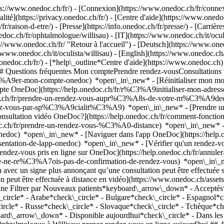
://www.onedoc.ch/fr/) - [Connexion](https://www.onedoc.ch/fr/connexi
té](https://privacy.onedoc.ch/fr/) - [Centre d'aide](https://www.onedoc.
fr/raison-d-etre/) - [Presse](https://info.onedoc.ch/fr/presse/) - [Carrière
oc.ch/fr/ophtalmologue/willisau) - [IT](https://www.onedoc.ch/it/oculi
/www.onedoc.ch/fr/ "Retour à l'accueil") - [Deutsch](https://www.oned
//www.onedoc.ch/it/oculista/willisau) - [English](https://www.onedoc.c
.onedoc.ch/fr/)
- [*help\_outline*Centre d'aide](https://www.onedoc.ch) 
) ## Questions fréquentes Mon comptePrendre rendez-vousConsultation
%A9er-mon-compte-onedoc) *open\_in\_new* - [Réinitialiser mon mot 
ompte OneDoc](https://help.onedoc.ch/fr/r%C3%A9initialiser-mon-adr
onedoc.ch/fr/prendre-un-rendez-vous-aupr%C3%A8s-de-votre-m%C3%A9d
endez-vous-par-sp%C3%A9cialit%C3%A9) *open\_in\_new* - [Prendre un 
 consultation vidéo OneDoc?](https://help.onedoc.ch/fr/comment-fon
edoc.ch/fr/prendre-un-rendez-vous-%C3%A0-distance) *open\_in\_new*
oc) *open\_in\_new* - [Naviguer dans l'app OneDoc](https://help.o
9sentation-de-lapp-onedoc) *open\_in\_new*
- [Vérifier qu'un rendez-vous est confirmé](https://help.onedoc.ch/fr/v%C3%A9rifier-quun-rendez-vous-est-confirm%C3%A9) *open\_in\_new* - [Annuler un rendez-vous pris en ligne sur OneDoc](https://help.onedoc.ch/fr/annuler-un-rendez-vous-pris-en-ligne-sur-onedoc) *open\_in\_new* - [Je ne reçois pas de confirmation de rendez-vous](https://help.onedoc.ch/fr/je-ne-re%C3%A7ois-pas-de-confirmation-de-rendez-vous) *open\_in\_new* [Voir tous nos articles *open\_in\_new*](https://help.onedoc.ch/fr/) close ## Modifier votre recherche ![Maison avec un signe plus annonçant qu’une consultation peut être effectuée sur place](https://www.onedoc.ch/assets/images/icons/on-site.svg) Sur place ![Caméra avec un symbole lecture annonçant qu’une consultation peut être effectuée à distance en vidéo](https://www.onedoc.ch/assets/images/icons/remote.svg) À distance Rechercher #### Spécialités #### Praticiens #### Établissements edit Ophtalmologue à Willisau tune Filtrer par Nouveaux patients*keyboard\_arrow\_down* - Acceptés*check\_circle* Langue parlée*keyboard\_arrow\_down* - Albanais*check\_circle* - Allemand*check\_circle* - Anglais*check\_circle* - Arabe*check\_circle* - Bulgare*check\_circle* - Espagnol*check\_circle* - Français*check\_circle* - Grec*check\_circle* - Italien*check\_circle* - Moldave*check\_circle* - Portugais*check\_circle* - Russe*check\_circle* - Slovaque*check\_circle* - Tchèque*check\_circle* - Turc*check\_circle* Sexe*keyboard\_arrow\_down* - Femme*check\_circle* - Homme*check\_circle* Disponibilité*keyboard\_arrow\_down* - Disponible aujourdhui*check\_circle* - Dans les 3 prochains jours*check\_circle* - Dans les 7 prochains jours*check\_circle* - Dans les 14 prochains jours*check\_circle* # Ophtalmologue à Willisau: prenez rendez-vous en ligne aujourd'hui ## 4 résultats à Willisau [![Dr. med. Dominique Marco Prétot, ophtalmologue à Willisau](https://assets.onedoc.ch/images/users/ff3e620046a0e12f977f849c8bc36c73a231fdd5e623834d4d6c9f06f68033be-small.jpg "Dr. med. Dominique Marco Prétot, ophtalmologue à Willisau")](https://www.onedoc.ch/fr/ophtalmologue/willisau/pctw6/dr-med-dominique-marco-pretot) ### [Dr. med. Dominique Marco Prétot](https://www.onedoc.ch/fr/ophtalmologue/willisau/pctw6/dr-med-dominique-marco-pretot) ![Badge indiquant un profil vérifié](https://www.onedoc.ch/assets/images/icons/checkmark.svg) Ophtalmologue [Augenzentrum Willisau](https://www.onedoc.ch/fr/centre-medical/willisau/eliz/augenzentrum-willisau) Ettiswilerstrasse 12/14 6130 Willisau ![Icône patient avec un signe plus annonçant que le professionnel accepte de nouveaux patients](https://www.onedoc.ch/assets/images/icons/new-patients.svg)Accepte les nouveaux patients [Réserver un RDV](https://www.onedoc.ch/fr/ophtalmologue/willisau/pctw6/dr-med-dominique-marco-pretot) *chevron\_left* mar. 04 août *chevron\_right* Voir plus de 