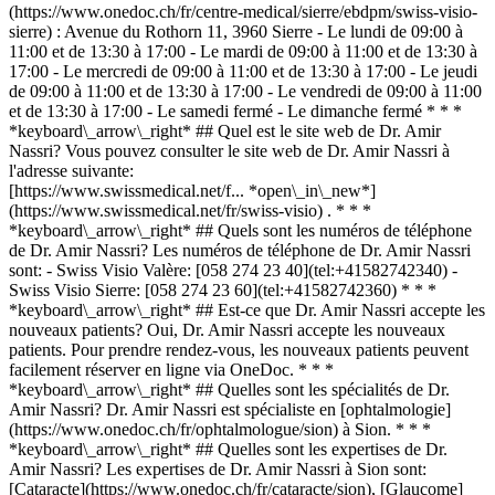
(https://www.onedoc.ch/fr/centre-medical/sierre/ebdpm/swiss-visio-
sierre) : Avenue du Rothorn 11, 3960 Sierre - Le lundi de 09:00 à
11:00 et de 13:30 à 17:00 - Le mardi de 09:00 à 11:00 et de 13:30 à
17:00 - Le mercredi de 09:00 à 11:00 et de 13:30 à 17:00 - Le jeudi
de 09:00 à 11:00 et de 13:30 à 17:00 - Le vendredi de 09:00 à 11:00
et de 13:30 à 17:00 - Le samedi fermé - Le dimanche fermé * * *
*keyboard\_arrow\_right* ## Quel est le site web de Dr. Amir
Nassri? Vous pouvez consulter le site web de Dr. Amir Nassri à
l'adresse suivante:
[https://www.swissmedical.net/f... *open\_in\_new*]
(https://www.swissmedical.net/fr/swiss-visio) . * * *
*keyboard\_arrow\_right* ## Quels sont les numéros de téléphone
de Dr. Amir Nassri? Les numéros de téléphone de Dr. Amir Nassri
sont: - Swiss Visio Valère: [058 274 23 40](tel:+41582742340) -
Swiss Visio Sierre: [058 274 23 60](tel:+41582742360) * * *
*keyboard\_arrow\_right* ## Est-ce que Dr. Amir Nassri accepte les
nouveaux patients? Oui, Dr. Amir Nassri accepte les nouveaux
patients. Pour prendre rendez-vous, les nouveaux patients peuvent
facilement réserver en ligne via OneDoc. * * *
*keyboard\_arrow\_right* ## Quelles sont les spécialités de Dr.
Amir Nassri? Dr. Amir Nassri est spécialiste en [ophtalmologie]
(https://www.onedoc.ch/fr/ophtalmologue/sion) à Sion. * * *
*keyboard\_arrow\_right* ## Quelles sont les expertises de Dr.
Amir Nassri? Les expertises de Dr. Amir Nassri à Sion sont:
[Cataracte](https://www.onedoc.ch/fr/cataracte/sion), [Glaucome]