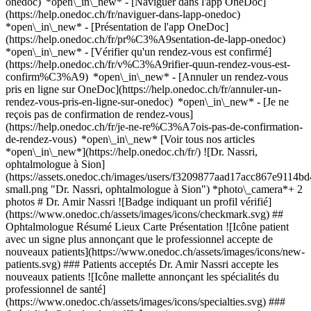
onedoc) *open\_in\_new* - [Naviguer dans l'app OneDoc]
(https://help.onedoc.ch/fr/naviguer-dans-lapp-onedoc)
*open\_in\_new* - [Présentation de l'app OneDoc]
(https://help.onedoc.ch/fr/pr%C3%A9sentation-de-lapp-onedoc)
*open\_in\_new*
- [Vérifier qu'un rendez-vous est confirmé]
(https://help.onedoc.ch/fr/v%C3%A9rifier-quun-rendez-vous-est-
confirm%C3%A9) *open\_in\_new* - [Annuler un rendez-vous
pris en ligne sur OneDoc](https://help.onedoc.ch/fr/annuler-un-
rendez-vous-pris-en-ligne-sur-onedoc) *open\_in\_new* - [Je ne
reçois pas de confirmation de rendez-vous]
(https://help.onedoc.ch/fr/je-ne-re%C3%A7ois-pas-de-confirmation-
de-rendez-vous) *open\_in\_new* [Voir tous nos articles
*open\_in\_new*](https://help.onedoc.ch/fr/) ![Dr. Nassri,
ophtalmologue à Sion]
(https://assets.onedoc.ch/images/users/f3209877aad17acc867e911
small.png "Dr. Nassri, ophtalmologue à Sion") *photo\_camera*+ 2
photos # Dr. Amir Nassri ![Badge indiquant un profil vérifié]
(https://www.onedoc.ch/assets/images/icons/checkmark.svg) ##
Ophtalmologue Résumé Lieux Carte Présentation ![Icône patient
avec un signe plus annonçant que le professionnel accepte de
nouveaux patients](https://www.onedoc.ch/assets/images/icons/new-
patients.svg) ### Patients acceptés Dr. Amir Nassri accepte les
nouveaux patients ![Icône mallette annonçant les spécialités du
professionnel de santé]
(https://www.onedoc.ch/assets/images/icons/specialties.svg) ###