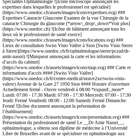
Spécialités Ophtalmologie ![Icône microscope annonçant les
expertises dans lesquelles le professionnel est spécialisé]
(https://www.onedoc.ch/assets/images/icons/expertises.svg) ###
Expertises Cataracte Glaucome Examen de la vue Chirurgie de la
cataracte Chirurgie du glaucome [*arrow\_drop\_down*Voir plus]
(https://www.onedoc.ch) ![Icône de bâtiment annonçant tous les
lieux où le professionnel de santé exerce]
(https://www.onedoc.ch/assets/images/icons/locations.svg) ###
Lieux de consultation Swiss Visio Valère à Sion [Swiss Visio Sierre
à Sierre](https://www.onedoc.ch/fr/ophtalmologue/sierre/pczad/dr-
amir-nassri) ![Marqueur annonçant la carte et les informations
d’accès du cabinet]
(https://www.onedoc.ch/assets/images/icons/map.svg) ### Carte et
informations d'accès #### [Swiss Visio Valère]
(https://www.onedoc.ch/fr/centre-medical/sion/e2xe/swiss-visio-
valere) Avenue de la Gare 27 1950 Sion #### Horaire d'ouverture
Actuellement fermé - Ouvre vendredi à 08:00 *expand\_more*
Lundi: 07:00 - 17:30 Mardi: 07:00 - 17:30 Mercredi: 07:00 - 17:30
Jeudi: Fermé Vendredi: 08:00 - 12:00 Samedi: Fermé Dimanche:
Fermé ![Icône document annonçant la présentation de
l’établissement]
(https://www.onedoc.ch/assets/images/icons/presentation.svg) ###
Présentation du professionnel de santé Le __Dr Amir Nassri__,
ophtalmologue, a obtenu son diplôme de médecine à l’Université
Libre de Bruxelles avant de se spécialiser en ophtalmologie aux