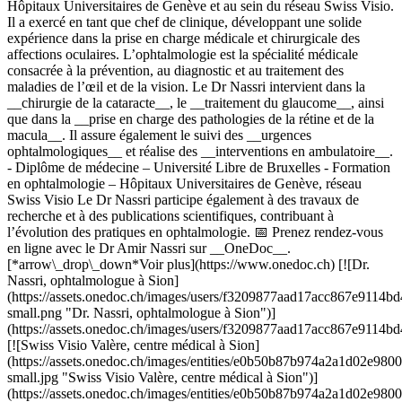
Hôpitaux Universitaires de Genève et au sein du réseau Swiss Visio.
Il a exercé en tant que chef de clinique, développant une solide
expérience dans la prise en charge médicale et chirurgicale des
affections oculaires. L’ophtalmologie est la spécialité médicale
consacrée à la prévention, au diagnostic et au traitement des
maladies de l’œil et de la vision. Le Dr Nassri intervient dans la
__chirurgie de la cataracte__, le __traitement du glaucome__, ainsi
que dans la __prise en charge des pathologies de la rétine et de la
macula__. Il assure également le suivi des __urgences
ophtalmologiques__ et réalise des __interventions en ambulatoire__.
- Diplôme de médecine – Université Libre de Bruxelles - Formation
en ophtalmologie – Hôpitaux Universitaires de Genève, réseau
Swiss Visio Le Dr Nassri participe également à des travaux de
recherche et à des publications scientifiques, contribuant à
l’évolution des pratiques en ophtalmologie. 📅 Prenez rendez-vous
en ligne avec le Dr Amir Nassri sur __OneDoc__.
[*arrow\_drop\_down*Voir plus](https://www.onedoc.ch) [![Dr.
Nassri, ophtalmologue à Sion]
(https://assets.onedoc.ch/images/users/f3209877aad17acc867e911
small.png "Dr. Nassri, ophtalmologue à Sion")]
(https://assets.onedoc.ch/images/users/f3209877aad17acc867e911
[![Swiss Visio Valère, centre médical à Sion]
(https://assets.onedoc.ch/images/entities/e0b50b87b974a2a1d02e
small.jpg "Swiss Visio Valère, centre médical à Sion")]
(https://assets.onedoc.ch/images/entities/e0b50b87b974a2a1d02e9