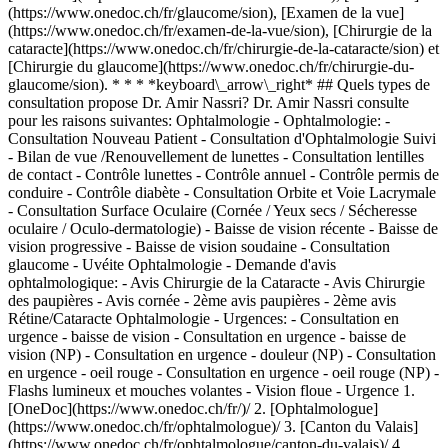
(https://www.onedoc.ch/fr/glaucome/sion), [Examen de la vue]
(https://www.onedoc.ch/fr/examen-de-la-vue/sion), [Chirurgie de la
cataracte](https://www.onedoc.ch/fr/chirurgie-de-la-cataracte/sion) et
[Chirurgie du glaucome](https://www.onedoc.ch/fr/chirurgie-du-
glaucome/sion). * * * *keyboard\_arrow\_right* ## Quels types de
consultation propose Dr. Amir Nassri? Dr. Amir Nassri consulte
pour les raisons suivantes: Ophtalmologie - Ophtalmologie: -
Consultation Nouveau Patient - Consultation d'Ophtalmologie Suivi
- Bilan de vue /Renouvellement de lunettes - Consultation lentilles
de contact - Contrôle lunettes - Contrôle annuel - Contrôle permis de
conduire - Contrôle diabète - Consultation Orbite et Voie Lacrymale
- Consultation Surface Oculaire (Cornée / Yeux secs / Sécheresse
oculaire / Oculo-dermatologie) - Baisse de vision récente - Baisse de
vision progressive - Baisse de vision soudaine - Consultation
glaucome - Uvéite Ophtalmologie - Demande d'avis
ophtalmologique: - Avis Chirurgie de la Cataracte - Avis Chirurgie
des paupières - Avis cornée - 2ème avis paupières - 2ème avis
Rétine/Cataracte Ophtalmologie - Urgences: - Consultation en
urgence - baisse de vision - Consultation en urgence - baisse de
vision (NP) - Consultation en urgence - douleur (NP) - Consultation
en urgence - oeil rouge - Consultation en urgence - oeil rouge (NP) -
Flashs lumineux et mouches volantes - Vision floue - Urgence
1. [OneDoc](https://www.onedoc.ch/fr/)/ 2. [Ophtalmologue](https://www.onedoc.ch/fr/ophtalmologue)/ 3. [Canton du Valais](https://www.onedoc.ch/fr/ophtalmologue/canton-du-valais)/ 4. [Sion](https://www.onedoc.ch/fr/ophtalmologue/sion)/ 5. Dr. Amir Nassri ### Prenez RDV avec Dr. Amir Nassri Renseignez les informations suivantes *check* Lieu de consultation Swiss Visio Valère Swiss Visio Valère Sélectionnez un lieu * * * 2 Première consultation? Ceci est ma première consultation avec Dr. Nassri Je suis déjà suivi·e par Dr. Nassri * * * *touch\_app* Choisissez un créneau horaire *chevron\_left* mer. 05 août *chevron\_right* Voir plus de rendez-vous Créneau horaire Prendre rendez-vous ### Téléchargez l'app OneDoc Prenez rendez-vous en ligne chez un médecin, un dentiste ou un thérapeute proche de vous en Suisse. L'application OneDoc vous permet de gérer tous vos rendez-vous médicaux depuis votre natel, n'importe où et n'importe quand. ![Code QR redirigeant vers l’App Store ou Google Play pour télécharger l’app OneDoc Patients](https://www.onedoc.ch/assets/images/download-app-qr.jpeg) Scannez le QR code pour télécharger l’application [![Téléchargez notre application sur l'App Store!](https://www.onedoc.ch/assets/images/app-store-badge-fr.svg)](https://apps.apple.com/ch/app/onedoc/id1592376413?l=fr)[![Téléchargez notre application sur le Google Play Store!](https://www.onedoc.ch/assets/images/google-play-badge-fr.png)](https://play.google.com/store/apps/details?id=ch.onedoc.patient&hl=fr-CH) *keyboard\_arrow\_right* ## Spécialités associées [Ophtalmologue à Sion](https://www.onedoc.ch/fr/ophtalmologue/sion)[Ophtalmologue à Sierre](https://www.onedoc.ch/fr/ophtalmologue/sierre)[Ophtalmologue à Montreux](https://www.onedoc.ch/fr/ophtalmologue/montreux)[Ophtalmologue à Martigny](https://www.onedoc.ch/fr/ophtalmologue/martigny)[Ophtalmologue à Viège](https://www.onedoc.ch/fr/ophtalmologue/viege)[Ophtalmologue à Aigle](https://www.onedoc.ch/fr/ophtalmologue/aigle)[Ophtalmologue à Brigue-Glis](https://www.onedoc.ch/fr/ophtalmologue/brigue-glis)[Ophtalmologue à Vevey](https://www.onedoc.ch/fr/ophtalmologue/vevey)[Ophtalmologue à Crans-Montana](https://www.onedoc.ch/fr/ophtalmologue/crans-montana)[Ophtalmologue à Rennaz](https://www.onedoc.ch/fr/ophtalmologue/rennaz)[Ophtalmologue à Bulle](https://www.onedoc.ch/fr/ophtalmologue/bulle)[Ophtalmologue à La Tour-de-Peilz](https://www.onedoc.ch/fr/ophtalmologue/la-tour-de-peilz)[Ophtalmologue à Monthey](https://www.onedoc.ch/fr/ophtalmologue/monthey)[Ophtalmologue à Blonay](https://www.onedoc.ch/fr/ophtalmologue/blonay)[Ophtalmologue à Châtel-Saint-Denis](https://www.onedoc.ch/fr/ophtalmologue/chatel-saint-denis)[Ophtalmologue à Frutigen](https://www.onedoc.ch/fr/ophtalmologue/frutigen) *keyboard\_arrow\_right* ## Expertises associées [Cataracte à Sion](https://www.onedoc.ch/fr/cataracte/sion)[Cataracte à Martigny](https://www.onedoc.ch/fr/cataracte/martigny)[Cataracte à Aigle](https://www.onedoc.ch/fr/cataracte/aigle)[Cataracte à Sierre](https://www.onedoc.ch/fr/cataracte/sierre)[Cataracte à Montreux](https://www.onedoc.ch/fr/cataracte/montreux)[Cataracte à Crans-Montana](https://www.onedoc.ch/fr/cataracte/crans-montana)[Cataracte à Frutigen](https://www.onedoc.ch/fr/cataracte/frutigen)[Cataracte à Monthey](https://www.onedoc.ch/fr/cataracte/monthey)[Cataracte à Blonay](https://www.onedoc.ch/fr/cataracte/blonay)[Cataracte à Bulle](https://www.onedoc.ch/fr/cataracte/bulle)[Glaucome à Martigny](https://www.onedoc.ch/fr/glaucome/martigny)[Glaucome à Sion](https://www.onedoc.ch/fr/glaucome/sion)[Glaucome à Montreux](https://www.onedoc.ch/fr/glaucome/montreux)[Glaucome à Sierre](https://www.onedoc.ch/fr/glaucome/sierre)[Glaucome à Aigle](https://www.onedoc.ch/fr/glaucome/aigle)[Glaucome à Crans-Montana](https://www.onedoc.ch/fr/glaucome/crans-montana)[Glaucome à Bulle](https://www.onedoc.ch/fr/glaucome/bulle)[Glaucome à Frutigen](https://www.onedoc.ch/fr/glaucome/frutigen)[Glaucome à Monthey](https://www.onedoc.ch/fr/glaucome/monthey)[Examen de la vue à Sion](https://www.onedoc.ch/fr/examen-de-la-vue/sion)[Examen de la vue à Martigny](https://www.onedoc.ch/fr/examen-de-la-vue/martigny) *keyboard\_arrow\_right* ## Recherches fréquentes [Ostéopathe à Vevey](https://www.onedoc.ch/fr/osteopathe/vevey)[Masseur classique à Bulle](https://www.onedoc.ch/fr/masseur-classique/bulle)[Masseur classique à Vevey](https://www.onedoc.ch/fr/masseur-classique/vevey)[Physiothérapeute à Bulle](https://www.onedoc.ch/fr/physiotherapeute/bulle)[Médecin généraliste à Vevey](https://www.onedoc.ch/fr/medecin-generaliste/vevey)[Physiothérapeute à Vevey](https://www.onedoc.ch/fr/physiotherapeute/vevey)[Physiothérapeute à Lavey-les-Bains](https://www.onedoc.ch/fr/physiotherapeute/lavey-les-bains)[Médecin généraliste à Bulle](https://www.onedoc.ch/fr/medecin-generaliste/bulle)[Ophtalmologue à Sion](https://www.onedoc.ch/fr/ophtalmologue/sion)[Ostéopathe à Bulle](https://www.onedoc.ch/fr/osteopathe/bulle)[Ostéopathe à Sion](https://www.onedoc.ch/fr/osteopathe/sion)[Masseur classique à Sion](https://www.onedoc.ch/fr/masseur-classique/sion)[Thérapeute en drainage lymphatique à Vevey](https://www.onedoc.ch/fr/therapeute-en-drainage-lymphatique/vevey)[Réflexologue à Bulle](https://www.onedoc.ch/fr/reflexologue/bulle)[Thérapeute en drainage lymphatique à Bulle](https://www.onedoc.ch/fr/therapeute-en-drainage-lymphatique/bulle)[Physiothérapeute à Sion](https://www.onedoc.ch/fr/physiotherapeute/sion)[Réflexologue à Vevey](https://www.onedoc.ch/fr/reflexologue/vevey)[Psychologue à Sion](https://www.onedoc.ch/fr/psychologue/sion)[Médecin-dentiste à Monthey](https://www.onedoc.ch/fr/medecin-dentiste/monthey)[Physiothérapeute à Montreux](https://www.onedoc.ch/fr/physiotherapeute/montreux)[Ophtalmologue à Sierre](https://www.onedoc.ch/fr/ophtalmologue/sierre) *keyboard\_arrow\_right* ## Annuaire des professionnels de santé suisses [Liste des praticiens](https://www.onedoc.ch/fr/annuaire) [A](https://www.onedoc.ch/fr/annuaire/A) [B](https://www.onedoc.ch/fr/annuaire/B) [C](https://www.onedoc.ch/fr/annuaire/C) [D](https://www.onedoc.ch/fr/annuaire/D) [E](https://www.onedoc.ch/fr/annuaire/E) [F](https://www.onedoc.ch/fr/annuaire/F) [G](https://www.onedoc.ch/fr/annuaire/G) [H](https://www.onedoc.ch/fr/annuaire/H) [I](https://www.onedoc.ch/fr/annuaire/I) [J](https://www.onedoc.ch/fr/annuaire/J) [K](https://www.onedoc.ch/fr/annuaire/K) [L](https://www.onedoc.ch/fr/annuaire/L) [M](https://www.onedoc.ch/fr/annuaire/M) [N](https://www.onedoc.ch/fr/annuaire/N) [O](https://www.onedoc.ch/fr/annuaire/O) [P](https://www.onedoc.ch/fr/annuaire/P) [Q](https://www.onedoc.ch/fr/annuaire/Q) [R](https://www.onedoc.ch/fr/annuaire/R) [S](https://www.onedoc.ch/fr/annuaire/S) [T](https://www.onedoc.ch/fr/annuaire/T) [U](https://www.onedoc.ch/fr/annuaire/U) [V](https://www.onedoc.ch/fr/annuaire/V) [W](https://www.onedoc.ch/fr/annuaire/W) [X](https://www.onedoc.ch/fr/annuaire/X) [Y](https://www.onedoc.ch/fr/annuaire/Y) [Z](https://www.onedoc.ch/fr/annuaire/Z) ## OneDoc [Pour les professionnels de santé](https://info.onedoc.ch/fr/) [À propos de nous](https://info.onedoc.ch/fr/raison-d-etre/) [Presse](https://info.onedoc.ch/fr/presse/) [Carrières](https://career.onedoc.ch/fr) [Centre de confidentialité](https://privacy.onedoc.ch/fr/) [Gestion des cookies](javascript:Didomi.preferences.show%28%29) [Centre d'aide](https://help.onedoc.ch/fr/) ## Langues [Deutsch](https://www.onedoc.ch/de/augenarzt/sitten/pczac/dr-amir-nassri) [Français](https://www.onedoc.ch/fr/ophtalmologue/sion/pczac/dr-amir-nassri) [Italiano](https://www.onedoc.ch/it/oculista/sion/pczac/dr-amir-nassri) [English](https://www.onedoc.ch/en/ophthalmologist/sion/pczac/dr-amir-nassri) ## Spécialités associées [Ophtalmologue à Sion](https://www.onedoc.ch/fr/ophtalmologue/sion) [Ophtalmologue à Sierre](https://www.onedoc.ch/fr/ophtalmologue/sierre) [Ophtalmologue à Montreux](https://www.onedoc.ch/fr/ophtalmologue/montreux) [Ophtalmologue à Martigny](https://www.onedoc.ch/fr/ophtalmologue/martigny) [Ophtalmologue à Viège](https://www.onedoc.ch/fr/ophtalmologue/viege) [Ophtalmologue à Aigle](https://www.onedoc.ch/fr/ophtalmologue/aigle) [Ophtalmologue à Brigue-Glis](https://www.onedoc.ch/fr/ophtalmologue/brigue-glis) [Ophtalmologue à Vevey](https://www.onedoc.ch/fr/ophtalmologue/vevey) [Ophtalmologue à Crans-Montana](https://www.onedoc.ch/fr/ophtalmologue/crans-montana) [Ophtalmologue à Rennaz](https://www.onedoc.ch/fr/ophtalmologue/rennaz) [Ophtalmologue à Bulle](https://www.onedoc.ch/fr/ophtalmologue/bulle) [Ophtalmologue à La Tour-de-Peilz](https://www.onedoc.ch/fr/ophtalmologue/la-tour-de-peilz) [Ophtalmologue à Monthey](https://www.onedoc.ch/fr/ophtalmologue/monthey) [Ophtalmologue à Blonay](https://www.onedoc.ch/fr/ophtalmologue/blonay) [Ophtalmologue à Châtel-Saint-Denis](https://www.onedoc.ch/fr/ophtalmologue/chatel-saint-denis) [Ophtalmologue à Frutigen](https://www.onedoc.ch/fr/ophtalmologue/frutigen) ## Expertises associées [Cataracte à Sion](https://www.onedoc.ch/fr/cataracte/sion) [Cataracte à Martigny](https://www.onedoc.ch/fr/cataracte/martigny) [Cataracte à Aigle](https://www.onedoc.ch/fr/cataracte/aigle) [Cataracte à Sierre](https://www.onedoc.ch/fr/cataracte/sierre) [Cataracte à Montreux](https://www.onedoc.ch/fr/cataracte/montreux) [Cataracte à Crans-Montana](https://www.onedoc.ch/fr/cataracte/crans-montana) [Cataracte à Frutigen](https://www.onedoc.ch/fr/cataracte/frutigen) [Cataracte à Monthey](https://www.onedoc.ch/fr/cataracte/monthey) [Cataracte à Blonay](https://www.onedoc.ch/fr/cataracte/blonay) [Cataracte à Bulle](https://www.onedoc.ch/fr/cataracte/bulle) [Glaucome à Martigny](https://www.onedoc.ch/fr/glaucome/martigny) [Glaucome à Sion](https://www.onedoc.ch/fr/glaucome/sion) [Glaucome à Montreux](https://www.onedoc.ch/fr/glaucome/montreux) [Glaucome à Sierre