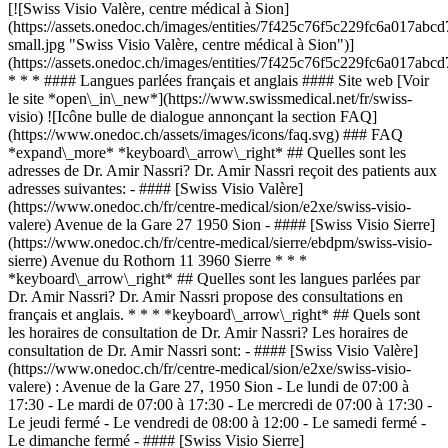
[![Swiss Visio Valère, centre médical à Sion]
(https://assets.onedoc.ch/images/entities/7f425c76f5c229fc6a017
small.jpg "Swiss Visio Valère, centre médical à Sion")]
(https://assets.onedoc.ch/images/entities/7f425c76f5c229fc6a017a
* * * #### Langues parlées français et anglais #### Site web [Voir
le site *open\_in\_new*](https://www.swissmedical.net/fr/swiss-
visio) ![Icône bulle de dialogue annonçant la section FAQ]
(https://www.onedoc.ch/assets/images/icons/faq.svg) ### FAQ
*expand\_more* *keyboard\_arrow\_right* ## Quelles sont les
adresses de Dr. Amir Nassri? Dr. Amir Nassri reçoit des patients aux
adresses suivantes: - #### [Swiss Visio Valère]
(https://www.onedoc.ch/fr/centre-medical/sion/e2xe/swiss-visio-
valere) Avenue de la Gare 27 1950 Sion - #### [Swiss Visio Sierre]
(https://www.onedoc.ch/fr/centre-medical/sierre/ebdpm/swiss-visio-
sierre) Avenue du Rothorn 11 3960 Sierre * * *
*keyboard\_arrow\_right* ## Quelles sont les langues parlées par
Dr. Amir Nassri? Dr. Amir Nassri propose des consultations en
français et anglais. * * * *keyboard\_arrow\_right* ## Quels sont
les horaires de consultation de Dr. Amir Nassri? Les horaires de
consultation de Dr. Amir Nassri sont: - #### [Swiss Visio Valère]
(https://www.onedoc.ch/fr/centre-medical/sion/e2xe/swiss-visio-
valere) : Avenue de la Gare 27, 1950 Sion - Le lundi de 07:00 à
17:30 - Le mardi de 07:00 à 17:30 - Le mercredi de 07:00 à 17:30 -
Le jeudi fermé - Le vendredi de 08:00 à 12:00 - Le samedi fermé -
Le dimanche fermé - #### [Swiss Visio Sierre]