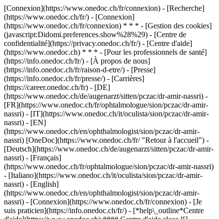
[Connexion](https://www.onedoc.ch/fr/connexion) - [Recherche]
(https://www.onedoc.ch/fr/) - [Connexion]
(https://www.onedoc.ch/fr/connexion) * * * - [Gestion des cookies]
(javascript:Didomi.preferences.show%28%29) - [Centre de
confidentialité](https://privacy.onedoc.ch/fr/) - [Centre d'aide]
(https://www.onedoc.ch) * * * - [Pour les professionnels de santé]
(https://info.onedoc.ch/fr/) - [À propos de nous]
(https://info.onedoc.ch/fr/raison-d-etre/) - [Presse]
(https://info.onedoc.ch/fr/presse/) - [Carrières]
(https://career.onedoc.ch/fr)
- [DE]
(https://www.onedoc.ch/de/augenarzt/sitten/pczac/dr-amir-nassri) -
[FR](https://www.onedoc.ch/fr/ophtalmologue/sion/pczac/dr-amir-
nassri) - [IT](https://www.onedoc.ch/it/oculista/sion/pczac/dr-amir-
nassri) - [EN]
(https://www.onedoc.ch/en/ophthalmologist/sion/pczac/dr-amir-
nassri) [OneDoc](https://www.onedoc.ch/fr/ "Retour à l'accueil") -
[Deutsch](https://www.onedoc.ch/de/augenarzt/sitten/pczac/dr-amir-
nassri) - [Français]
(https://www.onedoc.ch/fr/ophtalmologue/sion/pczac/dr-amir-nassri)
- [Italiano](https://www.onedoc.ch/it/oculista/sion/pczac/dr-amir-
nassri) - [English]
(https://www.onedoc.ch/en/ophthalmologist/sion/pczac/dr-amir-
nassri)
- [Connexion](https://www.onedoc.ch/fr/connexion) - [Je
suis praticien](https://info.onedoc.ch/fr/)
- [*help\_outline*Centre