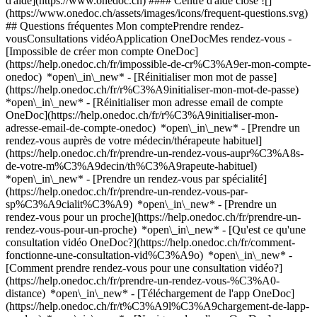
d'aide](https://www.onedoc.ch) #### Centre d'aide close ![]
(https://www.onedoc.ch/assets/images/icons/frequent-questions.svg)
## Questions fréquentes Mon comptePrendre rendez-
vousConsultations vidéoApplication OneDocMes rendez-vous -
[Impossible de créer mon compte OneDoc]
(https://help.onedoc.ch/fr/impossible-de-cr%C3%A9er-mon-compte-
onedoc) *open\_in\_new* - [Réinitialiser mon mot de passe]
(https://help.onedoc.ch/fr/r%C3%A9initialiser-mon-mot-de-passe)
*open\_in\_new* - [Réinitialiser mon adresse email de compte
OneDoc](https://help.onedoc.ch/fr/r%C3%A9initialiser-mon-
adresse-email-de-compte-onedoc) *open\_in\_new*
- [Prendre un
rendez-vous auprès de votre médecin/thérapeute habituel]
(https://help.onedoc.ch/fr/prendre-un-rendez-vous-aupr%C3%A8s-
de-votre-m%C3%A9decin/th%C3%A9rapeute-habituel)
*open\_in\_new* - [Prendre un rendez-vous par spécialité]
(https://help.onedoc.ch/fr/prendre-un-rendez-vous-par-
sp%C3%A9cialit%C3%A9) *open\_in\_new* - [Prendre un
rendez-vous pour un proche](https://help.onedoc.ch/fr/prendre-un-
rendez-vous-pour-un-proche) *open\_in\_new*
- [Qu'est ce qu'une
consultation vidéo OneDoc?](https://help.onedoc.ch/fr/comment-
fonctionne-une-consultation-vid%C3%A9o) *open\_in\_new* -
[Comment prendre rendez-vous pour une consultation vidéo?]
(https://help.onedoc.ch/fr/prendre-un-rendez-vous-%C3%A0-
distance) *open\_in\_new*
- [Téléchargement de l'app OneDoc]
(https://help.onedoc.ch/fr/t%C3%A9l%C3%A9chargement-de-lapp-