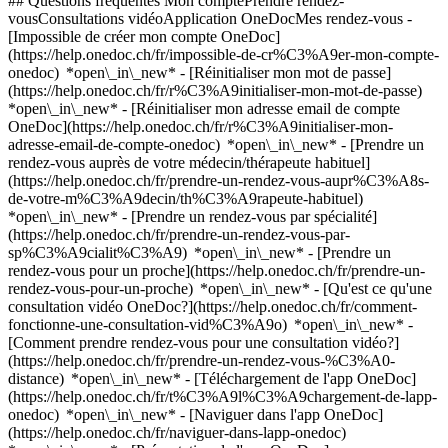
## Questions fréquentes Mon comptePrendre rendez-
vousConsultations vidéoApplication OneDocMes rendez-vous -
[Impossible de créer mon compte OneDoc]
(https://help.onedoc.ch/fr/impossible-de-cr%C3%A9er-mon-compte-
onedoc) *open\_in\_new* - [Réinitialiser mon mot de passe]
(https://help.onedoc.ch/fr/r%C3%A9initialiser-mon-mot-de-passe)
*open\_in\_new* - [Réinitialiser mon adresse email de compte
OneDoc](https://help.onedoc.ch/fr/r%C3%A9initialiser-mon-
adresse-email-de-compte-onedoc) *open\_in\_new*
- [Prendre un
rendez-vous auprès de votre médecin/thérapeute habituel]
(https://help.onedoc.ch/fr/prendre-un-rendez-vous-aupr%C3%A8s-
de-votre-m%C3%A9decin/th%C3%A9rapeute-habituel)
*open\_in\_new* - [Prendre un rendez-vous par spécialité]
(https://help.onedoc.ch/fr/prendre-un-rendez-vous-par-
sp%C3%A9cialit%C3%A9) *open\_in\_new* - [Prendre un
rendez-vous pour un proche](https://help.onedoc.ch/fr/prendre-un-
rendez-vous-pour-un-proche) *open\_in\_new*
- [Qu'est ce qu'une
consultation vidéo OneDoc?](https://help.onedoc.ch/fr/comment-
fonctionne-une-consultation-vid%C3%A9o) *open\_in\_new* -
[Comment prendre rendez-vous pour une consultation vidéo?]
(https://help.onedoc.ch/fr/prendre-un-rendez-vous-%C3%A0-
distance) *open\_in\_new*
- [Téléchargement de l'app OneDoc]
(https://help.onedoc.ch/fr/t%C3%A9l%C3%A9chargement-de-lapp-
onedoc) *open\_in\_new* - [Naviguer dans l'app OneDoc]
(https://help.onedoc.ch/fr/naviguer-dans-lapp-onedoc)