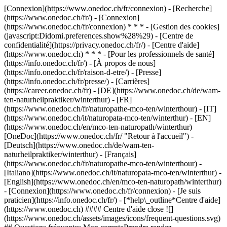
[Connexion](https://www.onedoc.ch/fr/connexion) - [Recherche]
(https://www.onedoc.ch/fr/) - [Connexion]
(https://www.onedoc.ch/fr/connexion) * * * - [Gestion des cookies]
(javascript:Didomi.preferences.show%28%29) - [Centre de
confidentialité](https://privacy.onedoc.ch/fr/) - [Centre d'aide]
(https://www.onedoc.ch) * * * - [Pour les professionnels de santé]
(https://info.onedoc.ch/fr/) - [À propos de nous]
(https://info.onedoc.ch/fr/raison-d-etre/) - [Presse]
(https://info.onedoc.ch/fr/presse/) - [Carrières]
(https://career.onedoc.ch/fr)
- [DE](https://www.onedoc.ch/de/wam-
ten-naturheilpraktiker/winterthur) - [FR]
(https://www.onedoc.ch/fr/naturopathe-mco-ten/winterthour) - [IT]
(https://www.onedoc.ch/it/naturopata-mco-ten/winterthur) - [EN]
(https://www.onedoc.ch/en/mco-ten-naturopath/winterthur)
[OneDoc](https://www.onedoc.ch/fr/ "Retour à l'accueil") -
[Deutsch](https://www.onedoc.ch/de/wam-ten-
naturheilpraktiker/winterthur) - [Français]
(https://www.onedoc.ch/fr/naturopathe-mco-ten/winterthour) -
[Italiano](https://www.onedoc.ch/it/naturopata-mco-ten/winterthur) -
[English](https://www.onedoc.ch/en/mco-ten-naturopath/winterthur)
- [Connexion](https://www.onedoc.ch/fr/connexion) - [Je suis
praticien](https://info.onedoc.ch/fr/)
- [*help\_outline*Centre d'aide]
(https://www.onedoc.ch) #### Centre d'aide close ![]
(https://www.onedoc.ch/assets/images/icons/frequent-questions.svg)