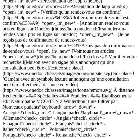
*open\_in\_new* - [Présentation de l'app OneDoc]
(https://help.onedoc.ch/fr/pr%C3%A9sentation-de-lapp-onedoc)
*open\_in\_new*
- [Vérifier qu'un rendez-vous est confirmé](https://help.onedoc.ch/fr/v%C3%A9rifier-quun-rendez-vous-est-confirm%C3%A9) *open\_in\_new* - [Annuler un rendez-vous pris en ligne sur OneDoc](https://help.onedoc.ch/fr/annuler-un-rendez-vous-pris-en-ligne-sur-onedoc) *open\_in\_new* - [Je ne reçois pas de confirmation de rendez-vous](https://help.onedoc.ch/fr/je-ne-re%C3%A7ois-pas-de-confirmation-de-rendez-vous) *open\_in\_new* [Voir tous nos articles *open\_in\_new*](https://help.onedoc.ch/fr/) close ## Modifier votre recherche ![Maison avec un signe plus annonçant qu’une consultation peut être effectuée sur place](https://www.onedoc.ch/assets/images/icons/on-site.svg) Sur place ![Caméra avec un symbole lecture annonçant qu’une consultation peut être effectuée à distance en vidéo](https://www.onedoc.ch/assets/images/icons/remote.svg) À distance Rechercher #### Spécialités #### Praticiens #### Établissements edit Naturopathe MCO/TEN à Winterthour tune Filtrer par Nouveaux patients*keyboard\_arrow\_down* - Acceptés*check\_circle* Langue parlée*keyboard\_arrow\_down* - Allemand*check\_circle* - Anglais*check\_circle* - Espagnol*check\_circle* - Français*check\_circle* - Italien*check\_circle* - Polonais*check\_circle* - Portugais*check\_circle* - Romanche*check\_circle* - Tchèque*check\_circle* Sexe*keyboard\_arrow\_down* - Femme*check\_circle* - Homme*check\_circle* Réseau*keyboard\_arrow\_down* - ASCA*check\_circle* - RME*check\_circle* - NVS*check\_circle* Disponibilité*keyboard\_arrow\_down* - Disponible aujourdhui*check\_circle* - Dans les 3 prochains jours*check\_circle* - Dans les 7 prochains jours*check\_circle* - Dans les 14 prochains jours*check\_circle* # Naturopathe MCO/TEN à Winterthour: prenez rendez-vous en ligne aujourd'hui ## 1 résultat à Winterthour [![Mme Nina Eugster, masseuse classique à Winterthour](https://assets.onedoc.ch/images/users/21b5742ae0fc2cf7137b9bc5fe85e2d7110abb647c9d19f3b5bb695e8daeb556-small.jpg "Mme Nina Eugster, masseuse classique à Winterthour")](https://www.onedoc.ch/fr/masseuse-classique/winterthour/pck6w/nina-eugster) ### [Mme Nina Eugster](https://www.onedoc.ch/fr/masseuse-classique/winterthour/pck6w/nina-eugster) ![Badge indiquant un profil vérifié](https://www.onedoc.ch/assets/images/icons/checkmark.svg) [Masseuse classique](https://www.onedoc.ch/fr/masseur-classique/winterthour), Naturopathe MCO/TEN [Origin Massage Winterthur](https://www.onedoc.ch/fr/cabinet-paramedical/winterthour/e185/origin-massage-winterthur) Paulstrasse 5 8400 Winterthour ![Mme Nina Eugster est affiliée au réseau RME](https://assets.onedoc.ch/images/networks/logos/a202aabd14cdddb5ff03205af2481fb805645ff903773c55a6c572d22f23762e-small.png) ![Icône patient avec un signe plus annonçant que le professionnel accepte de nouveaux patients](https://www.onedoc.ch/assets/images/icons/new-patients.svg)Accepte les nouveaux patients [Réserver un RDV](https://www.onedoc.ch/fr/masseuse-classique/winterthour/pck6w/nina-eugster) *chevron\_left* lun. 03 août *chevron\_right* Voir plus de rendez-vous *error\_outline* Une erreur s'est produite lors du chargement des disponibilités [Réessayer](https://www.onedoc.ch) ## __Naturopathes MCO/TEN__: d'autres spécialistes sont réservables en ligne dans les environs de __Winterthour__ [![Mme Elisabeth Fröhlich, masseuse classique à Dübendorf](https://assets.onedoc.ch/images/users/c7e5299d501ea85484cd0e24d49c63fc5ff66a6ced23a0e4661cb622d2bc7822-small.jpg "Mme Elisabeth Fröhlich, masseuse classique à Dübendorf")](https://www.onedoc.ch/fr/masseuse-classique/dubendorf/pcn89/elisabeth-frohlich) ### [Mme Elisabeth Fröhlich](https://www.onedoc.ch/fr/masseuse-classique/dubendorf/pcn89/elisabeth-frohlich) ![Badge indiquant un profil vérifié](https://www.onedoc.ch/assets/images/icons/checkmark.svg) [Masseuse classique](https://www.onedoc.ch/fr/masseur-classique/dubendorf), [Naturopathe MCO/TEN](https://www.onedoc.ch/fr/naturopathe-mco-ten/dubendorf) [Origin Massage Dübendorf](https://www.onedoc.ch/fr/cabinet-paramedical/dubendorf/e8tw/origin-massage-dubendorf) Sunnhaldenstrasse 6C 8600 Dübendorf ![Mme Elisabeth Fröhlich est affiliée au réseau ASCA](https://assets.onedoc.ch/images/networks/logos/496d325fd4282f2f0a46197dd629fd16fcd2d324839e441a2a65aaa74df08a15-small.png)![Mme Elisabeth Fröhlich est affiliée au réseau RME](https://assets.onedoc.ch/images/networks/logos/a202aabd14cdddb5ff03205af2481fb805645ff903773c55a6c572d22f23762e-small.png) ![Icône patient avec un signe plus annonçant que le professionnel accepte de nouveaux patients](https://www.onedoc.ch/assets/images/icons/new-patients.svg)Accepte les nouveaux patients [Réserver un RDV](https://www.onedoc.ch/fr/masseuse-classique/dubendorf/pcn89/elisabeth-frohlich) *chevron\_left* lun. 03 août *chevron\_right* Voir plus de rendez-vous *error\_outline* Une erreur s'est produite lors du chargement des disponibilités [Réessayer](https://www.onedoc.ch) [![Dr. Ingrid Riedel, médecin généraliste à Zurich](https://assets.onedoc.ch/images/users/83343754676b97211b409b7c9be2e023210fb74a87717e4a7f879eefadbbdd7c-small.png "Dr. Ingrid Riedel, médecin généraliste à Zurich")](https://www.onedoc.ch/fr/medecin-generaliste/zurich/pcwzc/dr-ingrid-riedel) ### [Dr. Ingrid Riedel](https://www.onedoc.ch/fr/medecin-generaliste/zurich/pcwzc/dr-ingrid-riedel) ![Badge indiquant un profil vérifié](https://www.onedoc.ch/assets/images/icons/checkmark.svg) [Médecin généraliste](https://www.onedoc.ch/fr/medecin-generaliste/zurich), [Naturopathe MCO/TEN](https://www.onedoc.ch/fr/naturopathe-mco-ten/zurich) [Sunclinic](https://www.onedoc.ch/fr/cabinet-medical/zurich/ebcvr/sunclinic) Sonnhaldenstrasse 17 8032 Zurich ![Icône patient avec un signe plus annonçant que le professionnel accepte de nouveaux patients](https://www.onedoc.ch/assets/images/icons/new-patients.svg)Accepte les nouveaux patients [Réserver un RDV](https://www.onedoc.ch/fr/medecin-generaliste/zurich/pcwzc/dr-ingrid-riedel) Expertises:[Médecine morphologique et anti-âge](https://www.onedoc.ch/fr/medecine-morphologique-et-anti-age/zurich), [Thérapie intraveineuse | IV drip](https://www.onedoc.ch/fr/therapie-intraveineuse-iv-drip/zurich), [Check-up | bilan de santé](https://www.onedoc.ch/fr/check-up-bilan-de-sante/zurich), [Allergie | AllergoTest | Bilan allergologique](https://www.onedoc.ch/fr/allergie-allergotest-bilan-allergologique/zurich), [Covid long](https://www.onedoc.ch/fr/covid-long/zurich), [Bilan hormonal](https://www.onedoc.ch/fr/bilan-hormonal/zurich), [Burn out](https://www.onedoc.ch/fr/burn-out/zurich), [Préparation magistrale en homéopathie](https://www.onedoc.ch/fr/preparation-magistrale-en-homeopathie/zurich), [Injection de toxine botulique](https://www.onedoc.ch/fr/injection-de-toxine-botulique/zurich), [Injection d'acide hyaluronique](https://www.onedoc.ch/fr/injection-d-acide-hyaluronique/zurich), [Urgence en médecine générale](https://www.onedoc.ch/fr/urgence-en-medecine-generale/zurich)Voir plus *chevron\_left* lun. 03 août *chevron\_right* Voir plus de rendez-vous *error\_outline* Une erreur s'est produite lors du chargement des disponibilités [Réessayer](https://www.onedoc.ch) Expertises:[Médecine morphologique et anti-âge](https://www.onedoc.ch/fr/medecine-morphologique-et-anti-age/zurich), [Thérapie intraveineuse | IV drip](https://www.onedoc.ch/fr/therapie-intraveineuse-iv-drip/zurich), [Check-up | bilan de santé](https://www.onedoc.ch/fr/check-up-bilan-de-sante/zurich), [Allergie | AllergoTest | Bilan allergologique](https://www.onedoc.ch/fr/allergie-allergotest-bilan-allergologique/zurich), [Covid long](https://www.onedoc.ch/fr/covid-long/zurich), [Bilan hormonal](https://www.onedoc.ch/fr/bilan-hormonal/zurich), [Burn out](https://www.onedoc.ch/fr/burn-out/zurich), [Préparation magistrale en homéopathie](https://www.onedoc.ch/fr/preparation-magistrale-en-homeopathie/zurich), [Injection de toxine botulique](https://www.onedoc.ch/fr/injection-de-toxine-botulique/zurich), [Injection d'acide hyaluronique](https://www.onedoc.ch/fr/injection-d-acide-hyaluronique/zurich), [Urgence en médecine générale](https://www.onedoc.ch/fr/urgence-en-medecine-generale/zurich)Voir plus [![M. Janosch Landeira, masseur classique à Zurich](https://assets.onedoc.ch/images/users/dc4fdfb05f9ff9b15a3a02beefc2287d8ec2c0219de93c1a43d126475c2827ff-small.jpg "M. Janosch Landeira, masseur classique à Zurich")](https://www.onedoc.ch/fr/masseur-classique/zurich/pcuv1/janosch-landeira) ### [M. Janosch Landeira](https://www.onedoc.ch/fr/masseur-classique/zurich/pcuv1/janosch-landeira) ![Badge indiquant un profil vérifié](https://www.onedoc.ch/assets/images/icons/checkmark.svg) [Masseur classique](https://www.onedoc.ch/fr/masseur-classique/zurich), [Naturopathe MCO/TEN](https://www.onedoc.ch/fr/naturopathe-mco-ten/zurich) [Origin Massage Bahnhof Oerlikon](https://www.onedoc.ch/fr/cabinet-paramedical/zurich/ebbv6/origin-massage-bahnhof-oerlikon) Schaffhauserstrasse 367 8050 Zurich ![M. Janosch Landeira est affilié au réseau RME](https://assets.onedoc.ch/images/networks/logos/a202aabd14cdddb5ff03205af2481fb805645ff903773c55a6c572d22f23762e-small.png) ![Icône patient avec un signe plus annonçant que le professionnel accepte de nouveaux patients](https://www.onedoc.ch/assets/images/icons/new-patients.svg)Accepte les nouveaux patients [Réserver un RDV](https://www.onedoc.ch/fr/masseur-classique/zurich/pcuv1/janosch-landeira) [![Mme Luana Matz, masseuse classique à Zurich](https://assets.onedoc.ch/images/users/8afc463937198a03f9d39b43fdf1dd4d5269fd6ccca08a4bd7457ecaef4e9bb7-small.jpg "Mme Luana Matz, masseuse classique à Zurich")](https://www.onedoc.ch/fr/masseuse-classique/zurich/pcwcr/luana-matz) ### [Mme Luana Matz](https://www.onedoc.ch/fr/masseuse-classique/zurich/pcwcr/luana-matz) ![Badge indiquant un profil vérifié](https://www.onedoc.ch/assets/images/icons/checkmark.svg) [Masseuse classique](https://www.o