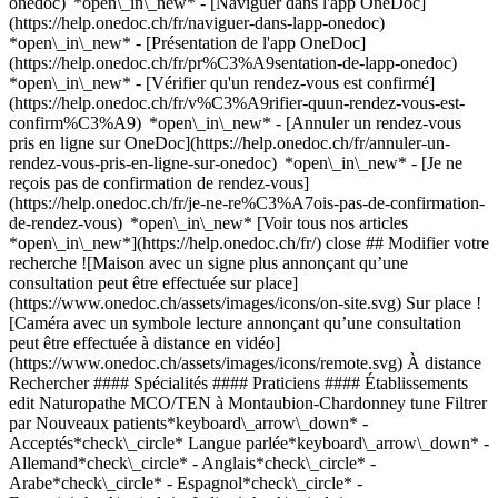
onedoc) *open\_in\_new* - [Naviguer dans l'app OneDoc]
(https://help.onedoc.ch/fr/naviguer-dans-lapp-onedoc)
*open\_in\_new* - [Présentation de l'app OneDoc]
(https://help.onedoc.ch/fr/pr%C3%A9sentation-de-lapp-onedoc)
*open\_in\_new*
- [Vérifier qu'un rendez-vous est confirmé](https://help.onedoc.ch/fr/v%C3%A9rifier-quun-rendez-vous-est-confirm%C3%A9) *open\_in\_new* - [Annuler un rendez-vous pris en ligne sur OneDoc](https://help.onedoc.ch/fr/annuler-un-rendez-vous-pris-en-ligne-sur-onedoc) *open\_in\_new* - [Je ne reçois pas de confirmation de rendez-vous](https://help.onedoc.ch/fr/je-ne-re%C3%A7ois-pas-de-confirmation-de-rendez-vous) *open\_in\_new* [Voir tous nos articles *open\_in\_new*](https://help.onedoc.ch/fr/) close ## Modifier votre recherche ![Maison avec un signe plus annonçant qu’une consultation peut être effectuée sur place](https://www.onedoc.ch/assets/images/icons/on-site.svg) Sur place ![Caméra avec un symbole lecture annonçant qu’une consultation peut être effectuée à distance en vidéo](https://www.onedoc.ch/assets/images/icons/remote.svg) À distance Rechercher #### Spécialités #### Praticiens #### Établissements edit Naturopathe MCO/TEN à Montaubion-Chardonney tune Filtrer par Nouveaux patients*keyboard\_arrow\_down* - Acceptés*check\_circle* Langue parlée*keyboard\_arrow\_down* - Allemand*check\_circle* - Anglais*check\_circle* - Arabe*check\_circle* - Espagnol*check\_circle* - Français*check\_circle* - Italien*check\_circle* - Portugais*check\_circle* - Russe*check\_circle* - Serbe*check\_circle* Sexe*keyboard\_arrow\_down* - Femme*check\_circle* - Homme*check\_circle* Réseau*keyboard\_arrow\_down* - ASCA*check\_circle* - RME*check\_circle* - NVS*check\_circle* - APTN*check\_circle* Disponibilité*keyboard\_arrow\_down* - Disponible aujourdhui*check\_circle* - Dans les 3 prochains jours*check\_circle* - Dans les 7 prochains jours*check\_circle* - Dans les 14 prochains jours*check\_circle* # __Naturopathe MCO/TEN__ à __Montaubion-Chardonney__: prenez rendez-vous en ligne aujourd'hui ## 1 résultat à Montaubion-Chardonney [![Mme Maude Robert, thérapeute en drainage lymphatique à Montaubion-Chardonney](https://assets.onedoc.ch/images/users/55bd65530219fc27e12d4bcd59f342f888bc2f9238c52750d4e581a3e7f28d85-small.jpg "Mme Maude Robert, thérapeute en drainage lymphatique à Montaubion-Chardonney")](https://www.onedoc.ch/fr/therapeute-en-drainage-lymphatique/montaubion-chardonney/pckks/maude-robert) ### [Mme Maude Robert](https://www.onedoc.ch/fr/therapeute-en-drainage-lymphatique/montaubion-chardonney/pckks/maude-robert) ![Badge indiquant un profil vérifié](https://www.onedoc.ch/assets/images/icons/checkmark.svg) [Thérapeute en drainage lymphatique](https://www.onedoc.ch/fr/therapeute-en-drainage-lymphatique/montaubion-chardonney), Naturopathe MCO/TEN Natura Terre Happy Place du Collège 2 1041 Montaubion-Chardonney ![Mme Maude Robert est affiliée au réseau ASCA](https://assets.onedoc.ch/images/networks/logos/496d325fd4282f2f0a46197dd629fd16fcd2d324839e441a2a65aaa74df08a15-small.png)![Mme Maude Robert est affiliée au réseau RME](https://assets.onedoc.ch/images/networks/logos/a202aabd14cdddb5ff03205af2481fb805645ff903773c55a6c572d22f23762e-small.png) ![Icône patient avec un signe plus annonçant que le professionnel accepte de nouveaux patients](https://www.onedoc.ch/assets/images/icons/new-patients.svg)Accepte les nouveaux patients [Réserver un RDV](https://www.onedoc.ch/fr/therapeute-en-drainage-lymphatique/montaubion-chardonney/pckks/maude-robert) *chevron\_left* mer. 05 août *chevron\_right* Voir plus de rendez-vous *error\_outline* Une erreur s'est produite lors du chargement des disponibilités [Réessayer](https://www.onedoc.ch) ## __Naturopathes MCO/TEN__: d'autres spécialistes sont réservables en ligne dans les environs de __Montaubion-Chardonney__ [![Mme Débora Johannot, naturopathe MCO/TEN à Echallens](https://assets.onedoc.ch/images/users/30af4cf20989fab5d6e99924f75878641bb068f718a72a47184fda02f7e3fa2a-small.jpg "Mme Débora Johannot, naturopathe MCO/TEN à Echallens")](https://www.onedoc.ch/fr/naturopathe-mco-ten/echallens/pc4p6/debora-johannot) ### [Mme Débora Johannot](https://www.onedoc.ch/fr/naturopathe-mco-ten/echallens/pc4p6/debora-johannot) ![Badge indiquant un profil vérifié](https://www.onedoc.ch/assets/images/icons/checkmark.svg) [Naturopathe MCO/TEN](https://www.onedoc.ch/fr/naturopathe-mco-ten/echallens) Cabinet des Sages-femmes du Bourg Route de Lausanne 31 1040 Echallens ![Mme Débora Johannot est affiliée au réseau ASCA](https://assets.onedoc.ch/images/networks/logos/496d325fd4282f2f0a46197dd629fd16fcd2d324839e441a2a65aaa74df08a15-small.png) ![Icône patient avec un signe plus annonçant que le professionnel accepte de nouveaux patients](https://www.onedoc.ch/assets/images/icons/new-patients.svg)Accepte les nouveaux patients [Réserver un RDV](https://www.onedoc.ch/fr/naturopathe-mco-ten/echallens/pc4p6/debora-johannot) *chevron\_left* mer. 05 août *chevron\_right* Voir plus de rendez-vous *error\_outline* Une erreur s'est produite lors du chargement des disponibilités [Réessayer](https://www.onedoc.ch) [![Dr. Patrick Sebbagh, acupuncteur à Cheseaux-sur-Lausanne](https://www.onedoc.ch/assets/images/male.png "Dr. Patrick Sebbagh, acupuncteur à Cheseaux-sur-Lausanne")](https://www.onedoc.ch/fr/acupuncteur/cheseaux-sur-lausanne/pcjwa/dr-patrick-sebbagh) ### [Dr. Patrick Sebbagh](https://www.onedoc.ch/fr/acupuncteur/cheseaux-sur-lausanne/pcjwa/dr-patrick-sebbagh) [Acupuncteur](https://www.onedoc.ch/fr/acupuncteur/cheseaux-sur-lausanne), [Naturopathe MCO/TEN](https://www.onedoc.ch/fr/naturopathe-mco-ten/cheseaux-sur-lausanne) [Institut des deux sources](https://www.onedoc.ch/fr/cabinet-paramedical/cheseaux-sur-lausanne/e6ie/institut-des-deux-sources) Chemin des Grands Champs 9 1033 Cheseaux-sur-Lausanne ![Dr. Patrick Sebbagh est affilié au réseau ASCA](https://assets.onedoc.ch/images/networks/logos/496d325fd4282f2f0a46197dd629fd16fcd2d324839e441a2a65aaa74df08a15-small.png)![Dr. Patrick Sebbagh est affilié au réseau RME](https://assets.onedoc.ch/images/networks/logos/a202aabd14cdddb5ff03205af2481fb805645ff903773c55a6c572d22f23762e-small.png) ![Icône patient avec un signe plus annonçant que le professionnel accepte de nouveaux patients](https://www.onedoc.ch/assets/images/icons/new-patients.svg)Accepte les nouveaux patients [Réserver un RDV](https://www.onedoc.ch/fr/acupuncteur/cheseaux-sur-lausanne/pcjwa/dr-patrick-sebbagh) *chevron\_left* mer. 05 août *chevron\_right* Voir plus de rendez-vous *error\_outline* Une erreur s'est produite lors du chargement des disponibilités [Réessayer](https://www.onedoc.ch) [![Mme Emilie Winzer, naturopathe MCO/TEN à Le Mont-sur-Lausanne](https://assets.onedoc.ch/images/users/4de533049974a9c92cf33df99cb6af64c1fffb3f34e98795bb82a44284c74e09-small.jpg "Mme Emilie Winzer, naturopathe MCO/TEN à Le Mont-sur-Lausanne")](https://www.onedoc.ch/fr/naturopathe-mco-ten/le-mont-sur-lausanne/pczqx/emilie-winzer) ### [Mme Emilie Winzer](https://www.onedoc.ch/fr/naturopathe-mco-ten/le-mont-sur-lausanne/pczqx/emilie-winzer) ![Badge indiquant un profil vérifié](https://www.onedoc.ch/assets/images/icons/checkmark.svg) [Naturopathe MCO/TEN](https://www.onedoc.ch/fr/naturopathe-mco-ten/le-mont-sur-lausanne) Cabinet Mont-sur-Lausanne Surface Flottaison En Budron E1 1052 Le Mont-sur-Lausanne ![Mme Emilie Winzer est affiliée au réseau ASCA](https://assets.onedoc.ch/images/networks/logos/496d325fd4282f2f0a46197dd629fd16fcd2d324839e441a2a65aaa74df08a15-small.png)![Mme Emilie Winzer est affiliée au réseau RME](https://assets.onedoc.ch/images/networks/logos/a202aabd14cdddb5ff03205af2481fb805645ff903773c55a6c572d22f23762e-small.png) ![Icône patient avec un signe plus annonçant que le professionnel accepte de nouveaux patients](https://www.onedoc.ch/assets/images/icons/new-patients.svg)Accepte les nouveaux patients [Réserver un RDV](https://www.onedoc.ch/fr/naturopathe-mco-ten/le-mont-sur-lausanne/pczqx/emilie-winzer) [![Mme Olaya Torea, naturopathe MCO/TEN à Le Mont-sur-Lausanne](https://assets.onedoc.ch/images/users/f48961799f61ba4f286996ab618159409674b69b6f78c125a9c632686bb0e4b9-small.jpg "Mme Olaya Torea, naturopathe MCO/TEN à Le Mont-sur-Lausanne")](https://www.onedoc.ch/fr/naturopathe-mco-ten/le-mont-sur-lausanne/pco0j/olaya-torea) ### [Mme Olaya Torea](https://www.onedoc.ch/fr/naturopathe-mco-ten/le-mont-sur-lausanne/pco0j/olaya-torea) ![Badge indiquant un profil vérifié](https://www.onedoc.ch/assets/images/icons/checkmark.svg) [Naturopathe MCO/TEN](https://www.onedoc.ch/fr/naturopathe-mco-ten/le-mont-sur-lausanne) Consultation à domicile Route du Grand-Mont 1052 Le Mont-sur-Lausanne ![Mme Olaya Torea est affiliée au réseau RME](https://assets.onedoc.ch/images/networks/logos/a202aabd14cdddb5ff03205af2481fb805645ff903773c55a6c572d22f23762e-small.png) ![Icône patient avec un signe plus annonçant que le professionnel accepte de nouveaux patients](https://www.onedoc.ch/assets/images/icons/new-patients.svg)Accepte les nouveaux patients [Réserver un RDV](https://www.onedoc.ch/fr/naturopathe-mco-ten/le-mont-sur-lausanne/pco0j/olaya-torea) [![Mme Sarah Del Boca, naturopathe MCO/TEN à Cheseaux-sur-Lausanne](https://assets.onedoc.ch/images/users/2de4070dbfc72a77260547e4356f2a2444f7788183fa4c300c4caa1b70cd1c27-small.jpg "Mme Sarah Del Boca, naturopathe MCO/TEN à Cheseaux-sur-Lausanne")](https://www.onedoc.ch/fr/naturopathe-mco-ten/cheseaux-sur-lausanne/pcrv9/sarah-del-boca) ### [Mme Sarah Del Boca](https://www.onedoc.ch/fr/naturopathe-mco-ten/cheseaux-sur-lausanne/pcrv9/sarah-del-boca) ![Badge indiquant un profil vérifié](https://www.onedoc.ch/assets/images/icons/checkmark.svg) [Naturopathe MCO/TEN](https://www.onedoc.ch/fr/naturopathe-mco-ten/cheseaux-sur-lausanne) Cabinet – Cheseaux-sur-Lausanne Chemin de Sorécot 33 1033 Cheseaux-sur-Lausanne ![Mme Sarah Del Boca est affiliée au réseau RME](https://assets.onedoc.ch/images/networks/logos/a202aabd14cdddb5ff03205af2481fb805645ff903773c55a6c572d22f23762e-small.png) ![Icône patient avec un signe plus annonçant que le professionnel accepte de nouveau