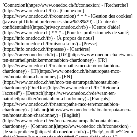
[Connexion](https://www.onedoc.ch/fr/connexion) - [Recherche]
(https://www.onedoc.ch/fr/) - [Connexion]
(https://www.onedoc.ch/fr/connexion) * * * - [Gestion des cookies]
(javascript:Didomi.preferences.show%28%29) - [Centre de
confidentialité](https://privacy.onedoc.ch/fr/) - [Centre d'aide]
(https://www.onedoc.ch) * * * - [Pour les professionnels de santé]
(https://info.onedoc.ch/fr/) - [À propos de nous]
(https://info.onedoc.ch/fr/raison-d-etre/) - [Presse]
(https://info.onedoc.ch/fr/presse/) - [Carrières]
(https://career.onedoc.ch/fr)
- [DE](https://www.onedoc.ch/de/wam-
ten-naturheilpraktiker/montaubion-chardonney) - [FR]
(https://www.onedoc.ch/fr/naturopathe-mco-ten/montaubion-
chardonney) - [IT](https://www.onedoc.ch/it/naturopata-mco-
ten/montaubion-chardonney) - [EN]
(https://www.onedoc.ch/en/mco-ten-naturopath/montaubion-
chardonney) [OneDoc](https://www.onedoc.ch/fr/ "Retour à
l'accueil") - [Deutsch](https://www.onedoc.ch/de/wam-ten-
naturheilpraktiker/montaubion-chardonney) - [Français]
(https://www.onedoc.ch/fr/naturopathe-mco-ten/montaubion-
chardonney) - [Italiano](https://www.onedoc.ch/it/naturopata-mco-
ten/montaubion-chardonney) - [English]
(https://www.onedoc.ch/en/mco-ten-naturopath/montaubion-
chardonney)
- [Connexion](https://www.onedoc.ch/fr/connexion) -
[Je suis praticien](https://info.onedoc.ch/fr/)
- [*help\_outline*Centre