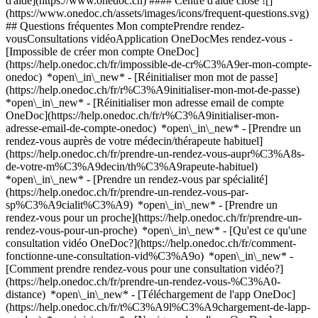
d'aide](https://www.onedoc.ch) #### Centre d'aide close ![]
(https://www.onedoc.ch/assets/images/icons/frequent-questions.svg)
## Questions fréquentes Mon comptePrendre rendez-
vousConsultations vidéoApplication OneDocMes rendez-vous -
[Impossible de créer mon compte OneDoc]
(https://help.onedoc.ch/fr/impossible-de-cr%C3%A9er-mon-compte-
onedoc) *open\_in\_new* - [Réinitialiser mon mot de passe]
(https://help.onedoc.ch/fr/r%C3%A9initialiser-mon-mot-de-passe)
*open\_in\_new* - [Réinitialiser mon adresse email de compte
OneDoc](https://help.onedoc.ch/fr/r%C3%A9initialiser-mon-
adresse-email-de-compte-onedoc) *open\_in\_new*
- [Prendre un
rendez-vous auprès de votre médecin/thérapeute habituel]
(https://help.onedoc.ch/fr/prendre-un-rendez-vous-aupr%C3%A8s-
de-votre-m%C3%A9decin/th%C3%A9rapeute-habituel)
*open\_in\_new* - [Prendre un rendez-vous par spécialité]
(https://help.onedoc.ch/fr/prendre-un-rendez-vous-par-
sp%C3%A9cialit%C3%A9) *open\_in\_new* - [Prendre un
rendez-vous pour un proche](https://help.onedoc.ch/fr/prendre-un-
rendez-vous-pour-un-proche) *open\_in\_new*
- [Qu'est ce qu'une
consultation vidéo OneDoc?](https://help.onedoc.ch/fr/comment-
fonctionne-une-consultation-vid%C3%A9o) *open\_in\_new* -
[Comment prendre rendez-vous pour une consultation vidéo?]
(https://help.onedoc.ch/fr/prendre-un-rendez-vous-%C3%A0-
distance) *open\_in\_new*
- [Téléchargement de l'app OneDoc]
(https://help.onedoc.ch/fr/t%C3%A9l%C3%A9chargement-de-lapp-