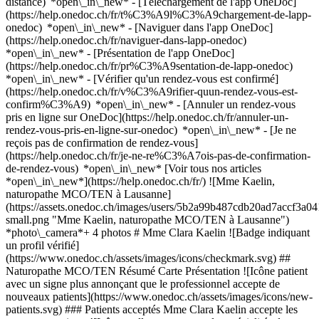
distance) *open\_in\_new*
- [Téléchargement de l'app OneDoc]
(https://help.onedoc.ch/fr/t%C3%A9l%C3%A9chargement-de-lapp-
onedoc) *open\_in\_new* - [Naviguer dans l'app OneDoc]
(https://help.onedoc.ch/fr/naviguer-dans-lapp-onedoc)
*open\_in\_new* - [Présentation de l'app OneDoc]
(https://help.onedoc.ch/fr/pr%C3%A9sentation-de-lapp-onedoc)
*open\_in\_new*
- [Vérifier qu'un rendez-vous est confirmé](https://help.onedoc.ch/fr/v%C3%A9rifier-quun-rendez-vous-est-confirm%C3%A9) *open\_in\_new* - [Annuler un rendez-vous pris en ligne sur OneDoc](https://help.onedoc.ch/fr/annuler-un-rendez-vous-pris-en-ligne-sur-onedoc) *open\_in\_new* - [Je ne reçois pas de confirmation de rendez-vous](https://help.onedoc.ch/fr/je-ne-re%C3%A7ois-pas-de-confirmation-de-rendez-vous) *open\_in\_new* [Voir tous nos articles *open\_in\_new*](https://help.onedoc.ch/fr/) ![Mme Kaelin, naturopathe MCO/TEN à Lausanne](https://assets.onedoc.ch/images/users/5b2a99b487cdb20ad7accf3a0419ec22c33a662057ced5f9f058802a51207c9e-small.png "Mme Kaelin, naturopathe MCO/TEN à Lausanne") *photo\_camera*+ 4 photos # Mme Clara Kaelin ![Badge indiquant un profil vérifié](https://www.onedoc.ch/assets/images/icons/checkmark.svg) ## Naturopathe MCO/TEN Résumé Carte Présentation ![Icône patient avec un signe plus annonçant que le professionnel accepte de nouveaux patients](https://www.onedoc.ch/assets/images/icons/new-patients.svg) ### Patients acceptés Mme Clara Kaelin accepte les nouveaux patients ![Icône mallette annonçant les spécialités du professionnel de santé](https://www.onedoc.ch/assets/images/icons/specialties.svg) ### Spécialités Phytothérapie MCO Naturopathie MCO/TEN Hydrothérapie Nutrition MCO ![Marqueur annonçant la carte et les informations d’accès du cabinet](https://www.onedoc.ch/assets/images/icons/map.svg) ### Carte et informations d'accès #### Cabinet du Dr Pierre-Olivier Tauxe - Clara Kaelin Avenue d'Echallens 35 1004 Lausanne #### Horaire d'ouverture Actuellement fermé - Ouvre mercredi à 09:00 *expand\_more* Lundi: 09:00 - 12:00 et 13:30 - 19:00 Mardi: 09:00 - 12:00 et 13:30 - 19:00 Mercredi: 09:00 - 12:00 et 13:30 - 19:00 Jeudi: 09:00 - 12:00 et 13:30 - 19:00 Vendredi: 09:00 - 12:00 et 13:30 - 19:00 Samedi: Fermé Dimanche: Fermé ![Icône document annonçant la présentation de l’établissement](https://www.onedoc.ch/assets/images/icons/presentation.svg) ### Présentation du professionnel de santé ## Bienvenue dans un espace où le corps, les émotions et l'âme retrouvent leur harmonie naturelle. __Clara Kaelin — Naturopathe MTE - certifiée OrTraMA | CFC Assistante médicale__ ## Une approche holistique, ancrée et bienveillante Je vous accueille avec douceur et écoute, dans un accompagnement qui honore l’intelligence naturelle du corps et la profondeur de l’être. Formée à la Naturopathie en Médecine Traditionnelle Européenne (MTE), certifiée par l’OrTraMA, et au décodage psychobiologique, je combine les outils de la naturopathie à une lecture psycho-émotionnelle et énergétique du corps. Grâce à mon CFC d’assistante médicale, je relie les dimensions physiques, émotionnelles et symboliques de la santé, dans un cadre sensible. ## Méthode Harmonie Corps & Sens – Une approche globale de la santé Chaque personne est unique. C'est pourquoi j'ai développé __la Méthode Harmonie Corps & Sens__, une approche qui considère la personne dans sa globalité : le corps, les émotions, l'histoire de vie, l'énergie et les ressources propres à chacun. Mon accompagnement s'appuie sur la naturopathie MTE et peut intégrer, selon vos besoins et avec votre accord, la phytothérapie, le bilan énergétique GDV, le magnétisme céleste, l'exploration de l'histoire de vie ainsi qu'une approche intuitive. Mon objectif est de vous aider à mieux comprendre votre fonctionnement, soutenir les capacités naturelles d'autorégulation de votre organisme et vous accompagner vers davantage de clarté, d'équilibre et de mieux-être. ## __Le Parcours Harmonie Corps & Sens__ Pour les personnes souhaitant un accompagnement dans la durée, je propose également le __Parcours Harmonie Corps & Sens__, comprenant une première consultation approfondie, deux consultations de suivi et un accompagnement personnalisé, au tarif de __450 CHF au lieu de 480 CHF si consultations prises séparément.__ ## À la découverte de la Naturopathie La Naturopathie est une approche holistique de la santé qui vise à optimiser le bien-être en favorisant les processus naturels d’auto-guérison du corps. Fondée sur des principes naturels et des méthodes non invasives, la naturopathie considère l’individu dans sa globalité, en prenant en compte les dimensions physique, émotionnelle, mentale et spirituelle. Les naturopathes utilisent une combinaison de techniques telles que l’alimentation, les plantes médicinales, l’exercice, la gestion du stress et d’autres approches naturelles pour aider à rétablir l’équilibre et la vitalité. En encourageant une approche préventive et personnalisée, la naturopathie vise à soutenir le corps dans son processus naturel de guérison et à promouvoir un état de santé optimal. ## __Spécialisations__ - Naturopathie MTE - approche globale du terrain - Nutrition thérapeutique et rééquilibrage alimentaire - Phytothérapie - plantes médicinales en tisanes, extraits, gemmothérapie… - Hydrothérapie - applications, bains, soutien des émonctoires - Décodage biologique - lecture symbolique des symptômes - Bilan énergétique GDV - visualisation du terrain énergétique, des chakras et des déséquilibres - Magnétisme céleste au cabinet et à distance ## Mes diplômes et formations - __2025__ : Obtention du Certificat OrTraMa - __Depuis 2023__ : Parcours en cours pour l’obtention du Diplôme Fédéral Suisse de Naturopathe MTE - __2021 – 2023__ : - Diplôme de Naturopathe en Médecine Traditionnelle Européenne (MTE) – École Professionnelle Supérieure de Naturopathie (EPSN), Épalinges - Diplôme de Médecine Académique – École Professionnelle Supérieure de Naturopathie (EPSN), Épalinges - __2017 – 2018__ : Certificat Fédéral de Capacité (CFC) et Diplôme d’Assistante Médicale ## Formations en cours - __Depuis janvier 2024__ : Formation de Thérapeute en Décodage Psychobiologique – Aigle ## Pourquoi consulter ? Pour qui ? - Quand le corps s’exprime, quand les émotions débordent ou quand un appel intérieur se fait sentir, c’est souvent le signe qu’une transformation veut émerger. - Mes accompagnements s’adressent à toutes celles et ceux qui souhaitent comprendre les messages de leur corps, libérer des blocages émotionnels et retrouver leur vitalité profonde. - Que vous traversiez un défi de santé, une période de transition ou que vous ressentiez le besoin de vous recentrer, cet espace est une invitation à retrouver votre force intérieure et avancer sur votre chemin d’harmonie. ## Outils complémentaires - __GDV (Gas Discharge Visualization)__ : un appareil de mesure électrophotonique qui permet d’observer le rayonnement énergétique du corps (chakras, organes), utile pour objectiver le terrain et affiner le suivi. - __Décodage biologique__ : permet d’explorer le sens caché d’un symptôme, d’un trouble ou d’une maladie, souvent en lien avec des vécus émotionnels passés ou familiaux. - __Magnétisme céleste :__ une approche énergétique subtile, pratiquée en présentiel ou à distance, pour harmoniser le corps, les émotions et l’esprit, et accompagner la libération des blocages en profondeur. ## Ma philosophie Je crois que le symptôme est un messager, non un ennemi. Mon rôle n’est pas de "faire à votre place", ni de vous "sauver" mais de vous aider à renouer avec votre intelligence corporelle, émotionnelle et énergétique. Chaque personne est unique : mes accompagnements le sont aussi. ## Tarifs - __Première consultation__ (environ 01h30) : __CHF 180.–__ - __Consultation de suivi__ (environ 01h00) : __CHF 130.–__ - Certifiée OrTraMa, agréée RME, Visana, EGK, mes prestations sont remboursées par la plupart des assurances complémentaires. Les modalités de remboursement variant selon les contrats d’assurances, je vous laisse vérifier auprès de votre assurance si mes prestations sont prises en charge. - Une facture acquittée vous est remise après chaque consultation, à transmettre à votre assurance pour le remboursement. ## Politique de paiement et d'annulation - Paiement en espèces ou via Twint à la fin de chaque séance. - En cas d’annulation ou de report, merci de prévenir au moins 24h à l’avance (jours ouvrables), sans quoi la séance pourra être facturée. - Si vous ne disposez pas d’assurance complémentaire, n’hésitez pas à me contacter. Nous pourrons envisager un tarif solidaire ou un échange de services, en toute simplicité et discrétion. ## Lieu de consultation Possibilité de rendez-vous à distance. Cabinet du Dr Pierre-Olivier Tauxe, Avenue d'Echallens 35, 1004 Lausanne. ## Informations pratiques __En voiture__ : places disponibles devant l'immeuble __En transports__ : arrêt « St-Paul » (bus 9) à 1 min à pied __Accès__ : sonnez chez le Dr Tauxe, puis descendez deux étages (ascenseur disponible) ## Prendre rendez-vous Vous pouvez réserver votre consultation directement via OneDoc, ou me contacter pour toute question spécifique. Pour plus d'informations, consultez mon site internet : [https://claranaturopathe.com/](https://claranaturopathe.com/) ## Au plaisir de vous accompagner sur votre chemin. [*arrow\_drop\_down*Voir plus](https://www.onedoc.ch) [![Mme Kaelin, naturopathe MCO/TEN à Lausanne](https://assets.onedoc.ch/images/users/5b2a99b487cdb20ad7accf3a0419ec22c33a662057ced5f9f058802a51207c9e-small.png "Mme Kaelin, naturopathe MCO/TEN à Lausanne")](https://assets.onedoc.ch/images/users/5b2a99b487cdb20ad7accf3a0419ec22c33a662057ced5f9f058802a51207c9e.png)[![Cabinet du Dr Pierre-Olivier Tauxe - Clara Kaelin, cabinet à Lausanne](https://assets.onedoc.ch/images/entities/5ae35b05540700590438519834d08a3683405f53a069b738becbba96e535c09c-small.png "Cabinet du Dr Pierre-Olivier Tauxe - Clara Kaelin, cabinet à Lausanne")](https://assets.onedoc.ch/images/entities/5ae35b05540700590438519834d08a3683405f53a069b738becbba96e535c09c.png)[![Cabinet du Dr Pierre-Olivier Tauxe - Clara Kaelin, cabinet à Lausanne](https://assets.onedoc.ch/images/entities/cc1fe03394db7e4e4c95fd6d379775b3db6944c879864708f2b434cb3012a3c9-small.j