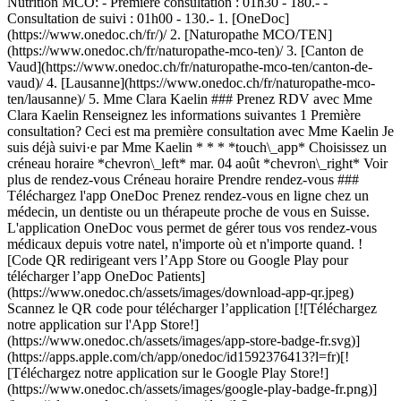
1. [OneDoc](https://www.onedoc.ch/fr/)/ 2. [Naturopathe MCO/TEN](https://www.onedoc.ch/fr/naturopathe-mco-ten)/ 3. [Canton de Vaud](https://www.onedoc.ch/fr/naturopathe-mco-ten/canton-de-vaud)/ 4. [Lausanne](https://www.onedoc.ch/fr/naturopathe-mco-ten/lausanne)/ 5. Mme Clara Kaelin ### Prenez RDV avec Mme Clara Kaelin Renseignez les informations suivantes 1 Première consultation? Ceci est ma première consultation avec Mme Kaelin Je suis déjà suivi·e par Mme Kaelin * * * *touch\_app* Choisissez un créneau horaire *chevron\_left* mar. 04 août *chevron\_right* Voir plus de rendez-vous Créneau horaire Prendre rendez-vous ### Téléchargez l'app OneDoc Prenez rendez-vous en ligne chez un médecin, un dentiste ou un thérapeute proche de vous en Suisse. L'application OneDoc vous permet de gérer tous vos rendez-vous médicaux depuis votre natel, n'importe où et n'importe quand. ![Code QR redirigeant vers l’App Store ou Google Play pour télécharger l’app OneDoc Patients](https://www.onedoc.ch/assets/images/download-app-qr.jpeg) Scannez le QR code pour télécharger l’application [![Téléchargez notre application sur l'App Store!](https://www.onedoc.ch/assets/images/app-store-badge-fr.svg)](https://apps.apple.com/ch/app/onedoc/id1592376413?l=fr)[![Téléchargez notre application sur le Google Play Store!](https://www.onedoc.ch/assets/images/google-play-badge-fr.png)](https://play.google.com/store/apps/details?id=ch.onedoc.patient&hl=fr-CH) *keyboard\_arrow\_right* ## Spécialités associées [Phytothérapeute MCO à Lausanne](https://www.onedoc.ch/fr/phytotherapeute-mco/lausanne)[Phytothérapeute MCO à Nyon](https://www.onedoc.ch/fr/phytotherapeute-mco/nyon)[Phytothérapeute MCO à Prilly](https://www.onedoc.ch/fr/phytotherapeute-mco/prilly)[Phytothérapeute MCO à Montreux](https://www.onedoc.ch/fr/phytotherapeute-mco/montreux)[Phytothérapeute MCO à Suscévaz](https://www.onedoc.ch/fr/phytotherapeute-mco/suscevaz)[Phytothérapeute MCO à Vevey](https://www.onedoc.ch/fr/phytotherapeute-mco/vevey)[Phytothérapeute MCO à Aigle](https://www.onedoc.ch/fr/phytotherapeute-mco/aigle)[Phytothérapeute MCO à Blonay - Saint-Légier](https://www.onedoc.ch/fr/phytotherapeute-mco/blonay-saint-legier)[Phytothérapeute MCO à Bussigny](https://www.onedoc.ch/fr/phytotherapeute-mco/bussigny)[Phytothérapeute MCO à Cheseaux-sur-Lausanne](https://www.onedoc.ch/fr/phytotherapeute-mco/cheseaux-sur-lausanne)[Phytothérapeute MCO à Crissier](https://www.onedoc.ch/fr/phytotherapeute-mco/crissier)[Phytothérapeute MCO à Echallens](https://www.onedoc.ch/fr/phytotherapeute-mco/echallens)[Phytothérapeute MCO à Founex](https://www.onedoc.ch/fr/phytotherapeute-mco/founex)[Phytothérapeute MCO à Gland](https://www.onedoc.ch/fr/phytotherapeute-mco/gland)[Phytothérapeute MCO à Grancy](https://www.onedoc.ch/fr/phytotherapeute-mco/grancy)[Phytothérapeute MCO à La Tour-de-Peilz](https://www.onedoc.ch/fr/phytotherapeute-mco/la-tour-de-peilz)[Phytothérapeute MCO à Le Mont-sur-Lausanne](https://www.onedoc.ch/fr/phytotherapeute-mco/le-mont-sur-lausanne)[Phytothérapeute MCO à Montagny-près-Yverdon](https://www.onedoc.ch/fr/phytotherapeute-mco/montagny-pres-yverdon)[Phytothérapeute MCO à Montaubion-Chardonney](https://www.onedoc.ch/fr/phytotherapeute-mco/montaubion-chardonney)[Phytothérapeute MCO à Morges](https://www.onedoc.ch/fr/phytotherapeute-mco/morges)[Phytothérapeute MCO à Orbe](https://www.onedoc.ch/fr/phytotherapeute-mco/orbe) *keyboard\_arrow\_right* ## Recherches fréquentes [Physiothérapeute à Lausanne](https://www.onedoc.ch/fr/physiotherapeute/lausanne)[Psychologue à Lausanne](https://www.onedoc.ch/fr/psychologue/lausanne)[Ostéopathe à Lausanne](https://www.onedoc.ch/fr/osteopathe/lausanne)[Masseur classique à Lausanne](https://www.onedoc.ch/fr/masseur-classique/lausanne)[Médecin généraliste à Lausanne](https://www.onedoc.ch/fr/medecin-generaliste/lausanne)[Thérapeute en drainage lymphatique à Lausanne](https://www.onedoc.ch/fr/therapeute-en-drainage-lymphatique/lausanne)[Réflexologue à Lausanne](https://www.onedoc.ch/fr/reflexologue/lausanne)[Médecin-dentiste à Lausanne](https://www.onedoc.ch/fr/medecin-dentiste/lausanne)[Ophtalmologue à Lausanne](https://www.onedoc.ch/fr/ophtalmologue/lausanne)[Acupuncteur à Lausanne](https://www.onedoc.ch/fr/acupuncteur/lausanne)[Masseur thérapeutique à Lausanne](https://www.onedoc.ch/fr/masseur-therapeutique/lausanne)[Thérapeute en hypnose à Lausanne](https://www.onedoc.ch/fr/therapeute-en-hypnose/lausanne)[Thérapeute en nutrition MCO à Lausanne](https://www.onedoc.ch/fr/therapeute-en-nutrition-mco/lausanne)[Gynécologue obstétricien à Lausanne](https://www.onedoc.ch/fr/gynecologue-obstetricien/lausanne)[Naturopathe MCO/TEN à Lausanne](https://www.onedoc.ch/fr/naturopathe-mco-ten/lausanne)[Physiothérapeute du sport à Lausanne](https://www.onedoc.ch/fr/physiotherapeute-du-sport/lausanne)[Masseur classique à Nyon](https://www.onedoc.ch/fr/masseur-classique/nyon)[Ostéopathe à Vevey](https://www.onedoc.ch/fr/osteopathe/vevey)[Psychothérapeute à Lausanne](https://www.onedoc.ch/fr/psychotherapeute/lausanne)[Psychologue à Nyon](https://www.onedoc.ch/fr/psychologue/nyon)[Hygiéniste dentaire à Lausanne](https://www.onedoc.ch/fr/hygieniste-dentaire/lausanne) *keyboard\_arrow\_right* ## Annuaire des professionnels de santé suisses [Liste des praticiens](https://www.onedoc.ch/fr/annuaire) [A](https://www.onedoc.ch/fr/annuaire/A) [B](https://www.onedoc.ch/fr/annuaire/B) [C](https://www.onedoc.ch/fr/annuaire/C) [D](https://www.onedoc.ch/fr/annuaire/D) [E](https://www.onedoc.ch/fr/annuaire/E) [F](https://www.onedoc.ch/fr/annuaire/F) [G](https://www.onedoc.ch/fr/annuaire/G) [H](https://www.onedoc.ch/fr/annuaire/H) [I](https://www.onedoc.ch/fr/annuaire/I) [J](https://www.onedoc.ch/fr/annuaire/J) [K](https://www.onedoc.ch/fr/annuaire/K) [L](https://www.onedoc.ch/fr/annuaire/L) [M](https://www.onedoc.ch/fr/annuaire/M) [N](https://www.onedoc.ch/fr/annuaire/N) [O](https://www.onedoc.ch/fr/annuaire/O) [P](https://www.onedoc.ch/fr/annuaire/P) [Q](https://www.onedoc.ch/fr/annuaire/Q) [R](https://www.onedoc.ch/fr/annuaire/R) [S](https://www.onedoc.ch/fr/annuaire/S) [T](https://www.onedoc.ch/fr/annuaire/T) [U](https://www.onedoc.ch/fr/annuaire/U) [V](https://www.onedoc.ch/fr/annuaire/V) [W](https://www.onedoc.ch/fr/annuaire/W) [X](https://www.onedoc.ch/fr/annuaire/X) [Y](https://www.onedoc.ch/fr/annuaire/Y) [Z](https://www.onedoc.ch/fr/annuaire/Z) ## OneDoc [Pour les professionnels de santé](https://info.onedoc.ch/fr/) [À propos de nous](https://info.onedoc.ch/fr/raison-d-etre/) [Presse](https://info.onedoc.ch/fr/presse/) [Carrières](https://career.onedoc.ch/fr) [Centre de confidentialité](https://privacy.onedoc.ch/fr/) [Gestion des cookies](javascript:Didomi.preferences.show%28%29) [Centre d'aide](https://help.onedoc.ch/fr/) ## Langues [Deutsch](https://www.onedoc.ch/de/wam-ten-naturheilpraktikerin/lausanne/pcww7/clara-kaelin) [Français](https://www.onedoc.ch/fr/naturopathe-mco-ten/lausanne/pcww7/clara-kaelin) [Italiano](https://www.onedoc.ch/it/naturopata-mco-ten/losanna/pcww7/clara-kaelin) [English](https://www.onedoc.ch/en/mco-ten-naturopath/lausanne/pcww7/clara-kaelin) ## Spécialités associées [Phytothérapeute MCO à Lausanne](https://www.onedoc.ch/fr/phytotherapeute-mco/lausanne) [Phytothérapeute MCO à Nyon](https://www.onedoc.ch/fr/phytotherapeute-mco/nyon) [Phytothérapeute MCO à Prilly](https://www.onedoc.ch/fr/phytotherapeute-mco/prilly) [Phytothérapeute MCO à Montreux](https://www.onedoc.ch/fr/phytotherapeute-mco/montreux) [Phytothérapeute MCO à Suscévaz](https://www.onedoc.ch/fr/phytotherapeute-mco/suscevaz) [Phytothérapeute MCO à Vevey](https://www.onedoc.ch/fr/phytotherapeute-mco/vevey) [Phytothérapeute MCO à Aigle](https://www.onedoc.ch/fr/phytotherapeute-mco/aigle) [Phytothérapeute MCO à Blonay - Saint-Légier](https://www.onedoc.ch/fr/phytotherapeute-mco/blonay-saint-legier) [Phytothérapeute MCO à Bussigny](https://www.onedoc.ch/fr/phytotherapeute-mco/bussigny) [Phytothérapeute MCO à Cheseaux-sur-Lausanne](https://www.onedoc.ch/fr/phytotherapeute-mco/cheseaux-sur-lausanne) [Phytothérapeute MCO à Crissier](https://www.onedoc.ch/fr/phytotherapeute-mco/crissier) [Phytothérapeute MCO à Echallens](https://www.onedoc.ch/fr/phytotherapeute-mco/echallens) [Phytothérapeute MCO à Founex](https://www.onedoc.ch/fr/phytotherapeute-mco/founex) [Phytothérapeute MCO à Gland](https://www.onedoc.ch/fr/phytotherapeute-mco/gland) [Phytothérapeute MCO à Grancy](https://www.onedoc.ch/fr/phytotherapeute-mco/grancy) [Phytothérapeute MCO à La Tour-de-Peilz](https://www.onedoc.ch/fr/phytotherapeute-mco/la-tour-de-peilz) [Phytothérapeute MCO à Le Mont-sur-Lausanne](https://www.onedoc.ch/fr/phytotherapeute-mco/le-mont-sur-lausanne) [Phytothérapeute MCO à Montagny-près-Yverdon](https://www.onedoc.ch/fr/phytotherapeute-mco/montagny-pres-yverdon) [Phytothérapeute MCO à Montaubion-Chardonney](https://www.onedoc.ch/fr/phytotherapeute-mco/montaubion-chardonney) [Phytothérapeute MCO à Morges](https://www.onedoc.ch/fr/phytotherapeute-mco/morges) [Phytothérapeute MCO à Orbe](https://www.onedoc.ch/fr/phytotherapeute-mco/orbe) ## Recherches fréquentes [Physiothérapeute à Lausanne](https://www.onedoc.ch/fr/physiotherapeute/lausanne) [Psychologue à Lausanne](https://www.onedoc.ch/fr/psychologue/lausanne) [Ostéopathe à Lausanne](https://www.onedoc.ch/fr/osteopathe/lausanne) [Massage classique à Lausanne](https://www.onedoc.ch/fr/masseur-classique/lausanne) [Médecin généraliste à Lausanne](https://www.onedoc.ch/fr/medecin-generaliste/lausanne) [Thérapeute en drainage lymphatique à Lausanne](https://www.onedoc.ch/fr/therapeute-en-drainage-lymphatique/lausanne) [Réflexologue à Lausanne](https://www.onedoc.ch/fr/reflexologue/lausanne) [Médecin-dentiste à Lausanne](https://www.onedoc.ch/fr/medecin-dentiste/lausanne) [Ophtalmologue à Lausanne](https://www.onedoc.ch/fr/ophtalmologue/lausanne) [Acupu