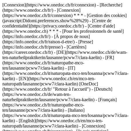
[Connexion](https://www.onedoc.ch/fr/connexion) - [Recherche]
(https://www.onedoc.ch/fr/) - [Connexion]
(https://www.onedoc.ch/fr/connexion) * * * - [Gestion des cookies]
(javascript:Didomi.preferences.show%28%29) - [Centre de
confidentialité](https://privacy.onedoc.ch/fr/) - [Centre d'aide]
(https://www.onedoc.ch) * * * - [Pour les professionnels de santé]
(https://info.onedoc.ch/fr/) - [À propos de nous]
(https://info.onedoc.ch/fr/raison-d-etre/) - [Presse]
(https://info.onedoc.ch/fr/presse/) - [Carrières]
(https://career.onedoc.ch/fr)
- [DE](https://www.onedoc.ch/de/wam-
ten-naturheilpraktikerin/lausanne/pcww7/clara-kaelin) - [FR]
(https://www.onedoc.ch/fr/naturopathe-mco-
ten/lausanne/pcww7/clara-kaelin) - [IT]
(https://www.onedoc.ch/it/naturopata-mco-ten/losanna/pcww7/clara-
kaelin) - [EN](https://www.onedoc.ch/en/mco-ten-
naturopath/lausanne/pcww7/clara-kaelin) [OneDoc]
(https://www.onedoc.ch/fr/ "Retour à l'accueil") - [Deutsch]
(https://www.onedoc.ch/de/wam-ten-
naturheilpraktikerin/lausanne/pcww7/clara-kaelin) - [Français]
(https://www.onedoc.ch/fr/naturopathe-mco-
ten/lausanne/pcww7/clara-kaelin) - [Italiano]
(https://www.onedoc.ch/it/naturopata-mco-ten/losanna/pcww7/clara-
kaelin) - [English](https://www.onedoc.ch/en/mco-ten-
naturopath/lausanne/pcww7/clara-kaelin)
- [Connexion]