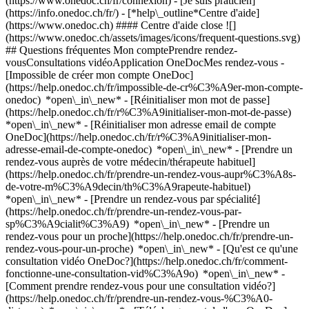
(https://www.onedoc.ch/fr/connexion) - [Je suis praticien]
(https://info.onedoc.ch/fr/)
- [*help\_outline*Centre d'aide]
(https://www.onedoc.ch) #### Centre d'aide close ![]
(https://www.onedoc.ch/assets/images/icons/frequent-questions.svg)
## Questions fréquentes Mon comptePrendre rendez-
vousConsultations vidéoApplication OneDocMes rendez-vous -
[Impossible de créer mon compte OneDoc]
(https://help.onedoc.ch/fr/impossible-de-cr%C3%A9er-mon-compte-
onedoc) *open\_in\_new* - [Réinitialiser mon mot de passe]
(https://help.onedoc.ch/fr/r%C3%A9initialiser-mon-mot-de-passe)
*open\_in\_new* - [Réinitialiser mon adresse email de compte
OneDoc](https://help.onedoc.ch/fr/r%C3%A9initialiser-mon-
adresse-email-de-compte-onedoc) *open\_in\_new*
- [Prendre un
rendez-vous auprès de votre médecin/thérapeute habituel]
(https://help.onedoc.ch/fr/prendre-un-rendez-vous-aupr%C3%A8s-
de-votre-m%C3%A9decin/th%C3%A9rapeute-habituel)
*open\_in\_new* - [Prendre un rendez-vous par spécialité]
(https://help.onedoc.ch/fr/prendre-un-rendez-vous-par-
sp%C3%A9cialit%C3%A9) *open\_in\_new* - [Prendre un
rendez-vous pour un proche](https://help.onedoc.ch/fr/prendre-un-
rendez-vous-pour-un-proche) *open\_in\_new*
- [Qu'est ce qu'une
consultation vidéo OneDoc?](https://help.onedoc.ch/fr/comment-
fonctionne-une-consultation-vid%C3%A9o) *open\_in\_new* -
[Comment prendre rendez-vous pour une consultation vidéo?]
(https://help.onedoc.ch/fr/prendre-un-rendez-vous-%C3%A0-