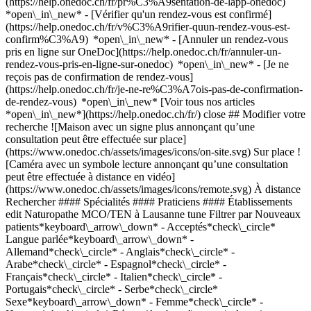
(https://help.onedoc.ch/fr/pr%C3%A9sentation-de-lapp-onedoc)
*open\_in\_new*
- [Vérifier qu'un rendez-vous est confirmé](https://help.onedoc.ch/fr/v%C3%A9rifier-quun-rendez-vous-est-confirm%C3%A9) *open\_in\_new* - [Annuler un rendez-vous pris en ligne sur OneDoc](https://help.onedoc.ch/fr/annuler-un-rendez-vous-pris-en-ligne-sur-onedoc) *open\_in\_new* - [Je ne reçois pas de confirmation de rendez-vous](https://help.onedoc.ch/fr/je-ne-re%C3%A7ois-pas-de-confirmation-de-rendez-vous) *open\_in\_new* [Voir tous nos articles *open\_in\_new*](https://help.onedoc.ch/fr/) close ## Modifier votre recherche ![Maison avec un signe plus annonçant qu’une consultation peut être effectuée sur place](https://www.onedoc.ch/assets/images/icons/on-site.svg) Sur place ![Caméra avec un symbole lecture annonçant qu’une consultation peut être effectuée à distance en vidéo](https://www.onedoc.ch/assets/images/icons/remote.svg) À distance Rechercher #### Spécialités #### Praticiens #### Établissements edit Naturopathe MCO/TEN à Lausanne tune Filtrer par Nouveaux patients*keyboard\_arrow\_down* - Acceptés*check\_circle* Langue parlée*keyboard\_arrow\_down* - Allemand*check\_circle* - Anglais*check\_circle* - Arabe*check\_circle* - Espagnol*check\_circle* - Français*check\_circle* - Italien*check\_circle* - Portugais*check\_circle* - Serbe*check\_circle* Sexe*keyboard\_arrow\_down* - Femme*check\_circle* - Homme*check\_circle* Réseau*keyboard\_arrow\_down* - ASCA*check\_circle* - RME*check\_circle* - NVS*check\_circle* - APTN*check\_circle* Disponibilité*keyboard\_arrow\_down* - Disponible aujourdhui*check\_circle* - Dans les 3 prochains jours*check\_circle* - Dans les 7 prochains jours*check\_circle* - Dans les 14 prochains jours*check\_circle* # Naturopathe MCO/TEN à Lausanne: prenez rendez-vous en ligne aujourd'hui ## 32 résultats à Lausanne [![Mme Avé Némitz, sexothérapeute à Lausanne](https://assets.onedoc.ch/images/users/0b0520b542e68da67e3e767a2a28d50f7e40fee1978c1a35d28e3c9ee1b3f1bf-small.png "Mme Avé Némitz, sexothérapeute à Lausanne")](https://www.onedoc.ch/fr/sexotherapeute/lausanne/pc3id/ave-nemitz) ### [Mme Avé Némitz](https://www.onedoc.ch/fr/sexotherapeute/lausanne/pc3id/ave-nemitz) ![Badge indiquant un profil vérifié](https://www.onedoc.ch/assets/images/icons/checkmark.svg) [Sexothérapeute](https://www.onedoc.ch/fr/sexotherapeute/lausanne), Naturopathe MCO/TEN Avé Némitz - Santé Sens Spiritualité | Naturopathie - Sexothérapie Rue du Valentin 61 1004 Lausanne ![Mme Avé Némitz est affiliée au réseau ASCA](https://assets.onedoc.ch/images/networks/logos/496d325fd4282f2f0a46197dd629fd16fcd2d324839e441a2a65aaa74df08a15-small.png)![Mme Avé Némitz est affiliée au réseau RME](https://assets.onedoc.ch/images/networks/logos/a202aabd14cdddb5ff03205af2481fb805645ff903773c55a6c572d22f23762e-small.png) ![Icône patient avec un signe plus annonçant que le professionnel accepte de nouveaux patients](https://www.onedoc.ch/assets/images/icons/new-patients.svg)Accepte les nouveaux patients [Réserver un RDV](https://www.onedoc.ch/fr/sexotherapeute/lausanne/pc3id/ave-nemitz) *chevron\_left* mar. 04 août *chevron\_right* Voir plus de rendez-vous *error\_outline* Une erreur s'est produite lors du chargement des disponibilités [Réessayer](https://www.onedoc.ch) [![M. Thomas Perissinotto, naturopathe MCO/TEN à Lausanne](https://assets.onedoc.ch/images/users/1072487f04a7826b737da25d5cdec8eb3ea54aeec5217fa5261d2308cd847489-small.jpg "M. Thomas Perissinotto, naturopathe MCO/TEN à Lausanne")](https://www.onedoc.ch/fr/naturopathe-mco-ten/lausanne/pcuqm/thomas-perissinotto) ### [M. Thomas Perissinotto](https://www.onedoc.ch/fr/naturopathe-mco-ten/lausanne/pcuqm/thomas-perissinotto) ![Badge indiquant un profil vérifié](https://www.onedoc.ch/assets/images/icons/checkmark.svg) Naturopathe MCO/TEN Thomas Perissinotto Naturopathe - Cabinet Rue du Petit-Saint-Jean 4 1003 Lausanne ![M. Thomas Perissinotto est affilié au réseau RME](https://assets.onedoc.ch/images/networks/logos/a202aabd14cdddb5ff03205af2481fb805645ff903773c55a6c572d22f23762e-small.png) ![Icône patient avec un signe plus annonçant que le professionnel accepte de nouveaux patients](https://www.onedoc.ch/assets/images/icons/new-patients.svg)Accepte les nouveaux patients [Réserver un RDV](https://www.onedoc.ch/fr/naturopathe-mco-ten/lausanne/pcuqm/thomas-perissinotto) *chevron\_left* mar. 04 août *chevron\_right* Voir plus de rendez-vous *error\_outline* Une erreur s'est produite lors du chargement des disponibilités [Réessayer](https://www.onedoc.ch) [![Mme Isis Bihiry, naturopathe MCO/TEN à Lausanne](https://assets.onedoc.ch/images/users/179bcc93f16b583511ed26d23b30203d8eaa188a3484acb309bead742faa1d29-small.jpg "Mme Isis Bihiry, naturopathe MCO/TEN à Lausanne")](https://www.onedoc.ch/fr/naturopathe-mco-ten/lausanne/pb4yt/isis-bihiry) ### [Mme Isis Bihiry](https://www.onedoc.ch/fr/naturopathe-mco-ten/lausanne/pb4yt/isis-bihiry) ![Badge indiquant un profil vérifié](https://www.onedoc.ch/assets/images/icons/checkmark.svg) Naturopathe MCO/TEN Thérapeute Naturel, Naturopathie, Isis Bihiry, Avenue Alexandre-Vinet 16 1004 Lausanne ![Mme Isis Bihiry est affiliée au réseau RME](https://assets.onedoc.ch/images/networks/logos/a202aabd14cdddb5ff03205af2481fb805645ff903773c55a6c572d22f23762e-small.png)![Mme Isis Bihiry est affiliée au réseau NVS](https://assets.onedoc.ch/images/networks/logos/9a2241fd4e36c4b6fa68d6b2b5a7d8e03f1311a3e91f86936a143e15035d5cb6-small.png) ![Icône patient avec un signe plus annonçant que le professionnel accepte de nouveaux patients](https://www.onedoc.ch/assets/images/icons/new-patients.svg)Accepte les nouveaux patients [Réserver un RDV](https://www.onedoc.ch/fr/naturopathe-mco-ten/lausanne/pb4yt/isis-bihiry) *chevron\_left* mar. 04 août *chevron\_right* Voir plus de rendez-vous *error\_outline* Une erreur s'est produite lors du chargement des disponibilités [Réessayer](https://www.onedoc.ch) [![Mme Emilie Winzer, naturopathe MCO/TEN à Lausanne](https://assets.onedoc.ch/images/users/4de533049974a9c92cf33df99cb6af64c1fffb3f34e98795bb82a44284c74e09-small.jpg "Mme Emilie Winzer, naturopathe MCO/TEN à Lausanne")](https://www.onedoc.ch/fr/naturopathe-mco-ten/lausanne/pczsw/emilie-winzer) ### [Mme Emilie Winzer](https://www.onedoc.ch/fr/naturopathe-mco-ten/lausanne/pczsw/emilie-winzer) ![Badge indiquant un profil vérifié](https://www.onedoc.ch/assets/images/icons/checkmark.svg) Naturopathe MCO/TEN Cabinet Lausanne hôtel Alpha palmier Rue du Petit-Chêne 34 1003 Lausanne ![Mme Emilie Winzer est affiliée au réseau ASCA](https://assets.onedoc.ch/images/networks/logos/496d325fd4282f2f0a46197dd629fd16fcd2d324839e441a2a65aaa74df08a15-small.png)![Mme Emilie Winzer est affiliée au réseau RME](https://assets.onedoc.ch/images/networks/logos/a202aabd14cdddb5ff03205af2481fb805645ff903773c55a6c572d22f23762e-small.png) ![Icône patient avec un signe plus annonçant que le professionnel accepte de nouveaux patients](https://www.onedoc.ch/assets/images/icons/new-patients.svg)Accepte les nouveaux patients [Réserver un RDV](https://www.onedoc.ch/fr/naturopathe-mco-ten/lausanne/pczsw/emilie-winzer) *chevron\_left* mar. 04 août *chevron\_right* Voir plus de rendez-vous *error\_outline* Une erreur s'est produite lors du chargement des disponibilités [Réessayer](https://www.onedoc.ch) [![Mme Hélène Bourouba, naturopathe MCO/TEN à Lausanne](https://assets.onedoc.ch/images/users/13689f450e872c87c5f174820c4d94639af5966fee5a1886c08d0dfba4be49ab-small.png "Mme Hélène Bourouba, naturopathe MCO/TEN à Lausanne")](https://www.onedoc.ch/fr/naturopathe-mco-ten/lausanne/pc08c/helene-bourouba) ### [Mme Hélène Bourouba](https://www.onedoc.ch/fr/naturopathe-mco-ten/lausanne/pc08c/helene-bourouba) ![Badge indiquant un profil vérifié](https://www.onedoc.ch/assets/images/icons/checkmark.svg) Naturopathe MCO/TEN Espace LAVIDA Rue du Maupas 19 1004 Lausanne ![Mme Hélène Bourouba est affiliée au réseau ASCA](https://assets.onedoc.ch/images/networks/logos/496d325fd4282f2f0a46197dd629fd16fcd2d324839e441a2a65aaa74df08a15-small.png)![Mme Hélène Bourouba est affiliée au réseau RME](https://assets.onedoc.ch/images/networks/logos/a202aabd14cdddb5ff03205af2481fb805645ff903773c55a6c572d22f23762e-small.png) ![Icône patient avec un signe plus annonçant que le professionnel accepte de nouveaux patients](https://www.onedoc.ch/assets/images/icons/new-patients.svg)Accepte les nouveaux patients [Réserver un RDV](https://www.onedoc.ch/fr/naturopathe-mco-ten/lausanne/pc08c/helene-bourouba) [![Mme Emilie Winzer, masseuse classique à Lausanne](https://assets.onedoc.ch/images/users/1f80a59f87e67cb84d6c4626edbe25e8ec19065e7592b9107e31fd86f2aa2ce9-small.png "Mme Emilie Winzer, masseuse classique à Lausanne")](https://www.onedoc.ch/fr/masseuse-classique/lausanne/pc3j5/emilie-winzer) ### [Mme Emilie Winzer](https://www.onedoc.ch/fr/masseuse-classique/lausanne/pc3j5/emilie-winzer) ![Badge indiquant un profil vérifié](https://www.onedoc.ch/assets/images/icons/checkmark.svg) [Masseuse classique](https://www.onedoc.ch/fr/masseur-classique/lausanne), Naturopathe MCO/TEN [Medifit - physiothérapie & santé féminine - Lausanne](https://www.onedoc.ch/fr/cabinet-de-physiotherapie/lausanne/ebc07/medifit-physiotherapie-sante-feminine-lausanne) Rue Caroline 2 1003 Lausanne ![Mme Emilie Winzer est affiliée au réseau ASCA](https://assets.onedoc.ch/images/networks/logos/496d325fd4282f2f0a46197dd629fd16fcd2d324839e441a2a65aaa74df08a15-small.png)![Mme Emilie Winzer est affiliée au réseau RME](https://assets.onedoc.ch/images/networks/logos/a202aabd14cdddb5ff03205af2481fb805645ff903773c55a6c572d22f23762e-small.png) ![Icône patient avec un signe plus annonçant que le professionnel accepte de nouveaux patients](https://www.onedoc.ch/assets/images/icons/new-patients.svg)Accepte les nouveaux patients [Réserver un RDV](https://www.onedoc.ch/fr/masseuse-classique/lausanne/pc3j5/emilie-winzer) [![Mme Maude Robert, thérapeute e