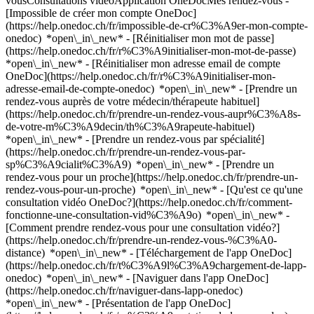
vousConsultations vidéoApplication OneDocMes rendez-vous -
[Impossible de créer mon compte OneDoc]
(https://help.onedoc.ch/fr/impossible-de-cr%C3%A9er-mon-compte-
onedoc) *open\_in\_new* - [Réinitialiser mon mot de passe]
(https://help.onedoc.ch/fr/r%C3%A9initialiser-mon-mot-de-passe)
*open\_in\_new* - [Réinitialiser mon adresse email de compte
OneDoc](https://help.onedoc.ch/fr/r%C3%A9initialiser-mon-
adresse-email-de-compte-onedoc) *open\_in\_new*
- [Prendre un
rendez-vous auprès de votre médecin/thérapeute habituel]
(https://help.onedoc.ch/fr/prendre-un-rendez-vous-aupr%C3%A8s-
de-votre-m%C3%A9decin/th%C3%A9rapeute-habituel)
*open\_in\_new* - [Prendre un rendez-vous par spécialité]
(https://help.onedoc.ch/fr/prendre-un-rendez-vous-par-
sp%C3%A9cialit%C3%A9) *open\_in\_new* - [Prendre un
rendez-vous pour un proche](https://help.onedoc.ch/fr/prendre-un-
rendez-vous-pour-un-proche) *open\_in\_new*
- [Qu'est ce qu'une
consultation vidéo OneDoc?](https://help.onedoc.ch/fr/comment-
fonctionne-une-consultation-vid%C3%A9o) *open\_in\_new* -
[Comment prendre rendez-vous pour une consultation vidéo?]
(https://help.onedoc.ch/fr/prendre-un-rendez-vous-%C3%A0-
distance) *open\_in\_new*
- [Téléchargement de l'app OneDoc]
(https://help.onedoc.ch/fr/t%C3%A9l%C3%A9chargement-de-lapp-
onedoc) *open\_in\_new* - [Naviguer dans l'app OneDoc]
(https://help.onedoc.ch/fr/naviguer-dans-lapp-onedoc)
*open\_in\_new* - [Présentation de l'app OneDoc]