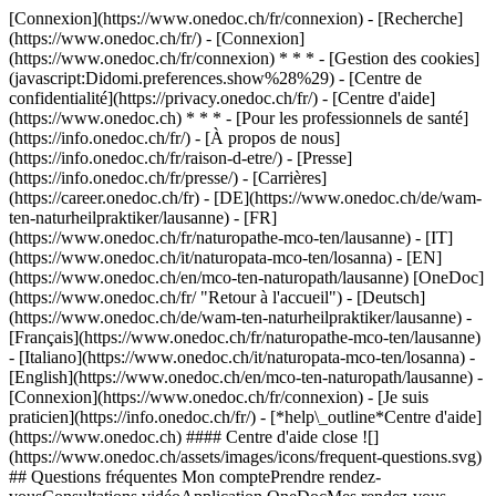
[Connexion](https://www.onedoc.ch/fr/connexion) - [Recherche]
(https://www.onedoc.ch/fr/) - [Connexion]
(https://www.onedoc.ch/fr/connexion) * * * - [Gestion des cookies]
(javascript:Didomi.preferences.show%28%29) - [Centre de
confidentialité](https://privacy.onedoc.ch/fr/) - [Centre d'aide]
(https://www.onedoc.ch) * * * - [Pour les professionnels de santé]
(https://info.onedoc.ch/fr/) - [À propos de nous]
(https://info.onedoc.ch/fr/raison-d-etre/) - [Presse]
(https://info.onedoc.ch/fr/presse/) - [Carrières]
(https://career.onedoc.ch/fr)
- [DE](https://www.onedoc.ch/de/wam-
ten-naturheilpraktiker/lausanne) - [FR]
(https://www.onedoc.ch/fr/naturopathe-mco-ten/lausanne) - [IT]
(https://www.onedoc.ch/it/naturopata-mco-ten/losanna) - [EN]
(https://www.onedoc.ch/en/mco-ten-naturopath/lausanne) [OneDoc]
(https://www.onedoc.ch/fr/ "Retour à l'accueil") - [Deutsch]
(https://www.onedoc.ch/de/wam-ten-naturheilpraktiker/lausanne) -
[Français](https://www.onedoc.ch/fr/naturopathe-mco-ten/lausanne)
- [Italiano](https://www.onedoc.ch/it/naturopata-mco-ten/losanna) -
[English](https://www.onedoc.ch/en/mco-ten-naturopath/lausanne)
-
[Connexion](https://www.onedoc.ch/fr/connexion) - [Je suis
praticien](https://info.onedoc.ch/fr/)
- [*help\_outline*Centre d'aide]
(https://www.onedoc.ch) #### Centre d'aide close ![]
(https://www.onedoc.ch/assets/images/icons/frequent-questions.svg)
## Questions fréquentes Mon comptePrendre rendez-