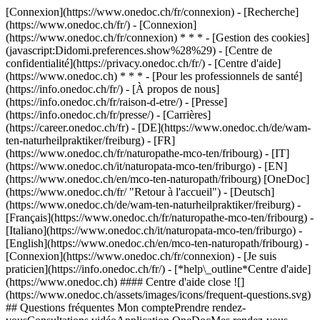
[Connexion](https://www.onedoc.ch/fr/connexion) - [Recherche]
(https://www.onedoc.ch/fr/) - [Connexion]
(https://www.onedoc.ch/fr/connexion) * * * - [Gestion des cookies]
(javascript:Didomi.preferences.show%28%29) - [Centre de
confidentialité](https://privacy.onedoc.ch/fr/) - [Centre d'aide]
(https://www.onedoc.ch) * * * - [Pour les professionnels de santé]
(https://info.onedoc.ch/fr/) - [À propos de nous]
(https://info.onedoc.ch/fr/raison-d-etre/) - [Presse]
(https://info.onedoc.ch/fr/presse/) - [Carrières]
(https://career.onedoc.ch/fr)
- [DE](https://www.onedoc.ch/de/wam-
ten-naturheilpraktiker/freiburg) - [FR]
(https://www.onedoc.ch/fr/naturopathe-mco-ten/fribourg) - [IT]
(https://www.onedoc.ch/it/naturopata-mco-ten/friburgo) - [EN]
(https://www.onedoc.ch/en/mco-ten-naturopath/fribourg) [OneDoc]
(https://www.onedoc.ch/fr/ "Retour à l'accueil") - [Deutsch]
(https://www.onedoc.ch/de/wam-ten-naturheilpraktiker/freiburg) -
[Français](https://www.onedoc.ch/fr/naturopathe-mco-ten/fribourg) -
[Italiano](https://www.onedoc.ch/it/naturopata-mco-ten/friburgo) -
[English](https://www.onedoc.ch/en/mco-ten-naturopath/fribourg)
-
[Connexion](https://www.onedoc.ch/fr/connexion) - [Je suis
praticien](https://info.onedoc.ch/fr/)
- [*help\_outline*Centre d'aide]
(https://www.onedoc.ch) #### Centre d'aide close ![]
(https://www.onedoc.ch/assets/images/icons/frequent-questions.svg)
## Questions fréquentes Mon comptePrendre rendez-