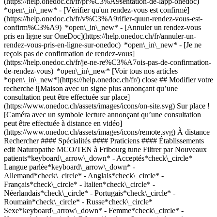
(https://help.onedoc.ch/fr/pr%C3%A9sentation-de-lapp-onedoc)
*open\_in\_new*
- [Vérifier qu'un rendez-vous est confirmé](https://help.onedoc.ch/fr/v%C3%A9rifier-quun-rendez-vous-est-confirm%C3%A9) *open\_in\_new* - [Annuler un rendez-vous pris en ligne sur OneDoc](https://help.onedoc.ch/fr/annuler-un-rendez-vous-pris-en-ligne-sur-onedoc) *open\_in\_new* - [Je ne reçois pas de confirmation de rendez-vous](https://help.onedoc.ch/fr/je-ne-re%C3%A7ois-pas-de-confirmation-de-rendez-vous) *open\_in\_new* [Voir tous nos articles *open\_in\_new*](https://help.onedoc.ch/fr/) close ## Modifier votre recherche ![Maison avec un signe plus annonçant qu’une consultation peut être effectuée sur place](https://www.onedoc.ch/assets/images/icons/on-site.svg) Sur place ![Caméra avec un symbole lecture annonçant qu’une consultation peut être effectuée à distance en vidéo](https://www.onedoc.ch/assets/images/icons/remote.svg) À distance Rechercher #### Spécialités #### Praticiens #### Établissements edit Naturopathe MCO/TEN à Fribourg tune Filtrer par Nouveaux patients*keyboard\_arrow\_down* - Acceptés*check\_circle* Langue parlée*keyboard\_arrow\_down* - Allemand*check\_circle* - Anglais*check\_circle* - Français*check\_circle* - Italien*check\_circle* - Néerlandais*check\_circle* - Portugais*check\_circle* - Roumain*check\_circle* - Russe*check\_circle* Sexe*keyboard\_arrow\_down* - Femme*check\_circle* - Homme*check\_circle* Réseau*keyboard\_arrow\_down* - ASCA*check\_circle* - RME*check\_circle* - NVS*check\_circle* Disponibilité*keyboard\_arrow\_down* - Disponible aujourdhui*check\_circle* - Dans les 3 prochains jours*check\_circle* - Dans les 7 prochains jours*check\_circle* - Dans les 14 prochains jours*check\_circle* # Naturopathe MCO/TEN à Fribourg: prenez rendez-vous en ligne aujourd'hui ## 5 résultats à Fribourg [![Mme Myriam Raemy, naturopathe MCO/TEN à Fribourg](https://assets.onedoc.ch/images/users/a6926232ea4352b057f8122cabf44104ef8fdaf1f2763506501358c0b22fcf2d-small.jpg "Mme Myriam Raemy, naturopathe MCO/TEN à Fribourg")](https://www.onedoc.ch/fr/naturopathe-mco-ten/fribourg/pc3zp/myriam-raemy) ### [Mme Myriam Raemy](https://www.onedoc.ch/fr/naturopathe-mco-ten/fribourg/pc3zp/myriam-raemy) ![Badge indiquant un profil vérifié](https://www.onedoc.ch/assets/images/icons/checkmark.svg) Naturopathe MCO/TEN Cabinet de Myriam Raemy Chemin du Palatinat 27 1700 Fribourg ![Mme Myriam Raemy est affiliée au réseau ASCA](https://assets.onedoc.ch/images/networks/logos/496d325fd4282f2f0a46197dd629fd16fcd2d324839e441a2a65aaa74df08a15-small.png) ![Icône patient avec un signe plus annonçant que le professionnel accepte de nouveaux patients](https://www.onedoc.ch/assets/images/icons/new-patients.svg)Accepte les nouveaux patients [Réserver un RDV](https://www.onedoc.ch/fr/naturopathe-mco-ten/fribourg/pc3zp/myriam-raemy) *chevron\_left* lun. 03 août *chevron\_right* Voir plus de rendez-vous *error\_outline* Une erreur s'est produite lors du chargement des disponibilités [Réessayer](https://www.onedoc.ch) [![M. Wilfried Beijersbergen, naturopathe MCO/TEN à Fribourg](https://assets.onedoc.ch/images/users/a0c199d54b13e1e018e012950122ffb659668a5fcc1d1f4f9f413be4e4a0116e-small.jpg "M. Wilfried Beijersbergen, naturopathe MCO/TEN à Fribourg")](https://www.onedoc.ch/fr/naturopathe-mco-ten/fribourg/pcmpr/wilfried-beijersbergen) ### [M. Wilfried Beijersbergen](https://www.onedoc.ch/fr/naturopathe-mco-ten/fribourg/pcmpr/wilfried-beijersbergen) ![Badge indiquant un profil vérifié](https://www.onedoc.ch/assets/images/icons/checkmark.svg) Naturopathe MCO/TEN Centre Algos Rue de Romont 20 1700 Fribourg ![M. Wilfried Beijersbergen est affilié au réseau RME](https://assets.onedoc.ch/images/networks/logos/a202aabd14cdddb5ff03205af2481fb805645ff903773c55a6c572d22f23762e-small.png) ![Icône patient avec un signe plus annonçant que le professionnel accepte de nouveaux patients](https://www.onedoc.ch/assets/images/icons/new-patients.svg)Accepte les nouveaux patients [Réserver un RDV](https://www.onedoc.ch/fr/naturopathe-mco-ten/fribourg/pcmpr/wilfried-beijersbergen) *chevron\_left* lun. 03 août *chevron\_right* Voir plus de rendez-vous *error\_outline* Une erreur s'est produite lors du chargement des disponibilités [Réessayer](https://www.onedoc.ch) [![Mme CLAUDIA MIRELA MIHALACHE, masseuse thérapeutique à Fribourg](https://assets.onedoc.ch/images/users/719c8ece431ab2bfa9d53612e1dce6a15614e5a1eb8f2b6a01fb37c3c15ab1f2-small.jpg "Mme CLAUDIA MIRELA MIHALACHE, masseuse thérapeutique à Fribourg")](https://www.onedoc.ch/fr/masseuse-therapeutique/fribourg/pcjf0/claudia-mirela-mihalache) ### [Mme CLAUDIA MIRELA MIHALACHE](https://www.onedoc.ch/fr/masseuse-therapeutique/fribourg/pcjf0/claudia-mirela-mihalache) ![Badge indiquant un profil vérifié](https://www.onedoc.ch/assets/images/icons/checkmark.svg) [Masseuse thérapeutique](https://www.onedoc.ch/fr/masseur-therapeutique/fribourg) CABINET DR Gabriela TROISI et Claudia MIHALACHE Route de Beaumont 9 Étage 6 1700 Fribourg ![Mme CLAUDIA MIRELA MIHALACHE est affiliée au réseau ASCA](https://assets.onedoc.ch/images/networks/logos/496d325fd4282f2f0a46197dd629fd16fcd2d324839e441a2a65aaa74df08a15-small.png)![Mme CLAUDIA MIRELA MIHALACHE est affiliée au réseau RME](https://assets.onedoc.ch/images/networks/logos/a202aabd14cdddb5ff03205af2481fb805645ff903773c55a6c572d22f23762e-small.png) ![Icône patient avec un signe plus annonçant que le professionnel accepte de nouveaux patients](https://www.onedoc.ch/assets/images/icons/new-patients.svg)Accepte les nouveaux patients [Réserver un RDV](https://www.onedoc.ch/fr/masseuse-therapeutique/fribourg/pcjf0/claudia-mirela-mihalache) *chevron\_left* lun. 03 août *chevron\_right* Voir plus de rendez-vous *error\_outline* Une erreur s'est produite lors du chargement des disponibilités [Réessayer](https://www.onedoc.ch) [![Mme Myriam Voltz, naturopathe MCO/TEN à Fribourg](https://assets.onedoc.ch/images/users/eb6586042357e68513f1043c394f1342bed38753a29b3f48a5fb56293ead252c-small.png "Mme Myriam Voltz, naturopathe MCO/TEN à Fribourg")](https://www.onedoc.ch/fr/naturopathe-mco-ten/fribourg/pcwrt/myriam-voltz) ### [Mme Myriam Voltz](https://www.onedoc.ch/fr/naturopathe-mco-ten/fribourg/pcwrt/myriam-voltz) ![Badge indiquant un profil vérifié](https://www.onedoc.ch/assets/images/icons/checkmark.svg) Naturopathe MCO/TEN [point f - Centre médical de la femme](https://www.onedoc.ch/fr/cabinet-medical/fribourg/e7w4/point-f-centre-medical-de-la-femme) Rue Hans-Geiler 6 1700 Fribourg ![Mme Myriam Voltz est affiliée au réseau ASCA](https://assets.onedoc.ch/images/networks/logos/496d325fd4282f2f0a46197dd629fd16fcd2d324839e441a2a65aaa74df08a15-small.png)![Mme Myriam Voltz est affiliée au réseau RME](https://assets.onedoc.ch/images/networks/logos/a202aabd14cdddb5ff03205af2481fb805645ff903773c55a6c572d22f23762e-small.png) ![Icône patient avec un signe plus annonçant que le professionnel accepte de nouveaux patients](https://www.onedoc.ch/assets/images/icons/new-patients.svg)Accepte les nouveaux patients [Réserver un RDV](https://www.onedoc.ch/fr/naturopathe-mco-ten/fribourg/pcwrt/myriam-voltz) *chevron\_left* lun. 03 août *chevron\_right* Voir plus de rendez-vous *error\_outline* Une erreur s'est produite lors du chargement des disponibilités [Réessayer](https://www.onedoc.ch) [![Mme Amandine Iselé, naturopathe MCO/TEN à Fribourg](https://assets.onedoc.ch/images/users/529f9898c0efbca66b4615f34b387790a584a10313e23d0cf23701711a82f07b-small.jpg "Mme Amandine Iselé, naturopathe MCO/TEN à Fribourg")](https://www.onedoc.ch/fr/naturopathe-mco-ten/fribourg/pco1g/amandine-isele) ### [Mme Amandine Iselé](https://www.onedoc.ch/fr/naturopathe-mco-ten/fribourg/pco1g/amandine-isele) ![Badge indiquant un profil vérifié](https://www.onedoc.ch/assets/images/icons/checkmark.svg) Naturopathe MCO/TEN Amandine Isele - Naturopathe et Santé au travail Rue des Pilettes 1 1700 Fribourg ![Mme Amandine Iselé est affiliée au réseau RME](https://assets.onedoc.ch/images/networks/logos/a202aabd14cdddb5ff03205af2481fb805645ff903773c55a6c572d22f23762e-small.png) ![Icône patient avec un signe plus annonçant que le professionnel accepte de nouveaux patients](https://www.onedoc.ch/assets/images/icons/new-patients.svg)Accepte les nouveaux patients [Réserver un RDV](https://www.onedoc.ch/fr/naturopathe-mco-ten/fribourg/pco1g/amandine-isele) ## __Naturopathes MCO/TEN__: d'autres spécialistes sont réservables en ligne dans les environs de __Fribourg__ [![Mme Marina Gauter, homéopathe/naturopathe en homéopathie à Chénens](https://assets.onedoc.ch/images/users/6d0daa8ae30b52bc6a5fbdf682a771ca5b80de27f38609d7d8a97f10272b624d-small.png "Mme Marina Gauter, homéopathe/naturopathe en homéopathie à Chénens")](https://www.onedoc.ch/fr/homeopathe-naturopathe-en-homeopathie/chenens/pc344/marina-gauter) ### [Mme Marina Gauter](https://www.onedoc.ch/fr/homeopathe-naturopathe-en-homeopathie/chenens/pc344/marina-gauter) ![Badge indiquant un profil vérifié](https://www.onedoc.ch/assets/images/icons/checkmark.svg) [Homéopathe/naturopathe en homéopathie](https://www.onedoc.ch/fr/homeopathe-naturopathe-en-homeopathie/chenens), [Naturopathe MCO/TEN](https://www.onedoc.ch/fr/naturopathe-mco-ten/chenens) Centre VitaMed Route du Pontet 19 1744 Chénens ![Mme Marina Gauter est affiliée au réseau ASCA](https://assets.onedoc.ch/images/networks/logos/496d325fd4282f2f0a46197dd629fd16fcd2d324839e441a2a65aaa74df08a15-small.png)![Mme Marina Gauter est affiliée au réseau RME](https://assets.onedoc.ch/images/networks/logos/a202aabd14cdddb5ff03205af2481fb805645ff903773c55a6c572d22f23762e-small.png) ![Icône patient avec un signe plus annonçant que le professionnel accepte de nouveaux patients](https://www.onedoc.ch/assets/images/icons/new-patients.svg)Accepte les nouveaux patients [Réserver un RDV](https://www.onedoc.ch/fr/homeopathe-naturopathe-en-homeopathie/chenens/pc344/marina-gauter) [![Mme Marina Gauter, homéopathe/na