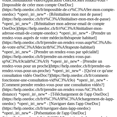
vousConsultations vidéoApplication OneDocMes rendez-vous -
[Impossible de créer mon compte OneDoc]
(https://help.onedoc.ch/fr/impossible-de-cr%C3%A9er-mon-compte-
onedoc) *open\_in\_new* - [Réinitialiser mon mot de passe]
(https://help.onedoc.ch/fr/r%C3%A9initialiser-mon-mot-de-passe)
*open\_in\_new* - [Réinitialiser mon adresse email de compte
OneDoc](https://help.onedoc.ch/fr/r%C3%A9initialiser-mon-
adresse-email-de-compte-onedoc) *open\_in\_new*
- [Prendre un
rendez-vous auprès de votre médecin/thérapeute habituel]
(https://help.onedoc.ch/fr/prendre-un-rendez-vous-aupr%C3%A8s-
de-votre-m%C3%A9decin/th%C3%A9rapeute-habituel)
*open\_in\_new* - [Prendre un rendez-vous par spécialité]
(https://help.onedoc.ch/fr/prendre-un-rendez-vous-par-
sp%C3%A9cialit%C3%A9) *open\_in\_new* - [Prendre un
rendez-vous pour un proche](https://help.onedoc.ch/fr/prendre-un-
rendez-vous-pour-un-proche) *open\_in\_new*
- [Qu'est ce qu'une
consultation vidéo OneDoc?](https://help.onedoc.ch/fr/comment-
fonctionne-une-consultation-vid%C3%A9o) *open\_in\_new* -
[Comment prendre rendez-vous pour une consultation vidéo?]
(https://help.onedoc.ch/fr/prendre-un-rendez-vous-%C3%A0-
distance) *open\_in\_new*
- [Téléchargement de l'app OneDoc]
(https://help.onedoc.ch/fr/t%C3%A9l%C3%A9chargement-de-lapp-
onedoc) *open\_in\_new* - [Naviguer dans l'app OneDoc]
(https://help.onedoc.ch/fr/naviguer-dans-lapp-onedoc)
*open\_in\_new* - [Présentation de l'app OneDoc]