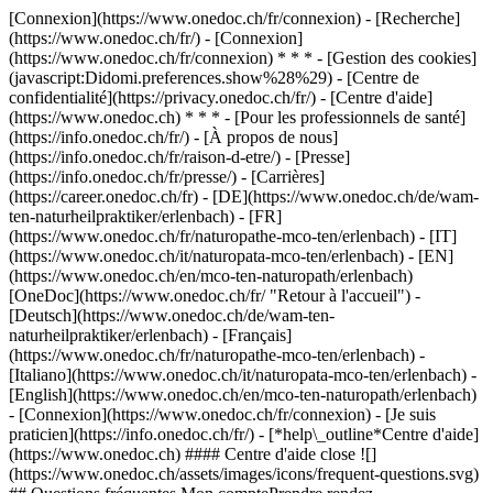
[Connexion](https://www.onedoc.ch/fr/connexion) - [Recherche]
(https://www.onedoc.ch/fr/) - [Connexion]
(https://www.onedoc.ch/fr/connexion) * * * - [Gestion des cookies]
(javascript:Didomi.preferences.show%28%29) - [Centre de
confidentialité](https://privacy.onedoc.ch/fr/) - [Centre d'aide]
(https://www.onedoc.ch) * * * - [Pour les professionnels de santé]
(https://info.onedoc.ch/fr/) - [À propos de nous]
(https://info.onedoc.ch/fr/raison-d-etre/) - [Presse]
(https://info.onedoc.ch/fr/presse/) - [Carrières]
(https://career.onedoc.ch/fr)
- [DE](https://www.onedoc.ch/de/wam-
ten-naturheilpraktiker/erlenbach) - [FR]
(https://www.onedoc.ch/fr/naturopathe-mco-ten/erlenbach) - [IT]
(https://www.onedoc.ch/it/naturopata-mco-ten/erlenbach) - [EN]
(https://www.onedoc.ch/en/mco-ten-naturopath/erlenbach)
[OneDoc](https://www.onedoc.ch/fr/ "Retour à l'accueil") -
[Deutsch](https://www.onedoc.ch/de/wam-ten-
naturheilpraktiker/erlenbach) - [Français]
(https://www.onedoc.ch/fr/naturopathe-mco-ten/erlenbach) -
[Italiano](https://www.onedoc.ch/it/naturopata-mco-ten/erlenbach) -
[English](https://www.onedoc.ch/en/mco-ten-naturopath/erlenbach)
- [Connexion](https://www.onedoc.ch/fr/connexion) - [Je suis
praticien](https://info.onedoc.ch/fr/)
- [*help\_outline*Centre d'aide]
(https://www.onedoc.ch) #### Centre d'aide close ![]
(https://www.onedoc.ch/assets/images/icons/frequent-questions.svg)