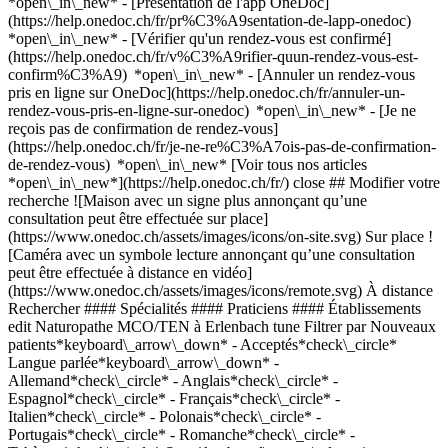
*open\_in\_new* - [Présentation de l'app OneDoc]
(https://help.onedoc.ch/fr/pr%C3%A9sentation-de-lapp-onedoc)
*open\_in\_new*
- [Vérifier qu'un rendez-vous est confirmé](https://help.onedoc.ch/fr/v%C3%A9rifier-quun-rendez-vous-est-confirm%C3%A9) *open\_in\_new* - [Annuler un rendez-vous pris en ligne sur OneDoc](https://help.onedoc.ch/fr/annuler-un-rendez-vous-pris-en-ligne-sur-onedoc) *open\_in\_new* - [Je ne reçois pas de confirmation de rendez-vous](https://help.onedoc.ch/fr/je-ne-re%C3%A7ois-pas-de-confirmation-de-rendez-vous) *open\_in\_new* [Voir tous nos articles *open\_in\_new*](https://help.onedoc.ch/fr/) close ## Modifier votre recherche ![Maison avec un signe plus annonçant qu’une consultation peut être effectuée sur place](https://www.onedoc.ch/assets/images/icons/on-site.svg) Sur place ![Caméra avec un symbole lecture annonçant qu’une consultation peut être effectuée à distance en vidéo](https://www.onedoc.ch/assets/images/icons/remote.svg) À distance Rechercher #### Spécialités #### Praticiens #### Établissements edit Naturopathe MCO/TEN à Erlenbach tune Filtrer par Nouveaux patients*keyboard\_arrow\_down* - Acceptés*check\_circle* Langue parlée*keyboard\_arrow\_down* - Allemand*check\_circle* - Anglais*check\_circle* - Espagnol*check\_circle* - Français*check\_circle* - Italien*check\_circle* - Polonais*check\_circle* - Portugais*check\_circle* - Romanche*check\_circle* - Tchèque*check\_circle* Sexe*keyboard\_arrow\_down* - Femme*check\_circle* - Homme*check\_circle* Réseau*keyboard\_arrow\_down* - ASCA*check\_circle* - RME*check\_circle* - NVS*check\_circle* Disponibilité*keyboard\_arrow\_down* - Disponible aujourdhui*check\_circle* - Dans les 3 prochains jours*check\_circle* - Dans les 7 prochains jours*check\_circle* - Dans les 14 prochains jours*check\_circle* # __Naturopathe MCO/TEN__ à __Erlenbach__: prenez rendez-vous en ligne aujourd'hui ## 1 résultat à Erlenbach [![Mme Cristiane Cardoso Schneider, thérapeute en nutrition MCO à Erlenbach](https://assets.onedoc.ch/images/users/280cc5f5f64bbf08fe36497eda4bd9c47c96ee151daf2777837c53588fb2a9c2-small.jpg "Mme Cristiane Cardoso Schneider, thérapeute en nutrition MCO à Erlenbach")](https://www.onedoc.ch/fr/therapeute-en-nutrition-mco/erlenbach/pc0ti/cristiane-cardoso-schneider) ### [Mme Cristiane Cardoso Schneider](https://www.onedoc.ch/fr/therapeute-en-nutrition-mco/erlenbach/pc0ti/cristiane-cardoso-schneider) ![Badge indiquant un profil vérifié](https://www.onedoc.ch/assets/images/icons/checkmark.svg) [Thérapeute en nutrition MCO](https://www.onedoc.ch/fr/therapeute-en-nutrition-mco/erlenbach), Naturopathe MCO/TEN Praxis Zürisee & Health for Beauty Erlenbach Zollerstrasse 25 8703 Erlenbach ![Mme Cristiane Cardoso Schneider est affiliée au réseau ASCA](https://assets.onedoc.ch/images/networks/logos/496d325fd4282f2f0a46197dd629fd16fcd2d324839e441a2a65aaa74df08a15-small.png)![Mme Cristiane Cardoso Schneider est affiliée au réseau RME](https://assets.onedoc.ch/images/networks/logos/a202aabd14cdddb5ff03205af2481fb805645ff903773c55a6c572d22f23762e-small.png)![Mme Cristiane Cardoso Schneider est affiliée au réseau NVS](https://assets.onedoc.ch/images/networks/logos/9a2241fd4e36c4b6fa68d6b2b5a7d8e03f1311a3e91f86936a143e15035d5cb6-small.png) ![Icône patient avec un signe plus annonçant que le professionnel accepte de nouveaux patients](https://www.onedoc.ch/assets/images/icons/new-patients.svg)Accepte les nouveaux patients [Réserver un RDV](https://www.onedoc.ch/fr/therapeute-en-nutrition-mco/erlenbach/pc0ti/cristiane-cardoso-schneider) Expertises:[Diabète](https://www.onedoc.ch/fr/diabete/erlenbach), [Troubles du comportement alimentaire](https://www.onedoc.ch/fr/troubles-du-comportement-alimentaire/erlenbach), [Céphalée et migraine](https://www.onedoc.ch/fr/cephalee-et-migraine/erlenbach), [Burn out](https://www.onedoc.ch/fr/burn-out/erlenbach), [Conseil conjugal et familial](https://www.onedoc.ch/fr/conseil-conjugal-et-familial/erlenbach), [Dermapen](https://www.onedoc.ch/fr/dermapen/erlenbach), [Traitement anti-rides](https://www.onedoc.ch/fr/traitement-anti-rides/erlenbach), [Microneedling](https://www.onedoc.ch/fr/microneedling/erlenbach), [Radiofréquence](https://www.onedoc.ch/fr/radiofrequence/erlenbach), [Hydrafacial](https://www.onedoc.ch/fr/hydrafacial/erlenbach), [Traitement des taches pigmentaires](https://www.onedoc.ch/fr/traitement-des-taches-pigmentaires/erlenbach), [Peeling](https://www.onedoc.ch/fr/peeling/erlenbach), [Photomodulation | LED](https://www.onedoc.ch/fr/photomodulation-led/erlenbach), [Traitement des cicatrices](https://www.onedoc.ch/fr/traitement-des-cicatrices/erlenbach), [Microdermabrasion](https://www.onedoc.ch/fr/microdermabrasion/erlenbach), [Cryolipolyse](https://www.onedoc.ch/fr/cryolipolyse/erlenbach), [Épilation laser](https://www.onedoc.ch/fr/epilation-laser/erlenbach)Voir plus *chevron\_left* lun. 03 août *chevron\_right* Voir plus de rendez-vous *error\_outline* Une erreur s'est produite lors du chargement des disponibilités [Réessayer](https://www.onedoc.ch) Expertises:[Diabète](https://www.onedoc.ch/fr/diabete/erlenbach), [Troubles du comportement alimentaire](https://www.onedoc.ch/fr/troubles-du-comportement-alimentaire/erlenbach), [Céphalée et migraine](https://www.onedoc.ch/fr/cephalee-et-migraine/erlenbach), [Burn out](https://www.onedoc.ch/fr/burn-out/erlenbach), [Conseil conjugal et familial](https://www.onedoc.ch/fr/conseil-conjugal-et-familial/erlenbach), [Dermapen](https://www.onedoc.ch/fr/dermapen/erlenbach), [Traitement anti-rides](https://www.onedoc.ch/fr/traitement-anti-rides/erlenbach), [Microneedling](https://www.onedoc.ch/fr/microneedling/erlenbach), [Radiofréquence](https://www.onedoc.ch/fr/radiofrequence/erlenbach), [Hydrafacial](https://www.onedoc.ch/fr/hydrafacial/erlenbach), [Traitement des taches pigmentaires](https://www.onedoc.ch/fr/traitement-des-taches-pigmentaires/erlenbach), [Peeling](https://www.onedoc.ch/fr/peeling/erlenbach), [Photomodulation | LED](https://www.onedoc.ch/fr/photomodulation-led/erlenbach), [Traitement des cicatrices](https://www.onedoc.ch/fr/traitement-des-cicatrices/erlenbach), [Microdermabrasion](https://www.onedoc.ch/fr/microdermabrasion/erlenbach), [Cryolipolyse](https://www.onedoc.ch/fr/cryolipolyse/erlenbach), [Épilation laser](https://www.onedoc.ch/fr/epilation-laser/erlenbach)Voir plus ## __Naturopathes MCO/TEN__: d'autres spécialistes sont réservables en ligne dans les environs de __Erlenbach__ [![Mme Michèle Allemann, masseuse classique à Küsnacht](https://assets.onedoc.ch/images/users/5c40a637fa2276b09e37773fcaaaf93bd0c931bfac2a5d8e0abed509b7dff8d5-small.png "Mme Michèle Allemann, masseuse classique à Küsnacht")](https://www.onedoc.ch/fr/masseuse-classique/kusnacht/pcgoy/michele-allemann) ### [Mme Michèle Allemann](https://www.onedoc.ch/fr/masseuse-classique/kusnacht/pcgoy/michele-allemann) ![Badge indiquant un profil vérifié](https://www.onedoc.ch/assets/images/icons/checkmark.svg) [Masseuse classique](https://www.onedoc.ch/fr/masseur-classique/kusnacht), [Naturopathe MCO/TEN](https://www.onedoc.ch/fr/naturopathe-mco-ten/kusnacht) [Origin-Massage Küsnacht/Betula](https://www.onedoc.ch/fr/cabinet-paramedical/kusnacht/e5dk/origin-massage-kusnacht-betula) Alte Landstrasse 145 8700 Küsnacht ![Mme Michèle Allemann est affiliée au réseau RME](https://assets.onedoc.ch/images/networks/logos/a202aabd14cdddb5ff03205af2481fb805645ff903773c55a6c572d22f23762e-small.png) ![Icône patient avec un signe plus annonçant que le professionnel accepte de nouveaux patients](https://www.onedoc.ch/assets/images/icons/new-patients.svg)Accepte les nouveaux patients [Réserver un RDV](https://www.onedoc.ch/fr/masseuse-classique/kusnacht/pcgoy/michele-allemann) *chevron\_left* lun. 03 août *chevron\_right* Voir plus de rendez-vous *error\_outline* Une erreur s'est produite lors du chargement des disponibilités [Réessayer](https://www.onedoc.ch) [![Mme Christine Gerber Coninx, masseuse classique à Küsnacht](https://assets.onedoc.ch/images/users/82638fbf0629c70b437643577042583ede691bad92d312614685b33e95830d6c-small.jpg "Mme Christine Gerber Coninx, masseuse classique à Küsnacht")](https://www.onedoc.ch/fr/masseuse-classique/kusnacht/pcgoz/christine-gerber-coninx) ### [Mme Christine Gerber Coninx](https://www.onedoc.ch/fr/masseuse-classique/kusnacht/pcgoz/christine-gerber-coninx) ![Badge indiquant un profil vérifié](https://www.onedoc.ch/assets/images/icons/checkmark.svg) [Masseuse classique](https://www.onedoc.ch/fr/masseur-classique/kusnacht), [Naturopathe MCO/TEN](https://www.onedoc.ch/fr/naturopathe-mco-ten/kusnacht) [Origin-Massage Küsnacht/Betula](https://www.onedoc.ch/fr/cabinet-paramedical/kusnacht/e5dk/origin-massage-kusnacht-betula) Alte Landstrasse 145 8700 Küsnacht ![Mme Christine Gerber Coninx est affiliée au réseau RME](https://assets.onedoc.ch/images/networks/logos/a202aabd14cdddb5ff03205af2481fb805645ff903773c55a6c572d22f23762e-small.png) ![Icône patient avec un signe plus annonçant que le professionnel accepte de nouveaux patients](https://www.onedoc.ch/assets/images/icons/new-patients.svg)Accepte les nouveaux patients [Réserver un RDV](https://www.onedoc.ch/fr/masseuse-classique/kusnacht/pcgoz/christine-gerber-coninx) *chevron\_left* lun. 03 août *chevron\_right* Voir plus de rendez-vous *error\_outline* Une erreur s'est produite lors du chargement des disponibilités [Réessayer](https://www.onedoc.ch) [![Mme Louine Welter, masseuse classique à Zurich](https://assets.onedoc.ch/images/users/fdfae8f732e63e3e5b18af735903a79e403761e733f99e4ddeb0be8a07bce5af-small.jpg "Mme Louine Welter, masseuse classique à Zurich")](https://www.onedoc.ch/fr/masseuse-classique/zurich/pc4fz/louine-welter) ### [Mme Louine Welter](https://www.onedoc.ch/fr/masseuse-classique/zurich/pc4fz/louine-welter) ![Badge indiquant un profil vérifié](https://www.onedoc.ch/assets/images/icons/checkmark.svg) [Masseuse classique](https://www.onedoc.ch/fr/masseur-classique/zurich), [Naturopathe MCO/TEN](https://www.onedoc.ch/fr/naturo