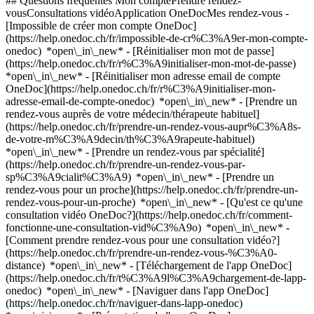
## Questions fréquentes Mon comptePrendre rendez-
vousConsultations vidéoApplication OneDocMes rendez-vous -
[Impossible de créer mon compte OneDoc]
(https://help.onedoc.ch/fr/impossible-de-cr%C3%A9er-mon-compte-
onedoc) *open\_in\_new* - [Réinitialiser mon mot de passe]
(https://help.onedoc.ch/fr/r%C3%A9initialiser-mon-mot-de-passe)
*open\_in\_new* - [Réinitialiser mon adresse email de compte
OneDoc](https://help.onedoc.ch/fr/r%C3%A9initialiser-mon-
adresse-email-de-compte-onedoc) *open\_in\_new*
- [Prendre un
rendez-vous auprès de votre médecin/thérapeute habituel]
(https://help.onedoc.ch/fr/prendre-un-rendez-vous-aupr%C3%A8s-
de-votre-m%C3%A9decin/th%C3%A9rapeute-habituel)
*open\_in\_new* - [Prendre un rendez-vous par spécialité]
(https://help.onedoc.ch/fr/prendre-un-rendez-vous-par-
sp%C3%A9cialit%C3%A9) *open\_in\_new* - [Prendre un
rendez-vous pour un proche](https://help.onedoc.ch/fr/prendre-un-
rendez-vous-pour-un-proche) *open\_in\_new*
- [Qu'est ce qu'une
consultation vidéo OneDoc?](https://help.onedoc.ch/fr/comment-
fonctionne-une-consultation-vid%C3%A9o) *open\_in\_new* -
[Comment prendre rendez-vous pour une consultation vidéo?]
(https://help.onedoc.ch/fr/prendre-un-rendez-vous-%C3%A0-
distance) *open\_in\_new*
- [Téléchargement de l'app OneDoc]
(https://help.onedoc.ch/fr/t%C3%A9l%C3%A9chargement-de-lapp-
onedoc) *open\_in\_new* - [Naviguer dans l'app OneDoc]
(https://help.onedoc.ch/fr/naviguer-dans-lapp-onedoc)