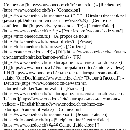
[Connexion](https://www.onedoc.ch/fr/connexion) - [Recherche]
(https://www.onedoc.ch/fr/) - [Connexion]
(https://www.onedoc.ch/fr/connexion) * * * - [Gestion des cookies]
(javascript:Didomi.preferences.show%28%29) - [Centre de
confidentialité](https://privacy.onedoc.ch/fr/) - [Centre d'aide]
(https://www.onedoc.ch) * * * - [Pour les professionnels de santé]
(https://info.onedoc.ch/fr/) - [À propos de nous]
(https://info.onedoc.ch/fr/raison-d-etre/) - [Presse]
(https://info.onedoc.ch/fr/presse/) - [Carrières]
(https://career.onedoc.ch/fr)
- [DE](https://www.onedoc.ch/de/wam-
ten-naturheilpraktiker/kanton-wallis) - [FR]
(https://www.onedoc.ch/fr/naturopathe-mco-ten/canton-du-valais) -
[IT](https://www.onedoc.ch/it/naturopata-mco-ten/cantone-vallese) -
[EN](https://www.onedoc.ch/en/mco-ten-naturopath/canton-of-
valais) [OneDoc](https://www.onedoc.ch/fr/ "Retour à l'accueil") -
[Deutsch](https://www.onedoc.ch/de/wam-ten-
naturheilpraktiker/kanton-wallis) - [Français]
(https://www.onedoc.ch/fr/naturopathe-mco-ten/canton-du-valais) -
[Italiano](https://www.onedoc.ch/it/naturopata-mco-ten/cantone-
vallese) - [English](https://www.onedoc.ch/en/mco-ten-
naturopath/canton-of-valais)
- [Connexion]
(https://www.onedoc.ch/fr/connexion) - [Je suis praticien]
(https://info.onedoc.ch/fr/)
- [*help\_outline*Centre d'aide]
(https://www.onedoc.ch) #### Centre d'aide close ![]