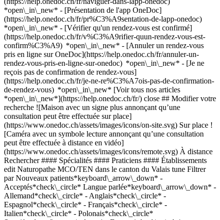
(https://help.onedoc.ch/fr/naviguer-dans-lapp-onedoc)
*open\_in\_new* - [Présentation de l'app OneDoc]
(https://help.onedoc.ch/fr/pr%C3%A9sentation-de-lapp-onedoc)
*open\_in\_new*
- [Vérifier qu'un rendez-vous est confirmé](https://help.onedoc.ch/fr/v%C3%A9rifier-quun-rendez-vous-est-confirm%C3%A9) *open\_in\_new* - [Annuler un rendez-vous pris en ligne sur OneDoc](https://help.onedoc.ch/fr/annuler-un-rendez-vous-pris-en-ligne-sur-onedoc) *open\_in\_new* - [Je ne reçois pas de confirmation de rendez-vous](https://help.onedoc.ch/fr/je-ne-re%C3%A7ois-pas-de-confirmation-de-rendez-vous) *open\_in\_new* [Voir tous nos articles *open\_in\_new*](https://help.onedoc.ch/fr/) close ## Modifier votre recherche ![Maison avec un signe plus annonçant qu’une consultation peut être effectuée sur place](https://www.onedoc.ch/assets/images/icons/on-site.svg) Sur place ![Caméra avec un symbole lecture annonçant qu’une consultation peut être effectuée à distance en vidéo](https://www.onedoc.ch/assets/images/icons/remote.svg) À distance Rechercher #### Spécialités #### Praticiens #### Établissements edit Naturopathe MCO/TEN dans le canton du Valais tune Filtrer par Nouveaux patients*keyboard\_arrow\_down* - Acceptés*check\_circle* Langue parlée*keyboard\_arrow\_down* - Allemand*check\_circle* - Anglais*check\_circle* - Espagnol*check\_circle* - Français*check\_circle* - Italien*check\_circle* - Polonais*check\_circle* Sexe*keyboard\_arrow\_down* - Femme*check\_circle* - Homme*check\_circle* Réseau*keyboard\_arrow\_down* - ASCA*check\_circle* - RME*check\_circle* Disponibilité*keyboard\_arrow\_down* - Disponible aujourdhui*check\_circle* - Dans les 3 prochains jours*check\_circle* - Dans les 7 prochains jours*check\_circle* - Dans les 14 prochains jours*check\_circle* # Naturopathe MCO/TEN dans le canton du Valais: prenez rendez-vous en ligne aujourd'hui [![Mme Sara Mock, naturopathe MCO/TEN à Martigny](https://assets.onedoc.ch/images/users/4aa4bc1b0fd22158df288a758933f5089ccd8d61c8ee27083f8b98634f30c6cd-small.jpg "Mme Sara Mock, naturopathe MCO/TEN à Martigny")](https://www.onedoc.ch/fr/naturopathe-mco-ten/martigny/pcyvy/sara-mock) ### [Mme Sara Mock](https://www.onedoc.ch/fr/naturopathe-mco-ten/martigny/pcyvy/sara-mock) ![Badge indiquant un profil vérifié](https://www.onedoc.ch/assets/images/icons/checkmark.svg) [Naturopathe MCO/TEN](https://www.onedoc.ch/fr/naturopathe-mco-ten/martigny) Almacita Rue du Saule 12 1920 Martigny ![Mme Sara Mock est affiliée au réseau ASCA](https://assets.onedoc.ch/images/networks/logos/496d325fd4282f2f0a46197dd629fd16fcd2d324839e441a2a65aaa74df08a15-small.png) ![Icône patient avec un signe plus annonçant que le professionnel accepte de nouveaux patients](https://www.onedoc.ch/assets/images/icons/new-patients.svg)Accepte les nouveaux patients [Réserver un RDV](https://www.onedoc.ch/fr/naturopathe-mco-ten/martigny/pcyvy/sara-mock) *chevron\_left* lun. 03 août *chevron\_right* Voir plus de rendez-vous *error\_outline* Une erreur s'est produite lors du chargement des disponibilités [Réessayer](https://www.onedoc.ch) [![Mme Sabrina Altherr, naturopathe MCO/TEN à Val de Bagnes](https://assets.onedoc.ch/images/users/5f0fca47c0fc5a1e2c8f1f88f0a2432f6ab480c1734116c43f43876c26682a6f-small.jpg "Mme Sabrina Altherr, naturopathe MCO/TEN à Val de Bagnes")](https://www.onedoc.ch/fr/naturopathe-mco-ten/val-de-bagnes/pcygg/sabrina-altherr) ### [Mme Sabrina Altherr](https://www.onedoc.ch/fr/naturopathe-mco-ten/val-de-bagnes/pcygg/sabrina-altherr) ![Badge indiquant un profil vérifié](https://www.onedoc.ch/assets/images/icons/checkmark.svg) [Naturopathe MCO/TEN](https://www.onedoc.ch/fr/naturopathe-mco-ten/val-de-bagnes) Verbien-être Rue de Médran 6 1936 Val de Bagnes ![Mme Sabrina Altherr est affiliée au réseau ASCA](https://assets.onedoc.ch/images/networks/logos/496d325fd4282f2f0a46197dd629fd16fcd2d324839e441a2a65aaa74df08a15-small.png)![Mme Sabrina Altherr est affiliée au réseau RME](https://assets.onedoc.ch/images/networks/logos/a202aabd14cdddb5ff03205af2481fb805645ff903773c55a6c572d22f23762e-small.png) ![Icône patient avec un signe plus annonçant que le professionnel accepte de nouveaux patients](https://www.onedoc.ch/assets/images/icons/new-patients.svg)Accepte les nouveaux patients [Réserver un RDV](https://www.onedoc.ch/fr/naturopathe-mco-ten/val-de-bagnes/pcygg/sabrina-altherr) *chevron\_left* lun. 03 août *chevron\_right* Voir plus de rendez-vous *error\_outline* Une erreur s'est produite lors du chargement des disponibilités [Réessayer](https://www.onedoc.ch) [![Mme Elisa Neyret, thérapeute en biorésonance à Martigny](https://assets.onedoc.ch/images/users/de3d49dd22d20c34e5a0fc0f4e448cd7d280049846aecdf5f118bc5e2a616243-small.jpg "Mme Elisa Neyret, thérapeute en biorésonance à Martigny")](https://www.onedoc.ch/fr/therapeute-en-bioresonance/martigny/pcy2l/elisa-neyret) ### [Mme Elisa Neyret](https://www.onedoc.ch/fr/therapeute-en-bioresonance/martigny/pcy2l/elisa-neyret) ![Badge indiquant un profil vérifié](https://www.onedoc.ch/assets/images/icons/checkmark.svg) [Thérapeute en biorésonance](https://www.onedoc.ch/fr/therapeute-en-bioresonance/martigny), [Naturopathe MCO/TEN](https://www.onedoc.ch/fr/naturopathe-mco-ten/martigny) Natura pathos c/o Espace Soleil Rue des Bonnes-Luites 70 1920 Martigny ![Mme Elisa Neyret est affiliée au réseau ASCA](https://assets.onedoc.ch/images/networks/logos/496d325fd4282f2f0a46197dd629fd16fcd2d324839e441a2a65aaa74df08a15-small.png)![Mme Elisa Neyret est affiliée au réseau RME](https://assets.onedoc.ch/images/networks/logos/a202aabd14cdddb5ff03205af2481fb805645ff903773c55a6c572d22f23762e-small.png) ![Icône caméra avec un symbole lecture annonçant que le professionnel de santé propose des consultations vidéo](https://www.onedoc.ch/assets/images/icons/video-consultations.svg)Consultations vidéo disponibles ![Icône patient avec un signe plus annonçant que le professionnel accepte de nouveaux patients](https://www.onedoc.ch/assets/images/icons/new-patients.svg)Accepte les nouveaux patients [Réserver un RDV](https://www.onedoc.ch/fr/therapeute-en-bioresonance/martigny/pcy2l/elisa-neyret) *chevron\_left* lun. 03 août *chevron\_right* Voir plus de rendez-vous *error\_outline* Une erreur s'est produite lors du chargement des disponibilités [Réessayer](https://www.onedoc.ch) [![Mme Marie Schlatter, naturopathe MCO/TEN à Port-Valais](https://assets.onedoc.ch/images/users/62d9adf6a3562e748e70e43d93a180828c040d4b3bbdf714cddcc26b6eb4d4de-small.jpg "Mme Marie Schlatter, naturopathe MCO/TEN à Port-Valais")](https://www.onedoc.ch/fr/naturopathe-mco-ten/port-valais/pco2x/marie-schlatter) ### [Mme Marie Schlatter](https://www.onedoc.ch/fr/naturopathe-mco-ten/port-valais/pco2x/marie-schlatter) ![Badge indiquant un profil vérifié](https://www.onedoc.ch/assets/images/icons/checkmark.svg) [Naturopathe MCO/TEN](https://www.onedoc.ch/fr/naturopathe-mco-ten/port-valais) Marie Schlatter Les Vieilles Chenevières 74 1897 Port-Valais ![Mme Marie Schlatter est affiliée au réseau ASCA](https://assets.onedoc.ch/images/networks/logos/496d325fd4282f2f0a46197dd629fd16fcd2d324839e441a2a65aaa74df08a15-small.png)![Mme Marie Schlatter est affiliée au réseau RME](https://assets.onedoc.ch/images/networks/logos/a202aabd14cdddb5ff03205af2481fb805645ff903773c55a6c572d22f23762e-small.png) ![Icône patient avec un signe plus annonçant que le professionnel accepte de nouveaux patients](https://www.onedoc.ch/assets/images/icons/new-patients.svg)Accepte les nouveaux patients [Réserver un RDV](https://www.onedoc.ch/fr/naturopathe-mco-ten/port-valais/pco2x/marie-schlatter) *chevron\_left* lun. 03 août *chevron\_right* Voir plus de rendez-vous *error\_outline* Une erreur s'est produite lors du chargement des disponibilités [Réessayer](https://www.onedoc.ch) [![Mme Gaëlle Tornay Formaz, naturopathe MCO/TEN à Martigny](https://assets.onedoc.ch/images/users/67fca571cf4bcec767a77a3868cca77c2c038edc56905152651afeb7415736fe-small.jpg "Mme Gaëlle Tornay Formaz, naturopathe MCO/TEN à Martigny")](https://www.onedoc.ch/fr/naturopathe-mco-ten/martigny/pc1b0/gaelle-tornay-formaz) ### [Mme Gaëlle Tornay Formaz](https://www.onedoc.ch/fr/naturopathe-mco-ten/martigny/pc1b0/gaelle-tornay-formaz) ![Badge indiquant un profil vérifié](https://www.onedoc.ch/assets/images/icons/checkmark.svg) [Naturopathe MCO/TEN](https://www.onedoc.ch/fr/naturopathe-mco-ten/martigny) [bulle douceur](https://www.onedoc.ch/fr/cabinet-paramedical/martigny/ebed6/bulle-douceur) Rue de Plaisance 1 1920 Martigny ![Mme Gaëlle Tornay Formaz est affiliée au réseau ASCA](https://assets.onedoc.ch/images/networks/logos/496d325fd4282f2f0a46197dd629fd16fcd2d324839e441a2a65aaa74df08a15-small.png) ![Icône patient avec un signe plus annonçant que le professionnel accepte de nouveaux patients](https://www.onedoc.ch/assets/images/icons/new-patients.svg)Accepte les nouveaux patients [Réserver un RDV](https://www.onedoc.ch/fr/naturopathe-mco-ten/martigny/pc1b0/gaelle-tornay-formaz) [![Mme Claudia Bétrisey, naturopathe MCO/TEN à Ayent](https://assets.onedoc.ch/images/users/d7818c5d65704362f33648aa1c0fce5b0388dfb071c7f1a917fd405b9e907442-small.jpg "Mme Claudia Bétrisey, naturopathe MCO/TEN à Ayent")](https://www.onedoc.ch/fr/naturopathe-mco-ten/ayent/pcx4v/claudia-betrisey) ### [Mme Claudia Bétrisey](https://www.onedoc.ch/fr/naturopathe-mco-ten/ayent/pcx4v/claudia-betrisey) ![Badge indiquant un profil vérifié](https://www.onedoc.ch/assets/images/icons/checkmark.svg) [Naturopathe MCO/TEN](https://www.onedoc.ch/fr/naturopathe-mco-ten/ayent) Envols | Cabinet de Mme Bétrisey Route de Luc 7 1966 Ayent ![Mme Claudia Bétrisey est affiliée au réseau ASCA](https://assets.onedoc.ch/images/networks/logos/496d325fd4282f2f0a46197dd629fd16fcd2d324839e441a2a65aaa74df08a15-small.png) ![Icône patient avec un signe plus annonçant que le professionnel accepte de nouveaux patients](https://www.onedoc.ch/assets/images/icons/new-patients.svg)Accepte les nouveaux patients [Réserver un RDV](https://www.onedoc.ch/fr/naturopathe-mco-ten/ayent/pcx4v/claudia-betri