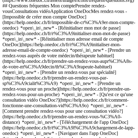
(https://www.onedoc.ch/assets/images/icons/frequent-questions.svg)
## Questions fréquentes Mon comptePrendre rendez-
vousConsultations vidéoApplication OneDocMes rendez-vous -
[Impossible de créer mon compte OneDoc]
(https://help.onedoc.ch/fr/impossible-de-cr%C3%A9er-mon-compte-
onedoc) *open\_in\_new* - [Réinitialiser mon mot de passe]
(https://help.onedoc.ch/fr/r%C3%A9initialiser-mon-mot-de-passe)
*open\_in\_new* - [Réinitialiser mon adresse email de compte
OneDoc](https://help.onedoc.ch/fr/r%C3%A9initialiser-mon-
adresse-email-de-compte-onedoc) *open\_in\_new*
- [Prendre un
rendez-vous auprès de votre médecin/thérapeute habituel]
(https://help.onedoc.ch/fr/prendre-un-rendez-vous-aupr%C3%A8s-
de-votre-m%C3%A9decin/th%C3%A9rapeute-habituel)
*open\_in\_new* - [Prendre un rendez-vous par spécialité]
(https://help.onedoc.ch/fr/prendre-un-rendez-vous-par-
sp%C3%A9cialit%C3%A9) *open\_in\_new* - [Prendre un
rendez-vous pour un proche](https://help.onedoc.ch/fr/prendre-un-
rendez-vous-pour-un-proche) *open\_in\_new*
- [Qu'est ce qu'une
consultation vidéo OneDoc?](https://help.onedoc.ch/fr/comment-
fonctionne-une-consultation-vid%C3%A9o) *open\_in\_new* -
[Comment prendre rendez-vous pour une consultation vidéo?]
(https://help.onedoc.ch/fr/prendre-un-rendez-vous-%C3%A0-
distance) *open\_in\_new*
- [Téléchargement de l'app OneDoc]
(https://help.onedoc.ch/fr/t%C3%A9l%C3%A9chargement-de-lapp-
onedoc) *open\_in\_new* - [Naviguer dans l'app OneDoc]