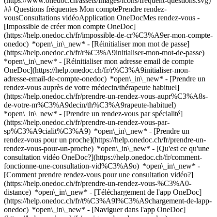
(https://www.onedoc.ch/assets/images/icons/frequent-questions.svg)
## Questions fréquentes Mon comptePrendre rendez-
vousConsultations vidéoApplication OneDocMes rendez-vous -
[Impossible de créer mon compte OneDoc]
(https://help.onedoc.ch/fr/impossible-de-cr%C3%A9er-mon-compte-
onedoc) *open\_in\_new* - [Réinitialiser mon mot de passe]
(https://help.onedoc.ch/fr/r%C3%A9initialiser-mon-mot-de-passe)
*open\_in\_new* - [Réinitialiser mon adresse email de compte
OneDoc](https://help.onedoc.ch/fr/r%C3%A9initialiser-mon-
adresse-email-de-compte-onedoc) *open\_in\_new*
- [Prendre un
rendez-vous auprès de votre médecin/thérapeute habituel]
(https://help.onedoc.ch/fr/prendre-un-rendez-vous-aupr%C3%A8s-
de-votre-m%C3%A9decin/th%C3%A9rapeute-habituel)
*open\_in\_new* - [Prendre un rendez-vous par spécialité]
(https://help.onedoc.ch/fr/prendre-un-rendez-vous-par-
sp%C3%A9cialit%C3%A9) *open\_in\_new* - [Prendre un
rendez-vous pour un proche](https://help.onedoc.ch/fr/prendre-un-
rendez-vous-pour-un-proche) *open\_in\_new*
- [Qu'est ce qu'une
consultation vidéo OneDoc?](https://help.onedoc.ch/fr/comment-
fonctionne-une-consultation-vid%C3%A9o) *open\_in\_new* -
[Comment prendre rendez-vous pour une consultation vidéo?]
(https://help.onedoc.ch/fr/prendre-un-rendez-vous-%C3%A0-
distance) *open\_in\_new*
- [Téléchargement de l'app OneDoc]
(https://help.onedoc.ch/fr/t%C3%A9l%C3%A9chargement-de-lapp-
onedoc) *open\_in\_new* - [Naviguer dans l'app OneDoc]