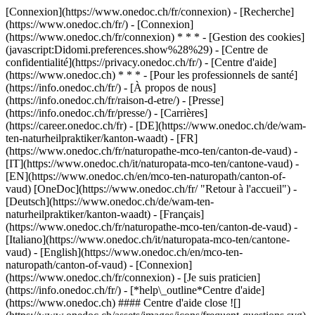
[Connexion](https://www.onedoc.ch/fr/connexion) - [Recherche]
(https://www.onedoc.ch/fr/) - [Connexion]
(https://www.onedoc.ch/fr/connexion) * * * - [Gestion des cookies]
(javascript:Didomi.preferences.show%28%29) - [Centre de
confidentialité](https://privacy.onedoc.ch/fr/) - [Centre d'aide]
(https://www.onedoc.ch) * * * - [Pour les professionnels de santé]
(https://info.onedoc.ch/fr/) - [À propos de nous]
(https://info.onedoc.ch/fr/raison-d-etre/) - [Presse]
(https://info.onedoc.ch/fr/presse/) - [Carrières]
(https://career.onedoc.ch/fr)
- [DE](https://www.onedoc.ch/de/wam-
ten-naturheilpraktiker/kanton-waadt) - [FR]
(https://www.onedoc.ch/fr/naturopathe-mco-ten/canton-de-vaud) -
[IT](https://www.onedoc.ch/it/naturopata-mco-ten/cantone-vaud) -
[EN](https://www.onedoc.ch/en/mco-ten-naturopath/canton-of-
vaud) [OneDoc](https://www.onedoc.ch/fr/ "Retour à l'accueil") -
[Deutsch](https://www.onedoc.ch/de/wam-ten-
naturheilpraktiker/kanton-waadt) - [Français]
(https://www.onedoc.ch/fr/naturopathe-mco-ten/canton-de-vaud) -
[Italiano](https://www.onedoc.ch/it/naturopata-mco-ten/cantone-
vaud) - [English](https://www.onedoc.ch/en/mco-ten-
naturopath/canton-of-vaud)
- [Connexion]
(https://www.onedoc.ch/fr/connexion) - [Je suis praticien]
(https://info.onedoc.ch/fr/)
- [*help\_outline*Centre d'aide]
(https://www.onedoc.ch) #### Centre d'aide close ![]