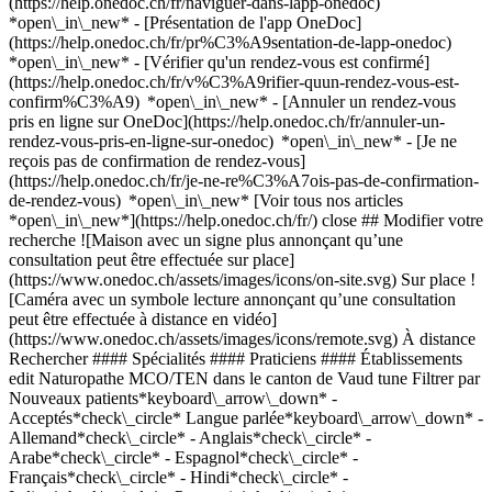
(https://help.onedoc.ch/fr/naviguer-dans-lapp-onedoc)
*open\_in\_new* - [Présentation de l'app OneDoc]
(https://help.onedoc.ch/fr/pr%C3%A9sentation-de-lapp-onedoc)
*open\_in\_new*
- [Vérifier qu'un rendez-vous est confirmé](https://help.onedoc.ch/fr/v%C3%A9rifier-quun-rendez-vous-est-confirm%C3%A9) *open\_in\_new* - [Annuler un rendez-vous pris en ligne sur OneDoc](https://help.onedoc.ch/fr/annuler-un-rendez-vous-pris-en-ligne-sur-onedoc) *open\_in\_new* - [Je ne reçois pas de confirmation de rendez-vous](https://help.onedoc.ch/fr/je-ne-re%C3%A7ois-pas-de-confirmation-de-rendez-vous) *open\_in\_new* [Voir tous nos articles *open\_in\_new*](https://help.onedoc.ch/fr/) close ## Modifier votre recherche ![Maison avec un signe plus annonçant qu’une consultation peut être effectuée sur place](https://www.onedoc.ch/assets/images/icons/on-site.svg) Sur place ![Caméra avec un symbole lecture annonçant qu’une consultation peut être effectuée à distance en vidéo](https://www.onedoc.ch/assets/images/icons/remote.svg) À distance Rechercher #### Spécialités #### Praticiens #### Établissements edit Naturopathe MCO/TEN dans le canton de Vaud tune Filtrer par Nouveaux patients*keyboard\_arrow\_down* - Acceptés*check\_circle* Langue parlée*keyboard\_arrow\_down* - Allemand*check\_circle* - Anglais*check\_circle* - Arabe*check\_circle* - Espagnol*check\_circle* - Français*check\_circle* - Hindi*check\_circle* - Italien*check\_circle* - Portugais*check\_circle* - Russe*check\_circle* - Sanskrit*check\_circle* - Serbe*check\_circle* Sexe*keyboard\_arrow\_down* - Femme*check\_circle* - Homme*check\_circle* Réseau*keyboard\_arrow\_down* - ASCA*check\_circle* - RME*check\_circle* - NVS*check\_circle* - APTN*check\_circle* Disponibilité*keyboard\_arrow\_down* - Disponible aujourdhui*check\_circle* - Dans les 3 prochains jours*check\_circle* - Dans les 7 prochains jours*check\_circle* - Dans les 14 prochains jours*check\_circle* # Naturopathe MCO/TEN dans le canton de Vaud: prenez rendez-vous en ligne aujourd'hui [![Mme Lina Hamayed, naturopathe MCO/TEN à Lausanne](https://assets.onedoc.ch/images/users/37587f923f7451b9c661c929d032f16e74d05afd9f885fc625e099c65d272ba1-small.jpg "Mme Lina Hamayed, naturopathe MCO/TEN à Lausanne")](https://www.onedoc.ch/fr/naturopathe-mco-ten/lausanne/pcz6n/lina-hamayed) ### [Mme Lina Hamayed](https://www.onedoc.ch/fr/naturopathe-mco-ten/lausanne/pcz6n/lina-hamayed) ![Badge indiquant un profil vérifié](https://www.onedoc.ch/assets/images/icons/checkmark.svg) [Naturopathe MCO/TEN](https://www.onedoc.ch/fr/naturopathe-mco-ten/lausanne) Cabinet de Lina Hamayed Avenue Louis-Ruchonnet 57 1003 Lausanne ![Mme Lina Hamayed est affiliée au réseau ASCA](https://assets.onedoc.ch/images/networks/logos/496d325fd4282f2f0a46197dd629fd16fcd2d324839e441a2a65aaa74df08a15-small.png)![Mme Lina Hamayed est affiliée au réseau RME](https://assets.onedoc.ch/images/networks/logos/a202aabd14cdddb5ff03205af2481fb805645ff903773c55a6c572d22f23762e-small.png) ![Icône patient avec un signe plus annonçant que le professionnel accepte de nouveaux patients](https://www.onedoc.ch/assets/images/icons/new-patients.svg)Accepte les nouveaux patients [Réserver un RDV](https://www.onedoc.ch/fr/naturopathe-mco-ten/lausanne/pcz6n/lina-hamayed) *chevron\_left* lun. 03 août *chevron\_right* Voir plus de rendez-vous *error\_outline* Une erreur s'est produite lors du chargement des disponibilités [Réessayer](https://www.onedoc.ch) [![Mme Almée Bommottet, naturopathe MCO/TEN à Bussigny](https://assets.onedoc.ch/images/users/9ca112fe45dbcc00b08ae0a446adca07f149d87c1b724f641dfc586bf5a764a4-small.jpg "Mme Almée Bommottet, naturopathe MCO/TEN à Bussigny")](https://www.onedoc.ch/fr/naturopathe-mco-ten/bussigny/pcqmf/almee-bommottet) ### [Mme Almée Bommottet](https://www.onedoc.ch/fr/naturopathe-mco-ten/bussigny/pcqmf/almee-bommottet) ![Badge indiquant un profil vérifié](https://www.onedoc.ch/assets/images/icons/checkmark.svg) [Naturopathe MCO/TEN](https://www.onedoc.ch/fr/naturopathe-mco-ten/bussigny) Espace Développement & Bien-être Route de la Chaux 4 1030 Bussigny ![Mme Almée Bommottet est affiliée au réseau ASCA](https://assets.onedoc.ch/images/networks/logos/496d325fd4282f2f0a46197dd629fd16fcd2d324839e441a2a65aaa74df08a15-small.png)![Mme Almée Bommottet est affiliée au réseau RME](https://assets.onedoc.ch/images/networks/logos/a202aabd14cdddb5ff03205af2481fb805645ff903773c55a6c572d22f23762e-small.png) ![Icône caméra avec un symbole lecture annonçant que le professionnel de santé propose des consultations vidéo](https://www.onedoc.ch/assets/images/icons/video-consultations.svg)Consultations vidéo disponibles ![Icône patient avec un signe plus annonçant que le professionnel accepte de nouveaux patients](https://www.onedoc.ch/assets/images/icons/new-patients.svg)Accepte les nouveaux patients [Réserver un RDV](https://www.onedoc.ch/fr/naturopathe-mco-ten/bussigny/pcqmf/almee-bommottet) *chevron\_left* lun. 03 août *chevron\_right* Voir plus de rendez-vous *error\_outline* Une erreur s'est produite lors du chargement des disponibilités [Réessayer](https://www.onedoc.ch) [![Mme Sonia Foglietta-Schopfer, naturopathe MCO/TEN DF à Prilly](https://assets.onedoc.ch/images/users/79d872fa1338b135675ebb654475e799fda0cc82ffbc901473272f95e5c510e3-small.jpg "Mme Sonia Foglietta-Schopfer, naturopathe MCO/TEN DF à Prilly")](https://www.onedoc.ch/fr/naturopathe-mco-ten-df/prilly/pcv1h/sonia-foglietta-schopfer) ### [Mme Sonia Foglietta-Schopfer](https://www.onedoc.ch/fr/naturopathe-mco-ten-df/prilly/pcv1h/sonia-foglietta-schopfer) ![Badge indiquant un profil vérifié](https://www.onedoc.ch/assets/images/icons/checkmark.svg) [Naturopathe MCO/TEN DF](https://www.onedoc.ch/fr/naturopathe-mco-ten-df/prilly), [Naturopathe MCO/TEN](https://www.onedoc.ch/fr/naturopathe-mco-ten/prilly) Cabinet de Mme Foglietta-Schopfer Route de Cossonay 28B 1008 Prilly ![Mme Sonia Foglietta-Schopfer est affiliée au réseau ASCA](https://assets.onedoc.ch/images/networks/logos/496d325fd4282f2f0a46197dd629fd16fcd2d324839e441a2a65aaa74df08a15-small.png)![Mme Sonia Foglietta-Schopfer est affiliée au réseau RME](https://assets.onedoc.ch/images/networks/logos/a202aabd14cdddb5ff03205af2481fb805645ff903773c55a6c572d22f23762e-small.png)![Mme Sonia Foglietta-Schopfer est affiliée au réseau NVS](https://assets.onedoc.ch/images/networks/logos/9a2241fd4e36c4b6fa68d6b2b5a7d8e03f1311a3e91f86936a143e15035d5cb6-small.png) ![Icône patient avec un signe plus annonçant que le professionnel accepte de nouveaux patients](https://www.onedoc.ch/assets/images/icons/new-patients.svg)Accepte les nouveaux patients [Réserver un RDV](https://www.onedoc.ch/fr/naturopathe-mco-ten-df/prilly/pcv1h/sonia-foglietta-schopfer) *chevron\_left* lun. 03 août *chevron\_right* Voir plus de rendez-vous *error\_outline* Une erreur s'est produite lors du chargement des disponibilités [Réessayer](https://www.onedoc.ch) [![Mme Hélène Birgy, naturopathe MCO/TEN à Nyon](https://assets.onedoc.ch/images/users/7106c640c01eb329f179ee7617d06ca020a5d47f55d0500e41f5fd911da16c0c-small.jpg "Mme Hélène Birgy, naturopathe MCO/TEN à Nyon")](https://www.onedoc.ch/fr/naturopathe-mco-ten/nyon/pctn3/helene-birgy) ### [Mme Hélène Birgy](https://www.onedoc.ch/fr/naturopathe-mco-ten/nyon/pctn3/helene-birgy) ![Badge indiquant un profil vérifié](https://www.onedoc.ch/assets/images/icons/checkmark.svg) [Naturopathe MCO/TEN](https://www.onedoc.ch/fr/naturopathe-mco-ten/nyon) Cabinet Hygié & Panacée Chemin d'Eysins 49B 1260 Nyon ![Mme Hélène Birgy est affiliée au réseau RME](https://assets.onedoc.ch/images/networks/logos/a202aabd14cdddb5ff03205af2481fb805645ff903773c55a6c572d22f23762e-small.png) ![Icône patient avec un signe plus annonçant que le professionnel accepte de nouveaux patients](https://www.onedoc.ch/assets/images/icons/new-patients.svg)Accepte les nouveaux patients [Réserver un RDV](https://www.onedoc.ch/fr/naturopathe-mco-ten/nyon/pctn3/helene-birgy) *chevron\_left* lun. 03 août *chevron\_right* Voir plus de rendez-vous *error\_outline* Une erreur s'est produite lors du chargement des disponibilités [Réessayer](https://www.onedoc.ch) [![Mme Avé Némitz, sexothérapeute à Lausanne](https://assets.onedoc.ch/images/users/0b0520b542e68da67e3e767a2a28d50f7e40fee1978c1a35d28e3c9ee1b3f1bf-small.png "Mme Avé Némitz, sexothérapeute à Lausanne")](https://www.onedoc.ch/fr/sexotherapeute/lausanne/pc3id/ave-nemitz) ### [Mme Avé Némitz](https://www.onedoc.ch/fr/sexotherapeute/lausanne/pc3id/ave-nemitz) ![Badge indiquant un profil vérifié](https://www.onedoc.ch/assets/images/icons/checkmark.svg) [Sexothérapeute](https://www.onedoc.ch/fr/sexotherapeute/lausanne), [Naturopathe MCO/TEN](https://www.onedoc.ch/fr/naturopathe-mco-ten/lausanne) Avé Némitz - Santé Sens Spiritualité | Naturopathie - Sexothérapie Rue du Valentin 61 1004 Lausanne ![Mme Avé Némitz est affiliée au réseau ASCA](https://assets.onedoc.ch/images/networks/logos/496d325fd4282f2f0a46197dd629fd16fcd2d324839e441a2a65aaa74df08a15-small.png)![Mme Avé Némitz est affiliée au réseau RME](https://assets.onedoc.ch/images/networks/logos/a202aabd14cdddb5ff03205af2481fb805645ff903773c55a6c572d22f23762e-small.png) ![Icône patient avec un signe plus annonçant que le professionnel accepte de nouveaux patients](https://www.onedoc.ch/assets/images/icons/new-patients.svg)Accepte les nouveaux patients [Réserver un RDV](https://www.onedoc.ch/fr/sexotherapeute/lausanne/pc3id/ave-nemitz) [![Mme Anne-Marie Wioland, naturopathe MCO/TEN à Nyon](https://assets.onedoc.ch/images/users/e137a5d5294f93d7141b628fa7da7a094fbb0c3f1a4d4df95fe0bc3c833ca201-small.jpg "Mme Anne-Marie Wioland, naturopathe MCO/TEN à Nyon")](https://www.onedoc.ch/fr/naturopathe-mco-ten/nyon/pcyy5/anne-marie-wioland) ### [Mme Anne-Marie Wioland](https://www.onedoc.ch/fr/naturopathe-mco-ten/nyon/pcyy5/anne-marie-wioland) ![Badge indiquant un profil vérifié](https://www.onedoc.ch/assets/images/icons/checkmark.svg) [Naturopathe MCO/TEN](https://www.onedoc.ch/fr/naturopathe-mco-ten/nyon) Cabinet de naturopathie, c/o Résidences du