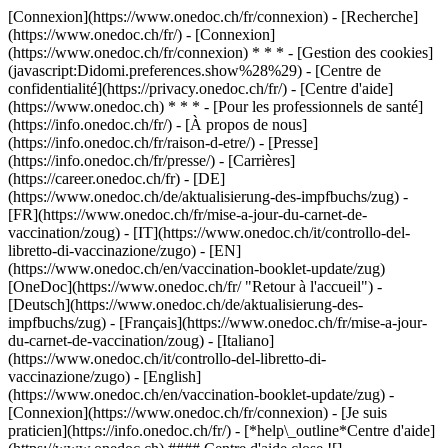
[Connexion](https://www.onedoc.ch/fr/connexion) - [Recherche]
(https://www.onedoc.ch/fr/) - [Connexion]
(https://www.onedoc.ch/fr/connexion) * * * - [Gestion des cookies]
(javascript:Didomi.preferences.show%28%29) - [Centre de
confidentialité](https://privacy.onedoc.ch/fr/) - [Centre d'aide]
(https://www.onedoc.ch) * * * - [Pour les professionnels de santé]
(https://info.onedoc.ch/fr/) - [À propos de nous]
(https://info.onedoc.ch/fr/raison-d-etre/) - [Presse]
(https://info.onedoc.ch/fr/presse/) - [Carrières]
(https://career.onedoc.ch/fr)
- [DE]
(https://www.onedoc.ch/de/aktualisierung-des-impfbuchs/zug) -
[FR](https://www.onedoc.ch/fr/mise-a-jour-du-carnet-de-
vaccination/zoug) - [IT](https://www.onedoc.ch/it/controllo-del-
libretto-di-vaccinazione/zugo) - [EN]
(https://www.onedoc.ch/en/vaccination-booklet-update/zug)
[OneDoc](https://www.onedoc.ch/fr/ "Retour à l'accueil") -
[Deutsch](https://www.onedoc.ch/de/aktualisierung-des-
impfbuchs/zug) - [Français](https://www.onedoc.ch/fr/mise-a-jour-
du-carnet-de-vaccination/zoug) - [Italiano]
(https://www.onedoc.ch/it/controllo-del-libretto-di-
vaccinazione/zugo) - [English]
(https://www.onedoc.ch/en/vaccination-booklet-update/zug)
-
[Connexion](https://www.onedoc.ch/fr/connexion) - [Je suis
praticien](https://info.onedoc.ch/fr/)
- [*help\_outline*Centre d'aide]