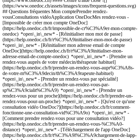
(https://www.onedoc.ch) #### Centre d'aide close ![]
(https://www.onedoc.ch/assets/images/icons/frequent-questions.svg)
## Questions fréquentes Mon comptePrendre rendez-
vousConsultations vidéoApplication OneDocMes rendez-vous -
[Impossible de créer mon compte OneDoc]
(https://help.onedoc.ch/fr/impossible-de-cr%C3%A9er-mon-compte-
onedoc) *open\_in\_new* - [Réinitialiser mon mot de passe]
(https://help.onedoc.ch/fr/r%C3%A9initialiser-mon-mot-de-passe)
*open\_in\_new* - [Réinitialiser mon adresse email de compte
OneDoc](https://help.onedoc.ch/fr/r%C3%A9initialiser-mon-
adresse-email-de-compte-onedoc) *open\_in\_new*
- [Prendre un
rendez-vous auprès de votre médecin/thérapeute habituel]
(https://help.onedoc.ch/fr/prendre-un-rendez-vous-aupr%C3%A8s-
de-votre-m%C3%A9decin/th%C3%A9rapeute-habituel)
*open\_in\_new* - [Prendre un rendez-vous par spécialité]
(https://help.onedoc.ch/fr/prendre-un-rendez-vous-par-
sp%C3%A9cialit%C3%A9) *open\_in\_new* - [Prendre un
rendez-vous pour un proche](https://help.onedoc.ch/fr/prendre-un-
rendez-vous-pour-un-proche) *open\_in\_new*
- [Qu'est ce qu'une
consultation vidéo OneDoc?](https://help.onedoc.ch/fr/comment-
fonctionne-une-consultation-vid%C3%A9o) *open\_in\_new* -
[Comment prendre rendez-vous pour une consultation vidéo?]
(https://help.onedoc.ch/fr/prendre-un-rendez-vous-%C3%A0-
distance) *open\_in\_new*
- [Téléchargement de l'app OneDoc]
(https://help.onedoc.ch/fr/t%C3%A9l%C3%A9chargement-de-lapp-