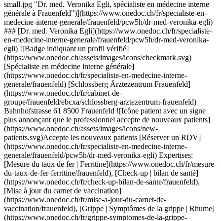
u-carnet-de-vaccination/frauenfeld), [Grippe | Symptômes de la grippe | Rhume](https://www.onedoc.ch/fr/grippe-symptomes-de-la-grippe-rhume/frauenfeld), [Infection urinaire | Cystite](https://www.onedoc.ch/fr/infection-urinaire-cystite/frauenfeld), [Mesure (dosage) de la vitamine D](https://www.onedoc.ch/fr/mesure-dosage-de-la-vitamine-d/frauenfeld), [Mesure de la pression artérielle | Tension](https://www.onedoc.ch/fr/mesure-de-la-pression-arterielle-tension/frauenfeld), [Soins des plaies | Soins pansements](https://www.onedoc.ch/fr/soins-des-plaies-soins-pansements/frauenfeld), [Maux de gorge | Angine](https://www.onedoc.ch/fr/maux-de-gorge-angine/frauenfeld)Voir plus Expertises:[Mesure du taux de fer | Ferritine](https://www.onedoc.ch/fr/mesure-du-taux-de-fer-ferritine/frauenfeld), [Check-up | bilan de santé](https://www.onedoc.ch/fr/check-up-bilan-de-sante/frauenfeld), [Mise à jour du carnet de vaccination](https://www.onedoc.ch/fr/mise-a-jour-du-carnet-de-vaccination/frauenfeld), [Grippe | Symptômes de la grippe | Rhume](https://www.onedoc.ch/fr/grippe-symptomes-de-la-grippe-rhume/frauenfeld), [Infection urinaire | Cystite](https://www.onedoc.ch/fr/infection-urinaire-cystite/frauenfeld), [Mesure (dosage) de la vitamine D](https://www.onedoc.ch/fr/mesure-dosage-de-la-vitamine-d/frauenfeld), [Mesure de la pression artérielle | Tension](https://www.onedoc.ch/fr/mesure-de-la-pression-arterielle-tension/frauenfeld), [Soins des plaies | Soins pansements](https://www.onedoc.ch/fr/soins-des-plaies-soins-pansements/frauenfeld), [Maux de gorge | Angine](https://www.onedoc.ch/fr/maux-de-gorge-angine/frauenfeld)Voir plus [![Dr. med. Martin Boettcher, spécialiste en médecine interne générale à Frauenfeld](https://assets.onedoc.ch/images/users/ac0069596e1623d65adae45e8c54a67f5eefb85f94351670dbd6e5bb5dc39e74-small.jpg "Dr. med. Martin Boettcher, spécialiste en médecine interne générale à Frauenfeld")](https://www.onedoc.ch/fr/specialiste-en-medecine-interne-generale/frauenfeld/pcw5i/dr-med-martin-boettcher) ### [Dr. med. Martin Boettcher](https://www.onedoc.ch/fr/specialiste-en-medecine-interne-generale/frauenfeld/pcw5i/dr-med-martin-boettcher) ![Badge indiquant un profil vérifié](https://www.onedoc.ch/assets/images/icons/checkmark.svg) [Spécialiste en médecine interne générale](https://www.onedoc.ch/fr/specialiste-en-medecine-interne-generale/frauenfeld) [Schlossberg Ärztezentrum Frauenfeld](https://www.onedoc.ch/fr/cabinet-de-groupe/frauenfeld/ebcxa/schlossberg-arztezentrum-frauenfeld) Bahnhofstrasse 61 8500 Frauenfeld ![Icône patient avec un signe plus annonçant que le professionnel accepte de nouveaux patients](https://www.onedoc.ch/assets/images/icons/new-patients.svg)Accepte les nouveaux patients [Réserver un RDV](https://www.onedoc.ch/fr/specialiste-en-medecine-interne-generale/frauenfeld/pcw5i/dr-med-martin-boettcher) Expertises:[Mesure du taux de fer | Ferritine](https://www.onedoc.ch/fr/mesure-du-taux-de-fer-ferritine/frauenfeld), [Check-up | bilan de santé](https://www.onedoc.ch/fr/check-up-bilan-de-sante/frauenfeld), [Mise à jour du carnet de vaccination](https://www.onedoc.ch/fr/mise-a-jour-du-carnet-de-vaccination/frauenfeld), [Grippe | Symptômes de la grippe | Rhume](https://www.onedoc.ch/fr/grippe-symptomes-de-la-grippe-rhume/frauenfeld), [Infection urinaire | Cystite](https://www.onedoc.ch/fr/infection-urinaire-cystite/frauenfeld), [Mesure (dosage) de la vitamine D](https://www.onedoc.ch/fr/mesure-dosage-de-la-vitamine-d/frauenfeld), [Mesure de la pression artérielle | Tension](https://www.onedoc.ch/fr/mesure-de-la-pression-arterielle-tension/frauenfeld), [Soins des plaies | Soins pansements](https://www.onedoc.ch/fr/soins-des-plaies-soins-pansements/frauenfeld), [Maux de gorge | Angine](https://www.onedoc.ch/fr/maux-de-gorge-angine/frauenfeld)Voir plus Expertises:[Mesure du taux de fer | Ferritine](https://www.onedoc.ch/fr/mesure-du-taux-de-fer-ferritine/frauenfeld), [Check-up | bilan de santé](https://www.onedoc.ch/fr/check-up-bilan-de-sante/frauenfeld), [Mise à jour du carnet de vaccination](https://www.onedoc.ch/fr/mise-a-jour-du-carnet-de-vaccination/frauenfeld), [Grippe | Symptômes de la grippe | Rhume](https://www.onedoc.ch/fr/grippe-symptomes-de-la-grippe-rhume/frauenfeld), [Infection urinaire | Cystite](https://www.onedoc.ch/fr/infection-urinaire-cystite/frauenfeld), [Mesure (dosage) de la vitamine D](https://www.onedoc.ch/fr/mesure-dosage-de-la-vitamine-d/frauenfeld), [Mesure de la pression artérielle | Tension](https://www.onedoc.ch/fr/mesure-de-la-pression-arterielle-tension/frauenfeld), [Soins des plaies | Soins pansements](https://www.onedoc.ch/fr/soins-des-plaies-soins-pansements/frauenfeld), [Maux de gorge | Angine](https://www.onedoc.ch/fr/maux-de-gorge-angine/frauenfeld)Voir plus [![Dr. med. Caroline Müller, spécialiste en médecine interne générale à Frauenfeld](https://assets.onedoc.ch/images/users/b0e4fb5a384bb818928fac60a6696329713476327e6a86612720a30c35652280-small.jpg "Dr. med. Caroline Müller, spécialiste en médecine interne générale à Frauenfeld")](https://www.onedoc.ch/fr/specialiste-en-medecine-interne-generale/frauenfeld/pcw49/dr-med-caroline-muller) ### [Dr. med. Caroline Müller](https://www.onedoc.ch/fr/specialiste-en-medecine-interne-generale/frauenfeld/pcw49/dr-med-caroline-muller) ![Badge indiquant un profil vérifié](https://www.onedoc.ch/assets/images/icons/checkmark.svg) [Spécialiste en médecine interne générale](https://www.onedoc.ch/fr/specialiste-en-medecine-interne-generale/frauenfeld) [Schlossberg Ärztezentrum Frauenfeld](https://www.onedoc.ch/fr/cabinet-de-groupe/frauenfeld/ebcxa/schlossberg-arztezentrum-frauenfeld) Bahnhofstrasse 61 8500 Frauenfeld ![Icône patient avec un signe plus annonçant que le professionnel accepte de nouveaux patients](https://www.onedoc.ch/assets/images/icons/new-patients.svg)Accepte les nouveaux patients [Réserver un RDV](https://www.onedoc.ch/fr/specialiste-en-medecine-interne-generale/frauenfeld/pcw49/dr-med-caroline-muller) Expertises:[Mesure du taux de fer | Ferritine](https://www.onedoc.ch/fr/mesure-du-taux-de-fer-ferritine/frauenfeld), [Check-up | bilan de santé](https://www.onedoc.ch/fr/check-up-bilan-de-sante/frauenfeld), [Troubles du sommeil](https://www.onedoc.ch/fr/troubles-du-sommeil/frauenfeld), [Accompagnement psychologique pour gestion du stress](https://www.onedoc.ch/fr/accompagnement-psychologique-pour-gestion-du-stress/frauenfeld), [Mise à jour du carnet de vaccination](https://www.onedoc.ch/fr/mise-a-jour-du-carnet-de-vaccination/frauenfeld), [Grippe | Symptômes de la grippe | Rhume](https://www.onedoc.ch/fr/grippe-symptomes-de-la-grippe-rhume/frauenfeld), [Mesure de la pression artérielle | Tension](https://www.onedoc.ch/fr/mesure-de-la-pression-arterielle-tension/frauenfeld), [Mesure (dosage) de la vitamine D](https://www.onedoc.ch/fr/mesure-dosage-de-la-vitamine-d/frauenfeld)Voir plus Expertises:[Mesure du taux de fer | Ferritine](https://www.onedoc.ch/fr/mesure-du-taux-de-fer-ferritine/frauenfeld), [Check-up | bilan de santé](https://www.onedoc.ch/fr/check-up-bilan-de-sante/frauenfeld), [Troubles du sommeil](https://www.onedoc.ch/fr/troubles-du-sommeil/frauenfeld), [Accompagnement psychologique pour gestion du stress](https://www.onedoc.ch/fr/accompagnement-psychologique-pour-gestion-du-stress/frauenfeld), [Mise à jour du carnet de vaccination](https://www.onedoc.ch/fr/mise-a-jour-du-carnet-de-vaccination/frauenfeld), [Grippe | Symptômes de la grippe | Rhume](https://www.onedoc.ch/fr/grippe-symptomes-de-la-grippe-rhume/frauenfeld), [Mesure de la pression artérielle | Tension](https://www.onedoc.ch/fr/mesure-de-la-pression-arterielle-tension/frauenfeld), [Mesure (dosage) de la vitamine D](https://www.onedoc.ch/fr/mesure-dosage-de-la-vitamine-d/frauenfeld)Voir plus [![Dr. med. Michael Keller, spécialiste en médecine interne générale à Frauenfeld](https://assets.onedoc.ch/images/users/5a24456c0e45b66b97a5bcd0db602236c75cab7f6eedc744ba4f09dc47264ac1-small.jpg "Dr. med. Michael Keller, spécialiste en médecine interne générale à Frauenfeld")](https://www.onedoc.ch/fr/specialiste-en-medecine-interne-generale/frauenfeld/pcw5f/dr-med-michael-keller) ### [Dr. med. Michael Keller](https://www.onedoc.ch/fr/specialiste-en-medecine-interne-generale/frauenfeld/pcw5f/dr-med-michael-keller) ![Badge indiquant un profil vérifié](https://www.onedoc.ch/assets/images/icons/checkmark.svg) [Spécialiste en médecine interne générale](https://www.onedoc.ch/fr/specialiste-en-medecine-interne-generale/frauenfeld) [Schlossberg Ärztezentrum Frauenfeld](https://www.onedoc.ch/fr/cabinet-de-groupe/frauenfeld/ebcxa/schlossberg-arztezentrum-frauenfeld) Bahnhofstrasse 61 8500 Frauenfeld ![Icône patient avec un signe plus annonçant que le professionnel accepte de nouveaux patients](https://www.onedoc.ch/assets/images/icons/new-patients.svg)Accepte les nouveaux patients [Réserver un RDV](https://www.onedoc.ch/fr/specialiste-en-medecine-interne-generale/frauenfeld/pcw5f/dr-med-michael-keller) Expertises:[Mesure du taux de fer | Ferritine](https://www.onedoc.ch/fr/mesure-du-taux-de-fer-ferritine/frauenfeld), [Check-up | bilan de santé](https://www.onedoc.ch/fr/check-up-bilan-de-sante/frauenfeld), [Mise à jour du carnet de vaccination](https://www.onedoc.ch/fr/mise-a-jour-du-carnet-de-vaccination/frauenfeld), [Grippe | Symptômes de la grippe | Rhume](https://www.onedoc.ch/fr/grippe-symptomes-de-la-grippe-rhume/frauenfeld), [Infection urinaire | Cystite](https://www.onedoc.ch/fr/infection-urinaire-cystite/frauenfeld), [Mesure (dosage) de la vitamine D](https://www.onedoc.ch/fr/mesure-dosage-de-la-vitamine-d/frauenfeld), [Mesure de la pression artérielle | Tension](https://www.onedoc.ch/fr/mesure-de-la-pression-arterielle-tension/frauenfeld), [Soins des plaies | Soins pansements](https://www.onedoc.ch/fr/soins-des-plaies-soins-pansements/frauenfeld), [Maux de gorge | Angine](https://www.onedoc.ch/fr/maux-de-gorge-angine/