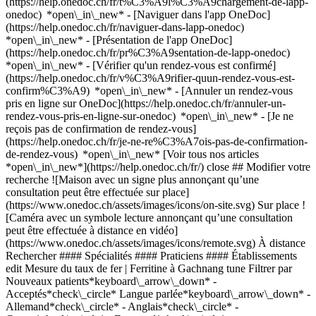
(https://help.onedoc.ch/fr/t%C3%A9l%C3%A9chargement-de-lapp-
onedoc) *open\_in\_new* - [Naviguer dans l'app OneDoc]
(https://help.onedoc.ch/fr/naviguer-dans-lapp-onedoc)
*open\_in\_new* - [Présentation de l'app OneDoc]
(https://help.onedoc.ch/fr/pr%C3%A9sentation-de-lapp-onedoc)
*open\_in\_new*
- [Vérifier qu'un rendez-vous est confirmé](https://help.onedoc.ch/fr/v%C3%A9rifier-quun-rendez-vous-est-confirm%C3%A9) *open\_in\_new* - [Annuler un rendez-vous pris en ligne sur OneDoc](https://help.onedoc.ch/fr/annuler-un-rendez-vous-pris-en-ligne-sur-onedoc) *open\_in\_new* - [Je ne reçois pas de confirmation de rendez-vous](https://help.onedoc.ch/fr/je-ne-re%C3%A7ois-pas-de-confirmation-de-rendez-vous) *open\_in\_new* [Voir tous nos articles *open\_in\_new*](https://help.onedoc.ch/fr/) close ## Modifier votre recherche ![Maison avec un signe plus annonçant qu’une consultation peut être effectuée sur place](https://www.onedoc.ch/assets/images/icons/on-site.svg) Sur place ![Caméra avec un symbole lecture annonçant qu’une consultation peut être effectuée à distance en vidéo](https://www.onedoc.ch/assets/images/icons/remote.svg) À distance Rechercher #### Spécialités #### Praticiens #### Établissements edit Mesure du taux de fer | Ferritine à Gachnang tune Filtrer par Nouveaux patients*keyboard\_arrow\_down* - Acceptés*check\_circle* Langue parlée*keyboard\_arrow\_down* - Allemand*check\_circle* - Anglais*check\_circle* - Croate*check\_circle* - Espagnol*check\_circle* - Français*check\_circle* - Hongrois*check\_circle* - Italien*check\_circle* - Portugais*check\_circle* - Roumain*check\_circle* - Russe*check\_circle* - Serbe*check\_circle* - Tamoul*check\_circle* - Turc*check\_circle* Sexe*keyboard\_arrow\_down* - Femme*check\_circle* - Homme*check\_circle* Réseau*keyboard\_arrow\_down* - doccare*check\_circle* - Medbase*check\_circle* Disponibilité*keyboard\_arrow\_down* - Disponible aujourdhui*check\_circle* - Dans les 3 prochains jours*check\_circle* - Dans les 7 prochains jours*check\_circle* - Dans les 14 prochains jours*check\_circle* # __Mesure du taux de fer | Ferritine__ à __Gachnang__: prenez rendez-vous en ligne aujourd'hui ## 1 résultat à Gachnang [![Dipl. med. Nunzio Savasta, médecin généraliste à Gachnang](https://assets.onedoc.ch/images/users/071de32a69ef69f2ff1a7238875623c11e3fd3b8572f83346b8d274425a09456-small.jpg "Dipl. med. Nunzio Savasta, médecin généraliste à Gachnang")](https://www.onedoc.ch/fr/medecin-generaliste/gachnang/pcy9a/dipl-med-nunzio-savasta) ### [Dipl. med. Nunzio Savasta](https://www.onedoc.ch/fr/medecin-generaliste/gachnang/pcy9a/dipl-med-nunzio-savasta) ![Badge indiquant un profil vérifié](https://www.onedoc.ch/assets/images/icons/checkmark.svg) [Médecin généraliste](https://www.onedoc.ch/fr/medecin-generaliste/gachnang) [Schlossberg Ärztezentrum Islikon](https://www.onedoc.ch/fr/cabinet-de-groupe/gachnang/ebcxb/schlossberg-arztezentrum-islikon) Schöntalweg 5 8546 Gachnang ![Icône patient avec un signe plus annonçant que le professionnel accepte de nouveaux patients](https://www.onedoc.ch/assets/images/icons/new-patients.svg)Accepte les nouveaux patients [Réserver un RDV](https://www.onedoc.ch/fr/medecin-generaliste/gachnang/pcy9a/dipl-med-nunzio-savasta) Expertises: Mesure du taux de fer | Ferritine, [Check-up | bilan de santé](https://www.onedoc.ch/fr/check-up-bilan-de-sante/gachnang), [Grippe | Symptômes de la grippe | Rhume](https://www.onedoc.ch/fr/grippe-symptomes-de-la-grippe-rhume/gachnang), [Mise à jour du carnet de vaccination](https://www.onedoc.ch/fr/mise-a-jour-du-carnet-de-vaccination/gachnang), [Mesure de la pression artérielle | Tension](https://www.onedoc.ch/fr/mesure-de-la-pression-arterielle-tension/gachnang), [Infection urinaire | Cystite](https://www.onedoc.ch/fr/infection-urinaire-cystite/gachnang), [Constipation](https://www.onedoc.ch/fr/constipation/gachnang)Voir plus *chevron\_left* mer. 05 août *chevron\_right* Voir plus de rendez-vous *error\_outline* Une erreur s'est produite lors du chargement des disponibilités [Réessayer](https://www.onedoc.ch) Expertises: Mesure du taux de fer | Ferritine, [Check-up | bilan de santé](https://www.onedoc.ch/fr/check-up-bilan-de-sante/gachnang), [Grippe | Symptômes de la grippe | Rhume](https://www.onedoc.ch/fr/grippe-symptomes-de-la-grippe-rhume/gachnang), [Mise à jour du carnet de vaccination](https://www.onedoc.ch/fr/mise-a-jour-du-carnet-de-vaccination/gachnang), [Mesure de la pression artérielle | Tension](https://www.onedoc.ch/fr/mesure-de-la-pression-arterielle-tension/gachnang), [Infection urinaire | Cystite](https://www.onedoc.ch/fr/infection-urinaire-cystite/gachnang), [Constipation](https://www.onedoc.ch/fr/constipation/gachnang)Voir plus ## __Mesure du taux de fer | Ferritine__: d'autres spécialistes sont réservables en ligne dans les environs de __Gachnang__ [![Dr. med. Gundula Hebisch, gynécologue obstétricienne à Frauenfeld](https://assets.onedoc.ch/images/users/a1ebe902f0b1b1490f974c1b6dd73237ff8146ccdd965d5394c213cc365e9dc7-small.png "Dr. med. Gundula Hebisch, gynécologue obstétricienne à Frauenfeld")](https://www.onedoc.ch/fr/gynecologue-obstetricienne/frauenfeld/pc4c8/dr-med-gundula-hebisch) ### [Dr. med. Gundula Hebisch](https://www.onedoc.ch/fr/gynecologue-obstetricienne/frauenfeld/pc4c8/dr-med-gundula-hebisch) ![Badge indiquant un profil vérifié](https://www.onedoc.ch/assets/images/icons/checkmark.svg) [Gynécologue obstétricienne](https://www.onedoc.ch/fr/gynecologue-obstetricien/frauenfeld) [Schlossberg Ärztezentrum Frauenfeld](https://www.onedoc.ch/fr/cabinet-de-groupe/frauenfeld/ebcxa/schlossberg-arztezentrum-frauenfeld) Bahnhofstrasse 61 8500 Frauenfeld ![Icône patient avec un signe plus annonçant que le professionnel accepte de nouveaux patients](https://www.onedoc.ch/assets/images/icons/new-patients.svg)Accepte les nouveaux patients [Réserver un RDV](https://www.onedoc.ch/fr/gynecologue-obstetricienne/frauenfeld/pc4c8/dr-med-gundula-hebisch) Expertises:[Mesure du taux de fer | Ferritine](https://www.onedoc.ch/fr/mesure-du-taux-de-fer-ferritine/frauenfeld), [Check-up | bilan de santé](https://www.onedoc.ch/fr/check-up-bilan-de-sante/frauenfeld), [Contraception](https://www.onedoc.ch/fr/contraception/frauenfeld), [Incontinence urinaire](https://www.onedoc.ch/fr/incontinence-urinaire/frauenfeld), [Planning familial](https://www.onedoc.ch/fr/planning-familial/frauenfeld), [Préparation à la naissance et à la parentalité](https://www.onedoc.ch/fr/preparation-a-la-naissance-et-a-la-parentalite/frauenfeld), [Endométriose](https://www.onedoc.ch/fr/endometriose/frauenfeld), [Vaccination Papillomavirus Humain (HPV)](https://www.onedoc.ch/fr/vaccination-papillomavirus-humain-hpv/frauenfeld), [Bilan hormonal](https://www.onedoc.ch/fr/bilan-hormonal/frauenfeld)Voir plus *chevron\_left* mer. 05 août *chevron\_right* Voir plus de rendez-vous *error\_outline* Une erreur s'est produite lors du chargement des disponibilités [Réessayer](https://www.onedoc.ch) Expertises:[Mesure du taux de fer | Ferritine](https://www.onedoc.ch/fr/mesure-du-taux-de-fer-ferritine/frauenfeld), [Check-up | bilan de santé](https://www.onedoc.ch/fr/check-up-bilan-de-sante/frauenfeld), [Contraception](https://www.onedoc.ch/fr/contraception/frauenfeld), [Incontinence urinaire](https://www.onedoc.ch/fr/incontinence-urinaire/frauenfeld), [Planning familial](https://www.onedoc.ch/fr/planning-familial/frauenfeld), [Préparation à la naissance et à la parentalité](https://www.onedoc.ch/fr/preparation-a-la-naissance-et-a-la-parentalite/frauenfeld), [Endométriose](https://www.onedoc.ch/fr/endometriose/frauenfeld), [Vaccination Papillomavirus Humain (HPV)](https://www.onedoc.ch/fr/vaccination-papillomavirus-humain-hpv/frauenfeld), [Bilan hormonal](https://www.onedoc.ch/fr/bilan-hormonal/frauenfeld)Voir plus [![Dipl. med. Isabel Heine, médecin généraliste à Frauenfeld](https://assets.onedoc.ch/images/users/97ae5884aad0ba6e41986a3cb1f37dd4a7cf83285de10e293b7698b94a0ff82e-small.jpg "Dipl. med. Isabel Heine, médecin généraliste à Frauenfeld")](https://www.onedoc.ch/fr/medecin-generaliste/frauenfeld/pcw5t/dipl-med-isabel-heine) ### [Dipl. med. Isabel Heine](https://www.onedoc.ch/fr/medecin-generaliste/frauenfeld/pcw5t/dipl-med-isabel-heine) ![Badge indiquant un profil vérifié](https://www.onedoc.ch/assets/images/icons/checkmark.svg) [Médecin généraliste](https://www.onedoc.ch/fr/medecin-generaliste/frauenfeld) [Schlossberg Ärztezentrum Frauenfeld](https://www.onedoc.ch/fr/cabinet-de-groupe/frauenfeld/ebcxa/schlossberg-arztezentrum-frauenfeld) Bahnhofstrasse 61 8500 Frauenfeld ![Icône patient avec un signe plus annonçant que le professionnel accepte de nouveaux patients](https://www.onedoc.ch/assets/images/icons/new-patients.svg)Accepte les nouveaux patients [Réserver un RDV](https://www.onedoc.ch/fr/medecin-generaliste/frauenfeld/pcw5t/dipl-med-isabel-heine) Expertises:[Mesure du taux de fer | Ferritine](https://www.onedoc.ch/fr/mesure-du-taux-de-fer-ferritine/frauenfeld), [Check-up | bilan de santé](https://www.onedoc.ch/fr/check-up-bilan-de-sante/frauenfeld), [Mise à jour du carnet de vaccination](https://www.onedoc.ch/fr/mise-a-jour-du-carnet-de-vaccination/frauenfeld), [Grippe | Symptômes de la grippe | Rhume](https://www.onedoc.ch/fr/grippe-symptomes-de-la-grippe-rhume/frauenfeld), [Mesure de la pression artérielle | Tension](https://www.onedoc.ch/fr/mesure-de-la-pression-arterielle-tension/frauenfeld), [Infection urinaire | Cystite](https://www.onedoc.ch/fr/infection-urinaire-cystite/frauenfeld), [Constipation](https://www.onedoc.ch/fr/constipation/frauenfeld), [Soins des plaies | Soins pansements](https://www.onedoc.ch/fr/soins-des-plaies-soins-pansements/frauenfeld)Voir plus *chevron\_left* mer. 05 août *chevron\_right* Voir plus de rendez-vous *error\_outline* Une erreur s'est produite lors du chargement des disponibilités [Réessayer](https://www.onedoc.ch) Expertises:[Mesure du taux de fer | Ferritine](https://www.onedoc.ch/fr/mesure-du-taux-de-fer-ferritine/frauenfeld), [Check-up | bilan de santé](https://www.onedoc.ch/fr/check-up-bilan-de-sante/frauenfeld), [Mise à jour du carnet de vaccination](https://www.onedoc.ch/fr/mise-a-jour-du-ca