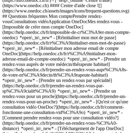
(https://info.onedoc.ch/fr/)
- [*help\_outline*Centre d'aide]
(https://www.onedoc.ch) #### Centre d'aide close ![]
(https://www.onedoc.ch/assets/images/icons/frequent-questions.svg)
## Questions fréquentes Mon comptePrendre rendez-
vousConsultations vidéoApplication OneDocMes rendez-vous -
[Impossible de créer mon compte OneDoc]
(https://help.onedoc.ch/fr/impossible-de-cr%C3%A9er-mon-compte-
onedoc) *open\_in\_new* - [Réinitialiser mon mot de passe]
(https://help.onedoc.ch/fr/r%C3%A9initialiser-mon-mot-de-passe)
*open\_in\_new* - [Réinitialiser mon adresse email de compte
OneDoc](https://help.onedoc.ch/fr/r%C3%A9initialiser-mon-
adresse-email-de-compte-onedoc) *open\_in\_new*
- [Prendre un
rendez-vous auprès de votre médecin/thérapeute habituel]
(https://help.onedoc.ch/fr/prendre-un-rendez-vous-aupr%C3%A8s-
de-votre-m%C3%A9decin/th%C3%A9rapeute-habituel)
*open\_in\_new* - [Prendre un rendez-vous par spécialité]
(https://help.onedoc.ch/fr/prendre-un-rendez-vous-par-
sp%C3%A9cialit%C3%A9) *open\_in\_new* - [Prendre un
rendez-vous pour un proche](https://help.onedoc.ch/fr/prendre-un-
rendez-vous-pour-un-proche) *open\_in\_new*
- [Qu'est ce qu'une
consultation vidéo OneDoc?](https://help.onedoc.ch/fr/comment-
fonctionne-une-consultation-vid%C3%A9o) *open\_in\_new* -
[Comment prendre rendez-vous pour une consultation vidéo?]
(https://help.onedoc.ch/fr/prendre-un-rendez-vous-%C3%A0-
distance) *open\_in\_new*
- [Téléchargement de l'app OneDoc]