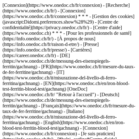
[Connexion](https://www.onedoc.ch/fr/connexion) - [Recherche]
(https://www.onedoc.ch/fr/) - [Connexion]
(https://www.onedoc.ch/fr/connexion) * * * - [Gestion des cookies]
(javascript:Didomi.preferences.show%28%29) - [Centre de
confidentialité](https://privacy.onedoc.ch/fr/) - [Centre d'aide]
(https://www.onedoc.ch) * * * - [Pour les professionnels de santé]
(https://info.onedoc.ch/fr/) - [À propos de nous]
(https://info.onedoc.ch/fr/raison-d-etre/) - [Presse]
(https://info.onedoc.ch/fr/presse/) - [Carrières]
(https://career.onedoc.ch/fr)
- [DE]
(https://www.onedoc.ch/de/messung-des-eisenspiegels-
ferritin/gachnang) - [FR](https://www.onedoc.ch/fr/mesure-du-taux-
de-fer-ferritine/gachnang) - [IT]
(https://www.onedoc.ch/it/misurazione-del-livello-di-ferro-
ferritina/gachnang) - [EN](https://www.onedoc.ch/en/iron-blood-
test-ferritin-blood-test/gachnang) [OneDoc]
(https://www.onedoc.ch/fr/ "Retour à l'accueil") - [Deutsch]
(https://www.onedoc.ch/de/messung-des-eisenspiegels-
ferritin/gachnang) - [Français](https://www.onedoc.ch/fr/mesure-du-
taux-de-fer-ferritine/gachnang) - [Italiano]
(https://www.onedoc.ch/it/misurazione-del-livello-di-ferro-
ferritina/gachnang) - [English](https://www.onedoc.ch/en/iron-
blood-test-ferritin-blood-test/gachnang)
- [Connexion]
(https://www.onedoc.ch/fr/connexion) - [Je suis praticien]