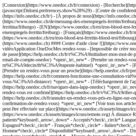
[Connexion](https://www.onedoc.ch/fr/connexion) - [Recherche](https
(javascript:Didomi.preferences.show%28%29) - [Centre de confidentiali
(https://info.onedoc.ch/fr/) - [À propos de nous](https://info.onedoc.ch/
(https://www.onedoc.ch/de/messung-des-eisenspiegels-ferritin/freiburg)
ferritina/friburgo) - [EN](https://www.onedoc.ch/en/iron-blood-test-f
eisenspiegels-ferritin/freiburg) - [Français](https://www.onedoc.ch/fr/m
(https://www.onedoc.ch/en/iron-blood-test-ferritin-blood-test/fribourg
(https://www.onedoc.ch) #### Centre d'aide close ![](https://www.o
vidéoApplication OneDocMes rendez-vous - [Impossible de créer mo
de passe](https://help.onedoc.ch/fr/r%C3%A9initialiser-mon-mot-de-
email-de-compte-onedoc) *open\_in\_new*
- [Prendre un rendez-vou
m%C3%A9decin/th%C3%A9rapeute-habituel) *open\_in\_new* - [Pren
[Prendre un rendez-vous pour un proche](https://help.onedoc.ch/fr
(https://help.onedoc.ch/fr/comment-fonctionne-une-consultation-vid
vous-%C3%A0-distance) *open\_in\_new*
- [Téléchargement de l
(https://help.onedoc.ch/fr/naviguer-dans-lapp-onedoc) *open\_in\_