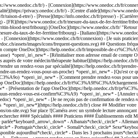
://www.onedoc.ch/fr/) - [Connexion](https://www.onedoc.ch/fr/connexi
té](https://privacy.onedoc.ch/fr/) - [Centre d'aide](https://www.onedoc.
fr/raison-d-etre/) - [Presse](https://info.onedoc.ch/fr/presse/) - [Carrière
 - [FR](https://www.onedoc.ch/fr/mesure-du-taux-de-fer-ferritine/fribou
erritin-blood-test/fribourg) [OneDoc](https://www.onedoc.ch/fr/ "Retou
esure-du-taux-de-fer-ferritine/fribourg) - [Italiano](https://www.onedoc.c
)
- [Connexion](https://www.onedoc.ch/fr/connexion) - [Je suis praticien]
nedoc.ch/assets/images/icons/frequent-questions.svg) ## Questions fr
n compte OneDoc](https://help.onedoc.ch/fr/impossible-de-cr%C3%A9
passe) *open\_in\_new* - [Réinitialiser mon adresse email de compte 
s auprès de votre médecin/thérapeute habituel](https://help.onedoc.c
dre un rendez-vous par spécialité](https://help.onedoc.ch/fr/pren
/prendre-un-rendez-vous-pour-un-proche) *open\_in\_new*
- [Qu'est ce 
%C3%A9o) *open\_in\_new* - [Comment prendre rendez-vous pour une co
'app OneDoc](https://help.onedoc.ch/fr/t%C3%A9l%C3%A9chargement-
new* - [Présentation de l'app OneDoc](https://help.onedoc.ch/fr/pr%