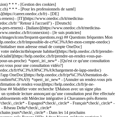
on) * * * - [Gestion des cookies]
ch) * * * - [Pour les professionnels de santé]
s](https://career.onedoc.ch/fr)
- [DE]
-renens) - [IT](https://www.onedoc.ch/it/medicina-
oc.ch/fr/ "Retour à l'accueil") - [Deutsch]
pres-renens) - [Italiano](https://www.onedoc.ch/it/medicina-
www.onedoc.ch/fr/connexion) - [Je suis praticien]
ts/images/icons/frequent-questions.svg) ## Questions fréquentes Mon
/help.onedoc.ch/fr/impossible-de-cr%C3%A9er-mon-compte-onedoc)
éinitialiser mon adresse email de compte OneDoc]
votre médecin/thérapeute habituel](https://help.onedoc.ch/fr/prendre-
té](https://help.onedoc.ch/fr/prendre-un-rendez-vous-par-
-pour-un-proche) *open\_in\_new*
- [Qu'est ce qu'une consultation
z-vous pour une consultation vidéo?]
lp.onedoc.ch/fr/t%C3%A9l%C3%A9chargement-de-lapp-onedoc)
e l'app OneDoc](https://help.onedoc.ch/fr/pr%C3%A9sentation-de-
nelle](https://www.onedoc.ch/fr/medecine-fonctionnelle/belmont-sur-lausanne)Voir plus *chevron\_left* sam. 08 août *chevron\_right* Voir plus de rendez-vous *error\_outline* Une erreur s'est produite lors du chargement des disponibilités [Réessayer](https://www.onedoc.ch) Expertises:[Médecine intégrative](https://www.onedoc.ch/fr/medecine-integrative/belmont-sur-lausanne), [Médecine fonctionnelle](https://www.onedoc.ch/fr/medecine-fonctionnelle/belmont-sur-lausanne)Voir plus [![Dr. Nathalie Jacquelin-Ravel, médecin praticien à Lausanne](https://assets.onedoc.ch/images/users/e4e90827ebac283b8119d27043efcd9980bb70c9ae7f91bdc7ef7aa71a4313e9-small.jpg "Dr. Nathalie Jacquelin-Ravel, médecin praticien à Lausanne")](https://www.onedoc.ch/fr/medecin-generaliste/lausanne/pb4ra/dr-nathalie-jacquelin-ravel) ### [Dr. Nathalie Jacquelin-Ravel](https://www.onedoc.ch/fr/medecin-generaliste/lausanne/pb4ra/dr-nathalie-jacquelin-ravel) [Médecin praticien](https://www.onedoc.ch/fr/medecin-generaliste/lausanne) Gastro-Entérologie Beaulieu Avenue Jomini 8 1004 Lausanne ![Dr. Nathalie Jacquelin-Ravel est affiliée au réseau Réseau Delta](https://assets.onedoc.ch/images/networks/logos/bc7306ac026c686f85d463e96b3cb0053f7de03c9f7a5fae3aa7114a276838ea-small.png) ![Icône patient avec un signe plus annonçant que le professionnel accepte de nouveaux patients](https://www.onedoc.ch/assets/images/icons/new-patients.svg)Accepte les nouveaux patients [Réserver un RDV](https://www.onedoc.ch/fr/medecin-generaliste/lausanne/pb4ra/dr-nathalie-jacquelin-ravel) Expertises:[Médecine intégrative](https://www.onedoc.ch/fr/medecine-integrative/lausanne), [Check-up | bilan de santé](https://www.onedoc.ch/fr/check-up-bilan-de-sante/lausanne), [Évaluation préopératoire](https://www.onedoc.ch/fr/evaluation-preoperatoire/lausanne), [Mesure de la pression artérielle | Tension](https://www.onedoc.ch/fr/mesure-de-la-pression-arterielle-tension/lausanne), [Prévention cardio-vasculaire | CardioCheck | CardioTest](https://www.onedoc.ch/fr/prevention-cardio-vasculaire-cardiocheck-cardiotest/lausanne)Voir plus *chevron\_left* sam. 08 août *chevron\_right* Voir plus de rendez-vous Pas de disponibilités en ligne ces prochains jours Expertises:[Médecine intégrative](https://www.onedoc.ch/fr/medecine-integrative/lausanne), [Check-up | bilan de santé](https://www.onedoc.ch/fr/check-up-bilan-de-sante/lausanne), [Évaluation préopératoire](https://www.onedoc.ch/fr/evaluation-preoperatoire/lausanne), [Mesure de la pression artérielle | Tension](https://www.onedoc.ch/fr/mesure-de-la-pression-arterielle-tension/lausanne), [Prévention cardio-vasculaire | CardioCheck | CardioTest](https://www.onedoc.ch/fr/prevention-cardio-vasculaire-cardiocheck-cardiotest/lausanne)Voir plus #### Vous êtes un professionnel de santé et vous n'apparaissez pas dans cette recherche? Contactez-nous pour obtenir le référencement de votre cabinet. [Ajouter votre cabinet](https://info.onedoc.ch/fr/) 1. [OneDoc](https://www.onedoc.ch/fr/)/ 2. [Médecine intégrative](https://www.onedoc.ch/fr/medecine-integrative)/ 3. [Canton de Vaud](https://www.onedoc.ch/fr/medecine-integrative/canton-de-vaud)/ 4. Chavannes-près-Renens ### Téléchargez l'app OneDoc Prenez rendez-vous en ligne chez un médecin, un dentiste ou un thérapeute proche de vous en Suisse. L'application OneDoc vous permet de gérer tous vos rendez-vous médicaux depuis votre natel, n'importe où et n'importe quand. ![Code QR redirigeant vers l’App Store ou Google Play pour télécharger l’app OneDoc Patients](https://www.onedoc.ch/assets/images/download-app-qr.jpeg) Scannez le QR code pour télécharger l’application [![Téléchargez notre application sur l'App Store!](https://www.onedoc.ch/assets/images/app-store-badge-fr.svg)](https://apps.apple.com/ch/app/onedoc/id1592376413?l=fr)[![Té