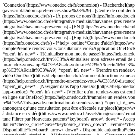
[Connexion](https://www.onedoc.ch/fr/connexion) - [Recherche](https
(javascript:Didomi.preferences.show%28%29) - [Centre de confidentiali
(https://info.onedoc.ch/fr/) - [À propos de nous](https://info.onedoc.ch/
(https://www.onedoc.ch/de/integrative-medizin/chavannes-pres-renens
integrativa/chavannes-pres-renens) - [EN](https://www.onedoc.ch/en/
(https://www.onedoc.ch/de/integrative-medizin/chavannes-pres-renens)
integrativa/chavannes-pres-renens) - [English](https://www.onedoc.c
(https://info.onedoc.ch/fr/)
- [*help\_outline*Centre d'aide](https://w
comptePrendre rendez-vousConsultations vidéoApplication OneDocM
*open\_in\_new* - [Réinitialiser mon mot de passe](https://help.on
(https://help.onedoc.ch/fr/r%C3%A9initialiser-mon-adresse-email-
un-rendez-vous-aupr%C3%A8s-de-votre-m%C3%A9decin/th%C3%A9rapeut
sp%C3%A9cialit%C3%A9) *open\_in\_new* - [Prendre un rendez-vous
vidéo OneDoc?](https://help.onedoc.ch/fr/comment-fonctionne-une-
(https://help.onedoc.ch/fr/prendre-un-rendez-vous-%C3%A0-distan
*open\_in\_new* - [Naviguer dans l'app OneDoc](https://help.onedoc
lapp-onedoc) *open\_in\_new*
- [Vérifier qu'un rendez-vous est confirmé](https://help.onedoc.ch/fr/v%C3%A9rifier-quun-rendez-vous-est-confirm%C3%A9) *open\_in\_new* - [Annuler un rendez-vous pris en ligne sur OneDoc](https://help.onedoc.ch/fr/annuler-un-rendez-vous-pris-en-ligne-sur-onedoc) *open\_in\_new* - [Je ne reçois pas de confirmation de rendez-vous](https://help.onedoc.ch/fr/je-ne-re%C3%A7ois-pas-de-confirmation-de-rendez-vous) *open\_in\_new* [Voir tous nos articles *open\_in\_new*](https://help.onedoc.ch/fr/) close ## Modifier votre recherche ![Maison avec un signe plus annonçant qu’une consultation peut être effectuée sur place](https://www.onedoc.ch/assets/images/icons/on-site.svg) Sur place ![Caméra avec un symbole lecture annonçant qu’une consultation peut être effectuée à distance en vidéo](https://www.onedoc.ch/assets/images/icons/remote.svg) À distance Rechercher #### Spécialités #### Praticiens #### Établissements edit Médecine intégrative à Chavannes-près-Renens tune Filtrer par Nouveaux patients*keyboard\_arrow\_down* - Acceptés*check\_circle* Langue parlée*keyboard\_arrow\_down* - Anglais*check\_circle* - Espagnol*check\_circle* - Français*check\_circle* - Italien*check\_circle* Sexe*keyboard\_arrow\_down* - Femme*check\_circle* - Homme*check\_circle* Réseau*keyboard\_arrow\_down* - Réseau Delta*check\_circle* Disponibilité*keyboard\_arrow\_down* - Disponible aujourdhui*check\_circle* - Dans les 3 prochains jours*check\_circle* - Dans les 7 prochains jours*check\_circle* - Dans les 14 prochains jours*check\_circle* # __Médecine intégrative__ à __Chavannes-près-Renens__: prenez rendez-vous en ligne aujourd'hui ## 1 résultat à Chavannes-près-Renens [![Dr. Adner Neyret, médecin praticien à Chavannes-près-Renens](https://assets.onedoc.ch/images/users/782d8b7eb6caf43510499387768896f88560bf395b679f875e9dfca66c02a36f-small.jpg "Dr. Adner Neyret, médecin praticien à Chavannes-près-Renens")](https://www.onedoc.ch/fr/medecin-generaliste/chavannes-pres-renens/pc3w2/dr-adner-neyret) ### [Dr. Adner Neyret](https://www.onedoc.ch/fr/medecin-generaliste/chavannes-pres-renens/pc3w2/d