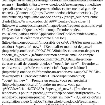
d-emergenza/renens/pczao/urgences-adultes-centre-medical-gare-de-
renens) - [English](https://www.onedoc.ch/en/emergency-medicine-
specialist/renens/pczao/urgences-adultes-centre-medical-gare-de-
renens)
- [Connexion](https://www.onedoc.ch/fr/connexion) - [Je
suis praticien](https://info.onedoc.ch/fr/)
- [*help\_outline*Centre
d'aide](https://www.onedoc.ch) #### Centre d'aide close ![]
(https://www.onedoc.ch/assets/images/icons/frequent-questions.svg)
## Questions fréquentes Mon comptePrendre rendez-
vousConsultations vidéoApplication OneDocMes rendez-vous -
[Impossible de créer mon compte OneDoc]
(https://help.onedoc.ch/fr/impossible-de-cr%C3%A9er-mon-compte-
onedoc) *open\_in\_new* - [Réinitialiser mon mot de passe]
(https://help.onedoc.ch/fr/r%C3%A9initialiser-mon-mot-de-passe)
*open\_in\_new* - [Réinitialiser mon adresse email de compte
OneDoc](https://help.onedoc.ch/fr/r%C3%A9initialiser-mon-
adresse-email-de-compte-onedoc) *open\_in\_new*
- [Prendre un
rendez-vous auprès de votre médecin/thérapeute habituel]
(https://help.onedoc.ch/fr/prendre-un-rendez-vous-aupr%C3%A8s-
de-votre-m%C3%A9decin/th%C3%A9rapeute-habituel)
*open\_in\_new* - [Prendre un rendez-vous par spécialité]
(https://help.onedoc.ch/fr/prendre-un-rendez-vous-par-
sp%C3%A9cialit%C3%A9) *open\_in\_new* - [Prendre un
rendez-vous pour un proche](https://help.onedoc.ch/fr/prendre-un-
rendez-vous-pour-un-proche) *open\_in\_new*
- [Qu'est ce qu'une
consultation vidéo OneDoc?](https://help.onedoc.ch/fr/comment-