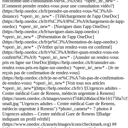
fonctionne-une-consultation-vid%C3%A9o) *open\_in\_new* -
[Comment prendre rendez-vous pour une consultation vidéo?]
(https://help.onedoc.ch/fr/prendre-un-rendez-vous-%C3%A0-
distance) *open\_in\_new*
- [Téléchargement de l'app OneDoc]
(https://help.onedoc.ch/fr/t%C3%A9l%C3%A9chargement-de-lapp-
onedoc) *open\_in\_new* - [Naviguer dans l'app OneDoc]
(https://help.onedoc.ch/fr/naviguer-dans-lapp-onedoc)
*open\_in\_new* - [Présentation de l'app OneDoc]
(https://help.onedoc.ch/fr/pr%C3%A9sentation-de-lapp-onedoc)
*open\_in\_new*
- [Vérifier qu'un rendez-vous est confirmé](https://help.onedoc.ch/fr/v%C3%A9rifier-quun-rendez-vous-est-confirm%C3%A9) *open\_in\_new* - [Annuler un rendez-vous pris en ligne sur OneDoc](https://help.onedoc.ch/fr/annuler-un-rendez-vous-pris-en-ligne-sur-onedoc) *open\_in\_new* - [Je ne reçois pas de confirmation de rendez-vous](https://help.onedoc.ch/fr/je-ne-re%C3%A7ois-pas-de-confirmation-de-rendez-vous) *open\_in\_new* [Voir tous nos articles *open\_in\_new*](https://help.onedoc.ch/fr/) ![Urgences adultes – Centre médical Gare de Renens, médecin urgentiste à Renens](https://assets.onedoc.ch/images/users/cf7d462d6dacd36e161750a7cf1ce582febc835468363602f70edd55ec7a87b5-small.jpg "Urgences adultes – Centre médical Gare de Renens, médecin urgentiste à Renens") *photo\_camera*+ 7 photos # Urgences adultes – Centre médical Gare de Renens ![Badge indiquant un profil vérifié](https://www.onedoc.ch/assets/images/icons/checkmark.svg) ## Médecin urgentiste Résumé Carte Présentation ![Icône patient avec un signe plus annonçant que le professionnel accepte de nouveaux patients](https://www.onedoc.ch/assets/images/icons/new-patients.svg) ### Patients acceptés Urgences adultes – Centre médical Gare de Renens accepte les nouveaux patients ![Icône mallette annonçant les spécialités du professionnel de santé](https://www.onedoc.ch/assets/images/icons/specialties.svg) ### Spécialités Médecine d'urgence Médecine générale ![Icône microscope annonçant les expertises dans lesquelles le professionnel est spécialisé](https://www.onedoc.ch/assets/images/icons/expertises.svg) ### Expertises Urgence en médecine générale [*arrow\_drop\_down*Voir plus](https://www.onedoc.ch) ![Marqueur annonçant la carte et les informations d’accès du cabinet](https://www.onedoc.ch/assets/images/icons/map.svg) ### Carte et informations d'accès #### [Centre Médical Gare de Renens](https://www.onedoc.ch/fr/centre-medical/renens/ebc5t/centre-medical-gare-de-renens) Avenue d'Epenex 4b 1020 Renens #### Horaire d'ouverture Actuellement fermé - Ouvre à 09:00 *expand\_more* Lundi: 09:00 - 18:00 Mardi: 09:00 - 18:00 Mercredi: 09:00 - 18:00 Jeudi: 09:00 - 18:00 Vendredi: 09:00 - 18:00 Samedi: Fermé Dimanche: Fermé ![Icône document annonçant la présentation de l’établissement](https://www.onedoc.ch/assets/images/icons/presentation.svg) ### Présentation du professionnel de santé __Permanence adulte avec ou sans rendez-vous :__ La __Permanence du__ [__Centre médical Gare de Renens__](https://cmgr.ch/)accueille les patients du __lundi au vendredi__, de 09h00 à 18h00, __avec ou__ sans rendez-vous, pour la prise en charge d’__urgences non vitales dès 16 ans__. Situé à l’__Avenue d’Epenex 4b__, au 2ᵉ étage, le centre se trouve à proximité immédiate de la gare de Renens et du métro M1. L’accès est facilité par les transports publics et des places de stationnement à proximité. Le bâtiment dispose d’un accès PMR, assuré par deux ascenseurs situés aux entrées 4b et 4c. Le centre a pour but de proposer une prise en charge des urgences médicales de qualité et facilement accessible aux habitants de Renens, [Prilly](https://cmgr.ch/services/urgences-medicales-renens/), Ecublens, [Crissier](https://cmgr.ch/services/urgences-medicales-renens/) et [Chavannes-près-Renens.](https://cmgr.ch/services/urgences-medicales-renens/) Avec son équipe, son infrastructure et sa disponibilité, le CMGR se positionne comme une alternative aux [urgences du CHUV](https://cmgr.ch/services/urgences-medicales-renens/). La permanence est dotée d’une équipe de __médecins généralistes, infirmières et assistantes médicales__ formés à la gestion des urgences médicales. Elle prend en charge différents motifs de consultation : - Fatigue, vertiges, nausées - Troubles respiratoires (toux, essoufflement) - Infections et fièvres (grippe, rhume, sinusite) - Douleurs abdominales, thoraciques ou articulaires - Troubles digestifs (maux d’estomac, indigestion) - Blessures mineures (coupures, entorses, foulures) - Suivi après chute, fracture ou entorse - Affections courantes (otite, allergies, infections urinaires) - Services de contraception d’urgence Le centre dispose également d’un __laboratoire d’analyses sur place__ et d’un __service de radiologie numérique__ permettant des examens rapides et précis. Les patients peuvent __prendre rendez-vous en ligne sur OneDoc__ pour une consultation selon leurs besoins ou se présenter directement pendant les heures d’ouverture. [*arrow\_drop\_down*Voir plus](https://www.onedoc.ch) [![Urgences adultes – Centre médical Gare de Renens, médecin urgentiste à Renens](https://assets.onedoc.ch/images/users/cf7d462d6dacd36e161750a7cf1ce582febc835468363602f70edd55ec7a87b5-small.jpg "Urgences adultes – Centre médical Gare de Renens, médecin urgentiste à Renens")](https://assets.onedoc.ch/images/users/cf7d462d6dacd36e161750a7cf1ce582febc835468363602f70edd55ec7a87b5.jpg)[![Centre Médical Gare de Renens, centre médical à Renens](https://assets.onedoc.ch/images/entities/24d9944ed5568ba2e5f7d0dd446a88e3654dcaf4cd62c25032243edbcb96842d-small.jpg "Centre Médical Gare de Renens, centre médical à Renens")](https://assets.onedoc.ch/images/entities/24d9944ed5568ba2e5f7d0dd446a88e3654dcaf4cd62c25032243edbcb96842d.jpg)[![Centre Médical Gare de Renens, centre médical à Renens](https://assets.onedoc.ch/images/entities/ae3dc71d59a0dd6b843c393caec6b65e97aacc1eeef8ed358f68d5fc52461f16-small.jpg "Centre Médical Gare de Renens, centre médical à Renens")](https://assets.onedoc.ch/images/entities/ae3dc71d59a0dd6b843c393caec6b65e97aacc1eeef8ed358f68d5fc52461f16.jpg)[![Centre Médical Gare de Renens, centre médical à Renens](https://assets.onedoc.ch/images/entities/0bd49bb5b6413a55073ba551e031af5a4a882b29e8eee544451f2d0863269d93-small.jpg "Centre Médical Gare de Renens, centre médical à Renens")](https://assets.onedoc.ch/images/entities/0bd49bb5b6413a55073ba551e031af5a4a882b29e8eee544451f2d0863269d93.jpg)[![Centre Médical Gare de Renens, centre médical à Renens](https://assets.onedoc.ch/images/entities/e9da40f43cf5588a0c329064e563800f18f5a28b014c04bd90b8c3ecba5bf684-small.jpg "Centre Médical Gare de Renens, centre médical à Renens")](https://assets.onedoc.ch/images/entities/e9da40f43cf5588a0c329064e563800f18f5a28b014c04bd90b8c3ecba5bf684.jpg)[![Centre Médical Gare de Renens, centre médical à Renens](https://assets.onedoc.ch/images/entities/73b2d1c22665afc77bdf9cf982fedfffd11627907ede948cf2929981bc886aaf-small.jpg "Centre Médical Gare de Renens, centre médical à Renens")](https://assets.onedoc.ch/images/entities/73b2d1c22665afc77bdf9cf982fedfffd11627907ede948cf2929981bc886aaf.jpg)[![Centre Médical Gare de Renens, centre médical à Renens](https://assets.onedoc.ch/images/entities/a4c324af937e127c6fe4bee94288b669b6777e8f79d3fc7f08311765b5b28a06-small.jpg "Centre Médical Gare de Renens, centre médical à Renens")](https://assets.onedoc.ch/images/entities/a4c324af937e127c6fe4bee94288b669b6777e8f79d3fc7f08311765b5b28a06.jpg)[![Centre Médical Gare de Renens, centre médical à Renens](https://assets.onedoc.ch/images/entities/39bdcfada59a5738c2f5ed564762fbbd8256619d6b2f985cbe352c38f49ba87d-small.jpg "Centre Médical Gare de Renens, centre médical à Renens")](https://assets.onedoc.ch/images/entities/39bdcfada59a5738c2f5ed564762fbbd8256619d6b2f985cbe352c38f49ba87d.jpg) * * * #### Langues parlées français et anglais #### Site web [Voir le site *open\_in\_new*](https://cmgr.ch/) ![Icône bulle de dialogue annonçant la section FAQ](https://www.onedoc.ch/assets/images/icons/faq.svg) ### FAQ *expand\_more* *keyboard\_arrow\_right* ## Quelle est l'adresse de Urgences adultes – Centre médical Gare de Renens? Urgences adultes – Centre médical Gare de Renens reçoit des patients à Avenue d'Epenex 4b, 1020 Renens. * * * *keyboard\_arrow\_right* ## Quelles sont les langues parlées par Urgences adultes – Centre médical Gare de Renens? Urgences adultes – Centre médical Gare de Renens propose des consultations en français et anglais. * * * *keyboard\_arrow\_right* ## Quels sont les horaires de consultation de Urgences adultes – Centre médical Gare de Renens? Les horaires de consultation de Urgences adultes – Centre médical Gare de Renens sont: - #### [Centre Médical Gare de Renens](https://www.onedoc.ch/fr/centre-medical/renens/ebc5t/centre-medical-gare-de-renens) : Avenue d'Epenex 4b, 1020 Renens - Le lundi de 09:00 à 18:00 - Le mardi de 09:00 à 18:00 - Le mercredi de 09:00 à 18:00 - Le jeudi de 09:00 à 18:00 - Le vendredi de 09:00 à 18:00 - Le samedi fermé - Le dimanche fermé * * * *keyboard\_arrow\_right* ## Quel est le site web de Urgences adultes – Centre médical Gare de Renens? Vous pouvez consulter le site web de Urgences adultes – Centre médical Gare de Renens à l'adresse suivante: [https://cmgr.ch/ *open\_in\_new*](https://cmgr.ch/) . * * * *keyboard\_arrow\_right* ## Quel est le numéro de téléphone de Urgences adultes – Centre médical Gare de Renens? Le numéro de téléphone de Urgences adultes – Centre médical Gare de Renens est [021 566 59 90](tel:+41215665990). * * * *keyboard\_arrow\_right* ## Est-ce que Urgences adultes – Centre médical Gare de Renens accepte les nouveaux patients? Oui, Urgences adultes – Centre médical Gare de Renens accepte les nouveaux patients. Pour prendre rendez-vous, les nouveaux patients peuvent facilement réserver en ligne via OneDoc. * * * *keyboard\_arrow\_right* ## Quelles sont les spécialités de Urgences adultes – Centre médical Gare de Renens? Urgences adultes – Centre médical Gare de Renens est spécialiste en [médecine d'urgence](https://www.onedoc.ch/fr/medecin-urgentiste/renens) et [médecine générale](https://www.onedoc.ch/fr/medecin-generaliste/renens) à Renens. * * * *keyboard\_arrow\_right* ## Quelles sont les expertises de Urgences adultes – Centre médical Gare de Renens? Les expertises de Urgences adultes – Centre médical Gare de Renens à Renens sont: [Urgence e