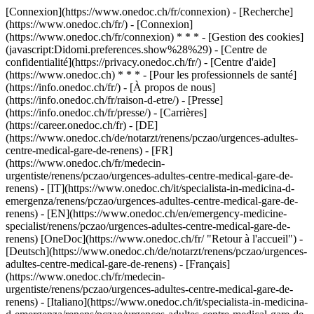
[Connexion](https://www.onedoc.ch/fr/connexion) - [Recherche]
(https://www.onedoc.ch/fr/) - [Connexion]
(https://www.onedoc.ch/fr/connexion) * * * - [Gestion des cookies]
(javascript:Didomi.preferences.show%28%29) - [Centre de
confidentialité](https://privacy.onedoc.ch/fr/) - [Centre d'aide]
(https://www.onedoc.ch) * * * - [Pour les professionnels de santé]
(https://info.onedoc.ch/fr/) - [À propos de nous]
(https://info.onedoc.ch/fr/raison-d-etre/) - [Presse]
(https://info.onedoc.ch/fr/presse/) - [Carrières]
(https://career.onedoc.ch/fr)
- [DE]
(https://www.onedoc.ch/de/notarzt/renens/pczao/urgences-adultes-
centre-medical-gare-de-renens) - [FR]
(https://www.onedoc.ch/fr/medecin-
urgentiste/renens/pczao/urgences-adultes-centre-medical-gare-de-
renens) - [IT](https://www.onedoc.ch/it/specialista-in-medicina-d-
emergenza/renens/pczao/urgences-adultes-centre-medical-gare-de-
renens) - [EN](https://www.onedoc.ch/en/emergency-medicine-
specialist/renens/pczao/urgences-adultes-centre-medical-gare-de-
renens) [OneDoc](https://www.onedoc.ch/fr/ "Retour à l'accueil") -
[Deutsch](https://www.onedoc.ch/de/notarzt/renens/pczao/urgences-
adultes-centre-medical-gare-de-renens) - [Français]
(https://www.onedoc.ch/fr/medecin-
urgentiste/renens/pczao/urgences-adultes-centre-medical-gare-de-
renens) - [Italiano](https://www.onedoc.ch/it/specialista-in-medicina-