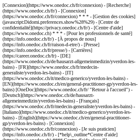
[Connexion](https://www.onedoc.ch/fr/connexion) - [Recherche]
(https://www.onedoc.ch/fr/) - [Connexion]
(https://www.onedoc.ch/fr/connexion) * * * - [Gestion des cookies]
(javascript:Didomi.preferences.show%28%29) - [Centre de
confidentialité](https://privacy.onedoc.ch/fr/) - [Centre d'aide]
(https://www.onedoc.ch) * * * - [Pour les professionnels de santé]
(https://info.onedoc.ch/fr/) - [À propos de nous]
(https://info.onedoc.ch/fr/raison-d-etre/) - [Presse]
(https://info.onedoc.ch/fr/presse/) - [Carrières]
(https://career.onedoc.ch/fr)
- [DE]
(https://www.onedoc.ch/de/hausarzt-allgemeinmedizin/yverdon-les-
bains) - [FR](https://www.onedoc.ch/fr/medecin-
generaliste/yverdon-les-bains) - [IT]
(https://www.onedoc.ch/it/medico-generico/yverdon-les-bains) -
[EN](https://www.onedoc.ch/en/general-practitioner-gp/yverdon-les-
bains) [OneDoc](https://www.onedoc.ch/fr/ "Retour à l'accueil") -
[Deutsch](https://www.onedoc.ch/de/hausarzt-
allgemeinmedizin/yverdon-les-bains) - [Français]
(https://www.onedoc.ch/fr/medecin-generaliste/yverdon-les-bains) -
[Italiano](https://www.onedoc.ch/it/medico-generico/yverdon-les-
bains) - [English](https://www.onedoc.ch/en/general-practitioner-
gp/yverdon-les-bains)
- [Connexion]
(https://www.onedoc.ch/fr/connexion) - [Je suis praticien]
(https://info.onedoc.ch/fr/)
- [*help\_outline*Centre d'aide]