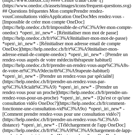
(https://www.onedoc.ch) #### Centre d'aide close ![]
(https://www.onedoc.ch/assets/images/icons/frequent-questions.svg)
## Questions fréquentes Mon comptePrendre rendez-
vousConsultations vidéoApplication OneDocMes rendez-vous -
[Impossible de créer mon compte OneDoc]
(https://help.onedoc.ch/fr/impossible-de-cr%C3%A9er-mon-compte-
onedoc) *open\_in\_new* - [Réinitialiser mon mot de passe]
(https://help.onedoc.ch/fr/r%C3%A9initialiser-mon-mot-de-passe)
*open\_in\_new* - [Réinitialiser mon adresse email de compte
OneDoc](https://help.onedoc.ch/fr/r%C3%A9initialiser-mon-
adresse-email-de-compte-onedoc) *open\_in\_new*
- [Prendre un
rendez-vous auprès de votre médecin/thérapeute habituel]
(https://help.onedoc.ch/fr/prendre-un-rendez-vous-aupr%C3%A8s-
de-votre-m%C3%A9decin/th%C3%A9rapeute-habituel)
*open\_in\_new* - [Prendre un rendez-vous par spécialité]
(https://help.onedoc.ch/fr/prendre-un-rendez-vous-par-
sp%C3%A9cialit%C3%A9) *open\_in\_new* - [Prendre un
rendez-vous pour un proche](https://help.onedoc.ch/fr/prendre-un-
rendez-vous-pour-un-proche) *open\_in\_new*
- [Qu'est ce qu'une
consultation vidéo OneDoc?](https://help.onedoc.ch/fr/comment-
fonctionne-une-consultation-vid%C3%A9o) *open\_in\_new* -
[Comment prendre rendez-vous pour une consultation vidéo?]
(https://help.onedoc.ch/fr/prendre-un-rendez-vous-%C3%A0-
distance) *open\_in\_new*
- [Téléchargement de l'app OneDoc]
(https://help.onedoc.ch/fr/t%C3%A9l%C3%A9chargement-de-lapp-