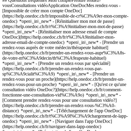
## Questions fréquentes Mon comptePrendre rendez-
vousConsultations vidéoApplication OneDocMes rendez-vous -
[Impossible de créer mon compte OneDoc]
(https://help.onedoc.ch/fr/impossible-de-cr%C3%A9er-mon-compte-
onedoc) *open\_in\_new* - [Réinitialiser mon mot de passe]
(https://help.onedoc.ch/fr/r%C3%A9initialiser-mon-mot-de-passe)
*open\_in\_new* - [Réinitialiser mon adresse email de compte
OneDoc](https://help.onedoc.ch/fr/r%C3%A9initialiser-mon-
adresse-email-de-compte-onedoc) *open\_in\_new*
- [Prendre un
rendez-vous auprès de votre médecin/thérapeute habituel]
(https://help.onedoc.ch/fr/prendre-un-rendez-vous-aupr%C3%A8s-
de-votre-m%C3%A9decin/th%C3%A9rapeute-habituel)
*open\_in\_new* - [Prendre un rendez-vous par spécialité]
(https://help.onedoc.ch/fr/prendre-un-rendez-vous-par-
sp%C3%A9cialit%C3%A9) *open\_in\_new* - [Prendre un
rendez-vous pour un proche](https://help.onedoc.ch/fr/prendre-un-
rendez-vous-pour-un-proche) *open\_in\_new*
- [Qu'est ce qu'une
consultation vidéo OneDoc?](https://help.onedoc.ch/fr/comment-
fonctionne-une-consultation-vid%C3%A9o) *open\_in\_new* -
[Comment prendre rendez-vous pour une consultation vidéo?]
(https://help.onedoc.ch/fr/prendre-un-rendez-vous-%C3%A0-
distance) *open\_in\_new*
- [Téléchargement de l'app OneDoc]
(https://help.onedoc.ch/fr/t%C3%A9l%C3%A9chargement-de-lapp-
onedoc) *open\_in\_new* - [Naviguer dans l'app OneDoc]
(https://help.onedoc.ch/fr/naviguer-dans-lapp-onedoc)