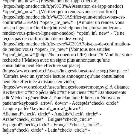
*open\_in\_new* - [Présentation de l'app OneDoc]
(https://help.onedoc.ch/fr/pr%C3%A9sentation-de-lapp-onedoc)
*open\_in\_new*
- [Vérifier qu'un rendez-vous est confirmé](https://help.onedoc.ch/fr/v%C3%A9rifier-quun-rendez-vous-est-confirm%C3%A9) *open\_in\_new* - [Annuler un rendez-vous pris en ligne sur OneDoc](https://help.onedoc.ch/fr/annuler-un-rendez-vous-pris-en-ligne-sur-onedoc) *open\_in\_new* - [Je ne reçois pas de confirmation de rendez-vous](https://help.onedoc.ch/fr/je-ne-re%C3%A7ois-pas-de-confirmation-de-rendez-vous) *open\_in\_new* [Voir tous nos articles *open\_in\_new*](https://help.onedoc.ch/fr/) close ## Modifier votre recherche ![Maison avec un signe plus annonçant qu’une consultation peut être effectuée sur place](https://www.onedoc.ch/assets/images/icons/on-site.svg) Sur place ![Caméra avec un symbole lecture annonçant qu’une consultation peut être effectuée à distance en vidéo](https://www.onedoc.ch/assets/images/icons/remote.svg) À distance Rechercher #### Spécialités #### Praticiens #### Établissements edit Médecin généraliste à Tramelan tune Filtrer par Nouveaux patients*keyboard\_arrow\_down* - Acceptés*check\_circle* Langue parlée*keyboard\_arrow\_down* - Allemand*check\_circle* - Anglais*check\_circle* - Arabe*check\_circle* - Bulgare*check\_circle* - Espagnol*check\_circle* - Français*check\_circle* - Italien*check\_circle* - Latin*check\_circle* - Néerlandais*check\_circle* - Persan*check\_circle* - Portugais*check\_circle* - Roumain*check\_circle* Sexe*keyboard\_arrow\_down* - Femme*check\_circle* - Homme*check\_circle* Réseau*keyboard\_arrow\_down* - Ärztenetzwerk Bern*check\_circle* - ArgoMed*check\_circle* - mediX*check\_circle* - mednetbern*check\_circle* - Medbase*check\_circle* - Réseau Delta*check\_circle* Disponibilité*keyboard\_arrow\_down* - Disponible aujourdhui*check\_circle* - Dans les 3 prochains jours*check\_circle* - Dans les 7 prochains jours*check\_circle* - Dans les 14 prochains jours*check\_circle* # Médecin généraliste dans les environs de Tramelan: prenez rendez-vous en ligne aujourd'hui [![Dr. Salomé Leuzinger, spécialiste en médecine interne générale à Courtelary](https://assets.onedoc.ch/images/users/ca9c64cd9e9dd5e5ca781dfb146dbf8d08aa972aaed68eaaa19ae04662f87c33-small.jpg "Dr. Salomé Leuzinger, spécialiste en médecine interne générale à Courtelary")](https://www.onedoc.ch/fr/specialiste-en-medecine-interne-generale/courtelary/pctwp/dr-salome-leuzinger) ### [Dr. Salomé Leuzinger](https://www.onedoc.ch/fr/specialiste-en-medecine-interne-generale/courtelary/pctwp/dr-salome-leuzinger) ![Badge indiquant un profil vérifié](https://www.onedoc.ch/assets/images/icons/checkmark.svg) [Spécialiste en médecine interne générale](https://www.onedoc.ch/fr/specialiste-en-medecine-interne-generale/courtelary) [Cabinet de la Forge](https://www.onedoc.ch/fr/cabinet-de-groupe/courtelary/esns/cabinet-de-la-forge) La Forge 9 2608 Courtelary ![Icône patient avec un signe moins annonçant que le professionnel n’accepte pas de nouveaux patients](https://www.onedoc.ch/assets/images/icons/no-new-patients.svg)N'accepte pas de nouveaux patients [Réserver un RDV](https://www.onedoc.ch/fr/specialiste-en-medecine-interne-generale/courtelary/pctwp/dr-salome-leuzinger) Expertises:[Check-up sanguin](https://www.onedoc.ch/fr/check-up-sanguin/courtelary), [Check-up | bilan de santé](https://www.onedoc.ch/fr/check-up-bilan-de-sante/courtelary), [Urgence en médecine générale](https://www.onedoc.ch/fr/urgence-en-medecine-generale/courtelary)Voir plus *chevron\_left* lun. 03 août *chevron\_right* Voir plus de rendez-vous *error\_outline* Une erreur s'est produite lors du chargement des disponibilités [Réessayer](https://www.onedoc.ch) Expertises:[Check-up sanguin](https://www.onedoc.ch/fr/check-up-sanguin/courtelary), [Check-up | bilan de santé](https://www.onedoc.ch/fr/check-up-bilan-de-sante/courtelary), [Urgence en médecine générale](https://www.onedoc.ch/fr/urgence-en-medecine-generale/courtelary)Voir plus [![Dr. Nathalie Scherz, spécialiste en médecine interne générale à Courtelary](https://assets.onedoc.ch/images/users/b1b92638109702f4ddb5630b25e47a7ec739517aedea95d2a83a96007e1548a6-small.jpg "Dr. Nathalie Scherz, spécialiste en médecine interne générale à Courtelary")](https://www.onedoc.ch/fr/specialiste-en-medecine-interne-generale/courtelary/pc4bt/dr-nathalie-scherz) ### [Dr. Nathalie Scherz](https://www.onedoc.ch/fr/specialiste-en-medecine-interne-generale/courtelary/pc4bt/dr-nathalie-scherz) ![Badge indiquant un profil vérifié](https://www.onedoc.ch/assets/images/icons/checkmark.svg) [Spécialiste en médecine interne générale](https://www.onedoc.ch/fr/specialiste-en-medecine-interne-generale/courtelary) [Cabinet de la Forge](https://www.onedoc.ch/fr/cabinet-de-groupe/courtelary/esns/cabinet-de-la-forge) La Forge 9 2608 Courtelary ![Icône patient avec un signe plus annonçant que le professionnel accepte de nouveaux patients](https://www.onedoc.ch/assets/images/icons/new-patients.svg)Accepte les nouveaux patients [Réserver un RDV](https://www.onedoc.ch/fr/specialiste-en-medecine-interne-generale/courtelary/pc4bt/dr-nathalie-scherz) *chevron\_left* lun. 03 août *chevron\_right* Voir plus de rendez-vous *error\_outline* Une erreur s'est produite lors du chargement des disponibilités [Réessayer](https://www.onedoc.ch) [![Dr. Joëlle Michel, spécialiste en médecine interne générale à Courtelary](https://assets.onedoc.ch/images/users/ac73009a150233167f4b515d1bb5f83315b23a0cdffa016ee3e4ddce3faa4f84-small.png "Dr. Joëlle Michel, spécialiste en médecine interne générale à Courtelary")](https://www.onedoc.ch/fr/specialiste-en-medecine-interne-generale/courtelary/pbpd9/dr-joelle-michel) ### [Dr. Joëlle Michel](https://www.onedoc.ch/fr/specialiste-en-medecine-interne-generale/courtelary/pbpd9/dr-joelle-michel) ![Badge indiquant un profil vérifié](https://www.onedoc.ch/assets/images/icons/checkmark.svg) [Spécialiste en médecine interne générale](https://www.onedoc.ch/fr/specialiste-en-medecine-interne-generale/courtelary) [Cabinet de la Forge](https://www.onedoc.ch/fr/cabinet-de-groupe/courtelary/esns/cabinet-de-la-forge) La Forge 9 2608 Courtelary ![Icône patient avec un signe moins annonçant que le professionnel n’accepte pas de nouveaux patients](https://www.onedoc.ch/assets/images/icons/no-new-patients.svg)N'accepte pas de nouveaux patients [Réserver un RDV](https://www.onedoc.ch/fr/specialiste-en-medecine-interne-generale/courtelary/pbpd9/dr-joelle-michel) Expertises:[Contrôle médical permis de conduire NIVEAU 1](https://www.onedoc.ch/fr/controle-medical-permis-de-conduire-niveau-1/courtelary), [Radiographie](https://www.onedoc.ch/fr/radiographie/courtelary), [Vaccination hépatite A/B](https://www.onedoc.ch/fr/vaccination-hepatite-a-b/courtelary), [Vaccination rougeole - rubéole - oreillon (ROR)](https://www.onedoc.ch/fr/vaccination-rougeole-rubeole-oreillon-ror/courtelary), [Vaccination tétanos - diphtérie - coqueluche (DTP)](https://www.onedoc.ch/fr/vaccination-tetanos-diphterie-coqueluche-dtp/courtelary), [Vaccination Zona](https://www.onedoc.ch/fr/vaccination-zona/courtelary), [Vaccination varicelle](https://www.onedoc.ch/fr/vaccination-varicelle/courtelary), [Mise à jour du carnet de vaccination](https://www.onedoc.ch/fr/mise-a-jour-du-carnet-de-vaccination/courtelary)Voir plus *chevron\_left* lun. 03 août *chevron\_right* Voir plus de rendez-vous *error\_outline* Une erreur s'est produite lors du chargement des disponibilités [Réessayer](https://www.onedoc.ch) Expertises:[Contrôle médical permis de conduire NIVEAU 1](https://www.onedoc.ch/fr/controle-medical-permis-de-conduire-niveau-1/courtelary), [Radiographie](https://www.onedoc.ch/fr/radiographie/courtelary), [Vaccination hépatite A/B](https://www.onedoc.ch/fr/vaccination-hepatite-a-b/courtelary), [Vaccination rougeole - rubéole - oreillon (ROR)](https://www.onedoc.ch/fr/vaccination-rougeole-rubeole-oreillon-ror/courtelary), [Vaccination tétanos - diphtérie - coqueluche (DTP)](https://www.onedoc.ch/fr/vaccination-tetanos-diphterie-coqueluche-dtp/courtelary), [Vaccination Zona](https://www.onedoc.ch/fr/vaccination-zona/courtelary), [Vaccination varicelle](https://www.onedoc.ch/fr/vaccination-varicelle/courtelary), [Mise à jour du carnet de vaccination](https://www.onedoc.ch/fr/mise-a-jour-du-carnet-de-vaccination/courtelary)Voir plus [![Dr. med. Nicole Stern, spécialiste en médecine interne générale à Bienne](https://assets.onedoc.ch/images/users/aae8a1babf135789a816495d35c8d8b25c88d192329fef26a2e1c46062144a9a-small.jpg "Dr. med. Nicole Stern, spécialiste en médecine interne générale à Bienne")](https://www.onedoc.ch/fr/specialiste-en-medecine-interne-generale/bienne/pc1j3/dr-med-nicole-stern) ### [Dr. med. Nicole Stern](https://www.onedoc.ch/fr/specialiste-en-medecine-interne-generale/bienne/pc1j3/dr-med-nicole-stern) ![Badge indiquant un profil vérifié](https://www.onedoc.ch/assets/images/icons/checkmark.svg) [Spécialiste en médecine interne générale](https://www.onedoc.ch/fr/specialiste-en-medecine-interne-generale/bienne) [Praxis im Zentrum Biel](https://www.onedoc.ch/fr/cabinet-medical/bienne/ebegg/praxis-im-zentrum-biel) Unionsgasse 14 2502 Bienne ![Dr. med. Nicole Stern est affiliée au réseau mediX](https://assets.onedoc.ch/images/networks/logos/4f3be0e73805cd850f7f0f1bddc7c1871c91eddabe35e40a16c0bfdcf16c9e49-small.png) ![Icône patient avec un signe moins annonçant que le professionnel n’accepte pas de nouveaux patients](https://www.onedoc.ch/assets/images/icons/no-new-patients.svg)N'accepte pas de nouveaux patients [Réserver un RDV](https://www.onedoc.ch/fr/specialiste-en-medecine-interne-generale/bienne/pc1j3/dr-med-nicole-stern) *chevron\_left* lun. 03 août *chevron\_right* Voir plus de rendez-vous *error\_outline* Une erreur s'est produite lors du chargement des disponibilités [Réessayer](https://www.onedoc.ch) [![Dr. med. Aurélie Butscher, spécialiste en médecine interne générale à Bienne](https://assets.onedoc.ch/images/users/d68efefd1d5