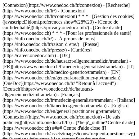
[Connexion](https://www.onedoc.ch/fr/connexion) - [Recherche]
(https://www.onedoc.ch/fr/) - [Connexion]
(https://www.onedoc.ch/fr/connexion) * * * - [Gestion des cookies]
(javascript:Didomi.preferences.show%28%29) - [Centre de
confidentialité](https://privacy.onedoc.ch/fr/) - [Centre d'aide]
(https://www.onedoc.ch) * * * - [Pour les professionnels de santé]
(https://info.onedoc.ch/fr/) - [À propos de nous]
(https://info.onedoc.ch/fr/raison-d-etre/) - [Presse]
(https://info.onedoc.ch/fr/presse/) - [Carrières]
(https://career.onedoc.ch/fr)
- [DE]
(https://www.onedoc.ch/de/hausarzt-allgemeinmedizin/tramelan) -
[FR](https://www.onedoc.ch/fr/medecin-generaliste/tramelan) - [IT]
(https://www.onedoc.ch/it/medico-generico/tramelan) - [EN]
(https://www.onedoc.ch/en/general-practitioner-gp/tramelan)
[OneDoc](https://www.onedoc.ch/fr/ "Retour à l'accueil") -
[Deutsch](https://www.onedoc.ch/de/hausarzt-
allgemeinmedizin/tramelan) - [Français]
(https://www.onedoc.ch/fr/medecin-generaliste/tramelan) - [Italiano]
(https://www.onedoc.ch/it/medico-generico/tramelan) - [English]
(https://www.onedoc.ch/en/general-practitioner-gp/tramelan)
-
[Connexion](https://www.onedoc.ch/fr/connexion) - [Je suis
praticien](https://info.onedoc.ch/fr/)
- [*help\_outline*Centre d'aide]
(https://www.onedoc.ch) #### Centre d'aide close ![]
(https://www.onedoc.ch/assets/images/icons/frequent-questions.svg)