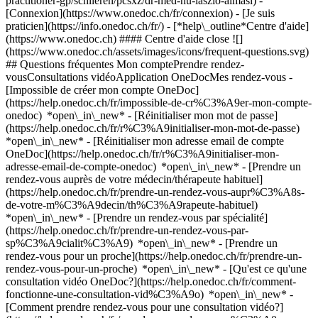
practitioner-gp/schlieren/pcsxz/dr-med-hu-laszlo-almasi)
-
[Connexion](https://www.onedoc.ch/fr/connexion) - [Je suis
praticien](https://info.onedoc.ch/fr/)
- [*help\_outline*Centre d'aide]
(https://www.onedoc.ch) #### Centre d'aide close ![]
(https://www.onedoc.ch/assets/images/icons/frequent-questions.svg)
## Questions fréquentes Mon comptePrendre rendez-
vousConsultations vidéoApplication OneDocMes rendez-vous -
[Impossible de créer mon compte OneDoc]
(https://help.onedoc.ch/fr/impossible-de-cr%C3%A9er-mon-compte-
onedoc) *open\_in\_new* - [Réinitialiser mon mot de passe]
(https://help.onedoc.ch/fr/r%C3%A9initialiser-mon-mot-de-passe)
*open\_in\_new* - [Réinitialiser mon adresse email de compte
OneDoc](https://help.onedoc.ch/fr/r%C3%A9initialiser-mon-
adresse-email-de-compte-onedoc) *open\_in\_new*
- [Prendre un
rendez-vous auprès de votre médecin/thérapeute habituel]
(https://help.onedoc.ch/fr/prendre-un-rendez-vous-aupr%C3%A8s-
de-votre-m%C3%A9decin/th%C3%A9rapeute-habituel)
*open\_in\_new* - [Prendre un rendez-vous par spécialité]
(https://help.onedoc.ch/fr/prendre-un-rendez-vous-par-
sp%C3%A9cialit%C3%A9) *open\_in\_new* - [Prendre un
rendez-vous pour un proche](https://help.onedoc.ch/fr/prendre-un-
rendez-vous-pour-un-proche) *open\_in\_new*
- [Qu'est ce qu'une
consultation vidéo OneDoc?](https://help.onedoc.ch/fr/comment-
fonctionne-une-consultation-vid%C3%A9o) *open\_in\_new* -
[Comment prendre rendez-vous pour une consultation vidéo?]