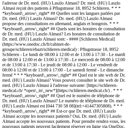
l'adresse de Dr. med. (HU) Laszlo Almasi? Dr. med. (HU) Laszlo
Almasi reçoit des patients à Pflugstrasse 18, 8952 Schlieren. * * *
*keyboard\_arrow\_right* ## Quelles sont les langues parlées par
Dr. med. (HU) Laszlo Almasi? Dr. med. (HU) Laszlo Almasi
propose des consultations en allemand, anglais et hongrois. * * *
*keyboard\_arrow\_right* ## Quels sont les horaires de consultation
de Dr. med. (HU) Laszlo Almasi? Les horaires de consultation de
Dr. med. (HU) Laszlo Almasi sont: - #### [Schlieren Medical]
(https://www.onedoc.ch/fr/cabinet-de-
groupe/schlieren/ebazt/schlieren-medical) : Pflugstrasse 18, 8952
Schlieren - Le lundi de 08:00 à 12:00 et de 13:00 à 17:30 - Le mardi
de 08:00 à 12:00 et de 13:00 à 17:30 - Le mercredi de 08:00 à 12:00
et de 13:00 à 17:30 - Le jeudi de 08:00 à 12:00 - Le vendredi de
08:00 à 12:00 et de 13:00 à 17:00 - Le samedi fermé - Le dimanche
fermé * * * *keyboard\_arrow\_right* ## Quel est le site web de Dr.
med. (HU) Laszlo Almasi? Vous pouvez consulter le site web de Dr.
med. (HU) Laszlo Almasi à l'adresse suivante: [https://schlieren-
medical.ch/ *open\_in\_new*](https://schlieren-medical.ch/) . * * *
*keyboard\_arrow\_right* ## Quel est le numéro de téléphone de
Dr. med. (HU) Laszlo Almasi? Le numéro de téléphone de Dr. med.
(HU) Laszlo Almasi est [044 730 58 08](tel:+41447305808). * * *
*keyboard\_arrow\_right* ## Est-ce que Dr. med. (HU) Laszlo
Almasi accepte les nouveaux patients? Oui, Dr. med. (HU) Laszlo
Almasi accepte les nouveaux patients. Pour prendre rendez-vous, les
nouveaux patients peuvent facilement réserver en ligne via OneDoc.