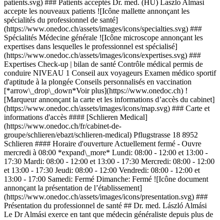
patients.svg) ### Patients acceptés Dr. med. (HU) Laszlo Almasi
accepte les nouveaux patients ![Icône mallette annonçant les
spécialités du professionnel de santé]
(https://www.onedoc.ch/assets/images/icons/specialties.svg) ###
Spécialités Médecine générale ![Icône microscope annonçant les
expertises dans lesquelles le professionnel est spécialisé]
(https://www.onedoc.ch/assets/images/icons/expertises.svg) ###
Expertises Check-up | bilan de santé Contrôle médical permis de
conduire NIVEAU 1 Conseil aux voyageurs Examen médico sportif
d'aptitude à la plongée Conseils personnalisés en vaccination
[*arrow\_drop\_down*Voir plus](https://www.onedoc.ch) !
[Marqueur annonçant la carte et les informations d’accès du cabinet]
(https://www.onedoc.ch/assets/images/icons/map.svg) ### Carte et
informations d'accès #### [Schlieren Medical]
(https://www.onedoc.ch/fr/cabinet-de-
groupe/schlieren/ebazt/schlieren-medical) Pflugstrasse 18 8952
Schlieren #### Horaire d'ouverture Actuellement fermé - Ouvre
mercredi à 08:00 *expand\_more* Lundi: 08:00 - 12:00 et 13:00 -
17:30 Mardi: 08:00 - 12:00 et 13:00 - 17:30 Mercredi: 08:00 - 12:00
et 13:00 - 17:30 Jeudi: 08:00 - 12:00 Vendredi: 08:00 - 12:00 et
13:00 - 17:00 Samedi: Fermé Dimanche: Fermé ![Icône document
annonçant la présentation de l’établissement]
(https://www.onedoc.ch/assets/images/icons/presentation.svg) ###
Présentation du professionnel de santé ## Dr. med. László Almási
Le Dr Almási exerce en tant que médecin généraliste depuis plus de