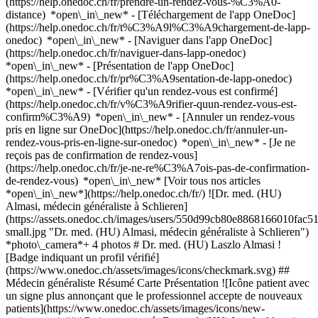
(https://help.onedoc.ch/fr/prendre-un-rendez-vous-%C3%A0-
distance) *open\_in\_new*
- [Téléchargement de l'app OneDoc]
(https://help.onedoc.ch/fr/t%C3%A9l%C3%A9chargement-de-lapp-
onedoc) *open\_in\_new* - [Naviguer dans l'app OneDoc]
(https://help.onedoc.ch/fr/naviguer-dans-lapp-onedoc)
*open\_in\_new* - [Présentation de l'app OneDoc]
(https://help.onedoc.ch/fr/pr%C3%A9sentation-de-lapp-onedoc)
*open\_in\_new*
- [Vérifier qu'un rendez-vous est confirmé]
(https://help.onedoc.ch/fr/v%C3%A9rifier-quun-rendez-vous-est-
confirm%C3%A9) *open\_in\_new* - [Annuler un rendez-vous
pris en ligne sur OneDoc](https://help.onedoc.ch/fr/annuler-un-
rendez-vous-pris-en-ligne-sur-onedoc) *open\_in\_new* - [Je ne
reçois pas de confirmation de rendez-vous]
(https://help.onedoc.ch/fr/je-ne-re%C3%A7ois-pas-de-confirmation-
de-rendez-vous) *open\_in\_new* [Voir tous nos articles
*open\_in\_new*](https://help.onedoc.ch/fr/) ![Dr. med. (HU)
Almasi, médecin généraliste à Schlieren]
(https://assets.onedoc.ch/images/users/550d99cb80e8868166010fa
small.jpg "Dr. med. (HU) Almasi, médecin généraliste à Schlieren")
*photo\_camera*+ 4 photos # Dr. med. (HU) Laszlo Almasi !
[Badge indiquant un profil vérifié]
(https://www.onedoc.ch/assets/images/icons/checkmark.svg) ##
Médecin généraliste Résumé Carte Présentation ![Icône patient avec
un signe plus annonçant que le professionnel accepte de nouveaux
patients](https://www.onedoc.ch/assets/images/icons/new-