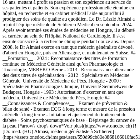
16 ans, mettant à profit sa passion et son expérience au service de
ses patientes et patients. Son expérience professionnelle étendue en
hôpital, en recherche et en cabinet médical l'aide aujourd'hui à
prodiguer des soins de qualité au quotidien. Le Dr. László Almási a
rejoint l'équipe médicale de Schlieren Medical en septembre 2024.
Après avoir terminé ses études de médecine en Hongrie, il a débuté
sa carrière au sein de l'Hôpital National de Cardiologie. Il s'est
ensuite consacré à la recherche clinique pendant douze ans. Depuis
2008, le Dr Almási exerce en tant que médecin généraliste dévoué,
d'abord en Hongrie, puis en Allemagne, et maintenant en Suisse. ##
__Formation__ - 2024 : Reconnaissance des titres de formation
continue en Médecine Générale ainsi qu’en Pharmacologie et
Toxicologie, MEBEKO Berne - 2013 : Reconnaissance allemande
des deux titres de spécialisation - 2012 : Spécialiste en Médecine
Générale, Université de Médecine de Pécs, Hongrie - 2000 :
Spécialiste en Pharmacologie Clinique, Université Semmelweis de
Budapest, Hongrie - 1993 : Autorisation d'exercer en tant que
médecin, Université de Médecine de Pécs, Hongrie ##
__Connaissances & Compétences__ - Examen de prévention &
bilan de santé - Examen ECG à long terme et mesure de la pression
artérielle à long terme - Initiation et ajustement du traitement du
diabète - Soins psychosomatiques de base - Dépistage du cancer de
la peau [*arrow\_drop\_down*Voir plus](https://www.onedoc.ch) [!
[Dr. med. (HU) Almasi, médecin généraliste à Schlieren]
(https://assets.onedoc.ch/images/users/550d99cb80e8868166010fa