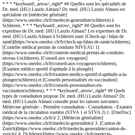
* * * *keyboard\_arrow\_right* ## Quelles sont les spécialités de
Dr. med. (HU) Laszlo Almasi? Dr. med. (HU) Laszlo Almasi est
spécialiste en [médecine générale]
(https://www.onedoc.ch/fr/medecin-generaliste/schlieren) à
Schlieren. * * * *keyboard\_arrow\_right* ## Quelles sont les
expertises de Dr. med. (HU) Laszlo Almasi? Les expertises de Dr.
med. (HU) Laszlo Almasi à Schlieren sont: [Check-up | bilan de
santé](https://www.onedoc.ch/fr/check-up-bilan-de-sante/schlieren),
[Contrôle médical permis de conduire NIVEAU 1]
(https://www.onedoc.ch/fr/controle-medical-permis-de-conduire-
niveau-1/schlieren), [Conseil aux voyageurs]
(https://www.onedoc.ch/fr/conseil-aux-voyageurs/schlieren),
[Examen médico sportif d'aptitude à la plongée]
(https://www.onedoc.ch/fr/examen-medico-sportif-d-aptitude-a-la-
plongee/schlieren) et [Conseils personnalisés en vaccination]
(https://www.onedoc.ch/fr/conseils-personnalises-en-
vaccination/schlieren). * * * *keyboard\_arrow\_right* ## Quels
types de consultation propose Dr. med. (HU) Laszlo Almasi? Dr.
med. (HU) Laszlo Almasi consulte pour les raisons suivantes:
Médecine générale: - Première consultation - Consultation - Examen
médical de la circulation routière (STVA 1 et STVA 2)
1. [OneDoc](https://www.onedoc.ch/fr/)/ 2. [Médecin généraliste](https://www.onedoc.ch/fr/medecin-generaliste)/ 3. [Canton de Zurich](https://www.onedoc.ch/fr/medecin-generaliste/canton-de-zurich)/ 4. [Schlieren](https://www.onedoc.ch/fr/medecin-generaliste/schlieren)/ 5. Dr. med. (HU) Laszlo Almasi ### Prenez RDV avec Dr. med. (HU) Laszlo Almasi Renseignez les informations suivantes 1 Première consultation? Ceci est ma première consultation avec Dr. med. (HU) Almasi Je suis déjà suivi·e par Dr. med. (HU) Almasi * * * *touch\_app* Choisissez un créneau horaire *chevron\_left* mar. 04 août *chevron\_right* Voir plus de rendez-vous Créneau horaire Prendre rendez-vous ### Téléchargez l'app OneDoc Prenez rendez-vous en ligne chez un médecin, un dentiste ou un thérapeute proche de vous en Suisse. L'application OneDoc vous permet de gérer tous vos rendez-vous médicaux depuis votre natel, n'importe où et n'importe quand. ![Code QR redirigeant vers l’App Store ou Google Play pour télécharger l’app OneDoc Patients](https://www.onedoc.ch/assets/images/download-app-qr.jpeg) Scannez le QR code pour télécharger l’application [![Téléchargez notre application sur l'App Store!](https://www.onedoc.ch/assets/images/app-store-badge-fr.svg)](https://apps.apple.com/ch/app/onedoc/id1592376413?l=fr)[![Téléchargez notre application sur le Google Play Store!](https://www.onedoc.ch/assets/images/google-play-badge-fr.png)](https://play.google.com/store/apps/details?id=ch.onedoc.patient&hl=fr-CH) *keyboard\_arrow\_right* ## Spécialités associées [Médecin généraliste à Zurich](https://www.onedoc.ch/fr/medecin-generaliste/zurich)[Médecin généraliste à Winterthour](https://www.onedoc.ch/fr/medecin-generaliste/winterthour)[Médecin généraliste à Lucerne](https://www.onedoc.ch/fr/medecin-generaliste/lucerne)[Médecin généraliste à Zoug](https://www.onedoc.ch/fr/medecin-generaliste/zoug)[Médecin généraliste à Aarau](https://www.onedoc.ch/fr/medecin-generaliste/aarau)[Médecin généraliste à Sursee](https://www.onedoc.ch/fr/medecin-generaliste/sursee)[Médecin généraliste à Müllheim](https://www.onedoc.ch/fr/medecin-generaliste/mullheim) *keyboard\_arrow\_right* ## Expertises associées [Check-up | bilan de santé à Zurich](https://www.onedoc.ch/fr/check-up-bilan-de-sante/zurich)[Check-up | bilan de santé à Winterthour](https://www.onedoc.ch/fr/check-up-bilan-de-sante/winterthour)[Check-up | bilan de santé à Frauenfeld](https://www.onedoc.ch/fr/check-up-bilan-de-sante/frauenfeld)[Check-up | bilan de santé à Lucerne](https://www.onedoc.ch/fr/check-up-bilan-de-sante/lucerne)[Check-up | bilan de santé à Baden](https://www.onedoc.ch/fr/check-up-bilan-de-sante/baden)[Check-up | bilan de santé à Berikon](https://www.onedoc.ch/fr/check-up-bilan-de-sante/berikon)[Check-up | bilan de santé à Rapperswil-Jona](https://www.onedoc.ch/fr/check-up-bilan-de-sante/rapperswil-jona)[Check-up | bilan de santé à Dübendorf](https://www.onedoc.ch/fr/check-up-bilan-de-sante/dubendorf)[Check-up | bilan de santé à Uster](https://www.onedoc.ch/fr/check-up-bilan-de-sante/uster)[Check-up | bilan de santé à Sursee](https://www.onedoc.ch/fr/check-up-bilan-de-sante/sursee)[Check-up | bilan de santé à Feuerthalen](https://www.onedoc.ch/fr/check-up-bilan-de-sante/feuerthalen)[Check-up | bilan de santé à Müllheim](https://www.onedoc.ch/fr/check-up-bilan-de-sante/mullheim)[Check-up | bilan de santé à Affoltern am Albis](https://www.onedoc.ch/fr/check-up-bilan-de-sante/affoltern-am-albis)[Check-up | bilan de santé à Brugg AG](https://www.onedoc.ch/fr/check-up-bilan-de-sante/brugg?state=AG)[Check-up | bilan de santé à Kloten](https://www.onedoc.ch/fr/check-up-bilan-de-sante/kloten)[Check-up | bilan de santé à Emmen](https://www.onedoc.ch/fr/check-up-bilan-de-sante/emmen)[Check-up | bilan de santé à Würenlos](https://www.onedoc.ch/fr/check-up-bilan-de-sante/wurenlos)[Check-up | bilan de santé à Olten](https://www.onedoc.ch/fr/check-up-bilan-de-sante/olten)[Check-up | bilan de santé à Dielsdorf](https://www.onedoc.ch/fr/check-up-bilan-de-sante/dielsdorf)[Check-up | bilan de santé à Hittnau](https://www.onedoc.ch/fr/check-up-bilan-de-sante/hittnau)[Check-up | bilan de santé à Stäfa](https://www.onedoc.ch/fr/check-up-bilan-de-sante/stafa) *keyboard\_arrow\_right* ## Recherches fréquentes [Spécialiste en médecine interne générale à Zurich](https://www.onedoc.ch/fr/specialiste-en-medecine-interne-generale/zurich)[Gynécologue obstétricien à Zurich](https://www.onedoc.ch/fr/gynecologue-obstetricien/zurich)[Ophtalmologue à Zurich](https://www.onedoc.ch/fr/ophtalmologue/zurich)[Masseur classique à Zurich](https://www.onedoc.ch/fr/masseur-classique/zurich)[Physiothérapeute à Zurich](https://www.onedoc.ch/fr/physiotherapeute/zurich)[Médecin généraliste à Zurich](https://www.onedoc.ch/fr/medecin-generaliste/zurich)[Dermatologue à Zurich](https://www.onedoc.ch/fr/dermatologue/zurich)[Centre de vaccination à Zurich](https://www.onedoc.ch/fr/centre-de-vaccination/zurich)[Spécialiste en médecine esthétique à Zurich](https://www.onedoc.ch/fr/specialiste-en-medecine-esthetique/zurich)[Réflexologue à Zurich](https://www.onedoc.ch/fr/reflexologue/zurich)[Masseur médical à Zurich](https://www.onedoc.ch/fr/masseur-medical/zurich)[Physiothérapeute à Winterthour](https://www.onedoc.ch/fr/physiotherapeute/winterthour)[Ostéopathe à Zurich](https://www.onedoc.ch/fr/osteopathe/zurich)[Gastro-entérologue à Zurich](https://www.onedoc.ch/fr/gastro-enterologue/zurich)[Médecin généraliste à Winterthour](https://www.onedoc.ch/fr/medecin-generaliste/winterthour)[Neurologue à Zurich](https://www.onedoc.ch/fr/neurologue/zurich)[Médecin-dentiste à Zurich](https://www.onedoc.ch/fr/medecin-dentiste/zurich)[Naturopathe MCO/TEN à Zurich](https://www.onedoc.ch/fr/naturopathe-mco-ten/zurich)[Prestations de santé en pharmacie à Zurich](https://www.onedoc.ch/fr/prestations-de-sante-en-pharmacie/zurich)[Cardiologue à Zurich](https://www.onedoc.ch/fr/cardiologue/zurich)[Gynécologue obstétricien à Aarau](https://www.onedoc.ch/fr/gynecologue-obstetricien/aarau) *keyboard\_arrow\_right* ## Annuaire des professionnels de santé suisses [Liste des praticiens](https://www.onedoc.ch/fr/annuaire) [A](https://www.onedoc.ch/fr/annuaire/A) [B](https://www.onedoc.ch/fr/annuaire/B) [C](https://www.onedoc.ch/fr/annuaire/C) [D](https://www.onedoc.ch/fr/annuaire/D) [E](https://www.onedoc.ch/fr/annuaire/E) [F](https://www.onedoc.ch/fr/annuaire/F) [G](https://www.onedoc.ch/fr/annuaire/G) [H](https://www.onedoc.ch/fr/annuaire/H) [I](https://www.onedoc.ch/fr/annuaire/I) [J](https://www.onedoc.ch/fr/annuaire/J) [K](https://www.onedoc.ch/fr/annuaire/K) [L](https://www.onedoc.ch/fr/annuaire/L) [M](https://www.onedoc.ch/fr/annuaire/M) [N](https://www.onedoc.ch/fr/annuaire/N) [O](https://www.onedoc.ch/fr/annuaire/O) [P](https://www.onedoc.ch/fr/annuaire/P) [Q](https://www.onedoc.ch/fr/annuaire/Q) [R](https://www.onedoc.ch/fr/annuaire/R) [S](https://www.onedoc.ch/fr/annuaire/S) [T](https://www.onedoc.ch/fr/annuaire/T) [U](https://www.onedoc.ch/fr/annuaire/U) [V](https://www.onedoc.ch/fr/annuaire/V) [W](https://www.onedoc.ch/fr/annuaire/W) [X](https://www.onedoc.ch/fr/annuaire/X) [Y](https://www.onedoc.ch/fr/annuaire/Y) [Z](https://www.onedoc.ch/fr/annuaire/Z) ## OneDoc [Pour les professionnels de santé](https://info.onedoc.ch/fr/) [À propos de nous](https://info.onedoc.ch/fr/raison-d-etre/) [Presse](https://info.onedoc.ch/fr/presse/) [Carrières](https://career.onedoc.ch/fr) [Centre de confidentialité](https://privacy.onedoc.ch/fr/) [Gestion des cookies](javascript:Didomi.preferences.show%28%29) [Centre d'aide](https://help.onedoc.ch/fr/) ## Langues [Deutsch](https://www.onedoc.ch/de/hausarzt-allgemeinmedizin/schlieren/pcsxz/dr-med-hu-laszlo-almasi) [Français](https://www.onedoc.ch/fr/medecin-generaliste/schlieren/pcsxz/dr-med-hu-laszlo-almasi) [Italiano](https://www.onedoc.ch/it/medico-generico/schlieren/pcsxz/dr-med-hu-laszlo-almasi) [English](https://www.onedoc.ch/en/general-practitioner-gp/schlieren/pcsxz/dr-med-hu-laszlo-almasi) ## Spécialités associées [Médecin généraliste à Zurich](https://www.onedoc.ch/fr/medecin-generaliste/zurich) [Médecin généraliste à Winterthour](https://www.onedoc.ch/fr/medecin-generaliste/winterthour) [Médecin généraliste à Lucerne](https://www.onedoc.ch/fr/medecin-generaliste/lucerne) [Médecin généraliste à Zoug](https://www.onedoc.ch/fr/medecin-generaliste/zoug) [Médecin généraliste à Aarau](https://www.onedoc.ch/fr/medecin-generaliste/aarau) [Médecin généraliste à Sursee](https://www.onedoc.ch/fr/medecin-generaliste/sursee) [Médecin généraliste à Müllheim](https://www.onedoc.ch/fr/medecin-generaliste/mullheim) ## Expertises associées [Check-up | bilan de santé à Zurich](https://www.onedoc.ch/fr/check-up-bilan-de-sante/zurich) [Check-up | bilan de santé à Winterthour](https://www.onedoc.ch/fr/check-up-bilan-de-sante/winterthour) [Check-up | bilan de santé à Frauenfeld](https://www.onedoc.ch/fr/check-up-bilan-de-sante/frauenfeld) [Check-up | bilan de santé à Lucerne](https://www.onedoc.ch/fr/check-up-bilan-de-sante/lucerne) [Check-up | bilan de santé à Baden](https://www.onedoc.ch/fr/check-up-bilan-de-sante/baden) [Check-up | bilan de santé à Berikon](https://www.onedoc.ch/fr/check-up-bilan-de-sante/berikon) [Check-up | bilan de santé à Rapperswil-Jona](https://www.onedoc.ch/fr/check-up-bilan-de-sante/rapperswil-jona) [Check-up | bilan de santé à Dübendorf](https://www.onedoc.ch/fr/check-up-bilan-de-sante/dubendorf) [Check-up | bilan de santé à Uster](https://www.onedoc.ch/fr/check-up-bilan-de-sante/uster) [Check-up | bilan de santé à Sursee](https://www.onedoc.ch/fr/check-up-bilan-de-sante/sursee) [Check-up | bilan de santé à Feuerthalen](https://www.onedoc.ch/fr/check-up-bilan-de-sante/feuerthalen) [Check-up | bilan de santé à Müllheim](https://www.onedoc.ch/fr/check-up-bilan-de-sante/mullheim) [Check-up | bilan de santé à Affoltern a