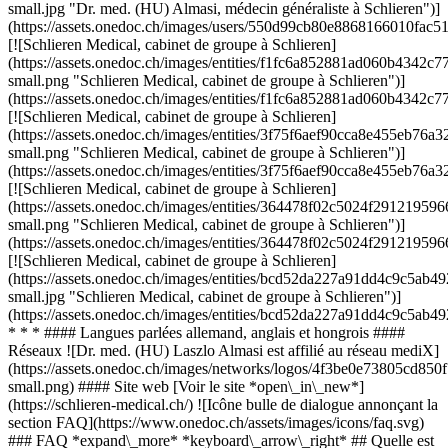
small.jpg "Dr. med. (HU) Almasi, médecin généraliste à Schlieren")]
(https://assets.onedoc.ch/images/users/550d99cb80e8868166010fa
[![Schlieren Medical, cabinet de groupe à Schlieren]
(https://assets.onedoc.ch/images/entities/f1fc6a852881ad060b43
small.png "Schlieren Medical, cabinet de groupe à Schlieren")]
(https://assets.onedoc.ch/images/entities/f1fc6a852881ad060b43
[![Schlieren Medical, cabinet de groupe à Schlieren]
(https://assets.onedoc.ch/images/entities/3f75f6aef90cca8e455eb
small.png "Schlieren Medical, cabinet de groupe à Schlieren")]
(https://assets.onedoc.ch/images/entities/3f75f6aef90cca8e455eb
[![Schlieren Medical, cabinet de groupe à Schlieren]
(https://assets.onedoc.ch/images/entities/364478f02c5024f29121
small.png "Schlieren Medical, cabinet de groupe à Schlieren")]
(https://assets.onedoc.ch/images/entities/364478f02c5024f29121
[![Schlieren Medical, cabinet de groupe à Schlieren]
(https://assets.onedoc.ch/images/entities/bcd52da227a91dd4c9c5
small.jpg "Schlieren Medical, cabinet de groupe à Schlieren")]
(https://assets.onedoc.ch/images/entities/bcd52da227a91dd4c9c5
* * * #### Langues parlées allemand, anglais et hongrois ####
Réseaux ![Dr. med. (HU) Laszlo Almasi est affilié au réseau mediX]
(https://assets.onedoc.ch/images/networks/logos/4f3be0e73805cd8
small.png) #### Site web [Voir le site *open\_in\_new*]
(https://schlieren-medical.ch/) ![Icône bulle de dialogue annonçant la
section FAQ](https://www.onedoc.ch/assets/images/icons/faq.svg)
### FAQ *expand\_more* *keyboard\_arrow\_right* ## Quelle est