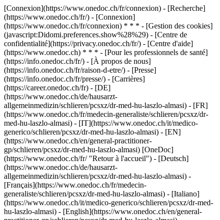
[Connexion](https://www.onedoc.ch/fr/connexion) - [Recherche]
(https://www.onedoc.ch/fr/) - [Connexion]
(https://www.onedoc.ch/fr/connexion) * * * - [Gestion des cookies]
(javascript:Didomi.preferences.show%28%29) - [Centre de
confidentialité](https://privacy.onedoc.ch/fr/) - [Centre d'aide]
(https://www.onedoc.ch) * * * - [Pour les professionnels de santé]
(https://info.onedoc.ch/fr/) - [À propos de nous]
(https://info.onedoc.ch/fr/raison-d-etre/) - [Presse]
(https://info.onedoc.ch/fr/presse/) - [Carrières]
(https://career.onedoc.ch/fr)
- [DE]
(https://www.onedoc.ch/de/hausarzt-
allgemeinmedizin/schlieren/pcsxz/dr-med-hu-laszlo-almasi) - [FR]
(https://www.onedoc.ch/fr/medecin-generaliste/schlieren/pcsxz/dr-
med-hu-laszlo-almasi) - [IT](https://www.onedoc.ch/it/medico-
generico/schlieren/pcsxz/dr-med-hu-laszlo-almasi) - [EN]
(https://www.onedoc.ch/en/general-practitioner-
gp/schlieren/pcsxz/dr-med-hu-laszlo-almasi) [OneDoc]
(https://www.onedoc.ch/fr/ "Retour à l'accueil") - [Deutsch]
(https://www.onedoc.ch/de/hausarzt-
allgemeinmedizin/schlieren/pcsxz/dr-med-hu-laszlo-almasi) -
[Français](https://www.onedoc.ch/fr/medecin-
generaliste/schlieren/pcsxz/dr-med-hu-laszlo-almasi) - [Italiano]
(https://www.onedoc.ch/it/medico-generico/schlieren/pcsxz/dr-med-
hu-laszlo-almasi) - [English](https://www.onedoc.ch/en/general-