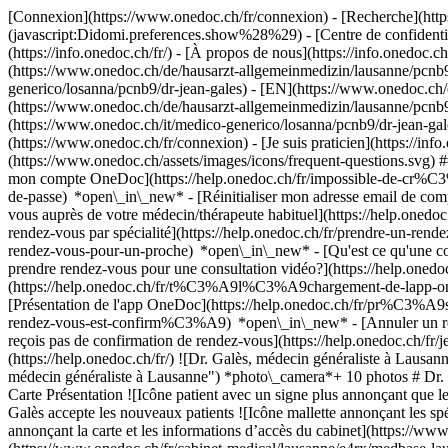
[Connexion](https://www.onedoc.ch/fr/connexion) - [Recherche](https
(javascript:Didomi.preferences.show%28%29) - [Centre de confidentiali
(https://info.onedoc.ch/fr/) - [À propos de nous](https://info.onedoc.ch/
(https://www.onedoc.ch/de/hausarzt-allgemeinmedizin/lausanne/pcnb9/
generico/losanna/pcnb9/dr-jean-gales) - [EN](https://www.onedoc.ch/e
(https://www.onedoc.ch/de/hausarzt-allgemeinmedizin/lausanne/pcnb9/d
(https://www.onedoc.ch/it/medico-generico/losanna/pcnb9/dr-jean-gale
(https://www.onedoc.ch/fr/connexion) - [Je suis praticien](https://info
(https://www.onedoc.ch/assets/images/icons/frequent-questions.svg
mon compte OneDoc](https://help.onedoc.ch/fr/impossible-de-cr%C3
de-passe) *open\_in\_new* - [Réinitialiser mon adresse email de c
vous auprès de votre médecin/thérapeute habituel](https://help.
rendez-vous par spécialité](https://help.onedoc.ch/fr/prendre-un-r
rendez-vous-pour-un-proche) *open\_in\_new*
- [Qu'est ce qu'une
prendre rendez-vous pour une consultation vidéo?](https://help.on
(https://help.onedoc.ch/fr/t%C3%A9l%C3%A9chargement-de-lapp-oned
[Présentation de l'app OneDoc](https://help.onedoc.ch/fr/pr%C3%A
rendez-vous-est-confirm%C3%A9) *open\_in\_new* - [Annuler un rende
reçois pas de confirmation de rendez-vous](https://help.onedoc.ch/
(https://help.onedoc.ch/fr/) ![Dr. Galès, médecin généraliste à La
médecin généraliste à Lausanne") *photo\_camera*+ 10 photos # Dr. 
Carte Présentation ![Icône patient avec un signe plus annonçant que l
Galès accepte les nouveaux patients ![Icône mallette annonçant les sp
annonçant la carte et les informations d’accès du cabinet](https://