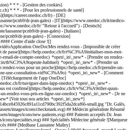
on) * * * - [Gestion des cookies]
ch) * * * - [Pour les professionnels de santé]
s](https://career.onedoc.ch/fr)
- [DE]
usanne/pcnb9/dr-jean-gales) - [IT](https://www.onedoc.ch/it/medico-
s://www.onedoc.ch/fr/ "Retour à l'accueil") - [Deutsch]
e/lausanne/pcnb9/dr-jean-gales) - [Italiano]
nne/pcnb9/dr-jean-gales)
- [Connexion]
#### Centre d'aide close ![]
s vidéoApplication OneDocMes rendez-vous - [Impossible de créer
de passe](https://help.onedoc.ch/fr/r%C3%A9initialiser-mon-mot-
esse-email-de-compte-onedoc) *open\_in\_new*
- [Prendre un rendez-
ecin/th%C3%A9rapeute-habituel) *open\_in\_new* - [Prendre un
rendez-vous pour un proche](https://help.onedoc.ch/fr/prendre-un-
ctionne-une-consultation-vid%C3%A9o) *open\_in\_new* - [Comment
- [Téléchargement de l'app OneDoc]
nedoc.ch/fr/naviguer-dans-lapp-onedoc) *open\_in\_new* -
vous est confirmé](https://help.onedoc.ch/fr/v%C3%A9rifier-quun-
un-rendez-vous-pris-en-ligne-sur-onedoc) *open\_in\_new* - [Je ne
new* [Voir tous nos articles *open\_in\_new*]
359014bce845926c891a11cd790bc392f5da2dcaf66-small.jpg "Dr. Galès,
h/assets/images/icons/checkmark.svg) ## Médecin généraliste Résumé
sets/images/icons/new-patients.svg) ### Patients acceptés Dr. Jean
es/icons/specialties.svg) ### Spécialités Médecine générale ![Marqueur
d'accès #### [Medbase Lausanne Malley]