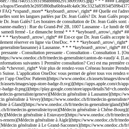
fa56ec77fba7f4055339319babbbbd29138095905.jpg) * * * #### Langues p
tworks/logos/f5eeafeb3e2695f80dba6bfea4fc4a0c36c3323a83934f509b4377
 FAQ *expand\_more* *keyboard\_arrow\_right* ## Quelle est l'adresse
es sont les langues parlées par Dr. Jean Galès? Dr. Jean Galès propose
de Dr. Jean Galès? Les horaires de consultation de Dr. Jean Galès son
usanne-malley) : Rue du Grand-Pré 2B, 1007 Lausanne - Le lundi de 08:
Le samedi fermé - Le dimanche fermé * * * *keyboard\_arrow\_right* #
* * * *keyboard\_arrow\_right* ## Est-ce que Dr. Jean Galès accepte l
ilement réserver en ligne via OneDoc. * * * *keyboard\_arrow\_right* #
generaliste/lausanne) à Lausanne. * * * *keyboard\_arrow\_right* ## Q
 pressante - Consultation pressante - Consultation - Consultation
1. [OneDoc](https://www.onedoc.ch/fr/)/ 2. [Médecin généraliste](https://www.onedoc.ch/fr/medecin-generaliste)/ 3. [Canton de Vaud](https://www.onedoc.ch/fr/medecin-generaliste/canton-de-vaud)/ 4. [Lausanne](https://www.onedoc.ch/fr/medecin-generaliste/lausanne)/ 5. Dr. Jean Galès ### Prenez RDV avec Dr. Jean Galès Renseignez les informations suivantes 1 Première consultation? Ceci est ma première consultation avec Dr. Galès Je suis déjà suivi·e par Dr. Galès * * * *touch\_app* Choisissez un créneau horaire *chevron\_left* jeu. 06 août *chevron\_right* Voir plus de rendez-vous Créneau horaire Prendre rendez-vous ### Téléchargez l'app OneDoc Prenez rendez-vous en ligne chez un médecin, un dentiste ou un thérapeute proche de vous en Suisse. L'application OneDoc vous permet de gérer tous vos rendez-vous médicaux depuis votre natel, n'importe où et n'importe quand. ![Code QR redirigeant vers l’App Store ou Google Play pour télécharger l’app OneDoc Patients](https://www.