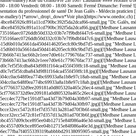
ausanne-malley) Rue du Grand-Pré 2B 1007 Lausanne #### Horaire d'o
8:00 - 18:00 Vendredi: 08:00 - 18:00 Samedi: Fermé Dimanche: Fermé ![
sentation du professionnel de santé Dr Jean Galès - Médecin praticien 
nne-malley/) [*arrow\_drop\_down*Voir plus](https://www.onedoc.ch) [
14bce845926c891a11cd790bc392f5da2dcaf66-small.jpg "Dr. Galès, méd
014bce845926c891a11cd790bc392f5da2dcaf66.jpg)[![Medbase Lausanne 
e5c735166aec0726ddb50d332c03b7e7f9bdbf447c6-small.jpg "Medbase La
e5c735166aec0726ddb50d332c03b7e7f9bdbf447c6.jpg)[![Medbase Lausan
971515d6b010a5661da450d4146205ecfc80c9bd7d5-small.jpg "Medbase La
971515d6b010a5661da450d4146205ecfc80c9bd7d5.jpg)[![Medbase Lausan
34b73b66b7413ac66b2e1eee7d0e61c779676fac737-small.jpg "Medbase La
34b73b66b7413ac66b2e1eee7d0e61c779676fac737.jpg)[![Medbase Lausan
a1d0c7ef5f5fcdba843d9f81f164ca455f459ffc18-small.jpg "Medbase Laus
a1d0c7ef5f5fcdba843d9f81f164ca455f459ffc18.jpg)[![Medbase Lausanne
160604cc0ac648f0ea774bc69933a8a1b8e97c18ab-small.jpg "Medbase Lau
160604cc0ac648f0ea774bc69933a8a1b8e97c18ab.jpg)[![Medbase Lausann
0416cf77663732d9ee209181a0d805320a465c26ec4-small.jpg "Medbase La
0416cf77663732d9ee209181a0d805320a465c26ec4.jpg)[![Medbase Lausan
2365ecc4ec727be1591df7aa43d73b79d04a30fb97-small.jpg "Medbase Lau
2365ecc4ec727be1591df7aa43d73b79d04a30fb97.jpg)[![Medbase Lausann
32dbcce32ecc5472c81ef7d357d13a281ad70f3b6f-small.jpg "Medbase Laus
32dbcce32ecc5472c81ef7d357d13a281ad70f3b6f.jpg)[![Medbase Lausanne
6e3bbc4557d09cbce895ee04b12715e84f086a46e3d-small.jpg "Medbase La
6e3bbc4557d09cbce895ee04b12715e84f086a46e3d.jpg)[![Medbase Lausan
6fa56ec77fba7f4055339319babbbbd29138095905-small.jpg "Medbase Lau