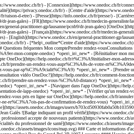
://www.onedoc.ch/fr/) - [Connexion](https://www.onedoc.ch/fr/connexi
té](https://privacy.onedoc.ch/fr/) - [Centre d'aide](https://www.onedoc.
fr/raison-d-etre/) - [Presse](https://info.onedoc.ch/fr/presse/) - [Carrière
dr-jean-gales) - [FR](https://www.onedoc.ch/fr/medecin-generaliste/la
n/general-practitioner-gp/lausanne/pcnb9/dr-jean-gales) [OneDoc](http
r-jean-gales) - [Français](https://www.onedoc.ch/fr/medecin-generalist
s) - [English](https://www.onedoc.ch/en/general-practitioner-gp/lausa
.onedoc.ch/fr/)
- [*help\_outline*Centre d'aide](https://www.onedoc.ch) 
) ## Questions fréquentes Mon comptePrendre rendez-vousConsultation
%A9er-mon-compte-onedoc) *open\_in\_new* - [Réinitialiser mon mot 
ompte OneDoc](https://help.onedoc.ch/fr/r%C3%A9initialiser-mon-adr
onedoc.ch/fr/prendre-un-rendez-vous-aupr%C3%A8s-de-votre-m%C3%A9d
endez-vous-par-sp%C3%A9cialit%C3%A9) *open\_in\_new* - [Prendre un 
 consultation vidéo OneDoc?](https://help.onedoc.ch/fr/comment-fon
edoc.ch/fr/prendre-un-rendez-vous-%C3%A0-distance) *open\_in\_new*
oc) *open\_in\_new* - [Naviguer dans l'app OneDoc](https://help.o
9sentation-de-lapp-onedoc) *open\_in\_new*
- [Vérifier qu'un rendez-
z-vous pris en ligne sur OneDoc](https://help.onedoc.ch/fr/annuler-
fr/je-ne-re%C3%A7ois-pas-de-confirmation-de-rendez-vous) *open\_in\_
usanne](https://assets.onedoc.ch/images/users/b703cd50930fab0a50b10
Jean Galès ![Badge indiquant un profil vérifié](https://www.onedoc.c
e professionnel accepte de nouveaux patients](https://www.onedoc.ch/as
écialités du professionnel de santé](https://www.onedoc.ch/assets/imag
www.onedoc.ch/assets/images/icons/map.svg) ### Carte et informations 