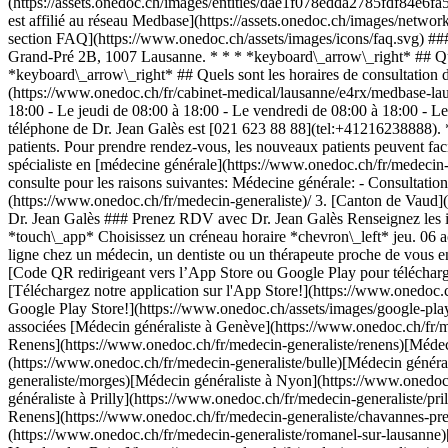
(https://assets.onedoc.ch/images/entities/dae1f078edda2785fdf84e6
est affilié au réseau Medbase](https://assets.onedoc.ch/images/ne
section FAQ](https://www.onedoc.ch/assets/images/icons/faq.svg) ###
Grand-Pré 2B, 1007 Lausanne. * * * *keyboard\_arrow\_right* ## Quell
*keyboard\_arrow\_right* ## Quels sont les horaires de consultation 
(https://www.onedoc.ch/fr/cabinet-medical/lausanne/e4rx/medbase-la
18:00 - Le jeudi de 08:00 à 18:00 - Le vendredi de 08:00 à 18:00 - 
téléphone de Dr. Jean Galès est [021 623 88 88](tel:+41216238888). 
patients. Pour prendre rendez-vous, les nouveaux patients peuvent fac
spécialiste en [médecine générale](https://www.onedoc.ch/fr/medecin-
consulte pour les raisons suivantes: Médecine générale: - Consultation