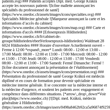
patients.svg) ### Patients acceptés Dipl. med. George Krákrá
accepte les nouveaux patients ![Icône mallette annonçant les
spécialités du professionnel de santé]
(https://www.onedoc.ch/assets/images/icons/specialties.svg) ###
Spécialités Médecine générale ![Marqueur annonçant la carte et les
informations d’accès du cabinet]
(https://www.onedoc.ch/assets/images/icons/map.svg) ### Carte et
informations d'accès #### [Erlosenpraxis Hildisrieden]
(https://www.onedoc.ch/fr/cabinet-de-
groupe/hildisrieden/ebee9/erlosenpraxis-hildisrieden) Waldmatt 28
6024 Hildisrieden #### Horaire d'ouverture Actuellement ouvert –
Ferme à 12:00 *expand\_more* Lundi: 08:00 - 12:00 et 13:00 -
17:00 Mardi: 08:00 - 12:00 et 13:00 - 17:00 Mercredi: 08:00 - 12:00
et 13:00 - 17:00 Jeudi: 08:00 - 12:00 et 13:00 - 17:00 Vendredi:
08:00 - 12:00 et 13:00 - 17:00 Samedi: Fermé Dimanche: Fermé !
[Icône document annonçant la présentation de l’établissement]
(https://www.onedoc.ch/assets/images/icons/presentation.svg) ###
Présentation du professionnel de santé George Krákrá est médecin
diplômé et en cours de formation pour devenir spécialiste en
médecine interne générale. Il se concentre sur la médecine interne et
la médecine d'urgence, et soutient les patients avec engagement et
compétence dans différentes situations. [*arrow\_drop\_down*Voir
plus](https://www.onedoc.ch) [![Dipl. med. Krákrá, médecin
généraliste à Hildisrieden]
(https://assets.onedoc.ch/images/users/0498a8462b92ca5a96874f9