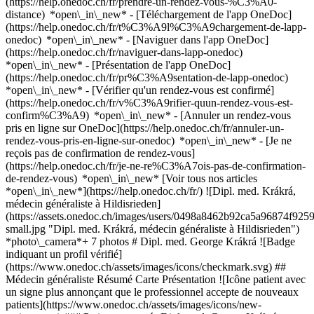
(https://help.onedoc.ch/fr/prendre-un-rendez-vous-%C3%A0-
distance) *open\_in\_new*
- [Téléchargement de l'app OneDoc]
(https://help.onedoc.ch/fr/t%C3%A9l%C3%A9chargement-de-lapp-
onedoc) *open\_in\_new* - [Naviguer dans l'app OneDoc]
(https://help.onedoc.ch/fr/naviguer-dans-lapp-onedoc)
*open\_in\_new* - [Présentation de l'app OneDoc]
(https://help.onedoc.ch/fr/pr%C3%A9sentation-de-lapp-onedoc)
*open\_in\_new*
- [Vérifier qu'un rendez-vous est confirmé]
(https://help.onedoc.ch/fr/v%C3%A9rifier-quun-rendez-vous-est-
confirm%C3%A9) *open\_in\_new* - [Annuler un rendez-vous
pris en ligne sur OneDoc](https://help.onedoc.ch/fr/annuler-un-
rendez-vous-pris-en-ligne-sur-onedoc) *open\_in\_new* - [Je ne
reçois pas de confirmation de rendez-vous]
(https://help.onedoc.ch/fr/je-ne-re%C3%A7ois-pas-de-confirmation-
de-rendez-vous) *open\_in\_new* [Voir tous nos articles
*open\_in\_new*](https://help.onedoc.ch/fr/) ![Dipl. med. Krákrá,
médecin généraliste à Hildisrieden]
(https://assets.onedoc.ch/images/users/0498a8462b92ca5a96874f9
small.jpg "Dipl. med. Krákrá, médecin généraliste à Hildisrieden")
*photo\_camera*+ 7 photos # Dipl. med. George Krákrá ![Badge
indiquant un profil vérifié]
(https://www.onedoc.ch/assets/images/icons/checkmark.svg) ##
Médecin généraliste Résumé Carte Présentation ![Icône patient avec
un signe plus annonçant que le professionnel accepte de nouveaux
patients](https://www.onedoc.ch/assets/images/icons/new-