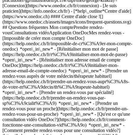
practitioner-gp/hildisrieden/pc1fw/dipl-med-george-krakra)
-
[Connexion](https://www.onedoc.ch/fr/connexion) - [Je suis
praticien](https://info.onedoc.ch/fr/)
- [*help\_outline*Centre d'aide]
(https://www.onedoc.ch) #### Centre d'aide close ![]
(https://www.onedoc.ch/assets/images/icons/frequent-questions.svg)
## Questions fréquentes Mon comptePrendre rendez-
vousConsultations vidéoApplication OneDocMes rendez-vous -
[Impossible de créer mon compte OneDoc]
(https://help.onedoc.ch/fr/impossible-de-cr%C3%A9er-mon-compte-
onedoc) *open\_in\_new* - [Réinitialiser mon mot de passe]
(https://help.onedoc.ch/fr/r%C3%A9initialiser-mon-mot-de-passe)
*open\_in\_new* - [Réinitialiser mon adresse email de compte
OneDoc](https://help.onedoc.ch/fr/r%C3%A9initialiser-mon-
adresse-email-de-compte-onedoc) *open\_in\_new*
- [Prendre un
rendez-vous auprès de votre médecin/thérapeute habituel]
(https://help.onedoc.ch/fr/prendre-un-rendez-vous-aupr%C3%A8s-
de-votre-m%C3%A9decin/th%C3%A9rapeute-habituel)
*open\_in\_new* - [Prendre un rendez-vous par spécialité]
(https://help.onedoc.ch/fr/prendre-un-rendez-vous-par-
sp%C3%A9cialit%C3%A9) *open\_in\_new* - [Prendre un
rendez-vous pour un proche](https://help.onedoc.ch/fr/prendre-un-
rendez-vous-pour-un-proche) *open\_in\_new*
- [Qu'est ce qu'une
consultation vidéo OneDoc?](https://help.onedoc.ch/fr/comment-
fonctionne-une-consultation-vid%C3%A9o) *open\_in\_new* -
[Comment prendre rendez-vous pour une consultation vidéo?]