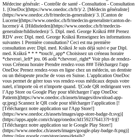
Médecine générale: - Contrôle de santé - Consultation - Consultation
1. [OneDoc](https://www.onedoc.ch/fr/)/ 2. [Médecin généraliste](https://www.onedoc.ch/fr/medecin-generaliste)/ 3. [Canton de Lucerne](https://www.onedoc.ch/fr/medecin-generaliste/canton-de-lucerne)/ 4. [Hildisrieden](https://www.onedoc.ch/fr/medecin-generaliste/hildisrieden)/ 5. Dipl. med. George Krákrá ### Prenez RDV avec Dipl. med. George Krákrá Renseignez les informations suivantes 1 Première consultation? Ceci est ma première consultation avec Dipl. med. Krákrá Je suis déjà suivi·e par Dipl. med. Krákrá * * * *touch\_app* Choisissez un créneau horaire *chevron\_left* jeu. 06 août *chevron\_right* Voir plus de rendez-vous Créneau horaire Prendre rendez-vous ### Téléchargez l'app OneDoc Prenez rendez-vous en ligne chez un médecin, un dentiste ou un thérapeute proche de vous en Suisse. L'application OneDoc vous permet de gérer tous vos rendez-vous médicaux depuis votre natel, n'importe où et n'importe quand. ![Code QR redirigeant vers l’App Store ou Google Play pour télécharger l’app OneDoc Patients](https://www.onedoc.ch/assets/images/download-app-qr.jpeg) Scannez le QR code pour télécharger l’application [![Téléchargez notre application sur l'App Store!](https://www.onedoc.ch/assets/images/app-store-badge-fr.svg)](https://apps.apple.com/ch/app/onedoc/id1592376413?l=fr)[![Téléchargez notre application sur le Google Play Store!](https://www.onedoc.ch/assets/images/google-play-badge-fr.png)](https://play.google.com/store/apps/details?id=ch.onedoc.patient&hl=fr-CH) *keyboard\_arrow\_right* ## Spécialités associées [Médecin généraliste à Zurich](https://www.onedoc.ch/fr/medecin-generaliste/zurich)[Médecin généraliste à Lucerne](https://www.onedoc.ch/fr/medecin-generaliste/lucerne)[Médecin généraliste à Zoug](https://www.onedoc.ch/fr/medecin-generaliste/zoug)[Médecin généraliste à Aarau](https://www.onedoc.ch/fr/medecin-generaliste/aarau)[Médecin généraliste à Sursee](https://www.onedoc.ch/fr/medecin-generaliste/sursee)[Médecin généraliste à Wetzikon](https://www.onedoc.ch/fr/medecin-generaliste/wetzikon)[Médecin généraliste à Olten](https://www.onedoc.ch/fr/medecin-generaliste/olten)[Médecin généraliste à Dübendorf](https://www.onedoc.ch/fr/medecin-generaliste/dubendorf)[Médecin généraliste à Baden](https://www.onedoc.ch/fr/medecin-generaliste/baden)[Médecin généraliste à Wallisellen](https://www.onedoc.ch/fr/medecin-generaliste/wallisellen)[Médecin généraliste à Emmen](https://www.onedoc.ch/fr/medecin-generaliste/emmen)[Médecin généraliste à Uster](https://www.onedoc.ch/fr/medecin-generaliste/uster)[Médecin généraliste à Malters](https://www.onedoc.ch/fr/medecin-generaliste/malters)[Médecin généraliste à Küsnacht](https://www.onedoc.ch/fr/medecin-generaliste/kusnacht)[Médecin généraliste à Hunzenschwil](https://www.onedoc.ch/fr/medecin-generaliste/hunzenschwil)[Médecin généraliste à Kloten](https://www.onedoc.ch/fr/medecin-generaliste/kloten)[Médecin généraliste à Hochdorf](https://www.onedoc.ch/fr/medecin-generaliste/hochdorf)[Médecin généraliste à Lengnau AG](https://www.onedoc.ch/fr/medecin-generaliste/lengnau?state=AG)[Médecin généraliste à Affoltern am Albis](https://www.onedoc.ch/fr/medecin-generaliste/affoltern-am-albis)[Médecin généraliste à Männedorf](https://www.onedoc.ch/fr/medecin-generaliste/mannedorf)[Médecin généraliste à Oberägeri](https://www.onedoc.ch/fr/medecin-generaliste/oberageri) *keyboard\_arrow\_right* ## Recherches fréquentes [Spécialiste en médecine interne générale à Zurich](https://www.onedoc.ch/fr/specialiste-en-medecine-interne-generale/zurich)[Gynécologue obstétricien à Zurich](https://www.onedoc.ch/fr/gynecologue-obstetricien/zurich)[Ophtalmologue à Zurich](https://www.onedoc.ch/fr/ophtalmologue/zurich)[Masseur classique à Zurich](https://www.onedoc.ch/fr/masseur-classique/zurich)[Physiothérapeute à Zurich](https://www.onedoc.ch/fr/physiotherapeute/zurich)[Médecin généraliste à Zurich](https://www.onedoc.ch/fr/medecin-generaliste/zurich)[Dermatologue à Zurich](https://www.onedoc.ch/fr/dermatologue/zurich)[Spécialiste en médecine esthétique à Zurich](https://www.onedoc.ch/fr/specialiste-en-medecine-esthetique/zurich)[Centre de vaccination à Zurich](https://www.onedoc.ch/fr/centre-de-vaccination/zurich)[Réflexologue à Zurich](https://www.onedoc.ch/fr/reflexologue/zurich)[Masseur médical à Zurich](https://www.onedoc.ch/fr/masseur-medical/zurich)[Ostéopathe à Zurich](https://www.onedoc.ch/fr/osteopathe/zurich)[Gastro-entérologue à Zurich](https://www.onedoc.ch/fr/gastro-enterologue/zurich)[Neurologue à Zurich](https://www.onedoc.ch/fr/neurologue/zurich)[Naturopathe MCO/TEN à Zurich](https://www.onedoc.ch/fr/naturopathe-mco-ten/zurich)[Médecin-dentiste à Zurich](https://www.onedoc.ch/fr/medecin-dentiste/zurich)[Prestations de santé en pharmacie à Zurich](https://www.onedoc.ch/fr/prestations-de-sante-en-pharmacie/zurich)[Cardiologue à Zurich](https://www.onedoc.ch/fr/cardiologue/zurich)[Gynécologue obstétricien à Aarau](https://www.onedoc.ch/fr/gynecologue-obstetricien/aarau)[Gynécologue obstétricien à Lucerne](https://www.onedoc.ch/fr/gynecologue-obstetricien/lucerne)[Hygiéniste dentaire à Zurich](https://www.onedoc.ch/fr/hygieniste-dentaire/zurich) *keyboard\_arrow\_right* ## Annuaire des professionnels de santé suisses [Liste des praticiens](https://www.onedoc.ch/fr/annuaire) [A](https://www.onedoc.ch/fr/annuaire/A) [B](https://www.onedoc.ch/fr/annuaire/B) [C](https://www.onedoc.ch/fr/annuaire/C) [D](https://www.onedoc.ch/fr/annuaire/D) [E](https://www.onedoc.ch/fr/annuaire/E) [F](https://www.onedoc.ch/fr/annuaire/F) [G](https://www.onedoc.ch/fr/annuaire/G) [H](https://www.onedoc.ch/fr/annuaire/H) [I](https://www.onedoc.ch/fr/annuaire/I) [J](https://www.onedoc.ch/fr/annuaire/J) [K](https://www.onedoc.ch/fr/annuaire/K) [L](https://www.onedoc.ch/fr/annuaire/L) [M](https://www.onedoc.ch/fr/annuaire/M) [N](https://www.onedoc.ch/fr/annuaire/N) [O](https://www.onedoc.ch/fr/annuaire/O) [P](https://www.onedoc.ch/fr/annuaire/P) [Q](https://www.onedoc.ch/fr/annuaire/Q) [R](https://www.onedoc.ch/fr/annuaire/R) [S](https://www.onedoc.ch/fr/annuaire/S) [T](https://www.onedoc.ch/fr/annuaire/T) [U](https://www.onedoc.ch/fr/annuaire/U) [V](https://www.onedoc.ch/fr/annuaire/V) [W](https://www.onedoc.ch/fr/annuaire/W) [X](https://www.onedoc.ch/fr/annuaire/X) [Y](https://www.onedoc.ch/fr/annuaire/Y) [Z](https://www.onedoc.ch/fr/annuaire/Z) ## OneDoc [Pour les professionnels de santé](https://info.onedoc.ch/fr/) [À propos de nous](https://info.onedoc.ch/fr/raison-d-etre/) [Presse](https://info.onedoc.ch/fr/presse/) [Carrières](https://career.onedoc.ch/fr) [Centre de confidentialité](https://privacy.onedoc.ch/fr/) [Gestion des cookies](javascript:Didomi.preferences.show%28%29) [Centre d'aide](https://help.onedoc.ch/fr/) ## Langues [Deutsch](https://www.onedoc.ch/de/hausarzt-allgemeinmedizin/hildisrieden/pc1fw/dipl-med-george-krakra) [Français](https://www.onedoc.ch/fr/medecin-generaliste/hildisrieden/pc1fw/dipl-med-george-krakra) [Italiano](https://www.onedoc.ch/it/medico-generico/hildisrieden/pc1fw/dipl-med-george-krakra) [English](https://www.onedoc.ch/en/general-practitioner-gp/hildisrieden/pc1fw/dipl-med-george-krakra) ## Spécialités associées [Médecin généraliste à Zurich](https://www.onedoc.ch/fr/medecin-generaliste/zurich) [Médecin généraliste à Lucerne](https://www.onedoc.ch/fr/medecin-generaliste/lucerne) [Médecin généraliste à Zoug](https://www.onedoc.ch/fr/medecin-generaliste/zoug) [Médecin généraliste à Aarau](https://www.onedoc.ch/fr/medecin-generaliste/aarau) [Médecin généraliste à Sursee](https://www.onedoc.ch/fr/medecin-generaliste/sursee) [Médecin généraliste à Wetzikon](https://www.onedoc.ch/fr/medecin-generaliste/wetzikon) [Médecin généraliste à Olten](https://www.onedoc.ch/fr/medecin-generaliste/olten) [Médecin généraliste à Dübendorf](https://www.onedoc.ch/fr/medecin-generaliste/dubendorf) [Médecin généraliste à Baden](https://www.onedoc.ch/fr/medecin-generaliste/baden) [Médecin généraliste à Wallisellen](https://www.onedoc.ch/fr/medecin-generaliste/wallisellen) [Médecin généraliste à Emmen](https://www.onedoc.ch/fr/medecin-generaliste/emmen) [Médecin généraliste à Uster](https://www.onedoc.ch/fr/medecin-generaliste/uster) [Médecin généraliste à Malters](https://www.onedoc.ch/fr/medecin-generaliste/malters) [Médecin généraliste à Küsnacht](https://www.onedoc.ch/fr/medecin-generaliste/kusnacht) [Médecin généraliste à Hunzenschwil](https://www.onedoc.ch/fr/medecin-generaliste/hunzenschwil) [Médecin généraliste à Kloten](https://www.onedoc.ch/fr/medecin-generaliste/kloten) [Médecin généraliste à Hochdorf](https://www.onedoc.ch/fr/medecin-generaliste/hochdorf) [Médecin généraliste à Lengnau AG](https://www.onedoc.ch/fr/medecin-generaliste/lengnau?state=AG) [Médecin généraliste à Affoltern am Albis](https://www.onedoc.ch/fr/medecin-generaliste/affoltern-am-albis) [Médecin généraliste à Männedorf](https://www.onedoc.ch/fr/medecin-generaliste/mannedorf) [Médecin généraliste à Oberägeri](https://www.onedoc.ch/fr/medecin-generaliste/oberageri) ## Recherches fréquentes [Spécialiste en médecine interne générale à Zurich](https://www.onedoc.ch/fr/specialiste-en-medecine-interne-generale/zurich) [Gynécologue obstétricien à Zurich](https://www.onedoc.ch/fr/gynecologue-obstetricien/zurich) [Ophtalmologue à Zurich](https://www.onedoc.ch/fr/ophtalmologue/zurich) [Massage classique à Zurich](https://www.onedoc.ch/fr/masseur-classique/zurich) [Physiothérapeute à Zurich](https://www.onedoc.ch/fr/physiotherapeute/zurich) [Médecin généraliste à Zurich](https://www.onedoc.ch/fr/medecin-generaliste/zurich) [Dermatologue à Zurich](https://www.onedoc.ch/fr/dermatologue/zurich) [Spécialiste en médecine esthétique à Zurich](https://www.onedoc.ch/fr/specialiste-en-medecine-esthetique/zurich) [Centre de vaccination à Zurich](https://www.onedoc.ch/fr/centre-de-vaccination/zurich) [Réflexologue à Zurich](http