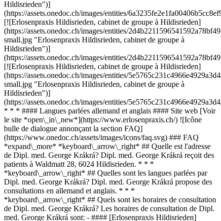
Hildisrieden")]
(https://assets.onedoc.ch/images/entities/6a3235fe2e1fa00406b5c
[![Erlosenpraxis Hildisrieden, cabinet de groupe à Hildisrieden]
(https://assets.onedoc.ch/images/entities/2d4b2211596541592a78
small.jpg "Erlosenpraxis Hildisrieden, cabinet de groupe à
Hildisrieden")]
(https://assets.onedoc.ch/images/entities/2d4b2211596541592a78b
[![Erlosenpraxis Hildisrieden, cabinet de groupe à Hildisrieden]
(https://assets.onedoc.ch/images/entities/5e5765c231c4966e4929
small.jpg "Erlosenpraxis Hildisrieden, cabinet de groupe à
Hildisrieden")]
(https://assets.onedoc.ch/images/entities/5e5765c231c4966e4929
* * * #### Langues parlées allemand et anglais #### Site web [Voir
le site *open\_in\_new*](https://www.erlosenpraxis.ch/) ![Icône
bulle de dialogue annonçant la section FAQ]
(https://www.onedoc.ch/assets/images/icons/faq.svg) ### FAQ
*expand\_more* *keyboard\_arrow\_right* ## Quelle est l'adresse
de Dipl. med. George Krákrá? Dipl. med. George Krákrá reçoit des
patients à Waldmatt 28, 6024 Hildisrieden. * * *
*keyboard\_arrow\_right* ## Quelles sont les langues parlées par
Dipl. med. George Krákrá? Dipl. med. George Krákrá propose des
consultations en allemand et anglais. * * *
*keyboard\_arrow\_right* ## Quels sont les horaires de consultation
de Dipl. med. George Krákrá? Les horaires de consultation de Dipl.
med. George Krákrá sont: - #### [Erlosenpraxis Hildisrieden]