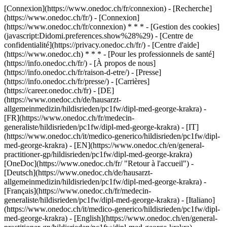
[Connexion](https://www.onedoc.ch/fr/connexion) - [Recherche]
(https://www.onedoc.ch/fr/) - [Connexion]
(https://www.onedoc.ch/fr/connexion) * * * - [Gestion des cookies]
(javascript:Didomi.preferences.show%28%29) - [Centre de
confidentialité](https://privacy.onedoc.ch/fr/) - [Centre d'aide]
(https://www.onedoc.ch) * * * - [Pour les professionnels de santé]
(https://info.onedoc.ch/fr/) - [À propos de nous]
(https://info.onedoc.ch/fr/raison-d-etre/) - [Presse]
(https://info.onedoc.ch/fr/presse/) - [Carrières]
(https://career.onedoc.ch/fr)
- [DE]
(https://www.onedoc.ch/de/hausarzt-
allgemeinmedizin/hildisrieden/pc1fw/dipl-med-george-krakra) -
[FR](https://www.onedoc.ch/fr/medecin-
generaliste/hildisrieden/pc1fw/dipl-med-george-krakra) - [IT]
(https://www.onedoc.ch/it/medico-generico/hildisrieden/pc1fw/dipl-
med-george-krakra) - [EN](https://www.onedoc.ch/en/general-
practitioner-gp/hildisrieden/pc1fw/dipl-med-george-krakra)
[OneDoc](https://www.onedoc.ch/fr/ "Retour à l'accueil") -
[Deutsch](https://www.onedoc.ch/de/hausarzt-
allgemeinmedizin/hildisrieden/pc1fw/dipl-med-george-krakra) -
[Français](https://www.onedoc.ch/fr/medecin-
generaliste/hildisrieden/pc1fw/dipl-med-george-krakra) - [Italiano]
(https://www.onedoc.ch/it/medico-generico/hildisrieden/pc1fw/dipl-
med-george-krakra) - [English](https://www.onedoc.ch/en/general-