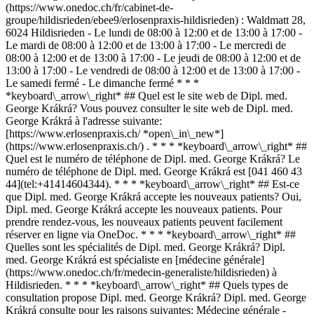
(https://www.onedoc.ch/fr/cabinet-de-
groupe/hildisrieden/ebee9/erlosenpraxis-hildisrieden) : Waldmatt 28,
6024 Hildisrieden - Le lundi de 08:00 à 12:00 et de 13:00 à 17:00 -
Le mardi de 08:00 à 12:00 et de 13:00 à 17:00 - Le mercredi de
08:00 à 12:00 et de 13:00 à 17:00 - Le jeudi de 08:00 à 12:00 et de
13:00 à 17:00 - Le vendredi de 08:00 à 12:00 et de 13:00 à 17:00 -
Le samedi fermé - Le dimanche fermé * * *
*keyboard\_arrow\_right* ## Quel est le site web de Dipl. med.
George Krákrá? Vous pouvez consulter le site web de Dipl. med.
George Krákrá à l'adresse suivante:
[https://www.erlosenpraxis.ch/ *open\_in\_new*]
(https://www.erlosenpraxis.ch/) . * * * *keyboard\_arrow\_right* ##
Quel est le numéro de téléphone de Dipl. med. George Krákrá? Le
numéro de téléphone de Dipl. med. George Krákrá est [041 460 43
44](tel:+41414604344). * * * *keyboard\_arrow\_right* ## Est-ce
que Dipl. med. George Krákrá accepte les nouveaux patients? Oui,
Dipl. med. George Krákrá accepte les nouveaux patients. Pour
prendre rendez-vous, les nouveaux patients peuvent facilement
réserver en ligne via OneDoc. * * * *keyboard\_arrow\_right* ##
Quelles sont les spécialités de Dipl. med. George Krákrá? Dipl.
med. George Krákrá est spécialiste en [médecine générale]
(https://www.onedoc.ch/fr/medecin-generaliste/hildisrieden) à
Hildisrieden. * * * *keyboard\_arrow\_right* ## Quels types de
consultation propose Dipl. med. George Krákrá? Dipl. med. George
Krákrá consulte pour les raisons suivantes: Médecine générale -