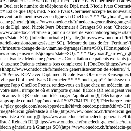
z consulter le site web de Dipl. med. Nicole Ivars Obermeier à l'adres
 ## Quel est le numéro de téléphone de Dipl. med. Nicole Ivars Oberme
# Est-ce que Dipl. med. Nicole Ivars Obermeier accepte les nouveaux 
euvent facilement réserver en ligne via OneDoc. * * * *keyboard\_arrow
édecine générale](https://www.onedoc.ch/fr/medecin-generaliste/grange
ises de Dipl. med. Nicole Ivars Obermeier à Granges SO sont: [Check-up
ps://www.onedoc.ch/fr/mise-a-jour-du-carnet-de-vaccination/granges?st
s?state=SO), [Infection urinaire | Cystite](https://www.onedoc.ch/fr/i
rterielle-tension/granges?state=SO), [Mesure du taux de fer | Ferritine
/fr/mesure-dosage-de-la-vitamine-d/granges?state=SO), [Constipation]
aies-soins-pansements/granges?state=SO). * * * *keyboard\_arrow\_righ
 suivantes: Médecine générale: - Consultation de patients existants (ca
 d'urgence Patients existants (cas complexes)
1. [OneDoc](https://www.onedoc.ch/fr/)/ 2. [Médecin généraliste](https://www.onedoc.ch/fr/medecin-generaliste)/ 3. [Canton de Soleure](https://www.onedoc.ch/fr/medecin-generaliste/canton-de-soleure)/ 4. [Granges SO](https://www.onedoc.ch/fr/medecin-generaliste/granges?state=SO)/ 5. Dipl. med. Nicole Ivars Obermeier ### Prenez RDV avec Dipl. med. Nicole Ivars Obermeier Renseignez les informations suivantes 1 Première consultation? Ceci est ma première consultation avec Dipl. med. Ivars Obermeier Je suis déjà suivi·e par Dipl. med. Ivars Obermeier * * * *touch\_app* Choisissez un créneau horaire *chevron\_left* mar. 04 août *chevron\_right* Voir plus de rendez-vous Créneau horaire Prendre rendez-vous ### Téléchargez l'app OneDoc Prenez rendez-vous en ligne chez un médecin, un dentiste ou un thérapeute proche de vous en Suisse. L'application OneDoc vous permet de gérer tous vos rendez-vous médicaux depuis votre natel, n'importe où et n'importe quand. ![Code QR redirigeant vers l’App Store ou Google Play pour télécharger l’app OneDoc Patients](https://www.onedoc.ch/assets/images/download-app-qr.jpeg) Scannez le QR code pour télécharger l’application [![Téléchargez notre application sur l'App Store!](https://www.onedoc.ch/assets/images/app-store-badge-fr.svg)](https://apps.apple.com/ch/app/onedoc/id1592376413?l=fr)[![Téléchargez notre application sur le Google Play Store!](https://www.onedoc.ch/assets/images/google-play-badge-fr.png)](https://play.google.com/store/apps/details?id=ch.onedoc.patient&hl=fr-CH) *keyboard\_arrow\_right* ## Spécialités associées [Médecin généraliste à Berne](https://www.onedoc.ch/fr/medecin-generaliste/berne)[Médecin généraliste à Bâle](https://www.onedoc.ch/fr/medecin-generaliste/bale)[Médecin généraliste à Neuchâtel](https://www.onedoc.ch/fr/medecin-generaliste/neuchatel)[Médecin généraliste à Fribourg](https://www.onedoc.ch/fr/medecin-generaliste/fribourg)[Médecin généraliste à Olten](https://www.onedoc.ch/fr/medecin-generaliste/olten)[Médecin généraliste à Reinach BL](https://www.onedoc.ch/fr/medecin-generaliste/reinach?state=BL)[Médecin généraliste à La Chaux-de-Fonds](https://www.onedoc.ch/fr/medecin-generaliste/la-chaux-de-fonds)[Médecin généraliste à Granges SO](https://www.onedoc.ch/fr/medecin-generaliste/granges?state=SO)[Médecin généraliste à Givisiez](https://www.onedoc.ch/fr/medecin-generaliste/givisiez)[Médecin généraliste à Champion](https://www.onedoc.ch/fr/medecin-generaliste/champion)[Médecin généraliste à Orpund](https://www.onedoc.ch/fr/medecin-generaliste/orpund)[Médecin généraliste à Bätterkinden](https://www.onedoc.ch/fr/medecin-generaliste/batterkinden)[Médecin généraliste à Cormondes](https://www.onedoc.ch/fr/medecin-generaliste/cormondes)[Médecin généraliste à Delémont](https://www.onedoc.ch/fr/medecin-generaliste/delemont)[Médecin généraliste à Binningen](https://www.onedoc.ch/fr/medecin-generaliste/binningen)[Médecin généraliste à Marly](https://www.onedoc.ch/fr/medecin-generaliste/marly)[Médecin généraliste à Köniz](https://www.onedoc.ch/fr/medecin-generaliste/koniz)[Médecin généraliste à Laupen BE](https://www.onedoc.ch/fr/medecin-generaliste/laupen?state=BE)[Médecin généraliste à Riehen](https://www.onedoc.ch/fr/medecin-generaliste/riehen)[Médecin généraliste à Fleurier](https://www.onedoc.ch/fr/medecin-generaliste/fleurier)[Médecin généraliste à Les Geneveys-sur-Coffrane](https://www.onedoc.ch/fr/medecin-generaliste/les-geneveys-sur-coffrane) *keyboard\_arrow\_right* ## Expertises associées [Check-up | bilan de santé à Berne](https://www.onedoc.ch/fr/check-up-bilan-de-sante/berne)[Check-up | bilan de santé à Bâle](https://www.onedoc.ch/fr/check-up-bilan-de-sante/bale)[Check-up | bilan de santé à Fribourg](https://www.onedoc.ch/fr/check-up-bilan-de-sante/fribourg)[Check-up | bilan de santé à Liestal](https://www.onedoc.ch/fr/check-up-bilan-de-sante/liestal)[Check-up | bilan de san