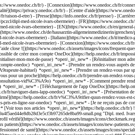
://www.onedoc.ch/fr/) - [Connexion](https://www.onedoc.ch/fr/connexi
té](https://privacy.onedoc.ch/fr/) - [Centre d'aide](https://www.onedoc.
fr/raison-d-etre/) - [Presse](https://info.onedoc.ch/fr/presse/) - [Carrière
pczcl/dipl-med-nicole-ivars-obermeier) - [FR](https://www.onedoc.ch/f
-med-nicole-ivars-obermeier) - [EN](https://www.onedoc.ch/en/general-p
](https://www.onedoc.ch/de/hausarztin-allgemeinmedizinerin/grenchen/pc
-nicole-ivars-obermeier) - [Italiano](https://www.onedoc.ch/it/medico-
pl-med-nicole-ivars-obermeier)
- [Connexion](https://www.onedoc.ch/fr/co
'aide close ![](https://www.onedoc.ch/assets/images/icons/frequent-qu
ossible de créer mon compte OneDoc](https://help.onedoc.ch/fr/imp
initialiser-mon-mot-de-passe) *open\_in\_new* - [Réinitialiser mon ad
de-compte-onedoc) *open\_in\_new*
- [Prendre un rendez-vous auprès de 
e-habituel) *open\_in\_new* - [Prendre un rendez-vous par spéciali
 pour un proche](https://help.onedoc.ch/fr/prendre-un-rendez-vous
consultation-vid%C3%A9o) *open\_in\_new* - [Comment prendre rende
ce) *open\_in\_new*
- [Téléchargement de l'app OneDoc](https://he
.ch/fr/naviguer-dans-lapp-onedoc) *open\_in\_new* - [Présentation d
onfirmé](https://help.onedoc.ch/fr/v%C3%A9rifier-quun-rendez-vous-e
-pris-en-ligne-sur-onedoc) *open\_in\_new* - [Je ne reçois pas de conf
oir tous nos articles *open\_in\_new*](https://help.onedoc.ch/fr/) !
f2f9a4f5aed44e8db28d3e5cf3b97265de8ba99-small.png "Dipl. med. Ivar
ofil vérifié](https://www.onedoc.ch/assets/images/icons/checkmark.svg
x patients](https://www.onedoc.ch/assets/images/icons/new-patients.sv
rofessionnel de santé](https://www.onedoc.ch/assets/images/icons/specia