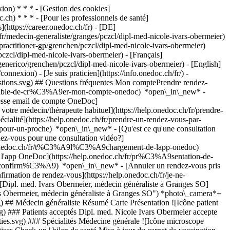
on) * * * - [Gestion des cookies]
ch) * * * - [Pour les professionnels de santé]
s](https://career.onedoc.ch/fr)
- [DE]
r/medecin-generaliste/granges/pczcl/dipl-med-nicole-ivars-obermeier)
ractitioner-gp/grenchen/pczcl/dipl-med-nicole-ivars-obermeier)
zcl/dipl-med-nicole-ivars-obermeier) - [Français]
generico/grenchen/pczcl/dipl-med-nicole-ivars-obermeier) - [English]
nnexion) - [Je suis praticien](https://info.onedoc.ch/fr/)
-
estions.svg) ## Questions fréquentes Mon comptePrendre rendez-
ossible-de-cr%C3%A9er-mon-compte-onedoc) *open\_in\_new* -
resse email de compte OneDoc]
votre médecin/thérapeute habituel](https://help.onedoc.ch/fr/prendre-
té](https://help.onedoc.ch/fr/prendre-un-rendez-vous-par-
-pour-un-proche) *open\_in\_new*
- [Qu'est ce qu'une consultation
z-vous pour une consultation vidéo?]
lp.onedoc.ch/fr/t%C3%A9l%C3%A9chargement-de-lapp-onedoc)
e l'app OneDoc](https://help.onedoc.ch/fr/pr%C3%A9sentation-de-
st-confirm%C3%A9) *open\_in\_new* - [Annuler un rendez-vous pris
irmation de rendez-vous](https://help.onedoc.ch/fr/je-ne-
[Dipl. med. Ivars Obermeier, médecin généraliste à Granges SO]
s Obermeier, médecin généraliste à Granges SO") *photo\_camera*+
) ## Médecin généraliste Résumé Carte Présentation ![Icône patient
g) ### Patients acceptés Dipl. med. Nicole Ivars Obermeier accepte
lties.svg) ### Spécialités Médecine générale ![Icône microscope