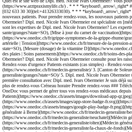
Quel est le site web de Dipl. med. Nicole Ivars Obermeier? Vous pouve
(https://www.arztpraxismylife.ch/) . * * * *keyboard\_arrow\_right*
[032 633 30 30](tel:+41326333030). * * * *keyboard\_arrow\_right* #
nouveaux patients. Pour prendre rendez-vous, les nouveaux patients p
Obermeier? Dipl. med. Nicole Ivars Obermeier est spécialiste en [m
sont les expertises de Dipl. med. Nicole Ivars Obermeier? Les expert
sante/granges?state=SO), [Mise à jour du carnet de vaccination](htt
(https://www.onedoc.ch/fr/grippe-symptomes-de-la-grippe-rhume/grange
artérielle | Tension](https://www.onedoc.ch/fr/mesure-de-la-pression-a
state=SO), [Mesure (dosage) de la vitamine D](https://www.onedoc.ch
des plaies | Soins pansements](https://www.onedoc.ch/fr/soins-des-pl
Obermeier? Dipl. med. Nicole Ivars Obermeier consulte pour les raisons
Rendez-vous d'urgence Patients existants (cas simples) - Rendez-vous