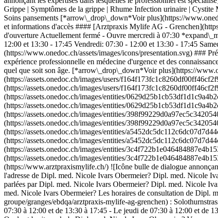
annonçant les expertises dans lesquelles le professionnel est spéciali
Grippe | Symptômes de la grippe | Rhume Infection urinaire | Cystite M
Soins pansements [*arrow\_drop\_down*Voir plus](https://www.onedoc
et informations d'accès #### [Arztpraxis Mylife AG - Grenchen](htt
d'ouverture Actuellement fermé - Ouvre mercredi à 07:30 *expand\_mor
12:00 et 13:30 - 17:45 Vendredi: 07:30 - 12:00 et 13:30 - 17:45 Sam
(https://www.onedoc.ch/assets/images/icons/presentation.svg) ### Pré
expérience professionnelle en médecine d'urgence et des connaissances 
quel que soit son âge. [*arrow\_drop\_down*Voir plus](https://www.
(https://assets.onedoc.ch/images/users/f164f173fc1c8260df00ff46cf
(https://assets.onedoc.ch/images/users/f164f173fc1c8260df00ff46c
(https://assets.onedoc.ch/images/entities/0629d25b1cb53df1d1c9a4
(https://assets.onedoc.ch/images/entities/0629d25b1cb53df1d1c9a
(https://assets.onedoc.ch/images/entities/398f99229d0a97ec5c3420
(https://assets.onedoc.ch/images/entities/398f99229d0a97ec5c3420
(https://assets.onedoc.ch/images/entities/a5452dc5dc112c6dc07d7d
(https://assets.onedoc.ch/images/entities/a5452dc5dc112c6dc07d7d
(https://assets.onedoc.ch/images/entities/3c4f722b1e046484887e4b
(https://assets.onedoc.ch/images/entities/3c4f722b1e046484887e4b1
(https://www.arztpraxismylife.ch/) ![Icône bulle de dialogue annon
l'adresse de Dipl. med. Nicole Ivars Obermeier? Dipl. med. Nicole Iv
parlées par Dipl. med. Nicole Ivars Obermeier? Dipl. med. Nicole Iva
med. Nicole Ivars Obermeier? Les horaires de consultation de Dipl. 
groupe/granges/ebdqa/arztpraxis-mylife-ag-grenchen) : Solothurnstras
07:30 à 12:00 et de 13:30 à 17:45 - Le jeudi de 07:30 à 12:00 et de 