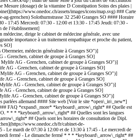
tises Check-up | bilan de santé Mise à jour du carnet de vaccination
ine Mesure (dosage) de la vitamine D Constipation Soins des plaies |
binet](https://www.onedoc.ch/assets/images/icons/map.svg) ### Carte
ife-ag-grenchen) Solothurnstrasse 32 2540 Granges SO #### Horaire
 - 17:45 Mercredi: 07:30 - 12:00 et 13:30 - 17:45 Jeudi: 07:30 -
 de l’établissement]
n médecine, dirige le cabinet de médecine générale, avec une
e grande importance à un traitement empathique et proche du patient,
es SO]
 Obermeier, médecin généraliste à Granges SO")]
G - Grenchen, cabinet de groupe à Granges SO]
Mylife AG - Grenchen, cabinet de groupe à Granges SO")]
fe AG - Grenchen, cabinet de groupe à Granges SO]
Mylife AG - Grenchen, cabinet de groupe à Granges SO")]
fe AG - Grenchen, cabinet de groupe à Granges SO]
Mylife AG - Grenchen, cabinet de groupe à Granges SO")]
fe AG - Grenchen, cabinet de groupe à Granges SO]
ylife AG - Grenchen, cabinet de groupe à Granges SO")]
parlées allemand #### Site web [Voir le site *open\_in\_new*]
vg) ### FAQ *expand\_more* *keyboard\_arrow\_right* ## Quelle est
SO. * * * *keyboard\_arrow\_right* ## Quelles sont les langues
rrow\_right* ## Quels sont les horaires de consultation de Dipl.
chen](https://www.onedoc.ch/fr/cabinet-de-
5 - Le mardi de 07:30 à 12:00 et de 13:30 à 17:45 - Le mercredi de
 samedi fermé - Le dimanche fermé * * * *keyboard\_arrow\_right* ##