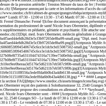
sé](https://www.onedoc.ch/assets/images/icons/expertises.svg) ### Exper
esure de la pression artérielle | Tension Mesure du taux de fer | Ferrit
.ch) ![Marqueur annonçant la carte et les informations d’accès du ca
ps://www.onedoc.ch/fr/cabinet-de-groupe/granges/ebdqa/arztpraxis-myl
e* Lundi: 07:30 - 12:00 et 13:30 - 17:45 Mardi: 07:30 - 12:00 et 13:30
edi: Fermé Dimanche: Fermé ![Icône document annonçant la présentation
sentation du professionnel de santé Nicole Ivars Obermeier, diplômée e
supplémentaires en pédiatrie, gériatrie et psychiatrie. Elle attache un
onedoc.ch) [![Dipl. med. Ivars Obermeier, médecin généraliste à Grang
2f9a4f5aed44e8db28d3e5cf3b97265de8ba99-small.png "Dipl. med. Ivars
f2f9a4f5aed44e8db28d3e5cf3b97265de8ba99.png)[![Arztpraxis Mylife A
b2c6060853f0945406745c6ce3e1dcbcbd15087502-small.jpg "Arztpraxis 
4b2c6060853f0945406745c6ce3e1dcbcbd15087502.jpg)[![Arztpraxis Myli
54027b08e8f735a631104474316a7139ee73d0e0da-small.jpg "Arztpraxis 
54027b08e8f735a631104474316a7139ee73d0e0da.jpg)[![Arztpraxis Myli
44cb10ee9ee0beeaa3d5176e5d6211b7eb587c9f0b-small.jpg "Arztpraxis 
44cb10ee9ee0beeaa3d5176e5d6211b7eb587c9f0b.jpg)[![Arztpraxis Myli
1531b9e31151ff8556a3edefffda6b0b43a4db6138-small.jpg "Arztpraxis M
531b9e31151ff8556a3edefffda6b0b43a4db6138.jpg) * * * #### Langues 
çant la section FAQ](https://www.onedoc.ch/assets/images/icons/faq.s
ars Obermeier reçoit des patients à Solothurnstrasse 32, 2540 Granges 
rs Obermeier propose des consultations en allemand. * * * *keyboard\_a
med. Nicole Ivars Obermeier sont: - #### [Arztpraxis Mylife AG - Gren
se 32, 2540 Granges SO - Le lundi de 07:30 à 12:00 et de 13:30 à 17:4
13:30 à 17:45 - Le vendredi de 07:30 à 12:00 et de 13:30 à 17:45 - Le