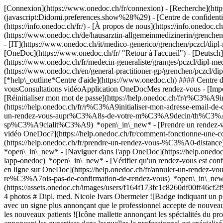
[Connexion](https://www.onedoc.ch/fr/connexion) - [Recherche](https
(javascript:Didomi.preferences.show%28%29) - [Centre de confidentiali
(https://info.onedoc.ch/fr/) - [À propos de nous](https://info.onedoc.ch/
(https://www.onedoc.ch/de/hausarztin-allgemeinmedizinerin/grenchen/
- [IT](https://www.onedoc.ch/it/medico-generico/grenchen/pczcl/dipl
[OneDoc](https://www.onedoc.ch/fr/ "Retour à l'accueil") - [Deutsch
(https://www.onedoc.ch/fr/medecin-generaliste/granges/pczcl/dipl-med
(https://www.onedoc.ch/en/general-practitioner-gp/grenchen/pczcl/di
[*help\_outline*Centre d'aide](https://www.onedoc.ch) #### Centre d
vousConsultations vidéoApplication OneDocMes rendez-vous - [Imp
[Réinitialiser mon mot de passe](https://help.onedoc.ch/fr/r%C3%A9
(https://help.onedoc.ch/fr/r%C3%A9initialiser-mon-adresse-email-
un-rendez-vous-aupr%C3%A8s-de-votre-m%C3%A9decin/th%C3%A9rapeut
sp%C3%A9cialit%C3%A9) *open\_in\_new* - [Prendre un rendez-vous
vidéo OneDoc?](https://help.onedoc.ch/fr/comment-fonctionne-une-
(https://help.onedoc.ch/fr/prendre-un-rendez-vous-%C3%A0-distan
*open\_in\_new* - [Naviguer dans l'app OneDoc](https://help.onedoc
lapp-onedoc) *open\_in\_new*
- [Vérifier qu'un rendez-vous est c
en ligne sur OneDoc](https://help.onedoc.ch/fr/annuler-un-rendez-vous
re%C3%A7ois-pas-de-confirmation-de-rendez-vous) *open\_in\_new* [V
(https://assets.onedoc.ch/images/users/f164f173fc1c8260df00ff46c
4 photos # Dipl. med. Nicole Ivars Obermeier ![Badge indiquant un pr
avec un signe plus annonçant que le professionnel accepte de nouveau
les nouveaux patients ![Icône mallette annonçant les spécialités du p