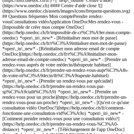
(https://info.onedoc.ch/fr/)
- [*help\_outline*Centre d'aide]
(https://www.onedoc.ch) #### Centre d'aide close ![]
(https://www.onedoc.ch/assets/images/icons/frequent-questions.svg)
## Questions fréquentes Mon comptePrendre rendez-
vousConsultations vidéoApplication OneDocMes rendez-vous -
[Impossible de créer mon compte OneDoc]
(https://help.onedoc.ch/fr/impossible-de-cr%C3%A9er-mon-compte-
onedoc) *open\_in\_new* - [Réinitialiser mon mot de passe]
(https://help.onedoc.ch/fr/r%C3%A9initialiser-mon-mot-de-passe)
*open\_in\_new* - [Réinitialiser mon adresse email de compte
OneDoc](https://help.onedoc.ch/fr/r%C3%A9initialiser-mon-
adresse-email-de-compte-onedoc) *open\_in\_new*
- [Prendre un
rendez-vous auprès de votre médecin/thérapeute habituel]
(https://help.onedoc.ch/fr/prendre-un-rendez-vous-aupr%C3%A8s-
de-votre-m%C3%A9decin/th%C3%A9rapeute-habituel)
*open\_in\_new* - [Prendre un rendez-vous par spécialité]
(https://help.onedoc.ch/fr/prendre-un-rendez-vous-par-
sp%C3%A9cialit%C3%A9) *open\_in\_new* - [Prendre un
rendez-vous pour un proche](https://help.onedoc.ch/fr/prendre-un-
rendez-vous-pour-un-proche) *open\_in\_new*
- [Qu'est ce qu'une
consultation vidéo OneDoc?](https://help.onedoc.ch/fr/comment-
fonctionne-une-consultation-vid%C3%A9o) *open\_in\_new* -
[Comment prendre rendez-vous pour une consultation vidéo?]
(https://help.onedoc.ch/fr/prendre-un-rendez-vous-%C3%A0-
distance) *open\_in\_new*
- [Téléchargement de l'app OneDoc]