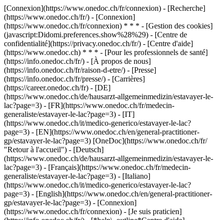
[Connexion](https://www.onedoc.ch/fr/connexion) - [Recherche]
(https://www.onedoc.ch/fr/) - [Connexion]
(https://www.onedoc.ch/fr/connexion) * * * - [Gestion des cookies]
(javascript:Didomi.preferences.show%28%29) - [Centre de
confidentialité](https://privacy.onedoc.ch/fr/) - [Centre d'aide]
(https://www.onedoc.ch) * * * - [Pour les professionnels de santé]
(https://info.onedoc.ch/fr/) - [À propos de nous]
(https://info.onedoc.ch/fr/raison-d-etre/) - [Presse]
(https://info.onedoc.ch/fr/presse/) - [Carrières]
(https://career.onedoc.ch/fr)
- [DE]
(https://www.onedoc.ch/de/hausarzt-allgemeinmedizin/estavayer-le-
lac?page=3) - [FR](https://www.onedoc.ch/fr/medecin-
generaliste/estavayer-le-lac?page=3) - [IT]
(https://www.onedoc.ch/it/medico-generico/estavayer-le-lac?
page=3) - [EN](https://www.onedoc.ch/en/general-practitioner-
gp/estavayer-le-lac?page=3) [OneDoc](https://www.onedoc.ch/fr/
"Retour à l'accueil") - [Deutsch]
(https://www.onedoc.ch/de/hausarzt-allgemeinmedizin/estavayer-le-
lac?page=3) - [Français](https://www.onedoc.ch/fr/medecin-
generaliste/estavayer-le-lac?page=3) - [Italiano]
(https://www.onedoc.ch/it/medico-generico/estavayer-le-lac?
page=3) - [English](https://www.onedoc.ch/en/general-practitioner-
gp/estavayer-le-lac?page=3)
- [Connexion]
(https://www.onedoc.ch/fr/connexion) - [Je suis praticien]