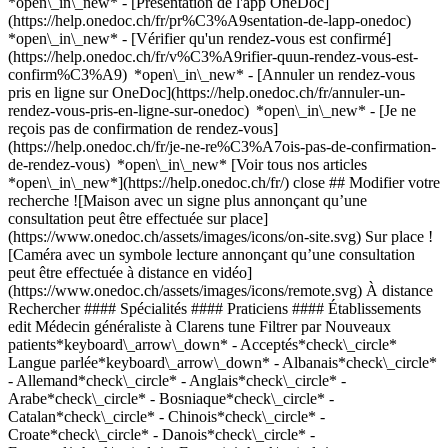
*open\_in\_new* - [Présentation de l'app OneDoc]
(https://help.onedoc.ch/fr/pr%C3%A9sentation-de-lapp-onedoc)
*open\_in\_new*
- [Vérifier qu'un rendez-vous est confirmé](https://help.onedoc.ch/fr/v%C3%A9rifier-quun-rendez-vous-est-confirm%C3%A9) *open\_in\_new* - [Annuler un rendez-vous pris en ligne sur OneDoc](https://help.onedoc.ch/fr/annuler-un-rendez-vous-pris-en-ligne-sur-onedoc) *open\_in\_new* - [Je ne reçois pas de confirmation de rendez-vous](https://help.onedoc.ch/fr/je-ne-re%C3%A7ois-pas-de-confirmation-de-rendez-vous) *open\_in\_new* [Voir tous nos articles *open\_in\_new*](https://help.onedoc.ch/fr/) close ## Modifier votre recherche ![Maison avec un signe plus annonçant qu’une consultation peut être effectuée sur place](https://www.onedoc.ch/assets/images/icons/on-site.svg) Sur place ![Caméra avec un symbole lecture annonçant qu’une consultation peut être effectuée à distance en vidéo](https://www.onedoc.ch/assets/images/icons/remote.svg) À distance Rechercher #### Spécialités #### Praticiens #### Établissements edit Médecin généraliste à Clarens tune Filtrer par Nouveaux patients*keyboard\_arrow\_down* - Acceptés*check\_circle* Langue parlée*keyboard\_arrow\_down* - Albanais*check\_circle* - Allemand*check\_circle* - Anglais*check\_circle* - Arabe*check\_circle* - Bosniaque*check\_circle* - Catalan*check\_circle* - Chinois*check\_circle* - Croate*check\_circle* - Danois*check\_circle* - Espagnol*check\_circle* - Français*check\_circle* - Grec*check\_circle* - Géorgien*check\_circle* - Hindi*check\_circle* - Hongrois*check\_circle* - Italien*check\_circle* - Letton*check\_circle* - Norvégien*check\_circle* - Népalais*check\_circle* - Ourdou*check\_circle* - Persan*check\_circle* - Polonais*check\_circle* - Portugais*check\_circle* - Romanche*check\_circle* - Roumain*check\_circle* - Russe*check\_circle* - Serbe*check\_circle* - Slovaque*check\_circle* - Somali*check\_circle* - Suédois*check\_circle* - Swahili*check\_circle* - Tchèque*check\_circle* - Ukrainien*check\_circle* - Vietnamien*check\_circle* Sexe*keyboard\_arrow\_down* - Femme*check\_circle* - Homme*check\_circle* Réseau*keyboard\_arrow\_down* - Réseau Bleu*check\_circle* - Ensemble hospitalier de la Côte - EHC*check\_circle* - ASCA*check\_circle* - RME*check\_circle* - mediX*check\_circle* - Medbase*check\_circle* - Magellan*check\_circle* - Réseau Delta*check\_circle* Disponibilité*keyboard\_arrow\_down* - Disponible aujourdhui*check\_circle* - Dans les 3 prochains jours*check\_circle* - Dans les 7 prochains jours*check\_circle* - Dans les 14 prochains jours*check\_circle* # Médecin généraliste à Clarens: prenez rendez-vous en ligne aujourd'hui ## 2 résultats à Clarens [![Dr. Romaine de Sépibus, médecin généraliste à Clarens](https://assets.onedoc.ch/images/users/37c8876bb4f91485e2abd033872cf9d6cae7aaf38ca0379a79cf16e26db9e814-small.jpg "Dr. Romaine de Sépibus, médecin généraliste à Clarens")](https://www.onedoc.ch/fr/medecin-generaliste/clarens/pcjz2/dr-romaine-de-sepibus) ### [Dr. Romaine de Sépibus](https://www.onedoc.ch/fr/medecin-generaliste/clarens/pcjz2/dr-romaine-de-sepibus) ![Badge indiquant un profil vérifié](https://www.onedoc.ch/assets/images/icons/checkmark.svg) Médecin généraliste [PMC Riviera](https://www.onedoc.ch/fr/centre-medical/clarens/e6jj/pmc-riviera) Rue du Grammont 2 1815 Clarens ![Icône patient avec un signe plus annonçant que le professionnel accepte de nouveaux patients](https://www.onedoc.ch/assets/images/icons/new-patients.svg)Accepte les nouveaux patients [Réserver un RDV](https://www.onedoc.ch/fr/medecin-generaliste/clarens/pcjz2/dr-romaine-de-sepibus) *chevron\_left* lun. 03 août *chevron\_right* Voir plus de rendez-vous *error\_outline* Une erreur s'est produite lors du chargement des disponibilités [Réessayer](https://www.onedoc.ch) [![Dr. Christoph Blank, spécialiste en médecine interne générale à Clarens](https://assets.onedoc.ch/images/users/4d0dc1ab1571a22ef9ab6b2d5d4fab96b77c1e7f7d7f182829c8a5780134d4db-small.jpg "Dr. Christoph Blank, spécialiste en médecine interne générale à Clarens")](https://www.onedoc.ch/fr/specialiste-en-medecine-interne-generale/clarens/pcjz3/dr-christoph-blank) ### [Dr. Christoph Blank](https://www.onedoc.ch/fr/specialiste-en-medecine-interne-generale/clarens/pcjz3/dr-christoph-blank) ![Badge indiquant un profil vérifié](https://www.onedoc.ch/assets/images/icons/checkmark.svg) [Spécialiste en médecine interne générale](https://www.onedoc.ch/fr/specialiste-en-medecine-interne-generale/clarens), Médecin généraliste [PMC Riviera](https://www.onedoc.ch/fr/centre-medical/clarens/e6jj/pmc-riviera) Rue du Grammont 2 1815 Clarens ![Dr. Christoph Blank est affilié au réseau Réseau Delta](https://assets.onedoc.ch/images/networks/logos/bc7306ac026c686f85d463e96b3cb0053f7de03c9f7a5fae3aa7114a276838ea-small.png) ![Icône patient avec un signe plus annonçant que le professionnel accepte de nouveaux patients](https://www.onedoc.ch/assets/images/icons/new-patients.svg)Accepte les nouveaux patients [Réserver un RDV](https://www.onedoc.ch/fr/specialiste-en-medecine-interne-generale/clarens/pcjz3/dr-christoph-blank) *chevron\_left* lun. 03 août *chevron\_right* Voir plus de rendez-vous *error\_outline* Une erreur s'est produite lors du chargement des disponibilités [Réessayer](https://www.onedoc.ch) ## __Médecins généralistes__: d'autres spécialistes sont réservables en ligne dans les environs de __Clarens__ [![Dr. Virginia Franco, médecin assistante en gynécologie et obstétrique à Montreux](https://assets.onedoc.ch/images/users/e3ec751fcbd04ed84711e418116935eba4665cf19eb3ace2f1b60dfa19f86100-small.png "Dr. Virginia Franco, médecin assistante en gynécologie et obstétrique à Montreux")](https://www.onedoc.ch/fr/gynecologue-obstetricienne/montreux/pcx5s/dr-virginia-franco) ### [Dr. Virginia Franco](https://www.onedoc.ch/fr/gynecologue-obstetricienne/montreux/pcx5s/dr-virginia-franco) ![Badge indiquant un profil vérifié](https://www.onedoc.ch/assets/images/icons/checkmark.svg) [Médecin assistante en gynécologie et obstétrique](https://www.onedoc.ch/fr/gynecologue-obstetricien/montreux) [Clinique Suisse Montreux](https://www.onedoc.ch/fr/clinique-privee/montreux/ebbcn/clinique-suisse-montreux) Grand' Rue 3 1820 Montreux ![Icône caméra avec un symbole lecture annonçant que le professionnel de santé propose des consultations vidéo](https://www.onedoc.ch/assets/images/icons/video-consultations.svg)Consultations vidéo disponibles ![Icône patient avec un signe plus annonçant que le professionnel accepte de nouveaux patients](https://www.onedoc.ch/assets/images/icons/new-patients.svg)Accepte les nouveaux patients [Réserver un RDV](https://www.onedoc.ch/fr/gynecologue-obstetricienne/montreux/pcx5s/dr-virginia-franco) Expertises:[Ménopause](https://www.onedoc.ch/fr/menopause/montreux), [Bilan hormonal](https://www.onedoc.ch/fr/bilan-hormonal/montreux), [Mycose vaginale](https://www.onedoc.ch/fr/mycose-vaginale/montreux)Voir plus Expertises:[Ménopause](https://www.onedoc.ch/fr/menopause/montreux), [Bilan hormonal](https://www.onedoc.ch/fr/bilan-hormonal/montreux), [Mycose vaginale](https://www.onedoc.ch/fr/mycose-vaginale/montreux)Voir plus [![Dr. Carine Orlando, spécialiste en médecine interne générale à Montreux](https://www.onedoc.ch/assets/images/female.png "Dr. Carine Orlando, spécialiste en médecine interne générale à Montreux")](https://www.onedoc.ch/fr/specialiste-en-medecine-interne-generale/montreux/pc4qr/dr-carine-orlando) ### [Dr. Carine Orlando](https://www.onedoc.ch/fr/specialiste-en-medecine-interne-generale/montreux/pc4qr/dr-carine-orlando) [Spécialiste en médecine interne générale](https://www.onedoc.ch/fr/specialiste-en-medecine-interne-generale/montreux) [Cabinet MédiLac](https://www.onedoc.ch/fr/cabinet-de-groupe/montreux/ebfap/cabinet-medilac) Grand' Rue 3 1820 Montreux ![Icône patient avec un signe plus annonçant que le professionnel accepte de nouveaux patients](https://www.onedoc.ch/assets/images/icons/new-patients.svg)Accepte les nouveaux patients [Réserver un RDV](https://www.onedoc.ch/fr/specialiste-en-medecine-interne-generale/montreux/pc4qr/dr-carine-orlando) Expertises:[Prise de sang | Prélèvement sanguin](https://www.onedoc.ch/fr/prise-de-sang-prelevement-sanguin/montreux), [Check-up | bilan de santé](https://www.onedoc.ch/fr/check-up-bilan-de-sante/montreux), [Check-up sanguin](https://www.onedoc.ch/fr/check-up-sanguin/montreux), [Urgence en médecine générale](https://www.onedoc.ch/fr/urgence-en-medecine-generale/montreux)Voir plus Expertises:[Prise de sang | Prélèvement sanguin](https://www.onedoc.ch/fr/prise-de-sang-prelevement-sanguin/montreux), [Check-up | bilan de santé](https://www.onedoc.ch/fr/check-up-bilan-de-sante/montreux), [Check-up sanguin](https://www.onedoc.ch/fr/check-up-sanguin/montreux), [Urgence en médecine générale](https://www.onedoc.ch/fr/urgence-en-medecine-generale/montreux)Voir plus [![Dr. Abdelhak Harouni, médecin généraliste à Montreux](https://assets.onedoc.ch/images/users/01b2921f2a3f0d4444953f3229c04a21f30bb8e807ab74aa91e5c09393a9e476-small.jpg "Dr. Abdelhak Harouni, médecin généraliste à Montreux")](https://www.onedoc.ch/fr/medecin-generaliste/montreux/pc4l8/dr-abdelhak-harouni) ### [Dr. Abdelhak Harouni](https://www.onedoc.ch/fr/medecin-generaliste/montreux/pc4l8/dr-abdelhak-harouni) ![Badge indiquant un profil vérifié](https://www.onedoc.ch/assets/images/icons/checkmark.svg) [Médecin généraliste](https://www.onedoc.ch/fr/medecin-generaliste/montreux) Cabinet médical de Dr Abdelhak Harouni Avenue du Casino 51 1820 Montreux ![Icône patient avec un signe plus annonçant que le professionnel accepte de nouveaux patients](https://www.onedoc.ch/assets/images/icons/new-patients.svg)Accepte les nouveaux patients [Réserver un RDV](https://www.onedoc.ch/fr/medecin-generaliste/montreux/pc4l8/dr-abdelhak-harouni) Expertises:[Check-up | bilan de santé](https://www.onedoc.ch/fr/check-up-bilan-de-sante/montreux), [Check-up sanguin](https://www.onedoc.ch/fr/check-up-sanguin/m