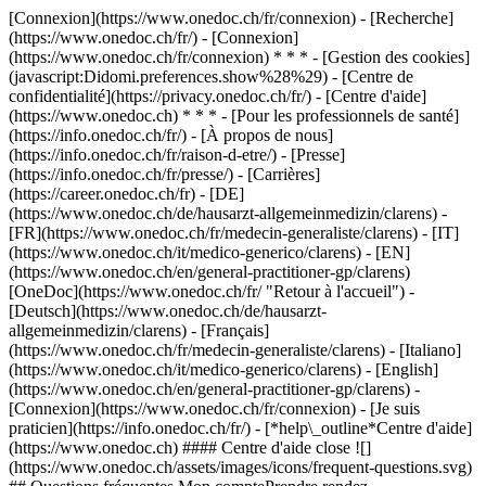
[Connexion](https://www.onedoc.ch/fr/connexion) - [Recherche]
(https://www.onedoc.ch/fr/) - [Connexion]
(https://www.onedoc.ch/fr/connexion) * * * - [Gestion des cookies]
(javascript:Didomi.preferences.show%28%29) - [Centre de
confidentialité](https://privacy.onedoc.ch/fr/) - [Centre d'aide]
(https://www.onedoc.ch) * * * - [Pour les professionnels de santé]
(https://info.onedoc.ch/fr/) - [À propos de nous]
(https://info.onedoc.ch/fr/raison-d-etre/) - [Presse]
(https://info.onedoc.ch/fr/presse/) - [Carrières]
(https://career.onedoc.ch/fr)
- [DE]
(https://www.onedoc.ch/de/hausarzt-allgemeinmedizin/clarens) -
[FR](https://www.onedoc.ch/fr/medecin-generaliste/clarens) - [IT]
(https://www.onedoc.ch/it/medico-generico/clarens) - [EN]
(https://www.onedoc.ch/en/general-practitioner-gp/clarens)
[OneDoc](https://www.onedoc.ch/fr/ "Retour à l'accueil") -
[Deutsch](https://www.onedoc.ch/de/hausarzt-
allgemeinmedizin/clarens) - [Français]
(https://www.onedoc.ch/fr/medecin-generaliste/clarens) - [Italiano]
(https://www.onedoc.ch/it/medico-generico/clarens) - [English]
(https://www.onedoc.ch/en/general-practitioner-gp/clarens)
-
[Connexion](https://www.onedoc.ch/fr/connexion) - [Je suis
praticien](https://info.onedoc.ch/fr/)
- [*help\_outline*Centre d'aide]
(https://www.onedoc.ch) #### Centre d'aide close ![]
(https://www.onedoc.ch/assets/images/icons/frequent-questions.svg)