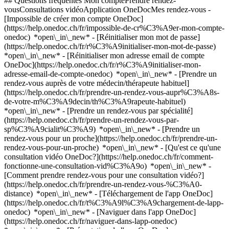
## Questions fréquentes Mon comptePrendre rendez-
vousConsultations vidéoApplication OneDocMes rendez-vous -
[Impossible de créer mon compte OneDoc]
(https://help.onedoc.ch/fr/impossible-de-cr%C3%A9er-mon-compte-
onedoc) *open\_in\_new* - [Réinitialiser mon mot de passe]
(https://help.onedoc.ch/fr/r%C3%A9initialiser-mon-mot-de-passe)
*open\_in\_new* - [Réinitialiser mon adresse email de compte
OneDoc](https://help.onedoc.ch/fr/r%C3%A9initialiser-mon-
adresse-email-de-compte-onedoc) *open\_in\_new*
- [Prendre un
rendez-vous auprès de votre médecin/thérapeute habituel]
(https://help.onedoc.ch/fr/prendre-un-rendez-vous-aupr%C3%A8s-
de-votre-m%C3%A9decin/th%C3%A9rapeute-habituel)
*open\_in\_new* - [Prendre un rendez-vous par spécialité]
(https://help.onedoc.ch/fr/prendre-un-rendez-vous-par-
sp%C3%A9cialit%C3%A9) *open\_in\_new* - [Prendre un
rendez-vous pour un proche](https://help.onedoc.ch/fr/prendre-un-
rendez-vous-pour-un-proche) *open\_in\_new*
- [Qu'est ce qu'une
consultation vidéo OneDoc?](https://help.onedoc.ch/fr/comment-
fonctionne-une-consultation-vid%C3%A9o) *open\_in\_new* -
[Comment prendre rendez-vous pour une consultation vidéo?]
(https://help.onedoc.ch/fr/prendre-un-rendez-vous-%C3%A0-
distance) *open\_in\_new*
- [Téléchargement de l'app OneDoc]
(https://help.onedoc.ch/fr/t%C3%A9l%C3%A9chargement-de-lapp-
onedoc) *open\_in\_new* - [Naviguer dans l'app OneDoc]
(https://help.onedoc.ch/fr/naviguer-dans-lapp-onedoc)