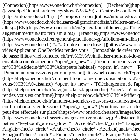
[Connexion](https://www.onedoc.ch/fr/connexion) - [Recherche](https
(javascript:Didomi.preferences.show%28%29) - [Centre de confidentiali
(https://info.onedoc.ch/fr/) - [À propos de nous](https://info.onedoc.ch/
(https://www.onedoc.ch/de/hausarzt-allgemeinmedizin/affoltern-am-alb
albis) - [EN](https://www.onedoc.ch/en/general-practitioner-gp/affol
allgemeinmedizin/affoltern-am-albis) - [Français](https://www.onedoc.c
(https://www.onedoc.ch/en/general-practitioner-gp/affoltern-am-albis
(https://www.onedoc.ch) #### Centre d'aide close ![](https://www.o
vidéoApplication OneDocMes rendez-vous - [Impossible de créer mo
de passe](https://help.onedoc.ch/fr/r%C3%A9initialiser-mon-mot-de-
email-de-compte-onedoc) *open\_in\_new*
- [Prendre un rendez-vou
m%C3%A9decin/th%C3%A9rapeute-habituel) *open\_in\_new* - [Pren
[Prendre un rendez-vous pour un proche](https://help.onedoc.ch/fr
(https://help.onedoc.ch/fr/comment-fonctionne-une-consultation-vid
vous-%C3%A0-distance) *open\_in\_new*
- [Téléchargement de l
(https://help.onedoc.ch/fr/naviguer-dans-lapp-onedoc) *open\_in\_