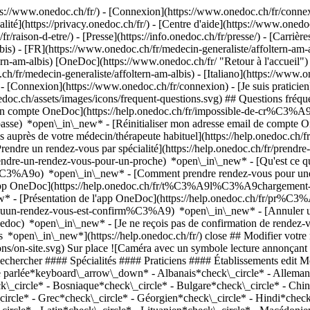
://www.onedoc.ch/fr/) - [Connexion](https://www.onedoc.ch/fr/connexi
té](https://privacy.onedoc.ch/fr/) - [Centre d'aide](https://www.onedoc.
fr/raison-d-etre/) - [Presse](https://info.onedoc.ch/fr/presse/) - [Carrière
is) - [FR](https://www.onedoc.ch/fr/medecin-generaliste/affoltern-am-a
tern-am-albis) [OneDoc](https://www.onedoc.ch/fr/ "Retour à l'accueil"
h/fr/medecin-generaliste/affoltern-am-albis) - [Italiano](https://www.o
)
- [Connexion](https://www.onedoc.ch/fr/connexion) - [Je suis praticien]
nedoc.ch/assets/images/icons/frequent-questions.svg) ## Questions fr
n compte OneDoc](https://help.onedoc.ch/fr/impossible-de-cr%C3%A9
passe) *open\_in\_new* - [Réinitialiser mon adresse email de compte 
s auprès de votre médecin/thérapeute habituel](https://help.onedoc.c
dre un rendez-vous par spécialité](https://help.onedoc.ch/fr/pren
/prendre-un-rendez-vous-pour-un-proche) *open\_in\_new*
- [Qu'est ce 
%C3%A9o) *open\_in\_new* - [Comment prendre rendez-vous pour une co
'app OneDoc](https://help.onedoc.ch/fr/t%C3%A9l%C3%A9chargement-
new* - [Présentation de l'app OneDoc](https://help.onedoc.ch/fr/pr%