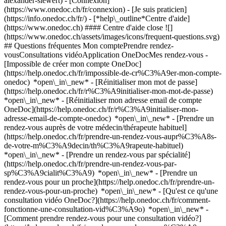
alexander-siewert)
- [Connexion]
(https://www.onedoc.ch/fr/connexion) - [Je suis praticien]
(https://info.onedoc.ch/fr/)
- [*help\_outline*Centre d'aide]
(https://www.onedoc.ch) #### Centre d'aide close ![]
(https://www.onedoc.ch/assets/images/icons/frequent-questions.svg)
## Questions fréquentes Mon comptePrendre rendez-
vousConsultations vidéoApplication OneDocMes rendez-vous -
[Impossible de créer mon compte OneDoc]
(https://help.onedoc.ch/fr/impossible-de-cr%C3%A9er-mon-compte-
onedoc) *open\_in\_new* - [Réinitialiser mon mot de passe]
(https://help.onedoc.ch/fr/r%C3%A9initialiser-mon-mot-de-passe)
*open\_in\_new* - [Réinitialiser mon adresse email de compte
OneDoc](https://help.onedoc.ch/fr/r%C3%A9initialiser-mon-
adresse-email-de-compte-onedoc) *open\_in\_new*
- [Prendre un
rendez-vous auprès de votre médecin/thérapeute habituel]
(https://help.onedoc.ch/fr/prendre-un-rendez-vous-aupr%C3%A8s-
de-votre-m%C3%A9decin/th%C3%A9rapeute-habituel)
*open\_in\_new* - [Prendre un rendez-vous par spécialité]
(https://help.onedoc.ch/fr/prendre-un-rendez-vous-par-
sp%C3%A9cialit%C3%A9) *open\_in\_new* - [Prendre un
rendez-vous pour un proche](https://help.onedoc.ch/fr/prendre-un-
rendez-vous-pour-un-proche) *open\_in\_new*
- [Qu'est ce qu'une
consultation vidéo OneDoc?](https://help.onedoc.ch/fr/comment-
fonctionne-une-consultation-vid%C3%A9o) *open\_in\_new* -
[Comment prendre rendez-vous pour une consultation vidéo?]