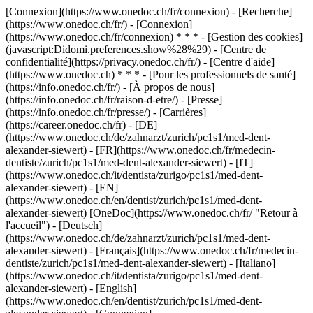
[Connexion](https://www.onedoc.ch/fr/connexion) - [Recherche]
(https://www.onedoc.ch/fr/) - [Connexion]
(https://www.onedoc.ch/fr/connexion) * * * - [Gestion des cookies]
(javascript:Didomi.preferences.show%28%29) - [Centre de
confidentialité](https://privacy.onedoc.ch/fr/) - [Centre d'aide]
(https://www.onedoc.ch) * * * - [Pour les professionnels de santé]
(https://info.onedoc.ch/fr/) - [À propos de nous]
(https://info.onedoc.ch/fr/raison-d-etre/) - [Presse]
(https://info.onedoc.ch/fr/presse/) - [Carrières]
(https://career.onedoc.ch/fr)
- [DE]
(https://www.onedoc.ch/de/zahnarzt/zurich/pc1s1/med-dent-
alexander-siewert) - [FR](https://www.onedoc.ch/fr/medecin-
dentiste/zurich/pc1s1/med-dent-alexander-siewert) - [IT]
(https://www.onedoc.ch/it/dentista/zurigo/pc1s1/med-dent-
alexander-siewert) - [EN]
(https://www.onedoc.ch/en/dentist/zurich/pc1s1/med-dent-
alexander-siewert) [OneDoc](https://www.onedoc.ch/fr/ "Retour à
l'accueil") - [Deutsch]
(https://www.onedoc.ch/de/zahnarzt/zurich/pc1s1/med-dent-
alexander-siewert) - [Français](https://www.onedoc.ch/fr/medecin-
dentiste/zurich/pc1s1/med-dent-alexander-siewert) - [Italiano]
(https://www.onedoc.ch/it/dentista/zurigo/pc1s1/med-dent-
alexander-siewert) - [English]
(https://www.onedoc.ch/en/dentist/zurich/pc1s1/med-dent-