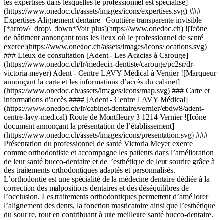
les expertises dans lesquelles le professionnel est spécialisé]
(https://www.onedoc.ch/assets/images/icons/expertises.svg) ###
Expertises Alignement dentaire | Gouttière transparente invisible
[*arrow\_drop\_down*Voir plus](https://www.onedoc.ch) ![Icône
de bâtiment annonçant tous les lieux où le professionnel de santé
exerce](https://www.onedoc.ch/assets/images/icons/locations.svg)
### Lieux de consultation [Adent - Les Acacias à Carouge]
(https://www.onedoc.ch/fr/medecin-dentiste/carouge/pc2sr/dr-
victoria-meyer) Adent - Centre LAVY Médical à Vernier ![Marqueur
annonçant la carte et les informations d’accès du cabinet]
(https://www.onedoc.ch/assets/images/icons/map.svg) ### Carte et
informations d'accès #### [Adent - Centre LAVY Médical]
(https://www.onedoc.ch/fr/cabinet-dentaire/vernier/ebdw8/adent-
centre-lavy-medical) Route de Montfleury 3 1214 Vernier ![Icône
document annonçant la présentation de l’établissement]
(https://www.onedoc.ch/assets/images/icons/presentation.svg) ###
Présentation du professionnel de santé Victoria Meyer exerce
comme orthodontiste et accompagne les patients dans l’amélioration
de leur santé bucco-dentaire et de l’esthétique de leur sourire grâce à
des traitements orthodontiques adaptés et personnalisés.
L’orthodontie est une spécialité de la médecine dentaire dédiée à la
correction des malpositions dentaires et des déséquilibres de
l’occlusion. Les traitements orthodontiques permettent d’améliorer
l’alignement des dents, la fonction masticatoire ainsi que l’esthétique
du sourire, tout en contribuant à une meilleure santé bucco-dentaire.