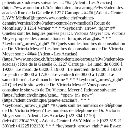
patients aux adresses suivantes: - #### [Adent - Les Acacias]
(https://www.onedoc.ch/fr/cabinet-dentaire/carouge/e9w3/adent-les-
acacias) Rue de la Gabelle 6 1227 Carouge - #### [Adent - Centre
LAVY Médical](https://www.onedoc.ch/fr/cabinet-
dentaire/vernier/ebdw8/adent-centre-lavy-medical) Route de
Montfleury 3 1214 Vernier * * * *keyboard\_arrow\_right* ##
Quelles sont les langues parlées par Dr. Victoria Meyer? Dr. Victoria
Meyer propose des consultations en français et anglais. * * *
*keyboard\_arrow\_right* ## Quels sont les horaires de consultation
de Dr. Victoria Meyer? Les horaires de consultation de Dr. Victoria
Meyer sont: - #### [Adent - Les Acacias]
(https://www.onedoc.ch/fr/cabinet-dentaire/carouge/e9w3/adent-les-
acacias) : Rue de la Gabelle 6, 1227 Carouge - Le lundi de 08:00 à
19:00 - Le mardi de 08:00 à 19:00 - Le mercredi de 08:00 à 19:00 -
Le jeudi de 08:00 à 17:30 - Le vendredi de 08:00 à 17:00 - Le
samedi fermé - Le dimanche fermé * * * *keyboard\_arrow\_right*
## Quel est le site web de Dr. Victoria Meyer? Vous pouvez
consulter le site web de Dr. Victoria Meyer à l'adresse suivante:
[https://adent.ch/clinique/gene... *open\_in\_new*]
(https://adent.ch/clinique/geneve-acacias/) . * * *
*keyboard\_arrow\_right* ## Quels sont les numéros de téléphone
de Dr. Victoria Meyer? Les numéros de téléphone de Dr. Victoria
Meyer sont: - Adent - Les Acacias: [022 304 17 50]
(tel:+41223041750) - Adent - Centre LAVY Médical: [022 519 21
30](tel:+41225192130) * * * *keyboard\_arrow\_right* ## Est-ce