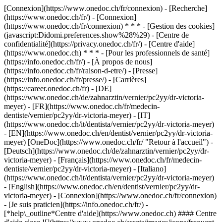
[Connexion](https://www.onedoc.ch/fr/connexion) - [Recherche]
(https://www.onedoc.ch/fr/) - [Connexion]
(https://www.onedoc.ch/fr/connexion) * * * - [Gestion des cookies]
(javascript:Didomi.preferences.show%28%29) - [Centre de
confidentialité](https://privacy.onedoc.ch/fr/) - [Centre d'aide]
(https://www.onedoc.ch) * * * - [Pour les professionnels de santé]
(https://info.onedoc.ch/fr/) - [À propos de nous]
(https://info.onedoc.ch/fr/raison-d-etre/) - [Presse]
(https://info.onedoc.ch/fr/presse/) - [Carrières]
(https://career.onedoc.ch/fr)
- [DE]
(https://www.onedoc.ch/de/zahnarztin/vernier/pc2yy/dr-victoria-
meyer) - [FR](https://www.onedoc.ch/fr/medecin-
dentiste/vernier/pc2yy/dr-victoria-meyer) - [IT]
(https://www.onedoc.ch/it/dentista/vernier/pc2yy/dr-victoria-meyer)
- [EN](https://www.onedoc.ch/en/dentist/vernier/pc2yy/dr-victoria-
meyer) [OneDoc](https://www.onedoc.ch/fr/ "Retour à l'accueil") -
[Deutsch](https://www.onedoc.ch/de/zahnarztin/vernier/pc2yy/dr-
victoria-meyer) - [Français](https://www.onedoc.ch/fr/medecin-
dentiste/vernier/pc2yy/dr-victoria-meyer) - [Italiano]
(https://www.onedoc.ch/it/dentista/vernier/pc2yy/dr-victoria-meyer)
- [English](https://www.onedoc.ch/en/dentist/vernier/pc2yy/dr-
victoria-meyer)
- [Connexion](https://www.onedoc.ch/fr/connexion)
- [Je suis praticien](https://info.onedoc.ch/fr/)
-
[*help\_outline*Centre d'aide](https://www.onedoc.ch) #### Centre