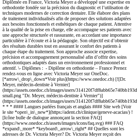
Diplômée en France, Victoria Meyer a développé une expertise en
orthodontie fondée sur la précision du diagnostic et l’utilisation de
techniques modernes de correction dentaire. Elle élabore des plans
de traitement individualisés afin de proposer des solutions adaptées
aux besoins fonctionnels et esthétiques de chaque patient. Attentive
à la qualité de la prise en charge, elle accompagne ses patients avec
une approche structurée et rassurante, en accordant une importance
particulière à l’écoute et à la pédagogie. Son objectif est d’obtenir
des résultats durables tout en assurant le confort des patients à
chaque étape du traitement. Son approche associe expertise,
précision et accompagnement personnalisé afin d’offrir des soins
orthodontiques adaptés dans un environnement professionnel et
attentif. \- Diplômes : - Diplôme en orthodontie – France Prenez
rendez-vous en ligne avec Victoria Meyer sur OneDoc.
[*arrow\_drop\_down*Voir plus](https://www.onedoc.ch) [![Dr.
Meyer, médecin-dentiste à Vernier]
(https://assets.onedoc.ch/images/users/314120f7df8abb65e740bb1
small.png "Dr. Meyer, médecin-dentiste à Vernier")]
(https://assets.onedoc.ch/images/users/314120f7df8abb65e740bb1
* * * #### Langues parlées français et anglais #### Site web [Voir
le site *open\_in\_new*](https://adent.ch/clinique/geneve-acacias/) !
[Icône bulle de dialogue annonçant la section FAQ]
(https://www.onedoc.ch/assets/images/icons/faq.svg) ### FAQ
*expand\_more* *keyboard\_arrow\_right* ## Quelles sont les
adresses de Dr. Victoria Meyer? Dr. Victoria Meyer reçoit des