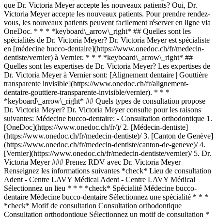
que Dr. Victoria Meyer accepte les nouveaux patients? Oui, Dr.
Victoria Meyer accepte les nouveaux patients. Pour prendre rendez-
vous, les nouveaux patients peuvent facilement réserver en ligne via
OneDoc. * * * *keyboard\_arrow\_right* ## Quelles sont les
spécialités de Dr. Victoria Meyer? Dr. Victoria Meyer est spécialiste
en [médecine bucco-dentaire](https://www.onedoc.ch/fr/medecin-
dentiste/vernier) à Vernier. * * * *keyboard\_arrow\_right* ##
Quelles sont les expertises de Dr. Victoria Meyer? Les expertises de
Dr. Victoria Meyer à Vernier sont: [Alignement dentaire | Gouttière
transparente invisible](https://www.onedoc.ch/fr/alignement-
dentaire-gouttiere-transparente-invisible/vernier). * * *
*keyboard\_arrow\_right* ## Quels types de consultation propose
Dr. Victoria Meyer? Dr. Victoria Meyer consulte pour les raisons
suivantes: Médecine bucco-dentaire: - Consultation orthodontique
1. [OneDoc](https://www.onedoc.ch/fr/)/ 2. [Médecin-dentiste](https://www.onedoc.ch/fr/medecin-dentiste)/ 3. [Canton de Genève](https://www.onedoc.ch/fr/medecin-dentiste/canton-de-geneve)/ 4. [Vernier](https://www.onedoc.ch/fr/medecin-dentiste/vernier)/ 5. Dr. Victoria Meyer ### Prenez RDV avec Dr. Victoria Meyer Renseignez les informations suivantes *check* Lieu de consultation Adent - Centre LAVY Médical Adent - Centre LAVY Médical Sélectionnez un lieu * * * *check* Spécialité Médecine bucco-dentaire Médecine bucco-dentaire Sélectionnez une spécialité * * * *check* Motif de consultation Consultation orthodontique Consultation orthodontique Sélectionnez un motif de consultation * * * 4 Choisissez un créneau horaire *chevron\_left* jeu. 06 août *chevron\_right* Voir plus de rendez-vous *error\_outline* Une erreur s'est produite lors du chargement des disponibilités [Réessayer](https://www.onedoc.ch) Créneau horaire Prendre rendez-vous ### Téléchargez l'app OneDoc Prenez rendez-vous en ligne chez un médecin, un dentiste ou un thérapeute proche de vous en Suisse. L'application OneDoc vous permet de gérer tous vos rendez-vous médicaux depuis votre natel, n'importe où et n'importe quand. ![Code QR redirigeant vers l’App Store ou Google Play pour télécharger l’app OneDoc Patients](https://www.onedoc.ch/assets/images/download-app-qr.jpeg) Scannez le QR code pour télécharger l’application [![Téléchargez notre application sur l'App Store!](https://www.onedoc.ch/assets/images/app-store-badge-fr.svg)](https://apps.apple.com/ch/app/onedoc/id1592376413?l=fr)[![Téléchargez notre application sur le Google Play Store!](https://www.onedoc.ch/assets/images/google-play-badge-fr.png)](https://play.google.com/store/apps/details?id=ch.onedoc.patient&hl=fr-CH) *keyboard\_arrow\_right* ## Spécialités associées [Médecin-dentiste à Genève](https://www.onedoc.ch/fr/medecin-dentiste/geneve)[Médecin-dentiste à Nyon](https://www.onedoc.ch/fr/medecin-dentiste/nyon)[Médecin-dentiste à Meyrin](https://www.onedoc.ch/fr/medecin-dentiste/meyrin)[Médecin-dentiste à Carouge](https://www.onedoc.ch/fr/medecin-dentiste/carouge)[Médecin-dentiste à Lancy](https://www.onedoc.ch/fr/medecin-dentiste/lancy)[Médecin-dentiste à Vernier](https://www.onedoc.ch/fr/medecin-dentiste/vernier)[Médecin-dentiste à Chêne-Bougeries](https://www.onedoc.ch/fr/medecin-dentiste/chene-bougeries)[Médecin-dentiste à Versoix](https://www.onedoc.ch/fr/medecin-dentiste/versoix)[Médecin-dentiste à Onex](https://www.onedoc.ch/fr/medecin-dentiste/onex)[Médecin-dentiste à Allaman](https://www.onedoc.ch/fr/medecin-dentiste/allaman)[Médecin-dentiste à Vésenaz](https://www.onedoc.ch/fr/medecin-dentiste/vesenaz)[Médecin-dentiste à Morges](https://www.onedoc.ch/fr/medecin-dentiste/morges)[Médecin-dentiste à Petit-Lancy](https://www.onedoc.ch/fr/medecin-dentiste/petit-lancy)[Médecin-dentiste à Rolle](https://www.onedoc.ch/fr/medecin-dentiste/rolle)[Médecin-dentiste à Mies](https://www.onedoc.ch/fr/medecin-dentiste/mies)[Médecin-dentiste à Collonge-Bellerive](https://www.onedoc.ch/fr/medecin-dentiste/collonge-bellerive)[Médecin-dentiste à Thônex](https://www.onedoc.ch/fr/medecin-dentiste/thonex)[Médecin-dentiste à Bernex](https://www.onedoc.ch/fr/medecin-dentiste/bernex)[Médecin-dentiste à Satigny](https://www.onedoc.ch/fr/medecin-dentiste/satigny)[Médecin-dentiste à Bellevue](https://www.onedoc.ch/fr/medecin-dentiste/bellevue)[Médecin-dentiste à Echichens](https://www.onedoc.ch/fr/medecin-dentiste/echichens) *keyboard\_arrow\_right* ## Expertises associées [Alignement dentaire | Gouttière transparente invisible à Genève](https://www.onedoc.ch/fr/alignement-dentaire-gouttiere-transparente-invisible/geneve)[Alignement dentaire | Gouttière transparente invisible à Nyon](https://www.onedoc.ch/fr/alignement-dentaire-gouttiere-transparente-invisible/nyon)[Alignement dentaire | Gouttière transparente invisible à Meyrin](https://www.onedoc.ch/fr/alignement-dentaire-gouttiere-transparente-invisible/meyrin)[Alignement dentaire | Gouttière transparente invisible à Carouge](https://www.onedoc.ch/fr/alignement-dentaire-gouttiere-transparente-invisible/carouge)[Alignement dentaire | Gouttière transparente invisible à Vernier](https://www.onedoc.ch/fr/alignement-dentaire-gouttiere-transparente-invisible/vernier)[Alignement dentaire | Gouttière transparente invisible à Lancy](https://www.onedoc.ch/fr/alignement-dentaire-gouttiere-transparente-invisible/lancy)[Alignement dentaire | Gouttière transparente invisible à Versoix](https://www.onedoc.ch/fr/alignement-dentaire-gouttiere-transparente-invisible/versoix)[Alignement dentaire | Gouttière transparente invisible à Onex](https://www.onedoc.ch/fr/alignement-dentaire-gouttiere-transparente-invisible/onex)[Alignement dentaire | Gouttière transparente invisible à Vésenaz](https://www.onedoc.ch/fr/alignement-dentaire-gouttiere-transparente-invisible/vesenaz)[Alignement dentaire | Gouttière transparente invisible à Rolle](https://www.onedoc.ch/fr/alignement-dentaire-gouttiere-transparente-invisible/rolle)[Alignement dentaire | Gouttière transparente invisible à Allaman](https://www.onedoc.ch/fr/alignement-dentaire-gouttiere-transparente-invisible/allaman)[Alignement dentaire | Gouttière transparente invisible à Gland](https://www.onedoc.ch/fr/alignement-dentaire-gouttiere-transparente-invisible/gland)[Alignement dentaire | Gouttière transparente invisible à Mies](https://www.onedoc.ch/fr/alignement-dentaire-gouttiere-transparente-invisible/mies)[Alignement dentaire | Gouttière transparente invisible à Morges](https://www.onedoc.ch/fr/alignement-dentaire-gouttiere-transparente-invisible/morges)[Alignement dentaire | Gouttière transparente invisible à Chêne-Bougeries](https://www.onedoc.ch/fr/alignement-dentaire-gouttiere-transparente-invisible/chene-bougeries)[Alignement dentaire | Gouttière transparente invisible à Satigny](https://www.onedoc.ch/fr/alignement-dentaire-gouttiere-transparente-invisible/satigny) *keyboard\_arrow\_right* ## Recherches fréquentes [Physiothérapeute à Genève](https://www.onedoc.ch/fr/physiotherapeute/geneve)[Psychologue à Genève](https://www.onedoc.ch/fr/psychologue/geneve)[Médecin généraliste à Genève](https://www.onedoc.ch/fr/medecin-generaliste/geneve)[Thérapeute en drainage lymphatique à Genève](https://www.onedoc.ch/fr/therapeute-en-drainage-lymphatique/geneve)[Masseur classique à Genève](https://www.onedoc.ch/fr/masseur-classique/geneve)[Spécialiste en médecine interne générale à Genève](https://www.onedoc.ch/fr/specialiste-en-medecine-interne-generale/geneve)[Réflexologue à Genève](https://www.onedoc.ch/fr/reflexologue/geneve)[Médecin-dentiste à Genève](https://www.onedoc.ch/fr/medecin-dentiste/geneve)[Acupuncteur à Genève](https://www.onedoc.ch/fr/acupuncteur/geneve)[Spécialiste en Médecine Traditionnelle Chinoise (MTC) à Genève](https://www.onedoc.ch/fr/specialiste-en-medecine-traditionnelle-chinoise-mtc/geneve)[Physiothérapeute du sport à Genève](https://www.onedoc.ch/fr/physiotherapeute-du-sport/geneve)[Gynécologue obstétricien à Genève](https://www.onedoc.ch/fr/gynecologue-obstetricien/geneve)[Psychothérapeute à Genève](https://www.onedoc.ch/fr/psychotherapeute/geneve)[Masseur thérapeutique à Genève](https://www.onedoc.ch/fr/masseur-therapeutique/geneve)[Ostéopathe à Genève](https://www.onedoc.ch/fr/osteopathe/geneve)[Thérapeute en nutrition MCO à Genève](https://www.onedoc.ch/fr/therapeute-en-nutrition-mco/geneve)[Ophtalmologue à Genève](https://www.onedoc.ch/fr/ophtalmologue/geneve)[Pédiatre à Genève](https://www.onedoc.ch/fr/pediatre/geneve)[Thérapeute en nutrition à Genève](https://www.onedoc.ch/fr/therapeute-en-nutrition/geneve)[Thérapeute en hypnose à Genève](https://www.onedoc.ch/fr/therapeute-en-hypnose/geneve)[Spécialiste en médecine esthétique à Genève](https://www.onedoc.ch/fr/specialiste-en-medecine-esthetique/geneve) *keyboard\_arrow\_right* ## Annuaire des professionnels de santé suisses [Liste des praticiens](https://www.onedoc.ch/fr/annuaire) [A](https://www.onedoc.ch/fr/annuaire/A) [B](https://www.onedoc.ch/fr/annuaire/B) [C](https://www.onedoc.ch/fr/annuaire/C) [D](https://www.onedoc.ch/fr/annuaire/D) [E](https://www.onedoc.ch/fr/annuaire/E) [F](https://www.onedoc.ch/fr/annuaire/F) [G](https://www.onedoc.ch/fr/annuaire/G) [H](https://www.onedoc.ch/fr/annuaire/H) [I](https://www.onedoc.ch/fr/annuaire/I) [J](https://www.onedoc.ch/fr/annuaire/J) [K](https://www.onedoc.ch/fr/annuaire/K) [L](https://www.onedoc.ch/fr/annuaire/L) [M](https://www.onedoc.ch/fr/annuaire/M) [N](https://www.onedoc.ch/fr/annuaire/N) [O](https://www.onedoc.ch/fr/annuaire/O) [P](https://www.onedoc.ch/fr/annuaire/P) [Q](https://www.onedoc.ch/fr/annuaire/Q) [R](https://www.onedoc.ch/fr/annuaire/R) [S](https://www.onedoc.ch/fr/annuaire/S) [T](https://www.onedoc.ch/fr/annuaire/T) [U](https://www.onedoc.ch/fr/annuaire/U) [V](https://www.onedoc.ch/fr/annuaire/V) [W](https://www.onedoc.ch/fr/annuaire/W) [X](https://www.onedoc.ch/fr/annuaire/X) [Y](https://www.onedoc.ch/fr/annuaire/Y) [Z](https://www.onedoc.ch/fr/annuaire/Z) ## OneDoc [Pour les professionnels de santé](https://info.onedoc.ch/fr/) [À propos de nous](https://info.onedoc.ch/fr/raison-d-etre/) [Presse](https://info.onedoc.ch/fr/presse/) [Carrières](https://career.onedoc.ch/fr) [Centre de confidentialité](https://privacy.onedoc.ch/fr/) [Gestion des cookies](javascript:Didomi.preferences.show%28%29) [Centre d'aide](https://help.onedoc.ch/fr/) ## Langues [Deutsch](https://www.onedoc.ch/de/zahnarztin/vernier/pc2yy/dr-victoria-meyer) [Français](https://www.onedoc.ch/fr/medecin-dentiste/vernier/pc2yy/dr-victoria-meyer) [Italiano](https://www.onedoc.ch/it/dentista/vernier/pc2yy/dr-victoria-meyer) [English](https://www.onedoc.ch/en/dentist/vernier/pc2yy/dr-victoria-meyer) ## Spécialités associées [Médecin-dentiste à Genève](https://www.onedoc.ch/fr/medecin-dentiste/geneve) [Médecin-dentiste à N