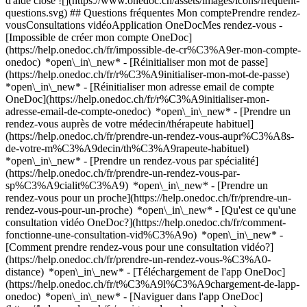
d'aide close ![](https://www.onedoc.ch/assets/images/icons/frequent-
questions.svg) ## Questions fréquentes Mon comptePrendre rendez-
vousConsultations vidéoApplication OneDocMes rendez-vous -
[Impossible de créer mon compte OneDoc]
(https://help.onedoc.ch/fr/impossible-de-cr%C3%A9er-mon-compte-
onedoc) *open\_in\_new* - [Réinitialiser mon mot de passe]
(https://help.onedoc.ch/fr/r%C3%A9initialiser-mon-mot-de-passe)
*open\_in\_new* - [Réinitialiser mon adresse email de compte
OneDoc](https://help.onedoc.ch/fr/r%C3%A9initialiser-mon-
adresse-email-de-compte-onedoc) *open\_in\_new*
- [Prendre un
rendez-vous auprès de votre médecin/thérapeute habituel]
(https://help.onedoc.ch/fr/prendre-un-rendez-vous-aupr%C3%A8s-
de-votre-m%C3%A9decin/th%C3%A9rapeute-habituel)
*open\_in\_new* - [Prendre un rendez-vous par spécialité]
(https://help.onedoc.ch/fr/prendre-un-rendez-vous-par-
sp%C3%A9cialit%C3%A9) *open\_in\_new* - [Prendre un
rendez-vous pour un proche](https://help.onedoc.ch/fr/prendre-un-
rendez-vous-pour-un-proche) *open\_in\_new*
- [Qu'est ce qu'une
consultation vidéo OneDoc?](https://help.onedoc.ch/fr/comment-
fonctionne-une-consultation-vid%C3%A9o) *open\_in\_new* -
[Comment prendre rendez-vous pour une consultation vidéo?]
(https://help.onedoc.ch/fr/prendre-un-rendez-vous-%C3%A0-
distance) *open\_in\_new*
- [Téléchargement de l'app OneDoc]
(https://help.onedoc.ch/fr/t%C3%A9l%C3%A9chargement-de-lapp-
onedoc) *open\_in\_new* - [Naviguer dans l'app OneDoc]