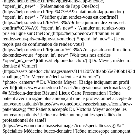
(https://help.onedoc.ch/fr/naviguer-dans-lapp-onedoc)
*open\_in\_new* - [Présentation de l'app OneDoc]
(https://help.onedoc.ch/fr/pr%C3%A9sentation-de-lapp-onedoc)
*open\_in\_new*
- [Vérifier qu'un rendez-vous est confirmé]
(https://help.onedoc.ch/fr/v%C3%A9rifier-quun-rendez-vous-est-
confirm%C3%A9) *open\_in\_new* - [Annuler un rendez-vous
pris en ligne sur OneDoc](https://help.onedoc.ch/fr/annuler-un-
rendez-vous-pris-en-ligne-sur-onedoc) *open\_in\_new* - [Je ne
reçois pas de confirmation de rendez-vous]
(https://help.onedoc.ch/fr/je-ne-re%C3%A7ois-pas-de-confirmation-
de-rendez-vous) *open\_in\_new* [Voir tous nos articles
*open\_in\_new*](https://help.onedoc.ch/fr/) ![Dr. Meyer, médecin-
dentiste à Vernier]
(https://assets.onedoc.ch/images/users/314120f7df8abb65e740bb1
small.png "Dr. Meyer, médecin-dentiste à Vernier")
*photo\_camera* # Dr. Victoria Meyer ![Badge indiquant un profil
vérifié](https://www.onedoc.ch/assets/images/icons/checkmark.svg)
## Médecin-dentiste Résumé Lieux Carte Présentation ![Icône
patient avec un signe plus annonçant que le professionnel accepte de
nouveaux patients](https://www.onedoc.ch/assets/images/icons/new-
patients.svg) ### Patients acceptés Dr. Victoria Meyer accepte les
nouveaux patients ![Icône mallette annonçant les spécialités du
professionnel de santé]
(https://www.onedoc.ch/assets/images/icons/specialties.svg) ###
Spécialités Médecine bucco-dentaire ![Icône microscope annonçant