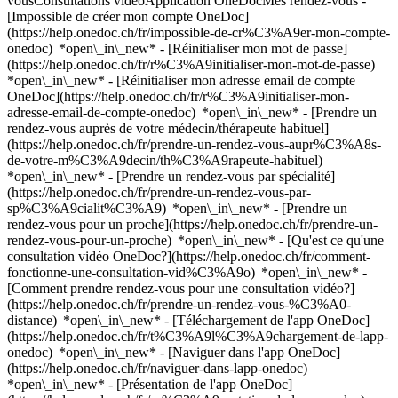
vousConsultations vidéoApplication OneDocMes rendez-vous -
[Impossible de créer mon compte OneDoc]
(https://help.onedoc.ch/fr/impossible-de-cr%C3%A9er-mon-compte-
onedoc) *open\_in\_new* - [Réinitialiser mon mot de passe]
(https://help.onedoc.ch/fr/r%C3%A9initialiser-mon-mot-de-passe)
*open\_in\_new* - [Réinitialiser mon adresse email de compte
OneDoc](https://help.onedoc.ch/fr/r%C3%A9initialiser-mon-
adresse-email-de-compte-onedoc) *open\_in\_new*
- [Prendre un
rendez-vous auprès de votre médecin/thérapeute habituel]
(https://help.onedoc.ch/fr/prendre-un-rendez-vous-aupr%C3%A8s-
de-votre-m%C3%A9decin/th%C3%A9rapeute-habituel)
*open\_in\_new* - [Prendre un rendez-vous par spécialité]
(https://help.onedoc.ch/fr/prendre-un-rendez-vous-par-
sp%C3%A9cialit%C3%A9) *open\_in\_new* - [Prendre un
rendez-vous pour un proche](https://help.onedoc.ch/fr/prendre-un-
rendez-vous-pour-un-proche) *open\_in\_new*
- [Qu'est ce qu'une
consultation vidéo OneDoc?](https://help.onedoc.ch/fr/comment-
fonctionne-une-consultation-vid%C3%A9o) *open\_in\_new* -
[Comment prendre rendez-vous pour une consultation vidéo?]
(https://help.onedoc.ch/fr/prendre-un-rendez-vous-%C3%A0-
distance) *open\_in\_new*
- [Téléchargement de l'app OneDoc]
(https://help.onedoc.ch/fr/t%C3%A9l%C3%A9chargement-de-lapp-
onedoc) *open\_in\_new* - [Naviguer dans l'app OneDoc]
(https://help.onedoc.ch/fr/naviguer-dans-lapp-onedoc)
*open\_in\_new* - [Présentation de l'app OneDoc]