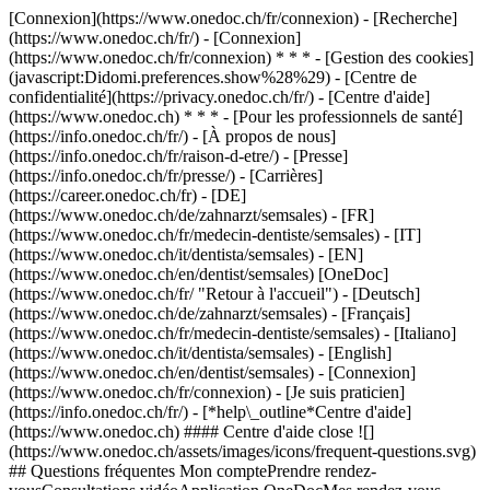
[Connexion](https://www.onedoc.ch/fr/connexion) - [Recherche]
(https://www.onedoc.ch/fr/) - [Connexion]
(https://www.onedoc.ch/fr/connexion) * * * - [Gestion des cookies]
(javascript:Didomi.preferences.show%28%29) - [Centre de
confidentialité](https://privacy.onedoc.ch/fr/) - [Centre d'aide]
(https://www.onedoc.ch) * * * - [Pour les professionnels de santé]
(https://info.onedoc.ch/fr/) - [À propos de nous]
(https://info.onedoc.ch/fr/raison-d-etre/) - [Presse]
(https://info.onedoc.ch/fr/presse/) - [Carrières]
(https://career.onedoc.ch/fr)
- [DE]
(https://www.onedoc.ch/de/zahnarzt/semsales) - [FR]
(https://www.onedoc.ch/fr/medecin-dentiste/semsales) - [IT]
(https://www.onedoc.ch/it/dentista/semsales) - [EN]
(https://www.onedoc.ch/en/dentist/semsales) [OneDoc]
(https://www.onedoc.ch/fr/ "Retour à l'accueil") - [Deutsch]
(https://www.onedoc.ch/de/zahnarzt/semsales) - [Français]
(https://www.onedoc.ch/fr/medecin-dentiste/semsales) - [Italiano]
(https://www.onedoc.ch/it/dentista/semsales) - [English]
(https://www.onedoc.ch/en/dentist/semsales)
- [Connexion]
(https://www.onedoc.ch/fr/connexion) - [Je suis praticien]
(https://info.onedoc.ch/fr/)
- [*help\_outline*Centre d'aide]
(https://www.onedoc.ch) #### Centre d'aide close ![]
(https://www.onedoc.ch/assets/images/icons/frequent-questions.svg)
## Questions fréquentes Mon comptePrendre rendez-