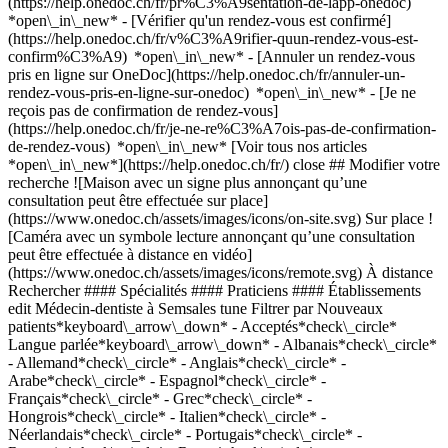
(https://help.onedoc.ch/fr/pr%C3%A9sentation-de-lapp-onedoc)
*open\_in\_new*
- [Vérifier qu'un rendez-vous est confirmé](https://help.onedoc.ch/fr/v%C3%A9rifier-quun-rendez-vous-est-confirm%C3%A9) *open\_in\_new* - [Annuler un rendez-vous pris en ligne sur OneDoc](https://help.onedoc.ch/fr/annuler-un-rendez-vous-pris-en-ligne-sur-onedoc) *open\_in\_new* - [Je ne reçois pas de confirmation de rendez-vous](https://help.onedoc.ch/fr/je-ne-re%C3%A7ois-pas-de-confirmation-de-rendez-vous) *open\_in\_new* [Voir tous nos articles *open\_in\_new*](https://help.onedoc.ch/fr/) close ## Modifier votre recherche ![Maison avec un signe plus annonçant qu’une consultation peut être effectuée sur place](https://www.onedoc.ch/assets/images/icons/on-site.svg) Sur place ![Caméra avec un symbole lecture annonçant qu’une consultation peut être effectuée à distance en vidéo](https://www.onedoc.ch/assets/images/icons/remote.svg) À distance Rechercher #### Spécialités #### Praticiens #### Établissements edit Médecin-dentiste à Semsales tune Filtrer par Nouveaux patients*keyboard\_arrow\_down* - Acceptés*check\_circle* Langue parlée*keyboard\_arrow\_down* - Albanais*check\_circle* - Allemand*check\_circle* - Anglais*check\_circle* - Arabe*check\_circle* - Espagnol*check\_circle* - Français*check\_circle* - Grec*check\_circle* - Hongrois*check\_circle* - Italien*check\_circle* - Néerlandais*check\_circle* - Portugais*check\_circle* - Roumain*check\_circle* - Russe*check\_circle* - Suédois*check\_circle* Sexe*keyboard\_arrow\_down* - Femme*check\_circle* - Homme*check\_circle* Disponibilité*keyboard\_arrow\_down* - Disponible aujourdhui*check\_circle* - Dans les 3 prochains jours*check\_circle* - Dans les 7 prochains jours*check\_circle* - Dans les 14 prochains jours*check\_circle* # Médecin-dentiste à Semsales: prenez rendez-vous en ligne aujourd'hui ## 5 résultats à Semsales [![Dr. Gonçalo Lopes, médecin-dentiste à Semsales](https://assets.onedoc.ch/images/users/720ec6e19e550f93549bef8e6236b5ad04aeb7fb2a0c739990c5bf5b7df06d1f-small.png "Dr. Gonçalo Lopes, médecin-dentiste à Semsales")](https://www.onedoc.ch/fr/medecin-dentiste/semsales/pcvwh/dr-goncalo-lopes) ### [Dr. Gonçalo Lopes](https://www.onedoc.ch/fr/medecin-dentiste/semsales/pcvwh/dr-goncalo-lopes) Médecin-dentiste [Proxident - Semsales](https://www.onedoc.ch/fr/cabinet-dentaire/semsales/e9b2/proxident-semsales) Rue de la Bonne-Eau 26 1623 Semsales ![Icône patient avec un signe plus annonçant que le professionnel accepte de nouveaux patients](https://www.onedoc.ch/assets/images/icons/new-patients.svg)Accepte les nouveaux patients [Réserver un RDV](https://www.onedoc.ch/fr/medecin-dentiste/semsales/pcvwh/dr-goncalo-lopes) Expertises:[Urgence dentaire](https://www.onedoc.ch/fr/urgence-dentaire/semsales), [Détartrage](https://www.onedoc.ch/fr/detartrage/semsales), [Dévitalisation](https://www.onedoc.ch/fr/devitalisation/semsales), [Carie](https://www.onedoc.ch/fr/carie/semsales), [Infection dentaire | Rage de dents](https://www.onedoc.ch/fr/infection-dentaire-rage-de-dents/semsales), [Prothèse dentaire | Stellite dentaire](https://www.onedoc.ch/fr/prothese-dentaire-stellite-dentaire/semsales), [Facette dentaire céramique | Veneer](https://www.onedoc.ch/fr/facette-dentaire-ceramique-veneer/semsales), [Blanchiment dentaire](https://www.onedoc.ch/fr/blanchiment-dentaire/semsales), [Endodontie](https://www.onedoc.ch/fr/endodontie/semsales)Voir plus *chevron\_left* lun. 03 août *chevron\_right* Voir plus de rendez-vous *error\_outline* Une erreur s'est produite lors du chargement des disponibilités [Réessayer](https://www.onedoc.ch) Expertises:[Urgence dentaire](https://www.onedoc.ch/fr/urgence-dentaire/semsales), [Détartrage](https://www.onedoc.ch/fr/detartrage/semsales), [Dévitalisation](https://www.onedoc.ch/fr/devitalisation/semsales), [Carie](https://www.onedoc.ch/fr/carie/semsales), [Infection dentaire | Rage de dents](https://www.onedoc.ch/fr/infection-dentaire-rage-de-dents/semsales), [Prothèse dentaire | Stellite dentaire](https://www.onedoc.ch/fr/prothese-dentaire-stellite-dentaire/semsales), [Facette dentaire céramique | Veneer](https://www.onedoc.ch/fr/facette-dentaire-ceramique-veneer/semsales), [Blanchiment dentaire](https://www.onedoc.ch/fr/blanchiment-dentaire/semsales), [Endodontie](https://www.onedoc.ch/fr/endodontie/semsales)Voir plus [![Dr. Shéhérazade SAADI, médecin-dentiste à Semsales](https://assets.onedoc.ch/images/users/25d92ba716dcf99a96be3a862dfbc5f268bca97dc94f274c961ce13bc980c764-small.png "Dr. Shéhérazade SAADI, médecin-dentiste à Semsales")](https://www.onedoc.ch/fr/medecin-dentiste/semsales/pco8b/dr-sheherazade-saadi) ### [Dr. Shéhérazade SAADI](https://www.onedoc.ch/fr/medecin-dentiste/semsales/pco8b/dr-sheherazade-saadi) ![Badge indiquant un profil vérifié](https://www.onedoc.ch/assets/images/icons/checkmark.svg) Médecin-dentiste [Proxident - Semsales](https://www.onedoc.ch/fr/cabinet-dentaire/semsales/e9b2/proxident-semsales) Rue de la Bonne-Eau 26 1623 Semsales ![Icône patient avec un signe plus annonçant que le professionnel accepte de nouveaux patients](https://www.onedoc.ch/assets/images/icons/new-patients.svg)Accepte les nouveaux patients [Réserver un RDV](https://www.onedoc.ch/fr/medecin-dentiste/semsales/pco8b/dr-sheherazade-saadi) Expertises:[Urgence dentaire](https://www.onedoc.ch/fr/urgence-dentaire/semsales), [Carie](https://www.onedoc.ch/fr/carie/semsales), [Infection dentaire | Rage de dents](https://www.onedoc.ch/fr/infection-dentaire-rage-de-dents/semsales), [Blanchiment dentaire](https://www.onedoc.ch/fr/blanchiment-dentaire/semsales), [Gingivite](https://www.onedoc.ch/fr/gingivite/semsales), [Facette dentaire céramique | Veneer](https://www.onedoc.ch/fr/facette-dentaire-ceramique-veneer/semsales), [Dévitalisation](https://www.onedoc.ch/fr/devitalisation/semsales), [Abcès dentaire](https://www.onedoc.ch/fr/abces-dentaire/semsales), [Implant dentaire](https://www.onedoc.ch/fr/implant-dentaire/semsales), [Radiographie dentaire](https://www.onedoc.ch/fr/radiographie-dentaire/semsales), [Couronne dentaire](https://www.onedoc.ch/fr/couronne-dentaire/semsales), [Greffe de gencive](https://www.onedoc.ch/fr/greffe-de-gencive/semsales), [Parodontologie | Soin des gencives | Déchaussement des dents](https://www.onedoc.ch/fr/parodontologie-soin-des-gencives-dechaussement-des-dents/semsales), [Bruxisme | Grincement des dents](https://www.onedoc.ch/fr/bruxisme-grincement-des-dents/semsales)Voir plus *chevron\_left* lun. 03 août *chevron\_right* Voir plus de rendez-vous *error\_outline* Une erreur s'est produite lors du chargement des disponibilités [Réessayer](https://www.onedoc.ch) Expertises:[Urgence dentaire](https://www.onedoc.ch/fr/urgence-dentaire/semsales), [Carie](https://www.onedoc.ch/fr/carie/semsales), [Infection dentaire | Rage de dents](https://www.onedoc.ch/fr/infection-dentaire-rage-de-dents/semsales), [Blanchiment dentaire](https://www.onedoc.ch/fr/blanchiment-dentaire/semsales), [Gingivite](https://www.onedoc.ch/fr/gingivite/semsales), [Facette dentaire céramique | Veneer](https://www.onedoc.ch/fr/facette-dentaire-ceramique-veneer/semsales), [Dévitalisation](https://www.onedoc.ch/fr/devitalisation/semsales), [Abcès dentaire](https://www.onedoc.ch/fr/abces-dentaire/semsales), [Implant dentaire](https://www.onedoc.ch/fr/implant-dentaire/semsales), [Radiographie dentaire](https://www.onedoc.ch/fr/radiographie-dentaire/semsales), [Couronne dentaire](https://www.onedoc.ch/fr/couronne-dentaire/semsales), [Greffe de gencive](https://www.onedoc.ch/fr/greffe-de-gencive/semsales), [Parodontologie | Soin des gencives | Déchaussement des dents](https://www.onedoc.ch/fr/parodontologie-soin-des-gencives-dechaussement-des-dents/semsales), [Bruxisme | Grincement des dents](https://www.onedoc.ch/fr/bruxisme-grincement-des-dents/semsales)Voir plus [![Dr. Samuel Radi, médecin-dentiste à Semsales](https://assets.onedoc.ch/images/users/6236c72291d5791da8154ad6214bba0642d85b56d44214ecbb461aa49330199c-small.png "Dr. Samuel Radi, médecin-dentiste à Semsales")](https://www.onedoc.ch/fr/medecin-dentiste/semsales/pco79/dr-samuel-radi) ### [Dr. Samuel Radi](https://www.onedoc.ch/fr/medecin-dentiste/semsales/pco79/dr-samuel-radi) ![Badge indiquant un profil vérifié](https://www.onedoc.ch/assets/images/icons/checkmark.svg) Médecin-dentiste [Proxident - Semsales](https://www.onedoc.ch/fr/cabinet-dentaire/semsales/e9b2/proxident-semsales) Rue de la Bonne-Eau 26 1623 Semsales ![Icône patient avec un signe plus annonçant que le professionnel accepte de nouveaux patients](https://www.onedoc.ch/assets/images/icons/new-patients.svg)Accepte les nouveaux patients [Réserver un RDV](https://www.onedoc.ch/fr/medecin-dentiste/semsales/pco79/dr-samuel-radi) Expertises:[Urgence dentaire](https://www.onedoc.ch/fr/urgence-dentaire/semsales), [Carie](https://www.onedoc.ch/fr/carie/semsales), [Infection dentaire | Rage de dents](https://www.onedoc.ch/fr/infection-dentaire-rage-de-dents/semsales), [Gingivite](https://www.onedoc.ch/fr/gingivite/semsales), [Facette dentaire céramique | Veneer](https://www.onedoc.ch/fr/facette-dentaire-ceramique-veneer/semsales), [Couronne dentaire](https://www.onedoc.ch/fr/couronne-dentaire/semsales), [Implant dentaire](https://www.onedoc.ch/fr/implant-dentaire/semsales), [Parodontologie | Soin des gencives | Déchaussement des dents](https://www.onedoc.ch/fr/parodontologie-soin-des-gencives-dechaussement-des-dents/semsales), [Greffes osseuses pour pose d'implants](https://www.onedoc.ch/fr/greffes-osseuses-pour-pose-d-implants/semsales), [Extraction dentaire | Dents de sagesse](https://www.onedoc.ch/fr/extraction-dentaire-dents-de-sagesse/semsales), [Prothèse dentaire | Stellite dentaire](https://www.onedoc.ch/fr/prothese-dentaire-stellite-dentaire/semsales), [Abcès dentaire](https://www.onedoc.ch/fr/abces-dentaire/semsales), [Radiographie dentaire](https://www.onedoc.ch/fr/radiographie-dentaire/semsales)Voir plus *chevron\_left* lun. 03 août