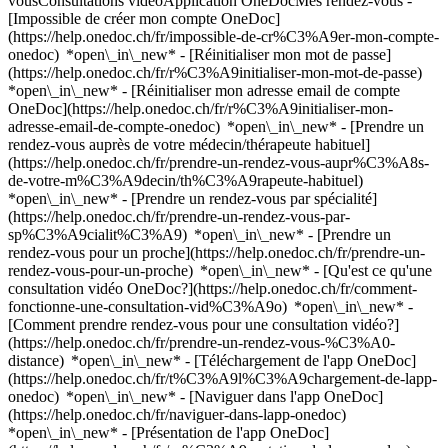
vousConsultations vidéoApplication OneDocMes rendez-vous -
[Impossible de créer mon compte OneDoc]
(https://help.onedoc.ch/fr/impossible-de-cr%C3%A9er-mon-compte-
onedoc) *open\_in\_new* - [Réinitialiser mon mot de passe]
(https://help.onedoc.ch/fr/r%C3%A9initialiser-mon-mot-de-passe)
*open\_in\_new* - [Réinitialiser mon adresse email de compte
OneDoc](https://help.onedoc.ch/fr/r%C3%A9initialiser-mon-
adresse-email-de-compte-onedoc) *open\_in\_new*
- [Prendre un
rendez-vous auprès de votre médecin/thérapeute habituel]
(https://help.onedoc.ch/fr/prendre-un-rendez-vous-aupr%C3%A8s-
de-votre-m%C3%A9decin/th%C3%A9rapeute-habituel)
*open\_in\_new* - [Prendre un rendez-vous par spécialité]
(https://help.onedoc.ch/fr/prendre-un-rendez-vous-par-
sp%C3%A9cialit%C3%A9) *open\_in\_new* - [Prendre un
rendez-vous pour un proche](https://help.onedoc.ch/fr/prendre-un-
rendez-vous-pour-un-proche) *open\_in\_new*
- [Qu'est ce qu'une
consultation vidéo OneDoc?](https://help.onedoc.ch/fr/comment-
fonctionne-une-consultation-vid%C3%A9o) *open\_in\_new* -
[Comment prendre rendez-vous pour une consultation vidéo?]
(https://help.onedoc.ch/fr/prendre-un-rendez-vous-%C3%A0-
distance) *open\_in\_new*
- [Téléchargement de l'app OneDoc]
(https://help.onedoc.ch/fr/t%C3%A9l%C3%A9chargement-de-lapp-
onedoc) *open\_in\_new* - [Naviguer dans l'app OneDoc]
(https://help.onedoc.ch/fr/naviguer-dans-lapp-onedoc)
*open\_in\_new* - [Présentation de l'app OneDoc]