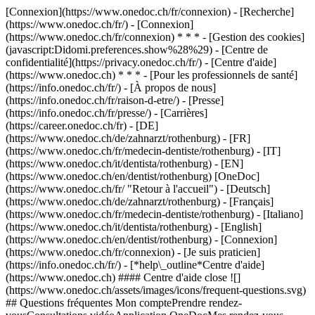
[Connexion](https://www.onedoc.ch/fr/connexion) - [Recherche]
(https://www.onedoc.ch/fr/) - [Connexion]
(https://www.onedoc.ch/fr/connexion) * * * - [Gestion des cookies]
(javascript:Didomi.preferences.show%28%29) - [Centre de
confidentialité](https://privacy.onedoc.ch/fr/) - [Centre d'aide]
(https://www.onedoc.ch) * * * - [Pour les professionnels de santé]
(https://info.onedoc.ch/fr/) - [À propos de nous]
(https://info.onedoc.ch/fr/raison-d-etre/) - [Presse]
(https://info.onedoc.ch/fr/presse/) - [Carrières]
(https://career.onedoc.ch/fr)
- [DE]
(https://www.onedoc.ch/de/zahnarzt/rothenburg) - [FR]
(https://www.onedoc.ch/fr/medecin-dentiste/rothenburg) - [IT]
(https://www.onedoc.ch/it/dentista/rothenburg) - [EN]
(https://www.onedoc.ch/en/dentist/rothenburg) [OneDoc]
(https://www.onedoc.ch/fr/ "Retour à l'accueil") - [Deutsch]
(https://www.onedoc.ch/de/zahnarzt/rothenburg) - [Français]
(https://www.onedoc.ch/fr/medecin-dentiste/rothenburg) - [Italiano]
(https://www.onedoc.ch/it/dentista/rothenburg) - [English]
(https://www.onedoc.ch/en/dentist/rothenburg)
- [Connexion]
(https://www.onedoc.ch/fr/connexion) - [Je suis praticien]
(https://info.onedoc.ch/fr/)
- [*help\_outline*Centre d'aide]
(https://www.onedoc.ch) #### Centre d'aide close ![]
(https://www.onedoc.ch/assets/images/icons/frequent-questions.svg)
## Questions fréquentes Mon comptePrendre rendez-