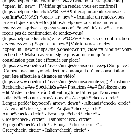
(https://help.onedoc.ch/fr/pr%C3%A9sentation-de-lapp-onedoc)
*open\_in\_new*
- [Vérifier qu'un rendez-vous est confirmé](https://help.onedoc.ch/fr/v%C3%A9rifier-quun-rendez-vous-est-confirm%C3%A9) *open\_in\_new* - [Annuler un rendez-vous pris en ligne sur OneDoc](https://help.onedoc.ch/fr/annuler-un-rendez-vous-pris-en-ligne-sur-onedoc) *open\_in\_new* - [Je ne reçois pas de confirmation de rendez-vous](https://help.onedoc.ch/fr/je-ne-re%C3%A7ois-pas-de-confirmation-de-rendez-vous) *open\_in\_new* [Voir tous nos articles *open\_in\_new*](https://help.onedoc.ch/fr/) close ## Modifier votre recherche ![Maison avec un signe plus annonçant qu’une consultation peut être effectuée sur place](https://www.onedoc.ch/assets/images/icons/on-site.svg) Sur place ![Caméra avec un symbole lecture annonçant qu’une consultation peut être effectuée à distance en vidéo](https://www.onedoc.ch/assets/images/icons/remote.svg) À distance Rechercher #### Spécialités #### Praticiens #### Établissements edit Médecin-dentiste à Rothenburg tune Filtrer par Nouveaux patients*keyboard\_arrow\_down* - Acceptés*check\_circle* Langue parlée*keyboard\_arrow\_down* - Albanais*check\_circle* - Allemand*check\_circle* - Anglais*check\_circle* - Arabe*check\_circle* - Bosniaque*check\_circle* - Croate*check\_circle* - Danois*check\_circle* - Espagnol*check\_circle* - Français*check\_circle* - Grec*check\_circle* - Italien*check\_circle* - Macédonien*check\_circle* - Norvégien*check\_circle* - Portugais*check\_circle* - Romanche*check\_circle* - Roumain*check\_circle* - Russe*check\_circle* - Serbe*check\_circle* - Suédois*check\_circle* - Thaï*check\_circle* - Turc*check\_circle* Sexe*keyboard\_arrow\_down* - Femme*check\_circle* - Homme*check\_circle* Disponibilité*keyboard\_arrow\_down* - Disponible aujourdhui*check\_circle* - Dans les 3 prochains jours*check\_circle* - Dans les 7 prochains jours*check\_circle* - Dans les 14 prochains jours*check\_circle* # Médecin-dentiste à Rothenburg: prenez rendez-vous en ligne aujourd'hui ## 1 résultat à Rothenburg [![Dr. med. Uwe Busch, médecin-dentiste à Rothenburg](https://assets.onedoc.ch/images/users/65bafcfde062e6932945c0a3f0787fc2ca1ea3bd271f626b29baa75d871eb0b1-small.png "Dr. med. Uwe Busch, médecin-dentiste à Rothenburg")](https://www.onedoc.ch/fr/medecin-dentiste/rothenburg/pcww5/dr-med-uwe-busch) ### [Dr. med. Uwe Busch](https://www.onedoc.ch/fr/medecin-dentiste/rothenburg/pcww5/dr-med-uwe-busch) ![Badge indiquant un profil vérifié](https://www.onedoc.ch/assets/images/icons/checkmark.svg) Médecin-dentiste [Zahnarzt Rothenburg - dental focus](https://www.onedoc.ch/fr/cabinet-dentaire/rothenburg/ebcud/zahnarzt-rothenburg-dental-focus) Stationsstrasse 6A 6023 Rothenburg ![Icône patient avec un signe plus annonçant que le professionnel accepte de nouveaux patients](https://www.onedoc.ch/assets/images/icons/new-patients.svg)Accepte les nouveaux patients [Réserver un RDV](https://www.onedoc.ch/fr/medecin-dentiste/rothenburg/pcww5/dr-med-uwe-busch) *chevron\_left* lun. 03 août *chevron\_right* Voir plus de rendez-vous *error\_outline* Une erreur s'est produite lors du chargement des disponibilités [Réessayer](https://www.onedoc.ch) ## __Médecins-dentistes__: d'autres spécialistes sont réservables en ligne dans les environs de __Rothenburg__ [![Dr. med. dent. Konstantinos Tokmakidis, médecin-dentiste à Adligenswil](https://assets.onedoc.ch/images/users/4a77b60735760ffebe3ec5ac1865c34c4b759c794d3ed7edf21c42f6c0faeec1-small.jpg "Dr. med. dent. Konstantinos Tokmakidis, médecin-dentiste à Adligenswil")](https://www.onedoc.ch/fr/medecin-dentiste/adligenswil/pc05u/dr-med-dent-konstantinos-tokmakidis) ### [Dr. med. dent. Konstantinos Tokmakidis](https://www.onedoc.ch/fr/medecin-dentiste/adligenswil/pc05u/dr-med-dent-konstantinos-tokmakidis) ![Badge indiquant un profil vérifié](https://www.onedoc.ch/assets/images/icons/checkmark.svg) [Médecin-dentiste](https://www.onedoc.ch/fr/medecin-dentiste/adligenswil) [Praxis in Adligenswil](https://www.onedoc.ch/fr/cabinet-dentaire/adligenswil/ebeb7/praxis-in-adligenswil) Obgardirain 7 6043 Adligenswil ![Icône patient avec un signe plus annonçant que le professionnel accepte de nouveaux patients](https://www.onedoc.ch/assets/images/icons/new-patients.svg)Accepte les nouveaux patients [Réserver un RDV](https://www.onedoc.ch/fr/medecin-dentiste/adligenswil/pc05u/dr-med-dent-konstantinos-tokmakidis) *chevron\_left* lun. 03 août *chevron\_right* Voir plus de rendez-vous *error\_outline* Une erreur s'est produite lors du chargement des disponibilités [Réessayer](https://www.onedoc.ch) [![Dr. med. dent. Joel Glökler, médecin-dentiste à Risch-Rotkreuz](https://assets.onedoc.ch/images/users/94f85627182de17ec58a23d9845ae2fa2c9c6c84fe3f3b91b7fb3f24e1c9af4d-small.jpg "Dr. med. dent. Joel Glökler, médecin-dentiste à Risch-Rotkreuz")](https://www.onedoc.ch/fr/medecin-dentiste/risch-rotkreuz/pc26k/dr-med-dent-joel-glokler) ### [Dr. med. dent. Joel Glökler](https://www.onedoc.ch/fr/medecin-dentiste/risch-rotkreuz/pc26k/dr-med-dent-joel-glokler) ![Badge indiquant un profil vérifié](https://www.onedoc.ch/assets/images/icons/checkmark.svg) [Médecin-dentiste](https://www.onedoc.ch/fr/medecin-dentiste/risch-rotkreuz) [Adent - Rotkreuz](https://www.onedoc.ch/fr/cabinet-dentaire/risch-rotkreuz/e9x5/adent-rotkreuz) Buonaserstrasse 7 6343 Risch-Rotkreuz ![Icône patient avec un signe plus annonçant que le professionnel accepte de nouveaux patients](https://www.onedoc.ch/assets/images/icons/new-patients.svg)Accepte les nouveaux patients [Réserver un RDV](https://www.onedoc.ch/fr/medecin-dentiste/risch-rotkreuz/pc26k/dr-med-dent-joel-glokler) Expertises:[Couronne dentaire](https://www.onedoc.ch/fr/couronne-dentaire/risch-rotkreuz), [Extraction dentaire | Dents de sagesse](https://www.onedoc.ch/fr/extraction-dentaire-dents-de-sagesse/risch-rotkreuz), [Implant dentaire](https://www.onedoc.ch/fr/implant-dentaire/risch-rotkreuz), [Infection dentaire | Rage de dents](https://www.onedoc.ch/fr/infection-dentaire-rage-de-dents/risch-rotkreuz), [Parodontologie | Soin des gencives | Déchaussement des dents](https://www.onedoc.ch/fr/parodontologie-soin-des-gencives-dechaussement-des-dents/risch-rotkreuz), [Chirurgie buccale ou orale pédiatrique](https://www.onedoc.ch/fr/chirurgie-buccale-ou-orale-pediatrique/risch-rotkreuz), [Prothèse dentaire | Stellite dentaire](https://www.onedoc.ch/fr/prothese-dentaire-stellite-dentaire/risch-rotkreuz), [Carie](https://www.onedoc.ch/fr/carie/risch-rotkreuz)Voir plus *chevron\_left* lun. 03 août *chevron\_right* Voir plus de rendez-vous *error\_outline* Une erreur s'est produite lors du chargement des disponibilités [Réessayer](https://www.onedoc.ch) Expertises:[Couronne dentaire](https://www.onedoc.ch/fr/couronne-dentaire/risch-rotkreuz), [Extraction dentaire | Dents de sagesse](https://www.onedoc.ch/fr/extraction-dentaire-dents-de-sagesse/risch-rotkreuz), [Implant dentaire](https://www.onedoc.ch/fr/implant-dentaire/risch-rotkreuz), [Infection dentaire | Rage de dents](https://www.onedoc.ch/fr/infection-dentaire-rage-de-dents/risch-rotkreuz), [Parodontologie | Soin des gencives | Déchaussement des dents](https://www.onedoc.ch/fr/parodontologie-soin-des-gencives-dechaussement-des-dents/risch-rotkreuz), [Chirurgie buccale ou orale pédiatrique](https://www.onedoc.ch/fr/chirurgie-buccale-ou-orale-pediatrique/risch-rotkreuz), [Prothèse dentaire | Stellite dentaire](https://www.onedoc.ch/fr/prothese-dentaire-stellite-dentaire/risch-rotkreuz), [Carie](https://www.onedoc.ch/fr/carie/risch-rotkreuz)Voir plus [![Dr. Silvia Per, médecin-dentiste à Risch-Rotkreuz](https://assets.onedoc.ch/images/users/b43fbe33fc345b3e08297440934aa8bd36159ee0d94c3cc0511572954743cb1a-small.png "Dr. Silvia Per, médecin-dentiste à Risch-Rotkreuz")](https://www.onedoc.ch/fr/medecin-dentiste/risch-rotkreuz/pcu20/dr-silvia-per) ### [Dr. Silvia Per](https://www.onedoc.ch/fr/medecin-dentiste/risch-rotkreuz/pcu20/dr-silvia-per) ![Badge indiquant un profil vérifié](https://www.onedoc.ch/assets/images/icons/checkmark.svg) [Médecin-dentiste](https://www.onedoc.ch/fr/medecin-dentiste/risch-rotkreuz) [Adent - Rotkreuz](https://www.onedoc.ch/fr/cabinet-dentaire/risch-rotkreuz/e9x5/adent-rotkreuz) Buonaserstrasse 7 6343 Risch-Rotkreuz ![Icône patient avec un signe plus annonçant que le professionnel accepte de nouveaux patients](https://www.onedoc.ch/assets/images/icons/new-patients.svg)Accepte les nouveaux patients [Réserver un RDV](https://www.onedoc.ch/fr/medecin-dentiste/risch-rotkreuz/pcu20/dr-silvia-per) Expertises:[Carie](https://www.onedoc.ch/fr/carie/risch-rotkreuz), [Infection dentaire | Rage de dents](https://www.onedoc.ch/fr/infection-dentaire-rage-de-dents/risch-rotkreuz), [Pédodontie | Dentiste pédiatrique](https://www.onedoc.ch/fr/pedodontie-dentiste-pediatrique/risch-rotkreuz), [Extraction dentaire | Dents de sagesse](https://www.onedoc.ch/fr/extraction-dentaire-dents-de-sagesse/risch-rotkreuz), [Couronne dentaire](https://www.onedoc.ch/fr/couronne-dentaire/risch-rotkreuz), [Implant dentaire](https://www.onedoc.ch/fr/implant-dentaire/risch-rotkreuz), [Parodontologie | Soin des gencives | Déchaussement des dents](https://www.onedoc.ch/fr/parodontologie-soin-des-gencives-dechaussement-des-dents/risch-rotkreuz), [Prothèse dentaire | Stellite dentaire](https://www.onedoc.ch/fr/prothese-dentaire-stellite-dentaire/risch-rotkreuz)Voir plus Expertises:[Carie](https://www.onedoc.ch/fr/carie/risch-rotkreuz), [Infection dentaire | Rage de dents](https://www.onedoc.ch/fr/infection-dentaire-rage-de-dents/risch-rotkreuz), [Pédodontie | Dentiste pédiatrique](https://www.onedoc.ch/fr/pedodontie-dentiste-pediatrique/risch-rotkreuz), [Extraction dentaire | Dents de sagesse](https://www.onedoc.ch/fr/extraction-dentaire-dents-de-sagesse/risch-rotkreuz), [Couronne dentaire](https://www.onedoc.ch/fr/couronne-dentaire/risch-rotkreuz), [Implant dentaire](https://www.onedoc.ch/fr/implant-dentaire/risch-r