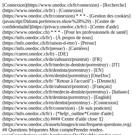
[Connexion](https://www.onedoc.ch/fr/connexion) - [Recherche]
(https://www.onedoc.ch/fr/) - [Connexion]
(https://www.onedoc.ch/fr/connexion) * * * - [Gestion des cookies]
(javascript:Didomi.preferences.show%28%29) - [Centre de
confidentialité](https://privacy.onedoc.ch/fr/) - [Centre d'aide]
(https://www.onedoc.ch) * * * - [Pour les professionnels de santé]
(https://info.onedoc.ch/fr/) - [À propos de nous]
(https://info.onedoc.ch/fr/raison-d-etre/) - [Presse]
(https://info.onedoc.ch/fr/presse/) - [Carrières]
(https://career.onedoc.ch/fr)
- [DE]
(https://www.onedoc.ch/de/zahnarzt/pruntrut) - [FR]
(https://www.onedoc.ch/fr/medecin-dentiste/porrentruy) - [IT]
(https://www.onedoc.ch/it/dentista/porrentruy) - [EN]
(https://www.onedoc.ch/en/dentist/porrentruy) [OneDoc]
(https://www.onedoc.ch/fr/ "Retour à l'accueil") - [Deutsch]
(https://www.onedoc.ch/de/zahnarzt/pruntrut) - [Français]
(https://www.onedoc.ch/fr/medecin-dentiste/porrentruy) - [Italiano]
(https://www.onedoc.ch/it/dentista/porrentruy) - [English]
(https://www.onedoc.ch/en/dentist/porrentruy)
- [Connexion]
(https://www.onedoc.ch/fr/connexion) - [Je suis praticien]
(https://info.onedoc.ch/fr/)
- [*help\_outline*Centre d'aide]
(https://www.onedoc.ch) #### Centre d'aide close ![]
(https://www.onedoc.ch/assets/images/icons/frequent-questions.svg)
## Questions fréquentes Mon comptePrendre rendez-