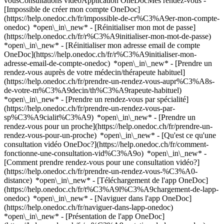
vousConsultations vidéoApplication OneDocMes rendez-vous -
[Impossible de créer mon compte OneDoc]
(https://help.onedoc.ch/fr/impossible-de-cr%C3%A9er-mon-compte-
onedoc) *open\_in\_new* - [Réinitialiser mon mot de passe]
(https://help.onedoc.ch/fr/r%C3%A9initialiser-mon-mot-de-passe)
*open\_in\_new* - [Réinitialiser mon adresse email de compte
OneDoc](https://help.onedoc.ch/fr/r%C3%A9initialiser-mon-
adresse-email-de-compte-onedoc) *open\_in\_new*
- [Prendre un
rendez-vous auprès de votre médecin/thérapeute habituel]
(https://help.onedoc.ch/fr/prendre-un-rendez-vous-aupr%C3%A8s-
de-votre-m%C3%A9decin/th%C3%A9rapeute-habituel)
*open\_in\_new* - [Prendre un rendez-vous par spécialité]
(https://help.onedoc.ch/fr/prendre-un-rendez-vous-par-
sp%C3%A9cialit%C3%A9) *open\_in\_new* - [Prendre un
rendez-vous pour un proche](https://help.onedoc.ch/fr/prendre-un-
rendez-vous-pour-un-proche) *open\_in\_new*
- [Qu'est ce qu'une
consultation vidéo OneDoc?](https://help.onedoc.ch/fr/comment-
fonctionne-une-consultation-vid%C3%A9o) *open\_in\_new* -
[Comment prendre rendez-vous pour une consultation vidéo?]
(https://help.onedoc.ch/fr/prendre-un-rendez-vous-%C3%A0-
distance) *open\_in\_new*
- [Téléchargement de l'app OneDoc]
(https://help.onedoc.ch/fr/t%C3%A9l%C3%A9chargement-de-lapp-
onedoc) *open\_in\_new* - [Naviguer dans l'app OneDoc]
(https://help.onedoc.ch/fr/naviguer-dans-lapp-onedoc)
*open\_in\_new* - [Présentation de l'app OneDoc]