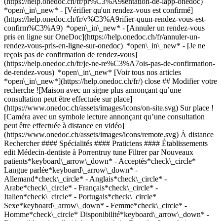
(https://help.onedoc.ch/fr/pr%C3%A9sentation-de-lapp-onedoc)
*open\_in\_new*
- [Vérifier qu'un rendez-vous est confirmé](https://help.onedoc.ch/fr/v%C3%A9rifier-quun-rendez-vous-est-confirm%C3%A9) *open\_in\_new* - [Annuler un rendez-vous pris en ligne sur OneDoc](https://help.onedoc.ch/fr/annuler-un-rendez-vous-pris-en-ligne-sur-onedoc) *open\_in\_new* - [Je ne reçois pas de confirmation de rendez-vous](https://help.onedoc.ch/fr/je-ne-re%C3%A7ois-pas-de-confirmation-de-rendez-vous) *open\_in\_new* [Voir tous nos articles *open\_in\_new*](https://help.onedoc.ch/fr/) close ## Modifier votre recherche ![Maison avec un signe plus annonçant qu’une consultation peut être effectuée sur place](https://www.onedoc.ch/assets/images/icons/on-site.svg) Sur place ![Caméra avec un symbole lecture annonçant qu’une consultation peut être effectuée à distance en vidéo](https://www.onedoc.ch/assets/images/icons/remote.svg) À distance Rechercher #### Spécialités #### Praticiens #### Établissements edit Médecin-dentiste à Porrentruy tune Filtrer par Nouveaux patients*keyboard\_arrow\_down* - Acceptés*check\_circle* Langue parlée*keyboard\_arrow\_down* - Allemand*check\_circle* - Anglais*check\_circle* - Arabe*check\_circle* - Français*check\_circle* - Italien*check\_circle* - Portugais*check\_circle* Sexe*keyboard\_arrow\_down* - Femme*check\_circle* - Homme*check\_circle* Disponibilité*keyboard\_arrow\_down* - Disponible aujourdhui*check\_circle* - Dans les 3 prochains jours*check\_circle* - Dans les 7 prochains jours*check\_circle* - Dans les 14 prochains jours*check\_circle* # Médecin-dentiste à Porrentruy: prenez rendez-vous en ligne aujourd'hui ## 6 résultats à Porrentruy [![Dr. Tiago Sousa, médecin-dentiste à Porrentruy](https://assets.onedoc.ch/images/users/4581dd67314276c3b2d79164502eaae9d887490f3a5cb963fd878a5281df03b1-small.jpg "Dr. Tiago Sousa, médecin-dentiste à Porrentruy")](https://www.onedoc.ch/fr/medecin-dentiste/porrentruy/pc3yy/dr-tiago-sousa) ### [Dr. Tiago Sousa](https://www.onedoc.ch/fr/medecin-dentiste/porrentruy/pc3yy/dr-tiago-sousa) Médecin-dentiste [White Cabinets Dentaires - Porrentruy](https://www.onedoc.ch/fr/cabinet-dentaire/porrentruy/e6kj/white-cabinets-dentaires-porrentruy) Rue de l'Eglise 1 2900 Porrentruy ![Icône patient avec un signe plus annonçant que le professionnel accepte de nouveaux patients](https://www.onedoc.ch/assets/images/icons/new-patients.svg)Accepte les nouveaux patients [Réserver un RDV](https://www.onedoc.ch/fr/medecin-dentiste/porrentruy/pc3yy/dr-tiago-sousa) Expertises:[Dévitalisation](https://www.onedoc.ch/fr/devitalisation/porrentruy), [Carie](https://www.onedoc.ch/fr/carie/porrentruy), [Abcès dentaire](https://www.onedoc.ch/fr/abces-dentaire/porrentruy), [Blanchiment dentaire](https://www.onedoc.ch/fr/blanchiment-dentaire/porrentruy), [Détartrage](https://www.onedoc.ch/fr/detartrage/porrentruy), [Endodontie](https://www.onedoc.ch/fr/endodontie/porrentruy), [Facette dentaire céramique | Veneer](https://www.onedoc.ch/fr/facette-dentaire-ceramique-veneer/porrentruy), [Prophylaxie](https://www.onedoc.ch/fr/prophylaxie/porrentruy), [Prothèse dentaire | Stellite dentaire](https://www.onedoc.ch/fr/prothese-dentaire-stellite-dentaire/porrentruy)Voir plus *chevron\_left* mar. 04 août *chevron\_right* Voir plus de rendez-vous Pas de disponibilités en ligne ces prochains jours Expertises:[Dévitalisation](https://www.onedoc.ch/fr/devitalisation/porrentruy), [Carie](https://www.onedoc.ch/fr/carie/porrentruy), [Abcès dentaire](https://www.onedoc.ch/fr/abces-dentaire/porrentruy), [Blanchiment dentaire](https://www.onedoc.ch/fr/blanchiment-dentaire/porrentruy), [Détartrage](https://www.onedoc.ch/fr/detartrage/porrentruy), [Endodontie](https://www.onedoc.ch/fr/endodontie/porrentruy), [Facette dentaire céramique | Veneer](https://www.onedoc.ch/fr/facette-dentaire-ceramique-veneer/porrentruy), [Prophylaxie](https://www.onedoc.ch/fr/prophylaxie/porrentruy), [Prothèse dentaire | Stellite dentaire](https://www.onedoc.ch/fr/prothese-dentaire-stellite-dentaire/porrentruy)Voir plus [![M. Tiago Cardoso, médecin-dentiste à Porrentruy](https://assets.onedoc.ch/images/users/4663d4e2899c3bc162c9d5c3216ccf99983c39ccebfbc5b790a89628c37ba8a0-small.png "M. Tiago Cardoso, médecin-dentiste à Porrentruy")](https://www.onedoc.ch/fr/medecin-dentiste/porrentruy/pc2rc/tiago-cardoso) ### [M. Tiago Cardoso](https://www.onedoc.ch/fr/medecin-dentiste/porrentruy/pc2rc/tiago-cardoso) Médecin-dentiste [White Cabinets Dentaires - Porrentruy](https://www.onedoc.ch/fr/cabinet-dentaire/porrentruy/e6kj/white-cabinets-dentaires-porrentruy) Rue de l'Eglise 1 2900 Porrentruy ![Icône patient avec un signe plus annonçant que le professionnel accepte de nouveaux patients](https://www.onedoc.ch/assets/images/icons/new-patients.svg)Accepte les nouveaux patients [Réserver un RDV](https://www.onedoc.ch/fr/medecin-dentiste/porrentruy/pc2rc/tiago-cardoso) Expertises:[Couronne dentaire](https://www.onedoc.ch/fr/couronne-dentaire/porrentruy), [Dévitalisation](https://www.onedoc.ch/fr/devitalisation/porrentruy), [Infection dentaire | Rage de dents](https://www.onedoc.ch/fr/infection-dentaire-rage-de-dents/porrentruy), [Urgence dentaire](https://www.onedoc.ch/fr/urgence-dentaire/porrentruy), [Carie](https://www.onedoc.ch/fr/carie/porrentruy)Voir plus *chevron\_left* mar. 04 août *chevron\_right* Voir plus de rendez-vous Pas de disponibilités en ligne ces prochains jours Expertises:[Couronne dentaire](https://www.onedoc.ch/fr/couronne-dentaire/porrentruy), [Dévitalisation](https://www.onedoc.ch/fr/devitalisation/porrentruy), [Infection dentaire | Rage de dents](https://www.onedoc.ch/fr/infection-dentaire-rage-de-dents/porrentruy), [Urgence dentaire](https://www.onedoc.ch/fr/urgence-dentaire/porrentruy), [Carie](https://www.onedoc.ch/fr/carie/porrentruy)Voir plus [![Dr. Hadia Ghazal, médecin-dentiste à Porrentruy](https://assets.onedoc.ch/images/users/729eccc56d6ecdcdf90e2265e4f4acc83d13d5f1a202c9a2f877abe03e04783a-small.png "Dr. Hadia Ghazal, médecin-dentiste à Porrentruy")](https://www.onedoc.ch/fr/medecin-dentiste/porrentruy/pcj19/dr-hadia-ghazal) ### [Dr. Hadia Ghazal](https://www.onedoc.ch/fr/medecin-dentiste/porrentruy/pcj19/dr-hadia-ghazal) Médecin-dentiste [White Cabinets Dentaires - Porrentruy](https://www.onedoc.ch/fr/cabinet-dentaire/porrentruy/e6kj/white-cabinets-dentaires-porrentruy) Rue de l'Eglise 1 2900 Porrentruy ![Icône patient avec un signe plus annonçant que le professionnel accepte de nouveaux patients](https://www.onedoc.ch/assets/images/icons/new-patients.svg)Accepte les nouveaux patients [Réserver un RDV](https://www.onedoc.ch/fr/medecin-dentiste/porrentruy/pcj19/dr-hadia-ghazal) Expertises:[Urgence dentaire](https://www.onedoc.ch/fr/urgence-dentaire/porrentruy), [Carie](https://www.onedoc.ch/fr/carie/porrentruy), [Dévitalisation](https://www.onedoc.ch/fr/devitalisation/porrentruy), [Infection dentaire | Rage de dents](https://www.onedoc.ch/fr/infection-dentaire-rage-de-dents/porrentruy)Voir plus *chevron\_left* mar. 04 août *chevron\_right* Voir plus de rendez-vous Pas de disponibilités en ligne ces prochains jours Expertises:[Urgence dentaire](https://www.onedoc.ch/fr/urgence-dentaire/porrentruy), [Carie](https://www.onedoc.ch/fr/carie/porrentruy), [Dévitalisation](https://www.onedoc.ch/fr/devitalisation/porrentruy), [Infection dentaire | Rage de dents](https://www.onedoc.ch/fr/infection-dentaire-rage-de-dents/porrentruy)Voir plus [![Dr. Miguel Gomes, médecin-dentiste à Porrentruy](https://assets.onedoc.ch/images/users/110b3f3581d55768c31e1810ca71b71924845314a33d00c3a51fe452bf18bf7e-small.png "Dr. Miguel Gomes, médecin-dentiste à Porrentruy")](https://www.onedoc.ch/fr/medecin-dentiste/porrentruy/pcwn5/dr-miguel-gomes) ### [Dr. Miguel Gomes](https://www.onedoc.ch/fr/medecin-dentiste/porrentruy/pcwn5/dr-miguel-gomes) Médecin-dentiste [White Cabinets Dentaires - Porrentruy](https://www.onedoc.ch/fr/cabinet-dentaire/porrentruy/e6kj/white-cabinets-dentaires-porrentruy) Rue de l'Eglise 1 2900 Porrentruy ![Icône patient avec un signe plus annonçant que le professionnel accepte de nouveaux patients](https://www.onedoc.ch/assets/images/icons/new-patients.svg)Accepte les nouveaux patients [Réserver un RDV](https://www.onedoc.ch/fr/medecin-dentiste/porrentruy/pcwn5/dr-miguel-gomes) Expertises:[Urgence dentaire](https://www.onedoc.ch/fr/urgence-dentaire/porrentruy), [Carie](https://www.onedoc.ch/fr/carie/porrentruy), [Dévitalisation](https://www.onedoc.ch/fr/devitalisation/porrentruy), [Détartrage](https://www.onedoc.ch/fr/detartrage/porrentruy), [Infection dentaire | Rage de dents](https://www.onedoc.ch/fr/infection-dentaire-rage-de-dents/porrentruy)Voir plus *chevron\_left* mar. 04 août *chevron\_right* Voir plus de rendez-vous Pas de disponibilités en ligne ces prochains jours Expertises:[Urgence dentaire](https://www.onedoc.ch/fr/urgence-dentaire/porrentruy), [Carie](https://www.onedoc.ch/fr/carie/porrentruy), [Dévitalisation](https://www.onedoc.ch/fr/devitalisation/porrentruy), [Détartrage](https://www.onedoc.ch/fr/detartrage/porrentruy), [Infection dentaire | Rage de dents](https://www.onedoc.ch/fr/infection-dentaire-rage-de-dents/porrentruy)Voir plus [![Dr. Nils Karlsson, médecin-dentiste à Porrentruy](https://assets.onedoc.ch/images/users/6db510f42b5d4313f7837cac6d4919e04f3e0708e93498d654953ce163f131dc-small.png "Dr. Nils Karlsson, médecin-dentiste à Porrentruy")](https://www.onedoc.ch/fr/medecin-dentiste/porrentruy/pcz3z/dr-nils-karlsson) ### [Dr. Nils Karlsson](https://www.onedoc.ch/fr/medecin-dentiste/porrentruy/pcz3z/dr-nils-karlsson) Médecin-dentiste [White Cabinets Dentaires - Porrentruy](https://www.onedoc.ch/fr/cabinet-dentaire/porrentruy/e6kj/white-cabinets-dentaires-porrentruy) Rue de l'Eglise 1 2900 Porrentruy ![Icône patient avec un signe plus annonçant que le professionnel accepte de nouveaux patients](https://www.onedoc.ch/assets/images/icons/new-patients.svg)Accepte les nouvea