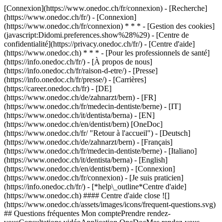
[Connexion](https://www.onedoc.ch/fr/connexion) - [Recherche]
(https://www.onedoc.ch/fr/) - [Connexion]
(https://www.onedoc.ch/fr/connexion) * * * - [Gestion des cookies]
(javascript:Didomi.preferences.show%28%29) - [Centre de
confidentialité](https://privacy.onedoc.ch/fr/) - [Centre d'aide]
(https://www.onedoc.ch) * * * - [Pour les professionnels de santé]
(https://info.onedoc.ch/fr/) - [À propos de nous]
(https://info.onedoc.ch/fr/raison-d-etre/) - [Presse]
(https://info.onedoc.ch/fr/presse/) - [Carrières]
(https://career.onedoc.ch/fr)
- [DE]
(https://www.onedoc.ch/de/zahnarzt/bern) - [FR]
(https://www.onedoc.ch/fr/medecin-dentiste/berne) - [IT]
(https://www.onedoc.ch/it/dentista/berna) - [EN]
(https://www.onedoc.ch/en/dentist/bern) [OneDoc]
(https://www.onedoc.ch/fr/ "Retour à l'accueil") - [Deutsch]
(https://www.onedoc.ch/de/zahnarzt/bern) - [Français]
(https://www.onedoc.ch/fr/medecin-dentiste/berne) - [Italiano]
(https://www.onedoc.ch/it/dentista/berna) - [English]
(https://www.onedoc.ch/en/dentist/bern)
- [Connexion]
(https://www.onedoc.ch/fr/connexion) - [Je suis praticien]
(https://info.onedoc.ch/fr/)
- [*help\_outline*Centre d'aide]
(https://www.onedoc.ch) #### Centre d'aide close ![]
(https://www.onedoc.ch/assets/images/icons/frequent-questions.svg)
## Questions fréquentes Mon comptePrendre rendez-