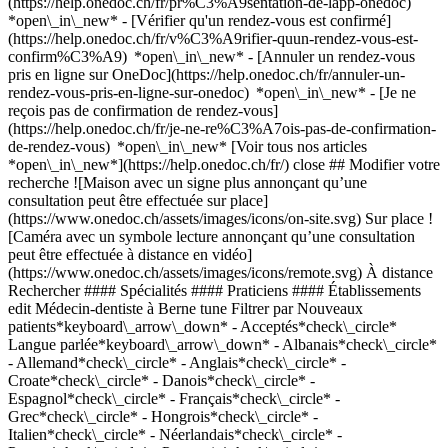
(https://help.onedoc.ch/fr/pr%C3%A9sentation-de-lapp-onedoc)
*open\_in\_new*
- [Vérifier qu'un rendez-vous est confirmé](https://help.onedoc.ch/fr/v%C3%A9rifier-quun-rendez-vous-est-confirm%C3%A9) *open\_in\_new* - [Annuler un rendez-vous pris en ligne sur OneDoc](https://help.onedoc.ch/fr/annuler-un-rendez-vous-pris-en-ligne-sur-onedoc) *open\_in\_new* - [Je ne reçois pas de confirmation de rendez-vous](https://help.onedoc.ch/fr/je-ne-re%C3%A7ois-pas-de-confirmation-de-rendez-vous) *open\_in\_new* [Voir tous nos articles *open\_in\_new*](https://help.onedoc.ch/fr/) close ## Modifier votre recherche ![Maison avec un signe plus annonçant qu’une consultation peut être effectuée sur place](https://www.onedoc.ch/assets/images/icons/on-site.svg) Sur place ![Caméra avec un symbole lecture annonçant qu’une consultation peut être effectuée à distance en vidéo](https://www.onedoc.ch/assets/images/icons/remote.svg) À distance Rechercher #### Spécialités #### Praticiens #### Établissements edit Médecin-dentiste à Berne tune Filtrer par Nouveaux patients*keyboard\_arrow\_down* - Acceptés*check\_circle* Langue parlée*keyboard\_arrow\_down* - Albanais*check\_circle* - Allemand*check\_circle* - Anglais*check\_circle* - Croate*check\_circle* - Danois*check\_circle* - Espagnol*check\_circle* - Français*check\_circle* - Grec*check\_circle* - Hongrois*check\_circle* - Italien*check\_circle* - Néerlandais*check\_circle* - Persan*check\_circle* - Portugais*check\_circle* - Romanche*check\_circle* - Roumain*check\_circle* - Russe*check\_circle* - Serbe*check\_circle* - Slovaque*check\_circle* - Suédois*check\_circle* - Tamoul*check\_circle* - Tchèque*check\_circle* - Thaï*check\_circle* - Turc*check\_circle* Sexe*keyboard\_arrow\_down* - Femme*check\_circle* - Homme*check\_circle* Disponibilité*keyboard\_arrow\_down* - Disponible aujourdhui*check\_circle* - Dans les 3 prochains jours*check\_circle* - Dans les 7 prochains jours*check\_circle* - Dans les 14 prochains jours*check\_circle* # Médecin-dentiste à Berne: prenez rendez-vous en ligne aujourd'hui ## 21 résultats à Berne [![Dr. med. dent. Dimitrios Koukopoulos, médecin-dentiste à Berne](https://assets.onedoc.ch/images/users/eeb6ca635399656759349228c292bfc06502828f4348a1ad5457883d7b039ab7-small.jpg "Dr. med. dent. Dimitrios Koukopoulos, médecin-dentiste à Berne")](https://www.onedoc.ch/fr/medecin-dentiste/berne/prn7/dr-med-dent-dimitrios-koukopoulos) ### [Dr. med. dent. Dimitrios Koukopoulos](https://www.onedoc.ch/fr/medecin-dentiste/berne/prn7/dr-med-dent-dimitrios-koukopoulos) ![Badge indiquant un profil vérifié](https://www.onedoc.ch/assets/images/icons/checkmark.svg) Médecin-dentiste [Zahnarztpraxis Bern West](https://www.onedoc.ch/fr/cabinet-dentaire/berne/elbl/zahnarztpraxis-bern-west) Holenackerstrasse 65 3027 Berne ![Icône patient avec un signe plus annonçant que le professionnel accepte de nouveaux patients](https://www.onedoc.ch/assets/images/icons/new-patients.svg)Accepte les nouveaux patients [Réserver un RDV](https://www.onedoc.ch/fr/medecin-dentiste/berne/prn7/dr-med-dent-dimitrios-koukopoulos) Expertises:[Alignement dentaire | Gouttière transparente invisible](https://www.onedoc.ch/fr/alignement-dentaire-gouttiere-transparente-invisible/berne)Voir plus *chevron\_left* mar. 04 août *chevron\_right* Voir plus de rendez-vous *error\_outline* Une erreur s'est produite lors du chargement des disponibilités [Réessayer](https://www.onedoc.ch) Expertises:[Alignement dentaire | Gouttière transparente invisible](https://www.onedoc.ch/fr/alignement-dentaire-gouttiere-transparente-invisible/berne)Voir plus [![Dr. med. dent. Julia Launert, médecin-dentiste à Berne](https://assets.onedoc.ch/images/users/456b9f3c60cc160d2e33837511d1e758c1792b7e8bc23e0a3b0f0474f34b7d6a-small.jpg "Dr. med. dent. Julia Launert, médecin-dentiste à Berne")](https://www.onedoc.ch/fr/medecin-dentiste/berne/pcym4/dr-med-dent-julia-launert) ### [Dr. med. dent. Julia Launert](https://www.onedoc.ch/fr/medecin-dentiste/berne/pcym4/dr-med-dent-julia-launert) ![Badge indiquant un profil vérifié](https://www.onedoc.ch/assets/images/icons/checkmark.svg) Médecin-dentiste [Zahnarzt Art D'Luxe](https://www.onedoc.ch/fr/cabinet-medical/berne/ebdgs/zahnarzt-art-d-luxe) Marktgasse 9 3011 Berne ![Icône patient avec un signe plus annonçant que le professionnel accepte de nouveaux patients](https://www.onedoc.ch/assets/images/icons/new-patients.svg)Accepte les nouveaux patients [Réserver un RDV](https://www.onedoc.ch/fr/medecin-dentiste/berne/pcym4/dr-med-dent-julia-launert) *chevron\_left* mar. 04 août *chevron\_right* Voir plus de rendez-vous *error\_outline* Une erreur s'est produite lors du chargement des disponibilités [Réessayer](https://www.onedoc.ch) [![Dr. med. dent. Fatmir Azemi, médecin-dentiste à Berne](https://assets.onedoc.ch/images/users/1e16c19c0d56d58088fac6904e6d683c76391dec82957fc615e9cde5831f05e2-small.jpg "Dr. med. dent. Fatmir Azemi, médecin-dentiste à Berne")](https://www.onedoc.ch/fr/medecin-dentiste/berne/pcx1s/dr-med-dent-fatmir-azemi) ### [Dr. med. dent. Fatmir Azemi](https://www.onedoc.ch/fr/medecin-dentiste/berne/pcx1s/dr-med-dent-fatmir-azemi) ![Badge indiquant un profil vérifié](https://www.onedoc.ch/assets/images/icons/checkmark.svg) Médecin-dentiste [Zahnarztpraxis Bubenberg Bern](https://www.onedoc.ch/fr/cabinet-dentaire/berne/ek63/zahnarztpraxis-bubenberg-bern) Bubenbergplatz 9 3011 Berne ![Icône patient avec un signe plus annonçant que le professionnel accepte de nouveaux patients](https://www.onedoc.ch/assets/images/icons/new-patients.svg)Accepte les nouveaux patients [Réserver un RDV](https://www.onedoc.ch/fr/medecin-dentiste/berne/pcx1s/dr-med-dent-fatmir-azemi) Expertises:[Carie](https://www.onedoc.ch/fr/carie/berne), [Parodontologie | Soin des gencives | Déchaussement des dents](https://www.onedoc.ch/fr/parodontologie-soin-des-gencives-dechaussement-des-dents/berne), [Prophylaxie](https://www.onedoc.ch/fr/prophylaxie/berne)Voir plus *chevron\_left* mar. 04 août *chevron\_right* Voir plus de rendez-vous *error\_outline* Une erreur s'est produite lors du chargement des disponibilités [Réessayer](https://www.onedoc.ch) Expertises:[Carie](https://www.onedoc.ch/fr/carie/berne), [Parodontologie | Soin des gencives | Déchaussement des dents](https://www.onedoc.ch/fr/parodontologie-soin-des-gencives-dechaussement-des-dents/berne), [Prophylaxie](https://www.onedoc.ch/fr/prophylaxie/berne)Voir plus [![Dr. med. dent. (PK) Zameer Hussain, médecin-dentiste à Berne](https://assets.onedoc.ch/images/users/700f741a9b8c03f19476094912e550f4019a5f40dfce63307f9adea6af1506b9-small.jpg "Dr. med. dent. (PK) Zameer Hussain, médecin-dentiste à Berne")](https://www.onedoc.ch/fr/medecin-dentiste/berne/pc08d/dr-med-dent-pk-zameer-hussain) ### [Dr. med. dent. (PK) Zameer Hussain](https://www.onedoc.ch/fr/medecin-dentiste/berne/pc08d/dr-med-dent-pk-zameer-hussain) ![Badge indiquant un profil vérifié](https://www.onedoc.ch/assets/images/icons/checkmark.svg) Médecin-dentiste [orthodont-ch](https://www.onedoc.ch/fr/cabinet-dentaire/berne/ebecx/orthodont-ch) Kramgasse 46 3011 Berne ![Icône patient avec un signe plus annonçant que le professionnel accepte de nouveaux patients](https://www.onedoc.ch/assets/images/icons/new-patients.svg)Accepte les nouveaux patients [Réserver un RDV](https://www.onedoc.ch/fr/medecin-dentiste/berne/pc08d/dr-med-dent-pk-zameer-hussain) Expertises:[Dévitalisation](https://www.onedoc.ch/fr/devitalisation/berne), [Facette dentaire céramique | Veneer](https://www.onedoc.ch/fr/facette-dentaire-ceramique-veneer/berne), [Urgence dentaire](https://www.onedoc.ch/fr/urgence-dentaire/berne), [Implant dentaire](https://www.onedoc.ch/fr/implant-dentaire/berne), [Alignement dentaire | Gouttière transparente invisible](https://www.onedoc.ch/fr/alignement-dentaire-gouttiere-transparente-invisible/berne), [Carie](https://www.onedoc.ch/fr/carie/berne), [Extraction dentaire | Dents de sagesse](https://www.onedoc.ch/fr/extraction-dentaire-dents-de-sagesse/berne), [Pédodontie | Dentiste pédiatrique](https://www.onedoc.ch/fr/pedodontie-dentiste-pediatrique/berne), [Bagues | Appareil dentaire](https://www.onedoc.ch/fr/bagues-appareil-dentaire/berne)Voir plus Expertises:[Dévitalisation](https://www.onedoc.ch/fr/devitalisation/berne), [Facette dentaire céramique | Veneer](https://www.onedoc.ch/fr/facette-dentaire-ceramique-veneer/berne), [Urgence dentaire](https://www.onedoc.ch/fr/urgence-dentaire/berne), [Implant dentaire](https://www.onedoc.ch/fr/implant-dentaire/berne), [Alignement dentaire | Gouttière transparente invisible](https://www.onedoc.ch/fr/alignement-dentaire-gouttiere-transparente-invisible/berne), [Carie](https://www.onedoc.ch/fr/carie/berne), [Extraction dentaire | Dents de sagesse](https://www.onedoc.ch/fr/extraction-dentaire-dents-de-sagesse/berne), [Pédodontie | Dentiste pédiatrique](https://www.onedoc.ch/fr/pedodontie-dentiste-pediatrique/berne), [Bagues | Appareil dentaire](https://www.onedoc.ch/fr/bagues-appareil-dentaire/berne)Voir plus [![Dr. med. dent. Raphael Wymann, médecin-dentiste à Berne](https://assets.onedoc.ch/images/users/3d6d0ba258787c9a35f76292c3e95997b866ca644181431a842ed563ac258735-small.jpg "Dr. med. dent. Raphael Wymann, médecin-dentiste à Berne")](https://www.onedoc.ch/fr/medecin-dentiste/berne/prkt/dr-med-dent-raphael-wymann) ### [Dr. med. dent. Raphael Wymann](https://www.onedoc.ch/fr/medecin-dentiste/berne/prkt/dr-med-dent-raphael-wymann) ![Badge indiquant un profil vérifié](https://www.onedoc.ch/assets/images/icons/checkmark.svg) Médecin-dentiste [Wymann Zahnarzt AG](https://www.onedoc.ch/fr/cabinet-dentaire/berne/ek79/wymann-zahnarzt-ag) Mittelstrasse 40 3012 Berne ![Icône patient avec un signe plus annonçant que le professionnel accepte de nouveaux patients](https://www.onedoc.ch/assets/images/icons/new-patients.svg)Accepte les nouveaux patients [Réserver un RDV](https://www.onedoc.ch/fr/medecin-dentiste/berne/prkt/dr-med-dent-ra