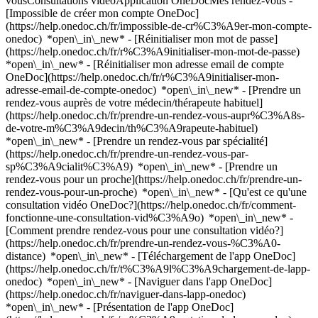
vousConsultations vidéoApplication OneDocMes rendez-vous -
[Impossible de créer mon compte OneDoc]
(https://help.onedoc.ch/fr/impossible-de-cr%C3%A9er-mon-compte-
onedoc) *open\_in\_new* - [Réinitialiser mon mot de passe]
(https://help.onedoc.ch/fr/r%C3%A9initialiser-mon-mot-de-passe)
*open\_in\_new* - [Réinitialiser mon adresse email de compte
OneDoc](https://help.onedoc.ch/fr/r%C3%A9initialiser-mon-
adresse-email-de-compte-onedoc) *open\_in\_new*
- [Prendre un
rendez-vous auprès de votre médecin/thérapeute habituel]
(https://help.onedoc.ch/fr/prendre-un-rendez-vous-aupr%C3%A8s-
de-votre-m%C3%A9decin/th%C3%A9rapeute-habituel)
*open\_in\_new* - [Prendre un rendez-vous par spécialité]
(https://help.onedoc.ch/fr/prendre-un-rendez-vous-par-
sp%C3%A9cialit%C3%A9) *open\_in\_new* - [Prendre un
rendez-vous pour un proche](https://help.onedoc.ch/fr/prendre-un-
rendez-vous-pour-un-proche) *open\_in\_new*
- [Qu'est ce qu'une
consultation vidéo OneDoc?](https://help.onedoc.ch/fr/comment-
fonctionne-une-consultation-vid%C3%A9o) *open\_in\_new* -
[Comment prendre rendez-vous pour une consultation vidéo?]
(https://help.onedoc.ch/fr/prendre-un-rendez-vous-%C3%A0-
distance) *open\_in\_new*
- [Téléchargement de l'app OneDoc]
(https://help.onedoc.ch/fr/t%C3%A9l%C3%A9chargement-de-lapp-
onedoc) *open\_in\_new* - [Naviguer dans l'app OneDoc]
(https://help.onedoc.ch/fr/naviguer-dans-lapp-onedoc)
*open\_in\_new* - [Présentation de l'app OneDoc]