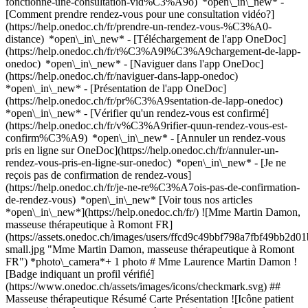
fonctionne-une-consultation-vid%C3%A9o) *open\_in\_new* -
[Comment prendre rendez-vous pour une consultation vidéo?]
(https://help.onedoc.ch/fr/prendre-un-rendez-vous-%C3%A0-
distance) *open\_in\_new*
- [Téléchargement de l'app OneDoc]
(https://help.onedoc.ch/fr/t%C3%A9l%C3%A9chargement-de-lapp-
onedoc) *open\_in\_new* - [Naviguer dans l'app OneDoc]
(https://help.onedoc.ch/fr/naviguer-dans-lapp-onedoc)
*open\_in\_new* - [Présentation de l'app OneDoc]
(https://help.onedoc.ch/fr/pr%C3%A9sentation-de-lapp-onedoc)
*open\_in\_new*
- [Vérifier qu'un rendez-vous est confirmé]
(https://help.onedoc.ch/fr/v%C3%A9rifier-quun-rendez-vous-est-
confirm%C3%A9) *open\_in\_new* - [Annuler un rendez-vous
pris en ligne sur OneDoc](https://help.onedoc.ch/fr/annuler-un-
rendez-vous-pris-en-ligne-sur-onedoc) *open\_in\_new* - [Je ne
reçois pas de confirmation de rendez-vous]
(https://help.onedoc.ch/fr/je-ne-re%C3%A7ois-pas-de-confirmation-
de-rendez-vous) *open\_in\_new* [Voir tous nos articles
*open\_in\_new*](https://help.onedoc.ch/fr/) ![Mme Martin Damon,
masseuse thérapeutique à Romont FR]
(https://assets.onedoc.ch/images/users/ffcd9c49bbf798a7fbf49bb
small.jpg "Mme Martin Damon, masseuse thérapeutique à Romont
FR") *photo\_camera*+ 1 photo # Mme Laurence Martin Damon !
[Badge indiquant un profil vérifié]
(https://www.onedoc.ch/assets/images/icons/checkmark.svg) ##
Masseuse thérapeutique Résumé Carte Présentation ![Icône patient