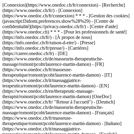
[Connexion](https://www.onedoc.ch/fr/connexion) - [Recherche]
(https://www.onedoc.ch/fr/) - [Connexion]
(https://www.onedoc.ch/fr/connexion) * * * - [Gestion des cookies]
(javascript:Didomi.preferences.show%28%29) - [Centre de
confidentialité](https://privacy.onedoc.ch/fr/) - [Centre d'aide]
(https://www.onedoc.ch) * * * - [Pour les professionnels de santé]
(https://info.onedoc.ch/fr/) - [À propos de nous]
(https://info.onedoc.ch/fr/raison-d-etre/) - [Presse]
(https://info.onedoc.ch/fr/presse/) - [Carrières]
(https://career.onedoc.ch/fr)
- [DE]
(https://www.onedoc.ch/de/masseurin-therapeutische-
massage/romont/pcoht/laurence-martin-damon) - [FR]
(https://www.onedoc.ch/fr/masseuse-
therapeutique/romont/pcoht/laurence-martin-damon) - [IT]
(https://www.onedoc.ch/it/massaggiatrice-
terapeutica/romont/pcoht/laurence-martin-damon) - [EN]
(https://www.onedoc.ch/en/therapeutic-massage-
therapist/romont/pcoht/laurence-martin-damon) [OneDoc]
(https://www.onedoc.ch/fr/ "Retour à l'accueil") - [Deutsch]
(https://www.onedoc.ch/de/masseurin-therapeutische-
massage/romont/pcoht/laurence-martin-damon) - [Français]
(https://www.onedoc.ch/fr/masseuse-
therapeutique/romont/pcoht/laurence-martin-damon) - [Italiano]
(https://www.onedoc.ch/it/massaggiatrice-