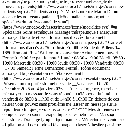
avec un signe plus annonçant que le professionnel accepte de
nouveaux patients](https://www.onedoc.ch/assets/images/icons/new-
patients.svg) ### Patients acceptés Mme Laurence Martin Damon
accepte les nouveaux patients ![Icône mallette annonçant les
spécialités du professionnel de santé]
(https://www.onedoc.ch/assets/images/icons/specialties.svg) ###
Spécialités Soins esthétiques Massage thérapeutique ![Marqueur
annonçant la carte et les informations d’accès du cabinet]
(https://www.onedoc.ch/assets/images/icons/map.svg) ### Carte et
informations d'accès #### Le Juste Equilibre Route de Billens 14
1680 Romont FR #### Horaire d'ouverture Actuellement ouvert –
Ferme à 19:00 *expand\_more* Lundi: 08:30 - 19:00 Mardi: 08:30 -
19:00 Mercredi: 08:30 - 19:00 Jeudi: 08:30 - 19:00 Vendredi: 08:30
- 17:00 Samedi: Fermé Dimanche: Fermé ![Icône document
annonçant la présentation de l’établissement]
(https://www.onedoc.ch/assets/images/icons/presentation.svg) ###
Présentation du professionnel de santé __Vacances : Du 20
décembre 2025 au 4 janvier 2026__ En cas d'urgence, merci de
m'envoyer un message Je vous répond au téléphone du lundi au
vendredi de 8h30 à 11h30 et de 14h00 à 16h30 En dehors de ces
heures vous pouvez sans problème me laisser un message sur le
répondeur afin que je vous recontacte \*\*\*\** Mes domaines de
compétences en soins thérapeutiques et esthétiques : - Massage
Classique - Drainage lymphatique manuel - Médecine des ventouses
- Epilation au laser diode - Détatouage au laser N'hésitez pas à me