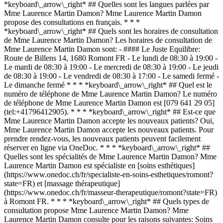
*keyboard\_arrow\_right* ## Quelles sont les langues parlées par
Mme Laurence Martin Damon? Mme Laurence Martin Damon
propose des consultations en français. * * *
*keyboard\_arrow\_right* ## Quels sont les horaires de consultation
de Mme Laurence Martin Damon? Les horaires de consultation de
Mme Laurence Martin Damon sont: - #### Le Juste Equilibre:
Route de Billens 14, 1680 Romont FR - Le lundi de 08:30 à 19:00 -
Le mardi de 08:30 à 19:00 - Le mercredi de 08:30 à 19:00 - Le jeudi
de 08:30 à 19:00 - Le vendredi de 08:30 à 17:00 - Le samedi fermé -
Le dimanche fermé * * * *keyboard\_arrow\_right* ## Quel est le
numéro de téléphone de Mme Laurence Martin Damon? Le numéro
de téléphone de Mme Laurence Martin Damon est [079 641 29 05]
(tel:+41796412905). * * * *keyboard\_arrow\_right* ## Est-ce que
Mme Laurence Martin Damon accepte les nouveaux patients? Oui,
Mme Laurence Martin Damon accepte les nouveaux patients. Pour
prendre rendez-vous, les nouveaux patients peuvent facilement
réserver en ligne via OneDoc. * * * *keyboard\_arrow\_right* ##
Quelles sont les spécialités de Mme Laurence Martin Damon? Mme
Laurence Martin Damon est spécialiste en [soins esthétiques]
(https://www.onedoc.ch/fr/specialiste-en-soins-esthetiques/romont?
state=FR) et [massage thérapeutique]
(https://www.onedoc.ch/fr/masseur-therapeutique/romont?state=FR)
à Romont FR. * * * *keyboard\_arrow\_right* ## Quels types de
consultation propose Mme Laurence Martin Damon? Mme
Laurence Martin Damon consulte pour les raisons suivantes: Soins