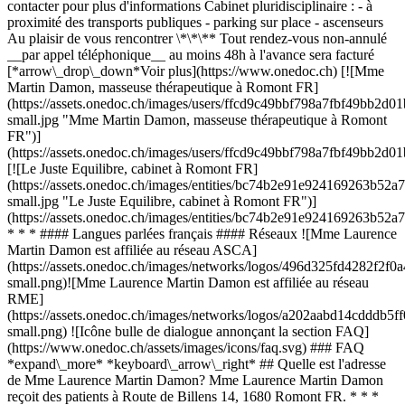
contacter pour plus d'informations Cabinet pluridisciplinaire : - à
proximité des transports publiques - parking sur place - ascenseurs
Au plaisir de vous rencontrer \*\*\** Tout rendez-vous non-annulé
__par appel téléphonique__ au moins 48h à l'avance sera facturé
[*arrow\_drop\_down*Voir plus](https://www.onedoc.ch) [![Mme
Martin Damon, masseuse thérapeutique à Romont FR]
(https://assets.onedoc.ch/images/users/ffcd9c49bbf798a7fbf49bb
small.jpg "Mme Martin Damon, masseuse thérapeutique à Romont
FR")]
(https://assets.onedoc.ch/images/users/ffcd9c49bbf798a7fbf49bb
[![Le Juste Equilibre, cabinet à Romont FR]
(https://assets.onedoc.ch/images/entities/bc74b2e91e924169263b5
small.jpg "Le Juste Equilibre, cabinet à Romont FR")]
(https://assets.onedoc.ch/images/entities/bc74b2e91e924169263b5
* * * #### Langues parlées français #### Réseaux ![Mme Laurence
Martin Damon est affiliée au réseau ASCA]
(https://assets.onedoc.ch/images/networks/logos/496d325fd4282f
small.png)![Mme Laurence Martin Damon est affiliée au réseau
RME]
(https://assets.onedoc.ch/images/networks/logos/a202aabd14cddd
small.png) ![Icône bulle de dialogue annonçant la section FAQ]
(https://www.onedoc.ch/assets/images/icons/faq.svg) ### FAQ
*expand\_more* *keyboard\_arrow\_right* ## Quelle est l'adresse
de Mme Laurence Martin Damon? Mme Laurence Martin Damon
reçoit des patients à Route de Billens 14, 1680 Romont FR. * * *