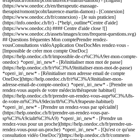
terapeutica/romont/pcoht/laurence-martin-damon) - [English]
(https://www.onedoc.ch/en/therapeutic-massage-
therapist/romont/pcoht/laurence-martin-damon)
- [Connexion]
(https://www.onedoc.ch/fr/connexion) - [Je suis praticien]
(https://info.onedoc.ch/fr/)
- [*help\_outline*Centre d'aide]
(https://www.onedoc.ch) #### Centre d'aide close ![]
(https://www.onedoc.ch/assets/images/icons/frequent-questions.svg)
## Questions fréquentes Mon comptePrendre rendez-
vousConsultations vidéoApplication OneDocMes rendez-vous -
[Impossible de créer mon compte OneDoc]
(https://help.onedoc.ch/fr/impossible-de-cr%C3%A9er-mon-compte-
onedoc) *open\_in\_new* - [Réinitialiser mon mot de passe]
(https://help.onedoc.ch/fr/r%C3%A9initialiser-mon-mot-de-passe)
*open\_in\_new* - [Réinitialiser mon adresse email de compte
OneDoc](https://help.onedoc.ch/fr/r%C3%A9initialiser-mon-
adresse-email-de-compte-onedoc) *open\_in\_new*
- [Prendre un
rendez-vous auprès de votre médecin/thérapeute habituel]
(https://help.onedoc.ch/fr/prendre-un-rendez-vous-aupr%C3%A8s-
de-votre-m%C3%A9decin/th%C3%A9rapeute-habituel)
*open\_in\_new* - [Prendre un rendez-vous par spécialité]
(https://help.onedoc.ch/fr/prendre-un-rendez-vous-par-
sp%C3%A9cialit%C3%A9) *open\_in\_new* - [Prendre un
rendez-vous pour un proche](https://help.onedoc.ch/fr/prendre-un-
rendez-vous-pour-un-proche) *open\_in\_new*
- [Qu'est ce qu'une
consultation vidéo OneDoc?](https://help.onedoc.ch/fr/comment-