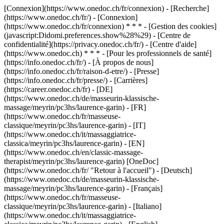
[Connexion](https://www.onedoc.ch/fr/connexion) - [Recherche]
(https://www.onedoc.ch/fr/) - [Connexion]
(https://www.onedoc.ch/fr/connexion) * * * - [Gestion des cookies]
(javascript:Didomi.preferences.show%28%29) - [Centre de
confidentialité](https://privacy.onedoc.ch/fr/) - [Centre d'aide]
(https://www.onedoc.ch) * * * - [Pour les professionnels de santé]
(https://info.onedoc.ch/fr/) - [À propos de nous]
(https://info.onedoc.ch/fr/raison-d-etre/) - [Presse]
(https://info.onedoc.ch/fr/presse/) - [Carrières]
(https://career.onedoc.ch/fr)
- [DE]
(https://www.onedoc.ch/de/masseurin-klassische-
massage/meyrin/pc3hs/laurence-garin) - [FR]
(https://www.onedoc.ch/fr/masseuse-
classique/meyrin/pc3hs/laurence-garin) - [IT]
(https://www.onedoc.ch/it/massaggiatrice-
classica/meyrin/pc3hs/laurence-garin) - [EN]
(https://www.onedoc.ch/en/classic-massage-
therapist/meyrin/pc3hs/laurence-garin) [OneDoc]
(https://www.onedoc.ch/fr/ "Retour à l'accueil") - [Deutsch]
(https://www.onedoc.ch/de/masseurin-klassische-
massage/meyrin/pc3hs/laurence-garin) - [Français]
(https://www.onedoc.ch/fr/masseuse-
classique/meyrin/pc3hs/laurence-garin) - [Italiano]
(https://www.onedoc.ch/it/massaggiatrice-