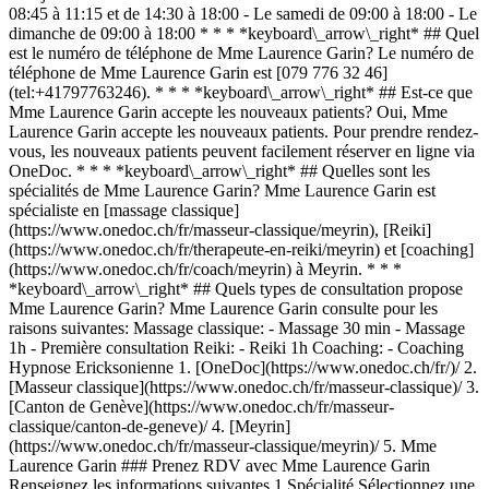
08:45 à 11:15 et de 14:30 à 18:00 - Le samedi de 09:00 à 18:00 - Le
dimanche de 09:00 à 18:00 * * * *keyboard\_arrow\_right* ## Quel
est le numéro de téléphone de Mme Laurence Garin? Le numéro de
téléphone de Mme Laurence Garin est [079 776 32 46]
(tel:+41797763246). * * * *keyboard\_arrow\_right* ## Est-ce que
Mme Laurence Garin accepte les nouveaux patients? Oui, Mme
Laurence Garin accepte les nouveaux patients. Pour prendre rendez-
vous, les nouveaux patients peuvent facilement réserver en ligne via
OneDoc. * * * *keyboard\_arrow\_right* ## Quelles sont les
spécialités de Mme Laurence Garin? Mme Laurence Garin est
spécialiste en [massage classique]
(https://www.onedoc.ch/fr/masseur-classique/meyrin), [Reiki]
(https://www.onedoc.ch/fr/therapeute-en-reiki/meyrin) et [coaching]
(https://www.onedoc.ch/fr/coach/meyrin) à Meyrin. * * *
*keyboard\_arrow\_right* ## Quels types de consultation propose
Mme Laurence Garin? Mme Laurence Garin consulte pour les
raisons suivantes: Massage classique: - Massage 30 min - Massage
1h - Première consultation Reiki: - Reiki 1h Coaching: - Coaching
Hypnose Ericksonienne
1. [OneDoc](https://www.onedoc.ch/fr/)/ 2. [Masseur classique](https://www.onedoc.ch/fr/masseur-classique)/ 3. [Canton de Genève](https://www.onedoc.ch/fr/masseur-classique/canton-de-geneve)/ 4. [Meyrin](https://www.onedoc.ch/fr/masseur-classique/meyrin)/ 5. Mme Laurence Garin ### Prenez RDV avec Mme Laurence Garin Renseignez les informations suivantes 1 Spécialité Sélectionnez une spécialité * * * *touch\_app* Choisissez un créneau horaire *chevron\_left* jeu. 06 août *chevron\_right* Voir plus de rendez-vous Créneau horaire Prendre rendez-vous ### Téléchargez l'app OneDoc Prenez rendez-vous en ligne chez un médecin, un dentiste ou un thérapeute proche de vous en Suisse. L'application OneDoc vous permet de gérer tous vos rendez-vous médicaux depuis votre natel, n'importe où et n'importe quand. ![Code QR redirigeant vers l’App Store ou Google Play pour télécharger l’app OneDoc Patients](https://www.onedoc.ch/assets/images/download-app-qr.jpeg) Scannez le QR code pour télécharger l’application [![Téléchargez notre application sur l'App Store!](https://www.onedoc.ch/assets/images/app-store-badge-fr.svg)](https://apps.apple.com/ch/app/onedoc/id1592376413?l=fr)[![Téléchargez notre application sur le Google Play Store!](https://www.onedoc.ch/assets/images/google-play-badge-fr.png)](https://play.google.com/store/apps/details?id=ch.onedoc.patient&hl=fr-CH) *keyboard\_arrow\_right* ## Spécialités associées [Masseur classique à Genève](https://www.onedoc.ch/fr/masseur-classique/geneve)[Masseur classique à Nyon](https://www.onedoc.ch/fr/masseur-classique/nyon)[Masseur classique à Carouge](https://www.onedoc.ch/fr/masseur-classique/carouge)[Masseur classique à Gland](https://www.onedoc.ch/fr/masseur-classique/gland)[Masseur classique à Morges](https://www.onedoc.ch/fr/masseur-classique/morges)[Masseur classique à Préverenges](https://www.onedoc.ch/fr/masseur-classique/preverenges)[Masseur classique à Chêne-Bourg](https://www.onedoc.ch/fr/masseur-classique/chene-bourg)[Masseur classique à Lancy](https://www.onedoc.ch/fr/masseur-classique/lancy)[Masseur classique à Rolle](https://www.onedoc.ch/fr/masseur-classique/rolle)[Masseur classique à Onex](https://www.onedoc.ch/fr/masseur-classique/onex)[Masseur classique à Meyrin](https://www.onedoc.ch/fr/masseur-classique/meyrin)[Masseur classique à Vernier](https://www.onedoc.ch/fr/masseur-classique/vernier)[Masseur classique à Petit-Lancy](https://www.onedoc.ch/fr/masseur-classique/petit-lancy)[Masseur classique à Cointrin](https://www.onedoc.ch/fr/masseur-classique/cointrin)[Masseur classique à Saint-Sulpice](https://www.onedoc.ch/fr/masseur-classique/saint-sulpice)[Masseur classique à Vésenaz](https://www.onedoc.ch/fr/masseur-classique/vesenaz)[Masseur classique à Montricher](https://www.onedoc.ch/fr/masseur-classique/montricher)[Masseur classique à Denges](https://www.onedoc.ch/fr/masseur-classique/denges)[Masseur classique à Thônex](https://www.onedoc.ch/fr/masseur-classique/thonex)[Masseur classique à Veyrier](https://www.onedoc.ch/fr/masseur-classique/veyrier)[Masseur classique à Tolochenaz](https://www.onedoc.ch/fr/masseur-classique/tolochenaz) *keyboard\_arrow\_right* ## Recherches fréquentes [Physiothérapeute à Genève](https://www.onedoc.ch/fr/physiotherapeute/geneve)[Psychologue à Genève](https://www.onedoc.ch/fr/psychologue/geneve)[Médecin généraliste à Genève](https://www.onedoc.ch/fr/medecin-generaliste/geneve)[Thérapeute en drainage lymphatique à Genève](https://www.onedoc.ch/fr/therapeute-en-drainage-lymphatique/geneve)[Masseur classique à Genève](https://www.onedoc.ch/fr/masseur-classique/geneve)[Spécialiste en médecine interne générale à Genève](https://www.onedoc.ch/fr/specialiste-en-medecine-interne-generale/geneve)[Réflexologue à Genève](https://www.onedoc.ch/fr/reflexologue/geneve)[Médecin-dentiste à Genève](https://www.onedoc.ch/fr/medecin-dentiste/geneve)[Acupuncteur à Genève](https://www.onedoc.ch/fr/acupuncteur/geneve)[Spécialiste en Médecine Traditionnelle Chinoise (MTC) à Genève](https://www.onedoc.ch/fr/specialiste-en-medecine-traditionnelle-chinoise-mtc/geneve)[Physiothérapeute du sport à Genève](https://www.onedoc.ch/fr/physiotherapeute-du-sport/geneve)[Psychothérapeute à Genève](https://www.onedoc.ch/fr/psychotherapeute/geneve)[Masseur thérapeutique à Genève](https://www.onedoc.ch/fr/masseur-therapeutique/geneve)[Gynécologue obstétricien à Genève](https://www.onedoc.ch/fr/gynecologue-obstetricien/geneve)[Ostéopathe à Genève](https://www.onedoc.ch/fr/osteopathe/geneve)[Thérapeute en nutrition MCO à Genève](https://www.onedoc.ch/fr/therapeute-en-nutrition-mco/geneve)[Ophtalmologue à Genève](https://www.onedoc.ch/fr/ophtalmologue/geneve)[Pédiatre à Genève](https://www.onedoc.ch/fr/pediatre/geneve)[Thérapeute en nutrition à Genève](https://www.onedoc.ch/fr/therapeute-en-nutrition/geneve)[Thérapeute en hypnose à Genève](https://www.onedoc.ch/fr/therapeute-en-hypnose/geneve)[Spécialiste en médecine esthétique à Genève](https://www.onedoc.ch/fr/specialiste-en-medecine-esthetique/geneve) *keyboard\_arrow\_right* ## Annuaire des professionnels de santé suisses [Liste des praticiens](https://www.onedoc.ch/fr/annuaire) [A](https://www.onedoc.ch/fr/annuaire/A) [B](https://www.onedoc.ch/fr/annuaire/B) [C](https://www.onedoc.ch/fr/annuaire/C) [D](https://www.onedoc.ch/fr/annuaire/D) [E](https://www.onedoc.ch/fr/annuaire/E) [F](https://www.onedoc.ch/fr/annuaire/F) [G](https://www.onedoc.ch/fr/annuaire/G) [H](https://www.onedoc.ch/fr/annuaire/H) [I](https://www.onedoc.ch/fr/annuaire/I) [J](https://www.onedoc.ch/fr/annuaire/J) [K](https://www.onedoc.ch/fr/annuaire/K) [L](https://www.onedoc.ch/fr/annuaire/L) [M](https://www.onedoc.ch/fr/annuaire/M) [N](https://www.onedoc.ch/fr/annuaire/N) [O](https://www.onedoc.ch/fr/annuaire/O) [P](https://www.onedoc.ch/fr/annuaire/P) [Q](https://www.onedoc.ch/fr/annuaire/Q) [R](https://www.onedoc.ch/fr/annuaire/R) [S](https://www.onedoc.ch/fr/annuaire/S) [T](https://www.onedoc.ch/fr/annuaire/T) [U](https://www.onedoc.ch/fr/annuaire/U) [V](https://www.onedoc.ch/fr/annuaire/V) [W](https://www.onedoc.ch/fr/annuaire/W) [X](https://www.onedoc.ch/fr/annuaire/X) [Y](https://www.onedoc.ch/fr/annuaire/Y) [Z](https://www.onedoc.ch/fr/annuaire/Z) ## OneDoc [Pour les professionnels de santé](https://info.onedoc.ch/fr/) [À propos de nous](https://info.onedoc.ch/fr/raison-d-etre/) [Presse](https://info.onedoc.ch/fr/presse/) [Carrières](https://career.onedoc.ch/fr) [Centre de confidentialité](https://privacy.onedoc.ch/fr/) [Gestion des cookies](javascript:Didomi.preferences.show%28%29) [Centre d'aide](https://help.onedoc.ch/fr/) ## Langues [Deutsch](https://www.onedoc.ch/de/masseurin-klassische-massage/meyrin/pc3hs/laurence-garin) [Français](https://www.onedoc.ch/fr/masseuse-classique/meyrin/pc3hs/laurence-garin) [Italiano](https://www.onedoc.ch/it/massaggiatrice-classica/meyrin/pc3hs/laurence-garin) [English](https://www.onedoc.ch/en/classic-massage-therapist/meyrin/pc3hs/laurence-garin) ## Spécialités associées [Massage classique à Genève](https://www.onedoc.ch/fr/masseur-classique/geneve) [Massage classique à Nyon](https://www.onedoc.ch/fr/masseur-classique/nyon) [Massage classique à Carouge](https://www.onedoc.ch/fr/masseur-classique/carouge) [Massage classique à Gland](https://www.onedoc.ch/fr/masseur-classique/gland) [Massage classique à Morges](https://www.onedoc.ch/fr/masseur-classique/morges) [Massage classique à Préverenges](https://www.onedoc.ch/fr/masseur-classique/preverenges) [Massage classique à Chêne-Bourg](https://www.onedoc.ch/fr/masseur-classique/chene-bourg) [Massage classique à Lancy](https://www.onedoc.ch/fr/masseur-classique/lancy) [Massage classique à Rolle](https://www.onedoc.ch/fr/masseur-classique/rolle) [Massage classique à Onex](https://www.onedoc.ch/fr/masseur-classique/onex) [Massage classique à Meyrin](https://www.onedoc.ch/fr/masseur-classique/meyrin) [Massage classique à Vernier](https://www.onedoc.ch/fr/masseur-classique/vernier) [Massage classique à Petit-Lancy](https://www.onedoc.ch/fr/masseur-classique/petit-lancy) [Massage classique à Cointrin](https://www.onedoc.ch/fr/masseur-classique/cointrin) [Massage classique à Saint-Sulpice](https://www.onedoc.ch/fr/masseur-classique/saint-sulpice) [Massage classique à Vésenaz](https://www.onedoc.ch/fr/masseur-classique/vesenaz) [Massage classique à Montricher](https://www.onedoc.ch/fr/masseur-classique/montricher) [Massage classique à Denges](https://www.onedoc.ch/fr/masseur-classique/denges) [Massage classique à Thônex](https://www.onedoc.ch/fr/masseur-classique/thonex) [Massage classique à Veyrier](https://www.onedoc.ch/fr/masseur-classique/veyrier) [Massage classique à Tolochenaz](https://www.onedoc.ch/fr/masseur-classique/tolochenaz) ## Recherches fréquentes [Physiothérapeute à Genève](https://www.onedoc.ch/fr/physiotherapeute/geneve) [Psychologue à Genève](https://www.onedoc.ch/fr/psychologue/geneve) [Médecin généraliste à Genève](https://www.onedoc.ch/fr/medecin-generaliste/geneve) [Thérapeute en drainage lymphatique à Genève](https://www.onedoc.ch/fr/therapeute-en-drainage-lymphatique/geneve) [Massage classique à Genève](https://www.onedoc.ch/fr/masseur-classique/geneve) [Spécialiste en médecine interne générale à Genève](https://www.onedoc.ch/fr/specialiste-en-medecine-interne-generale/geneve) [Réflexologue à Genève](https://www.onedoc.ch/fr/reflexologue/geneve) [Médecin-dentiste à Genève](https://www.onedoc.ch/fr/medecin-dentiste/geneve) [Acupuncture à Genève](https://www.onedoc.ch/fr/acupuncteur/geneve) [Spécialiste en Médecine Traditionnelle Chinoise (MTC) à Genève](https://www.onedoc.ch/fr/specialiste-en-medecine-traditionnelle-chinoise-mtc/geneve) [Physiothérapeute du sport à Genève](https://www.onedoc.ch/fr/physiotherapeute-du-sport/geneve) [Psychothérapeute à Genève](https://www.onedoc.ch/fr/psychotherapeute/geneve) [Massage thérapeutique à Genèv