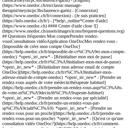
classica/meyrin/pc3hs/laurence-garin) - [English]
(https://www.onedoc.ch/en/classic-massage-
therapist/meyrin/pc3hs/laurence-garin)
- [Connexion]
(https://www.onedoc.ch/fr/connexion) - [Je suis praticien]
(https://info.onedoc.ch/fr/)
- [*help\_outline*Centre d'aide]
(https://www.onedoc.ch) #### Centre d'aide close ![]
(https://www.onedoc.ch/assets/images/icons/frequent-questions.svg)
## Questions fréquentes Mon comptePrendre rendez-
vousConsultations vidéoApplication OneDocMes rendez-vous -
[Impossible de créer mon compte OneDoc]
(https://help.onedoc.ch/fr/impossible-de-cr%C3%A9er-mon-compte-
onedoc) *open\_in\_new* - [Réinitialiser mon mot de passe]
(https://help.onedoc.ch/fr/r%C3%A9initialiser-mon-mot-de-passe)
*open\_in\_new* - [Réinitialiser mon adresse email de compte
OneDoc](https://help.onedoc.ch/fr/r%C3%A9initialiser-mon-
adresse-email-de-compte-onedoc) *open\_in\_new*
- [Prendre un
rendez-vous auprès de votre médecin/thérapeute habituel]
(https://help.onedoc.ch/fr/prendre-un-rendez-vous-aupr%C3%A8s-
de-votre-m%C3%A9decin/th%C3%A9rapeute-habituel)
*open\_in\_new* - [Prendre un rendez-vous par spécialité]
(https://help.onedoc.ch/fr/prendre-un-rendez-vous-par-
sp%C3%A9cialit%C3%A9) *open\_in\_new* - [Prendre un
rendez-vous pour un proche](https://help.onedoc.ch/fr/prendre-un-
rendez-vous-pour-un-proche) *open\_in\_new*
- [Qu'est ce qu'une
consultation vidéo OneDoc?](https://help.onedoc.ch/fr/comment-