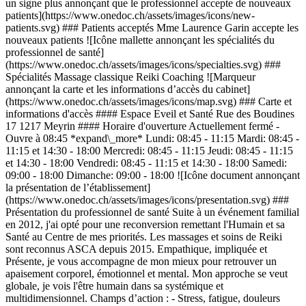
un signe plus annonçant que le professionnel accepte de nouveaux
patients](https://www.onedoc.ch/assets/images/icons/new-
patients.svg) ### Patients acceptés Mme Laurence Garin accepte les
nouveaux patients ![Icône mallette annonçant les spécialités du
professionnel de santé]
(https://www.onedoc.ch/assets/images/icons/specialties.svg) ###
Spécialités Massage classique Reiki Coaching ![Marqueur
annonçant la carte et les informations d’accès du cabinet]
(https://www.onedoc.ch/assets/images/icons/map.svg) ### Carte et
informations d'accès #### Espace Eveil et Santé Rue des Boudines
17 1217 Meyrin #### Horaire d'ouverture Actuellement fermé -
Ouvre à 08:45 *expand\_more* Lundi: 08:45 - 11:15 Mardi: 08:45 -
11:15 et 14:30 - 18:00 Mercredi: 08:45 - 11:15 Jeudi: 08:45 - 11:15
et 14:30 - 18:00 Vendredi: 08:45 - 11:15 et 14:30 - 18:00 Samedi:
09:00 - 18:00 Dimanche: 09:00 - 18:00 ![Icône document annonçant
la présentation de l’établissement]
(https://www.onedoc.ch/assets/images/icons/presentation.svg) ###
Présentation du professionnel de santé Suite à un événement familial
en 2012, j'ai opté pour une reconversion remettant l'Humain et sa
Santé au Centre de mes priorités. Les massages et soins de Reiki
sont reconnus ASCA depuis 2015. Empathique, impliquée et
Présente, je vous accompagne de mon mieux pour retrouver un
apaisement corporel, émotionnel et mental. Mon approche se veut
globale, je vois l'être humain dans sa systémique et
multidimensionnel. Champs d’action : - Stress, fatigue, douleurs