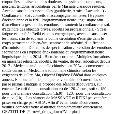
corporelles : apaisement des douleurs du système locomoteurs,
muscles, tendons, articulations par le Massage classique régulier.
Avec ou sans huiles essentielles (gaulthérie, Arnica, Lavande...) -
Confiance en Soi : conseils et accompagnement avec l'Hypnose
éricksonienne et la PNL Programmation neuro linguistique afin
d’améliorer la gestion des émotions, de soutenir la confiance en soi,
d'atteindre des objectifs privés, sportifs ou professionnels. - Stress,
fatigue et anxiété : Reiki et soins énergétiques, avec ou sans poser
les mains, afin de soutenir la bonne circulation d'énergie dans le
corps permettant le bien-être, sentiment de sérénité, d'unification,
d'harminisation. Domaines de spécialisation : - Gestion des émotions
: formations en Hypnose éricksonienne et Programmation neuro
linguistique depuis 2014 - Bien-être corporel : Multiples formations
en massages relaxants, sportifs, du ventre, du dos, rebouteux depuis
2012 - Médecine traditionnelle chinoise : en 2024 je commence un
solide cursus en Médecine traditionnelle chinoise, selon les
exigences de l' Orta Ma, Objectif Diplôme Fédéral dans quelques
années. Et donc, afin de pratiquer et vous faire découvrir les soins
par le prisme asiatique je propose des séances découvertes, sur
entente. Le tarif d’une consultation est de 120.-/heure, soit : - 180.-
pour une première consultation (1h30) - 120.- pour une consultation
de suivi (1h) Les séances de MASSAGE et REIKI peuvent être
prises en charge par ASCA. Afin d' éviter toute déconvenue,
veuillez contacter votre assurance complémentaire directement.
GRATITUDE [*arrow\_drop\_down*Voir plus]