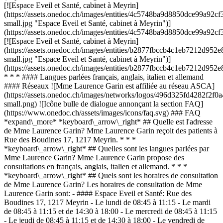
[![Espace Eveil et Santé, cabinet à Meyrin]
(https://assets.onedoc.ch/images/entities/4c5748ba9d8850dce99a92
small.jpg "Espace Eveil et Santé, cabinet à Meyrin")]
(https://assets.onedoc.ch/images/entities/4c5748ba9d8850dce99a92
[![Espace Eveil et Santé, cabinet à Meyrin]
(https://assets.onedoc.ch/images/entities/b2877fbccb4c1eb7212d
small.jpg "Espace Eveil et Santé, cabinet à Meyrin")]
(https://assets.onedoc.ch/images/entities/b2877fbccb4c1eb7212d9
* * * #### Langues parlées français, anglais, italien et allemand
#### Réseaux ![Mme Laurence Garin est affiliée au réseau ASCA]
(https://assets.onedoc.ch/images/networks/logos/496d325fd4282f
small.png) ![Icône bulle de dialogue annonçant la section FAQ]
(https://www.onedoc.ch/assets/images/icons/faq.svg) ### FAQ
*expand\_more* *keyboard\_arrow\_right* ## Quelle est l'adresse
de Mme Laurence Garin? Mme Laurence Garin reçoit des patients à
Rue des Boudines 17, 1217 Meyrin. * * *
*keyboard\_arrow\_right* ## Quelles sont les langues parlées par
Mme Laurence Garin? Mme Laurence Garin propose des
consultations en français, anglais, italien et allemand. * * *
*keyboard\_arrow\_right* ## Quels sont les horaires de consultation
de Mme Laurence Garin? Les horaires de consultation de Mme
Laurence Garin sont: - #### Espace Eveil et Santé: Rue des
Boudines 17, 1217 Meyrin - Le lundi de 08:45 à 11:15 - Le mardi
de 08:45 à 11:15 et de 14:30 à 18:00 - Le mercredi de 08:45 à 11:15
- Le jeudi de 08:45 à 11:15 et de 14:30 à 18:00 - Le vendredi de