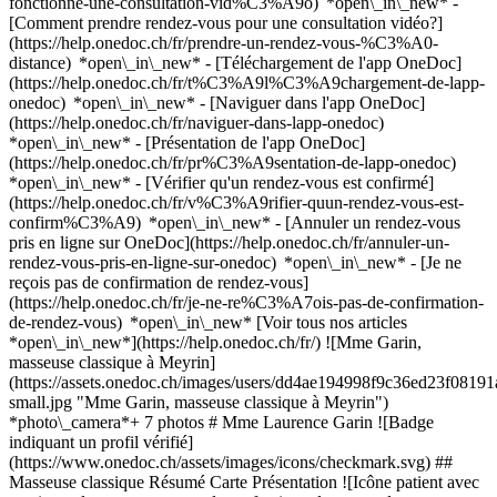
fonctionne-une-consultation-vid%C3%A9o) *open\_in\_new* -
[Comment prendre rendez-vous pour une consultation vidéo?]
(https://help.onedoc.ch/fr/prendre-un-rendez-vous-%C3%A0-
distance) *open\_in\_new*
- [Téléchargement de l'app OneDoc]
(https://help.onedoc.ch/fr/t%C3%A9l%C3%A9chargement-de-lapp-
onedoc) *open\_in\_new* - [Naviguer dans l'app OneDoc]
(https://help.onedoc.ch/fr/naviguer-dans-lapp-onedoc)
*open\_in\_new* - [Présentation de l'app OneDoc]
(https://help.onedoc.ch/fr/pr%C3%A9sentation-de-lapp-onedoc)
*open\_in\_new*
- [Vérifier qu'un rendez-vous est confirmé]
(https://help.onedoc.ch/fr/v%C3%A9rifier-quun-rendez-vous-est-
confirm%C3%A9) *open\_in\_new* - [Annuler un rendez-vous
pris en ligne sur OneDoc](https://help.onedoc.ch/fr/annuler-un-
rendez-vous-pris-en-ligne-sur-onedoc) *open\_in\_new* - [Je ne
reçois pas de confirmation de rendez-vous]
(https://help.onedoc.ch/fr/je-ne-re%C3%A7ois-pas-de-confirmation-
de-rendez-vous) *open\_in\_new* [Voir tous nos articles
*open\_in\_new*](https://help.onedoc.ch/fr/) ![Mme Garin,
masseuse classique à Meyrin]
(https://assets.onedoc.ch/images/users/dd4ae194998f9c36ed23f08
small.jpg "Mme Garin, masseuse classique à Meyrin")
*photo\_camera*+ 7 photos # Mme Laurence Garin ![Badge
indiquant un profil vérifié]
(https://www.onedoc.ch/assets/images/icons/checkmark.svg) ##
Masseuse classique Résumé Carte Présentation ![Icône patient avec