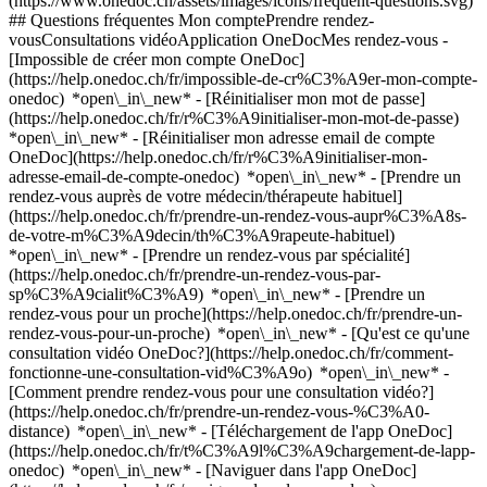
(https://www.onedoc.ch/assets/images/icons/frequent-questions.svg)
## Questions fréquentes Mon comptePrendre rendez-
vousConsultations vidéoApplication OneDocMes rendez-vous -
[Impossible de créer mon compte OneDoc]
(https://help.onedoc.ch/fr/impossible-de-cr%C3%A9er-mon-compte-
onedoc) *open\_in\_new* - [Réinitialiser mon mot de passe]
(https://help.onedoc.ch/fr/r%C3%A9initialiser-mon-mot-de-passe)
*open\_in\_new* - [Réinitialiser mon adresse email de compte
OneDoc](https://help.onedoc.ch/fr/r%C3%A9initialiser-mon-
adresse-email-de-compte-onedoc) *open\_in\_new*
- [Prendre un
rendez-vous auprès de votre médecin/thérapeute habituel]
(https://help.onedoc.ch/fr/prendre-un-rendez-vous-aupr%C3%A8s-
de-votre-m%C3%A9decin/th%C3%A9rapeute-habituel)
*open\_in\_new* - [Prendre un rendez-vous par spécialité]
(https://help.onedoc.ch/fr/prendre-un-rendez-vous-par-
sp%C3%A9cialit%C3%A9) *open\_in\_new* - [Prendre un
rendez-vous pour un proche](https://help.onedoc.ch/fr/prendre-un-
rendez-vous-pour-un-proche) *open\_in\_new*
- [Qu'est ce qu'une
consultation vidéo OneDoc?](https://help.onedoc.ch/fr/comment-
fonctionne-une-consultation-vid%C3%A9o) *open\_in\_new* -
[Comment prendre rendez-vous pour une consultation vidéo?]
(https://help.onedoc.ch/fr/prendre-un-rendez-vous-%C3%A0-
distance) *open\_in\_new*
- [Téléchargement de l'app OneDoc]
(https://help.onedoc.ch/fr/t%C3%A9l%C3%A9chargement-de-lapp-
onedoc) *open\_in\_new* - [Naviguer dans l'app OneDoc]