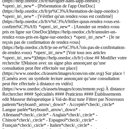
(https://help.onedoc.ch/fr/naviguer-dans-lapp-onedoc)
*open\_in\_new* - [Présentation de l'app OneDoc]
(https://help.onedoc.ch/fr/pr%C3%A9sentation-de-lapp-onedoc)
*open\_in\_new*
- [Vérifier qu'un rendez-vous est confirmé](https://help.onedoc.ch/fr/v%C3%A9rifier-quun-rendez-vous-est-confirm%C3%A9) *open\_in\_new* - [Annuler un rendez-vous pris en ligne sur OneDoc](https://help.onedoc.ch/fr/annuler-un-rendez-vous-pris-en-ligne-sur-onedoc) *open\_in\_new* - [Je ne reçois pas de confirmation de rendez-vous](https://help.onedoc.ch/fr/je-ne-re%C3%A7ois-pas-de-confirmation-de-rendez-vous) *open\_in\_new* [Voir tous nos articles *open\_in\_new*](https://help.onedoc.ch/fr/) close ## Modifier votre recherche ![Maison avec un signe plus annonçant qu’une consultation peut être effectuée sur place](https://www.onedoc.ch/assets/images/icons/on-site.svg) Sur place ![Caméra avec un symbole lecture annonçant qu’une consultation peut être effectuée à distance en vidéo](https://www.onedoc.ch/assets/images/icons/remote.svg) À distance Rechercher #### Spécialités #### Praticiens #### Établissements edit Masseur thérapeutique à Val-de-Ruz tune Filtrer par Nouveaux patients*keyboard\_arrow\_down* - Acceptés*check\_circle* Langue parlée*keyboard\_arrow\_down* - Allemand*check\_circle* - Anglais*check\_circle* - Chinois*check\_circle* - Espagnol*check\_circle* - Français*check\_circle* - Italien*check\_circle* - Portugais*check\_circle* Sexe*keyboard\_arrow\_down* - Femme*check\_circle* - Homme*check\_circle* Réseau*keyboard\_arrow\_down* - ASCA*check\_circle* - RME*check\_circle* Disponibilité*keyboard\_arrow\_down* - Disponible aujourdhui*check\_circle* - Dans les 3 prochains jours*check\_circle* - Dans les 7 prochains jours*check\_circle* - Dans les 14 prochains jours*check\_circle* # Massage thérapeutique à Val-de-Ruz: prenez rendez-vous en ligne aujourd'hui ## 1 résultat à Val-de-Ruz [![M. Francesco Modica, masseur thérapeutique à Val-de-Ruz](https://assets.onedoc.ch/images/users/56d1514813f22f65b96161ae9eeb9e52ce8ca7cc941c997fb206fdfec06b2a48-small.jpg "M. Francesco Modica, masseur thérapeutique à Val-de-Ruz")](https://www.onedoc.ch/fr/masseur-therapeutique/val-de-ruz/pcac4/francesco-modica) ### [M. Francesco Modica](https://www.onedoc.ch/fr/masseur-therapeutique/val-de-ruz/pcac4/francesco-modica) ![Badge indiquant un profil vérifié](https://www.onedoc.ch/assets/images/icons/checkmark.svg) Masseur thérapeutique Théramod Modica Centre du Village 13 2043 Val-de-Ruz ![M. Francesco Modica est affilié au réseau ASCA](https://assets.onedoc.ch/images/networks/logos/496d325fd4282f2f0a46197dd629fd16fcd2d324839e441a2a65aaa74df08a15-small.png)![M. Francesco Modica est affilié au réseau RME](https://assets.onedoc.ch/images/networks/logos/a202aabd14cdddb5ff03205af2481fb805645ff903773c55a6c572d22f23762e-small.png) ![Icône patient avec un signe plus annonçant que le professionnel accepte de nouveaux patients](https://www.onedoc.ch/assets/images/icons/new-patients.svg)Accepte les nouveaux patients [Réserver un RDV](https://www.onedoc.ch/fr/masseur-therapeutique/val-de-ruz/pcac4/francesco-modica) *chevron\_left* mar. 04 août *chevron\_right* Voir plus de rendez-vous *error\_outline* Une erreur s'est produite lors du chargement des disponibilités [Réessayer](https://www.onedoc.ch) ## __Masseurs thérapeutiques__: d'autres spécialistes sont réservables en ligne dans les environs de __Val-de-Ruz__ [![Mme Patricia Hänni, masseuse thérapeutique à Fontainemelon](https://assets.onedoc.ch/images/users/f560e1f7e9d2fb25f7c4277e125106fbf6570acd427a772f4e928fdecefd1a4d-small.jpg "Mme Patricia Hänni, masseuse thérapeutique à Fontainemelon")](https://www.onedoc.ch/fr/masseuse-therapeutique/fontainemelon/pclo4/patricia-hanni) ### [Mme Patricia Hänni](https://www.onedoc.ch/fr/masseuse-therapeutique/fontainemelon/pclo4/patricia-hanni) ![Badge indiquant un profil vérifié](https://www.onedoc.ch/assets/images/icons/checkmark.svg) [Masseuse thérapeutique](https://www.onedoc.ch/fr/masseur-therapeutique/fontainemelon) L'Instemps - Patricia Hänni Rue du Midi 23 2052 Fontainemelon ![Mme Patricia Hänni est affiliée au réseau ASCA](https://assets.onedoc.ch/images/networks/logos/496d325fd4282f2f0a46197dd629fd16fcd2d324839e441a2a65aaa74df08a15-small.png)![Mme Patricia Hänni est affiliée au réseau RME](https://assets.onedoc.ch/images/networks/logos/a202aabd14cdddb5ff03205af2481fb805645ff903773c55a6c572d22f23762e-small.png) ![Icône patient avec un signe plus annonçant que le professionnel accepte de nouveaux patients](https://www.onedoc.ch/assets/images/icons/new-patients.svg)Accepte les nouveaux patients [Réserver un RDV](https://www.onedoc.ch/fr/masseuse-therapeutique/fontainemelon/pclo4/patricia-hanni) *chevron\_left* mar. 04 août *chevron\_right* Voir plus de rendez-vous *error\_outline* Une erreur s'est produite lors du chargement des disponibilités [Réessayer](https://www.onedoc.ch) [![Mme Annick Hermann, réflexologue à Neuchâtel](https://assets.onedoc.ch/images/users/d30369ff6eea390a853b931a7eacbc52c525cf11e53aea1528c44e9f46e81ece-small.jpg "Mme Annick Hermann, réflexologue à Neuchâtel")](https://www.onedoc.ch/fr/reflexologue/neuchatel/pcwxp/annick-hermann) ### [Mme Annick Hermann](https://www.onedoc.ch/fr/reflexologue/neuchatel/pcwxp/annick-hermann) ![Badge indiquant un profil vérifié](https://www.onedoc.ch/assets/images/icons/checkmark.svg) [Réflexologue](https://www.onedoc.ch/fr/reflexologue/neuchatel), [Masseuse thérapeutique](https://www.onedoc.ch/fr/masseur-therapeutique/neuchatel) Neuchâtel, à l'essenciel, cabinet médical Drsse Catherine Marconato Faubourg du Lac 12 2000 Neuchâtel ![Mme Annick Hermann est affiliée au réseau ASCA](https://assets.onedoc.ch/images/networks/logos/496d325fd4282f2f0a46197dd629fd16fcd2d324839e441a2a65aaa74df08a15-small.png)![Mme Annick Hermann est affiliée au réseau RME](https://assets.onedoc.ch/images/networks/logos/a202aabd14cdddb5ff03205af2481fb805645ff903773c55a6c572d22f23762e-small.png) ![Icône patient avec un signe plus annonçant que le professionnel accepte de nouveaux patients](https://www.onedoc.ch/assets/images/icons/new-patients.svg)Accepte les nouveaux patients [Réserver un RDV](https://www.onedoc.ch/fr/reflexologue/neuchatel/pcwxp/annick-hermann) *chevron\_left* mar. 04 août *chevron\_right* Voir plus de rendez-vous *error\_outline* Une erreur s'est produite lors du chargement des disponibilités [Réessayer](https://www.onedoc.ch) [![Mme Maria Sedzik, réflexologue à Neuchâtel](https://assets.onedoc.ch/images/users/8589aa41b72ce5fbd91512f1242f044757618f93288338bdcc693288e6cc61da-small.jpg "Mme Maria Sedzik, réflexologue à Neuchâtel")](https://www.onedoc.ch/fr/reflexologue/neuchatel/pckmd/maria-sedzik) ### [Mme Maria Sedzik](https://www.onedoc.ch/fr/reflexologue/neuchatel/pckmd/maria-sedzik) ![Badge indiquant un profil vérifié](https://www.onedoc.ch/assets/images/icons/checkmark.svg) [Réflexologue](https://www.onedoc.ch/fr/reflexologue/neuchatel), [Masseuse thérapeutique](https://www.onedoc.ch/fr/masseur-therapeutique/neuchatel) Relaxate Rue du Seyon 1A 2000 Neuchâtel ![Mme Maria Sedzik est affiliée au réseau ASCA](https://assets.onedoc.ch/images/networks/logos/496d325fd4282f2f0a46197dd629fd16fcd2d324839e441a2a65aaa74df08a15-small.png)![Mme Maria Sedzik est affiliée au réseau RME](https://assets.onedoc.ch/images/networks/logos/a202aabd14cdddb5ff03205af2481fb805645ff903773c55a6c572d22f23762e-small.png) ![Icône patient avec un signe plus annonçant que le professionnel accepte de nouveaux patients](https://www.onedoc.ch/assets/images/icons/new-patients.svg)Accepte les nouveaux patients [Réserver un RDV](https://www.onedoc.ch/fr/reflexologue/neuchatel/pckmd/maria-sedzik) *chevron\_left* mar. 04 août *chevron\_right* Voir plus de rendez-vous *error\_outline* Une erreur s'est produite lors du chargement des disponibilités [Réessayer](https://www.onedoc.ch) [![Mme Annick Hermann, réflexologue à Prêles](https://assets.onedoc.ch/images/users/d30369ff6eea390a853b931a7eacbc52c525cf11e53aea1528c44e9f46e81ece-small.jpg "Mme Annick Hermann, réflexologue à Prêles")](https://www.onedoc.ch/fr/reflexologue/preles/pb62n/annick-hermann) ### [Mme Annick Hermann](https://www.onedoc.ch/fr/reflexologue/preles/pb62n/annick-hermann) ![Badge indiquant un profil vérifié](https://www.onedoc.ch/assets/images/icons/checkmark.svg) [Réflexologue](https://www.onedoc.ch/fr/reflexologue/preles), [Masseuse thérapeutique](https://www.onedoc.ch/fr/masseur-therapeutique/preles) Prêles, à l'essenciel La Chaîne 6 2515 Prêles ![Mme Annick Hermann est affiliée au réseau ASCA](https://assets.onedoc.ch/images/networks/logos/496d325fd4282f2f0a46197dd629fd16fcd2d324839e441a2a65aaa74df08a15-small.png)![Mme Annick Hermann est affiliée au réseau RME](https://assets.onedoc.ch/images/networks/logos/a202aabd14cdddb5ff03205af2481fb805645ff903773c55a6c572d22f23762e-small.png) ![Icône patient avec un signe plus annonçant que le professionnel accepte de nouveaux patients](https://www.onedoc.ch/assets/images/icons/new-patients.svg)Accepte les nouveaux patients [Réserver un RDV](https://www.onedoc.ch/fr/reflexologue/preles/pb62n/annick-hermann) [![M. Qingchun Song, spécialiste en Médecine Traditionnelle Chinoise (MTC) à La Chaux-de-Fonds](https://assets.onedoc.ch/images/users/3295625c638dbcead61785a9777506452aa7e6e2ba28cb7a6746e563e30f2cd6-small.png "M. Qingchun Song, spécialiste en Médecine Traditionnelle Chinoise (MTC) à La Chaux-de-Fonds")](https://www.onedoc.ch/fr/specialiste-en-medecine-traditionnelle-chinoise-mtc/la-chaux-de-fonds/pc0zy/qingchun-song) ### [M. Qingchun Song](https://www.onedoc.ch/fr/specialiste-en-medecine-traditionnelle-chinoise-mtc/la-chaux-de-fonds/pc0zy/qingchun-song) ![Badge indiquant un profil vérifié](https://www.onedoc.ch/assets/images/icons/checkmark.svg) [Spécialiste en Médecine Traditionnelle Chinoise (MTC)](https://www.onedoc.ch/fr/specialiste-en-medecine-traditionnelle-chinoise-mtc/la-chaux-de-fonds), [Masseur thérapeutique](https://www.onedoc.ch/fr/masseur-therapeutique/la-chaux-de-fonds) [Sinessence](