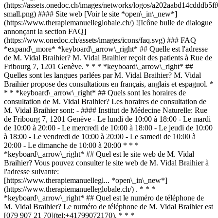
(https://assets.onedoc.ch/images/networks/logos/a202aabd14cddd
small.png) #### Site web [Voir le site *open\_in\_new*]
(https://www.therapiemanuelleglobale.ch/) ![Icône bulle de dialogue
annonçant la section FAQ]
(https://www.onedoc.ch/assets/images/icons/faq.svg) ### FAQ
*expand\_more* *keyboard\_arrow\_right* ## Quelle est l'adresse
de M. Vidal Braihier? M. Vidal Braihier reçoit des patients à Rue de
Fribourg 7, 1201 Genève. * * * *keyboard\_arrow\_right* ##
Quelles sont les langues parlées par M. Vidal Braihier? M. Vidal
Braihier propose des consultations en français, anglais et espagnol. *
* * *keyboard\_arrow\_right* ## Quels sont les horaires de
consultation de M. Vidal Braihier? Les horaires de consultation de
M. Vidal Braihier sont: - #### Institut de Médecine Naturelle: Rue
de Fribourg 7, 1201 Genève - Le lundi de 10:00 à 18:00 - Le mardi
de 10:00 à 20:00 - Le mercredi de 10:00 à 18:00 - Le jeudi de 10:00
à 18:00 - Le vendredi de 10:00 à 20:00 - Le samedi de 10:00 à
20:00 - Le dimanche de 10:00 à 20:00 * * *
*keyboard\_arrow\_right* ## Quel est le site web de M. Vidal
Braihier? Vous pouvez consulter le site web de M. Vidal Braihier à
l'adresse suivante:
[https://www.therapiemanuellegl... *open\_in\_new*]
(https://www.therapiemanuelleglobale.ch/) . * * *
*keyboard\_arrow\_right* ## Quel est le numéro de téléphone de
M. Vidal Braihier? Le numéro de téléphone de M. Vidal Braihier est
[079 907 21 70](tel:+41799072170). * * *