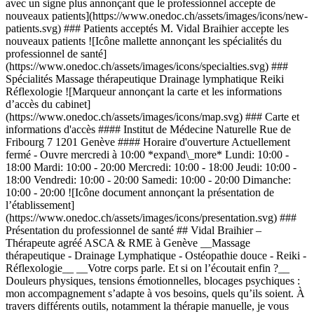
avec un signe plus annonçant que le professionnel accepte de
nouveaux patients](https://www.onedoc.ch/assets/images/icons/new-
patients.svg) ### Patients acceptés M. Vidal Braihier accepte les
nouveaux patients ![Icône mallette annonçant les spécialités du
professionnel de santé]
(https://www.onedoc.ch/assets/images/icons/specialties.svg) ###
Spécialités Massage thérapeutique Drainage lymphatique Reiki
Réflexologie ![Marqueur annonçant la carte et les informations
d’accès du cabinet]
(https://www.onedoc.ch/assets/images/icons/map.svg) ### Carte et
informations d'accès #### Institut de Médecine Naturelle Rue de
Fribourg 7 1201 Genève #### Horaire d'ouverture Actuellement
fermé - Ouvre mercredi à 10:00 *expand\_more* Lundi: 10:00 -
18:00 Mardi: 10:00 - 20:00 Mercredi: 10:00 - 18:00 Jeudi: 10:00 -
18:00 Vendredi: 10:00 - 20:00 Samedi: 10:00 - 20:00 Dimanche:
10:00 - 20:00 ![Icône document annonçant la présentation de
l’établissement]
(https://www.onedoc.ch/assets/images/icons/presentation.svg) ###
Présentation du professionnel de santé ## Vidal Braihier –
Thérapeute agréé ASCA & RME à Genève __Massage
thérapeutique - Drainage Lymphatique - Ostéopathie douce - Reiki -
Réflexologie__ __Votre corps parle. Et si on l’écoutait enfin ?__
Douleurs physiques, tensions émotionnelles, blocages psychiques :
mon accompagnement s’adapte à vos besoins, quels qu’ils soient. À
travers différents outils, notamment la thérapie manuelle, je vous