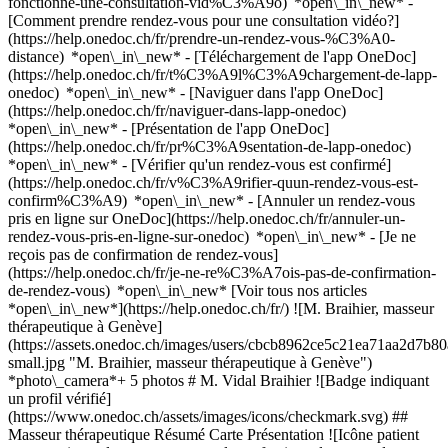
fonctionne-une-consultation-vid%C3%A9o) *open\_in\_new* -
[Comment prendre rendez-vous pour une consultation vidéo?]
(https://help.onedoc.ch/fr/prendre-un-rendez-vous-%C3%A0-
distance) *open\_in\_new*
- [Téléchargement de l'app OneDoc]
(https://help.onedoc.ch/fr/t%C3%A9l%C3%A9chargement-de-lapp-
onedoc) *open\_in\_new* - [Naviguer dans l'app OneDoc]
(https://help.onedoc.ch/fr/naviguer-dans-lapp-onedoc)
*open\_in\_new* - [Présentation de l'app OneDoc]
(https://help.onedoc.ch/fr/pr%C3%A9sentation-de-lapp-onedoc)
*open\_in\_new*
- [Vérifier qu'un rendez-vous est confirmé]
(https://help.onedoc.ch/fr/v%C3%A9rifier-quun-rendez-vous-est-
confirm%C3%A9) *open\_in\_new* - [Annuler un rendez-vous
pris en ligne sur OneDoc](https://help.onedoc.ch/fr/annuler-un-
rendez-vous-pris-en-ligne-sur-onedoc) *open\_in\_new* - [Je ne
reçois pas de confirmation de rendez-vous]
(https://help.onedoc.ch/fr/je-ne-re%C3%A7ois-pas-de-confirmation-
de-rendez-vous) *open\_in\_new* [Voir tous nos articles
*open\_in\_new*](https://help.onedoc.ch/fr/) ![M. Braihier, masseur
thérapeutique à Genève]
(https://assets.onedoc.ch/images/users/cbcb8962ce5c21ea71aa2d7
small.jpg "M. Braihier, masseur thérapeutique à Genève")
*photo\_camera*+ 5 photos # M. Vidal Braihier ![Badge indiquant
un profil vérifié]
(https://www.onedoc.ch/assets/images/icons/checkmark.svg) ##
Masseur thérapeutique Résumé Carte Présentation ![Icône patient