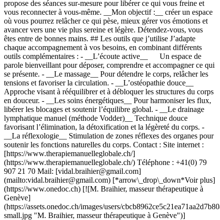
propose des séances sur-mesure pour libérer ce qui vous freine et
vous reconnecter à vous-même. __Mon objectif :__ créer un espace
où vous pourrez relâcher ce qui pèse, mieux gérer vos émotions et
avancer vers une vie plus sereine et légère. Détendez-vous, vous
êtes entre de bonnes mains. ## Les outils que j’utilise J’adapte
chaque accompagnement à vos besoins, en combinant différents
outils complémentaires : - __L’écoute active__ Un espace de
parole bienveillant pour déposer, comprendre et accompagner ce qui
se présente. - __Le massage__ Pour détendre le corps, relâcher les
tensions et favoriser la circulation. - __L’ostéopathie douce__
Approche visant à rééquilibrer et à débloquer les structures du corps
en douceur. - __Les soins énergétiques__ Pour harmoniser les flux,
libérer les blocages et soutenir l’équilibre global. - __Le drainage
lymphatique manuel (méthode Vodder)__ Technique douce
favorisant l’élimination, la détoxification et la légèreté du corps. -
__La réflexologie__ Stimulation de zones réflexes des organes pour
soutenir les fonctions naturelles du corps. Contact : Site internet :
[https://www.therapiemanuelleglobale.ch/]
(https://www.therapiemanuelleglobale.ch/) Téléphone : +41(0) 79
907 21 70 Mail: [vidal.braihier@gmail.com]
(mailto:vidal.braihier@gmail.com) [*arrow\_drop\_down*Voir plus]
(https://www.onedoc.ch) [![M. Braihier, masseur thérapeutique à
Genève]
(https://assets.onedoc.ch/images/users/cbcb8962ce5c21ea71aa2d7
small.jpg "M. Braihier, masseur thérapeutique à Genève")]