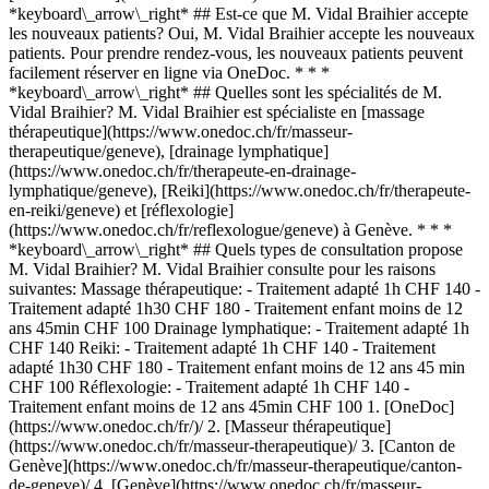
*keyboard\_arrow\_right* ## Est-ce que M. Vidal Braihier accepte
les nouveaux patients? Oui, M. Vidal Braihier accepte les nouveaux
patients. Pour prendre rendez-vous, les nouveaux patients peuvent
facilement réserver en ligne via OneDoc. * * *
*keyboard\_arrow\_right* ## Quelles sont les spécialités de M.
Vidal Braihier? M. Vidal Braihier est spécialiste en [massage
thérapeutique](https://www.onedoc.ch/fr/masseur-
therapeutique/geneve), [drainage lymphatique]
(https://www.onedoc.ch/fr/therapeute-en-drainage-
lymphatique/geneve), [Reiki](https://www.onedoc.ch/fr/therapeute-
en-reiki/geneve) et [réflexologie]
(https://www.onedoc.ch/fr/reflexologue/geneve) à Genève. * * *
*keyboard\_arrow\_right* ## Quels types de consultation propose
M. Vidal Braihier? M. Vidal Braihier consulte pour les raisons
suivantes: Massage thérapeutique: - Traitement adapté 1h CHF 140 -
Traitement adapté 1h30 CHF 180 - Traitement enfant moins de 12
ans 45min CHF 100 Drainage lymphatique: - Traitement adapté 1h
CHF 140 Reiki: - Traitement adapté 1h CHF 140 - Traitement
adapté 1h30 CHF 180 - Traitement enfant moins de 12 ans 45 min
CHF 100 Réflexologie: - Traitement adapté 1h CHF 140 -
Traitement enfant moins de 12 ans 45min CHF 100
1. [OneDoc](https://www.onedoc.ch/fr/)/ 2. [Masseur thérapeutique](https://www.onedoc.ch/fr/masseur-therapeutique)/ 3. [Canton de Genève](https://www.onedoc.ch/fr/masseur-therapeutique/canton-de-geneve)/ 4. [Genève](https://www.onedoc.ch/fr/masseur-therapeutique/geneve)/ 5. M. Vidal Braihier ### Prenez RDV avec M. Vidal Braihier Renseignez les informations suivantes 1 Spécialité Sélectionnez une spécialité * * * *touch\_app* Choisissez un créneau horaire *chevron\_left* mar. 04 août *chevron\_right* Voir plus de rendez-vous Créneau horaire Prendre rendez-vous ### Téléchargez l'app OneDoc Prenez rendez-vous en ligne chez un médecin, un dentiste ou un thérapeute proche de vous en Suisse. L'application OneDoc vous permet de gérer tous vos rendez-vous médicaux depuis votre natel, n'importe où et n'importe quand. ![Code QR redirigeant vers l’App Store ou Google Play pour télécharger l’app OneDoc Patients](https://www.onedoc.ch/assets/images/download-app-qr.jpeg) Scannez le QR code pour télécharger l’application [![Téléchargez notre application sur l'App Store!](https://www.onedoc.ch/assets/images/app-store-badge-fr.svg)](https://apps.apple.com/ch/app/onedoc/id1592376413?l=fr)[![Téléchargez notre application sur le Google Play Store!](https://www.onedoc.ch/assets/images/google-play-badge-fr.png)](https://play.google.com/store/apps/details?id=ch.onedoc.patient&hl=fr-CH) *keyboard\_arrow\_right* ## Spécialités associées [Masseur thérapeutique à Genève](https://www.onedoc.ch/fr/masseur-therapeutique/geneve)[Masseur thérapeutique à Carouge](https://www.onedoc.ch/fr/masseur-therapeutique/carouge)[Masseur thérapeutique à Nyon](https://www.onedoc.ch/fr/masseur-therapeutique/nyon)[Masseur thérapeutique à Rolle](https://www.onedoc.ch/fr/masseur-therapeutique/rolle)[Masseur thérapeutique à Onex](https://www.onedoc.ch/fr/masseur-therapeutique/onex)[Masseur thérapeutique à Mies](https://www.onedoc.ch/fr/masseur-therapeutique/mies)[Masseur thérapeutique à Gland](https://www.onedoc.ch/fr/masseur-therapeutique/gland)[Masseur thérapeutique à Lancy](https://www.onedoc.ch/fr/masseur-therapeutique/lancy)[Masseur thérapeutique à Morges](https://www.onedoc.ch/fr/masseur-therapeutique/morges)[Masseur thérapeutique à Plan-les-Ouates](https://www.onedoc.ch/fr/masseur-therapeutique/plan-les-ouates)[Masseur thérapeutique à Meyrin](https://www.onedoc.ch/fr/masseur-therapeutique/meyrin)[Masseur thérapeutique à Préverenges](https://www.onedoc.ch/fr/masseur-therapeutique/preverenges)[Masseur thérapeutique à Chêne-Bourg](https://www.onedoc.ch/fr/masseur-therapeutique/chene-bourg)[Masseur thérapeutique à Vernier](https://www.onedoc.ch/fr/masseur-therapeutique/vernier)[Masseur thérapeutique à Versoix](https://www.onedoc.ch/fr/masseur-therapeutique/versoix)[Masseur thérapeutique à Hautemorges](https://www.onedoc.ch/fr/masseur-therapeutique/hautemorges)[Masseur thérapeutique à Le Chenit](https://www.onedoc.ch/fr/masseur-therapeutique/le-chenit)[Masseur thérapeutique à Le Lieu](https://www.onedoc.ch/fr/masseur-therapeutique/le-lieu)[Masseur thérapeutique à Lonay](https://www.onedoc.ch/fr/masseur-therapeutique/lonay)[Masseur thérapeutique à Montricher](https://www.onedoc.ch/fr/masseur-therapeutique/montricher)[Masseur thérapeutique à Renens](https://www.onedoc.ch/fr/masseur-therapeutique/renens) *keyboard\_arrow\_right* ## Recherches fréquentes [Physiothérapeute à Genève](https://www.onedoc.ch/fr/physiotherapeute/geneve)[Psychologue à Genève](https://www.onedoc.ch/fr/psychologue/geneve)[Médecin généraliste à Genève](https://www.onedoc.ch/fr/medecin-generaliste/geneve)[Thérapeute en drainage lymphatique à Genève](https://www.onedoc.ch/fr/therapeute-en-drainage-lymphatique/geneve)[Masseur classique à Genève](https://www.onedoc.ch/fr/masseur-classique/geneve)[Spécialiste en médecine interne générale à Genève](https://www.onedoc.ch/fr/specialiste-en-medecine-interne-generale/geneve)[Réflexologue à Genève](https://www.onedoc.ch/fr/reflexologue/geneve)[Médecin-dentiste à Genève](https://www.onedoc.ch/fr/medecin-dentiste/geneve)[Acupuncteur à Genève](https://www.onedoc.ch/fr/acupuncteur/geneve)[Spécialiste en Médecine Traditionnelle Chinoise (MTC) à Genève](https://www.onedoc.ch/fr/specialiste-en-medecine-traditionnelle-chinoise-mtc/geneve)[Physiothérapeute du sport à Genève](https://www.onedoc.ch/fr/physiotherapeute-du-sport/geneve)[Masseur thérapeutique à Genève](https://www.onedoc.ch/fr/masseur-therapeutique/geneve)[Psychothérapeute à Genève](https://www.onedoc.ch/fr/psychotherapeute/geneve)[Gynécologue obstétricien à Genève](https://www.onedoc.ch/fr/gynecologue-obstetricien/geneve)[Ostéopathe à Genève](https://www.onedoc.ch/fr/osteopathe/geneve)[Thérapeute en nutrition MCO à Genève](https://www.onedoc.ch/fr/therapeute-en-nutrition-mco/geneve)[Ophtalmologue à Genève](https://www.onedoc.ch/fr/ophtalmologue/geneve)[Pédiatre à Genève](https://www.onedoc.ch/fr/pediatre/geneve)[Thérapeute en nutrition à Genève](https://www.onedoc.ch/fr/therapeute-en-nutrition/geneve)[Thérapeute en hypnose à Genève](https://www.onedoc.ch/fr/therapeute-en-hypnose/geneve)[Spécialiste en médecine esthétique à Genève](https://www.onedoc.ch/fr/specialiste-en-medecine-esthetique/geneve) *keyboard\_arrow\_right* ## Annuaire des professionnels de santé suisses [Liste des praticiens](https://www.onedoc.ch/fr/annuaire) [A](https://www.onedoc.ch/fr/annuaire/A) [B](https://www.onedoc.ch/fr/annuaire/B) [C](https://www.onedoc.ch/fr/annuaire/C) [D](https://www.onedoc.ch/fr/annuaire/D) [E](https://www.onedoc.ch/fr/annuaire/E) [F](https://www.onedoc.ch/fr/annuaire/F) [G](https://www.onedoc.ch/fr/annuaire/G) [H](https://www.onedoc.ch/fr/annuaire/H) [I](https://www.onedoc.ch/fr/annuaire/I) [J](https://www.onedoc.ch/fr/annuaire/J) [K](https://www.onedoc.ch/fr/annuaire/K) [L](https://www.onedoc.ch/fr/annuaire/L) [M](https://www.onedoc.ch/fr/annuaire/M) [N](https://www.onedoc.ch/fr/annuaire/N) [O](https://www.onedoc.ch/fr/annuaire/O) [P](https://www.onedoc.ch/fr/annuaire/P) [Q](https://www.onedoc.ch/fr/annuaire/Q) [R](https://www.onedoc.ch/fr/annuaire/R) [S](https://www.onedoc.ch/fr/annuaire/S) [T](https://www.onedoc.ch/fr/annuaire/T) [U](https://www.onedoc.ch/fr/annuaire/U) [V](https://www.onedoc.ch/fr/annuaire/V) [W](https://www.onedoc.ch/fr/annuaire/W) [X](https://www.onedoc.ch/fr/annuaire/X) [Y](https://www.onedoc.ch/fr/annuaire/Y) [Z](https://www.onedoc.ch/fr/annuaire/Z) ## OneDoc [Pour les professionnels de santé](https://info.onedoc.ch/fr/) [À propos de nous](https://info.onedoc.ch/fr/raison-d-etre/) [Presse](https://info.onedoc.ch/fr/presse/) [Carrières](https://career.onedoc.ch/fr) [Centre de confidentialité](https://privacy.onedoc.ch/fr/) [Gestion des cookies](javascript:Didomi.preferences.show%28%29) [Centre d'aide](https://help.onedoc.ch/fr/) ## Langues [Deutsch](https://www.onedoc.ch/de/masseur-therapeutische-massage/genf/pcv9c/vidal-braihier) [Français](https://www.onedoc.ch/fr/masseur-therapeutique/geneve/pcv9c/vidal-braihier) [Italiano](https://www.onedoc.ch/it/massaggiatore-terapeutico/ginevra/pcv9c/vidal-braihier) [English](https://www.onedoc.ch/en/therapeutic-massage-therapist/geneva/pcv9c/vidal-braihier) ## Spécialités associées [Massage thérapeutique à Genève](https://www.onedoc.ch/fr/masseur-therapeutique/geneve) [Massage thérapeutique à Carouge](https://www.onedoc.ch/fr/masseur-therapeutique/carouge) [Massage thérapeutique à Nyon](https://www.onedoc.ch/fr/masseur-therapeutique/nyon) [Massage thérapeutique à Rolle](https://www.onedoc.ch/fr/masseur-therapeutique/rolle) [Massage thérapeutique à Onex](https://www.onedoc.ch/fr/masseur-therapeutique/onex) [Massage thérapeutique à Mies](https://www.onedoc.ch/fr/masseur-therapeutique/mies) [Massage thérapeutique à Gland](https://www.onedoc.ch/fr/masseur-therapeutique/gland) [Massage thérapeutique à Lancy](https://www.onedoc.ch/fr/masseur-therapeutique/lancy) [Massage thérapeutique à Morges](https://www.onedoc.ch/fr/masseur-therapeutique/morges) [Massage thérapeutique à Plan-les-Ouates](https://www.onedoc.ch/fr/masseur-therapeutique/plan-les-ouates) [Massage thérapeutique à Meyrin](https://www.onedoc.ch/fr/masseur-therapeutique/meyrin) [Massage thérapeutique à Préverenges](https://www.onedoc.ch/fr/masseur-therapeutique/preverenges) [Massage thérapeutique à Chêne-Bourg](https://www.onedoc.ch/fr/masseur-therapeutique/chene-bourg) [Massage thérapeutique à Vernier](https://www.onedoc.ch/fr/masseur-therapeutique/vernier) [Massage thérapeutique à Versoix](https://www.onedoc.ch/fr/masseur-therapeutique/versoix) [Massage thérapeutique à Hautemorges](https://www.onedoc.ch/fr/masseur-therapeutique/hautemorges) [Massage thérapeutique à Le Chenit](https://www.onedoc.ch/fr/masseur-therapeutique/le-chenit) [Massage thérapeutique à Le Lieu](https://www.onedoc.ch/fr/masseur-therapeutique/le-lieu) [Massage thérapeutique à Lonay](https://www.onedoc.ch/fr/masseur-therapeutique/lonay) [Massage thérapeutique à Montricher](https://www.onedoc.ch/fr/masseur-therapeutique/montricher) [Massage thérapeutique à Renens](https://www.onedoc.ch/fr/masseur-therapeutique/renens) ## Recherches fréquentes [Physiothérapeute à Genève](https://www.onedoc.ch/fr/physiotherapeute/geneve) [Psychologue à Genève](https://www.onedoc.ch/fr/psychologue/geneve) [Médecin généraliste à Genève](https://www.onedoc.ch/fr/medecin-generaliste/geneve) [Thérapeute en drainage lymphatique à Genève](https://www.onedoc.ch/fr/therapeute-en-drainage-lymphatique/geneve) [Massage classique à Genève](https://www.onedoc.ch/fr/masseur-classique/geneve) [Spécialiste en médecine interne générale à Genève](https://www.onedoc.ch/fr/specialiste-en-medecine-interne-generale/geneve) [Réflexologue à Genève](https://www.onedoc.ch/fr/reflexologue/geneve) [Médecin-dentiste à Genève](https://www.onedoc.ch/fr/medecin-dentiste/geneve) [Acupuncture à Genève](https://www.onedoc.ch/fr/acupuncteur/geneve) [Spécialiste