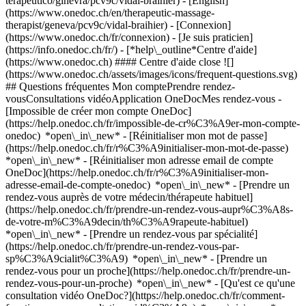
terapeutico/ginevra/pcv9c/vidal-braihier) - [English]
(https://www.onedoc.ch/en/therapeutic-massage-
therapist/geneva/pcv9c/vidal-braihier)
- [Connexion]
(https://www.onedoc.ch/fr/connexion) - [Je suis praticien]
(https://info.onedoc.ch/fr/)
- [*help\_outline*Centre d'aide]
(https://www.onedoc.ch) #### Centre d'aide close ![]
(https://www.onedoc.ch/assets/images/icons/frequent-questions.svg)
## Questions fréquentes Mon comptePrendre rendez-
vousConsultations vidéoApplication OneDocMes rendez-vous -
[Impossible de créer mon compte OneDoc]
(https://help.onedoc.ch/fr/impossible-de-cr%C3%A9er-mon-compte-
onedoc) *open\_in\_new* - [Réinitialiser mon mot de passe]
(https://help.onedoc.ch/fr/r%C3%A9initialiser-mon-mot-de-passe)
*open\_in\_new* - [Réinitialiser mon adresse email de compte
OneDoc](https://help.onedoc.ch/fr/r%C3%A9initialiser-mon-
adresse-email-de-compte-onedoc) *open\_in\_new*
- [Prendre un
rendez-vous auprès de votre médecin/thérapeute habituel]
(https://help.onedoc.ch/fr/prendre-un-rendez-vous-aupr%C3%A8s-
de-votre-m%C3%A9decin/th%C3%A9rapeute-habituel)
*open\_in\_new* - [Prendre un rendez-vous par spécialité]
(https://help.onedoc.ch/fr/prendre-un-rendez-vous-par-
sp%C3%A9cialit%C3%A9) *open\_in\_new* - [Prendre un
rendez-vous pour un proche](https://help.onedoc.ch/fr/prendre-un-
rendez-vous-pour-un-proche) *open\_in\_new*
- [Qu'est ce qu'une
consultation vidéo OneDoc?](https://help.onedoc.ch/fr/comment-