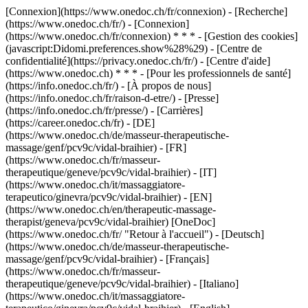
[Connexion](https://www.onedoc.ch/fr/connexion) - [Recherche]
(https://www.onedoc.ch/fr/) - [Connexion]
(https://www.onedoc.ch/fr/connexion) * * * - [Gestion des cookies]
(javascript:Didomi.preferences.show%28%29) - [Centre de
confidentialité](https://privacy.onedoc.ch/fr/) - [Centre d'aide]
(https://www.onedoc.ch) * * * - [Pour les professionnels de santé]
(https://info.onedoc.ch/fr/) - [À propos de nous]
(https://info.onedoc.ch/fr/raison-d-etre/) - [Presse]
(https://info.onedoc.ch/fr/presse/) - [Carrières]
(https://career.onedoc.ch/fr)
- [DE]
(https://www.onedoc.ch/de/masseur-therapeutische-
massage/genf/pcv9c/vidal-braihier) - [FR]
(https://www.onedoc.ch/fr/masseur-
therapeutique/geneve/pcv9c/vidal-braihier) - [IT]
(https://www.onedoc.ch/it/massaggiatore-
terapeutico/ginevra/pcv9c/vidal-braihier) - [EN]
(https://www.onedoc.ch/en/therapeutic-massage-
therapist/geneva/pcv9c/vidal-braihier) [OneDoc]
(https://www.onedoc.ch/fr/ "Retour à l'accueil") - [Deutsch]
(https://www.onedoc.ch/de/masseur-therapeutische-
massage/genf/pcv9c/vidal-braihier) - [Français]
(https://www.onedoc.ch/fr/masseur-
therapeutique/geneve/pcv9c/vidal-braihier) - [Italiano]
(https://www.onedoc.ch/it/massaggiatore-