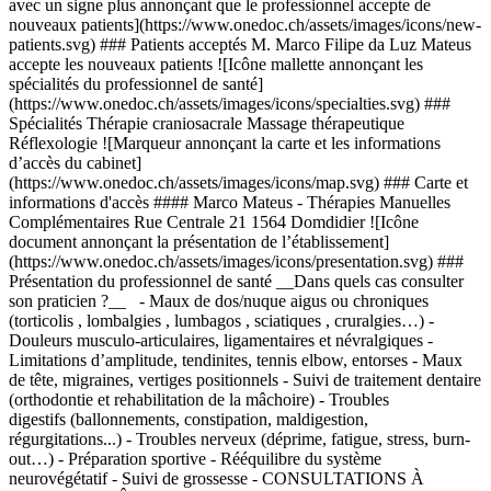
avec un signe plus annonçant que le professionnel accepte de
nouveaux patients](https://www.onedoc.ch/assets/images/icons/new-
patients.svg) ### Patients acceptés M. Marco Filipe da Luz Mateus
accepte les nouveaux patients ![Icône mallette annonçant les
spécialités du professionnel de santé]
(https://www.onedoc.ch/assets/images/icons/specialties.svg) ###
Spécialités Thérapie craniosacrale Massage thérapeutique
Réflexologie ![Marqueur annonçant la carte et les informations
d’accès du cabinet]
(https://www.onedoc.ch/assets/images/icons/map.svg) ### Carte et
informations d'accès #### Marco Mateus - Thérapies Manuelles
Complémentaires Rue Centrale 21 1564 Domdidier ![Icône
document annonçant la présentation de l’établissement]
(https://www.onedoc.ch/assets/images/icons/presentation.svg) ###
Présentation du professionnel de santé __Dans quels cas consulter
son praticien ?__ - Maux de dos/nuque aigus ou chroniques
(torticolis , lombalgies , lumbagos , sciatiques , cruralgies…) -
Douleurs musculo-articulaires, ligamentaires et névralgiques -
Limitations d’amplitude, tendinites, tennis elbow, entorses - Maux
de tête, migraines, vertiges positionnels - Suivi de traitement dentaire
(orthodontie et rehabilitation de la mâchoire) - Troubles
digestifs (ballonnements, constipation, maldigestion,
régurgitations...) - Troubles nerveux (déprime, fatigue, stress, burn-
out…) - Préparation sportive - Rééquilibre du système
neurovégétatif - Suivi de grossesse
- CONSULTATIONS À