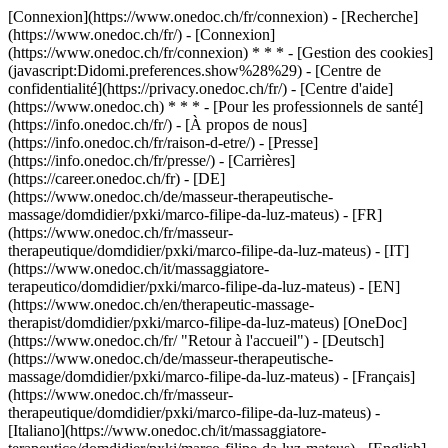
[Connexion](https://www.onedoc.ch/fr/connexion) - [Recherche]
(https://www.onedoc.ch/fr/) - [Connexion]
(https://www.onedoc.ch/fr/connexion) * * * - [Gestion des cookies]
(javascript:Didomi.preferences.show%28%29) - [Centre de
confidentialité](https://privacy.onedoc.ch/fr/) - [Centre d'aide]
(https://www.onedoc.ch) * * * - [Pour les professionnels de santé]
(https://info.onedoc.ch/fr/) - [À propos de nous]
(https://info.onedoc.ch/fr/raison-d-etre/) - [Presse]
(https://info.onedoc.ch/fr/presse/) - [Carrières]
(https://career.onedoc.ch/fr)
- [DE]
(https://www.onedoc.ch/de/masseur-therapeutische-
massage/domdidier/pxki/marco-filipe-da-luz-mateus) - [FR]
(https://www.onedoc.ch/fr/masseur-
therapeutique/domdidier/pxki/marco-filipe-da-luz-mateus) - [IT]
(https://www.onedoc.ch/it/massaggiatore-
terapeutico/domdidier/pxki/marco-filipe-da-luz-mateus) - [EN]
(https://www.onedoc.ch/en/therapeutic-massage-
therapist/domdidier/pxki/marco-filipe-da-luz-mateus) [OneDoc]
(https://www.onedoc.ch/fr/ "Retour à l'accueil") - [Deutsch]
(https://www.onedoc.ch/de/masseur-therapeutische-
massage/domdidier/pxki/marco-filipe-da-luz-mateus) - [Français]
(https://www.onedoc.ch/fr/masseur-
therapeutique/domdidier/pxki/marco-filipe-da-luz-mateus) -
[Italiano](https://www.onedoc.ch/it/massaggiatore-