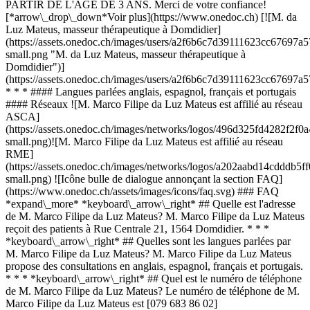
PARTIR DE L'ÂGE DE 3 ANS. Merci de votre confiance!
[*arrow\_drop\_down*Voir plus](https://www.onedoc.ch) [![M. da
Luz Mateus, masseur thérapeutique à Domdidier]
(https://assets.onedoc.ch/images/users/a2f6b6c7d39111623cc6769
small.png "M. da Luz Mateus, masseur thérapeutique à
Domdidier")]
(https://assets.onedoc.ch/images/users/a2f6b6c7d39111623cc6769
* * * #### Langues parlées anglais, espagnol, français et portugais
#### Réseaux ![M. Marco Filipe da Luz Mateus est affilié au réseau
ASCA]
(https://assets.onedoc.ch/images/networks/logos/496d325fd4282f
small.png)![M. Marco Filipe da Luz Mateus est affilié au réseau
RME]
(https://assets.onedoc.ch/images/networks/logos/a202aabd14cddd
small.png) ![Icône bulle de dialogue annonçant la section FAQ]
(https://www.onedoc.ch/assets/images/icons/faq.svg) ### FAQ
*expand\_more* *keyboard\_arrow\_right* ## Quelle est l'adresse
de M. Marco Filipe da Luz Mateus? M. Marco Filipe da Luz Mateus
reçoit des patients à Rue Centrale 21, 1564 Domdidier. * * *
*keyboard\_arrow\_right* ## Quelles sont les langues parlées par
M. Marco Filipe da Luz Mateus? M. Marco Filipe da Luz Mateus
propose des consultations en anglais, espagnol, français et portugais.
* * * *keyboard\_arrow\_right* ## Quel est le numéro de téléphone
de M. Marco Filipe da Luz Mateus? Le numéro de téléphone de M.
Marco Filipe da Luz Mateus est [079 683 86 02]