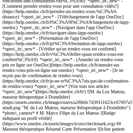
fonctionne-une-consultation-vid%C3%A9o) *open\_in\_new* -
[Comment prendre rendez-vous pour une consultation vidéo?]
(https://help.onedoc.ch/fr/prendre-un-rendez-vous-%C3%A0-
distance) *open\_in\_new*
- [Téléchargement de l'app OneDoc]
(https://help.onedoc.ch/fr/t%C3%A9l%C3%A9chargement-de-lapp-
onedoc) *open\_in\_new* - [Naviguer dans l'app OneDoc]
(https://help.onedoc.ch/fr/naviguer-dans-lapp-onedoc)
*open\_in\_new* - [Présentation de l'app OneDoc]
(https://help.onedoc.ch/fr/pr%C3%A9sentation-de-lapp-onedoc)
*open\_in\_new*
- [Vérifier qu'un rendez-vous est confirmé]
(https://help.onedoc.ch/fr/v%C3%A9rifier-quun-rendez-vous-est-
confirm%C3%A9) *open\_in\_new* - [Annuler un rendez-vous
pris en ligne sur OneDoc](https://help.onedoc.ch/fr/annuler-un-
rendez-vous-pris-en-ligne-sur-onedoc) *open\_in\_new* - [Je ne
reçois pas de confirmation de rendez-vous]
(https://help.onedoc.ch/fr/je-ne-re%C3%A7ois-pas-de-confirmation-
de-rendez-vous) *open\_in\_new* [Voir tous nos articles
*open\_in\_new*](https://help.onedoc.ch/fr/) ![M. da Luz Mateus,
masseur thérapeutique à Domdidier]
(https://assets.onedoc.ch/images/users/a2f6b6c7d39111623cc6769
small.png "M. da Luz Mateus, masseur thérapeutique à Domdidier")
*photo\_camera* # M. Marco Filipe da Luz Mateus ![Badge
indiquant un profil vérifié]
(https://www.onedoc.ch/assets/images/icons/checkmark.svg) ##
Masseur thérapeutique Résumé Carte Présentation ![Icône patient