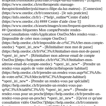
terapeutico/domdidier/pxki/marco-filipe-da-luz-mateus) - [English]
(https://www.onedoc.ch/en/therapeutic-massage-
therapist/domdidier/pxki/marco-filipe-da-luz-mateus)
- [Connexion]
(https://www.onedoc.ch/fr/connexion) - [Je suis praticien]
(https://info.onedoc.ch/fr/)
- [*help\_outline*Centre d'aide]
(https://www.onedoc.ch) #### Centre d'aide close ![]
(https://www.onedoc.ch/assets/images/icons/frequent-questions.svg)
## Questions fréquentes Mon comptePrendre rendez-
vousConsultations vidéoApplication OneDocMes rendez-vous -
[Impossible de créer mon compte OneDoc]
(https://help.onedoc.ch/fr/impossible-de-cr%C3%A9er-mon-compte-
onedoc) *open\_in\_new* - [Réinitialiser mon mot de passe]
(https://help.onedoc.ch/fr/r%C3%A9initialiser-mon-mot-de-passe)
*open\_in\_new* - [Réinitialiser mon adresse email de compte
OneDoc](https://help.onedoc.ch/fr/r%C3%A9initialiser-mon-
adresse-email-de-compte-onedoc) *open\_in\_new*
- [Prendre un
rendez-vous auprès de votre médecin/thérapeute habituel]
(https://help.onedoc.ch/fr/prendre-un-rendez-vous-aupr%C3%A8s-
de-votre-m%C3%A9decin/th%C3%A9rapeute-habituel)
*open\_in\_new* - [Prendre un rendez-vous par spécialité]
(https://help.onedoc.ch/fr/prendre-un-rendez-vous-par-
sp%C3%A9cialit%C3%A9) *open\_in\_new* - [Prendre un
rendez-vous pour un proche](https://help.onedoc.ch/fr/prendre-un-
rendez-vous-pour-un-proche) *open\_in\_new*
- [Qu'est ce qu'une
consultation vidéo OneDoc?](https://help.onedoc.ch/fr/comment-