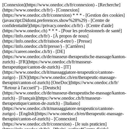
[Connexion](https://www.onedoc.ch/fr/connexion) - [Recherche]
(https://www.onedoc.ch/fr/) - [Connexion]
(https://www.onedoc.ch/fr/connexion) * * * - [Gestion des cookies]
(javascript:Didomi.preferences.show%28%29) - [Centre de
confidentialité](https://privacy.onedoc.ch/fr/) - [Centre d'aide]
(https://www.onedoc.ch) * * * - [Pour les professionnels de santé]
(https://info.onedoc.ch/fr/) - [À propos de nous]
(https://info.onedoc.ch/fr/raison-d-etre/) - [Presse]
(https://info.onedoc.ch/fr/presse/) - [Carrières]
(https://career.onedoc.ch/fr)
- [DE]
(https://www.onedoc.ch/de/masseur-therapeutische-massage/kanton-
zurich) - [FR](https://www.onedoc.ch/fr/masseur-
therapeutique/canton-de-zurich) - [IT]
(https://www.onedoc.ch/it/massaggiatore-terapeutico/cantone-
zurigo) - [EN](https://www.onedoc.ch/en/therapeutic-massage-
therapist/canton-of-zurich) [OneDoc](https://www.onedoc.ch/fr/
"Retour à l'accueil") - [Deutsch]
(https://www.onedoc.ch/de/masseur-therapeutische-massage/kanton-
zurich) - [Français](https://www.onedoc.ch/fr/masseur-
therapeutique/canton-de-zurich) - [Italiano]
(https://www.onedoc.ch/it/massaggiatore-terapeutico/cantone-
zurigo) - [English](https://www.onedoc.ch/en/therapeutic-massage-
therapist/canton-of-zurich)
- [Connexion]
(https://www.onedoc.ch/fr/connexion) - [Je suis praticien]