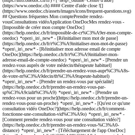
(https://info.onedoc.ch/fr/)
- [*help\_outline*Centre d'aide]
(https://www.onedoc.ch) #### Centre d'aide close ![]
(https://www.onedoc.ch/assets/images/icons/frequent-questions.svg)
## Questions fréquentes Mon comptePrendre rendez-
vousConsultations vidéoApplication OneDocMes rendez-vous -
[Impossible de créer mon compte OneDoc]
(https://help.onedoc.ch/fr/impossible-de-cr%C3%A9er-mon-compte-
onedoc) *open\_in\_new* - [Réinitialiser mon mot de passe]
(https://help.onedoc.ch/fr/r%C3%A9initialiser-mon-mot-de-passe)
*open\_in\_new* - [Réinitialiser mon adresse email de compte
OneDoc](https://help.onedoc.ch/fr/r%C3%A9initialiser-mon-
adresse-email-de-compte-onedoc) *open\_in\_new*
- [Prendre un
rendez-vous auprès de votre médecin/thérapeute habituel]
(https://help.onedoc.ch/fr/prendre-un-rendez-vous-aupr%C3%A8s-
de-votre-m%C3%A9decin/th%C3%A9rapeute-habituel)
*open\_in\_new* - [Prendre un rendez-vous par spécialité]
(https://help.onedoc.ch/fr/prendre-un-rendez-vous-par-
sp%C3%A9cialit%C3%A9) *open\_in\_new* - [Prendre un
rendez-vous pour un proche](https://help.onedoc.ch/fr/prendre-un-
rendez-vous-pour-un-proche) *open\_in\_new*
- [Qu'est ce qu'une
consultation vidéo OneDoc?](https://help.onedoc.ch/fr/comment-
fonctionne-une-consultation-vid%C3%A9o) *open\_in\_new* -
[Comment prendre rendez-vous pour une consultation vidéo?]
(https://help.onedoc.ch/fr/prendre-un-rendez-vous-%C3%A0-
distance) *open\_in\_new*
- [Téléchargement de l'app OneDoc]