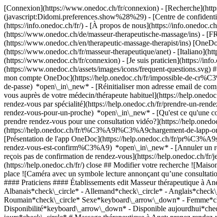
[Connexion](https://www.onedoc.ch/fr/connexion) - [Recherche](https
(javascript:Didomi.preferences.show%28%29) - [Centre de confidentiali
(https://info.onedoc.ch/fr/) - [À propos de nous](https://info.onedoc.ch/
(https://www.onedoc.ch/de/masseur-therapeutische-massage/ins) - [FR]
(https://www.onedoc.ch/en/therapeutic-massage-therapist/ins) [OneDoc
(https://www.onedoc.ch/fr/masseur-therapeutique/anet) - [Italiano](ht
(https://www.onedoc.ch/fr/connexion) - [Je suis praticien](https://info
(https://www.onedoc.ch/assets/images/icons/frequent-questions.svg
mon compte OneDoc](https://help.onedoc.ch/fr/impossible-de-cr%C3
de-passe) *open\_in\_new* - [Réinitialiser mon adresse email de c
vous auprès de votre médecin/thérapeute habituel](https://help.
rendez-vous par spécialité](https://help.onedoc.ch/fr/prendre-un-r
rendez-vous-pour-un-proche) *open\_in\_new*
- [Qu'est ce qu'une
prendre rendez-vous pour une consultation vidéo?](https://help.on
(https://help.onedoc.ch/fr/t%C3%A9l%C3%A9chargement-de-lapp-oned
[Présentation de l'app OneDoc](https://help.onedoc.ch/fr/pr%C3%A