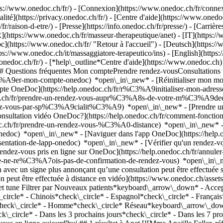
://www.onedoc.ch/fr/) - [Connexion](https://www.onedoc.ch/fr/connexi
té](https://privacy.onedoc.ch/fr/) - [Centre d'aide](https://www.onedoc.
fr/raison-d-etre/) - [Presse](https://info.onedoc.ch/fr/presse/) - [Carrière
(https://www.onedoc.ch/fr/masseur-therapeutique/anet) - [IT](https://
](https://www.onedoc.ch/fr/ "Retour à l'accueil") - [Deutsch](https:/
tps://www.onedoc.ch/it/massaggiatore-terapeutico/ins) - [English](http
.onedoc.ch/fr/)
- [*help\_outline*Centre d'aide](https://www.onedoc.ch) 
) ## Questions fréquentes Mon comptePrendre rendez-vousConsultation
%A9er-mon-compte-onedoc) *open\_in\_new* - [Réinitialiser mon mot 
ompte OneDoc](https://help.onedoc.ch/fr/r%C3%A9initialiser-mon-adr
onedoc.ch/fr/prendre-un-rendez-vous-aupr%C3%A8s-de-votre-m%C3%A9d
endez-vous-par-sp%C3%A9cialit%C3%A9) *open\_in\_new* - [Prendre un 
 consultation vidéo OneDoc?](https://help.onedoc.ch/fr/comment-fon
edoc.ch/fr/prendre-un-rendez-vous-%C3%A0-distance) *open\_in\_new*
oc) *open\_in\_new* - [Naviguer dans l'app OneDoc](https://help.o
9sentation-de-lapp-onedoc) *open\_in\_new*
- [Vérifier qu'un rendez-vous est confirmé](https://help.onedoc.ch/fr/v%C3%A9rifier-quun-rendez-vous-est-confirm%C3%A9) *open\_in\_new* - [Annuler un rendez-vous pris en ligne sur OneDoc](https://help.onedoc.ch/fr/annuler-un-rendez-vous-pris-en-ligne-sur-onedoc) *open\_in\_new* - [Je ne reçois pas de confirmation de rendez-vous](https://help.onedoc.ch/fr/je-ne-re%C3%A7ois-pas-de-confirmation-de-rendez-vous) *open\_in\_new* [Voir tous nos articles *open\_in\_new*](https://help.onedoc.ch/fr/) close ## Modifier votre recherche ![Maison avec un signe plus annonçant qu’une consultation peut être effectuée sur place](https://www.onedoc.ch/assets/images/icons/on-site.svg) Sur place ![Caméra avec un symbole lecture annonçant qu’une consultation peut être effectuée à distance en vidéo](https://www.onedoc.ch/assets/images/icons/remote.svg) À distance Rechercher #### Spécialités #### Praticiens #### Établissements edit Masseur thérapeutique à Anet tune Filtrer par Nouveaux patients*keyboard\_arrow\_down* - Acceptés*check\_circle* Langue parlée*keyboard\_arrow\_down* - Albanais*check\_circle* - Allemand*check\_circle* - Anglais*check\_circle* - Chinois*check\_circle* - Espagnol*check\_circle* - Français*check\_circle* - Italien*check\_circle* - Portugais*check\_circle* - Roumain*check\_circle* Sexe*keyboard\_arrow\_down* - Femme*check\_circle* - Homme*check\_circle* Réseau*keyboard\_arrow\_down* - ASCA*check\_circle* - RME*check\_circle* Disponibilité*keyboard\_arrow\_down* - Disponible aujourdhui*check\_circle* - Dans les 3 prochains jours*check\_circle* - Dans les 7 prochains jours*check\_circle* - Dans les 14 prochains jours*check\_circle* # Massage thérapeutique à Anet: prenez rendez-vous en ligne aujourd'hui ## 1 résultat à Anet [![Mme Anaëlle Feller, réflexologue à Anet](https://assets.onedoc.ch/images/users/f5438d62ca3cda90fb31f45677e184c40d8226780c338cfdf51e774c013225c6-small.jpg "Mme Anaëlle Feller, réflexologue à Anet")](https://www.onedoc.ch/fr/reflexologue/anet/pckmg/anaelle-feller) ### [Mme Anaëlle Feller](https://www.onedoc.ch/fr/reflexologue/anet/pckmg/anaelle-feller) ![Badge indiquant un profil vérifié](https://www.onedoc.ch/assets/images/icons/checkmark.svg) [Réflexologue](https://www.onedoc.ch/fr/reflexologue/anet), Masseuse thérapeutique taksu Ins Erlachstrasse 2 3232 Anet ![Mme Anaëlle Feller est affiliée au réseau ASCA](https://assets.onedoc.ch/images/networks/logos/496d325fd4282f2f0a46197dd629fd16fcd2d324839e441a2a65aaa74df08a15-small.png)![Mme Anaëlle Feller est affiliée au réseau RME](https://assets.onedoc.ch/images/networks/logos/a202aabd14cdddb5ff03205af2481fb805645ff903773c55a6c572d22f23762e-small.png) ![Icône patient avec un signe plus annonçant que le professionnel accepte de nouveaux patients](https://www.onedoc.ch/assets/images/icons/new-patients.svg)Accepte les nouveaux patients