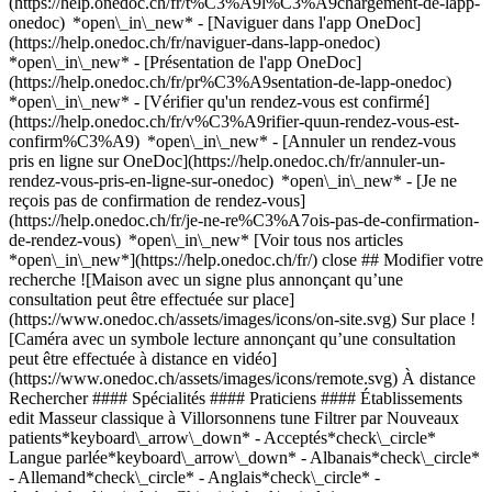
(https://help.onedoc.ch/fr/t%C3%A9l%C3%A9chargement-de-lapp-
onedoc) *open\_in\_new* - [Naviguer dans l'app OneDoc]
(https://help.onedoc.ch/fr/naviguer-dans-lapp-onedoc)
*open\_in\_new* - [Présentation de l'app OneDoc]
(https://help.onedoc.ch/fr/pr%C3%A9sentation-de-lapp-onedoc)
*open\_in\_new*
- [Vérifier qu'un rendez-vous est confirmé](https://help.onedoc.ch/fr/v%C3%A9rifier-quun-rendez-vous-est-confirm%C3%A9) *open\_in\_new* - [Annuler un rendez-vous pris en ligne sur OneDoc](https://help.onedoc.ch/fr/annuler-un-rendez-vous-pris-en-ligne-sur-onedoc) *open\_in\_new* - [Je ne reçois pas de confirmation de rendez-vous](https://help.onedoc.ch/fr/je-ne-re%C3%A7ois-pas-de-confirmation-de-rendez-vous) *open\_in\_new* [Voir tous nos articles *open\_in\_new*](https://help.onedoc.ch/fr/) close ## Modifier votre recherche ![Maison avec un signe plus annonçant qu’une consultation peut être effectuée sur place](https://www.onedoc.ch/assets/images/icons/on-site.svg) Sur place ![Caméra avec un symbole lecture annonçant qu’une consultation peut être effectuée à distance en vidéo](https://www.onedoc.ch/assets/images/icons/remote.svg) À distance Rechercher #### Spécialités #### Praticiens #### Établissements edit Masseur classique à Villorsonnens tune Filtrer par Nouveaux patients*keyboard\_arrow\_down* - Acceptés*check\_circle* Langue parlée*keyboard\_arrow\_down* - Albanais*check\_circle* - Allemand*check\_circle* - Anglais*check\_circle* - Arabe*check\_circle* - Chinois*check\_circle* - Espagnol*check\_circle* - Finnois*check\_circle* - Français*check\_circle* - Italien*check\_circle* - Néerlandais*check\_circle* - Portugais*check\_circle* - Roumain*check\_circle* - Tagalog*check\_circle* Sexe*keyboard\_arrow\_down* - Femme*check\_circle* - Homme*check\_circle* Réseau*keyboard\_arrow\_down* - ASCA*check\_circle* - RME*check\_circle* - NVS*check\_circle* - APTN*check\_circle* Disponibilité*keyboard\_arrow\_down* - Disponible aujourdhui*check\_circle* - Dans les 3 prochains jours*check\_circle* - Dans les 7 prochains jours*check\_circle* - Dans les 14 prochains jours*check\_circle* # Massage classique dans les environs de Villorsonnens: prenez rendez-vous en ligne aujourd'hui [![Mme Laura Gouzon-Millasson, masseuse classique à Massonnens](https://assets.onedoc.ch/images/users/8227ffe703b785c64be4d405e8fd5a952e20c1accb136845826aa8928afce1bb-small.jpg "Mme Laura Gouzon-Millasson, masseuse classique à Massonnens")](https://www.onedoc.ch/fr/masseuse-classique/massonnens/pcwp7/laura-gouzon-millasson) ### [Mme Laura Gouzon-Millasson](https://www.onedoc.ch/fr/masseuse-classique/massonnens/pcwp7/laura-gouzon-millasson) ![Badge indiquant un profil vérifié](https://www.onedoc.ch/assets/images/icons/checkmark.svg) [Masseuse classique](https://www.onedoc.ch/fr/masseur-classique/massonnens) Massothérapie Laura Au Village 34 1692 Massonnens ![Mme Laura Gouzon-Millasson est affiliée au réseau ASCA](https://assets.onedoc.ch/images/networks/logos/496d325fd4282f2f0a46197dd629fd16fcd2d324839e441a2a65aaa74df08a15-small.png)![Mme Laura Gouzon-Millasson est affiliée au réseau RME](https://assets.onedoc.ch/images/networks/logos/a202aabd14cdddb5ff03205af2481fb805645ff903773c55a6c572d22f23762e-small.png) ![Icône patient avec un signe plus annonçant que le professionnel accepte de nouveaux patients](https://www.onedoc.ch/assets/images/icons/new-patients.svg)Accepte les nouveaux patients [Réserver un RDV](https://www.onedoc.ch/fr/masseuse-classique/massonnens/pcwp7/laura-gouzon-millasson) *chevron\_left* lun. 03 août *chevron\_right* Voir plus de rendez-vous *error\_outline* Une erreur s'est produite lors du chargement des disponibilités [Réessayer](https://www.onedoc.ch) [![Mme Arlette Bonvin Bezençon, physiothérapeute à Farvagny](https://assets.onedoc.ch/images/users/abdb90293afb27a672ecced1bbab6b2b5f3ccec5232a84c7df3d5262ed131c47-small.jpg "Mme Arlette Bonvin Bezençon, physiothérapeute à Farvagny")](https://www.onedoc.ch/fr/physiotherapeute/farvagny/plkg/arlette-bonvin-bezencon) ### [Mme Arlette Bonvin Bezençon](https://www.onedoc.ch/fr/physiotherapeute/farvagny/plkg/arlette-bonvin-bezencon) ![Badge indiquant un profil vérifié](https://www.onedoc.ch/assets/images/icons/checkmark.svg) [Physiothérapeute](https://www.onedoc.ch/fr/physiotherapeute/farvagny), [Masseuse classique](https://www.onedoc.ch/fr/masseur-classique/farvagny) C.A.B. Physio Route de Fribourg 34 1726 Farvagny ![Icône patient avec un signe plus annonçant que le professionnel accepte de nouveaux patients](https://www.onedoc.ch/assets/images/icons/new-patients.svg)Accepte les nouveaux patients [Réserver un RDV](https://www.onedoc.ch/fr/physiotherapeute/farvagny/plkg/arlette-bonvin-bezencon) Expertises:[Scoliose](https://www.onedoc.ch/fr/scoliose/farvagny), [Trigger point thérapie](https://www.onedoc.ch/fr/trigger-point-therapie/farvagny), [Thérapie Manuelle](https://www.onedoc.ch/fr/therapie-manuelle/farvagny), [Rupture du ligament croisé antérieur (LCA) | Déchirure du ligament croisé antérieur (LCA)](https://www.onedoc.ch/fr/rupture-du-ligament-croise-anterieur-lca-dechirure-du-ligament-croise-anterieur-lca/farvagny), [Entraînement de l'équilibre](https://www.onedoc.ch/fr/entrainement-de-l-equilibre/farvagny), [Déchirure du ménisque | Rupture du ménisque | Lésion du ménisque](https://www.onedoc.ch/fr/dechirure-du-menisque-rupture-du-menisque-lesion-du-menisque/farvagny)Voir plus *chevron\_left* lun. 03 août *chevron\_right* Voir plus de rendez-vous *error\_outline* Une erreur s'est produite lors du chargement des disponibilités [Réessayer](https://www.onedoc.ch) Expertises:[Scoliose](https://www.onedoc.ch/fr/scoliose/farvagny), [Trigger point thérapie](https://www.onedoc.ch/fr/trigger-point-therapie/farvagny), [Thérapie Manuelle](https://www.onedoc.ch/fr/therapie-manuelle/farvagny), [Rupture du ligament croisé antérieur (LCA) | Déchirure du ligament croisé antérieur (LCA)](https://www.onedoc.ch/fr/rupture-du-ligament-croise-anterieur-lca-dechirure-du-ligament-croise-anterieur-lca/farvagny), [Entraînement de l'équilibre](https://www.onedoc.ch/fr/entrainement-de-l-equilibre/farvagny), [Déchirure du ménisque | Rupture du ménisque | Lésion du ménisque](https://www.onedoc.ch/fr/dechirure-du-menisque-rupture-du-menisque-lesion-du-menisque/farvagny)Voir plus [![Mme Nadeige Bach, masseuse classique à Romont](https://www.onedoc.ch/assets/images/female.png "Mme Nadeige Bach, masseuse classique à Romont")](https://www.onedoc.ch/fr/masseuse-classique/romont/pcr12/nadeige-bach) ### [Mme Nadeige Bach](https://www.onedoc.ch/fr/masseuse-classique/romont/pcr12/nadeige-bach) [Masseuse classique](https://www.onedoc.ch/fr/masseur-classique/romont?state=FR) Ingrid Massages Avenue Gérard Clerc 24 1680 Romont FR ![Icône patient avec un signe plus annonçant que le professionnel accepte de nouveaux patients](https://www.onedoc.ch/assets/images/icons/new-patients.svg)Accepte les nouveaux patients [Réserver un RDV](https://www.onedoc.ch/fr/masseuse-classique/romont/pcr12/nadeige-bach) *chevron\_left* lun. 03 août *chevron\_right* Voir plus de rendez-vous *error\_outline* Une erreur s'est produite lors du chargement des disponibilités [Réessayer](https://www.onedoc.ch) [![Mme Ingrid Wider, masseuse thérapeutique à Romont](https://assets.onedoc.ch/images/users/85bd6d7aa4cb2888156106a1e0cd8772a4267892c00063bde9599e55d4f9c59f-small.png "Mme Ingrid Wider, masseuse thérapeutique à Romont")](https://www.onedoc.ch/fr/masseuse-therapeutique/romont/pcaoj/ingrid-wider) ### [Mme Ingrid Wider](https://www.onedoc.ch/fr/masseuse-therapeutique/romont/pcaoj/ingrid-wider) [Masseuse thérapeutique](https://www.onedoc.ch/fr/masseur-therapeutique/romont?state=FR), [Masseuse classique](https://www.onedoc.ch/fr/masseur-classique/romont?state=FR) Ingrid Massages Avenue Gérard Clerc 24 1680 Romont FR ![Mme Ingrid Wider est affiliée au réseau ASCA](https://assets.onedoc.ch/images/networks/logos/496d325fd4282f2f0a46197dd629fd16fcd2d324839e441a2a65aaa74df08a15-small.png)![Mme Ingrid Wider est affiliée au réseau RME](https://assets.onedoc.ch/images/networks/logos/a202aabd14cdddb5ff03205af2481fb805645ff903773c55a6c572d22f23762e-small.png) ![Icône patient avec un signe plus annonçant que le professionnel accepte de nouveaux patients](https://www.onedoc.ch/assets/images/icons/new-patients.svg)Accepte les nouveaux patients [Réserver un RDV](https://www.onedoc.ch/fr/masseuse-therapeutique/romont/pcaoj/ingrid-wider) *chevron\_left* lun. 03 août *chevron\_right* Voir plus de rendez-vous *error\_outline* Une erreur s'est produite lors du chargement des disponibilités [Réessayer](https://www.onedoc.ch) [![M. Malik Kerbache, masseur classique à Gibloux](https://assets.onedoc.ch/images/users/9fae99d4ffc03a7ae6576199258b38dceec679ac183dc97c239feb6977f967c8-small.jpg "M. Malik Kerbache, masseur classique à Gibloux")](https://www.onedoc.ch/fr/masseur-classique/gibloux/pc1t7/malik-kerbache) ### [M. Malik Kerbache](https://www.onedoc.ch/fr/masseur-classique/gibloux/pc1t7/malik-kerbache) ![Badge indiquant un profil vérifié](https://www.onedoc.ch/assets/images/icons/checkmark.svg) [Masseur classique](https://www.onedoc.ch/fr/masseur-classique/gibloux) [Motiv Thérapies](https://www.onedoc.ch/fr/cabinet-paramedical/gibloux/ebeja/motiv-therapies) Chemin de la Longivue 113 1726 Gibloux ![M. Malik Kerbache est affilié au réseau ASCA](https://assets.onedoc.ch/images/networks/logos/496d325fd4282f2f0a46197dd629fd16fcd2d324839e441a2a65aaa74df08a15-small.png)![M. Malik Kerbache est affilié au réseau RME](https://assets.onedoc.ch/images/networks/logos/a202aabd14cdddb5ff03205af2481fb805645ff903773c55a6c572d22f23762e-small.png) ![Icône patient avec un signe plus annonçant que le professionnel accepte de nouveaux patients](https://www.onedoc.ch/assets/images/icons/new-patients.svg)Accepte les nouveaux patients [Réserver un RDV](https://www.onedoc.ch/fr/masseur-classique/gibloux/pc1t7/malik-kerbache) [![M. Jianyou Han, spécialiste en Médecine Traditionnelle Chinoise (MTC) à Romont](https://assets.onedoc.ch/images/users/4ed40cd362b0d98dfed553d4127167ebec90f01effa097f43c193c954ea688c4-small.jpg "M. Jianyou Han, spécialiste en Médecine Traditionne