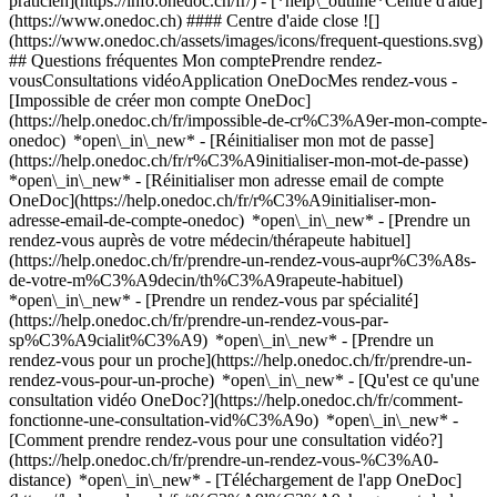
praticien](https://info.onedoc.ch/fr/)
- [*help\_outline*Centre d'aide]
(https://www.onedoc.ch) #### Centre d'aide close ![]
(https://www.onedoc.ch/assets/images/icons/frequent-questions.svg)
## Questions fréquentes Mon comptePrendre rendez-
vousConsultations vidéoApplication OneDocMes rendez-vous -
[Impossible de créer mon compte OneDoc]
(https://help.onedoc.ch/fr/impossible-de-cr%C3%A9er-mon-compte-
onedoc) *open\_in\_new* - [Réinitialiser mon mot de passe]
(https://help.onedoc.ch/fr/r%C3%A9initialiser-mon-mot-de-passe)
*open\_in\_new* - [Réinitialiser mon adresse email de compte
OneDoc](https://help.onedoc.ch/fr/r%C3%A9initialiser-mon-
adresse-email-de-compte-onedoc) *open\_in\_new*
- [Prendre un
rendez-vous auprès de votre médecin/thérapeute habituel]
(https://help.onedoc.ch/fr/prendre-un-rendez-vous-aupr%C3%A8s-
de-votre-m%C3%A9decin/th%C3%A9rapeute-habituel)
*open\_in\_new* - [Prendre un rendez-vous par spécialité]
(https://help.onedoc.ch/fr/prendre-un-rendez-vous-par-
sp%C3%A9cialit%C3%A9) *open\_in\_new* - [Prendre un
rendez-vous pour un proche](https://help.onedoc.ch/fr/prendre-un-
rendez-vous-pour-un-proche) *open\_in\_new*
- [Qu'est ce qu'une
consultation vidéo OneDoc?](https://help.onedoc.ch/fr/comment-
fonctionne-une-consultation-vid%C3%A9o) *open\_in\_new* -
[Comment prendre rendez-vous pour une consultation vidéo?]
(https://help.onedoc.ch/fr/prendre-un-rendez-vous-%C3%A0-
distance) *open\_in\_new*
- [Téléchargement de l'app OneDoc]