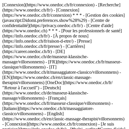
[Connexion](https://www.onedoc.ch/fr/connexion) - [Recherche]
(https://www.onedoc.ch/fr/) - [Connexion]
(https://www.onedoc.ch/fr/connexion) * * * - [Gestion des cookies]
(javascript:Didomi.preferences.show%28%29) - [Centre de
confidentialité](https://privacy.onedoc.ch/fr/) - [Centre d'aide]
(https://www.onedoc.ch) * * * - [Pour les professionnels de santé]
(https://info.onedoc.ch/fr/) - [À propos de nous]
(https://info.onedoc.ch/fr/raison-d-etre/) - [Presse]
(https://info.onedoc.ch/fr/presse/) - [Carrières]
(https://career.onedoc.ch/fr)
- [DE]
(https://www.onedoc.ch/de/masseur-klassische-
massage/villorsonnens) - [FR](https://www.onedoc.ch/fr/masseur-
classique/villorsonnens) - [IT]
(https://www.onedoc.ch/it/massaggiatore-classico/villorsonnens) -
[EN](https://www.onedoc.ch/en/classic-massage-
therapist/villorsonnens) [OneDoc](https://www.onedoc.ch/fr/
"Retour à l'accueil") - [Deutsch]
(https://www.onedoc.ch/de/masseur-klassische-
massage/villorsonnens) - [Français]
(https://www.onedoc.ch/fr/masseur-classique/villorsonnens) -
[Italiano](https://www.onedoc.ch/it/massaggiatore-
classico/villorsonnens) - [English]
(https://www.onedoc.ch/en/classic-massage-therapist/villorsonnens)
- [Connexion](https://www.onedoc.ch/fr/connexion) - [Je suis