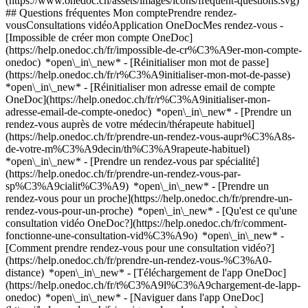
(https://www.onedoc.ch/assets/images/icons/frequent-questions.svg)
## Questions fréquentes Mon comptePrendre rendez-
vousConsultations vidéoApplication OneDocMes rendez-vous -
[Impossible de créer mon compte OneDoc]
(https://help.onedoc.ch/fr/impossible-de-cr%C3%A9er-mon-compte-
onedoc) *open\_in\_new* - [Réinitialiser mon mot de passe]
(https://help.onedoc.ch/fr/r%C3%A9initialiser-mon-mot-de-passe)
*open\_in\_new* - [Réinitialiser mon adresse email de compte
OneDoc](https://help.onedoc.ch/fr/r%C3%A9initialiser-mon-
adresse-email-de-compte-onedoc) *open\_in\_new*
- [Prendre un
rendez-vous auprès de votre médecin/thérapeute habituel]
(https://help.onedoc.ch/fr/prendre-un-rendez-vous-aupr%C3%A8s-
de-votre-m%C3%A9decin/th%C3%A9rapeute-habituel)
*open\_in\_new* - [Prendre un rendez-vous par spécialité]
(https://help.onedoc.ch/fr/prendre-un-rendez-vous-par-
sp%C3%A9cialit%C3%A9) *open\_in\_new* - [Prendre un
rendez-vous pour un proche](https://help.onedoc.ch/fr/prendre-un-
rendez-vous-pour-un-proche) *open\_in\_new*
- [Qu'est ce qu'une
consultation vidéo OneDoc?](https://help.onedoc.ch/fr/comment-
fonctionne-une-consultation-vid%C3%A9o) *open\_in\_new* -
[Comment prendre rendez-vous pour une consultation vidéo?]
(https://help.onedoc.ch/fr/prendre-un-rendez-vous-%C3%A0-
distance) *open\_in\_new*
- [Téléchargement de l'app OneDoc]
(https://help.onedoc.ch/fr/t%C3%A9l%C3%A9chargement-de-lapp-
onedoc) *open\_in\_new* - [Naviguer dans l'app OneDoc]