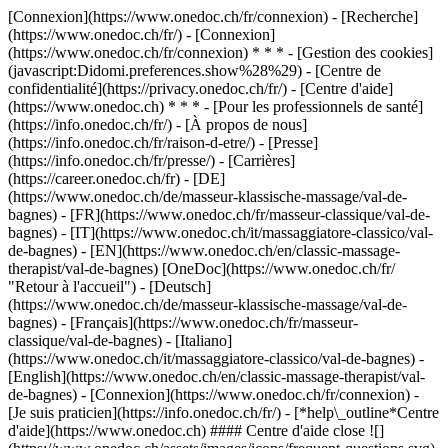
[Connexion](https://www.onedoc.ch/fr/connexion) - [Recherche]
(https://www.onedoc.ch/fr/) - [Connexion]
(https://www.onedoc.ch/fr/connexion) * * * - [Gestion des cookies]
(javascript:Didomi.preferences.show%28%29) - [Centre de
confidentialité](https://privacy.onedoc.ch/fr/) - [Centre d'aide]
(https://www.onedoc.ch) * * * - [Pour les professionnels de santé]
(https://info.onedoc.ch/fr/) - [À propos de nous]
(https://info.onedoc.ch/fr/raison-d-etre/) - [Presse]
(https://info.onedoc.ch/fr/presse/) - [Carrières]
(https://career.onedoc.ch/fr)
- [DE]
(https://www.onedoc.ch/de/masseur-klassische-massage/val-de-
bagnes) - [FR](https://www.onedoc.ch/fr/masseur-classique/val-de-
bagnes) - [IT](https://www.onedoc.ch/it/massaggiatore-classico/val-
de-bagnes) - [EN](https://www.onedoc.ch/en/classic-massage-
therapist/val-de-bagnes) [OneDoc](https://www.onedoc.ch/fr/
"Retour à l'accueil") - [Deutsch]
(https://www.onedoc.ch/de/masseur-klassische-massage/val-de-
bagnes) - [Français](https://www.onedoc.ch/fr/masseur-
classique/val-de-bagnes) - [Italiano]
(https://www.onedoc.ch/it/massaggiatore-classico/val-de-bagnes) -
[English](https://www.onedoc.ch/en/classic-massage-therapist/val-
de-bagnes)
- [Connexion](https://www.onedoc.ch/fr/connexion) -
[Je suis praticien](https://info.onedoc.ch/fr/)
- [*help\_outline*Centre
d'aide](https://www.onedoc.ch) #### Centre d'aide close ![]