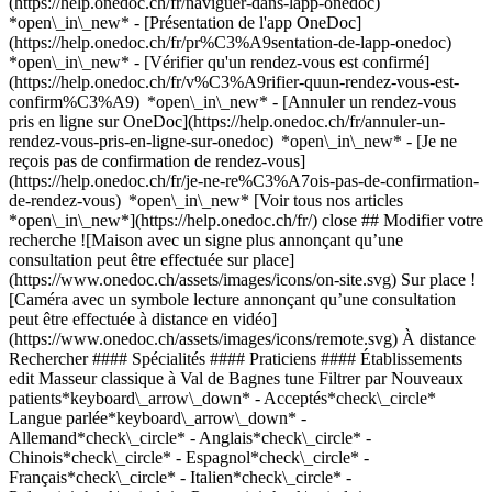
(https://help.onedoc.ch/fr/naviguer-dans-lapp-onedoc)
*open\_in\_new* - [Présentation de l'app OneDoc]
(https://help.onedoc.ch/fr/pr%C3%A9sentation-de-lapp-onedoc)
*open\_in\_new*
- [Vérifier qu'un rendez-vous est confirmé](https://help.onedoc.ch/fr/v%C3%A9rifier-quun-rendez-vous-est-confirm%C3%A9) *open\_in\_new* - [Annuler un rendez-vous pris en ligne sur OneDoc](https://help.onedoc.ch/fr/annuler-un-rendez-vous-pris-en-ligne-sur-onedoc) *open\_in\_new* - [Je ne reçois pas de confirmation de rendez-vous](https://help.onedoc.ch/fr/je-ne-re%C3%A7ois-pas-de-confirmation-de-rendez-vous) *open\_in\_new* [Voir tous nos articles *open\_in\_new*](https://help.onedoc.ch/fr/) close ## Modifier votre recherche ![Maison avec un signe plus annonçant qu’une consultation peut être effectuée sur place](https://www.onedoc.ch/assets/images/icons/on-site.svg) Sur place ![Caméra avec un symbole lecture annonçant qu’une consultation peut être effectuée à distance en vidéo](https://www.onedoc.ch/assets/images/icons/remote.svg) À distance Rechercher #### Spécialités #### Praticiens #### Établissements edit Masseur classique à Val de Bagnes tune Filtrer par Nouveaux patients*keyboard\_arrow\_down* - Acceptés*check\_circle* Langue parlée*keyboard\_arrow\_down* - Allemand*check\_circle* - Anglais*check\_circle* - Chinois*check\_circle* - Espagnol*check\_circle* - Français*check\_circle* - Italien*check\_circle* - Polonais*check\_circle* - Portugais*check\_circle* - Roumain*check\_circle* - Russe*check\_circle* - Suédois*check\_circle* Sexe*keyboard\_arrow\_down* - Femme*check\_circle* - Homme*check\_circle* Réseau*keyboard\_arrow\_down* - ASCA*check\_circle* - RME*check\_circle* - APTN*check\_circle* Disponibilité*keyboard\_arrow\_down* - Disponible aujourdhui*check\_circle* - Dans les 3 prochains jours*check\_circle* - Dans les 7 prochains jours*check\_circle* - Dans les 14 prochains jours*check\_circle* # Massage classique à Val de Bagnes: prenez rendez-vous en ligne aujourd'hui ## 1 résultat à Val de Bagnes [![Mme Sabrina Altherr, naturopathe MCO/TEN à Val de Bagnes](https://assets.onedoc.ch/images/users/5f0fca47c0fc5a1e2c8f1f88f0a2432f6ab480c1734116c43f43876c26682a6f-small.jpg "Mme Sabrina Altherr, naturopathe MCO/TEN à Val de Bagnes")](https://www.onedoc.ch/fr/naturopathe-mco-ten/val-de-bagnes/pcygg/sabrina-altherr) ### [Mme Sabrina Altherr](https://www.onedoc.ch/fr/naturopathe-mco-ten/val-de-bagnes/pcygg/sabrina-altherr) ![Badge indiquant un profil vérifié](https://www.onedoc.ch/assets/images/icons/checkmark.svg) [Naturopathe MCO/TEN](https://www.onedoc.ch/fr/naturopathe-mco-ten/val-de-bagnes), Masseuse classique Verbien-être Rue de Médran 6 1936 Val de Bagnes ![Mme Sabrina Altherr est affiliée au réseau ASCA](https://assets.onedoc.ch/images/networks/logos/496d325fd4282f2f0a46197dd629fd16fcd2d324839e441a2a65aaa74df08a15-small.png)![Mme Sabrina Altherr est affiliée au réseau RME](https://assets.onedoc.ch/images/networks/logos/a202aabd14cdddb5ff03205af2481fb805645ff903773c55a6c572d22f23762e-small.png) ![Icône patient avec un signe plus annonçant que le professionnel accepte de nouveaux patients](https://www.onedoc.ch/assets/images/icons/new-patients.svg)Accepte les nouveaux patients [Réserver un RDV](https://www.onedoc.ch/fr/naturopathe-mco-ten/val-de-bagnes/pcygg/sabrina-altherr) *chevron\_left* lun. 03 août *chevron\_right* Voir plus de rendez-vous *error\_outline* Une erreur s'est produite lors du chargement des disponibilités [Réessayer](https://www.onedoc.ch) ## __Masseurs classique__: d'autres spécialistes sont réservables en ligne dans les environs de __Val de Bagnes__ [![M. James Brickell, masseur classique à Sembrancher](https://assets.onedoc.ch/images/users/e604cb3e6b8f607c86f669a76f45f294fe46b5295dda42eba60a65e5d377e654-small.jpg "M. James Brickell, masseur classique à Sembrancher")](https://www.onedoc.ch/fr/masseur-classique/sembrancher/pc18w/james-brickell) ### [M. James Brickell](https://www.onedoc.ch/fr/masseur-classique/sembrancher/pc18w/james-brickell) ![Badge indiquant un profil vérifié](https://www.onedoc.ch/assets/images/icons/checkmark.svg) [Masseur classique](https://www.onedoc.ch/fr/masseur-classique/sembrancher) AZ-Therapy Route du Grand-Saint-Bernard 5 1933 Sembrancher ![M. James Brickell est affilié au réseau RME](https://assets.onedoc.ch/images/networks/logos/a202aabd14cdddb5ff03205af2481fb805645ff903773c55a6c572d22f23762e-small.png) ![Icône patient avec un signe plus annonçant que le professionnel accepte de nouveaux patients](https://www.onedoc.ch/assets/images/icons/new-patients.svg)Accepte les nouveaux patients [Réserver un RDV](https://www.onedoc.ch/fr/masseur-classique/sembrancher/pc18w/james-brickell) *chevron\_left* lun. 03 août *chevron\_right* Voir plus de rendez-vous *error\_outline* Une erreur s'est produite lors du chargement des disponibilités [Réessayer](https://www.onedoc.ch) [![Mme Anne-Laure Quiquerez-Monnet, masseuse classique à Sembrancher](https://assets.onedoc.ch/images/users/b2b67b9fda623ad6a67709b4ea91e22d31bb82a0767ac050c6faab65e8bde0bb-small.jpg "Mme Anne-Laure Quiquerez-Monnet, masseuse classique à Sembrancher")](https://www.onedoc.ch/fr/masseuse-classique/sembrancher/pcuah/anne-laure-quiquerez-monnet) ### [Mme Anne-Laure Quiquerez-Monnet](https://www.onedoc.ch/fr/masseuse-classique/sembrancher/pcuah/anne-laure-quiquerez-monnet) ![Badge indiquant un profil vérifié](https://www.onedoc.ch/assets/images/icons/checkmark.svg) [Masseuse classique](https://www.onedoc.ch/fr/masseur-classique/sembrancher) AZ THERAPIE Route du Grand-Saint-Bernard 5 1933 Sembrancher ![Mme Anne-Laure Quiquerez-Monnet est affiliée au réseau ASCA](https://assets.onedoc.ch/images/networks/logos/496d325fd4282f2f0a46197dd629fd16fcd2d324839e441a2a65aaa74df08a15-small.png)![Mme Anne-Laure Quiquerez-Monnet est affiliée au réseau RME](https://assets.onedoc.ch/images/networks/logos/a202aabd14cdddb5ff03205af2481fb805645ff903773c55a6c572d22f23762e-small.png) ![Icône patient avec un signe plus annonçant que le professionnel accepte de nouveaux patients](https://www.onedoc.ch/assets/images/icons/new-patients.svg)Accepte les nouveaux patients [Réserver un RDV](https://www.onedoc.ch/fr/masseuse-classique/sembrancher/pcuah/anne-laure-quiquerez-monnet) *chevron\_left* lun. 03 août *chevron\_right* Voir plus de rendez-vous *error\_outline* Une erreur s'est produite lors du chargement des disponibilités [Réessayer](https://www.onedoc.ch) [![Mme Manon Michellod, masseuse classique à Charrat](https://assets.onedoc.ch/images/users/283f9e935e0a9e7e09d84834ff3d56db42035986b14af2b16a410aa2790b0f40-small.jpg "Mme Manon Michellod, masseuse classique à Charrat")](https://www.onedoc.ch/fr/masseuse-classique/charrat/pc02t/manon-michellod) ### [Mme Manon Michellod](https://www.onedoc.ch/fr/masseuse-classique/charrat/pc02t/manon-michellod) ![Badge indiquant un profil vérifié](https://www.onedoc.ch/assets/images/icons/checkmark.svg) [Masseuse classique](https://www.onedoc.ch/fr/masseur-classique/charrat) [Les chemins de Manon](https://www.onedoc.ch/fr/cabinet-paramedical/charrat/ebeax/les-chemins-de-manon) Rue des Verteys 2 1906 Charrat ![Mme Manon Michellod est affiliée au réseau ASCA](https://assets.onedoc.ch/images/networks/logos/496d325fd4282f2f0a46197dd629fd16fcd2d324839e441a2a65aaa74df08a15-small.png) ![Icône patient avec un signe plus annonçant que le professionnel accepte de nouveaux patients](https://www.onedoc.ch/assets/images/icons/new-patients.svg)Accepte les nouveaux patients [Réserver un RDV](https://www.onedoc.ch/fr/masseuse-classique/charrat/pc02t/manon-michellod) [![Mme Anouk Nickel, masseuse classique à Martigny](https://assets.onedoc.ch/images/users/8aa99c0a2de8ba854df0301ab4932f02d7419d515bc3d256f2f29fa6c98ecbbb-small.png "Mme Anouk Nickel, masseuse classique à Martigny")](https://www.onedoc.ch/fr/masseuse-classique/martigny/pcgjk/anouk-nickel) ### [Mme Anouk Nickel](https://www.onedoc.ch/fr/masseuse-classique/martigny/pcgjk/anouk-nickel) ![Badge indiquant un profil vérifié](https://www.onedoc.ch/assets/images/icons/checkmark.svg) [Masseuse classique](https://www.onedoc.ch/fr/masseur-classique/martigny) Anouk Coaching Rue des Sablons 15 1920 Martigny ![Mme Anouk Nickel est affiliée au réseau ASCA](https://assets.onedoc.ch/images/networks/logos/496d325fd4282f2f0a46197dd629fd16fcd2d324839e441a2a65aaa74df08a15-small.png)![Mme Anouk Nickel est affiliée au réseau RME](https://assets.onedoc.ch/images/networks/logos/a202aabd14cdddb5ff03205af2481fb805645ff903773c55a6c572d22f23762e-small.png) ![Icône patient avec un signe plus annonçant que le professionnel accepte de nouveaux patients](https://www.onedoc.ch/assets/images/icons/new-patients.svg)Accepte les nouveaux patients [Réserver un RDV](https://www.onedoc.ch/fr/masseuse-classique/martigny/pcgjk/anouk-nickel) [![M. Nelson Dos Santos, masseur classique à Martigny](https://assets.onedoc.ch/images/users/6a79fc93f2b014512ce9bf663eeb83d29326b625c25b19abdc8f5f3171ef2bf0-small.png "M. Nelson Dos Santos, masseur classique à Martigny")](https://www.onedoc.ch/fr/masseur-classique/martigny/pc2bw/nelson-dos-santos) ### [M. Nelson Dos Santos](https://www.onedoc.ch/fr/masseur-classique/martigny/pc2bw/nelson-dos-santos) ![Badge indiquant un profil vérifié](https://www.onedoc.ch/assets/images/icons/checkmark.svg) [Masseur classique](https://www.onedoc.ch/fr/masseur-classique/martigny) Cabinet De M. Santos Rue de Verdan 9a 1920 Martigny ![Icône patient avec un signe plus annonçant que le professionnel accepte de nouveaux patients](https://www.onedoc.ch/assets/images/icons/new-patients.svg)Accepte les nouveaux patients [Réserver un RDV](https://www.onedoc.ch/fr/masseur-classique/martigny/pc2bw/nelson-dos-santos) [![Mme Cristina Este, masseuse classique à Martigny](https://assets.onedoc.ch/images/users/5706b03f3138d0973636be6562c8b8fe9397a5ae8d6e1d24bd012614d8131417-small.jpg "Mme Cristina Este, masseuse classique à Martigny")](https://www.onedoc.ch/fr/masseuse-classique/martigny/pcwgt/cristina-este) ### [Mme Cristina Este](https://www.onedoc.ch/fr