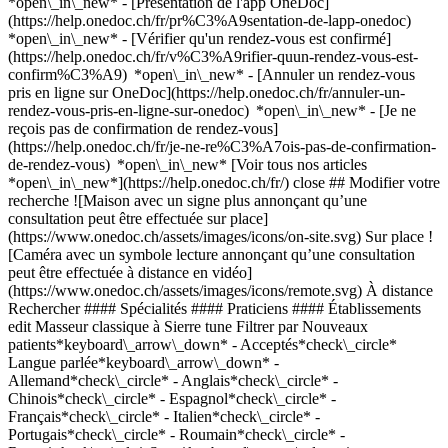
*open\_in\_new* - [Présentation de l'app OneDoc]
(https://help.onedoc.ch/fr/pr%C3%A9sentation-de-lapp-onedoc)
*open\_in\_new*
- [Vérifier qu'un rendez-vous est confirmé](https://help.onedoc.ch/fr/v%C3%A9rifier-quun-rendez-vous-est-confirm%C3%A9) *open\_in\_new* - [Annuler un rendez-vous pris en ligne sur OneDoc](https://help.onedoc.ch/fr/annuler-un-rendez-vous-pris-en-ligne-sur-onedoc) *open\_in\_new* - [Je ne reçois pas de confirmation de rendez-vous](https://help.onedoc.ch/fr/je-ne-re%C3%A7ois-pas-de-confirmation-de-rendez-vous) *open\_in\_new* [Voir tous nos articles *open\_in\_new*](https://help.onedoc.ch/fr/) close ## Modifier votre recherche ![Maison avec un signe plus annonçant qu’une consultation peut être effectuée sur place](https://www.onedoc.ch/assets/images/icons/on-site.svg) Sur place ![Caméra avec un symbole lecture annonçant qu’une consultation peut être effectuée à distance en vidéo](https://www.onedoc.ch/assets/images/icons/remote.svg) À distance Rechercher #### Spécialités #### Praticiens #### Établissements edit Masseur classique à Sierre tune Filtrer par Nouveaux patients*keyboard\_arrow\_down* - Acceptés*check\_circle* Langue parlée*keyboard\_arrow\_down* - Allemand*check\_circle* - Anglais*check\_circle* - Chinois*check\_circle* - Espagnol*check\_circle* - Français*check\_circle* - Italien*check\_circle* - Portugais*check\_circle* - Roumain*check\_circle* - Russe*check\_circle* Sexe*keyboard\_arrow\_down* - Femme*check\_circle* - Homme*check\_circle* Réseau*keyboard\_arrow\_down* - ASCA*check\_circle* - RME*check\_circle* - APTN*check\_circle* Disponibilité*keyboard\_arrow\_down* - Disponible aujourdhui*check\_circle* - Dans les 3 prochains jours*check\_circle* - Dans les 7 prochains jours*check\_circle* - Dans les 14 prochains jours*check\_circle* # Massage classique à Sierre: prenez rendez-vous en ligne aujourd'hui ## 3 résultats à Sierre [![M. Benjamin Morf, thérapeute en drainage lymphatique à Sierre](https://assets.onedoc.ch/images/users/eaefbc1be1f5beaa2682813a123a8bb3b9d092e70523c9eb85ea16ee52b282d8-small.jpg "M. Benjamin Morf, thérapeute en drainage lymphatique à Sierre")](https://www.onedoc.ch/fr/therapeute-en-drainage-lymphatique/sierre/pcq8y/benjamin-morf) ### [M. Benjamin Morf](https://www.onedoc.ch/fr/therapeute-en-drainage-lymphatique/sierre/pcq8y/benjamin-morf) ![Badge indiquant un profil vérifié](https://www.onedoc.ch/assets/images/icons/checkmark.svg) [Thérapeute en drainage lymphatique](https://www.onedoc.ch/fr/therapeute-en-drainage-lymphatique/sierre), Masseur classique Positiv'Touch Rue Centrale 6 3960 Sierre ![M. Benjamin Morf est affilié au réseau ASCA](https://assets.onedoc.ch/images/networks/logos/496d325fd4282f2f0a46197dd629fd16fcd2d324839e441a2a65aaa74df08a15-small.png) ![Icône patient avec un signe plus annonçant que le professionnel accepte de nouveaux patients](https://www.onedoc.ch/assets/images/icons/new-patients.svg)Accepte les nouveaux patients [Réserver un RDV](https://www.onedoc.ch/fr/therapeute-en-drainage-lymphatique/sierre/pcq8y/benjamin-morf) *chevron\_left* lun. 03 août *chevron\_right* Voir plus de rendez-vous *error\_outline* Une erreur s'est produite lors du chargement des disponibilités [Réessayer](https://www.onedoc.ch) [![Mme Catherine May, thérapeute en nutrition MCO à Sierre](https://assets.onedoc.ch/images/users/aff238a5e91d1748fefcf429e5a1127778be5ee4ff9f91d4ccf0bda969bb18f0-small.png "Mme Catherine May, thérapeute en nutrition MCO à Sierre")](https://www.onedoc.ch/fr/therapeute-en-nutrition-mco/sierre/pcxj1/catherine-may) ### [Mme Catherine May](https://www.onedoc.ch/fr/therapeute-en-nutrition-mco/sierre/pcxj1/catherine-may) ![Badge indiquant un profil vérifié](https://www.onedoc.ch/assets/images/icons/checkmark.svg) [Thérapeute en nutrition MCO](https://www.onedoc.ch/fr/therapeute-en-nutrition-mco/sierre), Masseuse classique Catherine May Route de Sion 31 3960 Sierre ![Mme Catherine May est affiliée au réseau ASCA](https://assets.onedoc.ch/images/networks/logos/496d325fd4282f2f0a46197dd629fd16fcd2d324839e441a2a65aaa74df08a15-small.png)![Mme Catherine May est affiliée au réseau RME](https://assets.onedoc.ch/images/networks/logos/a202aabd14cdddb5ff03205af2481fb805645ff903773c55a6c572d22f23762e-small.png) ![Icône patient avec un signe plus annonçant que le professionnel accepte de nouveaux patients](https://www.onedoc.ch/assets/images/icons/new-patients.svg)Accepte les nouveaux patients [Réserver un RDV](https://www.onedoc.ch/fr/therapeute-en-nutrition-mco/sierre/pcxj1/catherine-may) *chevron\_left* lun. 03 août *chevron\_right* Voir plus de rendez-vous *error\_outline* Une erreur s'est produite lors du chargement des disponibilités [Réessayer](https://www.onedoc.ch) ## __Masseurs classique__: d'autres spécialistes sont réservables en ligne dans les environs de __Sierre__ [![Mme Claudia Bétrisey, naturopathe MCO/TEN à Ayent](https://assets.onedoc.ch/images/users/d7818c5d65704362f33648aa1c0fce5b0388dfb071c7f1a917fd405b9e907442-small.jpg "Mme Claudia Bétrisey, naturopathe MCO/TEN à Ayent")](https://www.onedoc.ch/fr/naturopathe-mco-ten/ayent/pcx4v/claudia-betrisey) ### [Mme Claudia Bétrisey](https://www.onedoc.ch/fr/naturopathe-mco-ten/ayent/pcx4v/claudia-betrisey) ![Badge indiquant un profil vérifié](https://www.onedoc.ch/assets/images/icons/checkmark.svg) [Naturopathe MCO/TEN](https://www.onedoc.ch/fr/naturopathe-mco-ten/ayent), [Masseuse classique](https://www.onedoc.ch/fr/masseur-classique/ayent) Envols | Cabinet de Mme Bétrisey Route de Luc 7 1966 Ayent ![Mme Claudia Bétrisey est affiliée au réseau ASCA](https://assets.onedoc.ch/images/networks/logos/496d325fd4282f2f0a46197dd629fd16fcd2d324839e441a2a65aaa74df08a15-small.png) ![Icône patient avec un signe plus annonçant que le professionnel accepte de nouveaux patients](https://www.onedoc.ch/assets/images/icons/new-patients.svg)Accepte les nouveaux patients [Réserver un RDV](https://www.onedoc.ch/fr/naturopathe-mco-ten/ayent/pcx4v/claudia-betrisey) *chevron\_left* lun. 03 août *chevron\_right* Voir plus de rendez-vous *error\_outline* Une erreur s'est produite lors du chargement des disponibilités [Réessayer](https://www.onedoc.ch) [![Mme Letizia D'Andrea, naturopathe MCO/TEN à Ayent](https://assets.onedoc.ch/images/users/a5f3564f429b304382c101c653157dc159cf0e8de39ed4f254ec6bd82ea3bd95-small.jpg "Mme Letizia D'Andrea, naturopathe MCO/TEN à Ayent")](https://www.onedoc.ch/fr/naturopathe-mco-ten/ayent/pc4sb/letizia-d-andrea) ### [Mme Letizia D'Andrea](https://www.onedoc.ch/fr/naturopathe-mco-ten/ayent/pc4sb/letizia-d-andrea) ![Badge indiquant un profil vérifié](https://www.onedoc.ch/assets/images/icons/checkmark.svg) [Naturopathe MCO/TEN](https://www.onedoc.ch/fr/naturopathe-mco-ten/ayent), [Masseuse classique](https://www.onedoc.ch/fr/masseur-classique/ayent) Cabinet Médical d'Ayent Route de Saint-Romain 49 1966 Ayent ![Mme Letizia D'Andrea est affiliée au réseau ASCA](https://assets.onedoc.ch/images/networks/logos/496d325fd4282f2f0a46197dd629fd16fcd2d324839e441a2a65aaa74df08a15-small.png)![Mme Letizia D'Andrea est affiliée au réseau RME](https://assets.onedoc.ch/images/networks/logos/a202aabd14cdddb5ff03205af2481fb805645ff903773c55a6c572d22f23762e-small.png) ![Icône patient avec un signe plus annonçant que le professionnel accepte de nouveaux patients](https://www.onedoc.ch/assets/images/icons/new-patients.svg)Accepte les nouveaux patients [Réserver un RDV](https://www.onedoc.ch/fr/naturopathe-mco-ten/ayent/pc4sb/letizia-d-andrea) [![Mme Valérie Genoud, masseuse classique à Uvrier](https://assets.onedoc.ch/images/users/7151e2583c6d7c8978c4d322ad923936d3ed31bb7dd0f0064c35362f37d7ebeb-small.png "Mme Valérie Genoud, masseuse classique à Uvrier")](https://www.onedoc.ch/fr/masseuse-classique/uvrier/pci75/valerie-genoud) ### [Mme Valérie Genoud](https://www.onedoc.ch/fr/masseuse-classique/uvrier/pci75/valerie-genoud) ![Badge indiquant un profil vérifié](https://www.onedoc.ch/assets/images/icons/checkmark.svg) [Masseuse classique](https://www.onedoc.ch/fr/masseur-classique/uvrier) Institut "Le bien-être en Soi" Route des Oiseaux 9A 1958 Uvrier ![Mme Valérie Genoud est affiliée au réseau ASCA](https://assets.onedoc.ch/images/networks/logos/496d325fd4282f2f0a46197dd629fd16fcd2d324839e441a2a65aaa74df08a15-small.png) ![Icône patient avec un signe plus annonçant que le professionnel accepte de nouveaux patients](https://www.onedoc.ch/assets/images/icons/new-patients.svg)Accepte les nouveaux patients [Réserver un RDV](https://www.onedoc.ch/fr/masseuse-classique/uvrier/pci75/valerie-genoud) [![Mme Mylène Sitterlé, masseuse classique à Leukerbad](https://assets.onedoc.ch/images/users/94581e24ffc94a152d5e20fa12c67d8d2ba6b15c88a6371a8419a6dd3e88ca9e-small.png "Mme Mylène Sitterlé, masseuse classique à Leukerbad")](https://www.onedoc.ch/fr/masseuse-classique/leukerbad/pcp5c/mylene-sitterle) ### [Mme Mylène Sitterlé](https://www.onedoc.ch/fr/masseuse-classique/leukerbad/pcp5c/mylene-sitterle) ![Badge indiquant un profil vérifié](https://www.onedoc.ch/assets/images/icons/checkmark.svg) [Masseuse classique](https://www.onedoc.ch/fr/masseur-classique/leukerbad) Mylène Sitterlé Massagen Massages DALA Appatmenthaus & Hotel Kurparkstrasse 27 3954 Leukerbad ![Mme Mylène Sitterlé est affiliée au réseau RME](https://assets.onedoc.ch/images/networks/logos/a202aabd14cdddb5ff03205af2481fb805645ff903773c55a6c572d22f23762e-small.png) ![Icône patient avec un signe plus annonçant que le professionnel accepte de nouveaux patients](https://www.onedoc.ch/assets/images/icons/new-patients.svg)Accepte les nouveaux patients [Réserver un RDV](https://www.onedoc.ch/fr/masseuse-classique/leukerbad/pcp5c/mylene-sitterle) [![Mme Anaëlle Racine, masseuse médicale à Sion](https://assets.onedoc.ch/images/users/f567e4458968f56a36ac7a481c0f7255e09277de7f9cf55ce9cb0dcd2dda63b9-small.jpg "Mme Anaëlle Racine, masseuse médicale à Sion")](https://www.onedoc.ch/fr/masseuse-medicale/sion/pc27f/anaelle-racine) ### [Mme Anaëlle Racine](https://www.o