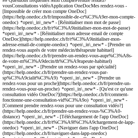
## Questions fréquentes Mon comptePrendre rendez-
vousConsultations vidéoApplication OneDocMes rendez-vous -
[Impossible de créer mon compte OneDoc]
(https://help.onedoc.ch/fr/impossible-de-cr%C3%A9er-mon-compte-
onedoc) *open\_in\_new* - [Réinitialiser mon mot de passe]
(https://help.onedoc.ch/fr/r%C3%A9initialiser-mon-mot-de-passe)
*open\_in\_new* - [Réinitialiser mon adresse email de compte
OneDoc](https://help.onedoc.ch/fr/r%C3%A9initialiser-mon-
adresse-email-de-compte-onedoc) *open\_in\_new*
- [Prendre un
rendez-vous auprès de votre médecin/thérapeute habituel]
(https://help.onedoc.ch/fr/prendre-un-rendez-vous-aupr%C3%A8s-
de-votre-m%C3%A9decin/th%C3%A9rapeute-habituel)
*open\_in\_new* - [Prendre un rendez-vous par spécialité]
(https://help.onedoc.ch/fr/prendre-un-rendez-vous-par-
sp%C3%A9cialit%C3%A9) *open\_in\_new* - [Prendre un
rendez-vous pour un proche](https://help.onedoc.ch/fr/prendre-un-
rendez-vous-pour-un-proche) *open\_in\_new*
- [Qu'est ce qu'une
consultation vidéo OneDoc?](https://help.onedoc.ch/fr/comment-
fonctionne-une-consultation-vid%C3%A9o) *open\_in\_new* -
[Comment prendre rendez-vous pour une consultation vidéo?]
(https://help.onedoc.ch/fr/prendre-un-rendez-vous-%C3%A0-
distance) *open\_in\_new*
- [Téléchargement de l'app OneDoc]
(https://help.onedoc.ch/fr/t%C3%A9l%C3%A9chargement-de-lapp-
onedoc) *open\_in\_new* - [Naviguer dans l'app OneDoc]
(https://help.onedoc.ch/fr/naviguer-dans-lapp-onedoc)