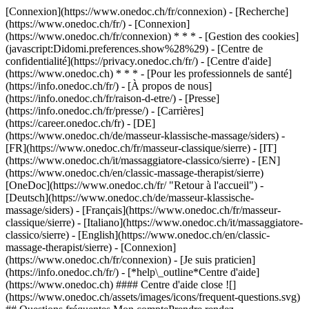
[Connexion](https://www.onedoc.ch/fr/connexion) - [Recherche]
(https://www.onedoc.ch/fr/) - [Connexion]
(https://www.onedoc.ch/fr/connexion) * * * - [Gestion des cookies]
(javascript:Didomi.preferences.show%28%29) - [Centre de
confidentialité](https://privacy.onedoc.ch/fr/) - [Centre d'aide]
(https://www.onedoc.ch) * * * - [Pour les professionnels de santé]
(https://info.onedoc.ch/fr/) - [À propos de nous]
(https://info.onedoc.ch/fr/raison-d-etre/) - [Presse]
(https://info.onedoc.ch/fr/presse/) - [Carrières]
(https://career.onedoc.ch/fr)
- [DE]
(https://www.onedoc.ch/de/masseur-klassische-massage/siders) -
[FR](https://www.onedoc.ch/fr/masseur-classique/sierre) - [IT]
(https://www.onedoc.ch/it/massaggiatore-classico/sierre) - [EN]
(https://www.onedoc.ch/en/classic-massage-therapist/sierre)
[OneDoc](https://www.onedoc.ch/fr/ "Retour à l'accueil") -
[Deutsch](https://www.onedoc.ch/de/masseur-klassische-
massage/siders) - [Français](https://www.onedoc.ch/fr/masseur-
classique/sierre) - [Italiano](https://www.onedoc.ch/it/massaggiatore-
classico/sierre) - [English](https://www.onedoc.ch/en/classic-
massage-therapist/sierre)
- [Connexion]
(https://www.onedoc.ch/fr/connexion) - [Je suis praticien]
(https://info.onedoc.ch/fr/)
- [*help\_outline*Centre d'aide]
(https://www.onedoc.ch) #### Centre d'aide close ![]
(https://www.onedoc.ch/assets/images/icons/frequent-questions.svg)