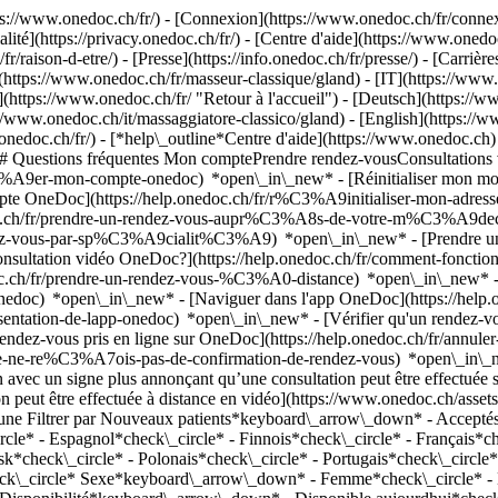
://www.onedoc.ch/fr/) - [Connexion](https://www.onedoc.ch/fr/connexi
té](https://privacy.onedoc.ch/fr/) - [Centre d'aide](https://www.onedoc.
fr/raison-d-etre/) - [Presse](https://info.onedoc.ch/fr/presse/) - [Carrière
https://www.onedoc.ch/fr/masseur-classique/gland) - [IT](https://www.
(https://www.onedoc.ch/fr/ "Retour à l'accueil") - [Deutsch](https://
s://www.onedoc.ch/it/massaggiatore-classico/gland) - [English](https://
.onedoc.ch/fr/)
- [*help\_outline*Centre d'aide](https://www.onedoc.ch) 
) ## Questions fréquentes Mon comptePrendre rendez-vousConsultation
%A9er-mon-compte-onedoc) *open\_in\_new* - [Réinitialiser mon mot 
ompte OneDoc](https://help.onedoc.ch/fr/r%C3%A9initialiser-mon-adr
onedoc.ch/fr/prendre-un-rendez-vous-aupr%C3%A8s-de-votre-m%C3%A9d
endez-vous-par-sp%C3%A9cialit%C3%A9) *open\_in\_new* - [Prendre un 
 consultation vidéo OneDoc?](https://help.onedoc.ch/fr/comment-fon
edoc.ch/fr/prendre-un-rendez-vous-%C3%A0-distance) *open\_in\_new*
oc) *open\_in\_new* - [Naviguer dans l'app OneDoc](https://help.o
9sentation-de-lapp-onedoc) *open\_in\_new*
- [Vérifier qu'un rendez-vous est confirmé](https://help.onedoc.ch/fr/v%C3%A9rifier-quun-rendez-vous-est-confirm%C3%A9) *open\_in\_new* - [Annuler un rendez-vous pris en ligne sur OneDoc](https://help.onedoc.ch/fr/annuler-un-rendez-vous-pris-en-ligne-sur-onedoc) *open\_in\_new* - [Je ne reçois pas de confirmation de rendez-vous](https://help.onedoc.ch/fr/je-ne-re%C3%A7ois-pas-de-confirmation-de-rendez-vous) *open\_in\_new* [Voir tous nos articles *open\_in\_new*](https://help.onedoc.ch/fr/) close ## Modifier votre recherche ![Maison avec un signe plus annonçant qu’une consultation peut être effectuée sur place](https://www.onedoc.ch/assets/images/icons/on-site.svg) Sur place ![Caméra avec un symbole lecture annonçant qu’une consultation peut être effectuée à distance en vidéo](https://www.onedoc.ch/assets/images/icons/remote.svg) À distance Rechercher #### Spécialités #### Praticiens #### Établissements edit Masseur classique à Gland tune Filtrer par Nouveaux patients*keyboard\_arrow\_down* - Acceptés*check\_circle* Langue parlée*keyboard\_arrow\_down* - Allemand*check\_circle* - Anglais*check\_circle* - Arabe*check\_circle* - Espagnol*check\_circle* - Finnois*check\_circle* - Français*check\_circle* - Grec*check\_circle* - Hindi*check\_circle* - Italien*check\_circle* - Norvégien*check\_circle* - Norvégien nynorsk*check\_circle* - Polonais*check\_circle* - Portugais*check\_circle* - Russe*check\_circle* - Sanskrit*check\_circle* - Slovaque*check\_circle* - Tchèque*check\_circle* - Vietnamien*check\_circle* Sexe*keyboard\_arrow\_down* - Femme*check\_circle* - Homme*check\_circle* Réseau*keyboard\_arrow\_down* - ASCA*check\_circle* - RME*check\_circle* - NVS*check\_circle* Disponibilité*keyboard\_arrow\_down* - Disponible aujourdhui*check\_circle* - Dans les 3 prochains jours*check\_circle* - Dans les 7 prochains jours*check\_circle* - Dans les 14 prochains jours*check\_circle* # Massage classique à Gland: prenez rendez-vous en ligne aujourd'hui ## 12 résultats à Gland [![Mme Chloé Jolivet, thérapeute craniosacrale à Gland](https://assets.onedoc.ch/images/users/745f65e8a581e8bf91f2e8348405a1b3351665013c2b46df625291bfce2a453e-small.png "Mme Chloé Jolivet, thérapeute craniosacrale à Gland")](https://www.onedoc.ch/fr/therapeute-craniosacrale/gland/pcywv/chloe-jolivet) ### [Mme Chloé Jolivet](https://www.onedoc.ch/fr/therapeute-craniosacrale/gland/pcywv/chloe-jolivet) ![Badge indiquant un profil vérifié](https://www.onedoc.ch/assets/images/icons/checkmark.svg) [Thérapeute craniosacrale](https://www.onedoc.ch/fr/therapeute-craniosacrale/gland), Masseuse classique Jolivet thérapies Avenue du Mont-Blanc 4B 1196 Gland ![Mme Chloé Jolivet est affiliée au réseau ASCA](https://assets.onedoc.ch/images/networks/logos/496d325fd4282f2f0a46197dd629fd16fcd2d324839e441a2a65aaa74df08a15-small.png) ![Icône patient avec u