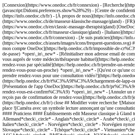
[Connexion](https://www.onedoc.ch/fr/connexion) - [Recherche](https
(javascript:Didomi.preferences.show%28%29) - [Centre de confidentiali
(https://info.onedoc.ch/fr/) - [À propos de nous](https://info.onedoc.ch/
(https://www.onedoc.ch/de/masseur-klassische-massage/gland) - [FR](
(https://www.onedoc.ch/en/classic-massage-therapist/gland) [OneDoc]
(https://www.onedoc.ch/fr/masseur-classique/gland) - [Italiano](http
(https://www.onedoc.ch/fr/connexion) - [Je suis praticien](https://info
(https://www.onedoc.ch/assets/images/icons/frequent-questions.svg
mon compte OneDoc](https://help.onedoc.ch/fr/impossible-de-cr%C3
de-passe) *open\_in\_new* - [Réinitialiser mon adresse email de c
vous auprès de votre médecin/thérapeute habituel](https://help.
rendez-vous par spécialité](https://help.onedoc.ch/fr/prendre-un-r
rendez-vous-pour-un-proche) *open\_in\_new*
- [Qu'est ce qu'une
prendre rendez-vous pour une consultation vidéo?](https://help.on
(https://help.onedoc.ch/fr/t%C3%A9l%C3%A9chargement-de-lapp-oned
[Présentation de l'app OneDoc](https://help.onedoc.ch/fr/pr%C3%A