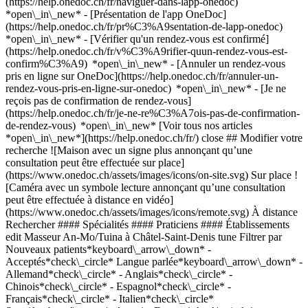
(https://help.onedoc.ch/fr/naviguer-dans-lapp-onedoc)
*open\_in\_new* - [Présentation de l'app OneDoc]
(https://help.onedoc.ch/fr/pr%C3%A9sentation-de-lapp-onedoc)
*open\_in\_new*
- [Vérifier qu'un rendez-vous est confirmé](https://help.onedoc.ch/fr/v%C3%A9rifier-quun-rendez-vous-est-confirm%C3%A9) *open\_in\_new* - [Annuler un rendez-vous pris en ligne sur OneDoc](https://help.onedoc.ch/fr/annuler-un-rendez-vous-pris-en-ligne-sur-onedoc) *open\_in\_new* - [Je ne reçois pas de confirmation de rendez-vous](https://help.onedoc.ch/fr/je-ne-re%C3%A7ois-pas-de-confirmation-de-rendez-vous) *open\_in\_new* [Voir tous nos articles *open\_in\_new*](https://help.onedoc.ch/fr/) close ## Modifier votre recherche ![Maison avec un signe plus annonçant qu’une consultation peut être effectuée sur place](https://www.onedoc.ch/assets/images/icons/on-site.svg) Sur place ![Caméra avec un symbole lecture annonçant qu’une consultation peut être effectuée à distance en vidéo](https://www.onedoc.ch/assets/images/icons/remote.svg) À distance Rechercher #### Spécialités #### Praticiens #### Établissements edit Masseur An-Mo/Tuina à Châtel-Saint-Denis tune Filtrer par Nouveaux patients*keyboard\_arrow\_down* - Acceptés*check\_circle* Langue parlée*keyboard\_arrow\_down* - Allemand*check\_circle* - Anglais*check\_circle* - Chinois*check\_circle* - Espagnol*check\_circle* - Français*check\_circle* - Italien*check\_circle* Sexe*keyboard\_arrow\_down* - Femme*check\_circle* - Homme*check\_circle* Réseau*keyboard\_arrow\_down* - ASCA*check\_circle* - RME*check\_circle* - APTN*check\_circle* Disponibilité*keyboard\_arrow\_down* - Disponible aujourdhui*check\_circle* - Dans les 3 prochains jours*check\_circle* - Dans les 7 prochains jours*check\_circle* - Dans les 14 prochains jours*check\_circle* # Massage An-Mo/Tuina à Châtel-Saint-Denis: prenez rendez-vous en ligne aujourd'hui ## 2 résultats à Châtel-Saint-Denis [![M. Gregory Meier, acupuncteur à Châtel-Saint-Denis](https://assets.onedoc.ch/images/users/740c11be003d72eb2f206009e01ee8322395b1ec23f9385c6668c28e6cedb6eb-small.png "M. Gregory Meier, acupuncteur à Châtel-Saint-Denis")](https://www.onedoc.ch/fr/acupuncteur/chatel-saint-denis/pcwt2/gregory-meier) ### [M. Gregory Meier](https://www.onedoc.ch/fr/acupuncteur/chatel-saint-denis/pcwt2/gregory-meier) ![Badge indiquant un profil vérifié](https://www.onedoc.ch/assets/images/icons/checkmark.svg) [Acupuncteur](https://www.onedoc.ch/fr/acupuncteur/chatel-saint-denis), Masseur An-Mo/Tuina [Sinensis Médecine Chinoise](https://www.onedoc.ch/fr/cabinet-de-groupe/chatel-saint-denis/ebcss/sinensis-medecine-chinoise) Route de Vevey 5 1618 Châtel-Saint-Denis ![M. Gregory Meier est affilié au réseau ASCA](https://assets.onedoc.ch/images/networks/logos/496d325fd4282f2f0a46197dd629fd16fcd2d324839e441a2a65aaa74df08a15-small.png)![M. Gregory Meier est affilié au réseau RME](https://assets.onedoc.ch/images/networks/logos/a202aabd14cdddb5ff03205af2481fb805645ff903773c55a6c572d22f23762e-small.png) ![Icône patient avec un signe plus annonçant que le professionnel accepte de nouveaux patients](https://www.onedoc.ch/assets/images/icons/new-patients.svg)Accepte les nouveaux patients [Réserver un RDV](https://www.onedoc.ch/fr/acupuncteur/chatel-saint-denis/pcwt2/gregory-meier) *chevron\_left* lun. 03 août *chevron\_right* Voir plus de rendez-vous *error\_outline* Une erreur s'est produite lors du chargement des disponibilités [Réessayer](https://www.onedoc.ch) [![Mme Elyse Fogel, acupunctrice à Châtel-Saint-Denis](https://assets.onedoc.ch/images/users/83be4480dd87176a275fe2924d1f6329a0586e1ea9f51b38a36a61a950028c68-small.png "Mme Elyse Fogel, acupunctrice à Châtel-Saint-Denis")](https://www.onedoc.ch/fr/acupunctrice/chatel-saint-denis/pcwty/elyse-fogel) ### [Mme Elyse Fogel](https://www.onedoc.ch/fr/acupunctrice/chatel-saint-denis/pcwty/elyse-fogel) ![Badge indiquant un profil vérifié](https://www.onedoc.ch/assets/images/icons/checkmark.svg) [Acupunctrice](https://www.onedoc.ch/fr/acupuncteur/chatel-saint-denis), Masseuse An-Mo/Tuina [Sinensis Médecine Chinoise](https://www.onedoc.ch/fr/cabinet-de-groupe/chatel-saint-denis/ebcss/sinensis-medecine-chinoise) Route de Vevey 5 1618 Châtel-Saint-Denis ![Mme Elyse Fogel est affiliée au réseau ASCA](https://assets.onedoc.ch/images/networks/logos/496d325fd4282f2f0a46197dd629fd16fcd2d324839e441a2a65aaa74df08a15-small.png)![Mme Elyse Fogel est affiliée au réseau RME](https://assets.onedoc.ch/images/networks/logos/a202aabd14cdddb5ff03205af2481fb805645ff903773c55a6c572d22f23762e-small.png) ![Icône patient avec un signe plus annonçant que le professionnel accepte de nouveaux patients](https://www.onedoc.ch/assets/images/icons/new-patients.svg)Accepte les nouveaux patients [Réserver un RDV](https://www.onedoc.ch/fr/acupunctrice/chatel-saint-denis/pcwty/elyse-fogel) *chevron\_left* lun. 03 août *chevron\_right* Voir plus de rendez-vous *error\_outline* Une erreur s'est produite lors du chargement des disponibilités [Réessayer](https://www.onedoc.ch) ## __Masseurs An-Mo/Tuina__: d'autres spécialistes sont réservables en ligne dans les environs de __Châtel-Saint-Denis__ [![M. Nicolas Vannod, acupuncteur à Corsier-sur-Vevey](https://assets.onedoc.ch/images/users/59c5562843888dd145a607254df8286ef6072c26993b490ec520b60b0f42aa82-small.png "M. Nicolas Vannod, acupuncteur à Corsier-sur-Vevey")](https://www.onedoc.ch/fr/acupuncteur/corsier-sur-vevey/pcvtq/nicolas-vannod) ### [M. Nicolas Vannod](https://www.onedoc.ch/fr/acupuncteur/corsier-sur-vevey/pcvtq/nicolas-vannod) ![Badge indiquant un profil vérifié](https://www.onedoc.ch/assets/images/icons/checkmark.svg) [Acupuncteur](https://www.onedoc.ch/fr/acupuncteur/corsier-sur-vevey), [Masseur An-Mo/Tuina](https://www.onedoc.ch/fr/masseur-an-mo-tuina/corsier-sur-vevey) ACULIBRIUM Acupuncteur - Infirmier Route de Corseaux 4 1804 Corsier-sur-Vevey ![M. Nicolas Vannod est affilié au réseau ASCA](https://assets.onedoc.ch/images/networks/logos/496d325fd4282f2f0a46197dd629fd16fcd2d324839e441a2a65aaa74df08a15-small.png)![M. Nicolas Vannod est affilié au réseau RME](https://assets.onedoc.ch/images/networks/logos/a202aabd14cdddb5ff03205af2481fb805645ff903773c55a6c572d22f23762e-small.png) ![Icône patient avec un signe plus annonçant que le professionnel accepte de nouveaux patients](https://www.onedoc.ch/assets/images/icons/new-patients.svg)Accepte les nouveaux patients [Réserver un RDV](https://www.onedoc.ch/fr/acupuncteur/corsier-sur-vevey/pcvtq/nicolas-vannod) *chevron\_left* lun. 03 août *chevron\_right* Voir plus de rendez-vous *error\_outline* Une erreur s'est produite lors du chargement des disponibilités [Réessayer](https://www.onedoc.ch) [![Mme Sarah Schnyder, acupunctrice à Cully](https://assets.onedoc.ch/images/users/7421c07c268a8fda4ae3d925996727f2e6d775ee4f5266de4b89e7c083bdf934-small.jpg "Mme Sarah Schnyder, acupunctrice à Cully")](https://www.onedoc.ch/fr/acupunctrice/cully/pcvmr/sarah-schnyder) ### [Mme Sarah Schnyder](https://www.onedoc.ch/fr/acupunctrice/cully/pcvmr/sarah-schnyder) ![Badge indiquant un profil vérifié](https://www.onedoc.ch/assets/images/icons/checkmark.svg) [Acupunctrice](https://www.onedoc.ch/fr/acupuncteur/cully), [Masseuse An-Mo/Tuina](https://www.onedoc.ch/fr/masseur-an-mo-tuina/cully) Sarah Schnyder - Médecine Traditionnelle Chinoise Route de Lausanne 101 1096 Cully ![Mme Sarah Schnyder est affiliée au réseau ASCA](https://assets.onedoc.ch/images/networks/logos/496d325fd4282f2f0a46197dd629fd16fcd2d324839e441a2a65aaa74df08a15-small.png)![Mme Sarah Schnyder est affiliée au réseau RME](https://assets.onedoc.ch/images/networks/logos/a202aabd14cdddb5ff03205af2481fb805645ff903773c55a6c572d22f23762e-small.png)![Mme Sarah Schnyder est affiliée au réseau APTN](https://assets.onedoc.ch/images/networks/logos/acc17c8b8dc440ad01d2aa3030ef85b08b0379c84d0e86cfe5402c471516a0c9-small.png) ![Icône patient avec un signe plus annonçant que le professionnel accepte de nouveaux patients](https://www.onedoc.ch/assets/images/icons/new-patients.svg)Accepte les nouveaux patients [Réserver un RDV](https://www.onedoc.ch/fr/acupunctrice/cully/pcvmr/sarah-schnyder) *chevron\_left* lun. 03 août *chevron\_right* Voir plus de rendez-vous *error\_outline* Une erreur s'est produite lors du chargement des disponibilités [Réessayer](https://www.onedoc.ch) [![Mme Aurelia Coniglio, acupunctrice à Pully](https://assets.onedoc.ch/images/users/ad221792253240611ef4a443366a8c755f129c52e63aed4f04cb5d91f3431e6d-small.jpg "Mme Aurelia Coniglio, acupunctrice à Pully")](https://www.onedoc.ch/fr/acupunctrice/pully/pccaq/aurelia-coniglio) ### [Mme Aurelia Coniglio](https://www.onedoc.ch/fr/acupunctrice/pully/pccaq/aurelia-coniglio) ![Badge indiquant un profil vérifié](https://www.onedoc.ch/assets/images/icons/checkmark.svg) [Acupunctrice](https://www.onedoc.ch/fr/acupuncteur/pully), [Masseuse An-Mo/Tuina](https://www.onedoc.ch/fr/masseur-an-mo-tuina/pully) Reve de Soie - Pully Chemin des Osches 75 1009 Pully ![Mme Aurelia Coniglio est affiliée au réseau ASCA](https://assets.onedoc.ch/images/networks/logos/496d325fd4282f2f0a46197dd629fd16fcd2d324839e441a2a65aaa74df08a15-small.png)![Mme Aurelia Coniglio est affiliée au réseau RME](https://assets.onedoc.ch/images/networks/logos/a202aabd14cdddb5ff03205af2481fb805645ff903773c55a6c572d22f23762e-small.png)![Mme Aurelia Coniglio est affiliée au réseau APTN](https://assets.onedoc.ch/images/networks/logos/acc17c8b8dc440ad01d2aa3030ef85b08b0379c84d0e86cfe5402c471516a0c9-small.png) ![Icône patient avec un signe plus annonçant que le professionnel accepte de nouveaux patients](https://www.onedoc.ch/assets/images/icons/new-patients.svg)Accepte les nouveaux patients [Réserver un RDV](https://www.onedoc.ch/fr/acupunctrice/pully/pccaq/aurelia-coniglio) [![M. David Riemarzik, acupuncteur à Lausanne](https://assets.onedoc.ch/images/users/0d7643c4972c3306b39c259098658cf9f95b7b96335db4d747b02e1e2bad35e7-small.jpg "M. David Riemarzik, acupuncteur à Lausanne")](https://www.onedoc.ch/fr/acupuncteur/lausanne/pcvoe/david-riemarzik) ### [M.