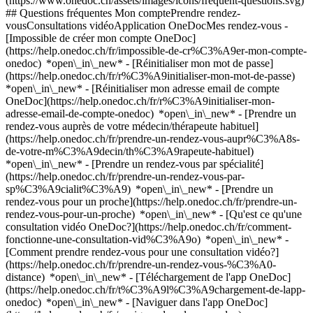
(https://www.onedoc.ch/assets/images/icons/frequent-questions.svg)
## Questions fréquentes Mon comptePrendre rendez-
vousConsultations vidéoApplication OneDocMes rendez-vous -
[Impossible de créer mon compte OneDoc]
(https://help.onedoc.ch/fr/impossible-de-cr%C3%A9er-mon-compte-
onedoc) *open\_in\_new* - [Réinitialiser mon mot de passe]
(https://help.onedoc.ch/fr/r%C3%A9initialiser-mon-mot-de-passe)
*open\_in\_new* - [Réinitialiser mon adresse email de compte
OneDoc](https://help.onedoc.ch/fr/r%C3%A9initialiser-mon-
adresse-email-de-compte-onedoc) *open\_in\_new*
- [Prendre un
rendez-vous auprès de votre médecin/thérapeute habituel]
(https://help.onedoc.ch/fr/prendre-un-rendez-vous-aupr%C3%A8s-
de-votre-m%C3%A9decin/th%C3%A9rapeute-habituel)
*open\_in\_new* - [Prendre un rendez-vous par spécialité]
(https://help.onedoc.ch/fr/prendre-un-rendez-vous-par-
sp%C3%A9cialit%C3%A9) *open\_in\_new* - [Prendre un
rendez-vous pour un proche](https://help.onedoc.ch/fr/prendre-un-
rendez-vous-pour-un-proche) *open\_in\_new*
- [Qu'est ce qu'une
consultation vidéo OneDoc?](https://help.onedoc.ch/fr/comment-
fonctionne-une-consultation-vid%C3%A9o) *open\_in\_new* -
[Comment prendre rendez-vous pour une consultation vidéo?]
(https://help.onedoc.ch/fr/prendre-un-rendez-vous-%C3%A0-
distance) *open\_in\_new*
- [Téléchargement de l'app OneDoc]
(https://help.onedoc.ch/fr/t%C3%A9l%C3%A9chargement-de-lapp-
onedoc) *open\_in\_new* - [Naviguer dans l'app OneDoc]