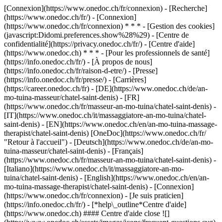
[Connexion](https://www.onedoc.ch/fr/connexion) - [Recherche]
(https://www.onedoc.ch/fr/) - [Connexion]
(https://www.onedoc.ch/fr/connexion) * * * - [Gestion des cookies]
(javascript:Didomi.preferences.show%28%29) - [Centre de
confidentialité](https://privacy.onedoc.ch/fr/) - [Centre d'aide]
(https://www.onedoc.ch) * * * - [Pour les professionnels de santé]
(https://info.onedoc.ch/fr/) - [À propos de nous]
(https://info.onedoc.ch/fr/raison-d-etre/) - [Presse]
(https://info.onedoc.ch/fr/presse/) - [Carrières]
(https://career.onedoc.ch/fr)
- [DE](https://www.onedoc.ch/de/an-
mo-tuina-masseur/chatel-saint-denis) - [FR]
(https://www.onedoc.ch/fr/masseur-an-mo-tuina/chatel-saint-denis) -
[IT](https://www.onedoc.ch/it/massaggiatore-an-mo-tuina/chatel-
saint-denis) - [EN](https://www.onedoc.ch/en/an-mo-tuina-massage-
therapist/chatel-saint-denis) [OneDoc](https://www.onedoc.ch/fr/
"Retour à l'accueil") - [Deutsch](https://www.onedoc.ch/de/an-mo-
tuina-masseur/chatel-saint-denis) - [Français]
(https://www.onedoc.ch/fr/masseur-an-mo-tuina/chatel-saint-denis) -
[Italiano](https://www.onedoc.ch/it/massaggiatore-an-mo-
tuina/chatel-saint-denis) - [English](https://www.onedoc.ch/en/an-
mo-tuina-massage-therapist/chatel-saint-denis)
- [Connexion]
(https://www.onedoc.ch/fr/connexion) - [Je suis praticien]
(https://info.onedoc.ch/fr/)
- [*help\_outline*Centre d'aide]
(https://www.onedoc.ch) #### Centre d'aide close ![]